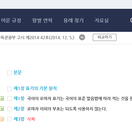
메인콘텐츠 바로가기
어문 규정
항별 연혁
용례 찾기
자료실
비교하기
체육관광부 고시 제2014-42호(2014. 12. 5.)
본문
제1장 표기의 기본 원칙
제1항
국어의 로마자 표기는 국어의 표준 발음법에 따라 적는 것을 
북
제2항
로마자 이외의 부호는 되도록 사용하지 않는다.
북
제3항
삭제
연