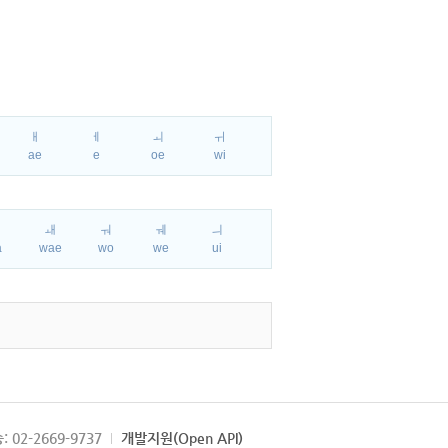
ㅐ
ㅔ
ㅚ
ㅟ
ae
e
oe
wi
ㅘ
ㅙ
ㅝ
ㅞ
ㅢ
a
wae
wo
we
ui
: 02-2669-9737
개발지원(Open API)