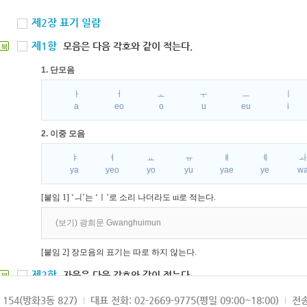
제2장 표기 일람
제1항
모음은 다음 각호와 같이 적는다.
북
1. 단모음
ㅏ
ㅓ
ㅗ
ㅜ
ㅡ
ㅣ
a
eo
o
u
eu
i
2. 이중 모음
ㅑ
ㅕ
ㅛ
ㅠ
ㅒ
ㅖ
ya
yeo
yo
yu
yae
ye
w
[붙임 1] ‘ㅢ’는 ‘ㅣ’로 소리 나더라도 ui로 적는다.
(보기) 광희문 Gwanghuimun
[붙임 2] 장모음의 표기는 따로 하지 않는다.
제2항
자음은 다음 각호와 같이 적는다.
북
1. 파열음
154(방화3동 827)
대표 전화: 02-2669-9775(평일 09:00~18:00)
전송