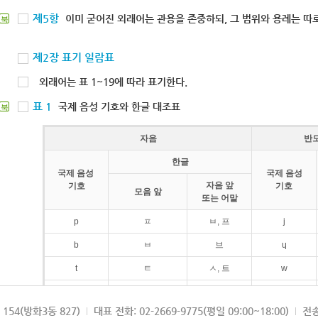
제5항
이미 굳어진 외래어는 관용을 존중하되, 그 범위와 용례는 따로
북
제2장 표기 일람표
외래어는 표 1~19에 따라 표기한다.
표 1
국제 음성 기호와 한글 대조표
북
자음
반
한글
국제 음성
국제 음성
자음 앞
기호
기호
모음 앞
또는 어말
p
ㅍ
ㅂ, 프
j
b
ㅂ
브
ɥ
t
ㅌ
ㅅ, 트
w
d
ㄷ
드
154(방화3동 827)
대표 전화: 02-2669-9775(평일 09:00~18:00)
전송
k
ㅋ
ㄱ, 크