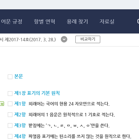
메인콘텐츠 바로가기
어문 규정
항별 연혁
용례 찾기
자료실
비교하기
제2017-14호(2017. 3. 28.)
본문
제1장 표기의 기본 원칙
제1항
외래어는 국어의 현용 24 자모만으로 적는다.
북
제2항
외래어의 1 음운은 원칙적으로 1 기호로 적는다.
제3항
받침에는 ‘ㄱ, ㄴ, ㄹ, ㅁ, ㅂ, ㅅ, ㅇ’만을 쓴다.
제4항
파열음 표기에는 된소리를 쓰지 않는 것을 원칙으로 한다.