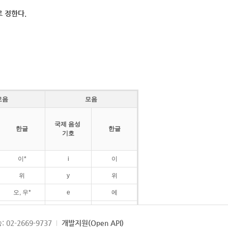
 정한다.
모음
모음
국제 음성
한글
한글
기호
이*
i
이
위
y
위
오, 우*
e
에
ø
외
: 02-2669-9737
개발지원(Open API)
ɛ
에