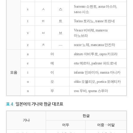
Sorrento 소렌토, asma 아스마,
s
ㅅ
스
sasso 사소
t
ㅌ
트
Torino 토리노, tranne 트란네
Vivace 비바체, manovra
v
ㅂ
브
마노브라
z
ㅊ
―
nozze 노체, mancanza 만칸차
a
아
abituro 아비투로, capra 카프라
e
에
erta 에르타, padrone 파드로네
모음
i
이
infamia 인파미아, manica 마니카
o
오
oblio 오블리오, poetica 포에티카
u
우
uva 우바, spuma 스푸마
표 4
일본어의 가나와 한글 대조표
한글
가나
어두
어중ㆍ어말