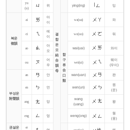
yu
위
ying
(ing)
잉
(u)
아
ai
wa
(ua)
와
이
에
ei
wo
(uo)
워
결
이
복운
합
複韻
운
아
ao
wai
(uai)
와이
모
오
합
結
어
구
웨이
合
ou
wei
(ui)
우
류
(우이)
韻
合
母
an
안
wan
(uan)
완
口
類
원
en
언
wen
(un)
(운)
부성운
附聲韻
wang
ang
앙
왕
(uang)
웡
eng
엉
weng
(ong)
(웅)
권설운
er