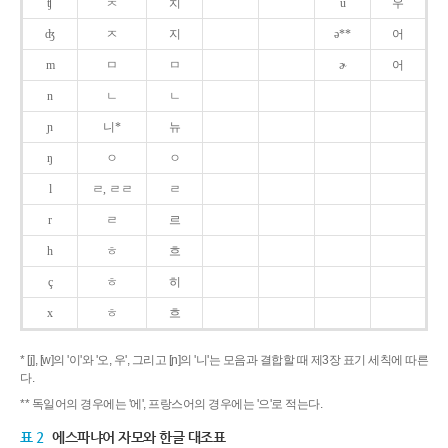
ʧ
ㅊ
치
u
우
ʤ
ㅈ
지
ə**
어
m
ㅁ
ㅁ
ɚ
어
n
ㄴ
ㄴ
ɲ
니*
뉴
ŋ
ㅇ
ㅇ
l
ㄹ, ㄹㄹ
ㄹ
r
ㄹ
르
h
ㅎ
흐
ç
ㅎ
히
x
ㅎ
흐
* [j], [w]의 '이'와 '오, 우', 그리고 [ɲ]의 '니'는 모음과 결합할 때 제3장 표기 세칙에 따른
다.
** 독일어의 경우에는 '에', 프랑스어의 경우에는 '으'로 적는다.
표 2
에스파냐어 자모와 한글 대조표