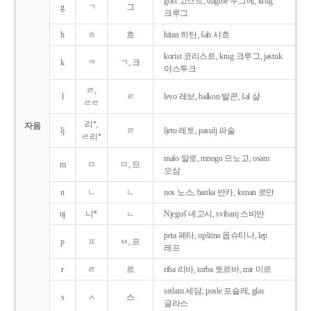
gost 고스트, dugme 두그메, krug
g
ㄱ
그
크루그
h
ㅎ
흐
hitan 히탄, šah 샤흐
korist 코리스트, krug 크루그, jastuk
k
ㅋ
ㄱ, 크
야스투크
ㄹ,
l
ㄹ
levo 레보, balkon 발콘, šal 샬
ㄹㄹ
리*,
자음
lj
ㄹ
ljeto 레토, pasulj 파술
ㄹ리*
malo 말로, mnogo 므노고, osam
m
ㅁ
ㅁ, 므
오삼
n
ㄴ
ㄴ
nos 노스, banka 반카, loman 로만
nj
니*
ㄴ
Njegoš 녜고시, svibanj 스비반
peta 페타, opština 옵슈티나, lep
p
ㅍ
ㅂ, 프
레프
r
ㄹ
르
riba 리바, torba 토르바, mir 미르
sedam 세담, posle 포슬레, glas
s
ㅅ
스
글라스