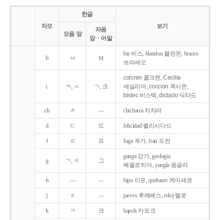
한글
자모
보기
자음
모음 앞
앞ㆍ어말
biz 비스, blandon 블란돈, braceo
b
ㅂ
브
브라세오
colcren 콜크렌, Cecilia
c
ㅋ, ㅅ
ㄱ, 크
세실리아, coccion 콕시온,
bistec 비스텍, dictado 딕타도
ch
ㅊ
―
chicharra 치차라
d
ㄷ
드
felicidad 펠리시다드
f
ㅍ
프
fuga 푸가, fran 프란
ganga 강가, geologia
g
ㄱ, ㅎ
그
헤올로히아, yungla 융글라
h
―
―
hipo 이포, quehacer 케아세르
j
ㅎ
―
jueves 후에베스, reloj 렐로
k
ㅋ
크
kapok 카포크