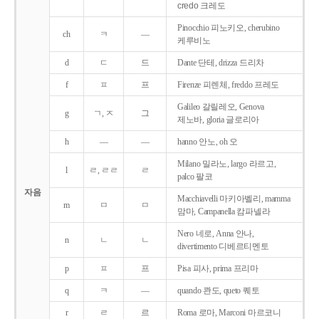
credo 크레도
Pinocchio 피노키오, cherubino
ch
ㅋ
―
케루비노
d
ㄷ
드
Dante 단테, drizza 드리차
f
ㅍ
프
Firenze 피렌체, freddo 프레도
Galileo 갈릴레오, Genova
g
ㄱ, ㅈ
그
제노바, gloria 글로리아
h
―
―
hanno 안노, oh 오
Milano 밀라노, largo 라르고,
l
ㄹ, ㄹㄹ
ㄹ
palco 팔코
자음
Macchiavelli 마키아벨리, mamma
m
ㅁ
ㅁ
맘마, Campanella 캄파넬라
Nero 네로, Anna 안나,
n
ㄴ
ㄴ
divertimento 디베르티멘토
p
ㅍ
프
Pisa 피사, prima 프리마
q
ㅋ
―
quando 콴도, queto 퀘토
r
ㄹ
르
Roma 로마, Marconi 마르코니