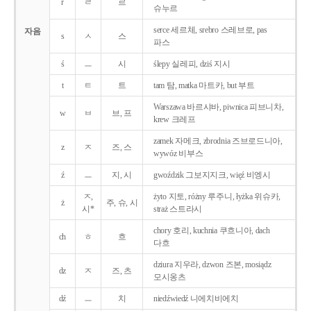
r
ㄹ
르
슈누르
serce 세르체, srebro 스레브로, pas
자음
s
ㅅ
스
파스
ś
ㅡ
시
ślepy 실레피, dziś 지시
t
ㅌ
트
tam 탐, matka 마트카, but 부트
Warszawa 바르샤바, piwnica 피브니차,
w
ㅂ
브, 프
krew 크레프
zamek 자메크, zbrodnia 즈브로드니아,
z
ㅈ
즈, 스
wywóz 비부스
ź
ㅡ
지, 시
gwoździk 그보지지크, więź 비엥시
ㅈ,
żyto 지토, różny 루주니, łyżka 위슈카,
ż
주, 슈, 시
시*
straż 스트라시
chory 호리, kuchnia 쿠흐니아, dach
ch
ㅎ
흐
다흐
dziura 지우라, dzwon 즈본, mosiądz
dz
ㅈ
즈, 츠
모시옹츠
dź
ㅡ
치
niedźwiedź 니에치비에치