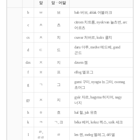
앞
앞ㆍ어말
b
ㅂ
브
bab 버브, ablak 어블러크
citrom 치트롬, nyolcvan 뇰츠번, arc
c
ㅊ
츠
어르츠
cs
ㅊ
치
csavar 처버르, kulcs 쿨치
daru 더루, medve 메드베, gond
d
ㄷ
드
곤드
dzs
ㅈ
지
dzsem 젬
f
ㅍ
프
elfog 엘포그
gumi 구미, nyugta 뉴그터, csomag
g
ㄱ
그
초머그
gyár 자르, hagyma 허지머, nagy
gy
ㅈ
지
너지
h
ㅎ
흐
hal 헐, juh 유흐
k
ㅋ
ㄱ, 크
béka 베커, keksz 켁스, szék 세크
ㄹ,
l
ㄹ
len 렌, meleg 멜레그, dél 델
ㄹㄹ