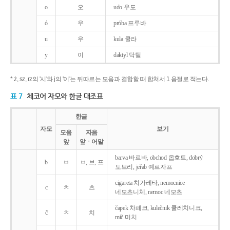
o
오
udo 우도
ó
우
próba 프루바
u
우
kula 쿨라
y
이
daktyl 닥틸
* ż, sz, rz의 '시'와 j의 '이'는 뒤따르는 모음과 결합할 때 합쳐서 1 음절로 적는다.
표 7
체코어 자모와 한글 대조표
한글
자모
보기
모음
자음
앞
앞ㆍ어말
barva 바르바, obchod 옵호트, dobrý
b
ㅂ
ㅂ, 브, 프
도브리, jeřab 예르자프
cigareta 치가레타, nemocnice
c
ㅊ
츠
네모츠니체, nemoc 네모츠
čapek 차페크, kulečnik 쿨레치니크,
č
ㅊ
치
míč 미치