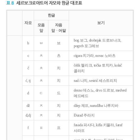
표 8
세르보크로아트어 자모와 한글 대조표
한글
자모
보기
모음
자음
앞
앞ㆍ어말
bog 보그, drobnjak 드로브냐크,
b
ㅂ
브
pogreb 포그레브
c
ㅊ
츠
cigara 치가라, novac 노바츠
čelik 첼리크, točka 토치카, kolač
č
ㅊ
치
콜라치
ć, tj
ㅊ
치
naći 나치, sestrić 세스트리치
desno 데스노, drvo 드르보, medved
d
ㄷ
드
메드베드
dž
ㅈ
지
džep 제프, narudžba 나루지바
đ,dj
ㅈ
지
Ðurađ 주라지
fasada 파사다, kifla 키플라, šaraf
f
ㅍ
프
샤라프