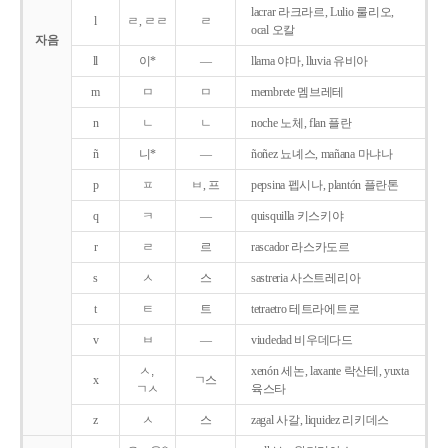
lacrar 라크라르, Lulio 룰리오,
l
ㄹ, ㄹㄹ
ㄹ
ocal 오칼
자음
ll
이*
―
llama 야마, lluvia 유비아
m
ㅁ
ㅁ
membrete 멤브레테
n
ㄴ
ㄴ
noche 노체, flan 플란
ñ
니*
―
ñoñez 뇨녜스, mañana 마냐나
p
ㅍ
ㅂ, 프
pepsina 펩시나, plantón 플란톤
q
ㅋ
―
quisquilla 키스키야
r
ㄹ
르
rascador 라스카도르
s
ㅅ
스
sastreria 사스트레리아
t
ㅌ
트
tetraetro 테트라에트로
v
ㅂ
―
viudedad 비우데다드
ㅅ,
xenón 세논, laxante 락산테, yuxta
x
ㄱ스
ㄱㅅ
육스타
z
ㅅ
스
zagal 사갈, liquidez 리키데스