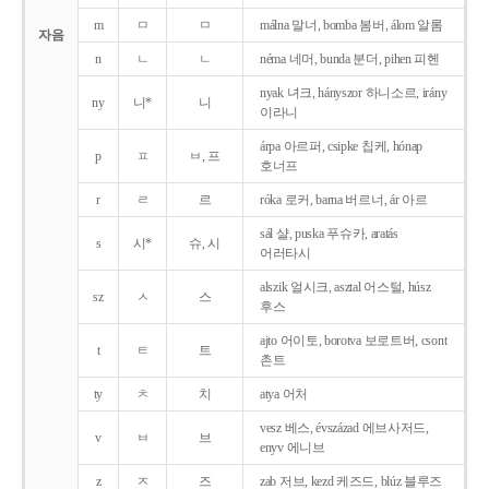
m
ㅁ
ㅁ
málna 말너, bomba 봄버, álom 알롬
자음
n
ㄴ
ㄴ
néma 네머, bunda 분더, pihen 피헨
nyak 녀크, hányszor 하니소르, irány
ny
니*
니
이라니
árpa 아르퍼, csipke 칩케, hónap
p
ㅍ
ㅂ, 프
호너프
r
ㄹ
르
róka 로커, barna 버르너, ár 아르
sál 샬, puska 푸슈카, aratás
s
시*
슈, 시
어러타시
alszik 얼시크, asztal 어스털, húsz
sz
ㅅ
스
후스
ajto 어이토, borotva 보로트버, csont
t
ㅌ
트
촌트
ty
ㅊ
치
atya 어처
vesz 베스, évszázad 에브사저드,
v
ㅂ
브
enyv 에니브
z
ㅈ
즈
zab 저브, kezd 케즈드, blúz 블루즈