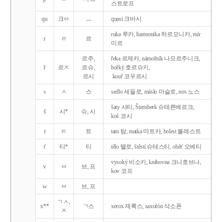
스트로프
qu
크ㅂ
ㅡ
quasi 크바시
ruka 루카, harmonika 하르모니카, mír
r
ㄹ
르
미르
르주,
řeka 르제카, námořník 나모르주니크,
ř
르ㅈ
르슈,
hořký 호르슈키,
르시
kouř 코우르시
s
ㅅ
스
sedlo 세들로, máslo 마슬로, nos 노스
šaty 샤티, Šternberk 슈테른베르크,
š
시*
슈, 시
koš 코시
t
ㅌ
트
tam 탐, matka 마트카, bolest 볼레스트
t'
티*
티
tělo 텔로, štěstí 슈테스티, obět' 오베티
vysoký 비소키, knihovna 크니호브나,
v
ㅂ
브, 프
kov 코프
w
ㅂ
브, 프
ㄱㅅ,
x**
ㄱ스
xerox 제록스, saxofón 삭소폰
ㅈ