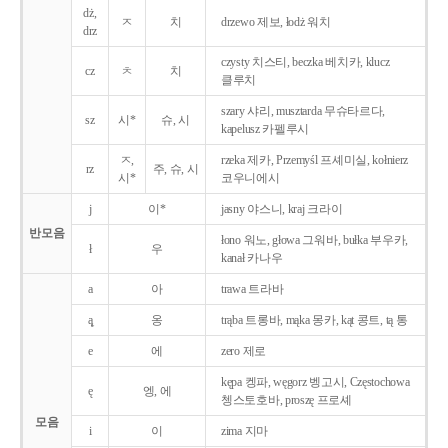
dż,
ㅈ
치
drzewo 제보, łodż 워치
drz
czysty 치스티, beczka 베치카, klucz
cz
ㅊ
치
클루치
szary 샤리, musztarda 무슈타르다,
sz
시*
슈, 시
kapelusz 카펠루시
ㅈ,
rzeka 제카, Przemyśl 프셰미실, kołnierz
rz
주, 슈, 시
시*
코우니에시
j
이*
jasny 야스니, kraj 크라이
반모음
łono 워노, głowa 그워바, bułka 부우카,
ł
우
kanał 카나우
a
아
trawa 트라바
ą̨
옹
trąba 트롱바, mąka 몽카, kąt 콩트, tą 통
e
에
zero 제로
kępa 켕파, węgorz 벵고시, Częstochowa
ę
엥, 에
쳉스토호바, proszę 프로셰
모음
i
이
zima 지마