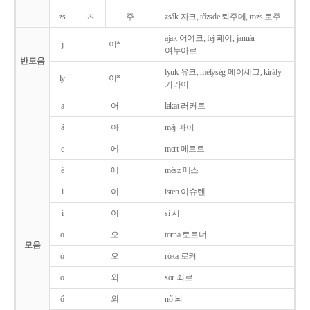
zs
ㅈ
주
zsák 자크, tőzsde 퇴주데, rozs 로주
ajak 어여크, fej 페이, január
j
이*
여누아르
반모음
lyuk 유크, mélység 메이셰그, király
ly
이*
키라이
a
어
lakat 러커트
á
아
máj 마이
e
에
mert 메르트
é
에
mész 메스
i
이
isten 이슈텐
í
이
sí 시
o
오
torna 토르너
모음
ó
오
róka 로커
ö
외
sör 쇠르
ő
외
nő 뇌