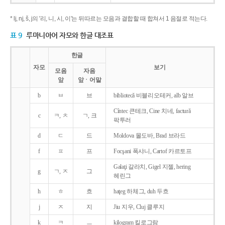
* lj, nj, š, j의 '리, 니, 시, 이'는 뒤따르는 모음과 결합할 때 합쳐서 1 음절로 적는다.
표 9
루마니아어 자모와 한글 대조표
한글
자모
보기
모음
자음
앞
앞ㆍ어말
b
ㅂ
브
bibliotecǎ 비블리오테커, alb 알브
Cîntec 큰테크, Cine 치네, facturǎ
c
ㅋ, ㅊ
ㄱ, 크
팍투러
d
ㄷ
드
Moldova 몰도바, Brad 브라드
f
ㅍ
프
Focşani 폭샤니, Cartof 카르토프
Galaţi 갈라치, Gigel 지젤, hering
g
ㄱ, ㅈ
그
헤린그
h
ㅎ
흐
haţeg 하체그, duh 두흐
j
ㅈ
지
Jiu 지우, Cluj 클루지
k
ㅋ
ㅡ
kilogram 킬로그람