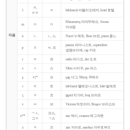
ㄹ,
l
ㄹ
bibliotecǎ 비블리오테커, hotel 호텔
ㄹㄹ
Maramureş 마라무레슈, Avram
m
ㅁ
ㅁ
아브람
자음
n
ㄴ
ㄴ, 느
Nucet 누체트, Bran 브란, pumn 품느
pianist 피아니스트, septembrie
p
ㅍ
ㅂ, 프
셉템브리에, cap 카프
r
ㄹ
르
radio 라디오, dor 도르
s
ㅅ
스
Sibiu 시비우, pas 파스
ş
시*
슈
şag 샤그, Mureş 무레슈
t
ㅌ
트
telefonist 텔레포니스트, bilet 빌레트
ţ
ㅊ
츠
ţigarǎ 치가러, braţ 브라츠
v
ㅂ
브
Victoria 빅토리아, Braşov 브라쇼브
ㄱㅅ,
크스,
x**
taxi 탁시, examen 에그자멘
그ㅈ
ㄱ스
z
ㅈ
즈
ziar 지아르, autobuz 아우토부즈