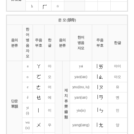
h
ㅎ
운 모 (韻母)
한
어
한어
음의
병
주음
한
음의
주음
병음
한글
분류
음
부호
글
분류
부호
자모
자
모
a
아
yai
야이
o
오
yao
(iao)
야오
e
어
you
(iou,
iu)
유
제
치
ê
에
yan
(ian)
옌
단운
류
單韻
齊
yi
이
yin(in)
인
齒
(i)
類
wu
우
yang
(iang)
양
(u)