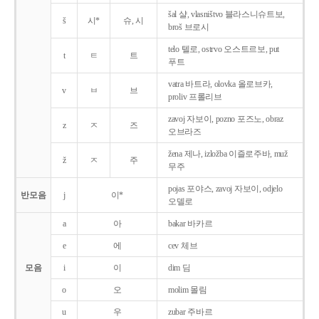
šal 샬, vlasništvo 블라스니슈트보,
š
시*
슈, 시
broš 브로시
telo 텔로, ostrvo 오스트르보, put
t
ㅌ
트
푸트
vatra 바트라, olovka 올로브카,
v
ㅂ
브
proliv 프롤리브
zavoj 자보이, pozno 포즈노, obraz
z
ㅈ
즈
오브라즈
žena 제나, izložba 이즐로주바, muž
ž
ㅈ
주
무주
pojas 포야스, zavoj 자보이, odjelo
반모음
j
이*
오델로
a
아
bakar 바카르
e
에
cev 체브
모음
i
이
dim 딤
o
오
molim 몰림
u
우
zubar 주바르