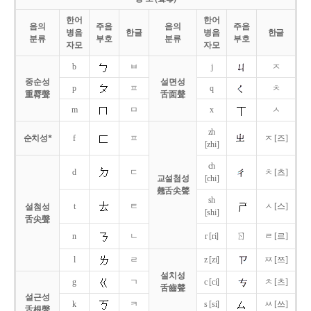
한어
한어
음의
주음
음의
주음
병음
한글
병음
한글
분류
부호
분류
부호
자모
자모
b
ㅂ
j
ㅈ
중순성
설면성
p
ㅍ
q
ㅊ
重脣聲
舌面聲
m
ㅁ
x
ㅅ
zh
순치성*
f
ㅍ
ㅈ [즈]
[zhi]
ch
d
ㄷ
ㅊ [츠]
교설첨성
[chi]
翹舌尖聲
sh
t
ㅌ
ㅅ [스]
설첨성
[shi]
舌尖聲
ㄖ
n
ㄴ
r [ri]
ㄹ [르]
l
ㄹ
z [zi]
ㅉ [쯔]
설치성
g
ㄱ
c [ci]
ㅊ [츠]
舌齒聲
설근성
k
ㅋ
s [si]
ㅆ [쓰]
舌根聲