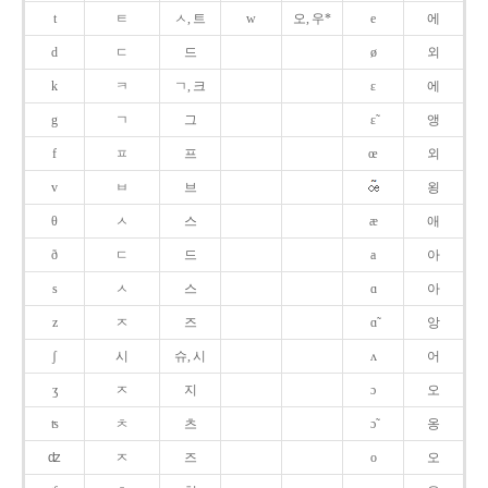
t
ㅌ
ㅅ, 트
w
오, 우*
e
에
d
ㄷ
드
ø
외
k
ㅋ
ㄱ, 크
ɛ
에
g
ㄱ
그
ɛ̃
앵
f
ㅍ
프
œ
외
v
ㅂ
브
욍
θ
ㅅ
스
æ
애
ð
ㄷ
드
a
아
s
ㅅ
스
ɑ
아
z
ㅈ
즈
ɑ̃
앙
ʃ
시
슈, 시
ʌ
어
ʒ
ㅈ
지
ɔ
오
ʦ
ㅊ
츠
ɔ̃
옹
ʣ
ㅈ
즈
o
오