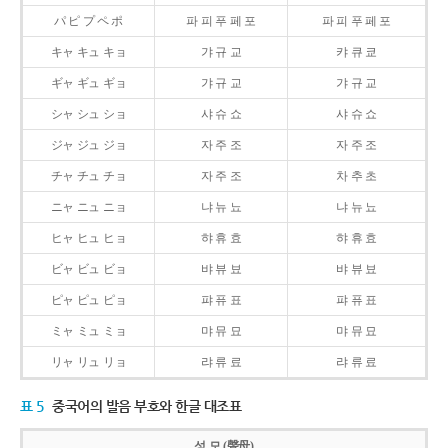
パ ピ プ ペ ポ
파 피 푸 페 포
파 피 푸 페 포
キャ キュ キョ
갸 규 교
캬 큐 쿄
ギャ ギュ ギョ
갸 규 교
갸 규 교
シャ シュ ショ
샤 슈 쇼
샤 슈 쇼
ジャ ジュ ジョ
자 주 조
자 주 조
チャ チュ チョ
자 주 조
차 추 초
ニャ ニュ ニョ
냐 뉴 뇨
냐 뉴 뇨
ヒャ ヒュ ヒョ
햐 휴 효
햐 휴 효
ビャ ビュ ビョ
뱌 뷰 뵤
뱌 뷰 뵤
ピャ ピュ ピョ
퍄 퓨 표
퍄 퓨 표
ミャ ミュ ミョ
먀 뮤 묘
먀 뮤 묘
リャ リュ リョ
랴 류 료
랴 류 료
표 5
중국어의 발음 부호와 한글 대조표
성 모 (聲母)