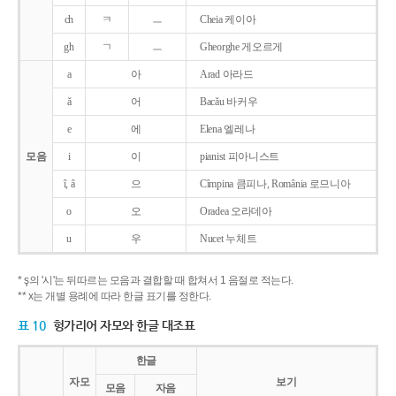
ch
ㅋ
ㅡ
Cheia 케이아
gh
ㄱ
ㅡ
Gheorghe 게오르게
a
아
Arad 아라드
ǎ
어
Bacǎu 바커우
e
에
Elena 엘레나
모음
i
이
pianist 피아니스트
î, â
으
Cîmpina 큼피나, România 로므니아
o
오
Oradea 오라데아
u
우
Nucet 누체트
* ş의 '시'는 뒤따르는 모음과 결합할 때 합쳐서 1 음절로 적는다.
** x는 개별 용례에 따라 한글 표기를 정한다.
표 10
헝가리어 자모와 한글 대조표
한글
자모
보기
모음
자음