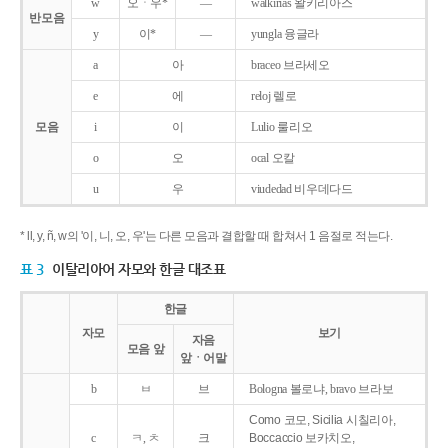
w
오ㆍ우*
―
walkirias 왈키리아스
반모음
y
이*
―
yungla 융글라
a
아
braceo 브라세오
e
에
reloj 렐로
모음
i
이
Lulio 룰리오
o
오
ocal 오칼
u
우
viudedad 비우데다드
* ll, y, ñ, w의 '이, 니, 오, 우'는 다른 모음과 결합할 때 합쳐서 1 음절로 적는다.
표 3
이탈리아어 자모와 한글 대조표
한글
자모
보기
자음
모음 앞
앞ㆍ어말
b
ㅂ
브
Bologna 볼로냐, bravo 브라보
Como 코모, Sicilia 시칠리아,
c
ㅋ, ㅊ
크
Boccaccio 보카치오,