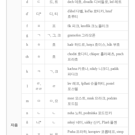
d
ㄷ
드, 트
dech 데흐, divadlo 디바들로, led 레트
d'ábel 댜벨, lod'ka 로티카, hrud'
d'
디*
디, 티
흐루티
f
ㅍ
프
fík 피크, knoflík 크노플리크
g
ㄱ
ㄱ, 그, 크
gramofon 그라모폰
h
ㅎ
흐
hadr 하드르, hmyz 흐미스, bůh 부흐
choditi 호디티, chlapec 흘라페츠, prach
ch
ㅎ
흐
프라흐
kachna 카흐나, nikdy 니크디, padák
k
ㅋ
ㄱ, 크
파다크
ㄹ,
lev 레프, šplhati 슈플하티, postel
l
ㄹ
ㄹㄹ
포스텔
most 모스트, mrak 므라크, podzim
m
ㅁ
ㅁ, 므
포드짐
n
ㄴ
ㄴ
noha 노하, podmínka 포드민카
ň
니*
ㄴ
němý 네미, sáňky 산키, Plzeň 플젠
자음
Praha 프라하, koroptev 코롭테프, strop
p
ㅍ
ㅂ, 프