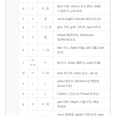
dach 다흐, zdrowy 즈드로비, słodki
d
ㄷ
드, 트
스워트키, pod 포트
f
ㅍ
프
fasola 파솔라, befsztyk 베프슈티크
g
ㄱ
ㄱ, 그, 크
góra 구라, grad 그라트, targ 타르크
herbata 헤르바타, Hrubieszów
h
ㅎ
흐
흐루비에슈프
kino 키노, daktyl 닥틸, król 크룰, bank
k
ㅋ
ㄱ, 크
반크
ㄹ,
l
ㄹ
lis 리스, kolano 콜라노, motyl 모틸
ㄹㄹ
m
ㅁ
ㅁ, 므
most 모스트, zimno 짐노, sam 삼
nerka 네르카, dokument 도쿠멘트,
n
ㄴ
ㄴ
dywan 디반
ń
ㅡ
ㄴ
Gdańsk 그단스크, Poznań 포즈난
para 파라, Słupsk 스웁스크, chłop
p
ㅍ
ㅂ, 프
흐워프
rower 로베르, garnek 가르네크, sznur