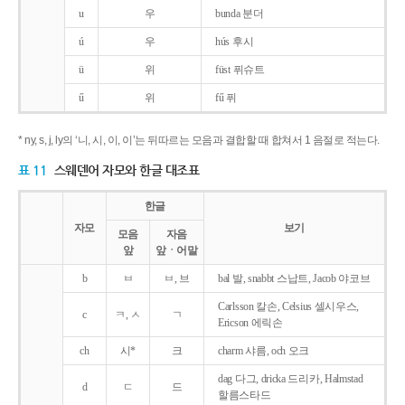
u
우
bunda 분더
ú
우
hús 후시
ü
위
füst 퓌슈트
ű
위
fű 퓌
* ny, s, j, ly의 ‘니, 시, 이, 이’는 뒤따르는 모음과 결합할 때 합쳐서 1 음절로 적는다.
표 11
스웨덴어 자모와 한글 대조표
한글
자모
보기
모음
자음
앞
앞ㆍ어말
b
ㅂ
ㅂ, 브
bal 발, snabbt 스납트, Jacob 야코브
Carlsson 칼손, Celsius 셀시우스,
c
ㅋ, ㅅ
ㄱ
Ericson 에릭손
ch
시*
크
charm 샤름, och 오크
dag 다그, dricka 드리카, Halmstad
d
ㄷ
드
할름스타드