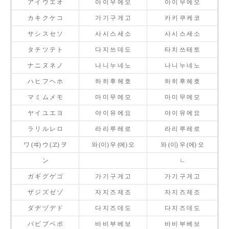
ア イ ウ エ オ
아 이 우 에 오
아 이 우 에 오
カ キ ク ケ コ
가 기 구 게 고
카 키 쿠 케 코
サ シ ス セ ソ
사 시 스 세 소
사 시 스 세 소
タ チ ツ テ ト
다 지 쓰 데 도
타 치 쓰 테 토
ナ ニ ヌ ネ ノ
나 니 누 네 노
나 니 누 네 노
ハ ヒ フ ヘ ホ
하 히 후 헤 호
하 히 후 헤 호
マ ミ ム メ モ
마 미 무 메 모
마 미 무 메 모
ヤ イ ユ エ ヨ
야 이 유 에 요
야 이 유 에 요
ラ リ ル レ ロ
라 리 루 레 로
라 리 루 레 로
ワ (ヰ) ウ (ヱ) ヲ
와 (이) 우 (에) 오
와 (이) 우 (에) 오
ン
ㄴ
ガ ギ グ ゲ ゴ
가 기 구 게 고
가 기 구 게 고
ザ ジ ズ ゼ ゾ
자 지 즈 제 조
자 지 즈 제 조
ダ ヂ ヅ デ ド
다 지 즈 데 도
다 지 즈 데 도
バ ビ ブ ベ ボ
바 비 부 베 보
바 비 부 베 보