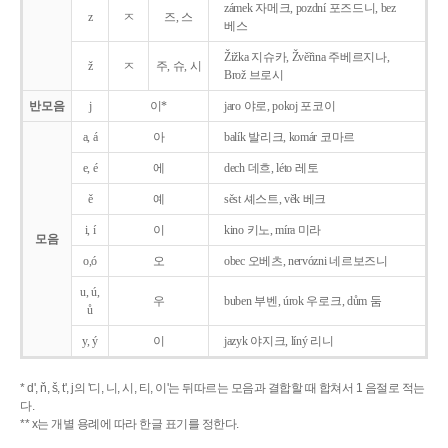
zámek 자메크, pozdní 포즈드니, bez
z
ㅈ
즈, 스
베스
Žižka 지슈카, Žvěřina 주베르지나,
ž
ㅈ
주, 슈, 시
Brož 브로시
반모음
j
이*
jaro 야로, pokoj 포코이
a, á
아
balík 발리크, komár 코마르
e, é
에
dech 데흐, léto 레토
ě
예
sěst 셰스트, věk 베크
i, í
이
kino 키노, míra 미라
모음
o,ó
오
obec 오베츠, nervózni 네르보즈니
u, ú,
우
buben 부벤, úrok 우로크, dům 둠
ů
y, ý
이
jazyk
야지크, líný 리니
* d', ň, š, t', j의 '디, 니, 시, 티, 이'는 뒤따르는 모음과 결합할 때 합쳐서 1 음절로 적는
다.
** x는 개별 용례에 따라 한글 표기를 정한다.