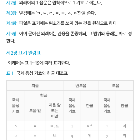
제2항
외래어의 1 음운은 원칙적으로 1 기호로 적는다.
제3항
받침에는 ‘ㄱ, ㄴ, ㄹ, ㅁ, ㅂ, ㅅ, ㅇ’만을 쓴다.
제4항
파열음 표기에는 된소리를 쓰지 않는 것을 원칙으로 한다.
제5항
이미 굳어진 외래어는 관용을 존중하되, 그 범위와 용례는 따로 정
한다.
제2장 표기 일람표
외래어는 표 1~19에 따라 표기한다.
표 1
국제 음성 기호와 한글 대조표
자음
반모음
모음
한글
국제
국제
국제
자음 앞
음성
음성
한글
음성
한글
모음 앞
또는
기호
기호
기호
어말
p
ㅍ
ㅂ, 프
j
이*
i
이
b
ㅂ
브
ɥ
위
y
위