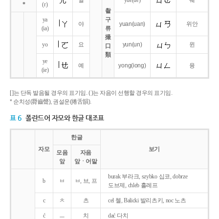
얼
yue
(ue)
웨
*
(r)
촬
ya
구
야
yuan
(uan)
위안
(ia)
류
撮
yo
요
yun
(un)
윈
口
類
ye
예
yong
(iong)
융
(ie)
[ ]는 단독 발음될 경우의 표기임. ( )는 자음이 선행할 경우의 표기임.
* 순치성(脣齒聲), 권설운(捲舌韻).
표 6
폴란드어 자모와 한글 대조표
한글
자모
보기
모음
자음
앞
앞ㆍ어말
burak 부라크, szybko 십코, dobrze
b
ㅂ
ㅂ, 브, 프
도브제, chleb 흘레프
c
ㅊ
츠
cel 첼, Balicki 발리츠키, noc 노츠
ć
ㅡ
치
dać 다치