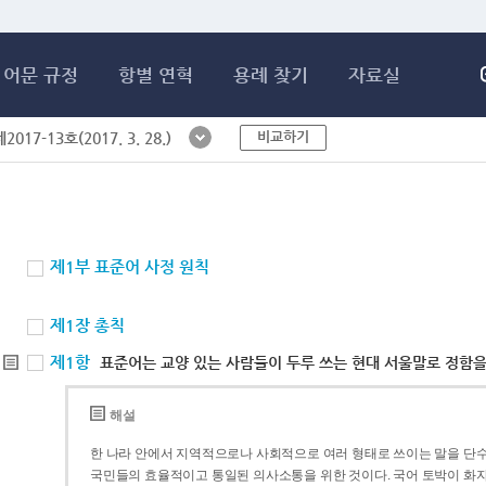
메인콘텐츠 바로가기
어문 규정
항별 연혁
용례 찾기
자료실
비교하기
017-13호(2017. 3. 28.)
제1부 표준어 사정 원칙
제1장 총칙
제1항
표준어는 교양 있는 사람들이 두루 쓰는 현대 서울말로 정함을
해설
한 나라 안에서 지역적으로나 사회적으로 여러 형태로 쓰이는 말을 단수
국민들의 효율적이고 통일된 의사소통을 위한 것이다. 국어 토박이 화자