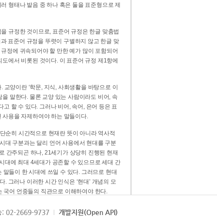
러 형태나 발음 중 하나 혹은 둘을 표준형으로 제
을 규정한 것이므로, 표준어 규정은 한글 맞춤법
법과 표준어 규정을 뚜렷이 구별하지 않고 한글 맞
 규정에 귀속되어야 할 만한 예가 많이 포함되어
의도에서 비롯된 것이다. 이 표준어 규정 제1항에
. 교양이란 ‘학문, 지식, 사회생활을 바탕으로 이
을 말한다. 물론 교양 있는 사람이라도 비어, 속
 할 수 있다. 그러나 비어, 속어, 은어 등은 표
 사용을 자제하여야 하는 말들이다.
’는 단순히 시간적으로 현재란 뜻이 아니라 역사적
 시대 구분과는 달리 언어 사용에서 현대를 구분
로 간주되곤 하나, 21세기가 상당히 진행된 현재
 시대에 최대 4세대가 공존할 수 있으므로 세대 간
는 말들이 한 시대에 쓰일 수 있다. 그러므로 현대
. 그러나 이러한 시간 인식은 ‘현대’ 개념의 모
’는 국어 언중들의 직관으로 이해하여야 한다.
용어적 성격을 가장 크게 드러내 주는 기준이다.
: 02-2669-9737
개발지원(Open API)