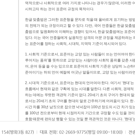
역적으로나 사회적으로 여러 가지로 나타나는 경우가 많은데, 이러한 여
시하고자 하는 것이 표준어 규정의 목적이다.
한글 맞춤법은 그러한 표준형을 문자로 적을 때 올바르게 표기하는 방법
의 전제가 되는 규정이라고 할 수 있다. 다만, 국어 언중들은 한글 맞춤
춤법으로 일원화하여 이해하는 경향이 있어서, 한글 맞춤법에는 표준어
있다. 이는 국어 언중들에게 실용적인 성격의 어문 규정을 제공하려는 
는 표준어를 정하는 사회적, 시대적, 지역적 기준이 제시되어 있다.
1. 사회적 기준으로서, 표준어는 교양 있는 사람들이 쓰는 언어여야 한다
루어지는 품위’를 뜻하므로 교양 있는 사람이란 사회적 품위를 갖춘 사람
어, 은어 등을 쓸 수는 있으므로 표준어의 사회적 기준은 상당히 느슨하다고
준어이기는 하되 언어 예절에 어긋난 말들이므로, 교양 있는 사람이라면
2. 시대적 기준으로서, 표준어는 현대의 언어여야 한다. 여기서 ‘현대
흐름에서 현재와 같은 구획에 있는 시대를 말한다. 다른 사회적, 경제적
하는 데에는 뚜렷한 객관적 기준이 없다. 20세기 초의 구어가 현대의 말
로서는 20세기 초의 구어를 현대의 말로 간주하기에 어려움이 있다. 한
시간 차를 30년 남짓으로 잡으면 넉넉잡아 100년 정도의 시간 차가 있
를 100년 전으로부터 현재 시점까지의 기간으로 규정할 수도 있을 것이다
호함 때문에 편의상 행할 수 있는 것일 뿐 객관적인 것은 아니다. ‘현대
3. 지역적 기준으로서, 표준어는 서울말이어야 한다. 이는 표준어의 공
154(방화3동 827)
대표 전화: 02-2669-9775(평일 09:00~18:00)
전송