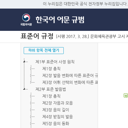
이 누리집은 대한민국 공식 전자정부 누리집입니다.
표준어 규정
[시행 2017. 3. 28.] 문화체육관광부 고시 제2
하위 항목 전체 열기
제1부 표준어 사정 원칙
제1장 총칙
제2장 발음 변화에 따른 표준어 규정
제3장 어휘 선택의 변화에 따른 표준어 규정
제2부 표준 발음법
제1장 총칙
북
제2장 자음과 모음
제3장 음의 길이
제4장 받침의 발음
제5장 음의 동화