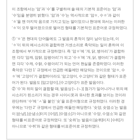
이 조항에서는 ‘암’과 ‘수’를 구별하여 쓸 때의 기본적 표준어는 ‘암’과
‘수’임을 분명히 밝혔다. ‘암’과 ‘수’는 역사적으로 ‘암ㅎ, 수ㅎ’과 같이
‘ㅎ’을 맨 마지막 음으로 가지고 있는 말이었으나 현대에 와서는 이러한
‘ㅎ’이 모두 떨어졌으므로 떨어진 형태를 기본적인 표준어로 규정하였다.
① ‘ㅎ’은 현대의 단어들에도 그 발음의 흔적이 많이 남아 있는데, 이
‘ㅎ’이 뒤의 예사소리와 결합하면 거센소리로 축약되는 일이 흔하여 이
조항에서 부가적으로 규정하였다. 즉 ‘암ㅎ’에 ‘개, 닭, 병아리’가 결합하
면 각각 ‘암캐, 암탉, 암평아리’가 되고 ‘수ㅎ’에 ‘개, 닭, 병아리’가 결합하
면 각각 ‘수캐, 수탉, 수평아리’가 되는 언어 현실을 존중하였다. 이러한
축약은 ‘다만 1’ 규정에서 언급한 예들에만 해당되는 것이므로 ‘암ㅎ, 수
ㅎ’에 ‘고양이’가 결합하더라도 ‘암고양이, 수고양이’와 같은 형태가 표준
어가 된다. 발음도 [암고양이], [수고양이]가 표준 발음이다.
② ‘수’와 뒤의 말이 결합할 때, 발음상 [ㄴ(ㄴ)] 첨가가 일어나거나 뒤의 예
사소리가 된소리가 되는 경우 사이시옷과 유사한 효과를 보이는 것이라
판단하여 ‘수’에 ‘ㅅ’을 붙인 ‘숫’을 표준어형으로 규정하였다. 이러한 경
우에는 ‘다만 2’ 규정에서 언급한 예들만 해당한다. ‘숫양, 숫염소’는 발음
이 [순냥], [순념소]이지 [수양], [수염소]가 아니므로 ‘수양, 수염소’와 같은
형태를 비표준어로 규정하였다. 또 ‘숫쥐’는 발음이 [숟쮜]이지 [수쥐]가
아니므로 ‘수쥐’와 같은 형태를 비표준어로 규정하였다.