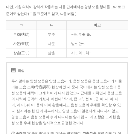
다만, 어원 의식이 강하게 작용하는 다음 단어에서는 양성 모음 형태를 그대로 표
준어로 삼는다.(ㄱ을 표준어로 삼고, ㄴ을 버림.)
ㄱ
ㄴ
비고
부조(扶助)
부주
~금, 부좃-술.
사돈(査頓)
사둔
밭~, 안~.
삼촌(三寸)
삼춘
시~, 외~, 처~.
해설
우리말에는 양성 모음은 양성 모음끼리, 음성 모음은 음성 모음끼리 어울
리는 모음 조화(母音調和) 현상이 있다. 중세 국어에서는 양성 모음과 음
성 모음의 세력이 크게 차이가 나지 않았으나 근대를 거치면서 음성 모음
의 세력이 급격히 커졌다. 예컨대 ‘ 막-아, 좁-아’, ‘접-어, 굽-어, 재-어, 세-
어, 괴-어, 쥐-어’ 등의 어미 활용에서도 음성 모음의 우세를 확인할 수 있
다. 심지어는 한 단어 내부에서도 양성 모음이 일관되게 나타나지 않고
양성 모음과 음성 모음이 섞여 나타나는 일이 많다. 이 조항은 그러한 음
성 모음 우세 현상을 명시적으로 규정한 것이다.
① 종래의 ‘깡총깡총’은 언어 현실을 반영하여 ‘깡충깡충’으로 정했다. 이