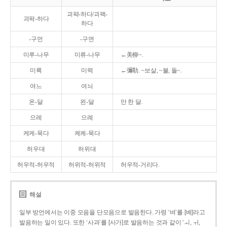
괴퍅-하다/괴팩-
괴팍-하다
하다
-구먼
-구면
미루-나무
미류-나무
←美柳~.
미륵
미력
←彌勒. ~보살, ~불, 돌~.
여느
여늬
온-달
왼-달
만 한 달.
으레
으례
케케-묵다
켸켸-묵다
허우대
허위대
허우적-허우적
허위적-허위적
허우적-거리다.
해설
일부 방언에서는 이중 모음을 단모음으로 발음한다. 가령 ‘벼’를 [베]라고
발음하는 일이 있다. 또한 ‘사과’를 [사가]로 발음하는 것과 같이 ‘ㅚ, ㅟ,