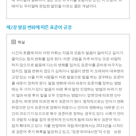
해 우리말에 동화되지 않은 모든 외국어를 포함하는 반면, 이 조항의 ‘외
래어’는 우리말에 편입된 말만을 이르는 좁은 개념이다.
제2장 발음 변화에 따른 표준어 규정
해설
시간의 흐름에 따라 어떤 어휘는 자음과 모음의 발음이 달라지고 길이가
줄어드는 등의 변화를 입게 된다. 어문 규범을 자주 바꾸는 것은 바람직
하지 않으므로 발음에 다소의 변화를 입어도 표준어를 곧바로 바꾸지는
않지만, 발음 변화의 정도가 심하거나 발음이 변한 지 오래되어 대부분의
교양 있는 서울 지역 사람들이 바뀐 발음으로 말을 하는 경우에는 표준어
를 새로이 정하게 된다. 발음 변화에 따라 새로이 표준어를 정하는 방법
에는 두 가지가 있다. 발음이 바뀐 후의 말만 인정하는 방법과 바뀌기 전
의 말과 바뀐 후의 말을 모두 인정하는 방법이다. 앞엣것에 따르면 단수
표준어, 뒤엣것에 따르면 복수 표준어가 된다. 원칙적으로는 언어가 변화
하였으면 단수 표준어로 정해야 하겠으나, 언어의 변화에는 대부분 긴 시
간의 과도기가 있으므로 복수 표준어로 정하는 경우도 있다. 사회가 언어
의 규범적 사용을 점차 유연하게 인식하게 됨에 따라 복수 표준어 역시
점차 확대되고 있다. 이를 반영하여 국립국어원에서는 2011년을 시작으
로 표준어 추가 목록을 발표하고 있고, “표준국어대사전”의 수정ㆍ보완