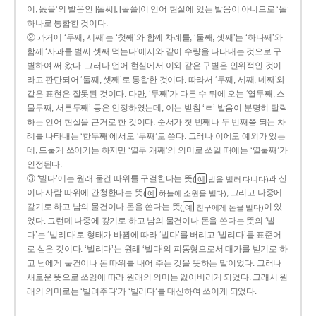
이, 돐을’의 발음인 [돌씨], [돌쓸]이 언어 현실에 있는 발음이 아니므로 ‘돌’
하나로 통합한 것이다.
② 과거에 ‘두째, 세째’는 ‘첫째’와 함께 차례를, ‘둘째, 셋째’는 ‘하나째’와
함께 ‘사과를 벌써 셋째 먹는다’에서와 같이 수량을 나타내는 것으로 구
별하여 써 왔다. 그러나 언어 현실에서 이와 같은 구별은 인위적인 것이
라고 판단되어 ‘둘째, 셋째’로 통합한 것이다. 따라서 ‘두째, 세째, 네째’와
같은 표현은 잘못된 것이다. 다만, ‘두째’가 다른 수 뒤에 오는 ‘열두째, 스
물두째, 서른두째’ 등은 인정하였는데, 이는 받침 ‘ㄹ’ 발음이 분명히 탈락
하는 언어 현실을 근거로 한 것이다. 순서가 첫 번째나 두 번째쯤 되는 차
례를 나타내는 ‘한두째’에서도 ‘두째’로 쓴다. 그러나 이에도 예외가 있는
데, 드물게 쓰이기는 하지만 ‘열두 개째’의 의미로 쓰일 때에는 ‘열둘째’가
인정된다.
③ ‘빌다’에는 원래 물건 따위를 구걸한다는 뜻
과 신
(
밥을 빌러 다니다)
예
이나 사람 따위에 간청한다는 뜻
, 그리고 나중에
(
하늘에 소원을 빌다)
예
갚기로 하고 남의 물건이나 돈을 쓴다는 뜻
이 있
(
친구에게 돈을 빌다)
예
었다. 그런데 나중에 갚기로 하고 남의 물건이나 돈을 쓴다는 뜻의 ‘빌
다’는 ‘빌리다’로 형태가 바뀜에 따라 ‘빌다’를 버리고 ‘빌리다’를 표준어
로 삼은 것이다. ‘빌리다’는 원래 ‘빌다’의 피동형으로서 대가를 받기로 하
고 남에게 물건이나 돈 따위를 내어 주는 것을 뜻하는 말이었다. 그러나
새로운 뜻으로 쓰임에 따라 원래의 의미는 잃어버리게 되었다. 그래서 원
래의 의미로는 ‘빌려주다’가 ‘빌리다’를 대신하여 쓰이게 되었다.