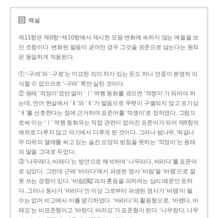
해설
제11항은 제8항~제10항에서 제시한 모음 변화에 속하지 않는 예들을 보
인 조항이다. 변화된 발음이 굳어진 경우 그것을 표준으로 삼는다는 원칙
은 동일하게 적용된다.
① ‘-구려’와 ‘-구료’는 미묘한 의미 차가 있는 듯도 하나 언중이 분명히 의
식할 수 없으므로 ‘-구려’ 쪽만 살린 것이다.
② 원래 ‘깍정이’였던 말이 ‘ㅣ’ 역행 동화를 겪으면 ‘깍젱이’가 되어야 하
는데, 언어 현실에서 ‘ㅐ’와 ‘ㅔ’가 발음으로 뚜렷이 구별되지 않고 표기상
‘ㅐ’를 선호한다는 점에 근거하여 표준어를 ‘깍쟁이’로 정하였다. 그럼으
로써 이는 ‘ㅣ’ 역행 동화와는 직접 관련이 없어진 표준어가 되어 제9항의
예외로 다루지 않고 여기에서 다루게 된 것이다. 그러나 밤나무, 떡갈나
무 따위의 열매를 싸고 있는 술잔 모양의 받침을 뜻하는 ‘깍정이’는 원래
의 말을 그대로 두었다.
③ ‘나무래다, 바래다’는 방언으로 해석하여 ‘나무라다, 바라다’를 표준어
로 삼았다. 그런데 근래 ‘바라다’에서 파생된 명사 ‘바람’을 ‘바램’으로 잘
못 쓰는 경향이 있다. ‘바람[風]’과의 혼동을 피하려는 심리 때문인 듯하
다. 그러나 동사가 ‘바라다’인 이상 그로부터 파생된 명사가 ‘바램’이 될
수는 없어 비고에서 이를 명기하였다. ‘바라다’의 활용형으로, ‘바랬다, 바
래요’는 비표준형이고 ‘바랐다, 바라요’가 표준형이 된다. ‘나무랐다, 나무