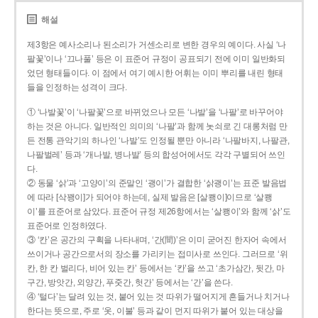
해설
제3항은 예사소리나 된소리가 거센소리로 변한 경우의 예이다. 사실 ‘나
팔꽃’이나 ‘끄나풀’ 등은 이 표준어 규정이 공표되기 전에 이미 일반화되
었던 형태들이다. 이 점에서 여기 예시한 어휘는 이미 뿌리를 내린 형태
들을 인정하는 성격이 크다.
① ‘나발꽃’이 ‘나팔꽃’으로 바뀌었으나 모든 ‘나발’을 ‘나팔’로 바꾸어야
하는 것은 아니다. 일반적인 의미의 ‘나팔’과 함께 놋쇠로 긴 대롱처럼 만
든 전통 관악기의 하나인 ‘나발’도 인정될 뿐만 아니라 ‘나팔바지, 나팔관,
나팔벌레’ 등과 ‘개나발, 병나발’ 등의 합성어에서도 각각 구별되어 쓰인
다.
② 동물 ‘삵’과 ‘고양이’의 준말인 ‘괭이’가 결합한 ‘삵괭이’는 표준 발음법
에 따라 [삭꽹이]가 되어야 하는데, 실제 발음은 [살쾡이]이므로 ‘살쾡
이’를 표준어로 삼았다. 표준어 규정 제26항에서는 ‘살쾡이’와 함께 ‘삵’도
표준어로 인정하였다.
③ ‘칸’은 공간의 구획을 나타내며, ‘간(間)’은 이미 굳어진 한자어 속에서
쓰이거나 공간으로서의 장소를 가리키는 접미사로 쓰인다. 그러므로 ‘위
칸, 한 칸 벌리다, 비어 있는 칸’ 등에서는 ‘칸’을 쓰고 ‘초가삼간, 뒷간, 마
구간, 방앗간, 외양간, 푸줏간, 헛간’ 등에서는 ‘간’을 쓴다.
④ ‘털다’는 달려 있는 것, 붙어 있는 것 따위가 떨어지게 흔들거나 치거나
한다는 뜻으로, 주로 ‘옷, 이불’ 등과 같이 먼지 따위가 붙어 있는 대상을