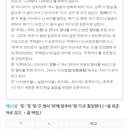
라요’도 ‘나무랬다, 나무래요’를 취하지 않는다.
④ ‘미시/미수, 상치/상추’ 역시 발음의 변화에 따라 ‘미수, 상추’가 현실 발
음으로 더 널리 쓰이고 있으므로 ‘미시, 상치’로 쓰지 않는다. 종(種)이 다
른 두 동물 사이에서 난 새끼를 말하는 ‘튀기’는 원래 ‘트기’였으나 발음이
변하여 ‘튀기’가 되었고 이 말이 널리 쓰이므로 표준어로 삼았다.
⑤ ‘주책(←주착, 主着)’은 한자어 형태를 버리고 변한 형태를 취한 것이
다. 그런데 ‘주착’이 원래 일정하게 자리 잡힌 주장이나 판단력이라는 뜻
이었으므로 ‘주책없다’가 표준어이고 ‘주책이다’는 비표준형이었으나,
‘주책’의 의미로서 ‘일정한 줏대가 없이 되는대로 하는 짓’을 인정함에 따
라 2016년에는 ‘주책없다’와 같은 의미로 쓰이는 ‘주책이다’를 표준형으
로 인정하였다.
⑥ ‘지루하다(←지리하다, 支離--)’ 역시 한자어 어원의 형태를 버리고 변
한 형태를 취한 것이다. 그러나 ‘지리멸렬(支離滅裂)’에서는 ‘지리’가 유지
되고 있다.
⑦ ‘시러베아들(←실업의아들), 허드레(←허드래), 호루라기(←호루루
기)’ 역시 변화된 후의 현실 발음을 반영한 표준어이다.
제12항
‘웃-’ 및 ‘윗-’은 명사 ‘위’에 맞추어 ‘윗-’으로 통일한다.(ㄱ을 표준
어로 삼고, ㄴ을 버림.)
ㄱ
ㄴ
비고