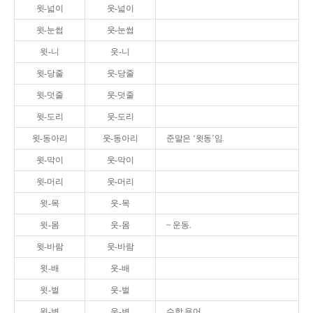
윗-넓이
웃-넓이
윗-눈썹
웃-눈썹
윗-니
웃-니
윗-당줄
웃-당줄
윗-덧줄
웃-덧줄
윗-도리
웃-도리
윗-동아리
웃-동아리
준말은 ‘윗동’임.
윗-막이
웃-막이
윗-머리
웃-머리
윗-목
웃-목
윗-몸
웃-몸
~ 운동.
윗-바람
웃-바람
윗-배
웃-배
윗-벌
웃-벌
윗-변
웃-변
수학 용어.