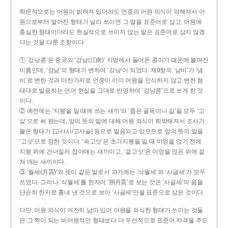
학문적으로는 어원이 밝혀져 있더라도 언중의 어원 의식이 약해져서 어
원으로부터 멀어진 형태가 널리 쓰이면 그 말을 표준어로 삼고, 어원에
충실한 형태이더라도 현실적으로 쓰이지 않는 말은 표준어로 삼지 않겠
다는 것을 다룬 조항이다.
① ‘강낭콩’은 중국의 ‘강남(江南)’ 지방에서 들여온 콩이기 때문에 붙여진
이름인데, ‘강남’의 형태가 변하여 ‘강낭’이 되었다. 제9항의 ‘남비’가 ‘냄
비’로 변한 것과 마찬가지로 언중이 이미 어원을 인식하지 않고 변한 형
태대로 발음하는 언어 현실을 그대로 반영하여 ‘강낭콩’으로 쓰게 한 것
이다.
② 예전에는 ‘지붕을 일 때에 쓰는 새끼’와 ‘좁은 골목이나 길’을 모두 ‘고
샅’으로 써 왔는데, 앞의 뜻의 말에 대해 어원 의식이 희박해져서 조사가
붙은 형태가 [고사시/고사슬] 등으로 발음되고 있으므로 앞의 뜻의 말을
‘고삿’으로 정한 것이다. ‘속고삿’은 초가지붕을 일 때 이엉을 얹기 전에
지붕 위에 건너질러 잡아매는 새끼이고, ‘겉고삿’은 이엉을 얹은 위에 걸
쳐 매는 새끼이다.
③ ‘월세(月貰)’와 뜻이 같은 말로서 과거에는 ‘삭월세’와 ‘사글세’가 모두
쓰였다. 그러나 ‘삭월세’를 한자어 ‘朔月貰’로 보는 것은 ‘사글세’의 음을
단순히 한자로 흉내 낸 것으로 보아 ‘사글세’만을 표준으로 삼은 것이다.
다만, 어원 의식이 여전히 남아 있어 어원을 의식한 형태가 쓰이는 것들
은 그 짝이 되는 비어원적인 형태보다 더 우선적으로 표준어 자격을 주도