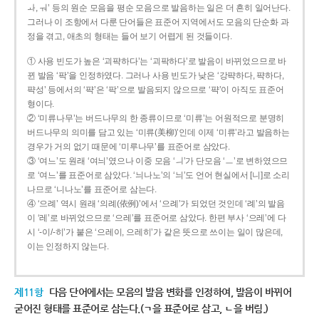
ㅘ, ㅝ’ 등의 원순 모음을 평순 모음으로 발음하는 일은 더 흔히 일어난다.
그러나 이 조항에서 다룬 단어들은 표준어 지역에서도 모음의 단순화 과
정을 겪고, 애초의 형태는 들어 보기 어렵게 된 것들이다.
① 사용 빈도가 높은 ‘괴퍅하다’는 ‘괴팍하다’로 발음이 바뀌었으므로 바
뀐 발음 ‘팍’을 인정하였다. 그러나 사용 빈도가 낮은 ‘강퍅하다, 퍅하다,
퍅성’ 등에서의 ‘퍅’은 ‘팍’으로 발음되지 않으므로 ‘퍅’이 아직도 표준어
형이다.
② ‘미류나무’는 버드나무의 한 종류이므로 ‘미류’는 어원적으로 분명히
버드나무의 의미를 담고 있는 ‘미류(美柳)’인데 이제 ‘미류’라고 발음하는
경우가 거의 없기 때문에 ‘미루나무’를 표준어로 삼았다.
③ ‘여느’도 원래 ‘여늬’였으나 이중 모음 ‘ㅢ’가 단모음 ‘ㅡ’로 변하였으므
로 ‘여느’를 표준어로 삼았다. ‘늬나노’의 ‘늬’도 언어 현실에서 [니]로 소리
나므로 ‘니나노’를 표준어로 삼는다.
④ ‘으례’ 역시 원래 ‘의례(依例)’에서 ‘으례’가 되었던 것인데 ‘례’의 발음
이 ‘레’로 바뀌었으므로 ‘으레’를 표준어로 삼았다. 한편 부사 ‘으레’에 다
시 ‘-이/-히’가 붙은 ‘으레이, 으레히’가 같은 뜻으로 쓰이는 일이 많은데,
이는 인정하지 않는다.
제11항
다음 단어에서는 모음의 발음 변화를 인정하여, 발음이 바뀌어
굳어진 형태를 표준어로 삼는다.(ㄱ을 표준어로 삼고, ㄴ을 버림.)