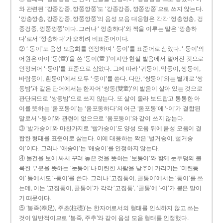
와 관련된 ‘강중강중, 깡쭝깡쭝’도 ‘강종강종, 깡쫑깡쫑’으로 쓰지 않는다.
‘깡충깡충, 강중강중, 깡쭝깡쭝’의 음성 모음 대응형은 각각 ‘껑충껑충, 겅
중겅중, 껑쭝껑쭝’이다. 그러나 ‘ 껑충하다’와 짝을 이루는 말은 ‘깡총하
다’로서 ‘깡충하다’가 오히려 비표준어이다.
② ‘-동이’도 음성 모음화를 인정하여 ‘-둥이’를 표준어로 삼았다. ‘-둥이’의
어원은 아이 ‘동(童)’을 쓴 ‘동이(童-)’이지만 현실 발음에서 멀어진 것으로
인정되어 ‘-둥이’를 표준으로 삼았다. 그에 따라 ‘귀둥이, 막둥이, 쌍둥이,
바람둥이, 흰둥이’에서 모두 ‘-둥이’를 쓴다. 다만, ‘쌍둥이’와는 별개로 ‘쌍
동밤’과 같은 단어에서는 한자어 ‘쌍동(雙童)’의 발음이 살아 있는 것으로
판단되므로 ‘쌍둥밤’으로 쓰지 않는다. 또 살이 올라 보드랍고 통통한 아
이를 뜻하는 ‘옴포동이’는 ‘옴포동하다’의 어근 ‘옴포동’에 ‘-이’가 결합된
말로서 ‘-둥이’와 관련이 없으므로 ‘옴포둥이’와 같이 쓰지 않는다.
③ ‘발가숭이’와 마찬가지로 ‘빨가숭이’도 양성 모음 뒤에 음성 모음이 결
합한 형태를 표준어로 삼는다. 이에 대응하는 짝은 ‘벌거숭이, 뻘거숭
이’이다. 그러나 ‘애송이’는 ‘애숭이’를 인정하지 않는다.
④ 물건을 보에 싸서 꾸려 놓은 것을 뜻하는 ‘보퉁이’와 함께 눈두덩의 불
룩한 부분을 뜻하는 ‘눈퉁이’나 미련한 사람을 낮추어 가리키는 ‘미련퉁
이’ 등에서도 ‘-퉁이’를 쓴다. 그러나 ‘고집통이, 골통이’에서는 ‘통이’를 쓰
는데, 이는 ‘고집통이, 골통이’가 각각 ‘고집통’, ‘골통’에 ‘-이’가 붙은 말이
기 때문이다.
⑤ ‘봉족(奉足), 주초(柱礎)’는 한자어로서의 형태를 인식하지 않고 쓰는
것이 일반적이므로 ‘봉죽, 주추’와 같이 음성 모음 형태를 인정했다.