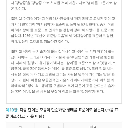
서 ‘강남콩’을 ‘강낭콩’으로 처리한 것과 마찬가지로 ‘냄비’를 표준어로 삼
은 것이다.
[붙임 1] ‘아지랑이’는 과거의 대사전들에서 ‘아지랭이’로 고쳐진 것이 교
과서에 반영되어 ‘아지랭이’가 표준어로 쓰여 왔으나, 현대 언중의 직관
이 ‘아지랑이’를 표준으로 인식하는 경향이 강해 ‘아지랑이’를 표준어로
삼았다. 1936년 “조선어 표준말 모음”에서 ‘아지랑이’를 표준어로 정한
바 있었는데 그것으로 되돌아간 것이다.
[붙임 2] ‘-장이’는 기술자에 붙는 접미사이고 ‘-쟁이’는 기타 어휘에 붙는
접미사이다. 그리고 여기서의 ‘기술자’는 ‘수공업적인 기술자’로 한정한
다. 따라서 ‘칠장이, 유기장이’에서는 ‘-장이’를 표준으로 삼고 ‘멋쟁이, 소
금쟁이, 골목쟁이’ 등에서는 ‘-쟁이’를 표준으로 삼았다. 또한 점을 치는
사람은 ‘점쟁이’가 되고 그림을 그리는 사람을 낮추어 가리키는 말은 ‘환
쟁이’가 된다. 이들은 수공업적인 기술자가 아니기 때문이다. 이처럼 의
미에 따라 ‘-장이’와 ‘-쟁이’를 구별해서 쓰기 때문에 갓을 만드는 기술자
는 ‘갓장이’, 갓을 쓴 사람을 낮잡아 이르는 말은 ‘갓쟁이’가 된다.
제10항
다음 단어는 모음이 단순화한 형태를 표준어로 삼는다.(ㄱ을 표
준어로 삼고, ㄴ을 버림.)
ㄱ
ㄴ
비고