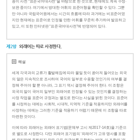
종이 사전 “표준국어대사전”을 바탕으로 한 것으로, 현재에도 계속 수정·
보완 중이다. 여기에서 방대한 어휘의 표준어형을 확인할 수 있다. 그뿐
만 아니라 국립국어원에서는 시간의 흐름에 따라 과거에는 비표준어였
지만 현재에는 표준어로 인정될 만한 어휘를 꾸준히 추가하여 발표하고
있고, 이 또한 인터넷판 “표준국어대사전”에 반영되어 있다.
제2항
외래어는 따로 사정한다.
해설
세계 각국과의 교류가 활발해짐에 따라 물밀 듯이 쏟아져 들어오는 외국
의 말은 지속적으로 조사하여 국어의 일부로 수용할 것인가의 여부를 결
정해 주어야 할 뿐 아니라, 그 표기 역시 결정해 주어야 한다. 이 조항은
외국의 말이 국어의 일부인 외래어로 인정될 수 있는 것인지를 결정하는
사정 작업을 표준어 규정과는 별도로 한다는 사실을 밝힌 것이다. 표준어
를 사정하는 데에는 사회적, 시대적, 지역적 기준을 적용하지만 외래어를
사정하는 데에는 그러한 기준을 적용하기 어렵기 때문에 이 조항을 따로
마련한 것이다.
이에 따라 외래어는 외래어 표기법(문체부 고시 제2017-14호)을 기준으
로 별도로 사정한다. 다만 외래어 표기법의 ‘외래어’가 고유 명사를 포함