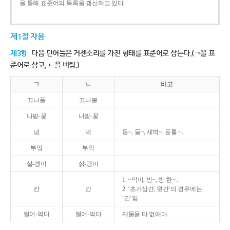
을 통해 표준어의 목록을 갱신하고 있다.
제1절 자음
제3항
다음 단어들은 거센소리를 가진 형태를 표준어로 삼는다.(ㄱ을 표
준어로 삼고, ㄴ을 버림.)
ㄱ
ㄴ
비고
끄나풀
끄나불
나팔-꽃
나발-꽃
녘
녁
동~, 들~, 새벽~, 동틀 ~.
부엌
부억
살-쾡이
삵-괭이
1. ~막이, 빈~, 방 한 ~.
칸
간
2. ‘초가삼간, 윗간’의 경우에는
‘간’임.
털어-먹다
떨어-먹다
재물을 다 없애다.