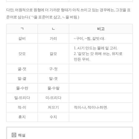
다만, 어원적으로 원형에 더 가까운 형태가 아직 쓰이고 있는 경우에는, 그것을 표
준어로 삼는다.(ㄱ을 표준어로 삼고, ㄴ을 버림.)
ㄱ
ㄴ
비고
갈비
가리
~구이, ~찜, 갈빗-대.
1. 사기 만드는 물레 밑 고리.
갓모
갈모
2. '갈모'는 갓 위에 쓰는, 유지로
만든 우비.
굴-젓
구-젓
말-곁
말-겻
물-수란
물-수랄
밀-뜨리다
미-뜨리다
적-이
저으기
적이-나, 적이나-하면.
휴지
수지
해설