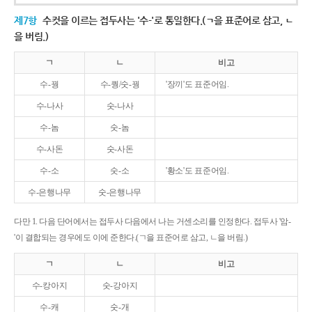
제7항
수컷을 이르는 접두사는 '수-'로 통일한다.(ㄱ을 표준어로 삼고, ㄴ
을 버림.)
ㄱ
ㄴ
비고
수-꿩
수-퀑/숫-꿩
'장끼'도 표준어임.
수-나사
숫-나사
수-놈
숫-놈
수-사돈
숫-사돈
수-소
숫-소
'황소'도 표준어임.
수-은행나무
숫-은행나무
다만 1. 다음 단어에서는 접두사 다음에서 나는 거센소리를 인정한다. 접두사 '암-
'이 결합되는 경우에도 이에 준한다.(ㄱ을 표준어로 삼고, ㄴ을 버림.)
ㄱ
ㄴ
비고
수-캉아지
숫-강아지
수-캐
숫-개