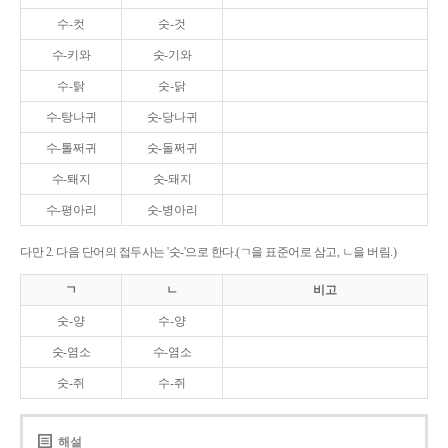
수-컷
숫-것
수-키와
숫-기와
수-탉
숫-닭
수-탕나귀
숫-당나귀
수-톨쩌귀
숫-돌쩌귀
수-퇘지
숫-돼지
수-평아리
숫-병아리
다만 2. 다음 단어의 접두사는 '숫-'으로 한다.(ㄱ을 표준어로 삼고, ㄴ을 버림.)
ㄱ
ㄴ
비고
숫-양
수-양
숫-염소
수-염소
숫-쥐
수-쥐
해설