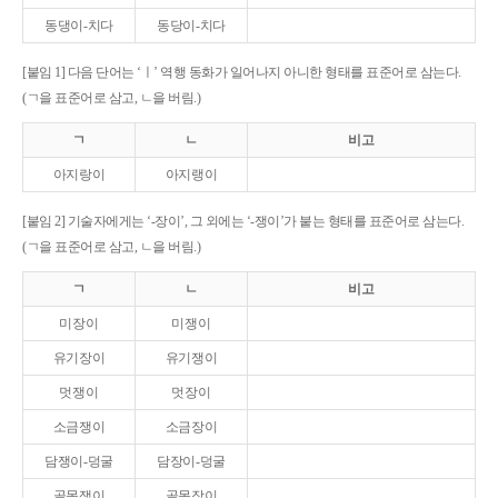
동댕이-치다
동당이-치다
[붙임 1] 다음 단어는 ‘ㅣ’ 역행 동화가 일어나지 아니한 형태를 표준어로 삼는다.
(ㄱ을 표준어로 삼고, ㄴ을 버림.)
ㄱ
ㄴ
비고
아지랑이
아지랭이
[붙임 2] 기술자에게는 ‘-장이’, 그 외에는 ‘-쟁이’가 붙는 형태를 표준어로 삼는다.
(ㄱ을 표준어로 삼고, ㄴ을 버림.)
ㄱ
ㄴ
비고
미장이
미쟁이
유기장이
유기쟁이
멋쟁이
멋장이
소금쟁이
소금장이
담쟁이-덩굴
담장이-덩굴
골목쟁이
골목장이