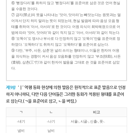
⑥ ‘뻗장다리’를 취하지 않고 ‘뻗정다리’를 표준어로 삼은 것은 언어 현실
을 수용한 것이다.
⑦ 금지(禁止)의 뜻을 나타내는 ‘앗아, 앗아라’는 빼앗는다는 원뜻과는 멀
어져서 단지 하지 말라는 뜻이 되었는데, 현실 발음에 따라 음성 모음 형
태를 취하여 ‘아서, 아서라’로 한 것이다. 어원 의식이 희박해졌으므로 어
법에 따라 ‘앗어, 앗어라’와 같이 적지 않고 ‘아서, 아서라’와 같이 적는다.
⑧ ‘오똑이’도 명사나 부사로 다 인정하지 않고 ‘오뚝이’만을 표준어로 정
하였다. ‘오똑하다’도 취하지 않고 ‘오뚝하다’를 표준어로 삼는다.
⑨ 다만, ‘부주, 사둔, 삼춘’은 널리 쓰이는 형태이나, 이들은 한자어 어원
을 의식하는 경향이 커서 음성 모음화를 인정하지 않고 ‘부조(扶助), 사돈
(査頓), 삼촌(三寸)’과 같이 한자어 발음을 그대로 쓴 것을 표준어로 삼았
다.
제9항
‘ㅣ’ 역행 동화 현상에 의한 발음은 원칙적으로 표준 발음으로 인정
하지 아니하되, 다만 다음 단어들은 그러한 동화가 적용된 형태를 표준어
로 삼는다.(ㄱ을 표준어로 삼고, ㄴ을 버림.)
ㄱ
ㄴ
비고
-내기
-나기
서울-, 시골-, 신출-, 풋-.
냄비
남비