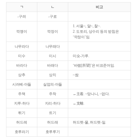
ㄱ
ㄴ
비고
-구려
-구료
1. 서울~, 알~, 찰~.
깍쟁이
깍정이
2. 도토리, 상수리 등의 받침은
‘깍정이’임.
나무라다
나무래다
미수
미시
미숫-가루.
바라다
바래다
‘바램[所望]’은 비표준어임.
상추
상치
~쌈.
시러베-아들
실업의-아들
주책
주착
←主着. ~망나니, ~없다.
지루-하다
지리-하다
←支離.
튀기
트기
허드레
허드래
허드렛-물, 허드렛-일.
호루라기
호루루기