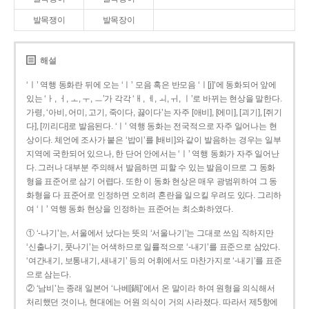
발목쟁이
발목장이
해설
‘ㅣ’ 역행 동화란 뒤에 오는 ‘ㅣ’ 모음 혹은 반모음 ‘ㅣ[j]’에 동화되어 앞에
있는 ‘ㅏ, ㅓ, ㅗ, ㅜ, ㅡ’가 각각 ‘ㅐ, ㅔ, ㅚ, ㅟ, ㅣ’로 바뀌는 현상을 말한다.
가령, ‘아비, 어미, 고기, 죽이다, 끓이다’는 자주 [애비], [에미], [괴기], [쥐기
다], [끼리다]로 발음된다. ‘ㅣ’ 역행 동화는 전국적으로 자주 일어나는 현
상이다. 체언에 조사가 붙은 ‘밥이’를 [배비]와 같이 발음하는 경우는 일부
지역에 국한되어 있으나, 한 단어 안에서는 ‘ㅣ’ 역행 동화가 자주 일어난
다. 그러나 대부분 주의해서 발음하면 피할 수 있는 발음이므로 그 동화
형을 표준어로 삼기 어렵다. 또한 이 동화 현상은 매우 광범위하여 그 동
화형을 다 표준어로 인정하면 오히려 혼란을 일으킬 우려도 있다. 그리하
여 ‘ㅣ’ 역행 동화 현상을 인정하는 표준어는 최소화하였다.
① ‘-나기’는, 서울에서 났다는 뜻의 ‘서울나기’는 그대로 쓰임 직하지만
‘신출나기, 풋나기’는 어색하므로 일률적으로 ‘-내기’를 표준으로 삼았다.
‘여간내기, 보통내기, 새내기’ 등의 어휘에서도 마찬가지로 ‘-내기’를 표준
으로 삼는다.
② ‘남비’는 종래 일본어 ‘나베[鍋]’에서 온 말이라 하여 원형을 의식해서
처리했던 것이나, 현대에는 어원 의식이 거의 사라졌다. 따라서 제5항에