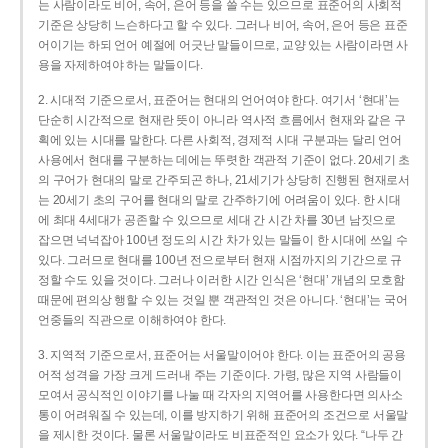
는 사람이라도 비어, 속어, 은어 등을 쓸 수는 있으므로 표준어의 사회적
기준은 상당히 느슨하다고 할 수 있다. 그러나 비어, 속어, 은어 등은 표준
어이기는 하되 언어 예절에 어긋난 말들이므로, 교양 있는 사람이라면 사
용을 자제하여야 하는 말들이다.
2. 시대적 기준으로서, 표준어는 현대의 언어여야 한다. 여기서 ‘현대’는
단순히 시간적으로 현재란 뜻이 아니라 역사적 흐름에서 현재와 같은 구
획에 있는 시대를 말한다. 다른 사회적, 경제적 시대 구분과는 달리 언어
사용에서 현대를 구분하는 데에는 뚜렷한 객관적 기준이 없다. 20세기 초
의 구어가 현대의 말로 간주되곤 하나, 21세기가 상당히 진행된 현재로서
는 20세기 초의 구어를 현대의 말로 간주하기에 어려움이 있다. 한 시대
에 최대 4세대가 공존할 수 있으므로 세대 간 시간 차를 30년 남짓으로
잡으면 넉넉잡아 100년 정도의 시간 차가 있는 말들이 한 시대에 쓰일 수
있다. 그러므로 현대를 100년 전으로부터 현재 시점까지의 기간으로 규
정할 수도 있을 것이다. 그러나 이러한 시간 인식은 ‘현대’ 개념의 모호함
때문에 편의상 행할 수 있는 것일 뿐 객관적인 것은 아니다. ‘현대’는 국어
언중들의 직관으로 이해하여야 한다.
3. 지역적 기준으로서, 표준어는 서울말이어야 한다. 이는 표준어의 공용
어적 성격을 가장 크게 드러내 주는 기준이다. 가령, 많은 지역 사람들이
모여서 공식적인 이야기를 나눌 때 각자의 지역어를 사용한다면 의사소
통이 어려워질 수 있는데, 이를 방지하기 위해 표준어의 조건으로 서울말
을 제시한 것이다. 물론 서울말이라도 비표준적인 요소가 있다. “나두 간