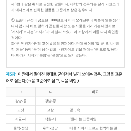
제3항과 같은 취지로 규정한 말들이나, 제3항의 경우와는 달리 거센소리
가 예사소리로 변화한 말들을 표준어로 삼은 경우이다.
① 표준어 규정이 공표된 1988년보다 이미 오래전부터 이름이 얼른 생각
나지 않거나 바로 말하기 곤란한 사람 또는 사물을 가리키는 대명사로
‘거시키’보다는 ‘거시기’가 더 널리 쓰였고 이 조항에서 이를 다시 확인한
것이다.
② ‘푼’은 한자 ‘分’의 고어 발음의 잔재이다. 현대 국어의 ‘할, 푼, 리’나 ‘땡
전 한 푼’ 등에 ‘푼’이 남아 있으나 한자어로 읽을 때에는 ‘분’으로 발음한
다. 따라서 시계의 ‘분침’은 ‘푼침’으로 쓰지 않는다.
제5항
어원에서 멀어진 형태로 굳어져서 널리 쓰이는 것은, 그것을 표준
어로 삼는다.(ㄱ을 표준어로 삼고, ㄴ을 버림.)
ㄱ
ㄴ
비고
강낭-콩
강남-콩
고삿
고샅
겉~, 속~.
사글-세
삭월-세
‘월세’는 표준어임.
울력-성당
위력-성당
떼를 지어서 으르고 협박하는 일.