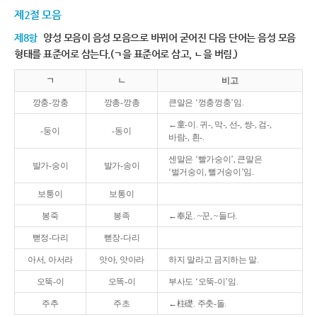
제2절 모음
제8항
양성 모음이 음성 모음으로 바뀌어 굳어진 다음 단어는 음성 모음
형태를 표준어로 삼는다.(ㄱ을 표준어로 삼고, ㄴ을 버림.)
ㄱ
ㄴ
비고
깡충-깡충
깡총-깡총
큰말은 ‘껑충껑충’임.
←童-이. 귀-, 막-, 선-, 쌍-, 검-,
-둥이
-동이
바람-, 흰-.
센말은 ‘빨가숭이’, 큰말은
발가-숭이
발가-송이
‘벌거숭이, 뻘거숭이’임.
보퉁이
보통이
봉죽
봉족
←奉足. ~꾼, ~들다.
뻗정-다리
뻗장-다리
아서, 아서라
앗아, 앗아라
하지 말라고 금지하는 말.
오뚝-이
오똑-이
부사도 ‘오뚝-이’임.
주추
주초
←柱礎. 주춧-돌.