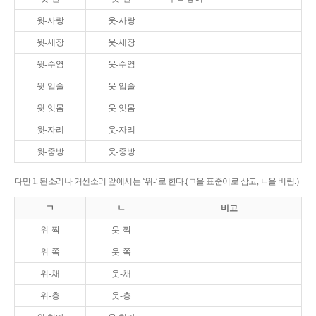
윗-사랑
웃-사랑
윗-세장
웃-세장
윗-수염
웃-수염
윗-입술
웃-입술
윗-잇몸
웃-잇몸
윗-자리
웃-자리
윗-중방
웃-중방
다만 1. 된소리나 거센소리 앞에서는 ‘위-’로 한다.(ㄱ을 표준어로 삼고, ㄴ을 버림.)
ㄱ
ㄴ
비고
위-짝
웃-짝
위-쪽
웃-쪽
위-채
웃-채
위-층
웃-층