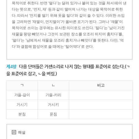
목적어로 취한다. 반면 ‘떨다’는 달려 있거나 붙어 있는 것을 쳐서 떼어 낸
다는 뜻으로, ‘먼지, 재’ 등과 같이 떨어져 나가는 대상을 목적어로 취한
다. 따라서 ‘먼지를 떨기 위해 옷을 털다’와 같이 쓸 수 있다. 이러한 쓰임
을 고려하면 ‘재떨이, 먼지떨이’가 올바른 표기가 된다. 그러나 ‘재물’이
목적어로 쓰이는 경우에는 유사한 의미로도 쓰인다. ‘털다’는 ‘남이 가진
재물을 몽땅 빼앗거나 그것이 보관된 장소를 모조리 뒤지어 훔치다’를,
‘떨다’는 ‘남에게서 재물을 모조리 훔치거나 빼앗다’를 뜻한다. 다만, ‘먹
다’와 결합해 합성어로 쓸 때에는 ‘털어먹다’로 쓴다.
제4항
다음 단어들은 거센소리로 나지 않는 형태를 표준어로 삼는다.(ㄱ
을 표준어로 삼고, ㄴ을 버림.)
ㄱ
ㄴ
비고
가을-갈이
가을-카리
거시기
거시키
분침
푼침
해설