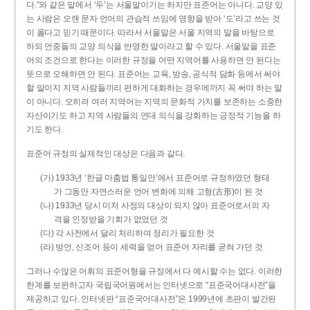
다.”와 같은 말에서 ‘두’는 서울말이기는 하지만 표준어는 아니다. 교양 있
는 사람은 오랜 문자 언어의 관습적 쓰임에 영향을 받아 ‘도’라고 쓰는 것
이 옳다고 믿기 때문이다. 따라서 서울말은 서울 지역의 말을 바탕으로
하되 언중들의 교양 의식을 반영한 말이라고 할 수 있다. 서울말을 표준
어의 조건으로 한다는 이러한 규정을 어떤 지역어를 사용하면 안 된다는
뜻으로 오해하면 안 된다. 표준어는 교육, 방송, 공식적 담화 등에서 써야
할 말이지 지역 사람들끼리 편하게 대화하는 경우에까지 꼭 써야 하는 말
이 아니다. 오히려 여러 지역어는 지역의 문화적 가치를 보존하는 소중한
자산이기도 하고 지역 사람들의 연대 의식을 강화하는 긍정적 기능을 하
기도 한다.
표준어 규정의 실제적인 대상은 다음과 같다.
(가) 1933년 ‘한글 마춤법 통일안’에서 표준어로 규정하였던 형태
가 그동안 자연스러운 언어 변화에 의해 고형(古形)이 된 것
(나) 1933년 당시 미처 사정의 대상이 되지 않아 표준어로서의 자
격을 인정받을 기회가 없었던 것
(다) 각 사전에서 달리 처리하여 정리가 필요한 것
(라) 방언, 신조어 등이 세력을 얻어 표준어 자리를 굳혀 가던 것
그러나 수많은 어휘의 표준어형을 규정에서 다 예시할 수는 없다. 이러한
한계를 보완하고자 국립국어원에서는 인터넷으로 “표준국어대사전”을
제공하고 있다. 인터넷판 “표준국어대사전”은 1999년에 초판이 발간된