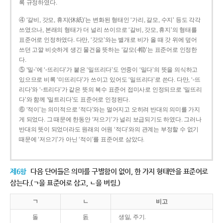
록 규정하였다.
④ ‘갈비, 갓모, 휴지(休紙)’는 변화된 형태인 ‘가리, 갈모, 수지’ 등도 각각
쓰였으나, 본래의 형태가 더 널리 쓰이므로 ‘갈비, 갓모, 휴지’의 형태를
표준어로 인정하였다. 다만, ‘갓모’와는 별개로 비가 올 때 갓 위에 덮어
쓰던 고깔 비슷하게 생긴 물건을 뜻하는 ‘갈모(-帽)’는 표준어로 인정한
다.
⑤ ‘밀-’에 ‘-뜨리다’가 붙은 ‘밀뜨리다’도 언중이 ‘밀다’의 뜻을 의식하고
있으므로 비록 ‘미뜨리다’가 쓰이고 있어도 ‘밀뜨리다’로 쓴다. 다만, ‘-뜨
리다’와 ‘-트리다’가 같은 뜻의 복수 표준어 접미사로 인정되므로 ‘밀뜨리
다’와 함께 ‘밀트리다’도 표준어로 인정된다.
⑥ ‘적이’는 의미적으로 ‘적다’와는 멀어지고 오히려 반대의 의미를 가지
게 되었다. 그 때문에 한동안 ‘저으기’가 널리 보급되기도 하였다. 그러나
반대의 뜻이 되었더라도 원래의 어원 ‘적다’와의 관계는 부정할 수 없기
때문에 ‘저으기’가 아닌 ‘적이’를 표준어로 삼았다.
제6항
다음 단어들은 의미를 구별함이 없이, 한 가지 형태만을 표준어로
삼는다.(ㄱ을 표준어로 삼고, ㄴ을 버림.)
ㄱ
ㄴ
비고
돌
돐
생일, 주기.