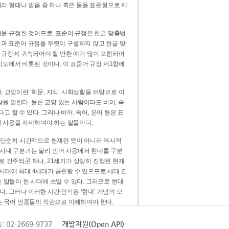
러 형태나 발음 중 하나 혹은 둘을 표준형으로 제
을 규정한 것이므로, 표준어 규정은 한글 맞춤법
법과 표준어 규정을 뚜렷이 구별하지 않고 한글 맞
 규정에 귀속되어야 할 만한 예가 많이 포함되어
의도에서 비롯된 것이다. 이 표준어 규정 제1항에
. 교양이란 ‘학문, 지식, 사회생활을 바탕으로 이
을 말한다. 물론 교양 있는 사람이라도 비어, 속
 할 수 있다. 그러나 비어, 속어, 은어 등은 표
 사용을 자제하여야 하는 말들이다.
’는 단순히 시간적으로 현재란 뜻이 아니라 역사적
 시대 구분과는 달리 언어 사용에서 현대를 구분
로 간주되곤 하나, 21세기가 상당히 진행된 현재
 시대에 최대 4세대가 공존할 수 있으므로 세대 간
는 말들이 한 시대에 쓰일 수 있다. 그러므로 현대
. 그러나 이러한 시간 인식은 ‘현대’ 개념의 모
’는 국어 언중들의 직관으로 이해하여야 한다.
용어적 성격을 가장 크게 드러내 주는 기준이다.
: 02-2669-9737
개발지원(Open API)