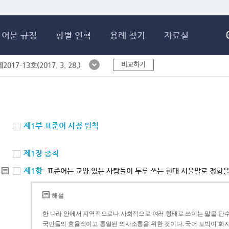
메인콘텐츠 바로가기
어문 규정
항별 연혁
용례 찾기
자료실
비교하기
017-13호(2017. 3. 28.)
제1부 표준어 사정 원칙
제1장 총칙
제1항
표준어는 교양 있는 사람들이 두루 쓰는 현대 서울말로 정함을
해설
한 나라 안에서 지역적으로나 사회적으로 여러 형태로 쓰이는 말을 단수
국민들의 효율적이고 통일된 의사소통을 위한 것이다. 국어 토박이 화자