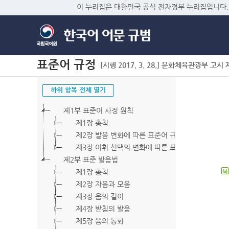
이 누리집은 대한민국 공식 전자정부 누리집입니다.
표준어 규정
[시행 2017. 3. 28.] 문화체육관광부 고시 제2
하위 항목 전체 열기
제1부 표준어 사정 원칙
제1장 총칙
제2장 발음 변화에 따른 표준어 규정
제3장 어휘 선택의 변화에 따른 표준어 규정
제2부 표준 발음법
제1장 총칙
북
제2장 자음과 모음
제3장 음의 길이
제4장 받침의 발음
제5장 음의 동화