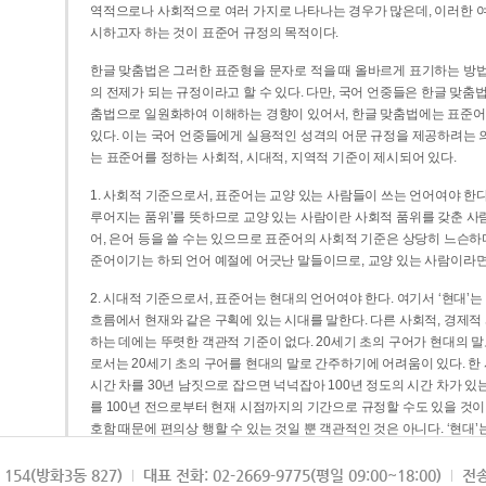
역적으로나 사회적으로 여러 가지로 나타나는 경우가 많은데, 이러한 여
시하고자 하는 것이 표준어 규정의 목적이다.
한글 맞춤법은 그러한 표준형을 문자로 적을 때 올바르게 표기하는 방법
의 전제가 되는 규정이라고 할 수 있다. 다만, 국어 언중들은 한글 맞춤
춤법으로 일원화하여 이해하는 경향이 있어서, 한글 맞춤법에는 표준어
있다. 이는 국어 언중들에게 실용적인 성격의 어문 규정을 제공하려는 
는 표준어를 정하는 사회적, 시대적, 지역적 기준이 제시되어 있다.
1. 사회적 기준으로서, 표준어는 교양 있는 사람들이 쓰는 언어여야 한다
루어지는 품위’를 뜻하므로 교양 있는 사람이란 사회적 품위를 갖춘 사람
어, 은어 등을 쓸 수는 있으므로 표준어의 사회적 기준은 상당히 느슨하다고
준어이기는 하되 언어 예절에 어긋난 말들이므로, 교양 있는 사람이라면
2. 시대적 기준으로서, 표준어는 현대의 언어여야 한다. 여기서 ‘현대
흐름에서 현재와 같은 구획에 있는 시대를 말한다. 다른 사회적, 경제적
하는 데에는 뚜렷한 객관적 기준이 없다. 20세기 초의 구어가 현대의 말
로서는 20세기 초의 구어를 현대의 말로 간주하기에 어려움이 있다. 한
시간 차를 30년 남짓으로 잡으면 넉넉잡아 100년 정도의 시간 차가 있
를 100년 전으로부터 현재 시점까지의 기간으로 규정할 수도 있을 것이다
호함 때문에 편의상 행할 수 있는 것일 뿐 객관적인 것은 아니다. ‘현대
3. 지역적 기준으로서, 표준어는 서울말이어야 한다. 이는 표준어의 공
154(방화3동 827)
대표 전화: 02-2669-9775(평일 09:00~18:00)
전송