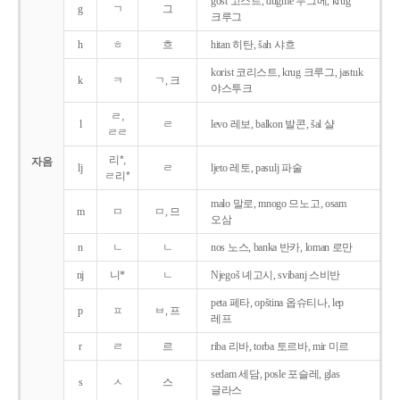
gost 고스트, dugme 두그메, krug
g
ㄱ
그
크루그
h
ㅎ
흐
hitan 히탄, šah 샤흐
korist 코리스트, krug 크루그, jastuk
k
ㅋ
ㄱ, 크
야스투크
ㄹ,
l
ㄹ
levo 레보, balkon 발콘, šal 샬
ㄹㄹ
리*,
자음
lj
ㄹ
ljeto 레토, pasulj 파술
ㄹ리*
malo 말로, mnogo 므노고, osam
m
ㅁ
ㅁ, 므
오삼
n
ㄴ
ㄴ
nos 노스, banka 반카, loman 로만
nj
니*
ㄴ
Njegoš 녜고시, svibanj 스비반
peta 페타, opština 옵슈티나, lep
p
ㅍ
ㅂ, 프
레프
r
ㄹ
르
riba 리바, torba 토르바, mir 미르
sedam 세담, posle 포슬레, glas
s
ㅅ
스
글라스