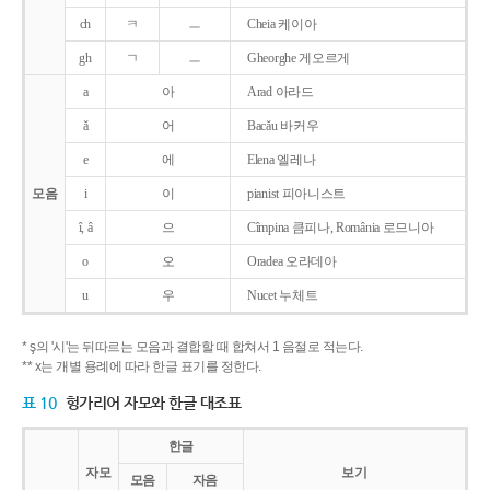
ch
ㅋ
ㅡ
Cheia 케이아
gh
ㄱ
ㅡ
Gheorghe 게오르게
a
아
Arad 아라드
ǎ
어
Bacǎu 바커우
e
에
Elena 엘레나
모음
i
이
pianist 피아니스트
î, â
으
Cîmpina 큼피나, România 로므니아
o
오
Oradea 오라데아
u
우
Nucet 누체트
* ş의 '시'는 뒤따르는 모음과 결합할 때 합쳐서 1 음절로 적는다.
** x는 개별 용례에 따라 한글 표기를 정한다.
표 10
헝가리어 자모와 한글 대조표
한글
자모
보기
모음
자음