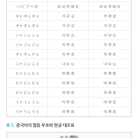
パ ピ プ ペ ポ
파 피 푸 페 포
파 피 푸 페 포
キャ キュ キョ
갸 규 교
캬 큐 쿄
ギャ ギュ ギョ
갸 규 교
갸 규 교
シャ シュ ショ
샤 슈 쇼
샤 슈 쇼
ジャ ジュ ジョ
자 주 조
자 주 조
チャ チュ チョ
자 주 조
차 추 초
ニャ ニュ ニョ
냐 뉴 뇨
냐 뉴 뇨
ヒャ ヒュ ヒョ
햐 휴 효
햐 휴 효
ビャ ビュ ビョ
뱌 뷰 뵤
뱌 뷰 뵤
ピャ ピュ ピョ
퍄 퓨 표
퍄 퓨 표
ミャ ミュ ミョ
먀 뮤 묘
먀 뮤 묘
リャ リュ リョ
랴 류 료
랴 류 료
표 5
중국어의 발음 부호와 한글 대조표
성 모 (聲母)