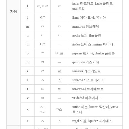
lacrar 라크라르, Lulio 룰리오,
l
ㄹ, ㄹㄹ
ㄹ
ocal 오칼
자음
ll
이*
―
llama 야마, lluvia 유비아
m
ㅁ
ㅁ
membrete 멤브레테
n
ㄴ
ㄴ
noche 노체, flan 플란
ñ
니*
―
ñoñez 뇨녜스, mañana 마냐나
p
ㅍ
ㅂ, 프
pepsina 펩시나, plantón 플란톤
q
ㅋ
―
quisquilla 키스키야
r
ㄹ
르
rascador 라스카도르
s
ㅅ
스
sastreria 사스트레리아
t
ㅌ
트
tetraetro 테트라에트로
v
ㅂ
―
viudedad 비우데다드
ㅅ,
xenón 세논, laxante 락산테, yuxta
x
ㄱ스
ㄱㅅ
육스타
z
ㅅ
스
zagal 사갈, liquidez 리키데스