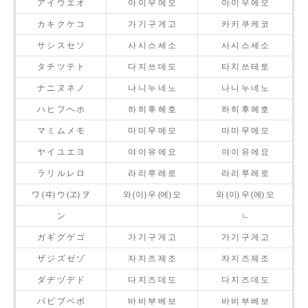
ア イ ウ エ オ
아 이 우 에 오
아 이 우 에 오
カ キ ク ケ コ
가 기 구 게 고
카 키 쿠 케 코
サ シ ス セ ソ
사 시 스 세 소
사 시 스 세 소
タ チ ツ テ ト
다 지 쓰 데 도
타 치 쓰 테 토
ナ ニ ヌ ネ ノ
나 니 누 네 노
나 니 누 네 노
ハ ヒ フ ヘ ホ
하 히 후 헤 호
하 히 후 헤 호
マ ミ ム メ モ
마 미 무 메 모
마 미 무 메 모
ヤ イ ユ エ ヨ
야 이 유 에 요
야 이 유 에 요
ラ リ ル レ ロ
라 리 루 레 로
라 리 루 레 로
ワ (ヰ) ウ (ヱ) ヲ
와 (이) 우 (에) 오
와 (이) 우 (에) 오
ン
ㄴ
ガ ギ グ ゲ ゴ
가 기 구 게 고
가 기 구 게 고
ザ ジ ズ ゼ ゾ
자 지 즈 제 조
자 지 즈 제 조
ダ ヂ ヅ デ ド
다 지 즈 데 도
다 지 즈 데 도
バ ビ ブ ベ ボ
바 비 부 베 보
바 비 부 베 보