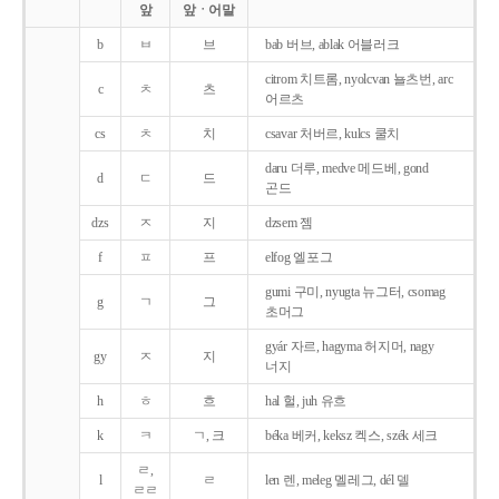
앞
앞ㆍ어말
b
ㅂ
브
bab 버브, ablak 어블러크
citrom 치트롬, nyolcvan 뇰츠번, arc
c
ㅊ
츠
어르츠
cs
ㅊ
치
csavar 처버르, kulcs 쿨치
daru 더루, medve 메드베, gond
d
ㄷ
드
곤드
dzs
ㅈ
지
dzsem 젬
f
ㅍ
프
elfog 엘포그
gumi 구미, nyugta 뉴그터, csomag
g
ㄱ
그
초머그
gyár 자르, hagyma 허지머, nagy
gy
ㅈ
지
너지
h
ㅎ
흐
hal 헐, juh 유흐
k
ㅋ
ㄱ, 크
béka 베커, keksz 켁스, szék 세크
ㄹ,
l
ㄹ
len 렌, meleg 멜레그, dél 델
ㄹㄹ