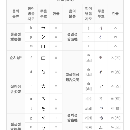
한어
한어
음의
주음
음의
주음
병음
한글
병음
한글
분류
부호
분류
부호
자모
자모
b
ㅂ
j
ㅈ
중순성
설면성
p
ㅍ
q
ㅊ
重脣聲
舌面聲
m
ㅁ
x
ㅅ
zh
순치성*
f
ㅍ
ㅈ [즈]
[zhi]
ch
d
ㄷ
ㅊ [츠]
교설첨성
[chi]
翹舌尖聲
sh
t
ㅌ
ㅅ [스]
설첨성
[shi]
舌尖聲
ㄖ
n
ㄴ
r [ri]
ㄹ [르]
l
ㄹ
z [zi]
ㅉ [쯔]
설치성
g
ㄱ
c [ci]
ㅊ [츠]
舌齒聲
설근성
k
ㅋ
s [si]
ㅆ [쓰]
舌根聲