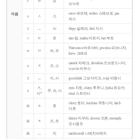
r
ㄹ
르
슈누르
serce 세르체, srebro 스레브로, pas
자음
s
ㅅ
스
파스
ś
ㅡ
시
ślepy 실레피, dziś 지시
t
ㅌ
트
tam 탐, matka 마트카, but 부트
Warszawa 바르샤바, piwnica 피브니차,
w
ㅂ
브, 프
krew 크레프
zamek 자메크, zbrodnia 즈브로드니아,
z
ㅈ
즈, 스
wywóz 비부스
ź
ㅡ
지, 시
gwoździk 그보지지크, więź 비엥시
ㅈ,
żyto 지토, różny 루주니, łyżka 위슈카,
ż
주, 슈, 시
시*
straż 스트라시
chory 호리, kuchnia 쿠흐니아, dach
ch
ㅎ
흐
다흐
dziura 지우라, dzwon 즈본, mosiądz
dz
ㅈ
즈, 츠
모시옹츠
dź
ㅡ
치
niedźwiedź 니에치비에치