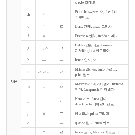
credo 크레도
Pinocchio 피노키오, cherubino
ch
ㅋ
―
케루비노
d
ㄷ
드
Dante 단테, drizza 드리차
f
ㅍ
프
Firenze 피렌체, freddo 프레도
Galileo 갈릴레오, Genova
g
ㄱ, ㅈ
그
제노바, gloria 글로리아
h
―
―
hanno 안노, oh 오
Milano 밀라노, largo 라르고,
l
ㄹ, ㄹㄹ
ㄹ
palco 팔코
자음
Macchiavelli 마키아벨리, mamma
m
ㅁ
ㅁ
맘마, Campanella 캄파넬라
Nero 네로, Anna 안나,
n
ㄴ
ㄴ
divertimento 디베르티멘토
p
ㅍ
프
Pisa 피사, prima 프리마
q
ㅋ
―
quando 콴도, queto 퀘토
r
ㄹ
르
Roma 로마, Marconi 마르코니