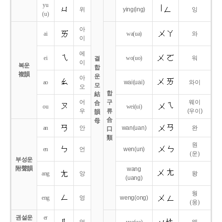
yu
위
ying
(ing)
잉
(u)
아
ai
wa
(ua)
와
이
에
ei
wo
(uo)
워
결
이
복운
합
複韻
운
아
ao
wai
(uai)
와이
모
오
합
結
어
구
웨이
合
ou
wei
(ui)
우
류
(우이)
韻
合
母
an
안
wan
(uan)
완
口
類
원
en
언
wen
(un)
(운)
부성운
附聲韻
wang
ang
앙
왕
(uang)
웡
eng
엉
weng
(ong)
(웅)
권설운
er