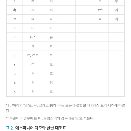
ʧ
ㅊ
치
u
우
ʤ
ㅈ
지
ə**
어
m
ㅁ
ㅁ
ɚ
어
n
ㄴ
ㄴ
ɲ
니*
뉴
ŋ
ㅇ
ㅇ
l
ㄹ, ㄹㄹ
ㄹ
r
ㄹ
르
h
ㅎ
흐
ç
ㅎ
히
x
ㅎ
흐
* [j], [w]의 '이'와 '오, 우', 그리고 [ɲ]의 '니'는 모음과 결합할 때 제3장 표기 세칙에 따른
다.
** 독일어의 경우에는 '에', 프랑스어의 경우에는 '으'로 적는다.
표 2
에스파냐어 자모와 한글 대조표