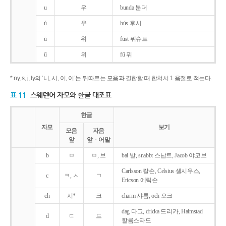
u
우
bunda 분더
ú
우
hús 후시
ü
위
füst 퓌슈트
ű
위
fű 퓌
* ny, s, j, ly의 ‘니, 시, 이, 이’는 뒤따르는 모음과 결합할 때 합쳐서 1 음절로 적는다.
표 11
스웨덴어 자모와 한글 대조표
한글
자모
보기
모음
자음
앞
앞ㆍ어말
b
ㅂ
ㅂ, 브
bal 발, snabbt 스납트, Jacob 야코브
Carlsson 칼손, Celsius 셀시우스,
c
ㅋ, ㅅ
ㄱ
Ericson 에릭손
ch
시*
크
charm 샤름, och 오크
dag 다그, dricka 드리카, Halmstad
d
ㄷ
드
할름스타드