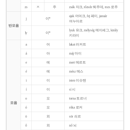
zs
ㅈ
주
zsák 자크, tőzsde 퇴주데, rozs 로주
ajak 어여크, fej 페이, január
j
이*
여누아르
반모음
lyuk 유크, mélység 메이셰그, király
ly
이*
키라이
a
어
lakat 러커트
á
아
máj 마이
e
에
mert 메르트
é
에
mész 메스
i
이
isten 이슈텐
í
이
sí 시
o
오
torna 토르너
모음
ó
오
róka 로커
ö
외
sör 쇠르
ő
외
nő 뇌