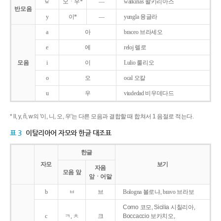
w
오ㆍ우*
―
walkirias 왈키리아스
반모음
y
이*
―
yungla 융글라
a
아
braceo 브라세오
e
에
reloj 렐로
모음
i
이
Lulio 룰리오
o
오
ocal 오칼
u
우
viudedad 비우데다드
* ll, y, ñ, w의 '이, 니, 오, 우'는 다른 모음과 결합할 때 합쳐서 1 음절로 적는다.
표 3
이탈리아어 자모와 한글 대조표
한글
자모
보기
자음
모음 앞
앞ㆍ어말
b
ㅂ
브
Bologna 볼로냐, bravo 브라보
Como 코모, Sicilia 시칠리아,
c
ㅋ, ㅊ
크
Boccaccio 보카치오,