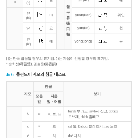
얼
yue
(ue)
웨
*
(r)
촬
ya
구
야
yuan
(uan)
위안
(ia)
류
撮
yo
요
yun
(un)
윈
口
類
ye
예
yong
(iong)
융
(ie)
[ ]는 단독 발음될 경우의 표기임. ( )는 자음이 선행할 경우의 표기임.
* 순치성(脣齒聲), 권설운(捲舌韻).
표 6
폴란드어 자모와 한글 대조표
한글
자모
보기
모음
자음
앞
앞ㆍ어말
burak 부라크, szybko 십코, dobrze
b
ㅂ
ㅂ, 브, 프
도브제, chleb 흘레프
c
ㅊ
츠
cel 첼, Balicki 발리츠키, noc 노츠
ć
ㅡ
치
dać 다치