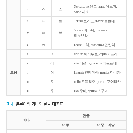
Sorrento 소렌토, asma 아스마,
s
ㅅ
스
sasso 사소
t
ㅌ
트
Torino 토리노, tranne 트란네
Vivace 비바체, manovra
v
ㅂ
브
마노브라
z
ㅊ
―
nozze 노체, mancanza 만칸차
a
아
abituro 아비투로, capra 카프라
e
에
erta 에르타, padrone 파드로네
모음
i
이
infamia 인파미아, manica 마니카
o
오
oblio 오블리오, poetica 포에티카
u
우
uva 우바, spuma 스푸마
표 4
일본어의 가나와 한글 대조표
한글
가나
어두
어중ㆍ어말