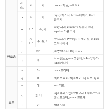
dż,
ㅈ
치
drzewo 제보, łodż 워치
drz
czysty 치스티, beczka 베치카, klucz
cz
ㅊ
치
클루치
szary 샤리, musztarda 무슈타르다,
sz
시*
슈, 시
kapelusz 카펠루시
ㅈ,
rzeka 제카, Przemyśl 프셰미실, kołnierz
rz
주, 슈, 시
시*
코우니에시
j
이*
jasny 야스니, kraj 크라이
반모음
łono 워노, głowa 그워바, bułka 부우카,
ł
우
kanał 카나우
a
아
trawa 트라바
ą̨
옹
trąba 트롱바, mąka 몽카, kąt 콩트, tą 통
e
에
zero 제로
kępa 켕파, węgorz 벵고시, Częstochowa
ę
엥, 에
쳉스토호바, proszę 프로셰
모음
i
이
zima 지마