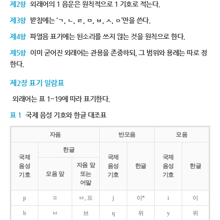
제2항
외래어의 1 음운은 원칙적으로 1 기호로 적는다.
제3항
받침에는 ‘ㄱ, ㄴ, ㄹ, ㅁ, ㅂ, ㅅ, ㅇ’만을 쓴다.
제4항
파열음 표기에는 된소리를 쓰지 않는 것을 원칙으로 한다.
제5항
이미 굳어진 외래어는 관용을 존중하되, 그 범위와 용례는 따로 정
한다.
제2장 표기 일람표
외래어는 표 1~19에 따라 표기한다.
표 1
국제 음성 기호와 한글 대조표
자음
반모음
모음
한글
국제
국제
국제
자음 앞
음성
음성
한글
음성
한글
모음 앞
또는
기호
기호
기호
어말
p
ㅍ
ㅂ, 프
j
이*
i
이
b
ㅂ
브
ɥ
위
y
위