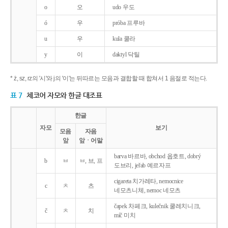
o
오
udo 우도
ó
우
próba 프루바
u
우
kula 쿨라
y
이
daktyl 닥틸
* ż, sz, rz의 '시'와 j의 '이'는 뒤따르는 모음과 결합할 때 합쳐서 1 음절로 적는다.
표 7
체코어 자모와 한글 대조표
한글
자모
보기
모음
자음
앞
앞ㆍ어말
barva 바르바, obchod 옵호트, dobrý
b
ㅂ
ㅂ, 브, 프
도브리, jeřab 예르자프
cigareta 치가레타, nemocnice
c
ㅊ
츠
네모츠니체, nemoc 네모츠
čapek 차페크, kulečnik 쿨레치니크,
č
ㅊ
치
míč 미치