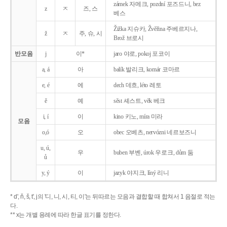
zámek 자메크, pozdní 포즈드니, bez
z
ㅈ
즈, 스
베스
Žižka 지슈카, Žvěřina 주베르지나,
ž
ㅈ
주, 슈, 시
Brož 브로시
반모음
j
이*
jaro 야로, pokoj 포코이
a, á
아
balík 발리크, komár 코마르
e, é
에
dech 데흐, léto 레토
ě
예
sěst 셰스트, věk 베크
i, í
이
kino 키노, míra 미라
모음
o,ó
오
obec 오베츠, nervózni 네르보즈니
u, ú,
우
buben 부벤, úrok 우로크, dům 둠
ů
y, ý
이
jazyk
야지크, líný 리니
* d', ň, š, t', j의 '디, 니, 시, 티, 이'는 뒤따르는 모음과 결합할 때 합쳐서 1 음절로 적는
다.
** x는 개별 용례에 따라 한글 표기를 정한다.