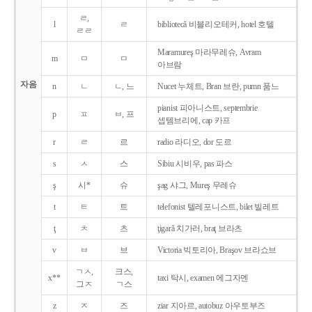
ㄹ,
l
ㄹ
bibliotecǎ 비블리오테커, hotel 호텔
ㄹㄹ
Maramureş 마라무레슈, Avram
m
ㅁ
ㅁ
아브람
자음
n
ㄴ
ㄴ, 느
Nucet 누체트, Bran 브란, pumn 품느
pianist 피아니스트, septembrie
p
ㅍ
ㅂ, 프
셉템브리에, cap 카프
r
ㄹ
르
radio 라디오, dor 도르
s
ㅅ
스
Sibiu 시비우, pas 파스
ş
시*
슈
şag 샤그, Mureş 무레슈
t
ㅌ
트
telefonist 텔레포니스트, bilet 빌레트
ţ
ㅊ
츠
ţigarǎ 치가러, braţ 브라츠
v
ㅂ
브
Victoria 빅토리아, Braşov 브라쇼브
ㄱㅅ,
크스,
x**
taxi 탁시, examen 에그자멘
그ㅈ
ㄱ스
z
ㅈ
즈
ziar 지아르, autobuz 아우토부즈