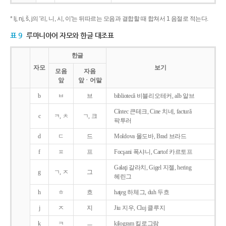
* lj, nj, š, j의 '리, 니, 시, 이'는 뒤따르는 모음과 결합할 때 합쳐서 1 음절로 적는다.
표 9
루마니아어 자모와 한글 대조표
한글
자모
보기
모음
자음
앞
앞ㆍ어말
b
ㅂ
브
bibliotecǎ 비블리오테커, alb 알브
Cîntec 큰테크, Cine 치네, facturǎ
c
ㅋ, ㅊ
ㄱ, 크
팍투러
d
ㄷ
드
Moldova 몰도바, Brad 브라드
f
ㅍ
프
Focşani 폭샤니, Cartof 카르토프
Galaţi 갈라치, Gigel 지젤, hering
g
ㄱ, ㅈ
그
헤린그
h
ㅎ
흐
haţeg 하체그, duh 두흐
j
ㅈ
지
Jiu 지우, Cluj 클루지
k
ㅋ
ㅡ
kilogram 킬로그람