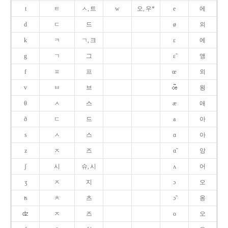
t
ㅌ
ㅅ, 트
w
오, 우*
e
에
d
ㄷ
드
ø
외
k
ㅋ
ㄱ, 크
ɛ
에
g
ㄱ
그
ɛ̃
앵
f
ㅍ
프
œ
외
v
ㅂ
브
욍
θ
ㅅ
스
æ
애
ð
ㄷ
드
a
아
s
ㅅ
스
ɑ
아
z
ㅈ
즈
ɑ̃
앙
ʃ
시
슈, 시
ʌ
어
ʒ
ㅈ
지
ɔ
오
ʦ
ㅊ
츠
ɔ̃
옹
ʣ
ㅈ
즈
o
오