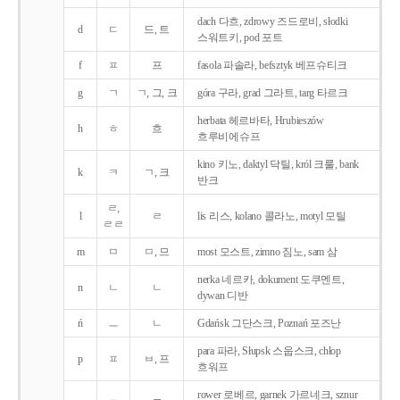
dach 다흐, zdrowy 즈드로비, słodki
d
ㄷ
드, 트
스워트키, pod 포트
f
ㅍ
프
fasola 파솔라, befsztyk 베프슈티크
g
ㄱ
ㄱ, 그, 크
góra 구라, grad 그라트, targ 타르크
herbata 헤르바타, Hrubieszów
h
ㅎ
흐
흐루비에슈프
kino 키노, daktyl 닥틸, król 크룰, bank
k
ㅋ
ㄱ, 크
반크
ㄹ,
l
ㄹ
lis 리스, kolano 콜라노, motyl 모틸
ㄹㄹ
m
ㅁ
ㅁ, 므
most 모스트, zimno 짐노, sam 삼
nerka 네르카, dokument 도쿠멘트,
n
ㄴ
ㄴ
dywan 디반
ń
ㅡ
ㄴ
Gdańsk 그단스크, Poznań 포즈난
para 파라, Słupsk 스웁스크, chłop
p
ㅍ
ㅂ, 프
흐워프
rower 로베르, garnek 가르네크, sznur