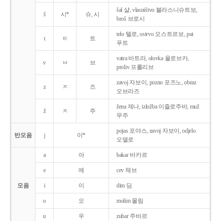
šal 샬, vlasništvo 블라스니슈트보,
š
시*
슈, 시
broš 브로시
telo 텔로, ostrvo 오스트르보, put
t
ㅌ
트
푸트
vatra 바트라, olovka 올로브카,
v
ㅂ
브
proliv 프롤리브
zavoj 자보이, pozno 포즈노, obraz
z
ㅈ
즈
오브라즈
žena 제나, izložba 이즐로주바, muž
ž
ㅈ
주
무주
pojas 포야스, zavoj 자보이, odjelo
반모음
j
이*
오델로
a
아
bakar 바카르
e
에
cev 체브
모음
i
이
dim 딤
o
오
molim 몰림
u
우
zubar 주바르