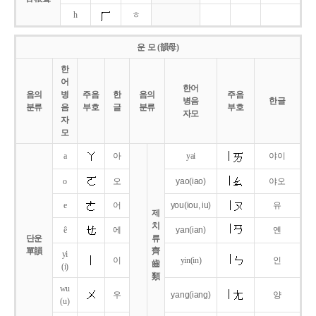
h
ㅎ
운 모 (韻母)
한
어
한어
음의
병
주음
한
음의
주음
병음
한글
분류
음
부호
글
분류
부호
자모
자
모
a
아
yai
야이
o
오
yao
(iao)
야오
e
어
you
(iou,
iu)
유
제
치
ê
에
yan
(ian)
옌
단운
류
單韻
齊
yi
이
yin(in)
인
齒
(i)
類
wu
우
yang
(iang)
양
(u)