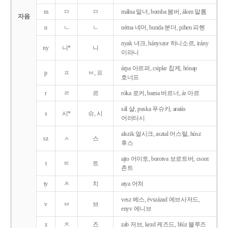
m
ㅁ
ㅁ
málna 말너, bomba 봄버, álom 알롬
자음
n
ㄴ
ㄴ
néma 네머, bunda 분더, pihen 피헨
nyak 녀크, hányszor 하니소르, irány
ny
니*
니
이라니
árpa 아르퍼, csipke 칩케, hónap
p
ㅍ
ㅂ, 프
호너프
r
ㄹ
르
róka 로커, barna 버르너, ár 아르
sál 샬, puska 푸슈카, aratás
s
시*
슈, 시
어러타시
alszik 얼시크, asztal 어스털, húsz
sz
ㅅ
스
후스
ajto 어이토, borotva 보로트버, csont
t
ㅌ
트
촌트
ty
ㅊ
치
atya 어처
vesz 베스, évszázad 에브사저드,
v
ㅂ
브
enyv 에니브
z
ㅈ
즈
zab 저브, kezd 케즈드, blúz 블루즈