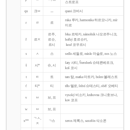
스트로프
qu
크ㅂ
ㅡ
quasi 크바시
ruka 루카, harmonika 하르모니카, mír
r
ㄹ
르
미르
르주,
řeka 르제카, námořník 나모르주니크,
ř
르ㅈ
르슈,
hořký 호르슈키,
르시
kouř 코우르시
s
ㅅ
스
sedlo 세들로, máslo 마슬로, nos 노스
šaty 샤티, Šternberk 슈테른베르크,
š
시*
슈, 시
koš 코시
t
ㅌ
트
tam 탐, matka 마트카, bolest 볼레스트
t'
티*
티
tělo 텔로, štěstí 슈테스티, obět' 오베티
vysoký 비소키, knihovna 크니호브나,
v
ㅂ
브, 프
kov 코프
w
ㅂ
브, 프
ㄱㅅ,
x**
ㄱ스
xerox 제록스, saxofón 삭소폰
ㅈ