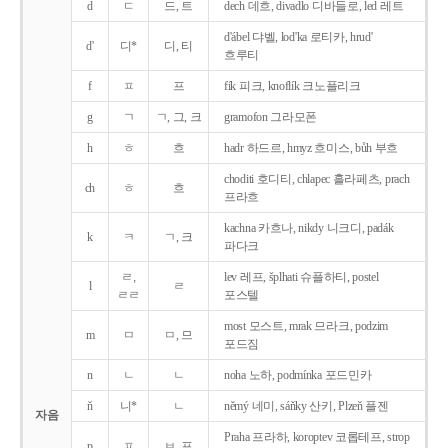
d
ㄷ
드, 트
dech 데흐, divadlo 디바들로, led 레트
d'ábel 댜벨, lod'ka 로티카, hrud'
d'
디*
디, 티
흐루티
f
ㅍ
프
fík 피크, knoflík 크노플리크
g
ㄱ
ㄱ, 그, 크
gramofon 그라모폰
h
ㅎ
흐
hadr 하드르, hmyz 흐미스, bůh 부흐
choditi 호디티, chlapec 흘라페츠, prach
ch
ㅎ
흐
프라흐
kachna 카흐나, nikdy 니크디, padák
k
ㅋ
ㄱ, 크
파다크
ㄹ,
lev 레프, šplhati 슈플하티, postel
l
ㄹ
ㄹㄹ
포스텔
most 모스트, mrak 므라크, podzim
m
ㅁ
ㅁ, 므
포드짐
n
ㄴ
ㄴ
noha 노하, podmínka 포드민카
ň
니*
ㄴ
němý 네미, sáňky 산키, Plzeň 플젠
자음
Praha 프라하, koroptev 코롭테프, strop
p
ㅍ
ㅂ, 프