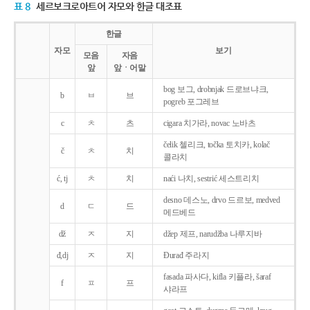
표 8
세르보크로아트어 자모와 한글 대조표
한글
자모
보기
모음
자음
앞
앞ㆍ어말
bog 보그, drobnjak 드로브냐크,
b
ㅂ
브
pogreb 포그레브
c
ㅊ
츠
cigara 치가라, novac 노바츠
čelik 첼리크, točka 토치카, kolač
č
ㅊ
치
콜라치
ć, tj
ㅊ
치
naći 나치, sestrić 세스트리치
desno 데스노, drvo 드르보, medved
d
ㄷ
드
메드베드
dž
ㅈ
지
džep 제프, narudžba 나루지바
đ,dj
ㅈ
지
Ðurađ 주라지
fasada 파사다, kifla 키플라, šaraf
f
ㅍ
프
샤라프