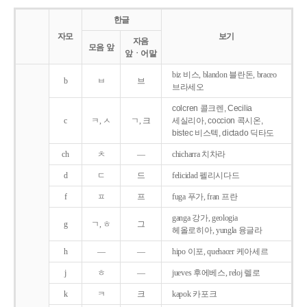
한글
자모
보기
자음
모음 앞
앞ㆍ어말
biz 비스, blandon 블란돈, braceo
b
ㅂ
브
브라세오
colcren 콜크렌, Cecilia
c
ㅋ, ㅅ
ㄱ, 크
세실리아, coccion 콕시온,
bistec 비스텍, dictado 딕타도
ch
ㅊ
―
chicharra 치차라
d
ㄷ
드
felicidad 펠리시다드
f
ㅍ
프
fuga 푸가, fran 프란
ganga 강가, geologia
g
ㄱ, ㅎ
그
헤올로히아, yungla 융글라
h
―
―
hipo 이포, quehacer 케아세르
j
ㅎ
―
jueves 후에베스, reloj 렐로
k
ㅋ
크
kapok 카포크