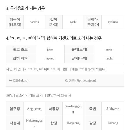
3. 구개음화가 되는 경우
해돋이
같이
굳히다
haedoji
gachi
guchida
[해도지]
[가치]
[구치다]
4. ‘ㄱ, ㄷ, ㅂ, ㅈ’이 ‘ㅎ’과 합하여 거센소리로 소리 나는 경우
좋고[조코]
joko
놓다[노타]
nota
잡혀[자펴]
japyeo
낳지[나치]
nachi
다만, 체언에서 ‘ㄱ, ㄷ, ㅂ’ 뒤에 ‘ㅎ’이 따를 때에는 ‘ㅎ’을 밝혀 적는다.
묵호(Mukho)
집현전(Jiphyeonjeon)
[붙임] 된소리되기는 표기에 반영하지 않는다.
Nakdonggan
압구정
Apgujeong
낙동강
죽변
Jukbyeon
g
Nakseongda
낙성대
합정
Hapjeong
팔당
Paldang
e