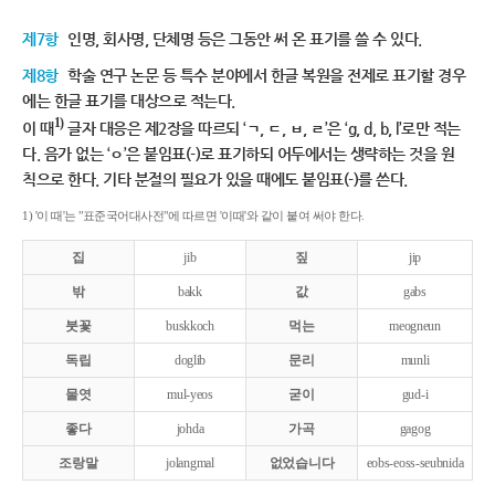
제7항
인명, 회사명, 단체명 등은 그동안 써 온 표기를 쓸 수 있다.
제8항
학술 연구 논문 등 특수 분야에서 한글 복원을 전제로 표기할 경우
에는 한글 표기를 대상으로 적는다.
1)
이 때
글자 대응은 제2장을 따르되 ‘ㄱ, ㄷ, ㅂ, ㄹ’은 ‘g, d, b, l’로만 적는
다. 음가 없는 ‘ㅇ’은 붙임표(-)로 표기하되 어두에서는 생략하는 것을 원
칙으로 한다. 기타 분절의 필요가 있을 때에도 붙임표(-)를 쓴다.
1) '이 때'는 "표준국어대사전"에 따르면 '이때'와 같이 붙여 써야 한다.
집
jib
짚
jip
밖
bakk
값
gabs
붓꽃
buskkoch
먹는
meogneun
독립
doglib
문리
munli
물엿
mul-yeos
굳이
gud-i
좋다
johda
가곡
gagog
조랑말
jolangmal
없었습니다
eobs-eoss-seubnida