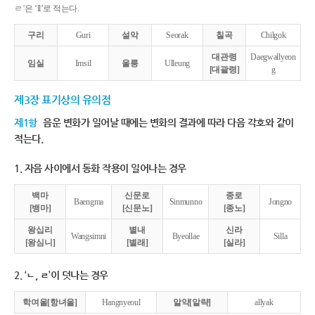
ㄹ’은 ‘ll’로 적는다.
구리
Guri
설악
Seorak
칠곡
Chilgok
대관령
Daegwallyeon
임실
Imsil
울릉
Ulleung
[대괄령]
g
제3장 표기상의 유의점
제1항
음운 변화가 일어날 때에는 변화의 결과에 따라 다음 각호와 같이
적는다.
1. 자음 사이에서 동화 작용이 일어나는 경우
백마
신문로
종로
Baengma
Sinmunno
Jongno
[뱅마]
[신문노]
[종노]
왕십리
별내
신라
Wangsimni
Byeollae
Silla
[왕심니]
[별래]
[실라]
2. ‘ㄴ, ㄹ’이 덧나는 경우
학여울[항녀울]
Hangnyeoul
알약[알략]
allyak