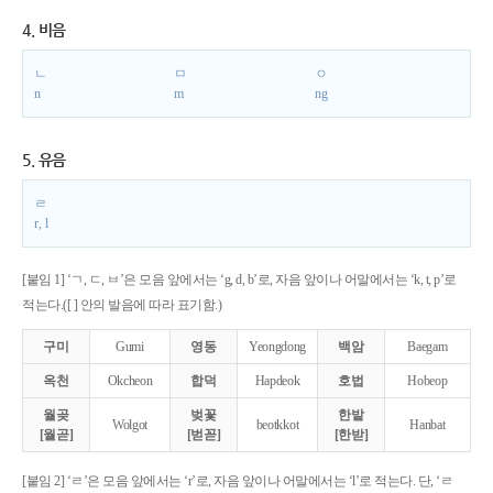
4. 비음
ㄴ
ㅁ
ㅇ
n
m
ng
5. 유음
ㄹ
r, l
[붙임 1] ‘ㄱ, ㄷ, ㅂ’은 모음 앞에서는 ‘g, d, b’로, 자음 앞이나 어말에서는 ‘k, t, p’로
적는다.([ ] 안의 발음에 따라 표기함.)
구미
Gumi
영동
Yeongdong
백암
Baegam
옥천
Okcheon
합덕
Hapdeok
호법
Hobeop
월곶
벚꽃
한밭
Wolgot
beotkkot
Hanbat
[월곧]
[벋꼳]
[한받]
[붙임 2] ‘ㄹ’은 모음 앞에서는 ‘r’로, 자음 앞이나 어말에서는 ‘l’로 적는다. 단, ‘ㄹ