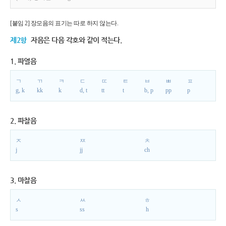
[붙임 2] 장모음의 표기는 따로 하지 않는다.
제2항
자음은 다음 각호와 같이 적는다.
1. 파열음
ㄱ
ㄲ
ㅋ
ㄷ
ㄸ
ㅌ
ㅂ
ㅃ
ㅍ
g, k
kk
k
d, t
tt
t
b, p
pp
p
2. 파찰음
ㅈ
ㅉ
ㅊ
j
jj
ch
3. 마찰음
ㅅ
ㅆ
ㅎ
s
ss
h