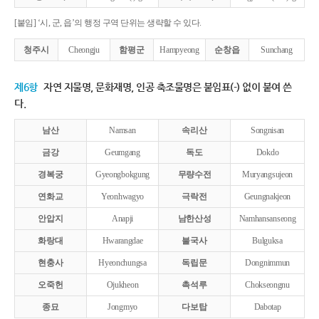
[붙임] ‘시, 군, 읍’의 행정 구역 단위는 생략할 수 있다.
청주시
Cheongju
함평군
Hampyeong
순창읍
Sunchang
제6항
자연 지물명, 문화재명, 인공 축조물명은 붙임표(-) 없이 붙여 쓴
다.
남산
Namsan
속리산
Songnisan
금강
Geumgang
독도
Dokdo
경복궁
Gyeongbokgung
무량수전
Muryangsujeon
연화교
Yeonhwagyo
극락전
Geungnakjeon
안압지
Anapji
남한산성
Namhansanseong
화랑대
Hwarangdae
불국사
Bulguksa
현충사
Hyeonchungsa
독립문
Dongnimmun
오죽헌
Ojukheon
촉석루
Chokseongnu
종묘
Jongmyo
다보탑
Dabotap