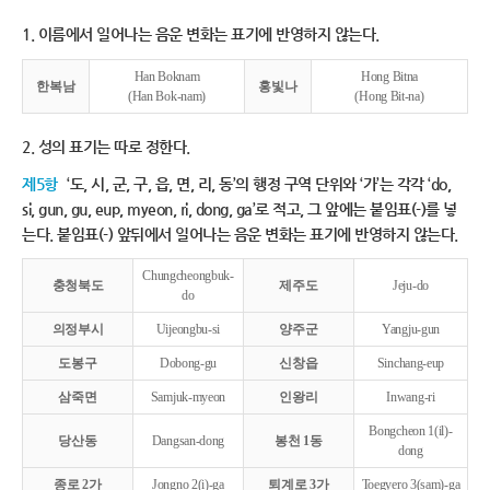
1. 이름에서 일어나는 음운 변화는 표기에 반영하지 않는다.
Han Boknam
Hong Bitna
한복남
홍빛나
(Han Bok-nam)
(Hong Bit-na)
2. 성의 표기는 따로 정한다.
제5항
‘도, 시, 군, 구, 읍, 면, 리, 동’의 행정 구역 단위와 ‘가’는 각각 ‘do,
si, gun, gu, eup, myeon, ri, dong, ga’로 적고, 그 앞에는 붙임표(-)를 넣
는다. 붙임표(-) 앞뒤에서 일어나는 음운 변화는 표기에 반영하지 않는다.
Chungcheongbuk-
충청북도
제주도
Jeju-do
do
의정부시
Uijeongbu-si
양주군
Yangju-gun
도봉구
Dobong-gu
신창읍
Sinchang-eup
삼죽면
Samjuk-myeon
인왕리
Inwang-ri
Bongcheon 1(il)-
당산동
Dangsan-dong
봉천 1동
dong
종로 2가
Jongno 2(i)-ga
퇴계로 3가
Toegyero 3(sam)-ga