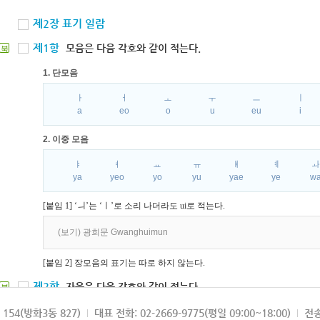
제2장 표기 일람
제1항
모음은 다음 각호와 같이 적는다.
북
1. 단모음
ㅏ
ㅓ
ㅗ
ㅜ
ㅡ
ㅣ
a
eo
o
u
eu
i
2. 이중 모음
ㅑ
ㅕ
ㅛ
ㅠ
ㅒ
ㅖ
ya
yeo
yo
yu
yae
ye
w
[붙임 1] ‘ㅢ’는 ‘ㅣ’로 소리 나더라도 ui로 적는다.
(보기) 광희문 Gwanghuimun
[붙임 2] 장모음의 표기는 따로 하지 않는다.
제2항
자음은 다음 각호와 같이 적는다.
북
1. 파열음
154(방화3동 827)
대표 전화: 02-2669-9775(평일 09:00~18:00)
전송