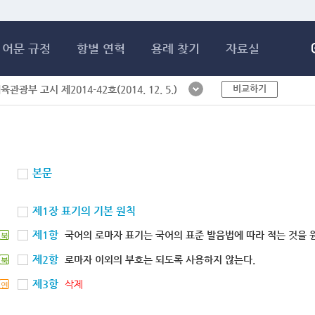
메인콘텐츠 바로가기
어문 규정
항별 연혁
용례 찾기
자료실
비교하기
체육관광부 고시 제2014-42호(2014. 12. 5.)
본문
제1장 표기의 기본 원칙
제1항
국어의 로마자 표기는 국어의 표준 발음법에 따라 적는 것을 
북
제2항
로마자 이외의 부호는 되도록 사용하지 않는다.
북
제3항
삭제
연