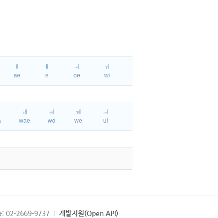
ㅐ
ㅔ
ㅚ
ㅟ
ae
e
oe
wi
ㅘ
ㅙ
ㅝ
ㅞ
ㅢ
a
wae
wo
we
ui
: 02-2669-9737
개발지원(Open API)