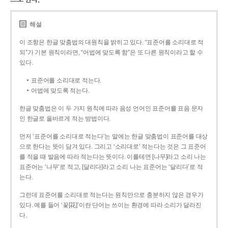
해설
이 조항은 한글 맞춤법의 대원칙을 밝히고 있다. “표준어를 소리대로 적
되”가 기본 원칙이라면, “어법에 맞도록 함”은 또 다른 원칙이라고 할 수
있다.
표준어를 소리대로 적는다.
어법에 맞도록 적는다.
한글 맞춤법은 이 두 가지 원칙에 따라 음성 언어인 표준어를 표음 문자
인 한글로 올바르게 적는 방법이다.
먼저 ‘표준어를 소리대로 적는다’는 말에는 한글 맞춤법이 표준어를 대상
으로 한다는 뜻이 담겨 있다. 그리고 ‘소리대로’ 적는다는 것은 그 표준어
를 적을 때 발음에 따라 적는다는 뜻이다. 이를테면 [나무]라고 소리 나는
표준어는 ‘나무’로 적고, [달리다]라고 소리 나는 표준어는 ‘달리다’로 적
는다.
그런데 표준어를 소리대로 적는다는 원칙만으로 충분하지 않은 경우가
있다. 예를 들어 ‘꽃[花]’이란 단어는 쓰이는 환경에 따라 소리가 달라진
다.