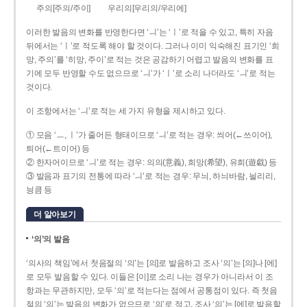
주의[주의/주이]
우리의[우리의/우리에]
이러한 발음의 변화를 반영한다면 ‘ㅢ’는 ‘ㅣ’로 적을 수 있고, 특히 자음
뒤에서는 ‘ㅣ’로 적도록 해야 할 것이다. 그러나 이미 익숙해진 표기인 ‘희
망, 주의’를 ‘히망, 주이’로 적는 것은 공감하기 어렵고 발음의 변화를 표
기에 모두 반영할 수도 없으므로 ‘ㅢ’가 ‘ㅣ’로 소리 나더라도 ‘ㅢ’로 적는
것이다.
이 조항에서는 ‘ㅢ’로 적는 세 가지 유형을 제시하고 있다.
① 모음 ‘ㅡ, ㅣ’가 줄어든 형태이므로 ‘ㅢ’로 적는 경우: 씌어(←쓰이어),
틔어(←트이어) 등
② 한자어이므로 ‘ㅢ’로 적는 경우: 의의(意義), 희망(希望), 유희(遊戱) 등
③ 발음과 표기의 전통에 따라 ‘ㅢ’로 적는 경우: 무늬, 하늬바람, 늴리리,
닁큼 등
더 알아보기
‘의’의 발음
‘의사의 책임’에서 첫음절의 ‘의’는 [의]로 발음하고 조사 ‘의’는 [의]나 [에]
로 모두 발음할 수 있다. 이들은 [이]로 소리 나는 경우가 아니라서 이 조
항과는 무관하지만, 모두 ‘의’로 적는다는 점에서 공통점이 있다. 즉 첫음
절의 ‘의’는 발음의 변화가 없으므로 ‘의’로 적고, 조사 ‘의’는 [에]로 발음할