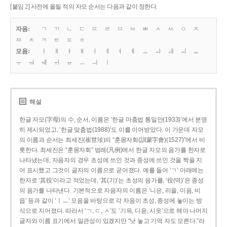
[붙임 2] 사전에 올릴 적의 자모 순서는 다음과 같이 정한다.
자음:
ㄱ
ㄲ
ㄴ
ㄷ
ㄸ
ㄹ
ㅁ
ㅂ
ㅃ
ㅅ
ㅆ
ㅇ
ㅈ
ㅉ
ㅊ
ㅋ
ㅌ
ㅍ
ㅎ
모음:
ㅏ
ㅐ
ㅑ
ㅒ
ㅓ
ㅔ
ㅕ
ㅖ
ㅗ
ㅘ
ㅙ
ㅚ
ㅛ
ㅜ
ㅝ
ㅞ
ㅟ
ㅠ
ㅡ
ㅢ
ㅣ
해설
한글 자모(字母)의 수, 순서, 이름은 ‘한글 마춤법 통일안(1933)’에서 분명
히 제시되었고, ‘한글 맞춤법(1988)’도 이를 이어받았다. 이 가운데 자모
의 이름과 순서는 최세진(崔世珍)의 “훈몽자회(訓蒙字會)(1527)”에서 비
롯한다. 최세진은 “훈몽자회” 범례(凡例)에서 한글 자모의 음가를 한자로
나타냈는데, 자음자의 경우 초성에 쓰인 것과 종성에 쓰인 것을 짝을 지
어 표시했고 그것이 글자의 이름으로 굳어졌다. 예를 들어 ‘ㄱ’ 아래에는
한자로 ‘其役’이라고 적었는데, ‘其(기)’는 초성의 음가를, ‘役(역)’은 종성
의 음가를 나타낸다. 기본적으로 자음자의 이름은 ‘니은, 리을, 미음, 비
읍’ 등과 같이 ‘ㅣㅡ’ 모음을 바탕으로 각 자음이 초성, 종성에 놓이는 방
식으로 지어졌다. 따라서 ‘ㄱ, ㄷ, ㅅ’도 ‘기윽, 디읃, 시읏’으로 해야 나머지
글자와 이름 표기에서 일관성이 있겠지만 “낫 놓고 기역 자도 모른다.”라