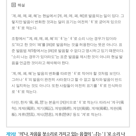
해설
‘계, 례, 몌, 폐, 혜’는 현실에서 [게, 레, 메, 페, 헤]로 발음되는 일이 있다. 그
렇지만 발음이 변화한 것과는 달리 표기는 여전히 ‘ㅖ’로 굳어져 있으므
로 ‘ㅖ’로 적는다.
조항에서 “‘계, 례, 몌, 폐, 혜’의 ‘ㅖ’는 ‘ㅔ’로 소리 나는 경우가 있더라
도”라고 한 것이 ‘례’를 [레]로 발음하는 것을 허용한다는 뜻은 아니다. 표
준 발음법 제5항에서는 [레]로 발음할 수 없다고 명시하고 있기 때문이다.
“소리 나는 경우가 있더라도”는 표준 발음을 제시한 것이 아니라 현실 발
음을 언급한 것이라고 해석해야 한다.
‘계, 몌, 폐, 혜’는 발음의 변화를 따르면 ‘ㅔ’로 적어야 할 것처럼 보인다.
그러나 ‘ㅖ’의 발음이 완전히 사라졌다고 할 수 없고 철자와 발음이 반드
시 일치하는 것도 아니다. 또한 사람들이 여전히 표기를 ‘ㅖ’로 인식하므
로 ‘ㅖ’로 적는다.
다만, 한자 ‘偈, 揭, 憩’는 본음이 [게]이므로 ‘ㅔ’로 적는다. 따라서 ‘게구(偈
句), 게제(偈諦), 게기(揭記), 게방(揭榜), 게양(揭揚), 게재(揭載), 게판(揭
板), 게류(憩流), 게식(憩息), 게휴(憩休)’ 등도 ‘게’로 적는다.
제9항
‘의’나, 자음을 첫소리로 가지고 있는 음절의 ‘ㅢ’는 ‘ㅣ’로 소리 나