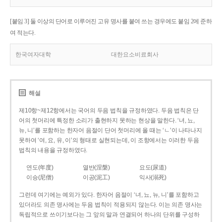
[붙임 3] 둘 이상의 단어로 이루어진 고유 명사를 붙여 쓰는 경우에도 붙임 2에 준하
여 적는다.
한국여자대학
대한요소비료회사
해설
제10항~제12항에서는 국어의 두음 법칙을 규정하였다. 두음 법칙은 단
어의 첫머리에 특정한 소리가 출현하지 못하는 현상을 말한다. ‘녀, 뇨,
뉴, 니’를 포함하는 한자어 음절이 단어 첫머리에 올 때는 ‘ㄴ’이 나타나지
못하여 ‘여, 요, 유, 이’의 형태로 실현되는데, 이 조항에서는 이러한 두음
법칙의 내용을 규정하였다.
연도(年度)
열반(涅槃)
요도(尿道)
이승(尼僧)
이공(泥工)
익사(溺死)
그런데 여기에는 예외가 있다. 한자어 음절이 ‘녀, 뇨, 뉴, 니’를 포함하고
있더라도 의존 명사에는 두음 법칙이 적용되지 않는다. 이는 의존 명사는
독립적으로 쓰이기보다는 그 앞의 말과 연결되어 하나의 단위를 구성하