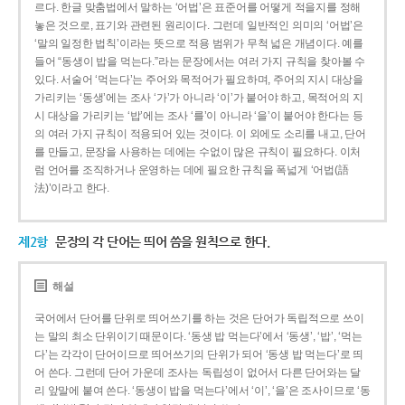
르다. 한글 맞춤법에서 말하는 ‘어법’은 표준어를 어떻게 적을지를 정해
놓은 것으로, 표기와 관련된 원리이다. 그런데 일반적인 의미의 ‘어법’은
‘말의 일정한 법칙’이라는 뜻으로 적용 범위가 무척 넓은 개념이다. 예를
들어 “동생이 밥을 먹는다.”라는 문장에서는 여러 가지 규칙을 찾아볼 수
있다. 서술어 ‘먹는다’는 주어와 목적어가 필요하며, 주어의 지시 대상을
가리키는 ‘동생’에는 조사 ‘가’가 아니라 ‘이’가 붙어야 하고, 목적어의 지
시 대상을 가리키는 ‘밥’에는 조사 ‘를’이 아니라 ‘을’이 붙어야 한다는 등
의 여러 가지 규칙이 적용되어 있는 것이다. 이 외에도 소리를 내고, 단어
를 만들고, 문장을 사용하는 데에는 수없이 많은 규칙이 필요하다. 이처
럼 언어를 조직하거나 운영하는 데에 필요한 규칙을 폭넓게 ‘어법(語
法)’이라고 한다.
제2항
문장의 각 단어는 띄어 씀을 원칙으로 한다.
해설
국어에서 단어를 단위로 띄어쓰기를 하는 것은 단어가 독립적으로 쓰이
는 말의 최소 단위이기 때문이다. ‘동생 밥 먹는다’에서 ‘동생’, ‘밥’, ‘먹는
다’는 각각이 단어이므로 띄어쓰기의 단위가 되어 ‘동생 밥 먹는다’로 띄
어 쓴다. 그런데 단어 가운데 조사는 독립성이 없어서 다른 단어와는 달
리 앞말에 붙여 쓴다. ‘동생이 밥을 먹는다’에서 ‘이’, ‘을’은 조사이므로 ‘동