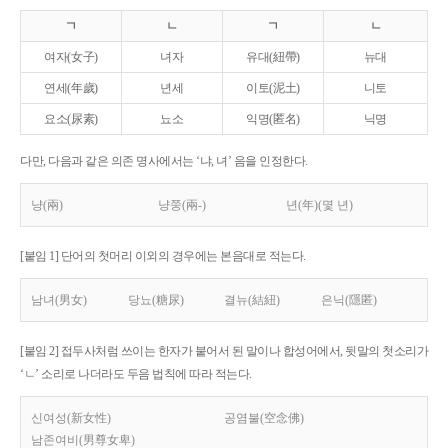
ㄱ
ㄴ
ㄱ
ㄴ
여자(女子)
녀자
유대(紐帶)
뉴대
연세(年歲)
년세
이토(泥土)
니토
요소(尿素)
뇨소
익명(匿名)
닉명
다만, 다음과 같은 의존 명사에서는 ‘냐, 녀’ 음을 인정한다.
냥(兩)
냥쭝(兩-)
년(年)(몇 년)
[붙임 1] 단어의 첫머리 이외의 경우에는 본음대로 적는다.
남녀(男女)
당뇨(糖尿)
결뉴(結紐)
은닉(隱匿)
[붙임 2] 접두사처럼 쓰이는 한자가 붙어서 된 말이나 합성어에서, 뒷말의 첫소리가
‘ㄴ’ 소리로 나더라도 두음 법칙에 따라 적는다.
신여성(新女性)
공염불(空念佛)
남존여비(男尊女卑)