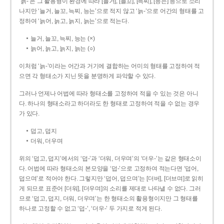
‘늙-’은 그 활용형이 환경에 따라 [늘거], [늘꼬], [늑찌], [능는] 등으로 소리
나지만 ‘늘거, 늘꼬, 늑찌, 능는’으로 적지 않고 ‘늙-’으로 어간의 형태를 고
정하여 ‘늙어, 늙고, 늙지, 늙는’으로 적는다.
늘거, 늘꼬, 늑찌, 능는 (×)
늙어, 늙고, 늙지, 늙는 (○)
이처럼 ‘늙-­’이라는 어간과 거기에 결합하는 어미의 형태를 고정하여 적
으면 각 형태소가 지닌 뜻을 분명하게 파악할 수 있다.
그러나 언제나 어법에 따라 형태소를 고정하여 적을 수 있는 것은 아니
다. 하나의 형태소라고 하더라도 한 형태로 고정하여 적을 수 없는 경우
가 있다.
덥고, 덥지
더워, 더우며
위의 ‘덥고, 덥지’에서의 ‘덥-­’과 ‘더워, 더우며’의 ‘더우-­’는 같은 형태소이
다. 어법에 따라 형태소의 본모양을 ‘덥-­’으로 고정하여 적는다면 ‘덥어,
덥으며’로 적어야 한다. 그렇지만 ‘덥어, 덥으며’는 [더버], [더브며]로 읽히
게 되므로 표준어 [더워], [더우며]의 소리를 제대로 나타낼 수 없다. 그러
므로 ‘덥고, 덥지, 더워, 더우며’는 한 형태소의 활용형이지만 그 형태를
하나로 고정할 수 없고 ‘덥-’, ‘더우-’ 두 가지로 적게 된다.