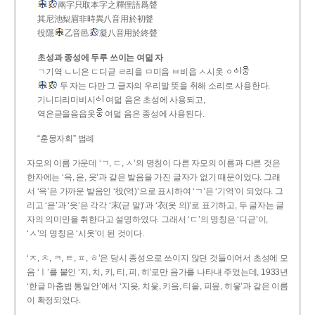
兩字只取本字之釋俚語爲聲
其尼池梨眉非時異八音用於初聲
役隱
乙音邑
凝八音用於終聲
초성과 종성에 두루 쓰이는 여덟 자
ㄱ기역 ㄴ니은 ㄷ디귿 ㄹ리을 ㅁ미음 ㅂ비읍 ㅅ시옷 ㆁ
두 자는 다만 그 글자의 우리말 뜻을 취해 소리로 사용한다.
기니디리미비시
여덟 음은 초성에 사용되고,
역은귿을음읍옷
여덟 음은 종성에 사용된다.
“훈몽자회” 범례
자모의 이름 가운데 ‘ㄱ, ㄷ, ㅅ’의 명칭이 다른 자모의 이름과 다른 것은
한자에는 ‘윽, 읃, 읏’과 같은 발음을 가진 글자가 없기 때문이었다. 그래
서 ‘윽’은 가까운 발음인 ‘役(역)’으로 표시하여 ‘ㄱ’은 ‘기역’이 되었다. 그
리고 ‘읃’과 ‘읏’은 각각 ‘末(귿 말)’과 ‘衣(옷 의)’로 표기하고, 두 글자는 글
자의 의미만을 취한다고 설명하였다. 그래서 ‘ㄷ’의 명칭은 ‘디귿’이,
‘ㅅ’의 명칭은 ‘시옷’이 된 것이다.
‘ㅈ, ㅊ, ㅋ, ㅌ, ㅍ, ㅎ’은 당시 종성으로 쓰이지 않던 것들이어서 초성에 모
음 ‘ㅣ’를 붙인 ‘지, 치, 키, 티, 피, 히’로만 음가를 나타내 주었는데, 1933년
‘한글 마춤법 통일안’에서 ‘지읒, 치읓, 키읔, 티읕, 피읖, 히읗’과 같은 이름
이 확정되었다.