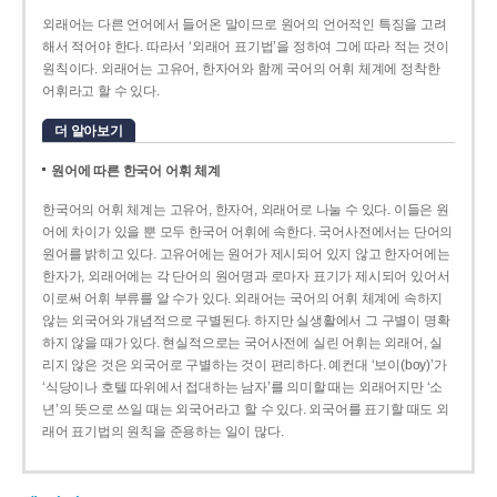
외래어는 다른 언어에서 들어온 말이므로 원어의 언어적인 특징을 고려
해서 적어야 한다. 따라서 ‘외래어 표기법’을 정하여 그에 따라 적는 것이
원칙이다. 외래어는 고유어, 한자어와 함께 국어의 어휘 체계에 정착한
어휘라고 할 수 있다.
더 알아보기
원어에 따른 한국어 어휘 체계
한국어의 어휘 체계는 고유어, 한자어, 외래어로 나눌 수 있다. 이들은 원
어에 차이가 있을 뿐 모두 한국어 어휘에 속한다. 국어사전에서는 단어의
원어를 밝히고 있다. 고유어에는 원어가 제시되어 있지 않고 한자어에는
한자가, 외래어에는 각 단어의 원어명과 로마자 표기가 제시되어 있어서
이로써 어휘 부류를 알 수가 있다. 외래어는 국어의 어휘 체계에 속하지
않는 외국어와 개념적으로 구별된다. 하지만 실생활에서 그 구별이 명확
하지 않을 때가 있다. 현실적으로는 국어사전에 실린 어휘는 외래어, 실
리지 않은 것은 외국어로 구별하는 것이 편리하다. 예컨대 ‘보이(boy)’가
‘식당이나 호텔 따위에서 접대하는 남자’를 의미할 때는 외래어지만 ‘소
년’의 뜻으로 쓰일 때는 외국어라고 할 수 있다. 외국어를 표기할 때도 외
래어 표기법의 원칙을 준용하는 일이 많다.