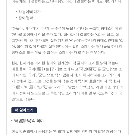
이는 체언에 결합하는 조사나 용언 어간에 결합하는 어미도 마찬가지다.
하늘이/바다가
잡아/접어
‘하늘이, 바다가’의 ‘이/가’는 주격의 뜻을 나타내는 동일한 형태소이지만
하나로 고정해서 적을 수가 없다. ‘잡-, 접-’에 결합하는 ‘-고’는 ‘잡고, 접
고’처럼 하나의 형태로만 실현되지만 ‘-아/-어’는 하나의 형태소인데도 ‘잡
아, 접어’와 같이 다르게 실현된다. 이는 달리 소리 나는 형태들을 하나의
형태소로 모두 적을 수 없어서 소리 나는 대로 적는 경우이다.
한편 한자어는 이러한 원리와 관계없이 각 글자의 소리를 밝혀 적는다.
예를 들어 ‘국어(國語)’는 [구거]로 소리 나고 ‘국민(國民)’은 [궁민]으로 소
리 나지만 ‘구거’, ‘궁민’으로 적지 않는다. 한자 하나하나는 소리와 의미
가 정해져 있으므로 그것을 밝혀 적는 것이 독서에 효율적이다. 즉 한자
‘국(國)’, ‘어(語)’, ‘민(民)’은 ‘나라 국’, ‘말씀 어’, ‘백성 민’과 같이 소리와 의
미가 정해져 있으므로 그 독립적인 소리와 의미를 알 수 있도록 ‘국어, 국
민’으로 적는다.
더 알아보기
‘어법(語法)’의 의미
한글 맞춤법에서 사용되는 ‘어법’과 일반적인 의미의 ‘어법’은 개념이 다