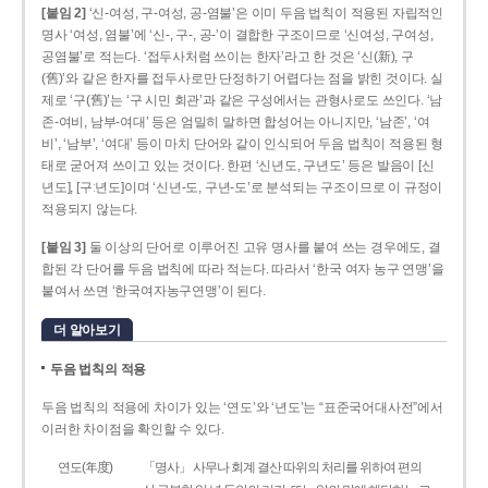
[붙임 2]
‘신-여성, 구-여성, 공-염불’은 이미 두음 법칙이 적용된 자립적인
명사 ‘여성, 염불’에 ‘신-, 구-, 공-’이 결합한 구조이므로 ‘신여성, 구여성,
공염불’로 적는다. ‘접두사처럼 쓰이는 한자’라고 한 것은 ‘신(新), 구
(舊)’와 같은 한자를 접두사로만 단정하기 어렵다는 점을 밝힌 것이다. 실
제로 ‘구(舊)’는 ‘구 시민 회관’과 같은 구성에서는 관형사로도 쓰인다. ‘남
존­-여비, 남부-­여대’ 등은 엄밀히 말하면 합성어는 아니지만, ‘남존’, ‘여
비’, ‘남부’, ‘여대’ 등이 마치 단어와 같이 인식되어 두음 법칙이 적용된 형
태로 굳어져 쓰이고 있는 것이다. 한편 ‘신년도, 구년도’ 등은 발음이 [신
년도], [구ː년도]이며 ‘신년­-도, 구년-­도’로 분석되는 구조이므로 이 규정이
적용되지 않는다.
[붙임 3]
둘 이상의 단어로 이루어진 고유 명사를 붙여 쓰는 경우에도, 결
합된 각 단어를 두음 법칙에 따라 적는다. 따라서 ‘한국 여자 농구 연맹’을
붙여서 쓰면 ‘한국여자농구연맹’이 된다.
더 알아보기
두음 법칙의 적용
두음 법칙의 적용에 차이가 있는 ‘연도’와 ‘년도’는 “표준국어대사전”에서
이러한 차이점을 확인할 수 있다.
연도(年度)
「명사」 사무나 회계 결산 따위의 처리를 위하여 편의