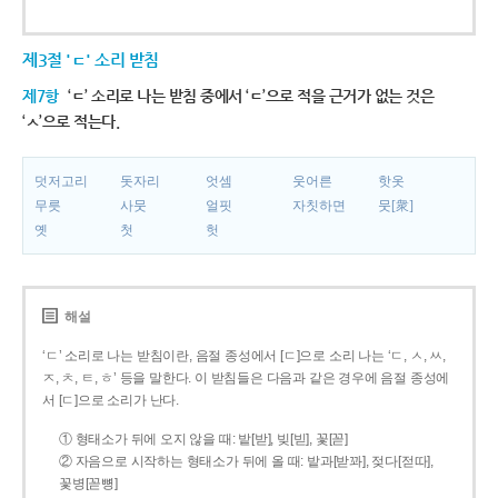
제3절 'ㄷ' 소리 받침
제7항
‘ㄷ’ 소리로 나는 받침 중에서 ‘ㄷ’으로 적을 근거가 없는 것은
‘ㅅ’으로 적는다.
덧저고리
돗자리
엇셈
웃어른
핫옷
무릇
사뭇
얼핏
자칫하면
뭇[衆]
옛
첫
헛
해설
‘ㄷ’ 소리로 나는 받침이란, 음절 종성에서 [ㄷ]으로 소리 나는 ‘ㄷ, ㅅ, ㅆ,
ㅈ, ㅊ, ㅌ, ㅎ’ 등을 말한다. 이 받침들은 다음과 같은 경우에 음절 종성에
서 [ㄷ]으로 소리가 난다.
① 형태소가 뒤에 오지 않을 때: 밭[받], 빚[빋], 꽃[꼳]
② 자음으로 시작하는 형태소가 뒤에 올 때: 밭과[받꽈], 젖다[젇따],
꽃병[꼳뼝]