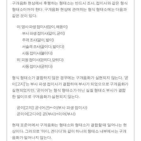
구개음화 현상에서 후행하는 형태소는 반드시 조사, 접미사와 같은 형식
형태소이어야 한다. 구개음화 현상에 관여하는 형식 형태소에는 다음과
같은 것이 있다.
이: 명사 파생 접미사(맏이, 해돋이)
부사 파생 접미사(같이, 굳이)
주격 조사(끝이, 밭이)
서술격 조사(끝이다, 밭이다)
사동 접미사(붙이다)
히: 피동 접미사(걷히다, 닫히다)
사동 접미사(굳히다)
형식 형태소가 결합하지 않은 경우에는 구개음화가 실현되지 않는다. ‘곧
이[고지]’는 부사 파생 접미사가 결합하여 부사가 되었으므로 구개음화가
실현되었지만, ‘곧이어’는 형식 형태소가 아닌 실질 형태소 부사가 결합
한 말이므로 구개음화가 실현되지 않는다.
곧이[고지]: 곧-­(어근)+­-이(부사 파생 접미사)
곧이어[고디어]: 곧(부사)+이어(부사)
현재 표준어에서 구개음화는 형태소와 형태소가 결합할 때 일어나는 현
상이다. 그러므로 ‘마디, 견디다’와 같이 하나의 형태소 내부에서는 구개
음화가 일어나지 않는다.