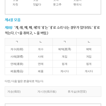
자칫
짓밟다
풋고추
햇곡식
제4절 모음
제8항
‘계, 례, 몌, 폐, 혜’의 ‘ㅖ’는 ‘ㅔ’로 소리 나는 경우가 있더라도 ‘ㅖ’로
적는다. (ㄱ을 취하고, ㄴ을 버림.)
ㄱ
ㄴ
ㄱ
ㄴ
계수(桂樹)
게수
혜택(惠澤)
헤택
사례(謝禮)
사레
계집
게집
연몌(連袂)
연메
핑계
핑게
폐품(廢品)
페품
계시다
게시다
다만, 다음 말은 본음대로 적는다.
게송(偈頌)
게시판(揭示板)
휴게실(休憩室)