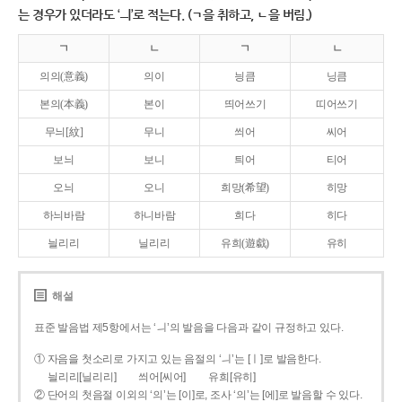
는 경우가 있더라도 ‘ㅢ’로 적는다. (ㄱ을 취하고, ㄴ을 버림.)
ㄱ
ㄴ
ㄱ
ㄴ
의의(意義)
의이
닁큼
닝큼
본의(本義)
본이
띄어쓰기
띠어쓰기
무늬[紋]
무니
씌어
씨어
보늬
보니
틔어
티어
오늬
오니
희망(希望)
히망
하늬바람
하니바람
희다
히다
늴리리
닐리리
유희(遊戱)
유히
해설
표준 발음법 제5항에서는 ‘ㅢ’의 발음을 다음과 같이 규정하고 있다.
① 자음을 첫소리로 가지고 있는 음절의 ‘ㅢ’는 [ㅣ]로 발음한다.
늴리리[닐리리]
씌어[씨어]
유희[유히]
② 단어의 첫음절 이외의 ‘의’는 [이]로, 조사 ‘의’는 [에]로 발음할 수 있다.