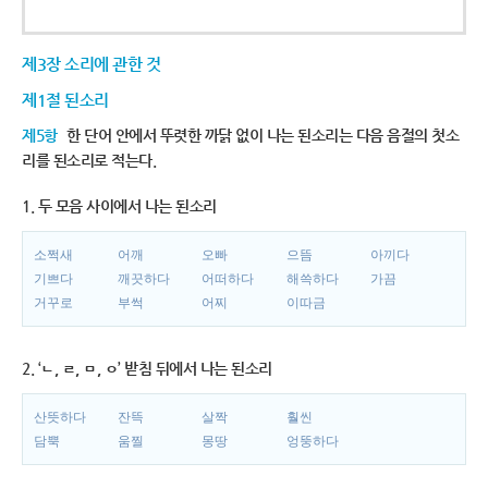
제3장 소리에 관한 것
제1절 된소리
제5항
한 단어 안에서 뚜렷한 까닭 없이 나는 된소리는 다음 음절의 첫소
리를 된소리로 적는다.
1. 두 모음 사이에서 나는 된소리
소쩍새
어깨
오빠
으뜸
아끼다
기쁘다
깨끗하다
어떠하다
해쓱하다
가끔
거꾸로
부썩
어찌
이따금
2. ‘ㄴ, ㄹ, ㅁ, ㅇ’ 받침 뒤에서 나는 된소리
산뜻하다
잔뜩
살짝
훨씬
담뿍
움찔
몽땅
엉뚱하다