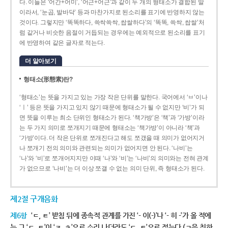
다. 이들은 ‘어간+어미’, ‘어근+어근’과 같이 두 개의 형태소가 결합된 말
이라서, ‘눈곱, 발바닥’ 등과 마찬가지로 된소리를 표기에 반영하지 않는
것이다. 그렇지만 ‘똑똑하다, 쓱싹쓱싹, 쌉쌀하다’의 ‘똑똑, 쓱싹, 쌉쌀’처
럼 같거나 비슷한 음절이 거듭되는 경우에는 예외적으로 된소리를 표기
에 반영하여 같은 글자로 적는다.
더 알아보기
형태소(形態素)란?
‘형태소’는 뜻을 가지고 있는 가장 작은 단위를 말한다. 국어에서 ‘ㅂ’이나
‘ㅣ’ 등은 뜻을 가지고 있지 않기 때문에 형태소가 될 수 없지만 ‘비’가 되
면 뜻을 이루는 최소 단위인 형태소가 된다. ‘책가방’은 ‘책’과 ‘가방’이라
는 두 가지 의미로 쪼개지기 때문에 형태소는 ‘책가방’이 아니라 ‘책’과
‘가방’이다. 더 작은 단위로 쪼개진다고 해도 쪼갰을 때 의미가 없어지거
나 쪼개기 전의 의미와 관련되는 의미가 없어지면 안 된다. ‘나비’는
‘나’와 ‘비’로 쪼개어지지만 이때 ‘나’와 ‘비’는 ‘나비’의 의미와는 전혀 관계
가 없으므로 ‘나비’는 더 이상 쪼갤 수 없는 의미 단위, 즉 형태소가 된다.
제2절 구개음화
제6항
‘ㄷ, ㅌ’ 받침 뒤에 종속적 관계를 가진 ‘- 이(-)’나 ‘- 히 -’가 올 적에
는 그 ‘ㄷ, ㅌ’이 ‘ㅈ, ㅊ’으로 소리 나더라도 ‘ㄷ, ㅌ’으로 적는다.(ㄱ을 취하