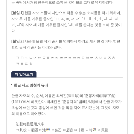
는 속담에서처럼 전통적으로 쓰여 온 것이므로 그대로 유지하였다.
[붙임 1]
한글 자모 스물넉 자만으로 적을 수 없는 소리들을 적기 위하여,
자모 두 개를 어우른 글자인 ‘ㄲ, ㄸ, ㅃ, ㅆ, ㅉ’, ‘ㅐ, ㅒ, ㅔ, ㅖ, ㅘ, ㅚ, ㅝ,
ㅟ, ㅢ’와 자모 세 개를 어우른 글자인 ‘ㅙ, ㅞ’를 쓴다는 것을 보여 준 것이
다.
[붙임 2]
사전에 올릴 적의 순서를 명확하게 하려고 제시한 것이다. 한편
받침 글자의 순서는 아래와 같다.
ㄱ ㄲ ㄳ ㄴ ㄵ ㄶ ㄷ ㄹ ㄺ ㄻ ㄼ ㄽ ㄾ ㄿ ㅀ ㅁ ㅂ ㅄ ㅅ ㅆ ㅇ ㅈ ㅊ
ㅋ ㅌ ㅍ ㅎ
더 알아보기
한글 자모 명칭의 유래
한글 자모의 수, 순서, 이름은 최세진(崔世珍)의 “훈몽자회(訓蒙字會)
(1527)”에서 비롯한다. 최세진은 “훈몽자회” 범례(凡例)에서 한글 자모가
초성에 쓰인 것과 종성에 쓰인 것을 짝을 지어 표시했는데, 그것이 자모
의 이름으로 이어졌다.
初聲終聲通用八字
ㄱ其役 ㄴ尼隱 ㄷ池
ㄹ梨乙 ㅁ眉音 ㅂ非邑 ㅅ時
ㆁ異凝