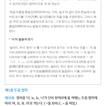
수 있지만 [의]가 원칙이므로 ‘의’로 적는다.
‘한글 마춤법 통일안(1933)’에서는 ‘긔챠, 일긔’와 같이 언어 현실에서 멀
어진 표기를 ‘기차(汽車), 일기(日氣)’로 적을 것을 규정하였다. 그러나 ‘희
망, 주의’는 [의]로 발음되므로 표기도 ‘ㅢ’로 한다고 규정하였다. ‘한글 맞
춤법(1988)’에서는 발음의 변화는 인정하면서 표기는 기존대로 유지하
였다.
‘늬’의 발음과 표기
‘늴리리, 무늬’ 등의 ‘늬’를 ‘니’로 읽지만 표기는 ‘늬’로 하는 것을 ‘ㄴ’의 음
가와 관련하여 설명하기도 한다. ‘무늬’의 ‘ㄴ’은 ‘어머니’의 ‘ㄴ’과 음가가
다르므로 이를 고려하여 ‘늬’로 적는다는 견해이다. 이에 따르면 ‘ㄴ’은
‘ㅣ(ㅑ, ㅕ, ㅛ, ㅠ)’와 결합하면 ‘어머니, 읽으니까’에서의 [니]처럼 경구개
음(硬口蓋音) [ɲ]으로 발음되지만, ‘늴리리, 무늬’ 등의 ‘늬’에서는 구개음
화하지 않은 ‘ㄴ’, 곧 치경음(齒莖音) [n]으로 발음된다. 이를 고려하여 ‘늴
리리, 무늬’ 등에서는 전통적인 표기대로 ‘늬’로 적는다고 본다.
제5절 두음 법칙
제10항
한자음 ‘녀, 뇨, 뉴, 니’가 단어 첫머리에 올 적에는, 두음 법칙에
따라 ‘여, 요, 유, 이’로 적는다. (ㄱ을 취하고, ㄴ을 버림.)