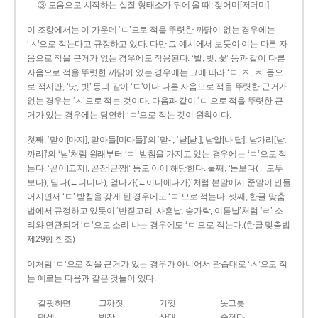
③ 모음으로 시작하는 실질 형태소가 뒤에 올 때: 젖어미[저더미]
이 조항에서는 이 가운데 ‘ㄷ’으로 적을 뚜렷한 까닭이 없는 경우에는
‘ㅅ’으로 적는다고 규정하고 있다. 다만 그 예시에서 보듯이 이는 다른 자
음으로 적을 근거가 없는 경우에도 적용된다. ‘밭, 빚, 꽃’ 등과 같이 다른
자음으로 적을 뚜렷한 까닭이 있는 경우에는 그에 따라 ‘ㅌ, ㅈ, ㅊ’ 등으
로 적지만, ‘낫, 빗’ 등과 같이 ‘ㄷ’이나 다른 자음으로 적을 뚜렷한 근거가
없는 경우는 ‘ㅅ’으로 적는 것이다. 다음과 같이 ‘ㄷ’으로 적을 뚜렷한 근
거가 있는 경우에는 당연히 ‘ㄷ’으로 적는 것이 원칙이다.
첫째, ‘맏이[마지], 맏아들[마다들]’의 ‘맏-’, ‘낟[낟ː], 낟알[나ː달], 낟가리[낟ː
까리]’의 ‘낟’처럼 원래부터 ‘ㄷ’ 받침을 가지고 있는 경우에는 ‘ㄷ’으로 적
는다. ‘곧이[고지], 곧장[곧짱]’ 등도 이에 해당한다. 둘째, ‘돋보다(←도두
보다), 딛다(←디디다), 얻다가(←어디에다가)’처럼 본말에서 준말이 만들
어지면서 ‘ㄷ’ 받침을 갖게 된 경우에도 ‘ㄷ’으로 적는다. 셋째, 한글 맞춤
법에서 규정하고 있듯이 ‘반짇고리, 사흗날, 숟가락, 이튿날’처럼 ‘ㄹ’ 소
리와 연관되어 ‘ㄷ’으로 소리 나는 경우에도 ‘ㄷ’으로 적는다.(한글 맞춤법
제29항 참조)
이처럼 ‘ㄷ’으로 적을 근거가 있는 경우가 아니어서 관습대로 ‘ㅅ’으로 적
는 예로는 다음과 같은 것들이 있다.
걸핏하면
그까짓
기껏
놋그릇
덧셈
빗장
삿대
숫접다