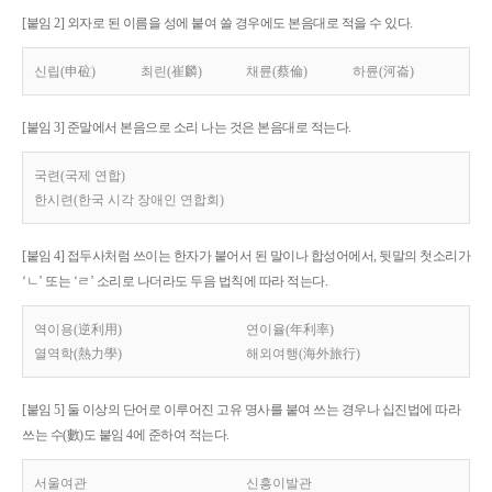
[붙임 2] 외자로 된 이름을 성에 붙여 쓸 경우에도 본음대로 적을 수 있다.
신립(申砬)
최린(崔麟)
채륜(蔡倫)
하륜(河崙)
[붙임 3] 준말에서 본음으로 소리 나는 것은 본음대로 적는다.
국련(국제 연합)
한시련(한국 시각 장애인 연합회)
[붙임 4] 접두사처럼 쓰이는 한자가 붙어서 된 말이나 합성어에서, 뒷말의 첫소리가
‘ㄴ’ 또는 ‘ㄹ’ 소리로 나더라도 두음 법칙에 따라 적는다.
역이용(逆利用)
연이율(年利率)
열역학(熱力學)
해외여행(海外旅行)
[붙임 5] 둘 이상의 단어로 이루어진 고유 명사를 붙여 쓰는 경우나 십진법에 따라
쓰는 수(數)도 붙임 4에 준하여 적는다.
서울여관
신흥이발관