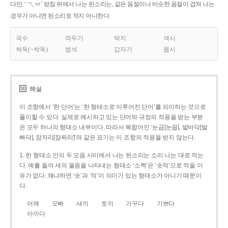
다만, ‘ㄱ, ㅂ’ 받침 뒤에서 나는 된소리는, 같은 음절이나 비슷한 음절이 겹쳐 나는
경우가 아니면 된소리로 적지 아니한다.
국수
깍두기
딱지
색시
싹둑(~싹둑)
법석
갑자기
몹시
해설
이 조항에서 ‘한 단어’는 ‘한 형태소로 이루어진 단어’를 의미하는 것으로
풀이할 수 있다. 실제로 예시하고 있는 단어와 규정의 적용을 받는 부분
은 모두 하나의 형태소 내부이다. 따라서 복합어인 ‘눈곱[눈꼽], 발바닥[발
빠닥], 잠자리[잠짜리]’와 같은 표기는 이 조항의 적용을 받지 않는다.
1. 한 형태소 안의 두 모음 사이에서 나는 된소리는 소리 나는 대로 적는
다. 예를 들어 새의 울음을 나타내는 형태소 ‘소쩍’은 ‘솟적’으로 적을 이
유가 없다. 왜냐하면 ‘솟’과 ‘적’이 의미가 있는 형태소가 아니기 때문이
다.
어깨
오빠
새끼
토끼
가꾸다
기쁘다
아끼다