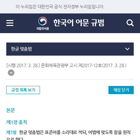
이 누리집은 대한민국 공식 전자정부 누리집입니다.
한글 맞춤법
[시행 2017. 3. 28.] 문화체육관광부 고시 제2017-12호(2017. 3. 28.)
규정 목록 보기
해설 닫기
본문
제1장 총칙
제1항
한글 맞춤법은 표준어를 소리대로 적되, 어법에 맞도록 함을 원칙
으로 한다.