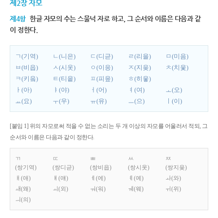
제2장 자모
제4항
한글 자모의 수는 스물넉 자로 하고, 그 순서와 이름은 다음과 같
이 정한다.
ㄱ(기역)
ㄴ(니은)
ㄷ(디귿)
ㄹ(리을)
ㅁ(미음)
ㅂ(비읍)
ㅅ(시옷)
ㅇ(이응)
ㅈ(지읒)
ㅊ(치읓)
ㅋ(키읔)
ㅌ(티읕)
ㅍ(피읖)
ㅎ(히읗)
ㅏ(아)
ㅑ(야)
ㅓ(어)
ㅕ(여)
ㅗ(오)
ㅛ(요)
ㅜ(우)
ㅠ(유)
ㅡ(으)
ㅣ(이)
[붙임 1] 위의 자모로써 적을 수 없는 소리는 두 개 이상의 자모를 어울러서 적되, 그
순서와 이름은 다음과 같이 정한다.
ㄲ
ㄸ
ㅃ
ㅆ
ㅉ
(쌍기역)
(쌍디귿)
(쌍비읍)
(쌍시옷)
(쌍지읒)
ㅐ(애)
ㅒ(얘)
ㅔ(에)
ㅖ(예)
ㅘ(와)
ㅙ(왜)
ㅚ(외)
ㅝ(워)
ㅞ(웨)
ㅟ(위)
ㅢ(의)