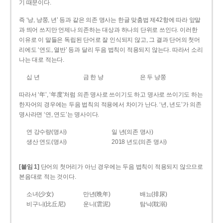
기 때문이다.
즉 ‘냥, 냥쭝, 년’ 등과 같은 의존 명사는 한글 맞춤법 제42항에 따라 앞말
과 띄어 쓰지만 언제나 의존하는 대상과 하나의 단위로 쓰인다. 이러한
이유로 이 말들은 독립된 단어로 잘 인식되지 않고, 그 결과 단어의 첫머
리에도 ‘연도, 열반’ 등과 달리 두음 법칙이 적용되지 않는다. 따라서 소리
나는 대로 적는다.
십 년
금 한 냥
은 두 냥쭝
따라서 ‘年’, ‘年度’처럼 의존 명사로 쓰이기도 하고 명사로 쓰이기도 하는
한자어의 경우에는 두음 법칙의 적용에서 차이가 난다. ‘년, 년도’가 의존
명사라면 ‘연, 연도’는 명사이다.
연 강수량(명사)
일 년(의존 명사)
생산 연도(명사)
2018 년도(의존 명사)
[붙임 1]
단어의 첫머리가 아닌 경우에는 두음 법칙이 적용되지 않으므로
본음대로 적는 것이다.
소녀(少女)
만년(晩年)
배뇨(排尿)
비구니(比丘尼)
운니(雲泥)
탐닉(耽溺)