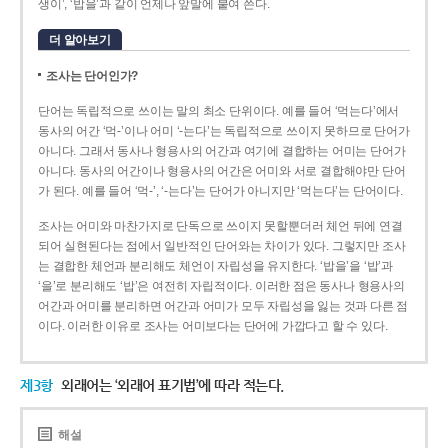
생이’, ‘밥을’과 같이 언제나 앞말에 붙여 쓴다.
더 알아보기
조사는 단어인가?
단어는 독립적으로 쓰이는 말의 최소 단위이다. 예를 들어 ‘먹는다’에서
동사의 어간 ‘먹-­’이나 어미 ‘­-는다’는 독립적으로 쓰이지 못하므로 단어가
아니다. 그래서 동사나 형용사의 어간과 여기에 결합하는 어미는 단어가
아니다. 동사의 어간이나 형용사의 어간은 어미와 서로 결합해야만 단어
가 된다. 예를 들어 ‘먹-’, ‘-는다’는 단어가 아니지만 ‘먹는다’는 단어이다.
조사는 어미와 마찬가지로 단독으로 쓰이지 못할뿐더러 체언 뒤에 연결
되어 실현된다는 점에서 일반적인 단어와는 차이가 있다. 그렇지만 조사
는 결합한 체언과 분리해도 체언이 자립성을 유지한다. ‘밥을’을 ‘밥’과
‘을’로 분리해도 ‘밥’은 여전히 자립적이다. 이러한 점은 동사나 형용사의
어간과 어미를 분리하면 어간과 어미가 모두 자립성을 잃는 것과 다른 점
이다. 이러한 이유로 조사는 어미보다는 단어에 가깝다고 할 수 있다.
제3항
외래어는 ‘외래어 표기법’에 따라 적는다.
해설