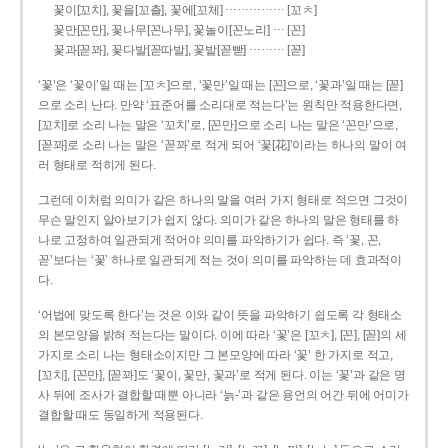
……………
꽃이[꼬치], 꽃을[꼬츨], 꽃에[꼬체]
[꼬ㅊ]
…
꽃만[꼰만], 꽃나무[꼰나무], 꽃놀이[꼰노리]
[꼰]
………
꽃과[꼳꽈], 꽃다발[꼳따발], 꽃밭[꼳빧]
[꼳]
‘꽃’은 ‘꽃이’일 때는 [꼬ㅊ]으로, ‘꽃만’일 때는 [꼰]으로, ‘꽃과’일 때는 [꼳]
으로 소리 난다. 만약 ‘표준어를 소리대로 적는다’는 원칙만 적용한다면,
[꼬치]로 소리 나는 말은 ‘꼬치’로, [꼰만]으로 소리 나는 말은 ‘꼰만’으로,
[꼳꽈]로 소리 나는 말은 ‘꼳꽈’로 적게 되어 ‘꽃[花]’이라는 하나의 말이 여
러 형태로 적히게 된다.
그런데 이처럼 의미가 같은 하나의 말을 여러 가지 형태로 적으면 그것이
무슨 말인지 알아보기가 쉽지 않다. 의미가 같은 하나의 말은 형태를 하
나로 고정하여 일관되게 적어야 의미를 파악하기가 쉽다. 즉 ‘꽃, 꼰,
꼳’보다는 ‘꽃’ 하나로 일관되게 적는 것이 의미를 파악하는 데 효과적이
다.
‘어법에 맞도록 한다’는 것은 이와 같이 뜻을 파악하기 쉽도록 각 형태소
의 본모양을 밝혀 적는다는 말이다. 이에 따라 ‘꽃’은 [꼬ㅊ], [꼰], [꼳]의 세
가지로 소리 나는 형태소이지만 그 본모양에 따라 ‘꽃’ 한 가지로 적고,
[꼬치], [꼰만], [꼳꽈]도 ‘꽃이, 꽃만, 꽃과’로 적게 된다. 이는 ‘꽃’과 같은 명
사 뒤에 조사가 결합할 때뿐 아니라 ‘늙-’과 같은 용언의 어간 뒤에 어미가
결합할 때도 동일하게 적용된다.