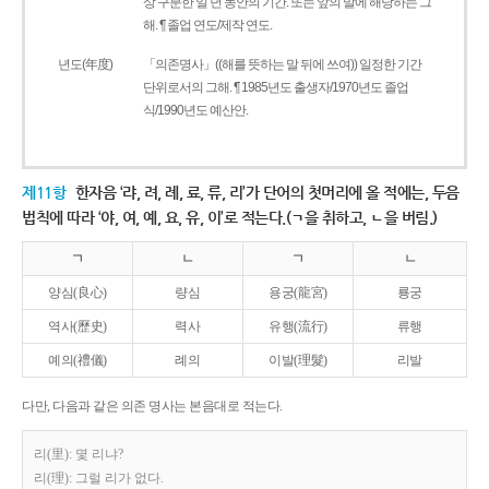
상 구분한 일 년 동안의 기간. 또는 앞의 말에 해당하는 그
해. ¶ 졸업 연도/제작 연도.
년도(年度)
「의존명사」((해를 뜻하는 말 뒤에 쓰여)) 일정한 기간
단위로서의 그해. ¶ 1985년도 출생자/1970년도 졸업
식/1990년도 예산안.
제11항
한자음 ‘랴, 려, 례, 료, 류, 리’가 단어의 첫머리에 올 적에는, 두음
법칙에 따라 ‘야, 여, 예, 요, 유, 이’로 적는다.(ㄱ을 취하고, ㄴ을 버림.)
ㄱ
ㄴ
ㄱ
ㄴ
양심(良心)
량심
용궁(龍宮)
룡궁
역사(歷史)
력사
유행(流行)
류행
예의(禮儀)
례의
이발(理髮)
리발
다만, 다음과 같은 의존 명사는 본음대로 적는다.
리(里): 몇 리냐?
리(理): 그럴 리가 없다.