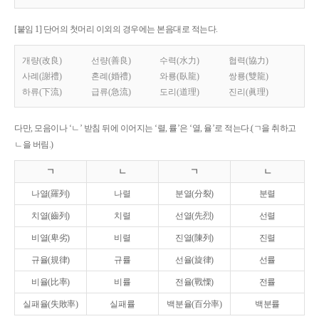
[붙임 1] 단어의 첫머리 이외의 경우에는 본음대로 적는다.
개량(改良)
선량(善良)
수력(水力)
협력(協力)
사례(謝禮)
혼례(婚禮)
와룡(臥龍)
쌍룡(雙龍)
하류(下流)
급류(急流)
도리(道理)
진리(眞理)
다만, 모음이나 ‘ㄴ’ 받침 뒤에 이어지는 ‘렬, 률’은 ‘열, 율’로 적는다.(ㄱ을 취하고
ㄴ을 버림.)
ㄱ
ㄴ
ㄱ
ㄴ
나열(羅列)
나렬
분열(分裂)
분렬
치열(齒列)
치렬
선열(先烈)
선렬
비열(卑劣)
비렬
진열(陳列)
진렬
규율(規律)
규률
선율(旋律)
선률
비율(比率)
비률
전율(戰慄)
전률
실패율(失敗率)
실패률
백분율(百分率)
백분률