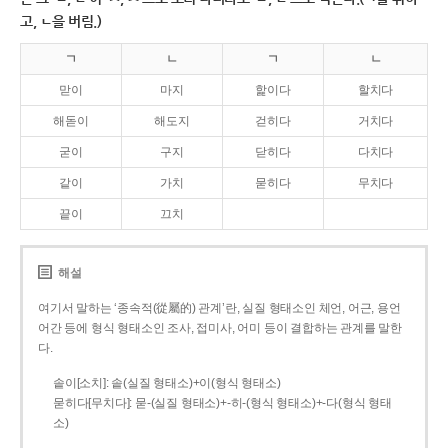
고, ㄴ을 버림.)
ㄱ
ㄴ
ㄱ
ㄴ
맏이
마지
핥이다
할치다
해돋이
해도지
걷히다
거치다
굳이
구지
닫히다
다치다
같이
가치
묻히다
무치다
끝이
끄치
해설
여기서 말하는 ‘종속적(從屬的) 관계’란, 실질 형태소인 체언, 어근, 용언
어간 등에 형식 형태소인 조사, 접미사, 어미 등이 결합하는 관계를 말한
다.
솥이[소치]: 솥(실질 형태소)+이(형식 형태소)
묻히다[무치다]: 묻­-(실질 형태소)+­-히­-(형식 형태소)+-다(형식 형태
소)