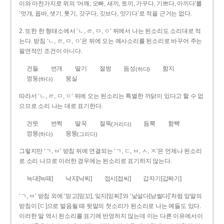
이와 마찬가지로 위의 ‘어깨, 오빠, 새끼, 토끼, 가꾸다, 기쁘다, 아끼다’를
‘엇개, 옵바, 샛기, 톳기, 갓구다, 깃브다, 앗기다’로 적을 근거는 없다.
2. 또한 한 형태소에서 ‘ㄴ, ㄹ, ㅁ, ㅇ’ 뒤에서 나는 된소리도 소리대로 적
는다. 받침 ‘ㄴ, ㄹ, ㅁ, ㅇ’은 뒤에 오는 예사소리를 된소리로 바꾸어 주는
필연적인 조건이 아니다.
건들
번개
딸기
절벙
듬성
함지
(하다)
껑둥
뭉실
(하다)
따라서 ‘ㄴ, ㄹ, ㅁ, ㅇ’ 뒤에 오는 된소리는 특별한 까닭이 있다고 할 수 없
으므로 소리 나는 대로 표기한다.
건뜻
번쩍
딸꾹
절뚝
듬뿍
함빡
(거리다)
껑뚱
뭉뚱
(하다)
(그리다)
그렇지만 ‘ㄱ, ㅂ’ 받침 뒤에 연결되는 ‘ㄱ, ㄷ, ㅂ, ㅅ, ㅈ’은 언제나 된소리
로 소리 나므로 이러한 경우에는 된소리로 표기하지 않는다.
늑대[늑때]
낙지[낙찌]
접시[접씨]
갑자기[갑짜기]
‘ㄱ, ㅂ’ 받침 외에 ‘믿고[믿꼬], 잊지[읻찌]’와 ‘낯설다[낟썰다]’처럼 앞말의
받침이 [ㄷ]으로 발음될 때 뒷말의 첫소리가 된소리로 나는 예들도 있다.
이러한 말 역시 된소리를 표기에 반영하지 않는데 이는 다른 이유에서이