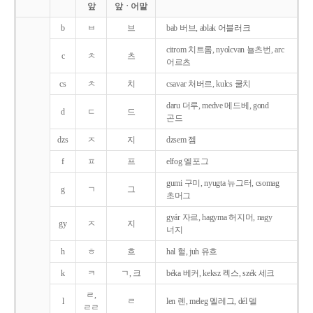
앞
앞ㆍ어말
b
ㅂ
브
bab 버브, ablak 어블러크
citrom 치트롬, nyolcvan 뇰츠번, arc
c
ㅊ
츠
어르츠
cs
ㅊ
치
csavar 처버르, kulcs 쿨치
daru 더루, medve 메드베, gond
d
ㄷ
드
곤드
dzs
ㅈ
지
dzsem 젬
f
ㅍ
프
elfog 엘포그
gumi 구미, nyugta 뉴그터, csomag
g
ㄱ
그
초머그
gyár 자르, hagyma 허지머, nagy
gy
ㅈ
지
너지
h
ㅎ
흐
hal 헐, juh 유흐
k
ㅋ
ㄱ, 크
béka 베커, keksz 켁스, szék 세크
ㄹ,
l
ㄹ
len 렌, meleg 멜레그, dél 델
ㄹㄹ