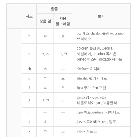
한글
자모
보기
자음
모음 앞
앞ㆍ어말
biz 비스, blandon 블란돈, braceo
b
ㅂ
브
브라세오
colcren 콜크렌, Cecilia
c
ㅋ, ㅅ
ㄱ, 크
세실리아, coccion 콕시온,
bistec 비스텍, dictado 딕타도
ch
ㅊ
―
chicharra 치차라
d
ㄷ
드
felicidad 펠리시다드
f
ㅍ
프
fuga 푸가, fran 프란
ganga 강가, geologia
g
ㄱ, ㅎ
그
헤올로히아, yungla 융글라
h
―
―
hipo 이포, quehacer 케아세르
j
ㅎ
―
jueves 후에베스, reloj 렐로
k
ㅋ
크
kapok 카포크