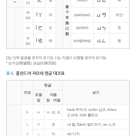
얼
yue
(ue)
웨
*
(r)
촬
ya
구
야
yuan
(uan)
위안
(ia)
류
撮
yo
요
yun
(un)
윈
口
類
ye
예
yong
(iong)
융
(ie)
[ ]는 단독 발음될 경우의 표기임. ( )는 자음이 선행할 경우의 표기임.
* 순치성(脣齒聲), 권설운(捲舌韻).
표 6
폴란드어 자모와 한글 대조표
한글
자모
보기
모음
자음
앞
앞ㆍ어말
burak 부라크, szybko 십코, dobrze
b
ㅂ
ㅂ, 브, 프
도브제, chleb 흘레프
c
ㅊ
츠
cel 첼, Balicki 발리츠키, noc 노츠
ć
ㅡ
치
dać 다치