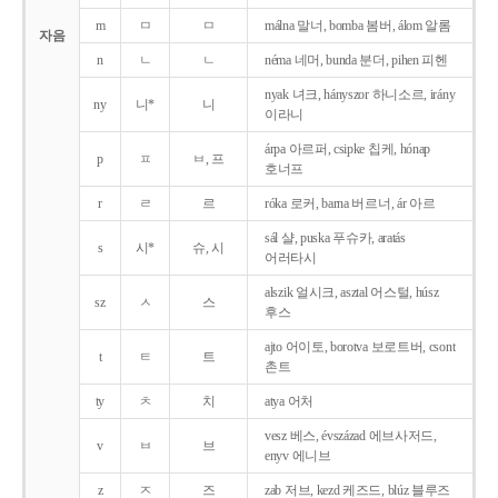
m
ㅁ
ㅁ
málna 말너, bomba 봄버, álom 알롬
자음
n
ㄴ
ㄴ
néma 네머, bunda 분더, pihen 피헨
nyak 녀크, hányszor 하니소르, irány
ny
니*
니
이라니
árpa 아르퍼, csipke 칩케, hónap
p
ㅍ
ㅂ, 프
호너프
r
ㄹ
르
róka 로커, barna 버르너, ár 아르
sál 샬, puska 푸슈카, aratás
s
시*
슈, 시
어러타시
alszik 얼시크, asztal 어스털, húsz
sz
ㅅ
스
후스
ajto 어이토, borotva 보로트버, csont
t
ㅌ
트
촌트
ty
ㅊ
치
atya 어처
vesz 베스, évszázad 에브사저드,
v
ㅂ
브
enyv 에니브
z
ㅈ
즈
zab 저브, kezd 케즈드, blúz 블루즈