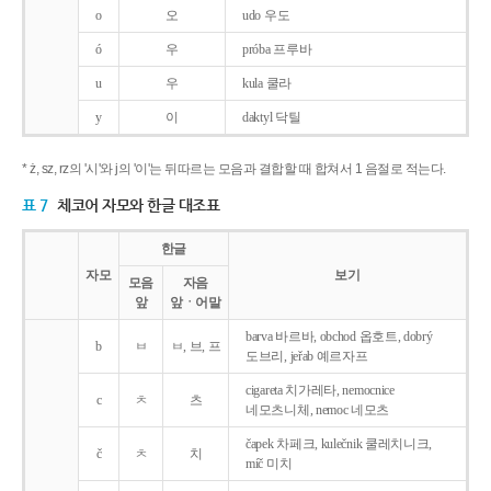
o
오
udo 우도
ó
우
próba 프루바
u
우
kula 쿨라
y
이
daktyl 닥틸
* ż, sz, rz의 '시'와 j의 '이'는 뒤따르는 모음과 결합할 때 합쳐서 1 음절로 적는다.
표 7
체코어 자모와 한글 대조표
한글
자모
보기
모음
자음
앞
앞ㆍ어말
barva 바르바, obchod 옵호트, dobrý
b
ㅂ
ㅂ, 브, 프
도브리, jeřab 예르자프
cigareta 치가레타, nemocnice
c
ㅊ
츠
네모츠니체, nemoc 네모츠
čapek 차페크, kulečnik 쿨레치니크,
č
ㅊ
치
míč 미치