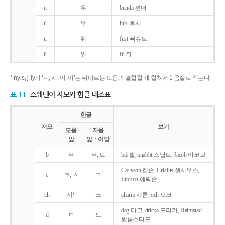
u
우
bunda 분더
ú
우
hús 후시
ü
위
füst 퓌슈트
ű
위
fű 퓌
* ny, s, j, ly의 ‘니, 시, 이, 이’는 뒤따르는 모음과 결합할 때 합쳐서 1 음절로 적는다.
표 11
스웨덴어 자모와 한글 대조표
한글
자모
보기
모음
자음
앞
앞ㆍ어말
b
ㅂ
ㅂ, 브
bal 발, snabbt 스납트, Jacob 야코브
Carlsson 칼손, Celsius 셀시우스,
c
ㅋ, ㅅ
ㄱ
Ericson 에릭손
ch
시*
크
charm 샤름, och 오크
dag 다그, dricka 드리카, Halmstad
d
ㄷ
드
할름스타드