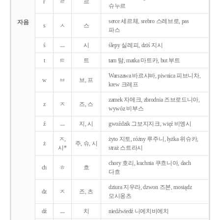
r
ㄹ
르
슈누르
serce 세르체, srebro 스레브로, pas
자음
s
ㅅ
스
파스
ś
ㅡ
시
ślepy 실레피, dziś 지시
t
ㅌ
트
tam 탐, matka 마트카, but 부트
Warszawa 바르샤바, piwnica 피브니차,
w
ㅂ
브, 프
krew 크레프
zamek 자메크, zbrodnia 즈브로드니아,
z
ㅈ
즈, 스
wywóz 비부스
ź
ㅡ
지, 시
gwoździk 그보지지크, więź 비엥시
ㅈ,
żyto 지토, różny 루주니, łyżka 위슈카,
ż
주, 슈, 시
시*
straż 스트라시
chory 호리, kuchnia 쿠흐니아, dach
ch
ㅎ
흐
다흐
dziura 지우라, dzwon 즈본, mosiądz
dz
ㅈ
즈, 츠
모시옹츠
dź
ㅡ
치
niedźwiedź 니에치비에치