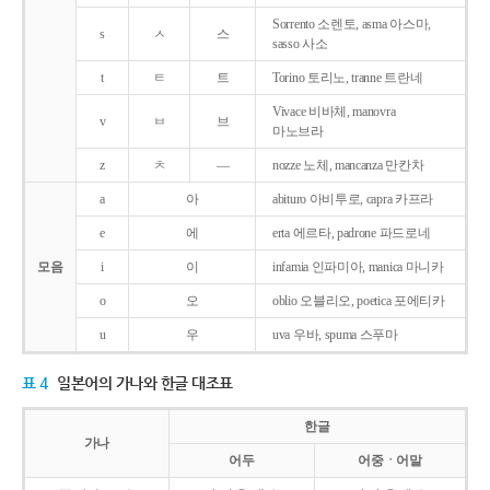
Sorrento 소렌토, asma 아스마,
s
ㅅ
스
sasso 사소
t
ㅌ
트
Torino 토리노, tranne 트란네
Vivace 비바체, manovra
v
ㅂ
브
마노브라
z
ㅊ
―
nozze 노체, mancanza 만칸차
a
아
abituro 아비투로, capra 카프라
e
에
erta 에르타, padrone 파드로네
모음
i
이
infamia 인파미아, manica 마니카
o
오
oblio 오블리오, poetica 포에티카
u
우
uva 우바, spuma 스푸마
표 4
일본어의 가나와 한글 대조표
한글
가나
어두
어중ㆍ어말