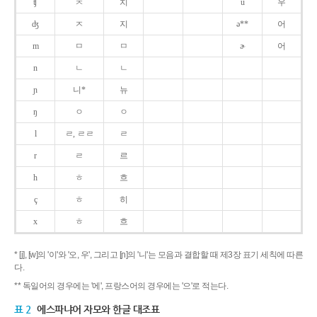
ʧ
ㅊ
치
u
우
ʤ
ㅈ
지
ə**
어
m
ㅁ
ㅁ
ɚ
어
n
ㄴ
ㄴ
ɲ
니*
뉴
ŋ
ㅇ
ㅇ
l
ㄹ, ㄹㄹ
ㄹ
r
ㄹ
르
h
ㅎ
흐
ç
ㅎ
히
x
ㅎ
흐
* [j], [w]의 '이'와 '오, 우', 그리고 [ɲ]의 '니'는 모음과 결합할 때 제3장 표기 세칙에 따른
다.
** 독일어의 경우에는 '에', 프랑스어의 경우에는 '으'로 적는다.
표 2
에스파냐어 자모와 한글 대조표