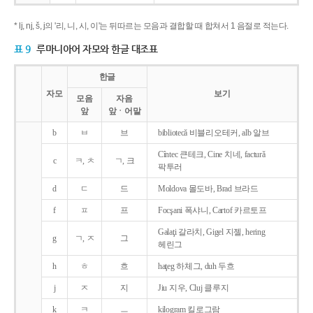
* lj, nj, š, j의 '리, 니, 시, 이'는 뒤따르는 모음과 결합할 때 합쳐서 1 음절로 적는다.
표 9
루마니아어 자모와 한글 대조표
한글
자모
보기
모음
자음
앞
앞ㆍ어말
b
ㅂ
브
bibliotecǎ 비블리오테커, alb 알브
Cîntec 큰테크, Cine 치네, facturǎ
c
ㅋ, ㅊ
ㄱ, 크
팍투러
d
ㄷ
드
Moldova 몰도바, Brad 브라드
f
ㅍ
프
Focşani 폭샤니, Cartof 카르토프
Galaţi 갈라치, Gigel 지젤, hering
g
ㄱ, ㅈ
그
헤린그
h
ㅎ
흐
haţeg 하체그, duh 두흐
j
ㅈ
지
Jiu 지우, Cluj 클루지
k
ㅋ
ㅡ
kilogram 킬로그람