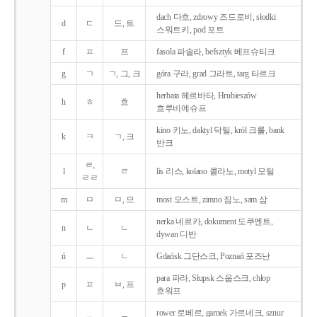
dach 다흐, zdrowy 즈드로비, słodki
d
ㄷ
드, 트
스워트키, pod 포트
f
ㅍ
프
fasola 파솔라, befsztyk 베프슈티크
g
ㄱ
ㄱ, 그, 크
góra 구라, grad 그라트, targ 타르크
herbata 헤르바타, Hrubieszów
h
ㅎ
흐
흐루비에슈프
kino 키노, daktyl 닥틸, król 크룰, bank
k
ㅋ
ㄱ, 크
반크
ㄹ,
l
ㄹ
lis 리스, kolano 콜라노, motyl 모틸
ㄹㄹ
m
ㅁ
ㅁ, 므
most 모스트, zimno 짐노, sam 삼
nerka 네르카, dokument 도쿠멘트,
n
ㄴ
ㄴ
dywan 디반
ń
ㅡ
ㄴ
Gdańsk 그단스크, Poznań 포즈난
para 파라, Słupsk 스웁스크, chłop
p
ㅍ
ㅂ, 프
흐워프
rower 로베르, garnek 가르네크, sznur