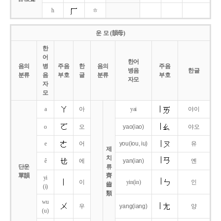
h
ㅎ
운 모 (韻母)
한
어
한어
음의
병
주음
한
음의
주음
병음
한글
분류
음
부호
글
분류
부호
자모
자
모
a
아
yai
야이
o
오
yao
(iao)
야오
e
어
you
(iou,
iu)
유
제
치
ê
에
yan
(ian)
옌
단운
류
單韻
齊
yi
이
yin(in)
인
齒
(i)
類
wu
우
yang
(iang)
양
(u)