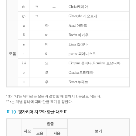
ch
ㅋ
ㅡ
Cheia 케이아
gh
ㄱ
ㅡ
Gheorghe 게오르게
a
아
Arad 아라드
ǎ
어
Bacǎu 바커우
e
에
Elena 엘레나
모음
i
이
pianist 피아니스트
î, â
으
Cîmpina 큼피나, România 로므니아
o
오
Oradea 오라데아
u
우
Nucet 누체트
* ş의 '시'는 뒤따르는 모음과 결합할 때 합쳐서 1 음절로 적는다.
** x는 개별 용례에 따라 한글 표기를 정한다.
표 10
헝가리어 자모와 한글 대조표
한글
자모
보기
모음
자음