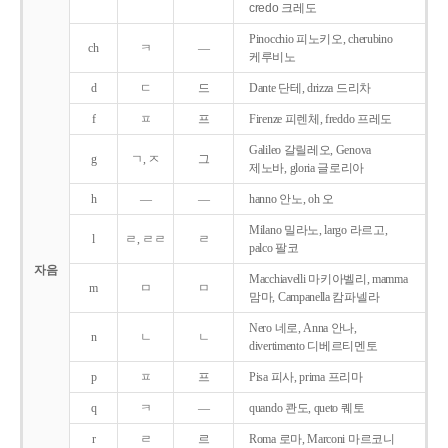
credo 크레도
Pinocchio 피노키오, cherubino
ch
ㅋ
―
케루비노
d
ㄷ
드
Dante 단테, drizza 드리차
f
ㅍ
프
Firenze 피렌체, freddo 프레도
Galileo 갈릴레오, Genova
g
ㄱ, ㅈ
그
제노바, gloria 글로리아
h
―
―
hanno 안노, oh 오
Milano 밀라노, largo 라르고,
l
ㄹ, ㄹㄹ
ㄹ
palco 팔코
자음
Macchiavelli 마키아벨리, mamma
m
ㅁ
ㅁ
맘마, Campanella 캄파넬라
Nero 네로, Anna 안나,
n
ㄴ
ㄴ
divertimento 디베르티멘토
p
ㅍ
프
Pisa 피사, prima 프리마
q
ㅋ
―
quando 콴도, queto 퀘토
r
ㄹ
르
Roma 로마, Marconi 마르코니