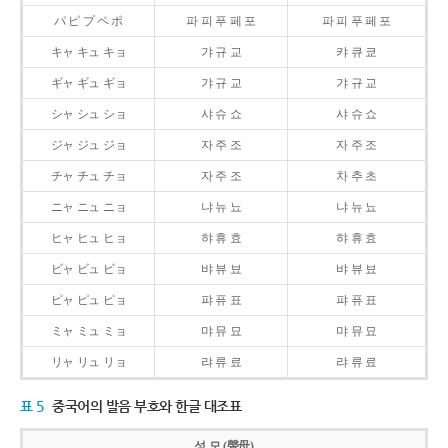
パ ピ プ ペ ポ
파 피 푸 페 포
파 피 푸 페 포
キャ キュ キョ
갸 규 교
캬 큐 쿄
ギャ ギュ ギョ
갸 규 교
갸 규 교
シャ シュ ショ
샤 슈 쇼
샤 슈 쇼
ジャ ジュ ジョ
자 주 조
자 주 조
チャ チュ チョ
자 주 조
차 추 초
ニャ ニュ ニョ
냐 뉴 뇨
냐 뉴 뇨
ヒャ ヒュ ヒョ
햐 휴 효
햐 휴 효
ビャ ビュ ビョ
뱌 뷰 뵤
뱌 뷰 뵤
ピャ ピュ ピョ
퍄 퓨 표
퍄 퓨 표
ミャ ミュ ミョ
먀 뮤 묘
먀 뮤 묘
リャ リュ リョ
랴 류 료
랴 류 료
표 5
중국어의 발음 부호와 한글 대조표
성 모 (聲母)