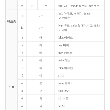
zs
ㅈ
주
zsák 자크, tőzsde 퇴주데, rozs 로주
ajak 어여크, fej 페이, január
j
이*
여누아르
반모음
lyuk 유크, mélység 메이셰그, király
ly
이*
키라이
a
어
lakat 러커트
á
아
máj 마이
e
에
mert 메르트
é
에
mész 메스
i
이
isten 이슈텐
í
이
sí 시
o
오
torna 토르너
모음
ó
오
róka 로커
ö
외
sör 쇠르
ő
외
nő 뇌