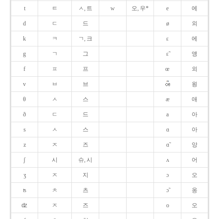
t
ㅌ
ㅅ, 트
w
오, 우*
e
에
d
ㄷ
드
ø
외
k
ㅋ
ㄱ, 크
ɛ
에
g
ㄱ
그
ɛ̃
앵
f
ㅍ
프
œ
외
v
ㅂ
브
욍
θ
ㅅ
스
æ
애
ð
ㄷ
드
a
아
s
ㅅ
스
ɑ
아
z
ㅈ
즈
ɑ̃
앙
ʃ
시
슈, 시
ʌ
어
ʒ
ㅈ
지
ɔ
오
ʦ
ㅊ
츠
ɔ̃
옹
ʣ
ㅈ
즈
o
오