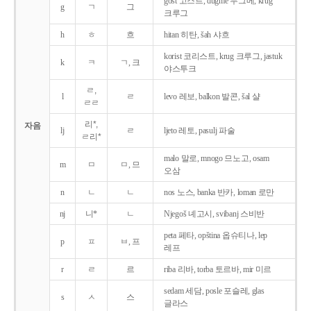
gost 고스트, dugme 두그메, krug
g
ㄱ
그
크루그
h
ㅎ
흐
hitan 히탄, šah 샤흐
korist 코리스트, krug 크루그, jastuk
k
ㅋ
ㄱ, 크
야스투크
ㄹ,
l
ㄹ
levo 레보, balkon 발콘, šal 샬
ㄹㄹ
리*,
자음
lj
ㄹ
ljeto 레토, pasulj 파술
ㄹ리*
malo 말로, mnogo 므노고, osam
m
ㅁ
ㅁ, 므
오삼
n
ㄴ
ㄴ
nos 노스, banka 반카, loman 로만
nj
니*
ㄴ
Njegoš 녜고시, svibanj 스비반
peta 페타, opština 옵슈티나, lep
p
ㅍ
ㅂ, 프
레프
r
ㄹ
르
riba 리바, torba 토르바, mir 미르
sedam 세담, posle 포슬레, glas
s
ㅅ
스
글라스