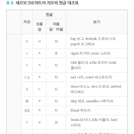
표 8
세르보크로아트어 자모와 한글 대조표
한글
자모
보기
모음
자음
앞
앞ㆍ어말
bog 보그, drobnjak 드로브냐크,
b
ㅂ
브
pogreb 포그레브
c
ㅊ
츠
cigara 치가라, novac 노바츠
čelik 첼리크, točka 토치카, kolač
č
ㅊ
치
콜라치
ć, tj
ㅊ
치
naći 나치, sestrić 세스트리치
desno 데스노, drvo 드르보, medved
d
ㄷ
드
메드베드
dž
ㅈ
지
džep 제프, narudžba 나루지바
đ,dj
ㅈ
지
Ðurađ 주라지
fasada 파사다, kifla 키플라, šaraf
f
ㅍ
프
샤라프