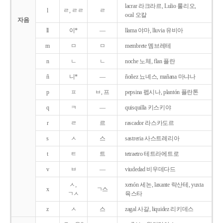
lacrar 라크라르, Lulio 룰리오,
l
ㄹ, ㄹㄹ
ㄹ
ocal 오칼
자음
ll
이*
―
llama 야마, lluvia 유비아
m
ㅁ
ㅁ
membrete 멤브레테
n
ㄴ
ㄴ
noche 노체, flan 플란
ñ
니*
―
ñoñez 뇨녜스, mañana 마냐나
p
ㅍ
ㅂ, 프
pepsina 펩시나, plantón 플란톤
q
ㅋ
―
quisquilla 키스키야
r
ㄹ
르
rascador 라스카도르
s
ㅅ
스
sastreria 사스트레리아
t
ㅌ
트
tetraetro 테트라에트로
v
ㅂ
―
viudedad 비우데다드
ㅅ,
xenón 세논, laxante 락산테, yuxta
x
ㄱ스
ㄱㅅ
육스타
z
ㅅ
스
zagal 사갈, liquidez 리키데스