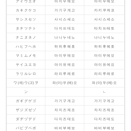
ア イ ウ エ オ
아 이 우 에 오
아 이 우 에 오
カ キ ク ケ コ
가 기 구 게 고
카 키 쿠 케 코
サ シ ス セ ソ
사 시 스 세 소
사 시 스 세 소
タ チ ツ テ ト
다 지 쓰 데 도
타 치 쓰 테 토
ナ ニ ヌ ネ ノ
나 니 누 네 노
나 니 누 네 노
ハ ヒ フ ヘ ホ
하 히 후 헤 호
하 히 후 헤 호
マ ミ ム メ モ
마 미 무 메 모
마 미 무 메 모
ヤ イ ユ エ ヨ
야 이 유 에 요
야 이 유 에 요
ラ リ ル レ ロ
라 리 루 레 로
라 리 루 레 로
ワ (ヰ) ウ (ヱ) ヲ
와 (이) 우 (에) 오
와 (이) 우 (에) 오
ン
ㄴ
ガ ギ グ ゲ ゴ
가 기 구 게 고
가 기 구 게 고
ザ ジ ズ ゼ ゾ
자 지 즈 제 조
자 지 즈 제 조
ダ ヂ ヅ デ ド
다 지 즈 데 도
다 지 즈 데 도
バ ビ ブ ベ ボ
바 비 부 베 보
바 비 부 베 보