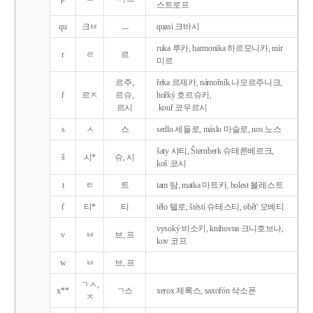
스트로프
qu
크ㅂ
ㅡ
quasi 크바시
ruka 루카, harmonika 하르모니카, mír
r
ㄹ
르
미르
르주,
řeka 르제카, námořník 나모르주니크,
ř
르ㅈ
르슈,
hořký 호르슈키,
르시
kouř 코우르시
s
ㅅ
스
sedlo 세들로, máslo 마슬로, nos 노스
šaty 샤티, Šternberk 슈테른베르크,
š
시*
슈, 시
koš 코시
t
ㅌ
트
tam 탐, matka 마트카, bolest 볼레스트
t'
티*
티
tělo 텔로, štěstí 슈테스티, obět' 오베티
vysoký 비소키, knihovna 크니호브나,
v
ㅂ
브, 프
kov 코프
w
ㅂ
브, 프
ㄱㅅ,
x**
ㄱ스
xerox 제록스, saxofón 삭소폰
ㅈ