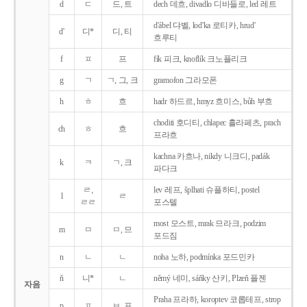
d
ㄷ
드, 트
dech 데흐, divadlo 디바들로, led 레트
d'ábel 댜벨, lod'ka 로티카, hrud'
d'
디*
디, 티
흐루티
f
ㅍ
프
fík 피크, knoflík 크노플리크
g
ㄱ
ㄱ, 그, 크
gramofon 그라모폰
h
ㅎ
흐
hadr 하드르, hmyz 흐미스, bůh 부흐
choditi 호디티, chlapec 흘라페츠, prach
ch
ㅎ
흐
프라흐
kachna 카흐나, nikdy 니크디, padák
k
ㅋ
ㄱ, 크
파다크
ㄹ,
lev 레프, šplhati 슈플하티, postel
l
ㄹ
ㄹㄹ
포스텔
most 모스트, mrak 므라크, podzim
m
ㅁ
ㅁ, 므
포드짐
n
ㄴ
ㄴ
noha 노하, podmínka 포드민카
ň
니*
ㄴ
němý 네미, sáňky 산키, Plzeň 플젠
자음
Praha 프라하, koroptev 코롭테프, strop
p
ㅍ
ㅂ, 프