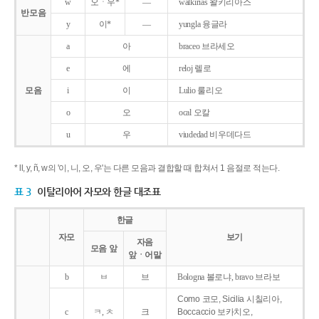
w
오ㆍ우*
―
walkirias 왈키리아스
반모음
y
이*
―
yungla 융글라
a
아
braceo 브라세오
e
에
reloj 렐로
모음
i
이
Lulio 룰리오
o
오
ocal 오칼
u
우
viudedad 비우데다드
* ll, y, ñ, w의 '이, 니, 오, 우'는 다른 모음과 결합할 때 합쳐서 1 음절로 적는다.
표 3
이탈리아어 자모와 한글 대조표
한글
자모
보기
자음
모음 앞
앞ㆍ어말
b
ㅂ
브
Bologna 볼로냐, bravo 브라보
Como 코모, Sicilia 시칠리아,
c
ㅋ, ㅊ
크
Boccaccio 보카치오,