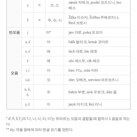
zámek 자메크, pozdní 포즈드니, bez
z
ㅈ
즈, 스
베스
Žižka 지슈카, Žvěřina 주베르지나,
ž
ㅈ
주, 슈, 시
Brož 브로시
반모음
j
이*
jaro 야로, pokoj 포코이
a, á
아
balík 발리크, komár 코마르
e, é
에
dech 데흐, léto 레토
ě
예
sěst 셰스트, věk 베크
i, í
이
kino 키노, míra 미라
모음
o,ó
오
obec 오베츠, nervózni 네르보즈니
u, ú,
우
buben 부벤, úrok 우로크, dům 둠
ů
y, ý
이
jazyk
야지크, líný 리니
* d', ň, š, t', j의 '디, 니, 시, 티, 이'는 뒤따르는 모음과 결합할 때 합쳐서 1 음절로 적는
다.
** x는 개별 용례에 따라 한글 표기를 정한다.