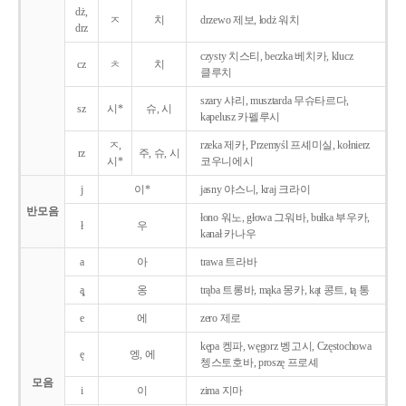
dż,
ㅈ
치
drzewo 제보, łodż 워치
drz
czysty 치스티, beczka 베치카, klucz
cz
ㅊ
치
클루치
szary 샤리, musztarda 무슈타르다,
sz
시*
슈, 시
kapelusz 카펠루시
ㅈ,
rzeka 제카, Przemyśl 프셰미실, kołnierz
rz
주, 슈, 시
시*
코우니에시
j
이*
jasny 야스니, kraj 크라이
반모음
łono 워노, głowa 그워바, bułka 부우카,
ł
우
kanał 카나우
a
아
trawa 트라바
ą̨
옹
trąba 트롱바, mąka 몽카, kąt 콩트, tą 통
e
에
zero 제로
kępa 켕파, węgorz 벵고시, Częstochowa
ę
엥, 에
쳉스토호바, proszę 프로셰
모음
i
이
zima 지마