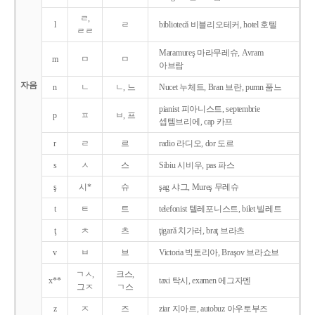
ㄹ,
l
ㄹ
bibliotecǎ 비블리오테커, hotel 호텔
ㄹㄹ
Maramureş 마라무레슈, Avram
m
ㅁ
ㅁ
아브람
자음
n
ㄴ
ㄴ, 느
Nucet 누체트, Bran 브란, pumn 품느
pianist 피아니스트, septembrie
p
ㅍ
ㅂ, 프
셉템브리에, cap 카프
r
ㄹ
르
radio 라디오, dor 도르
s
ㅅ
스
Sibiu 시비우, pas 파스
ş
시*
슈
şag 샤그, Mureş 무레슈
t
ㅌ
트
telefonist 텔레포니스트, bilet 빌레트
ţ
ㅊ
츠
ţigarǎ 치가러, braţ 브라츠
v
ㅂ
브
Victoria 빅토리아, Braşov 브라쇼브
ㄱㅅ,
크스,
x**
taxi 탁시, examen 에그자멘
그ㅈ
ㄱ스
z
ㅈ
즈
ziar 지아르, autobuz 아우토부즈