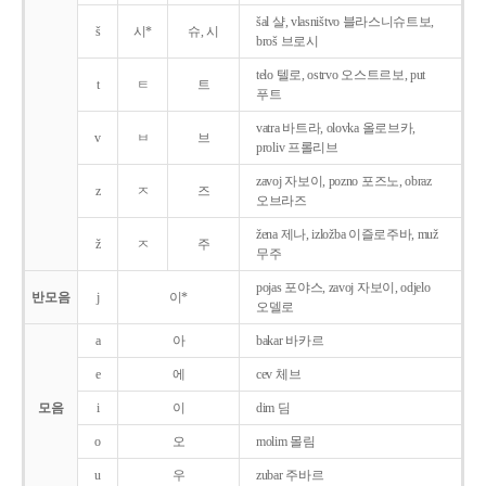
šal 샬, vlasništvo 블라스니슈트보,
š
시*
슈, 시
broš 브로시
telo 텔로, ostrvo 오스트르보, put
t
ㅌ
트
푸트
vatra 바트라, olovka 올로브카,
v
ㅂ
브
proliv 프롤리브
zavoj 자보이, pozno 포즈노, obraz
z
ㅈ
즈
오브라즈
žena 제나, izložba 이즐로주바, muž
ž
ㅈ
주
무주
pojas 포야스, zavoj 자보이, odjelo
반모음
j
이*
오델로
a
아
bakar 바카르
e
에
cev 체브
모음
i
이
dim 딤
o
오
molim 몰림
u
우
zubar 주바르