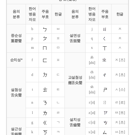
한어
한어
음의
주음
음의
주음
병음
한글
병음
한글
분류
부호
분류
부호
자모
자모
b
ㅂ
j
ㅈ
중순성
설면성
p
ㅍ
q
ㅊ
重脣聲
舌面聲
m
ㅁ
x
ㅅ
zh
순치성*
f
ㅍ
ㅈ [즈]
[zhi]
ch
d
ㄷ
ㅊ [츠]
교설첨성
[chi]
翹舌尖聲
sh
t
ㅌ
ㅅ [스]
설첨성
[shi]
舌尖聲
ㄖ
n
ㄴ
r [ri]
ㄹ [르]
l
ㄹ
z [zi]
ㅉ [쯔]
설치성
g
ㄱ
c [ci]
ㅊ [츠]
舌齒聲
설근성
k
ㅋ
s [si]
ㅆ [쓰]
舌根聲