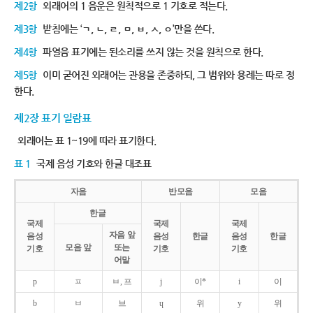
제2항
외래어의 1 음운은 원칙적으로 1 기호로 적는다.
제3항
받침에는 ‘ㄱ, ㄴ, ㄹ, ㅁ, ㅂ, ㅅ, ㅇ’만을 쓴다.
제4항
파열음 표기에는 된소리를 쓰지 않는 것을 원칙으로 한다.
제5항
이미 굳어진 외래어는 관용을 존중하되, 그 범위와 용례는 따로 정
한다.
제2장 표기 일람표
외래어는 표 1~19에 따라 표기한다.
표 1
국제 음성 기호와 한글 대조표
자음
반모음
모음
한글
국제
국제
국제
자음 앞
음성
음성
한글
음성
한글
모음 앞
또는
기호
기호
기호
어말
p
ㅍ
ㅂ, 프
j
이*
i
이
b
ㅂ
브
ɥ
위
y
위