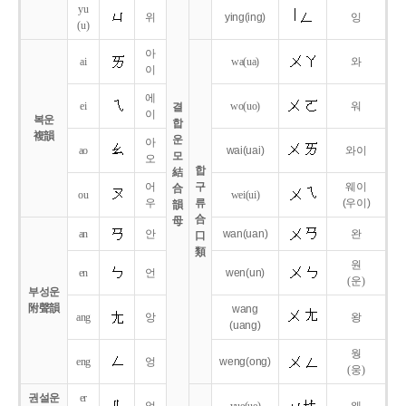
yu
위
ying
(ing)
잉
(u)
아
ai
wa
(ua)
와
이
에
ei
wo
(uo)
워
결
이
복운
합
複韻
운
아
ao
wai
(uai)
와이
모
오
합
結
어
구
웨이
合
ou
wei
(ui)
우
류
(우이)
韻
合
母
an
안
wan
(uan)
완
口
類
원
en
언
wen
(un)
(운)
부성운
附聲韻
wang
ang
앙
왕
(uang)
웡
eng
엉
weng
(ong)
(웅)
권설운
er