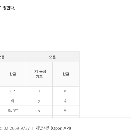
 정한다.
모음
모음
국제 음성
한글
한글
기호
이*
i
이
위
y
위
오, 우*
e
에
ø
외
: 02-2669-9737
개발지원(Open API)
ɛ
에