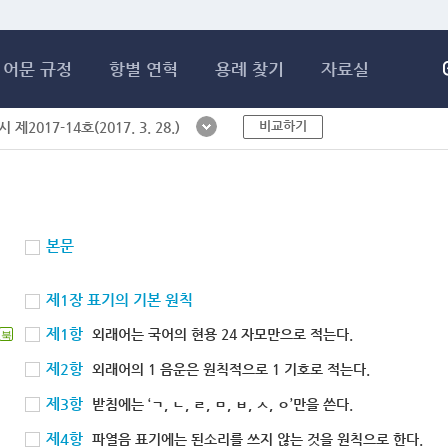
메인콘텐츠 바로가기
어문 규정
항별 연혁
용례 찾기
자료실
비교하기
제2017-14호(2017. 3. 28.)
본문
제1장 표기의 기본 원칙
제1항
외래어는 국어의 현용 24 자모만으로 적는다.
북
제2항
외래어의 1 음운은 원칙적으로 1 기호로 적는다.
제3항
받침에는 ‘ㄱ, ㄴ, ㄹ, ㅁ, ㅂ, ㅅ, ㅇ’만을 쓴다.
제4항
파열음 표기에는 된소리를 쓰지 않는 것을 원칙으로 한다.