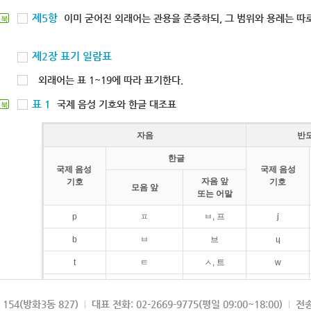
제5항
이미 굳어진 외래어는 관용을 존중하되, 그 범위와 용례는 따로
북
제2장 표기 일람표
외래어는 표 1~19에 따라 표기한다.
표 1
국제 음성 기호와 한글 대조표
북
자음
반
한글
국제 음성
국제 음성
자음 앞
기호
기호
모음 앞
또는 어말
p
ㅍ
ㅂ, 프
j
b
ㅂ
브
ɥ
t
ㅌ
ㅅ, 트
w
d
ㄷ
드
154(방화3동 827)
대표 전화: 02-2669-9775(평일 09:00~18:00)
전송
k
ㅋ
ㄱ, 크