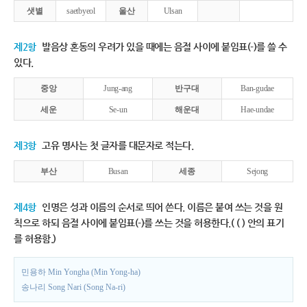
샛별
saetbyeol
울산
Ulsan
제2항
발음상 혼동의 우려가 있을 때에는 음절 사이에 붙임표(-)를 쓸 수
있다.
중앙
Jung-ang
반구대
Ban-gudae
세운
Se-un
해운대
Hae-undae
제3항
고유 명사는 첫 글자를 대문자로 적는다.
부산
Busan
세종
Sejong
제4항
인명은 성과 이름의 순서로 띄어 쓴다. 이름은 붙여 쓰는 것을 원
칙으로 하되 음절 사이에 붙임표(-)를 쓰는 것을 허용한다.( ( ) 안의 표기
를 허용함.)
민용하 Min Yongha (Min Yong-ha)
송나리 Song Nari (Song Na-ri)