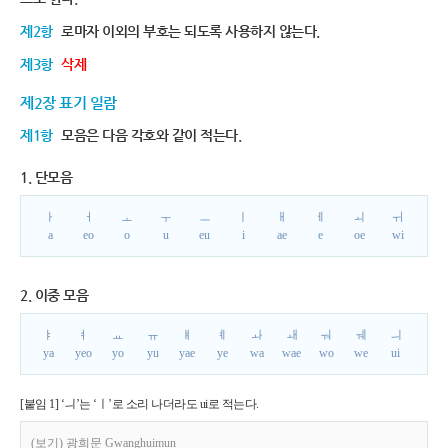
제2항
로마자 이외의 부호는 되도록 사용하지 않는다.
제3항
삭제
제2장 표기 일람
제1항
모음은 다음 각호와 같이 적는다.
1. 단모음
ㅏ
ㅓ
ㅗ
ㅜ
ㅡ
ㅣ
ㅐ
ㅔ
ㅚ
ㅟ
a
eo
o
u
eu
i
ae
e
oe
wi
2. 이중 모음
ㅑ
ㅕ
ㅛ
ㅠ
ㅒ
ㅖ
ㅘ
ㅙ
ㅝ
ㅞ
ㅢ
ya
yeo
yo
yu
yae
ye
wa
wae
wo
we
ui
[붙임 1] ‘ㅢ’는 ‘ㅣ’로 소리 나더라도 ui로 적는다.
(보기) 광희문 Gwanghuimun