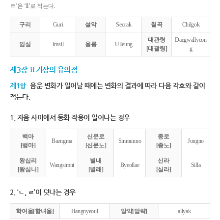
ㄹ’은 ‘ll’로 적는다.
구리
Guri
설악
Seorak
칠곡
Chilgok
대관령
Daegwallyeon
임실
Imsil
울릉
Ulleung
[대괄령]
g
제3장 표기상의 유의점
제1항
음운 변화가 일어날 때에는 변화의 결과에 따라 다음 각호와 같이
적는다.
1. 자음 사이에서 동화 작용이 일어나는 경우
백마
신문로
종로
Baengma
Sinmunno
Jongno
[뱅마]
[신문노]
[종노]
왕십리
별내
신라
Wangsimni
Byeollae
Silla
[왕심니]
[별래]
[실라]
2. ‘ㄴ, ㄹ’이 덧나는 경우
학여울[항녀울]
Hangnyeoul
알약[알략]
allyak