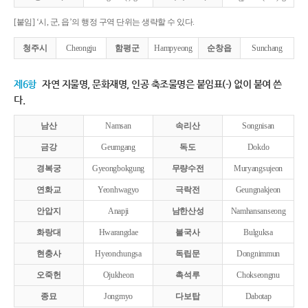
[붙임] ‘시, 군, 읍’의 행정 구역 단위는 생략할 수 있다.
청주시
Cheongju
함평군
Hampyeong
순창읍
Sunchang
제6항
자연 지물명, 문화재명, 인공 축조물명은 붙임표(-) 없이 붙여 쓴
다.
남산
Namsan
속리산
Songnisan
금강
Geumgang
독도
Dokdo
경복궁
Gyeongbokgung
무량수전
Muryangsujeon
연화교
Yeonhwagyo
극락전
Geungnakjeon
안압지
Anapji
남한산성
Namhansanseong
화랑대
Hwarangdae
불국사
Bulguksa
현충사
Hyeonchungsa
독립문
Dongnimmun
오죽헌
Ojukheon
촉석루
Chokseongnu
종묘
Jongmyo
다보탑
Dabotap