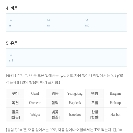
4. 비음
ㄴ
ㅁ
ㅇ
n
m
ng
5. 유음
ㄹ
r, l
[붙임 1] ‘ㄱ, ㄷ, ㅂ’은 모음 앞에서는 ‘g, d, b’로, 자음 앞이나 어말에서는 ‘k, t, p’로
적는다.([ ] 안의 발음에 따라 표기함.)
구미
Gumi
영동
Yeongdong
백암
Baegam
옥천
Okcheon
합덕
Hapdeok
호법
Hobeop
월곶
벚꽃
한밭
Wolgot
beotkkot
Hanbat
[월곧]
[벋꼳]
[한받]
[붙임 2] ‘ㄹ’은 모음 앞에서는 ‘r’로, 자음 앞이나 어말에서는 ‘l’로 적는다. 단, ‘ㄹ