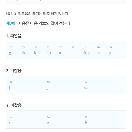
[붙임 2] 장모음의 표기는 따로 하지 않는다.
제2항
자음은 다음 각호와 같이 적는다.
1. 파열음
ㄱ
ㄲ
ㅋ
ㄷ
ㄸ
ㅌ
ㅂ
ㅃ
ㅍ
g, k
kk
k
d, t
tt
t
b, p
pp
p
2. 파찰음
ㅈ
ㅉ
ㅊ
j
jj
ch
3. 마찰음
ㅅ
ㅆ
ㅎ
s
ss
h