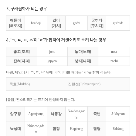
3. 구개음화가 되는 경우
해돋이
같이
굳히다
haedoji
gachi
guchida
[해도지]
[가치]
[구치다]
4. ‘ㄱ, ㄷ, ㅂ, ㅈ’이 ‘ㅎ’과 합하여 거센소리로 소리 나는 경우
좋고[조코]
joko
놓다[노타]
nota
잡혀[자펴]
japyeo
낳지[나치]
nachi
다만, 체언에서 ‘ㄱ, ㄷ, ㅂ’ 뒤에 ‘ㅎ’이 따를 때에는 ‘ㅎ’을 밝혀 적는다.
묵호(Mukho)
집현전(Jiphyeonjeon)
[붙임] 된소리되기는 표기에 반영하지 않는다.
Nakdonggan
압구정
Apgujeong
낙동강
죽변
Jukbyeon
g
Nakseongda
낙성대
합정
Hapjeong
팔당
Paldang
e