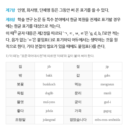
제7항
인명, 회사명, 단체명 등은 그동안 써 온 표기를 쓸 수 있다.
제8항
학술 연구 논문 등 특수 분야에서 한글 복원을 전제로 표기할 경우
에는 한글 표기를 대상으로 적는다.
1)
이 때
글자 대응은 제2장을 따르되 ‘ㄱ, ㄷ, ㅂ, ㄹ’은 ‘g, d, b, l’로만 적는
다. 음가 없는 ‘ㅇ’은 붙임표(-)로 표기하되 어두에서는 생략하는 것을 원
칙으로 한다. 기타 분절의 필요가 있을 때에도 붙임표(-)를 쓴다.
1) '이 때'는 "표준국어대사전"에 따르면 '이때'와 같이 붙여 써야 한다.
집
jib
짚
jip
밖
bakk
값
gabs
붓꽃
buskkoch
먹는
meogneun
독립
doglib
문리
munli
물엿
mul-yeos
굳이
gud-i
좋다
johda
가곡
gagog
조랑말
jolangmal
없었습니다
eobs-eoss-seubnida