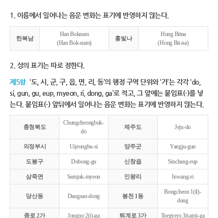
1. 이름에서 일어나는 음운 변화는 표기에 반영하지 않는다.
Han Boknam
Hong Bitna
한복남
홍빛나
(Han Bok-nam)
(Hong Bit-na)
2. 성의 표기는 따로 정한다.
제5항
‘도, 시, 군, 구, 읍, 면, 리, 동’의 행정 구역 단위와 ‘가’는 각각 ‘do,
si, gun, gu, eup, myeon, ri, dong, ga’로 적고, 그 앞에는 붙임표(-)를 넣
는다. 붙임표(-) 앞뒤에서 일어나는 음운 변화는 표기에 반영하지 않는다.
Chungcheongbuk-
충청북도
제주도
Jeju-do
do
의정부시
Uijeongbu-si
양주군
Yangju-gun
도봉구
Dobong-gu
신창읍
Sinchang-eup
삼죽면
Samjuk-myeon
인왕리
Inwang-ri
Bongcheon 1(il)-
당산동
Dangsan-dong
봉천 1동
dong
종로 2가
Jongno 2(i)-ga
퇴계로 3가
Toegyero 3(sam)-ga