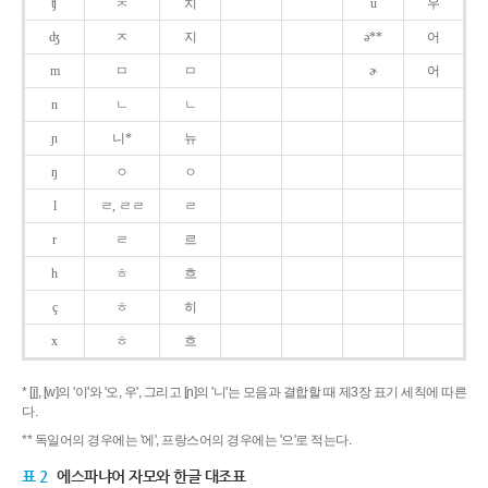
ʧ
ㅊ
치
u
우
ʤ
ㅈ
지
ə**
어
m
ㅁ
ㅁ
ɚ
어
n
ㄴ
ㄴ
ɲ
니*
뉴
ŋ
ㅇ
ㅇ
l
ㄹ, ㄹㄹ
ㄹ
r
ㄹ
르
h
ㅎ
흐
ç
ㅎ
히
x
ㅎ
흐
* [j], [w]의 '이'와 '오, 우', 그리고 [ɲ]의 '니'는 모음과 결합할 때 제3장 표기 세칙에 따른
다.
** 독일어의 경우에는 '에', 프랑스어의 경우에는 '으'로 적는다.
표 2
에스파냐어 자모와 한글 대조표