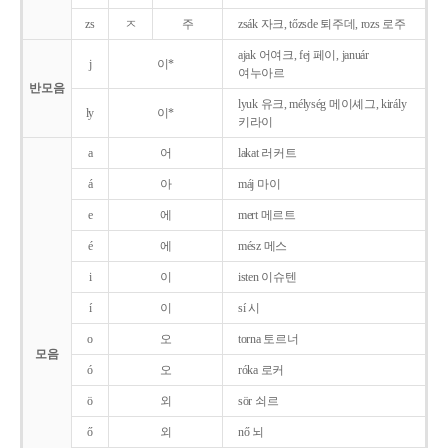
zs
ㅈ
주
zsák 자크, tőzsde 퇴주데, rozs 로주
ajak 어여크, fej 페이, január
j
이*
여누아르
반모음
lyuk 유크, mélység 메이셰그, király
ly
이*
키라이
a
어
lakat 러커트
á
아
máj 마이
e
에
mert 메르트
é
에
mész 메스
i
이
isten 이슈텐
í
이
sí 시
o
오
torna 토르너
모음
ó
오
róka 로커
ö
외
sör 쇠르
ő
외
nő 뇌