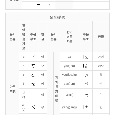
h
ㅎ
운 모 (韻母)
한
어
한어
음의
병
주음
한
음의
주음
병음
한글
분류
음
부호
글
분류
부호
자모
자
모
a
아
yai
야이
o
오
yao
(iao)
야오
e
어
you
(iou,
iu)
유
제
치
ê
에
yan
(ian)
옌
단운
류
單韻
齊
yi
이
yin(in)
인
齒
(i)
類
wu
우
yang
(iang)
양
(u)