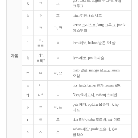
gost 고스트, dugme 두그메, krug
g
ㄱ
그
크루그
h
ㅎ
흐
hitan 히탄, šah 샤흐
korist 코리스트, krug 크루그, jastuk
k
ㅋ
ㄱ, 크
야스투크
ㄹ,
l
ㄹ
levo 레보, balkon 발콘, šal 샬
ㄹㄹ
리*,
자음
lj
ㄹ
ljeto 레토, pasulj 파술
ㄹ리*
malo 말로, mnogo 므노고, osam
m
ㅁ
ㅁ, 므
오삼
n
ㄴ
ㄴ
nos 노스, banka 반카, loman 로만
nj
니*
ㄴ
Njegoš 녜고시, svibanj 스비반
peta 페타, opština 옵슈티나, lep
p
ㅍ
ㅂ, 프
레프
r
ㄹ
르
riba 리바, torba 토르바, mir 미르
sedam 세담, posle 포슬레, glas
s
ㅅ
스
글라스