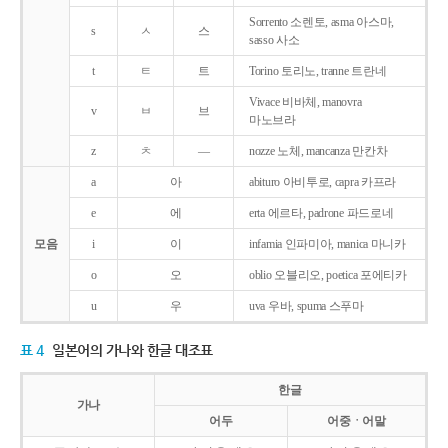
Sorrento 소렌토, asma 아스마,
s
ㅅ
스
sasso 사소
t
ㅌ
트
Torino 토리노, tranne 트란네
Vivace 비바체, manovra
v
ㅂ
브
마노브라
z
ㅊ
―
nozze 노체, mancanza 만칸차
a
아
abituro 아비투로, capra 카프라
e
에
erta 에르타, padrone 파드로네
모음
i
이
infamia 인파미아, manica 마니카
o
오
oblio 오블리오, poetica 포에티카
u
우
uva 우바, spuma 스푸마
표 4
일본어의 가나와 한글 대조표
한글
가나
어두
어중ㆍ어말