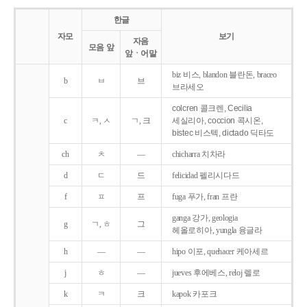
한글
자모
보기
자음
모음 앞
앞ㆍ어말
biz 비스, blandon 블란돈, braceo
b
ㅂ
브
브라세오
colcren 콜크렌, Cecilia
c
ㅋ, ㅅ
ㄱ, 크
세실리아, coccion 콕시온,
bistec 비스텍, dictado 딕타도
ch
ㅊ
―
chicharra 치차라
d
ㄷ
드
felicidad 펠리시다드
f
ㅍ
프
fuga 푸가, fran 프란
ganga 강가, geologia
g
ㄱ, ㅎ
그
헤올로히아, yungla 융글라
h
―
―
hipo 이포, quehacer 케아세르
j
ㅎ
―
jueves 후에베스, reloj 렐로
k
ㅋ
크
kapok 카포크