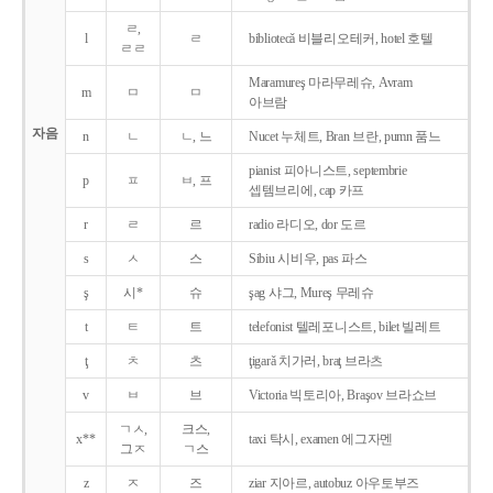
ㄹ,
l
ㄹ
bibliotecǎ 비블리오테커, hotel 호텔
ㄹㄹ
Maramureş 마라무레슈, Avram
m
ㅁ
ㅁ
아브람
자음
n
ㄴ
ㄴ, 느
Nucet 누체트, Bran 브란, pumn 품느
pianist 피아니스트, septembrie
p
ㅍ
ㅂ, 프
셉템브리에, cap 카프
r
ㄹ
르
radio 라디오, dor 도르
s
ㅅ
스
Sibiu 시비우, pas 파스
ş
시*
슈
şag 샤그, Mureş 무레슈
t
ㅌ
트
telefonist 텔레포니스트, bilet 빌레트
ţ
ㅊ
츠
ţigarǎ 치가러, braţ 브라츠
v
ㅂ
브
Victoria 빅토리아, Braşov 브라쇼브
ㄱㅅ,
크스,
x**
taxi 탁시, examen 에그자멘
그ㅈ
ㄱ스
z
ㅈ
즈
ziar 지아르, autobuz 아우토부즈