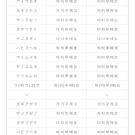
ア イ ウ エ オ
아 이 우 에 오
아 이 우 에 오
カ キ ク ケ コ
가 기 구 게 고
카 키 쿠 케 코
サ シ ス セ ソ
사 시 스 세 소
사 시 스 세 소
タ チ ツ テ ト
다 지 쓰 데 도
타 치 쓰 테 토
ナ ニ ヌ ネ ノ
나 니 누 네 노
나 니 누 네 노
ハ ヒ フ ヘ ホ
하 히 후 헤 호
하 히 후 헤 호
マ ミ ム メ モ
마 미 무 메 모
마 미 무 메 모
ヤ イ ユ エ ヨ
야 이 유 에 요
야 이 유 에 요
ラ リ ル レ ロ
라 리 루 레 로
라 리 루 레 로
ワ (ヰ) ウ (ヱ) ヲ
와 (이) 우 (에) 오
와 (이) 우 (에) 오
ン
ㄴ
ガ ギ グ ゲ ゴ
가 기 구 게 고
가 기 구 게 고
ザ ジ ズ ゼ ゾ
자 지 즈 제 조
자 지 즈 제 조
ダ ヂ ヅ デ ド
다 지 즈 데 도
다 지 즈 데 도
バ ビ ブ ベ ボ
바 비 부 베 보
바 비 부 베 보