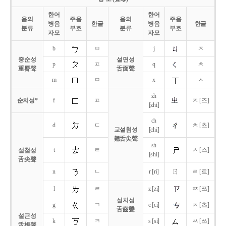
한어
한어
음의
주음
음의
주음
병음
한글
병음
한글
분류
부호
분류
부호
자모
자모
b
ㅂ
j
ㅈ
중순성
설면성
p
ㅍ
q
ㅊ
重脣聲
舌面聲
m
ㅁ
x
ㅅ
zh
순치성*
f
ㅍ
ㅈ [즈]
[zhi]
ch
d
ㄷ
ㅊ [츠]
교설첨성
[chi]
翹舌尖聲
sh
t
ㅌ
ㅅ [스]
설첨성
[shi]
舌尖聲
ㄖ
n
ㄴ
r [ri]
ㄹ [르]
l
ㄹ
z [zi]
ㅉ [쯔]
설치성
g
ㄱ
c [ci]
ㅊ [츠]
舌齒聲
설근성
k
ㅋ
s [si]
ㅆ [쓰]
舌根聲