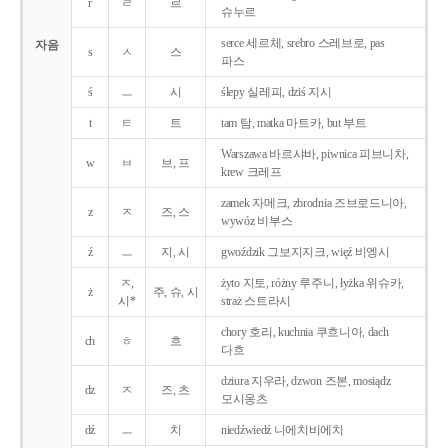
r
ㄹ
르
슈누르
serce 세르체, srebro 스레브로, pas
자음
s
ㅅ
스
파스
ś
ㅡ
시
ślepy 실레피, dziś 지시
t
ㅌ
트
tam 탐, matka 마트카, but 부트
Warszawa 바르샤바, piwnica 피브니차,
w
ㅂ
브, 프
krew 크레프
zamek 자메크, zbrodnia 즈브로드니아,
z
ㅈ
즈, 스
wywóz 비부스
ź
ㅡ
지, 시
gwoździk 그보지지크, więź 비엥시
ㅈ,
żyto 지토, różny 루주니, łyżka 위슈카,
ż
주, 슈, 시
시*
straż 스트라시
chory 호리, kuchnia 쿠흐니아, dach
ch
ㅎ
흐
다흐
dziura 지우라, dzwon 즈본, mosiądz
dz
ㅈ
즈, 츠
모시옹츠
dź
ㅡ
치
niedźwiedź 니에치비에치