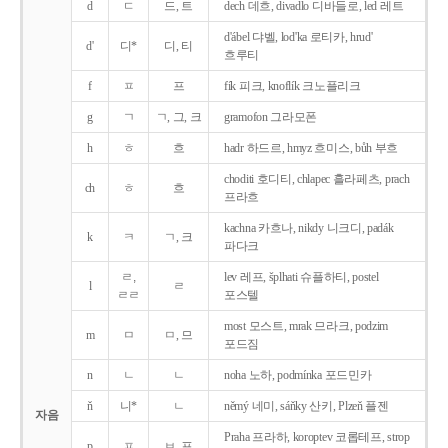
d
ㄷ
드, 트
dech 데흐, divadlo 디바들로, led 레트
d'ábel 댜벨, lod'ka 로티카, hrud'
d'
디*
디, 티
흐루티
f
ㅍ
프
fík 피크, knoflík 크노플리크
g
ㄱ
ㄱ, 그, 크
gramofon 그라모폰
h
ㅎ
흐
hadr 하드르, hmyz 흐미스, bůh 부흐
choditi 호디티, chlapec 흘라페츠, prach
ch
ㅎ
흐
프라흐
kachna 카흐나, nikdy 니크디, padák
k
ㅋ
ㄱ, 크
파다크
ㄹ,
lev 레프, šplhati 슈플하티, postel
l
ㄹ
ㄹㄹ
포스텔
most 모스트, mrak 므라크, podzim
m
ㅁ
ㅁ, 므
포드짐
n
ㄴ
ㄴ
noha 노하, podmínka 포드민카
ň
니*
ㄴ
němý 네미, sáňky 산키, Plzeň 플젠
자음
Praha 프라하, koroptev 코롭테프, strop
p
ㅍ
ㅂ, 프