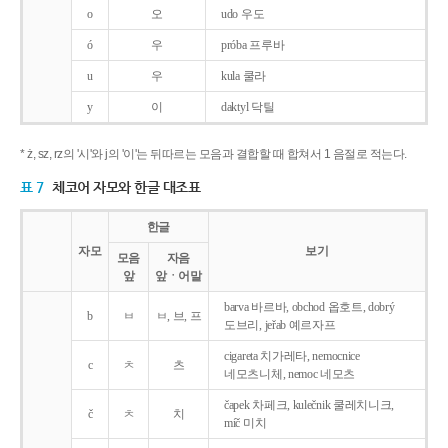
o
오
udo 우도
ó
우
próba 프루바
u
우
kula 쿨라
y
이
daktyl 닥틸
* ż, sz, rz의 '시'와 j의 '이'는 뒤따르는 모음과 결합할 때 합쳐서 1 음절로 적는다.
표 7
체코어 자모와 한글 대조표
한글
자모
보기
모음
자음
앞
앞ㆍ어말
barva 바르바, obchod 옵호트, dobrý
b
ㅂ
ㅂ, 브, 프
도브리, jeřab 예르자프
cigareta 치가레타, nemocnice
c
ㅊ
츠
네모츠니체, nemoc 네모츠
čapek 차페크, kulečnik 쿨레치니크,
č
ㅊ
치
míč 미치