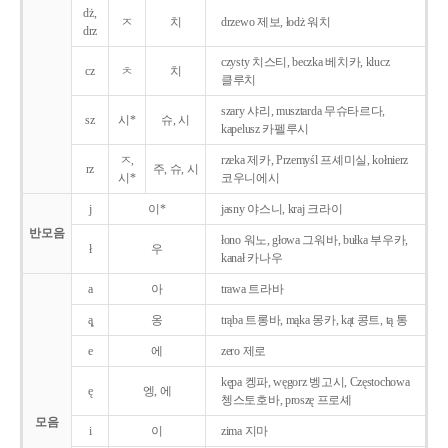
dż,
ㅈ
치
drzewo 제보, łodż 워치
drz
czysty 치스티, beczka 베치카, klucz
cz
ㅊ
치
클루치
szary 샤리, musztarda 무슈타르다,
sz
시*
슈, 시
kapelusz 카펠루시
ㅈ,
rzeka 제카, Przemyśl 프셰미실, kołnierz
rz
주, 슈, 시
시*
코우니에시
j
이*
jasny 야스니, kraj 크라이
반모음
łono 워노, głowa 그워바, bułka 부우카,
ł
우
kanał 카나우
a
아
trawa 트라바
ą̨
옹
trąba 트롱바, mąka 몽카, kąt 콩트, tą 통
e
에
zero 제로
kępa 켕파, węgorz 벵고시, Częstochowa
ę
엥, 에
쳉스토호바, proszę 프로셰
모음
i
이
zima 지마