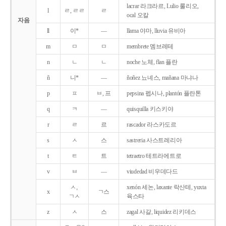
lacrar 라크라르, Lulio 룰리오,
l
ㄹ, ㄹㄹ
ㄹ
ocal 오칼
자음
ll
이*
―
llama 야마, lluvia 유비아
m
ㅁ
ㅁ
membrete 멤브레테
n
ㄴ
ㄴ
noche 노체, flan 플란
ñ
니*
―
ñoñez 뇨녜스, mañana 마냐나
p
ㅍ
ㅂ, 프
pepsina 펩시나, plantón 플란톤
q
ㅋ
―
quisquilla 키스키야
r
ㄹ
르
rascador 라스카도르
s
ㅅ
스
sastreria 사스트레리아
t
ㅌ
트
tetraetro 테트라에트로
v
ㅂ
―
viudedad 비우데다드
ㅅ,
xenón 세논, laxante 락산테, yuxta
x
ㄱ스
ㄱㅅ
육스타
z
ㅅ
스
zagal 사갈, liquidez 리키데스