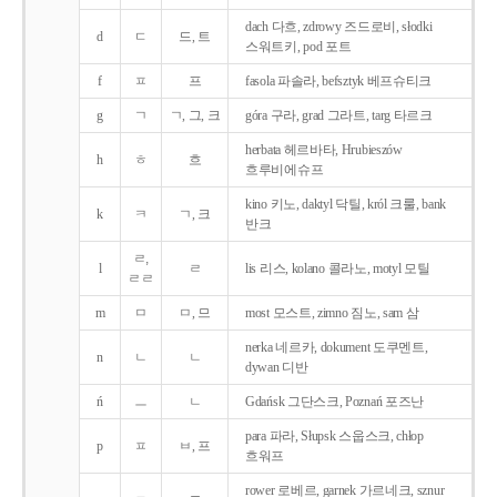
dach 다흐, zdrowy 즈드로비, słodki
d
ㄷ
드, 트
스워트키, pod 포트
f
ㅍ
프
fasola 파솔라, befsztyk 베프슈티크
g
ㄱ
ㄱ, 그, 크
góra 구라, grad 그라트, targ 타르크
herbata 헤르바타, Hrubieszów
h
ㅎ
흐
흐루비에슈프
kino 키노, daktyl 닥틸, król 크룰, bank
k
ㅋ
ㄱ, 크
반크
ㄹ,
l
ㄹ
lis 리스, kolano 콜라노, motyl 모틸
ㄹㄹ
m
ㅁ
ㅁ, 므
most 모스트, zimno 짐노, sam 삼
nerka 네르카, dokument 도쿠멘트,
n
ㄴ
ㄴ
dywan 디반
ń
ㅡ
ㄴ
Gdańsk 그단스크, Poznań 포즈난
para 파라, Słupsk 스웁스크, chłop
p
ㅍ
ㅂ, 프
흐워프
rower 로베르, garnek 가르네크, sznur