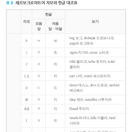
표 8
세르보크로아트어 자모와 한글 대조표
한글
자모
보기
모음
자음
앞
앞ㆍ어말
bog 보그, drobnjak 드로브냐크,
b
ㅂ
브
pogreb 포그레브
c
ㅊ
츠
cigara 치가라, novac 노바츠
čelik 첼리크, točka 토치카, kolač
č
ㅊ
치
콜라치
ć, tj
ㅊ
치
naći 나치, sestrić 세스트리치
desno 데스노, drvo 드르보, medved
d
ㄷ
드
메드베드
dž
ㅈ
지
džep 제프, narudžba 나루지바
đ,dj
ㅈ
지
Ðurađ 주라지
fasada 파사다, kifla 키플라, šaraf
f
ㅍ
프
샤라프