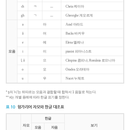
ch
ㅋ
ㅡ
Cheia 케이아
gh
ㄱ
ㅡ
Gheorghe 게오르게
a
아
Arad 아라드
ǎ
어
Bacǎu 바커우
e
에
Elena 엘레나
모음
i
이
pianist 피아니스트
î, â
으
Cîmpina 큼피나, România 로므니아
o
오
Oradea 오라데아
u
우
Nucet 누체트
* ş의 '시'는 뒤따르는 모음과 결합할 때 합쳐서 1 음절로 적는다.
** x는 개별 용례에 따라 한글 표기를 정한다.
표 10
헝가리어 자모와 한글 대조표
한글
자모
보기
모음
자음