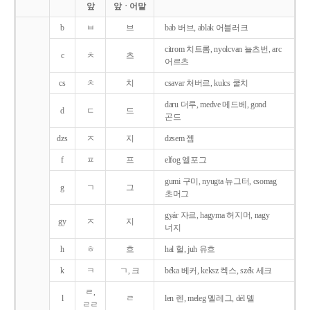
앞
앞ㆍ어말
b
ㅂ
브
bab 버브, ablak 어블러크
citrom 치트롬, nyolcvan 뇰츠번, arc
c
ㅊ
츠
어르츠
cs
ㅊ
치
csavar 처버르, kulcs 쿨치
daru 더루, medve 메드베, gond
d
ㄷ
드
곤드
dzs
ㅈ
지
dzsem 젬
f
ㅍ
프
elfog 엘포그
gumi 구미, nyugta 뉴그터, csomag
g
ㄱ
그
초머그
gyár 자르, hagyma 허지머, nagy
gy
ㅈ
지
너지
h
ㅎ
흐
hal 헐, juh 유흐
k
ㅋ
ㄱ, 크
béka 베커, keksz 켁스, szék 세크
ㄹ,
l
ㄹ
len 렌, meleg 멜레그, dél 델
ㄹㄹ