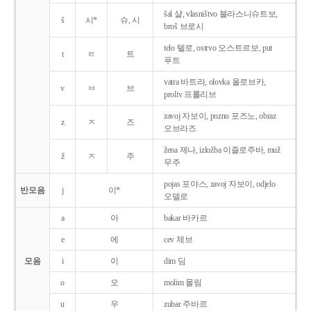
šal 샬, vlasništvo 블라스니슈트보,
š
시*
슈, 시
broš 브로시
telo 텔로, ostrvo 오스트르보, put
t
ㅌ
트
푸트
vatra 바트라, olovka 올로브카,
v
ㅂ
브
proliv 프롤리브
zavoj 자보이, pozno 포즈노, obraz
z
ㅈ
즈
오브라즈
žena 제나, izložba 이즐로주바, muž
ž
ㅈ
주
무주
pojas 포야스, zavoj 자보이, odjelo
반모음
j
이*
오델로
a
아
bakar 바카르
e
에
cev 체브
모음
i
이
dim 딤
o
오
molim 몰림
u
우
zubar 주바르