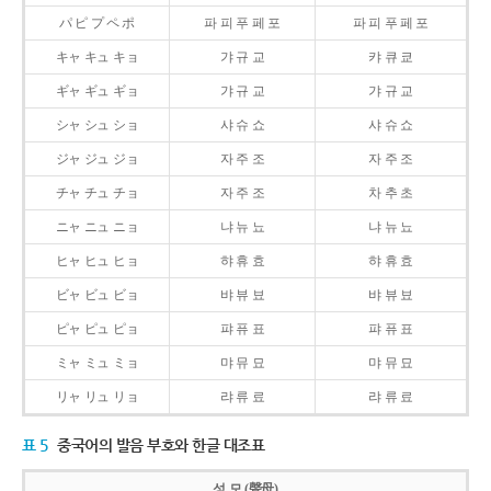
パ ピ プ ペ ポ
파 피 푸 페 포
파 피 푸 페 포
キャ キュ キョ
갸 규 교
캬 큐 쿄
ギャ ギュ ギョ
갸 규 교
갸 규 교
シャ シュ ショ
샤 슈 쇼
샤 슈 쇼
ジャ ジュ ジョ
자 주 조
자 주 조
チャ チュ チョ
자 주 조
차 추 초
ニャ ニュ ニョ
냐 뉴 뇨
냐 뉴 뇨
ヒャ ヒュ ヒョ
햐 휴 효
햐 휴 효
ビャ ビュ ビョ
뱌 뷰 뵤
뱌 뷰 뵤
ピャ ピュ ピョ
퍄 퓨 표
퍄 퓨 표
ミャ ミュ ミョ
먀 뮤 묘
먀 뮤 묘
リャ リュ リョ
랴 류 료
랴 류 료
표 5
중국어의 발음 부호와 한글 대조표
성 모 (聲母)