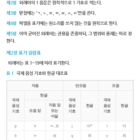
제2항
외래어의 1 음운은 원칙적으로 1 기호로 적는다.
제3항
받침에는 ‘ㄱ, ㄴ, ㄹ, ㅁ, ㅂ, ㅅ, ㅇ’만을 쓴다.
제4항
파열음 표기에는 된소리를 쓰지 않는 것을 원칙으로 한다.
제5항
이미 굳어진 외래어는 관용을 존중하되, 그 범위와 용례는 따로 정
한다.
제2장 표기 일람표
외래어는 표 1~19에 따라 표기한다.
표 1
국제 음성 기호와 한글 대조표
자음
반모음
모음
한글
국제
국제
국제
자음 앞
음성
음성
한글
음성
한글
모음 앞
또는
기호
기호
기호
어말
p
ㅍ
ㅂ, 프
j
이*
i
이
b
ㅂ
브
ɥ
위
y
위