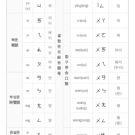
yu
위
ying
(ing)
잉
(u)
아
ai
wa
(ua)
와
이
에
ei
wo
(uo)
워
결
이
복운
합
複韻
운
아
ao
wai
(uai)
와이
모
오
합
結
어
구
웨이
合
ou
wei
(ui)
우
류
(우이)
韻
合
母
an
안
wan
(uan)
완
口
類
원
en
언
wen
(un)
(운)
부성운
附聲韻
wang
ang
앙
왕
(uang)
웡
eng
엉
weng
(ong)
(웅)
권설운
er