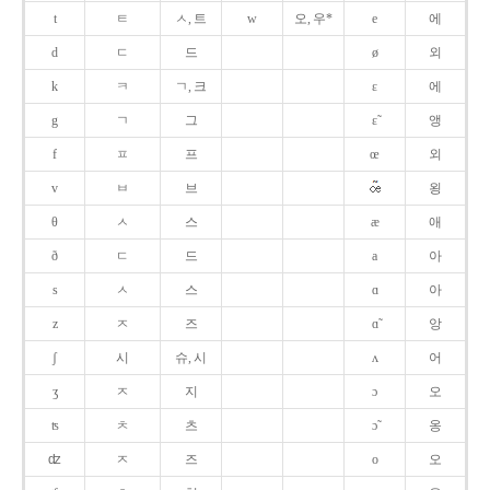
t
ㅌ
ㅅ, 트
w
오, 우*
e
에
d
ㄷ
드
ø
외
k
ㅋ
ㄱ, 크
ɛ
에
g
ㄱ
그
ɛ̃
앵
f
ㅍ
프
œ
외
v
ㅂ
브
욍
θ
ㅅ
스
æ
애
ð
ㄷ
드
a
아
s
ㅅ
스
ɑ
아
z
ㅈ
즈
ɑ̃
앙
ʃ
시
슈, 시
ʌ
어
ʒ
ㅈ
지
ɔ
오
ʦ
ㅊ
츠
ɔ̃
옹
ʣ
ㅈ
즈
o
오