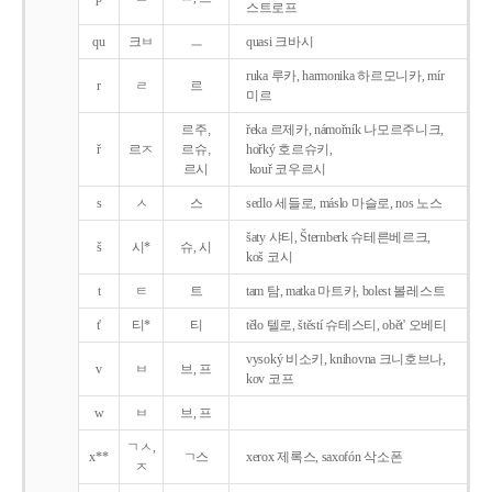
스트로프
qu
크ㅂ
ㅡ
quasi 크바시
ruka 루카, harmonika 하르모니카, mír
r
ㄹ
르
미르
르주,
řeka 르제카, námořník 나모르주니크,
ř
르ㅈ
르슈,
hořký 호르슈키,
르시
kouř 코우르시
s
ㅅ
스
sedlo 세들로, máslo 마슬로, nos 노스
šaty 샤티, Šternberk 슈테른베르크,
š
시*
슈, 시
koš 코시
t
ㅌ
트
tam 탐, matka 마트카, bolest 볼레스트
t'
티*
티
tělo 텔로, štěstí 슈테스티, obět' 오베티
vysoký 비소키, knihovna 크니호브나,
v
ㅂ
브, 프
kov 코프
w
ㅂ
브, 프
ㄱㅅ,
x**
ㄱ스
xerox 제록스, saxofón 삭소폰
ㅈ