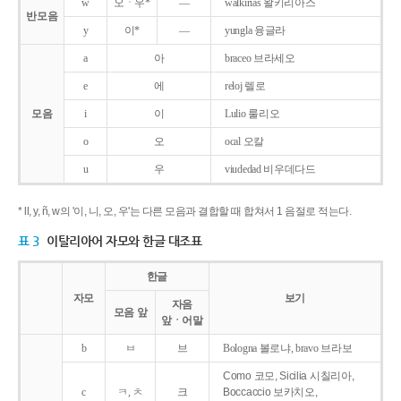
w
오ㆍ우*
―
walkirias 왈키리아스
반모음
y
이*
―
yungla 융글라
a
아
braceo 브라세오
e
에
reloj 렐로
모음
i
이
Lulio 룰리오
o
오
ocal 오칼
u
우
viudedad 비우데다드
* ll, y, ñ, w의 '이, 니, 오, 우'는 다른 모음과 결합할 때 합쳐서 1 음절로 적는다.
표 3
이탈리아어 자모와 한글 대조표
한글
자모
보기
자음
모음 앞
앞ㆍ어말
b
ㅂ
브
Bologna 볼로냐, bravo 브라보
Como 코모, Sicilia 시칠리아,
c
ㅋ, ㅊ
크
Boccaccio 보카치오,