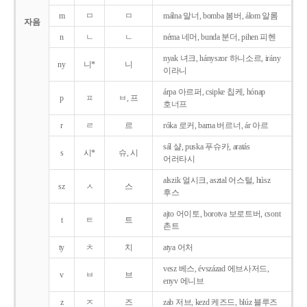
m
ㅁ
ㅁ
málna 말너, bomba 봄버, álom 알롬
자음
n
ㄴ
ㄴ
néma 네머, bunda 분더, pihen 피헨
nyak 녀크, hányszor 하니소르, irány
ny
니*
니
이라니
árpa 아르퍼, csipke 칩케, hónap
p
ㅍ
ㅂ, 프
호너프
r
ㄹ
르
róka 로커, barna 버르너, ár 아르
sál 샬, puska 푸슈카, aratás
s
시*
슈, 시
어러타시
alszik 얼시크, asztal 어스털, húsz
sz
ㅅ
스
후스
ajto 어이토, borotva 보로트버, csont
t
ㅌ
트
촌트
ty
ㅊ
치
atya 어처
vesz 베스, évszázad 에브사저드,
v
ㅂ
브
enyv 에니브
z
ㅈ
즈
zab 저브, kezd 케즈드, blúz 블루즈