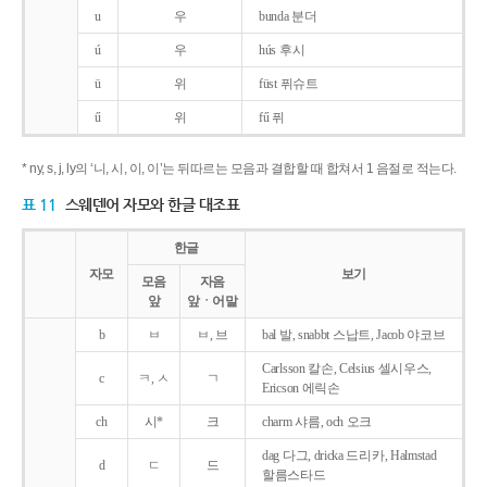
u
우
bunda 분더
ú
우
hús 후시
ü
위
füst 퓌슈트
ű
위
fű 퓌
* ny, s, j, ly의 ‘니, 시, 이, 이’는 뒤따르는 모음과 결합할 때 합쳐서 1 음절로 적는다.
표 11
스웨덴어 자모와 한글 대조표
한글
자모
보기
모음
자음
앞
앞ㆍ어말
b
ㅂ
ㅂ, 브
bal 발, snabbt 스납트, Jacob 야코브
Carlsson 칼손, Celsius 셀시우스,
c
ㅋ, ㅅ
ㄱ
Ericson 에릭손
ch
시*
크
charm 샤름, och 오크
dag 다그, dricka 드리카, Halmstad
d
ㄷ
드
할름스타드