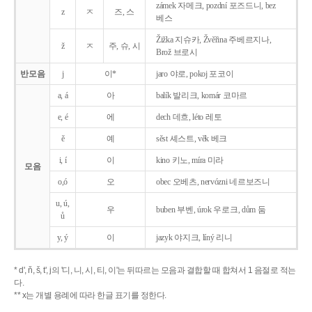
zámek 자메크, pozdní 포즈드니, bez
z
ㅈ
즈, 스
베스
Žižka 지슈카, Žvěřina 주베르지나,
ž
ㅈ
주, 슈, 시
Brož 브로시
반모음
j
이*
jaro 야로, pokoj 포코이
a, á
아
balík 발리크, komár 코마르
e, é
에
dech 데흐, léto 레토
ě
예
sěst 셰스트, věk 베크
i, í
이
kino 키노, míra 미라
모음
o,ó
오
obec 오베츠, nervózni 네르보즈니
u, ú,
우
buben 부벤, úrok 우로크, dům 둠
ů
y, ý
이
jazyk
야지크, líný 리니
* d', ň, š, t', j의 '디, 니, 시, 티, 이'는 뒤따르는 모음과 결합할 때 합쳐서 1 음절로 적는
다.
** x는 개별 용례에 따라 한글 표기를 정한다.