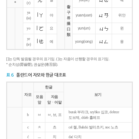
얼
yue
(ue)
웨
*
(r)
촬
ya
구
야
yuan
(uan)
위안
(ia)
류
撮
yo
요
yun
(un)
윈
口
類
ye
예
yong
(iong)
융
(ie)
[ ]는 단독 발음될 경우의 표기임. ( )는 자음이 선행할 경우의 표기임.
* 순치성(脣齒聲), 권설운(捲舌韻).
표 6
폴란드어 자모와 한글 대조표
한글
자모
보기
모음
자음
앞
앞ㆍ어말
burak 부라크, szybko 십코, dobrze
b
ㅂ
ㅂ, 브, 프
도브제, chleb 흘레프
c
ㅊ
츠
cel 첼, Balicki 발리츠키, noc 노츠
ć
ㅡ
치
dać 다치