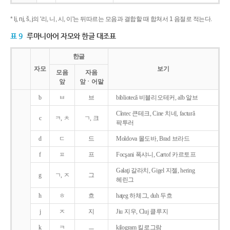
* lj, nj, š, j의 '리, 니, 시, 이'는 뒤따르는 모음과 결합할 때 합쳐서 1 음절로 적는다.
표 9
루마니아어 자모와 한글 대조표
한글
자모
보기
모음
자음
앞
앞ㆍ어말
b
ㅂ
브
bibliotecǎ 비블리오테커, alb 알브
Cîntec 큰테크, Cine 치네, facturǎ
c
ㅋ, ㅊ
ㄱ, 크
팍투러
d
ㄷ
드
Moldova 몰도바, Brad 브라드
f
ㅍ
프
Focşani 폭샤니, Cartof 카르토프
Galaţi 갈라치, Gigel 지젤, hering
g
ㄱ, ㅈ
그
헤린그
h
ㅎ
흐
haţeg 하체그, duh 두흐
j
ㅈ
지
Jiu 지우, Cluj 클루지
k
ㅋ
ㅡ
kilogram 킬로그람