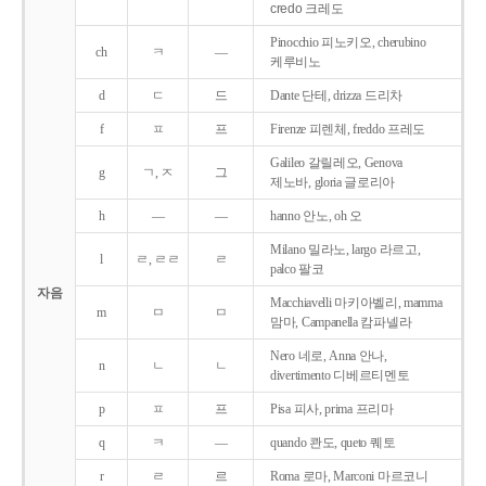
credo 크레도
Pinocchio 피노키오, cherubino
ch
ㅋ
―
케루비노
d
ㄷ
드
Dante 단테, drizza 드리차
f
ㅍ
프
Firenze 피렌체, freddo 프레도
Galileo 갈릴레오, Genova
g
ㄱ, ㅈ
그
제노바, gloria 글로리아
h
―
―
hanno 안노, oh 오
Milano 밀라노, largo 라르고,
l
ㄹ, ㄹㄹ
ㄹ
palco 팔코
자음
Macchiavelli 마키아벨리, mamma
m
ㅁ
ㅁ
맘마, Campanella 캄파넬라
Nero 네로, Anna 안나,
n
ㄴ
ㄴ
divertimento 디베르티멘토
p
ㅍ
프
Pisa 피사, prima 프리마
q
ㅋ
―
quando 콴도, queto 퀘토
r
ㄹ
르
Roma 로마, Marconi 마르코니