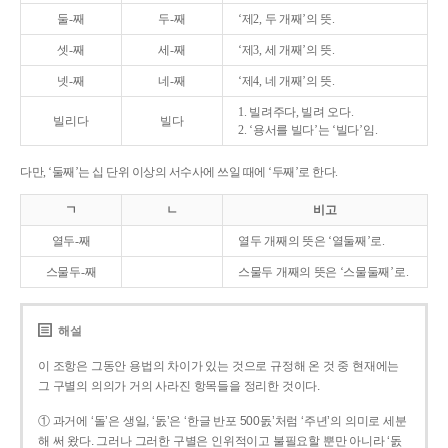
둘-째
두-째
‘제2, 두 개째’의 뜻.
셋-째
세-째
‘제3, 세 개째’의 뜻.
넷-째
네-째
‘제4, 네 개째’의 뜻.
1. 빌려주다, 빌려 오다.
빌리다
빌다
2. ‘용서를 빌다’는 ‘빌다’임.
다만, ‘둘째’는 십 단위 이상의 서수사에 쓰일 때에 ‘두째’로 한다.
ㄱ
ㄴ
비고
열두-째
열두 개째의 뜻은 ‘열둘째’로.
스물두-째
스물두 개째의 뜻은 ‘스물둘째’로.
해설
이 조항은 그동안 용법의 차이가 있는 것으로 규정해 온 것 중 현재에는
그 구별의 의의가 거의 사라진 항목들을 정리한 것이다.
① 과거에 ‘돌’은 생일, ‘돐’은 ‘한글 반포 500돐’처럼 ‘주년’의 의미로 세분
해 써 왔다. 그러나 그러한 구별은 인위적이고 불필요할 뿐만 아니라 ‘돐