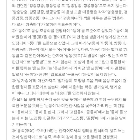
와 관련된 ‘강중강중, 깡쭝깡쭝’도 ‘강종강종, 깡쫑깡쫑’으로 쓰지 않는다.
‘깡충깡충, 강중강중, 깡쭝깡쭝’의 음성 모음 대응형은 각각 ‘껑충껑충, 겅
중겅중, 껑쭝껑쭝’이다. 그러나 ‘ 껑충하다’와 짝을 이루는 말은 ‘깡총하
다’로서 ‘깡충하다’가 오히려 비표준어이다.
② ‘-동이’도 음성 모음화를 인정하여 ‘-둥이’를 표준어로 삼았다. ‘-둥이’의
어원은 아이 ‘동(童)’을 쓴 ‘동이(童-)’이지만 현실 발음에서 멀어진 것으로
인정되어 ‘-둥이’를 표준으로 삼았다. 그에 따라 ‘귀둥이, 막둥이, 쌍둥이,
바람둥이, 흰둥이’에서 모두 ‘-둥이’를 쓴다. 다만, ‘쌍둥이’와는 별개로 ‘쌍
동밤’과 같은 단어에서는 한자어 ‘쌍동(雙童)’의 발음이 살아 있는 것으로
판단되므로 ‘쌍둥밤’으로 쓰지 않는다. 또 살이 올라 보드랍고 통통한 아
이를 뜻하는 ‘옴포동이’는 ‘옴포동하다’의 어근 ‘옴포동’에 ‘-이’가 결합된
말로서 ‘-둥이’와 관련이 없으므로 ‘옴포둥이’와 같이 쓰지 않는다.
③ ‘발가숭이’와 마찬가지로 ‘빨가숭이’도 양성 모음 뒤에 음성 모음이 결
합한 형태를 표준어로 삼는다. 이에 대응하는 짝은 ‘벌거숭이, 뻘거숭
이’이다. 그러나 ‘애송이’는 ‘애숭이’를 인정하지 않는다.
④ 물건을 보에 싸서 꾸려 놓은 것을 뜻하는 ‘보퉁이’와 함께 눈두덩의 불
룩한 부분을 뜻하는 ‘눈퉁이’나 미련한 사람을 낮추어 가리키는 ‘미련퉁
이’ 등에서도 ‘-퉁이’를 쓴다. 그러나 ‘고집통이, 골통이’에서는 ‘통이’를 쓰
는데, 이는 ‘고집통이, 골통이’가 각각 ‘고집통’, ‘골통’에 ‘-이’가 붙은 말이
기 때문이다.
⑤ ‘봉족(奉足), 주초(柱礎)’는 한자어로서의 형태를 인식하지 않고 쓰는
것이 일반적이므로 ‘봉죽, 주추’와 같이 음성 모음 형태를 인정했다.