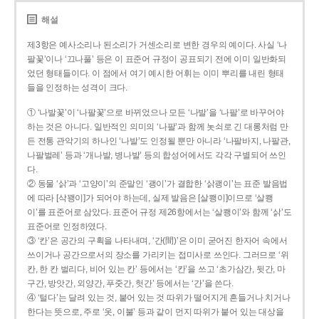
해설
제3항은 예사소리나 된소리가 거센소리로 변한 경우의 예이다. 사실 ‘나
팔꽃’이나 ‘끄나풀’ 등은 이 표준어 규정이 공표되기 전에 이미 일반화되
었던 형태들이다. 이 점에서 여기 예시한 어휘는 이미 뿌리를 내린 형태
들을 인정하는 성격이 크다.
① ‘나발꽃’이 ‘나팔꽃’으로 바뀌었으나 모든 ‘나발’을 ‘나팔’로 바꾸어야
하는 것은 아니다. 일반적인 의미의 ‘나팔’과 함께 놋쇠로 긴 대롱처럼 만
든 전통 관악기의 하나인 ‘나발’도 인정될 뿐만 아니라 ‘나팔바지, 나팔관,
나팔벌레’ 등과 ‘개나발, 병나발’ 등의 합성어에서도 각각 구별되어 쓰인
다.
② 동물 ‘삵’과 ‘고양이’의 준말인 ‘괭이’가 결합한 ‘삵괭이’는 표준 발음법
에 따라 [삭꽹이]가 되어야 하는데, 실제 발음은 [살쾡이]이므로 ‘살쾡
이’를 표준어로 삼았다. 표준어 규정 제26항에서는 ‘살쾡이’와 함께 ‘삵’도
표준어로 인정하였다.
③ ‘칸’은 공간의 구획을 나타내며, ‘간(間)’은 이미 굳어진 한자어 속에서
쓰이거나 공간으로서의 장소를 가리키는 접미사로 쓰인다. 그러므로 ‘위
칸, 한 칸 벌리다, 비어 있는 칸’ 등에서는 ‘칸’을 쓰고 ‘초가삼간, 뒷간, 마
구간, 방앗간, 외양간, 푸줏간, 헛간’ 등에서는 ‘간’을 쓴다.
④ ‘털다’는 달려 있는 것, 붙어 있는 것 따위가 떨어지게 흔들거나 치거나
한다는 뜻으로, 주로 ‘옷, 이불’ 등과 같이 먼지 따위가 붙어 있는 대상을