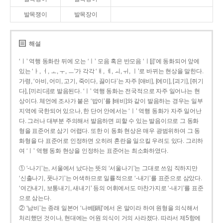
발목쟁이
발목장이
해설
‘ㅣ’ 역행 동화란 뒤에 오는 ‘ㅣ’ 모음 혹은 반모음 ‘ㅣ[j]’에 동화되어 앞에
있는 ‘ㅏ, ㅓ, ㅗ, ㅜ, ㅡ’가 각각 ‘ㅐ, ㅔ, ㅚ, ㅟ, ㅣ’로 바뀌는 현상을 말한다.
가령, ‘아비, 어미, 고기, 죽이다, 끓이다’는 자주 [애비], [에미], [괴기], [쥐기
다], [끼리다]로 발음된다. ‘ㅣ’ 역행 동화는 전국적으로 자주 일어나는 현
상이다. 체언에 조사가 붙은 ‘밥이’를 [배비]와 같이 발음하는 경우는 일부
지역에 국한되어 있으나, 한 단어 안에서는 ‘ㅣ’ 역행 동화가 자주 일어난
다. 그러나 대부분 주의해서 발음하면 피할 수 있는 발음이므로 그 동화
형을 표준어로 삼기 어렵다. 또한 이 동화 현상은 매우 광범위하여 그 동
화형을 다 표준어로 인정하면 오히려 혼란을 일으킬 우려도 있다. 그리하
여 ‘ㅣ’ 역행 동화 현상을 인정하는 표준어는 최소화하였다.
① ‘-나기’는, 서울에서 났다는 뜻의 ‘서울나기’는 그대로 쓰임 직하지만
‘신출나기, 풋나기’는 어색하므로 일률적으로 ‘-내기’를 표준으로 삼았다.
‘여간내기, 보통내기, 새내기’ 등의 어휘에서도 마찬가지로 ‘-내기’를 표준
으로 삼는다.
② ‘남비’는 종래 일본어 ‘나베[鍋]’에서 온 말이라 하여 원형을 의식해서
처리했던 것이나, 현대에는 어원 의식이 거의 사라졌다. 따라서 제5항에