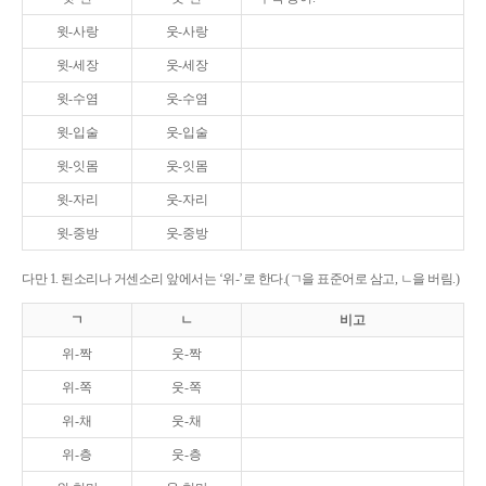
윗-사랑
웃-사랑
윗-세장
웃-세장
윗-수염
웃-수염
윗-입술
웃-입술
윗-잇몸
웃-잇몸
윗-자리
웃-자리
윗-중방
웃-중방
다만 1. 된소리나 거센소리 앞에서는 ‘위-’로 한다.(ㄱ을 표준어로 삼고, ㄴ을 버림.)
ㄱ
ㄴ
비고
위-짝
웃-짝
위-쪽
웃-쪽
위-채
웃-채
위-층
웃-층