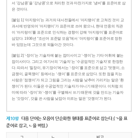
서 ‘강남콩’을 ‘강낭콩’으로 처리한 것과 마찬가지로 ‘냄비’를 표준어로 삼
은 것이다.
[붙임 1] ‘아지랑이’는 과거의 대사전들에서 ‘아지랭이’로 고쳐진 것이 교
과서에 반영되어 ‘아지랭이’가 표준어로 쓰여 왔으나, 현대 언중의 직관
이 ‘아지랑이’를 표준으로 인식하는 경향이 강해 ‘아지랑이’를 표준어로
삼았다. 1936년 “조선어 표준말 모음”에서 ‘아지랑이’를 표준어로 정한
바 있었는데 그것으로 되돌아간 것이다.
[붙임 2] ‘-장이’는 기술자에 붙는 접미사이고 ‘-쟁이’는 기타 어휘에 붙는
접미사이다. 그리고 여기서의 ‘기술자’는 ‘수공업적인 기술자’로 한정한
다. 따라서 ‘칠장이, 유기장이’에서는 ‘-장이’를 표준으로 삼고 ‘멋쟁이, 소
금쟁이, 골목쟁이’ 등에서는 ‘-쟁이’를 표준으로 삼았다. 또한 점을 치는
사람은 ‘점쟁이’가 되고 그림을 그리는 사람을 낮추어 가리키는 말은 ‘환
쟁이’가 된다. 이들은 수공업적인 기술자가 아니기 때문이다. 이처럼 의
미에 따라 ‘-장이’와 ‘-쟁이’를 구별해서 쓰기 때문에 갓을 만드는 기술자
는 ‘갓장이’, 갓을 쓴 사람을 낮잡아 이르는 말은 ‘갓쟁이’가 된다.
제10항
다음 단어는 모음이 단순화한 형태를 표준어로 삼는다.(ㄱ을 표
준어로 삼고, ㄴ을 버림.)
ㄱ
ㄴ
비고