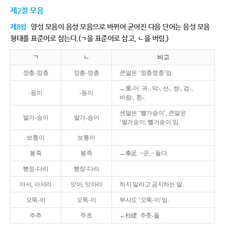
제2절 모음
제8항
양성 모음이 음성 모음으로 바뀌어 굳어진 다음 단어는 음성 모음
형태를 표준어로 삼는다.(ㄱ을 표준어로 삼고, ㄴ을 버림.)
ㄱ
ㄴ
비고
깡충-깡충
깡총-깡총
큰말은 ‘껑충껑충’임.
←童-이. 귀-, 막-, 선-, 쌍-, 검-,
-둥이
-동이
바람-, 흰-.
센말은 ‘빨가숭이’, 큰말은
발가-숭이
발가-송이
‘벌거숭이, 뻘거숭이’임.
보퉁이
보통이
봉죽
봉족
←奉足. ~꾼, ~들다.
뻗정-다리
뻗장-다리
아서, 아서라
앗아, 앗아라
하지 말라고 금지하는 말.
오뚝-이
오똑-이
부사도 ‘오뚝-이’임.
주추
주초
←柱礎. 주춧-돌.