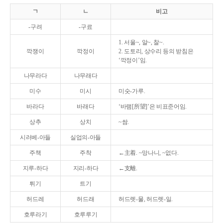
ㄱ
ㄴ
비고
-구려
-구료
1. 서울~, 알~, 찰~.
깍쟁이
깍정이
2. 도토리, 상수리 등의 받침은
‘깍정이’임.
나무라다
나무래다
미수
미시
미숫-가루.
바라다
바래다
‘바램[所望]’은 비표준어임.
상추
상치
~쌈.
시러베-아들
실업의-아들
주책
주착
←主着. ~망나니, ~없다.
지루-하다
지리-하다
←支離.
튀기
트기
허드레
허드래
허드렛-물, 허드렛-일.
호루라기
호루루기