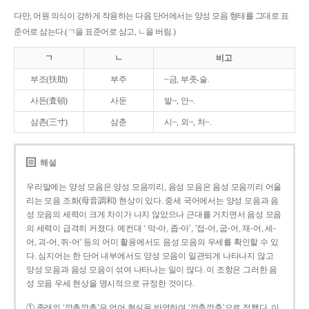
다만, 어원 의식이 강하게 작용하는 다음 단어에서는 양성 모음 형태를 그대로 표
준어로 삼는다.(ㄱ을 표준어로 삼고, ㄴ을 버림.)
ㄱ
ㄴ
비고
부조(扶助)
부주
~금, 부좃-술.
사돈(査頓)
사둔
밭~, 안~.
삼촌(三寸)
삼춘
시~, 외~, 처~.
해설
우리말에는 양성 모음은 양성 모음끼리, 음성 모음은 음성 모음끼리 어울
리는 모음 조화(母音調和) 현상이 있다. 중세 국어에서는 양성 모음과 음
성 모음의 세력이 크게 차이가 나지 않았으나 근대를 거치면서 음성 모음
의 세력이 급격히 커졌다. 예컨대 ‘ 막-아, 좁-아’, ‘접-어, 굽-어, 재-어, 세-
어, 괴-어, 쥐-어’ 등의 어미 활용에서도 음성 모음의 우세를 확인할 수 있
다. 심지어는 한 단어 내부에서도 양성 모음이 일관되게 나타나지 않고
양성 모음과 음성 모음이 섞여 나타나는 일이 많다. 이 조항은 그러한 음
성 모음 우세 현상을 명시적으로 규정한 것이다.
① 종래의 ‘깡총깡총’은 언어 현실을 반영하여 ‘깡충깡충’으로 정했다. 이