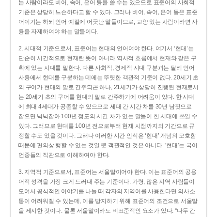
는 사람이라도 비어, 속어, 은어 등을 쓸 수는 있으므로 표준어의 사회적
기준은 상당히 느슨하다고 할 수 있다. 그러나 비어, 속어, 은어 등은 표준
어이기는 하되 언어 예절에 어긋난 말들이므로, 교양 있는 사람이라면 사
용을 자제하여야 하는 말들이다.
2. 시대적 기준으로서, 표준어는 현대의 언어여야 한다. 여기서 ‘현대’는
단순히 시간적으로 현재란 뜻이 아니라 역사적 흐름에서 현재와 같은 구
획에 있는 시대를 말한다. 다른 사회적, 경제적 시대 구분과는 달리 언어
사용에서 현대를 구분하는 데에는 뚜렷한 객관적 기준이 없다. 20세기 초
의 구어가 현대의 말로 간주되곤 하나, 21세기가 상당히 진행된 현재로서
는 20세기 초의 구어를 현대의 말로 간주하기에 어려움이 있다. 한 시대
에 최대 4세대가 공존할 수 있으므로 세대 간 시간 차를 30년 남짓으로
잡으면 넉넉잡아 100년 정도의 시간 차가 있는 말들이 한 시대에 쓰일 수
있다. 그러므로 현대를 100년 전으로부터 현재 시점까지의 기간으로 규
정할 수도 있을 것이다. 그러나 이러한 시간 인식은 ‘현대’ 개념의 모호함
때문에 편의상 행할 수 있는 것일 뿐 객관적인 것은 아니다. ‘현대’는 국어
언중들의 직관으로 이해하여야 한다.
3. 지역적 기준으로서, 표준어는 서울말이어야 한다. 이는 표준어의 공용
어적 성격을 가장 크게 드러내 주는 기준이다. 가령, 많은 지역 사람들이
모여서 공식적인 이야기를 나눌 때 각자의 지역어를 사용한다면 의사소
통이 어려워질 수 있는데, 이를 방지하기 위해 표준어의 조건으로 서울말
을 제시한 것이다. 물론 서울말이라도 비표준적인 요소가 있다. “나두 간