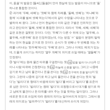
이, 돐을’의 발음인 [돌씨], [돌쓸]이 언어 현실에 있는 발음이 아니므로 ‘돌’
하나로 통합한 것이다.
② 과거에 ‘두째, 세째’는 ‘첫째’와 함께 차례를, ‘둘째, 셋째’는 ‘하나째’와
함께 ‘사과를 벌써 셋째 먹는다’에서와 같이 수량을 나타내는 것으로 구
별하여 써 왔다. 그러나 언어 현실에서 이와 같은 구별은 인위적인 것이
라고 판단되어 ‘둘째, 셋째’로 통합한 것이다. 따라서 ‘두째, 세째, 네째’와
같은 표현은 잘못된 것이다. 다만, ‘두째’가 다른 수 뒤에 오는 ‘열두째, 스
물두째, 서른두째’ 등은 인정하였는데, 이는 받침 ‘ㄹ’ 발음이 분명히 탈락
하는 언어 현실을 근거로 한 것이다. 순서가 첫 번째나 두 번째쯤 되는 차
례를 나타내는 ‘한두째’에서도 ‘두째’로 쓴다. 그러나 이에도 예외가 있는
데, 드물게 쓰이기는 하지만 ‘열두 개째’의 의미로 쓰일 때에는 ‘열둘째’가
인정된다.
③ ‘빌다’에는 원래 물건 따위를 구걸한다는 뜻
과 신
(
밥을 빌러 다니다)
예
이나 사람 따위에 간청한다는 뜻
, 그리고 나중에
(
하늘에 소원을 빌다)
예
갚기로 하고 남의 물건이나 돈을 쓴다는 뜻
이 있
(
친구에게 돈을 빌다)
예
었다. 그런데 나중에 갚기로 하고 남의 물건이나 돈을 쓴다는 뜻의 ‘빌
다’는 ‘빌리다’로 형태가 바뀜에 따라 ‘빌다’를 버리고 ‘빌리다’를 표준어
로 삼은 것이다. ‘빌리다’는 원래 ‘빌다’의 피동형으로서 대가를 받기로 하
고 남에게 물건이나 돈 따위를 내어 주는 것을 뜻하는 말이었다. 그러나
새로운 뜻으로 쓰임에 따라 원래의 의미는 잃어버리게 되었다. 그래서 원
래의 의미로는 ‘빌려주다’가 ‘빌리다’를 대신하여 쓰이게 되었다.