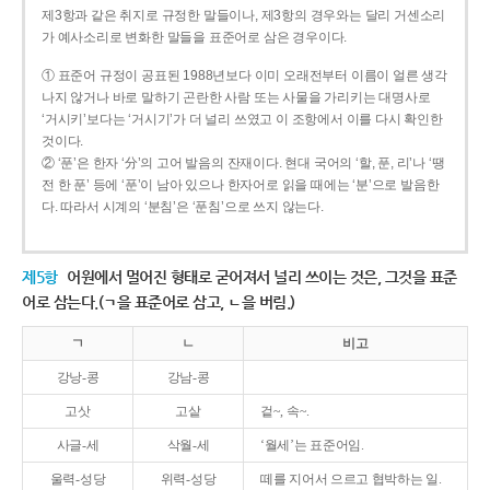
제3항과 같은 취지로 규정한 말들이나, 제3항의 경우와는 달리 거센소리
가 예사소리로 변화한 말들을 표준어로 삼은 경우이다.
① 표준어 규정이 공표된 1988년보다 이미 오래전부터 이름이 얼른 생각
나지 않거나 바로 말하기 곤란한 사람 또는 사물을 가리키는 대명사로
‘거시키’보다는 ‘거시기’가 더 널리 쓰였고 이 조항에서 이를 다시 확인한
것이다.
② ‘푼’은 한자 ‘分’의 고어 발음의 잔재이다. 현대 국어의 ‘할, 푼, 리’나 ‘땡
전 한 푼’ 등에 ‘푼’이 남아 있으나 한자어로 읽을 때에는 ‘분’으로 발음한
다. 따라서 시계의 ‘분침’은 ‘푼침’으로 쓰지 않는다.
제5항
어원에서 멀어진 형태로 굳어져서 널리 쓰이는 것은, 그것을 표준
어로 삼는다.(ㄱ을 표준어로 삼고, ㄴ을 버림.)
ㄱ
ㄴ
비고
강낭-콩
강남-콩
고삿
고샅
겉~, 속~.
사글-세
삭월-세
‘월세’는 표준어임.
울력-성당
위력-성당
떼를 지어서 으르고 협박하는 일.