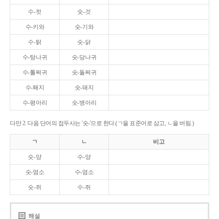
수-컷
숫-것
수-키와
숫-기와
수-탉
숫-닭
수-탕나귀
숫-당나귀
수-톨쩌귀
숫-돌쩌귀
수-퇘지
숫-돼지
수-평아리
숫-병아리
다만 2. 다음 단어의 접두사는 '숫-'으로 한다.(ㄱ을 표준어로 삼고, ㄴ을 버림.)
ㄱ
ㄴ
비고
숫-양
수-양
숫-염소
수-염소
숫-쥐
수-쥐
해설