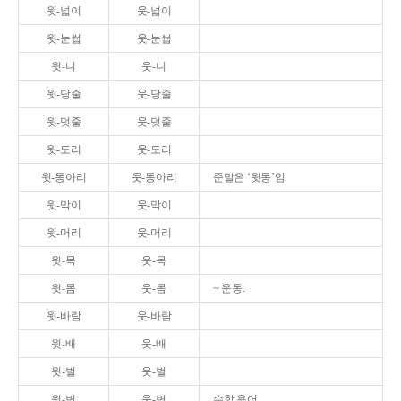
윗-넓이
웃-넓이
윗-눈썹
웃-눈썹
윗-니
웃-니
윗-당줄
웃-당줄
윗-덧줄
웃-덧줄
윗-도리
웃-도리
윗-동아리
웃-동아리
준말은 ‘윗동’임.
윗-막이
웃-막이
윗-머리
웃-머리
윗-목
웃-목
윗-몸
웃-몸
~ 운동.
윗-바람
웃-바람
윗-배
웃-배
윗-벌
웃-벌
윗-변
웃-변
수학 용어.