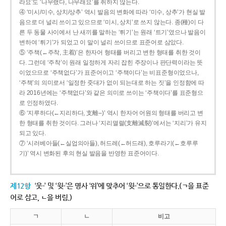
라요’도 ‘나무랬다, 나무래요’를 취하지 않는다.
④ ‘미시/미수, 상치/상추’ 역시 발음의 변화에 따라 ‘미수, 상추’가 현실 발
음으로 더 널리 쓰이고 있으므로 ‘미시, 상치’로 쓰지 않는다. 종(種)이 다
른 두 동물 사이에서 난 새끼를 말하는 ‘튀기’는 원래 ‘트기’였으나 발음이
변하여 ‘튀기’가 되었고 이 말이 널리 쓰이므로 표준어로 삼았다.
⑤ ‘주책(←주착, 主着)’은 한자어 형태를 버리고 변한 형태를 취한 것이
다. 그런데 ‘주착’이 원래 일정하게 자리 잡힌 주장이나 판단력이라는 뜻
이었으므로 ‘주책없다’가 표준어이고 ‘주책이다’는 비표준형이었으나,
‘주책’의 의미로서 ‘일정한 줏대가 없이 되는대로 하는 짓’을 인정함에 따
라 2016년에는 ‘주책없다’와 같은 의미로 쓰이는 ‘주책이다’를 표준형으
로 인정하였다.
⑥ ‘지루하다(←지리하다, 支離--)’ 역시 한자어 어원의 형태를 버리고 변
한 형태를 취한 것이다. 그러나 ‘지리멸렬(支離滅裂)’에서는 ‘지리’가 유지
되고 있다.
⑦ ‘시러베아들(←실업의아들), 허드레(←허드래), 호루라기(←호루루
기)’ 역시 변화된 후의 현실 발음을 반영한 표준어이다.
제12항
‘웃-’ 및 ‘윗-’은 명사 ‘위’에 맞추어 ‘윗-’으로 통일한다.(ㄱ을 표준
어로 삼고, ㄴ을 버림.)
ㄱ
ㄴ
비고