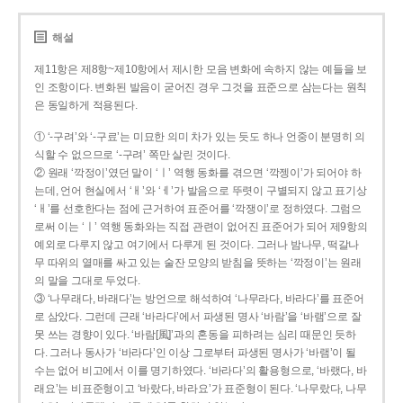
해설
제11항은 제8항~제10항에서 제시한 모음 변화에 속하지 않는 예들을 보
인 조항이다. 변화된 발음이 굳어진 경우 그것을 표준으로 삼는다는 원칙
은 동일하게 적용된다.
① ‘-구려’와 ‘-구료’는 미묘한 의미 차가 있는 듯도 하나 언중이 분명히 의
식할 수 없으므로 ‘-구려’ 쪽만 살린 것이다.
② 원래 ‘깍정이’였던 말이 ‘ㅣ’ 역행 동화를 겪으면 ‘깍젱이’가 되어야 하
는데, 언어 현실에서 ‘ㅐ’와 ‘ㅔ’가 발음으로 뚜렷이 구별되지 않고 표기상
‘ㅐ’를 선호한다는 점에 근거하여 표준어를 ‘깍쟁이’로 정하였다. 그럼으
로써 이는 ‘ㅣ’ 역행 동화와는 직접 관련이 없어진 표준어가 되어 제9항의
예외로 다루지 않고 여기에서 다루게 된 것이다. 그러나 밤나무, 떡갈나
무 따위의 열매를 싸고 있는 술잔 모양의 받침을 뜻하는 ‘깍정이’는 원래
의 말을 그대로 두었다.
③ ‘나무래다, 바래다’는 방언으로 해석하여 ‘나무라다, 바라다’를 표준어
로 삼았다. 그런데 근래 ‘바라다’에서 파생된 명사 ‘바람’을 ‘바램’으로 잘
못 쓰는 경향이 있다. ‘바람[風]’과의 혼동을 피하려는 심리 때문인 듯하
다. 그러나 동사가 ‘바라다’인 이상 그로부터 파생된 명사가 ‘바램’이 될
수는 없어 비고에서 이를 명기하였다. ‘바라다’의 활용형으로, ‘바랬다, 바
래요’는 비표준형이고 ‘바랐다, 바라요’가 표준형이 된다. ‘나무랐다, 나무