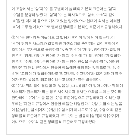
이 조항에서는 ‘암’과 ‘수’를 구별하여 쓸 때의 기본적 표준어는 ‘암’과
‘수’임을 분명히 밝혔다. ‘암’과 ‘수’는 역사적으로 ‘암ㅎ, 수ㅎ’과 같이
‘ㅎ’을 맨 마지막 음으로 가지고 있는 말이었으나 현대에 와서는 이러한
‘ㅎ’이 모두 떨어졌으므로 떨어진 형태를 기본적인 표준어로 규정하였다.
① ‘ㅎ’은 현대의 단어들에도 그 발음의 흔적이 많이 남아 있는데, 이
‘ㅎ’이 뒤의 예사소리와 결합하면 거센소리로 축약되는 일이 흔하여 이
조항에서 부가적으로 규정하였다. 즉 ‘암ㅎ’에 ‘개, 닭, 병아리’가 결합하
면 각각 ‘암캐, 암탉, 암평아리’가 되고 ‘수ㅎ’에 ‘개, 닭, 병아리’가 결합하
면 각각 ‘수캐, 수탉, 수평아리’가 되는 언어 현실을 존중하였다. 이러한
축약은 ‘다만 1’ 규정에서 언급한 예들에만 해당되는 것이므로 ‘암ㅎ, 수
ㅎ’에 ‘고양이’가 결합하더라도 ‘암고양이, 수고양이’와 같은 형태가 표준
어가 된다. 발음도 [암고양이], [수고양이]가 표준 발음이다.
② ‘수’와 뒤의 말이 결합할 때, 발음상 [ㄴ(ㄴ)] 첨가가 일어나거나 뒤의 예
사소리가 된소리가 되는 경우 사이시옷과 유사한 효과를 보이는 것이라
판단하여 ‘수’에 ‘ㅅ’을 붙인 ‘숫’을 표준어형으로 규정하였다. 이러한 경
우에는 ‘다만 2’ 규정에서 언급한 예들만 해당한다. ‘숫양, 숫염소’는 발음
이 [순냥], [순념소]이지 [수양], [수염소]가 아니므로 ‘수양, 수염소’와 같은
형태를 비표준어로 규정하였다. 또 ‘숫쥐’는 발음이 [숟쮜]이지 [수쥐]가
아니므로 ‘수쥐’와 같은 형태를 비표준어로 규정하였다.