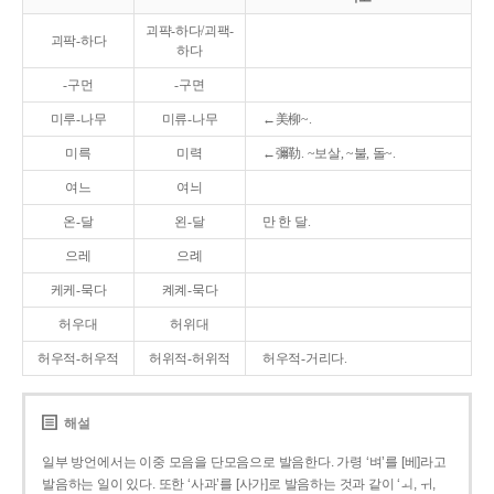
괴퍅-하다/괴팩-
괴팍-하다
하다
-구먼
-구면
미루-나무
미류-나무
←美柳~.
미륵
미력
←彌勒. ~보살, ~불, 돌~.
여느
여늬
온-달
왼-달
만 한 달.
으레
으례
케케-묵다
켸켸-묵다
허우대
허위대
허우적-허우적
허위적-허위적
허우적-거리다.
해설
일부 방언에서는 이중 모음을 단모음으로 발음한다. 가령 ‘벼’를 [베]라고
발음하는 일이 있다. 또한 ‘사과’를 [사가]로 발음하는 것과 같이 ‘ㅚ, ㅟ,