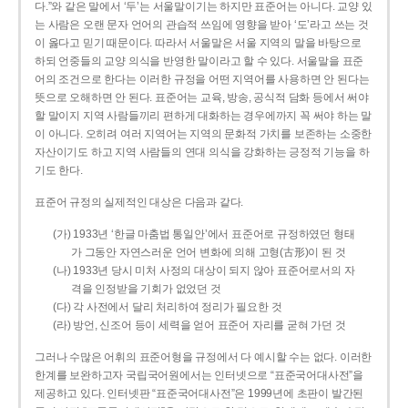
다.”와 같은 말에서 ‘두’는 서울말이기는 하지만 표준어는 아니다. 교양 있
는 사람은 오랜 문자 언어의 관습적 쓰임에 영향을 받아 ‘도’라고 쓰는 것
이 옳다고 믿기 때문이다. 따라서 서울말은 서울 지역의 말을 바탕으로
하되 언중들의 교양 의식을 반영한 말이라고 할 수 있다. 서울말을 표준
어의 조건으로 한다는 이러한 규정을 어떤 지역어를 사용하면 안 된다는
뜻으로 오해하면 안 된다. 표준어는 교육, 방송, 공식적 담화 등에서 써야
할 말이지 지역 사람들끼리 편하게 대화하는 경우에까지 꼭 써야 하는 말
이 아니다. 오히려 여러 지역어는 지역의 문화적 가치를 보존하는 소중한
자산이기도 하고 지역 사람들의 연대 의식을 강화하는 긍정적 기능을 하
기도 한다.
표준어 규정의 실제적인 대상은 다음과 같다.
(가) 1933년 ‘한글 마춤법 통일안’에서 표준어로 규정하였던 형태
가 그동안 자연스러운 언어 변화에 의해 고형(古形)이 된 것
(나) 1933년 당시 미처 사정의 대상이 되지 않아 표준어로서의 자
격을 인정받을 기회가 없었던 것
(다) 각 사전에서 달리 처리하여 정리가 필요한 것
(라) 방언, 신조어 등이 세력을 얻어 표준어 자리를 굳혀 가던 것
그러나 수많은 어휘의 표준어형을 규정에서 다 예시할 수는 없다. 이러한
한계를 보완하고자 국립국어원에서는 인터넷으로 “표준국어대사전”을
제공하고 있다. 인터넷판 “표준국어대사전”은 1999년에 초판이 발간된