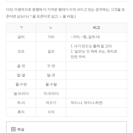
다만, 어원적으로 원형에 더 가까운 형태가 아직 쓰이고 있는 경우에는, 그것을 표
준어로 삼는다.(ㄱ을 표준어로 삼고, ㄴ을 버림.)
ㄱ
ㄴ
비고
갈비
가리
~구이, ~찜, 갈빗-대.
1. 사기 만드는 물레 밑 고리.
갓모
갈모
2. '갈모'는 갓 위에 쓰는, 유지로
만든 우비.
굴-젓
구-젓
말-곁
말-겻
물-수란
물-수랄
밀-뜨리다
미-뜨리다
적-이
저으기
적이-나, 적이나-하면.
휴지
수지
해설