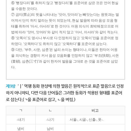
⑥ ‘뻗장다리’를 취하지 않고 ‘뻗정다리’를 표준어로 삼은 것은 언어 현실
을 수용한 것이다.
⑦ 금지(禁止)의 뜻을 나타내는 ‘앗아, 앗아라’는 빼앗는다는 원뜻과는 멀
어져서 단지 하지 말라는 뜻이 되었는데, 현실 발음에 따라 음성 모음 형
태를 취하여 ‘아서, 아서라’로 한 것이다. 어원 의식이 희박해졌으므로 어
법에 따라 ‘앗어, 앗어라’와 같이 적지 않고 ‘아서, 아서라’와 같이 적는다.
⑧ ‘오똑이’도 명사나 부사로 다 인정하지 않고 ‘오뚝이’만을 표준어로 정
하였다. ‘오똑하다’도 취하지 않고 ‘오뚝하다’를 표준어로 삼는다.
⑨ 다만, ‘부주, 사둔, 삼춘’은 널리 쓰이는 형태이나, 이들은 한자어 어원
을 의식하는 경향이 커서 음성 모음화를 인정하지 않고 ‘부조(扶助), 사돈
(査頓), 삼촌(三寸)’과 같이 한자어 발음을 그대로 쓴 것을 표준어로 삼았
다.
제9항
‘ㅣ’ 역행 동화 현상에 의한 발음은 원칙적으로 표준 발음으로 인정
하지 아니하되, 다만 다음 단어들은 그러한 동화가 적용된 형태를 표준어
로 삼는다.(ㄱ을 표준어로 삼고, ㄴ을 버림.)
ㄱ
ㄴ
비고
-내기
-나기
서울-, 시골-, 신출-, 풋-.
냄비
남비