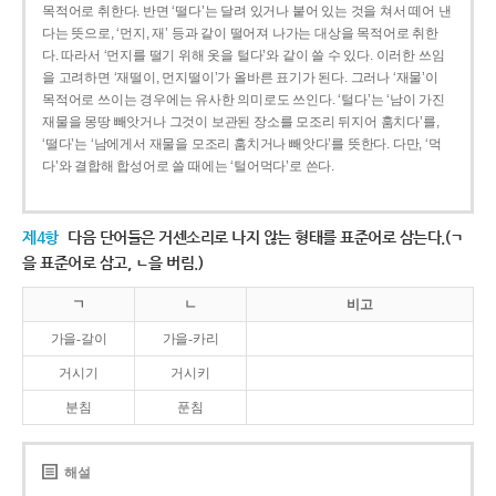
목적어로 취한다. 반면 ‘떨다’는 달려 있거나 붙어 있는 것을 쳐서 떼어 낸
다는 뜻으로, ‘먼지, 재’ 등과 같이 떨어져 나가는 대상을 목적어로 취한
다. 따라서 ‘먼지를 떨기 위해 옷을 털다’와 같이 쓸 수 있다. 이러한 쓰임
을 고려하면 ‘재떨이, 먼지떨이’가 올바른 표기가 된다. 그러나 ‘재물’이
목적어로 쓰이는 경우에는 유사한 의미로도 쓰인다. ‘털다’는 ‘남이 가진
재물을 몽땅 빼앗거나 그것이 보관된 장소를 모조리 뒤지어 훔치다’를,
‘떨다’는 ‘남에게서 재물을 모조리 훔치거나 빼앗다’를 뜻한다. 다만, ‘먹
다’와 결합해 합성어로 쓸 때에는 ‘털어먹다’로 쓴다.
제4항
다음 단어들은 거센소리로 나지 않는 형태를 표준어로 삼는다.(ㄱ
을 표준어로 삼고, ㄴ을 버림.)
ㄱ
ㄴ
비고
가을-갈이
가을-카리
거시기
거시키
분침
푼침
해설