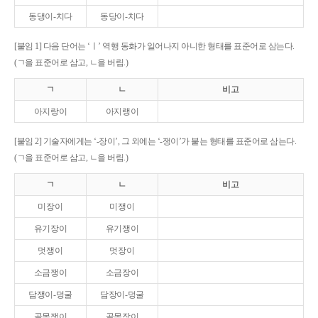
동댕이-치다
동당이-치다
[붙임 1] 다음 단어는 ‘ㅣ’ 역행 동화가 일어나지 아니한 형태를 표준어로 삼는다.
(ㄱ을 표준어로 삼고, ㄴ을 버림.)
ㄱ
ㄴ
비고
아지랑이
아지랭이
[붙임 2] 기술자에게는 ‘-장이’, 그 외에는 ‘-쟁이’가 붙는 형태를 표준어로 삼는다.
(ㄱ을 표준어로 삼고, ㄴ을 버림.)
ㄱ
ㄴ
비고
미장이
미쟁이
유기장이
유기쟁이
멋쟁이
멋장이
소금쟁이
소금장이
담쟁이-덩굴
담장이-덩굴
골목쟁이
골목장이