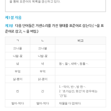
을 통해 표준어의 목록을 갱신하고 있다.
제1절 자음
제3항
다음 단어들은 거센소리를 가진 형태를 표준어로 삼는다.(ㄱ을 표
준어로 삼고, ㄴ을 버림.)
ㄱ
ㄴ
비고
끄나풀
끄나불
나팔-꽃
나발-꽃
녘
녁
동~, 들~, 새벽~, 동틀 ~.
부엌
부억
살-쾡이
삵-괭이
1. ~막이, 빈~, 방 한 ~.
칸
간
2. ‘초가삼간, 윗간’의 경우에는
‘간’임.
털어-먹다
떨어-먹다
재물을 다 없애다.