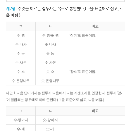
제7항
수컷을 이르는 접두사는 '수-'로 통일한다.(ㄱ을 표준어로 삼고, ㄴ
을 버림.)
ㄱ
ㄴ
비고
수-꿩
수-퀑/숫-꿩
'장끼'도 표준어임.
수-나사
숫-나사
수-놈
숫-놈
수-사돈
숫-사돈
수-소
숫-소
'황소'도 표준어임.
수-은행나무
숫-은행나무
다만 1. 다음 단어에서는 접두사 다음에서 나는 거센소리를 인정한다. 접두사 '암-
'이 결합되는 경우에도 이에 준한다.(ㄱ을 표준어로 삼고, ㄴ을 버림.)
ㄱ
ㄴ
비고
수-캉아지
숫-강아지
수-캐
숫-개