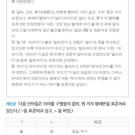
록 규정하였다.
④ ‘갈비, 갓모, 휴지(休紙)’는 변화된 형태인 ‘가리, 갈모, 수지’ 등도 각각
쓰였으나, 본래의 형태가 더 널리 쓰이므로 ‘갈비, 갓모, 휴지’의 형태를
표준어로 인정하였다. 다만, ‘갓모’와는 별개로 비가 올 때 갓 위에 덮어
쓰던 고깔 비슷하게 생긴 물건을 뜻하는 ‘갈모(-帽)’는 표준어로 인정한
다.
⑤ ‘밀-’에 ‘-뜨리다’가 붙은 ‘밀뜨리다’도 언중이 ‘밀다’의 뜻을 의식하고
있으므로 비록 ‘미뜨리다’가 쓰이고 있어도 ‘밀뜨리다’로 쓴다. 다만, ‘-뜨
리다’와 ‘-트리다’가 같은 뜻의 복수 표준어 접미사로 인정되므로 ‘밀뜨리
다’와 함께 ‘밀트리다’도 표준어로 인정된다.
⑥ ‘적이’는 의미적으로 ‘적다’와는 멀어지고 오히려 반대의 의미를 가지
게 되었다. 그 때문에 한동안 ‘저으기’가 널리 보급되기도 하였다. 그러나
반대의 뜻이 되었더라도 원래의 어원 ‘적다’와의 관계는 부정할 수 없기
때문에 ‘저으기’가 아닌 ‘적이’를 표준어로 삼았다.
제6항
다음 단어들은 의미를 구별함이 없이, 한 가지 형태만을 표준어로
삼는다.(ㄱ을 표준어로 삼고, ㄴ을 버림.)
ㄱ
ㄴ
비고
돌
돐
생일, 주기.