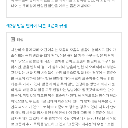
해 우리말에 동화되지 않은 모든 외국어를 포함하는 반면, 이 조항의 ‘외
래어’는 우리말에 편입된 말만을 이르는 좁은 개념이다.
제2장 발음 변화에 따른 표준어 규정
해설
시간의 흐름에 따라 어떤 어휘는 자음과 모음의 발음이 달라지고 길이가
줄어드는 등의 변화를 입게 된다. 어문 규범을 자주 바꾸는 것은 바람직
하지 않으므로 발음에 다소의 변화를 입어도 표준어를 곧바로 바꾸지는
않지만, 발음 변화의 정도가 심하거나 발음이 변한 지 오래되어 대부분의
교양 있는 서울 지역 사람들이 바뀐 발음으로 말을 하는 경우에는 표준어
를 새로이 정하게 된다. 발음 변화에 따라 새로이 표준어를 정하는 방법
에는 두 가지가 있다. 발음이 바뀐 후의 말만 인정하는 방법과 바뀌기 전
의 말과 바뀐 후의 말을 모두 인정하는 방법이다. 앞엣것에 따르면 단수
표준어, 뒤엣것에 따르면 복수 표준어가 된다. 원칙적으로는 언어가 변화
하였으면 단수 표준어로 정해야 하겠으나, 언어의 변화에는 대부분 긴 시
간의 과도기가 있으므로 복수 표준어로 정하는 경우도 있다. 사회가 언어
의 규범적 사용을 점차 유연하게 인식하게 됨에 따라 복수 표준어 역시
점차 확대되고 있다. 이를 반영하여 국립국어원에서는 2011년을 시작으
로 표준어 추가 목록을 발표하고 있고, “표준국어대사전”의 수정ㆍ보완