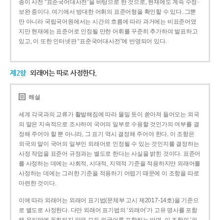
종이 사전 “표준국어대사전”을 바탕으로 한 것으로, 현재에도 계속 수정·
보완 중이다. 여기에서 방대한 어휘의 표준어형을 확인할 수 있다. 그뿐
만 아니라 국립국어원에서는 시간의 흐름에 따라 과거에는 비표준어였
지만 현재에는 표준어로 인정될 만한 어휘를 꾸준히 추가하여 발표하고
있고, 이 또한 인터넷판 “표준국어대사전”에 반영되어 있다.
제2항
외래어는 따로 사정한다.
해설
세계 각국과의 교류가 활발해짐에 따라 물밀 듯이 쏟아져 들어오는 외국
의 말은 지속적으로 조사하여 국어의 일부로 수용할 것인가의 여부를 결
정해 주어야 할 뿐 아니라, 그 표기 역시 결정해 주어야 한다. 이 조항은
외국의 말이 국어의 일부인 외래어로 인정될 수 있는 것인지를 결정하는
사정 작업을 표준어 규정과는 별도로 한다는 사실을 밝힌 것이다. 표준어
를 사정하는 데에는 사회적, 시대적, 지역적 기준을 적용하지만 외래어를
사정하는 데에는 그러한 기준을 적용하기 어렵기 때문에 이 조항을 따로
마련한 것이다.
이에 따라 외래어는 외래어 표기법(문체부 고시 제2017-14호)을 기준으
로 별도로 사정한다. 다만 외래어 표기법의 ‘외래어’가 고유 명사를 포함