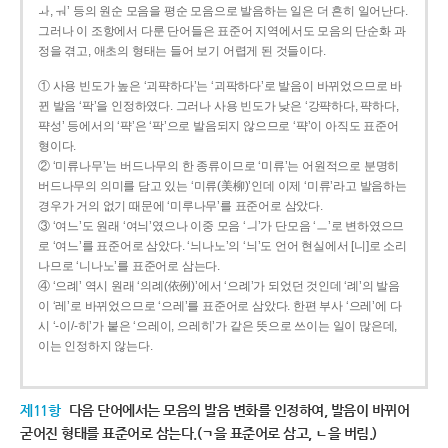
ㅘ, ㅝ’ 등의 원순 모음을 평순 모음으로 발음하는 일은 더 흔히 일어난다.
그러나 이 조항에서 다룬 단어들은 표준어 지역에서도 모음의 단순화 과
정을 겪고, 애초의 형태는 들어 보기 어렵게 된 것들이다.
① 사용 빈도가 높은 ‘괴퍅하다’는 ‘괴팍하다’로 발음이 바뀌었으므로 바
뀐 발음 ‘팍’을 인정하였다. 그러나 사용 빈도가 낮은 ‘강퍅하다, 퍅하다,
퍅성’ 등에서의 ‘퍅’은 ‘팍’으로 발음되지 않으므로 ‘퍅’이 아직도 표준어
형이다.
② ‘미류나무’는 버드나무의 한 종류이므로 ‘미류’는 어원적으로 분명히
버드나무의 의미를 담고 있는 ‘미류(美柳)’인데 이제 ‘미류’라고 발음하는
경우가 거의 없기 때문에 ‘미루나무’를 표준어로 삼았다.
③ ‘여느’도 원래 ‘여늬’였으나 이중 모음 ‘ㅢ’가 단모음 ‘ㅡ’로 변하였으므
로 ‘여느’를 표준어로 삼았다. ‘늬나노’의 ‘늬’도 언어 현실에서 [니]로 소리
나므로 ‘니나노’를 표준어로 삼는다.
④ ‘으례’ 역시 원래 ‘의례(依例)’에서 ‘으례’가 되었던 것인데 ‘례’의 발음
이 ‘레’로 바뀌었으므로 ‘으레’를 표준어로 삼았다. 한편 부사 ‘으레’에 다
시 ‘-이/-히’가 붙은 ‘으레이, 으레히’가 같은 뜻으로 쓰이는 일이 많은데,
이는 인정하지 않는다.
제11항
다음 단어에서는 모음의 발음 변화를 인정하여, 발음이 바뀌어
굳어진 형태를 표준어로 삼는다.(ㄱ을 표준어로 삼고, ㄴ을 버림.)