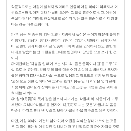
학문적으로는 어원이 밝혀져 있더라도 언중의 어원 의식이 약해져서 어
원으로부터 멀어진 형태가 널리 쓰이면 그 말을 표준어로 삼고, 어원에
충실한 형태이더라도 현실적으로 쓰이지 않는 말은 표준어로 삼지 않겠
다는 것을 다룬 조항이다.
① ‘강낭콩’은 중국의 ‘강남(江南)’ 지방에서 들여온 콩이기 때문에 붙여진
이름인데, ‘강남’의 형태가 변하여 ‘강낭’이 되었다. 제9항의 ‘남비’가 ‘냄
비’로 변한 것과 마찬가지로 언중이 이미 어원을 인식하지 않고 변한 형
태대로 발음하는 언어 현실을 그대로 반영하여 ‘강낭콩’으로 쓰게 한 것
이다.
② 예전에는 ‘지붕을 일 때에 쓰는 새끼’와 ‘좁은 골목이나 길’을 모두 ‘고
샅’으로 써 왔는데, 앞의 뜻의 말에 대해 어원 의식이 희박해져서 조사가
붙은 형태가 [고사시/고사슬] 등으로 발음되고 있으므로 앞의 뜻의 말을
‘고삿’으로 정한 것이다. ‘속고삿’은 초가지붕을 일 때 이엉을 얹기 전에
지붕 위에 건너질러 잡아매는 새끼이고, ‘겉고삿’은 이엉을 얹은 위에 걸
쳐 매는 새끼이다.
③ ‘월세(月貰)’와 뜻이 같은 말로서 과거에는 ‘삭월세’와 ‘사글세’가 모두
쓰였다. 그러나 ‘삭월세’를 한자어 ‘朔月貰’로 보는 것은 ‘사글세’의 음을
단순히 한자로 흉내 낸 것으로 보아 ‘사글세’만을 표준으로 삼은 것이다.
다만, 어원 의식이 여전히 남아 있어 어원을 의식한 형태가 쓰이는 것들
은 그 짝이 되는 비어원적인 형태보다 더 우선적으로 표준어 자격을 주도