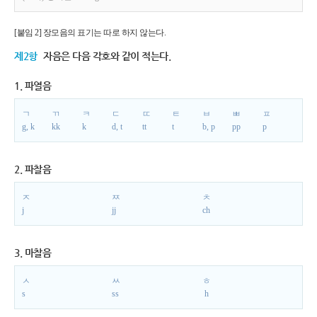
[붙임 2] 장모음의 표기는 따로 하지 않는다.
제2항
자음은 다음 각호와 같이 적는다.
1. 파열음
ㄱ
ㄲ
ㅋ
ㄷ
ㄸ
ㅌ
ㅂ
ㅃ
ㅍ
g, k
kk
k
d, t
tt
t
b, p
pp
p
2. 파찰음
ㅈ
ㅉ
ㅊ
j
jj
ch
3. 마찰음
ㅅ
ㅆ
ㅎ
s
ss
h