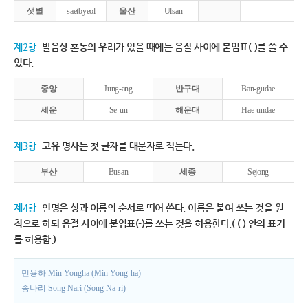
샛별
saetbyeol
울산
Ulsan
제2항
발음상 혼동의 우려가 있을 때에는 음절 사이에 붙임표(-)를 쓸 수
있다.
중앙
Jung-ang
반구대
Ban-gudae
세운
Se-un
해운대
Hae-undae
제3항
고유 명사는 첫 글자를 대문자로 적는다.
부산
Busan
세종
Sejong
제4항
인명은 성과 이름의 순서로 띄어 쓴다. 이름은 붙여 쓰는 것을 원
칙으로 하되 음절 사이에 붙임표(-)를 쓰는 것을 허용한다.( ( ) 안의 표기
를 허용함.)
민용하 Min Yongha (Min Yong-ha)
송나리 Song Nari (Song Na-ri)