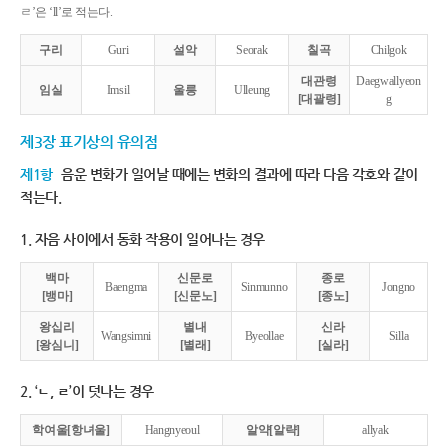
ㄹ’은 ‘ll’로 적는다.
구리
Guri
설악
Seorak
칠곡
Chilgok
대관령
Daegwallyeon
임실
Imsil
울릉
Ulleung
[대괄령]
g
제3장 표기상의 유의점
제1항
음운 변화가 일어날 때에는 변화의 결과에 따라 다음 각호와 같이
적는다.
1. 자음 사이에서 동화 작용이 일어나는 경우
백마
신문로
종로
Baengma
Sinmunno
Jongno
[뱅마]
[신문노]
[종노]
왕십리
별내
신라
Wangsimni
Byeollae
Silla
[왕심니]
[별래]
[실라]
2. ‘ㄴ, ㄹ’이 덧나는 경우
학여울[항녀울]
Hangnyeoul
알약[알략]
allyak