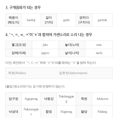
3. 구개음화가 되는 경우
해돋이
같이
굳히다
haedoji
gachi
guchida
[해도지]
[가치]
[구치다]
4. ‘ㄱ, ㄷ, ㅂ, ㅈ’이 ‘ㅎ’과 합하여 거센소리로 소리 나는 경우
좋고[조코]
joko
놓다[노타]
nota
잡혀[자펴]
japyeo
낳지[나치]
nachi
다만, 체언에서 ‘ㄱ, ㄷ, ㅂ’ 뒤에 ‘ㅎ’이 따를 때에는 ‘ㅎ’을 밝혀 적는다.
묵호(Mukho)
집현전(Jiphyeonjeon)
[붙임] 된소리되기는 표기에 반영하지 않는다.
Nakdonggan
압구정
Apgujeong
낙동강
죽변
Jukbyeon
g
Nakseongda
낙성대
합정
Hapjeong
팔당
Paldang
e