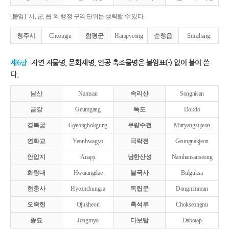
[붙임] ‘시, 군, 읍’의 행정 구역 단위는 생략할 수 있다.
청주시
Cheongju
함평군
Hampyeong
순창읍
Sunchang
제6항
자연 지물명, 문화재명, 인공 축조물명은 붙임표(-) 없이 붙여 쓴
다.
남산
Namsan
속리산
Songnisan
금강
Geumgang
독도
Dokdo
경복궁
Gyeongbokgung
무량수전
Muryangsujeon
연화교
Yeonhwagyo
극락전
Geungnakjeon
안압지
Anapji
남한산성
Namhansanseong
화랑대
Hwarangdae
불국사
Bulguksa
현충사
Hyeonchungsa
독립문
Dongnimmun
오죽헌
Ojukheon
촉석루
Chokseongnu
종묘
Jongmyo
다보탑
Dabotap