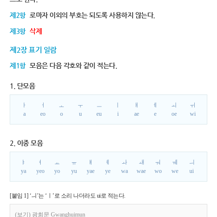
제2항
로마자 이외의 부호는 되도록 사용하지 않는다.
제3항
삭제
제2장 표기 일람
제1항
모음은 다음 각호와 같이 적는다.
1. 단모음
ㅏ
ㅓ
ㅗ
ㅜ
ㅡ
ㅣ
ㅐ
ㅔ
ㅚ
ㅟ
a
eo
o
u
eu
i
ae
e
oe
wi
2. 이중 모음
ㅑ
ㅕ
ㅛ
ㅠ
ㅒ
ㅖ
ㅘ
ㅙ
ㅝ
ㅞ
ㅢ
ya
yeo
yo
yu
yae
ye
wa
wae
wo
we
ui
[붙임 1] ‘ㅢ’는 ‘ㅣ’로 소리 나더라도 ui로 적는다.
(보기) 광희문 Gwanghuimun