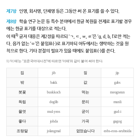
제7항
인명, 회사명, 단체명 등은 그동안 써 온 표기를 쓸 수 있다.
제8항
학술 연구 논문 등 특수 분야에서 한글 복원을 전제로 표기할 경우
에는 한글 표기를 대상으로 적는다.
1)
이 때
글자 대응은 제2장을 따르되 ‘ㄱ, ㄷ, ㅂ, ㄹ’은 ‘g, d, b, l’로만 적는
다. 음가 없는 ‘ㅇ’은 붙임표(-)로 표기하되 어두에서는 생략하는 것을 원
칙으로 한다. 기타 분절의 필요가 있을 때에도 붙임표(-)를 쓴다.
1) '이 때'는 "표준국어대사전"에 따르면 '이때'와 같이 붙여 써야 한다.
집
jib
짚
jip
밖
bakk
값
gabs
붓꽃
buskkoch
먹는
meogneun
독립
doglib
문리
munli
물엿
mul-yeos
굳이
gud-i
좋다
johda
가곡
gagog
조랑말
jolangmal
없었습니다
eobs-eoss-seubnida