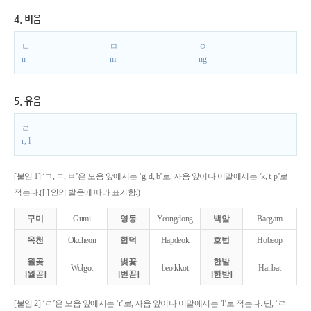
4. 비음
ㄴ
ㅁ
ㅇ
n
m
ng
5. 유음
ㄹ
r, l
[붙임 1] ‘ㄱ, ㄷ, ㅂ’은 모음 앞에서는 ‘g, d, b’로, 자음 앞이나 어말에서는 ‘k, t, p’로
적는다.([ ] 안의 발음에 따라 표기함.)
구미
Gumi
영동
Yeongdong
백암
Baegam
옥천
Okcheon
합덕
Hapdeok
호법
Hobeop
월곶
벚꽃
한밭
Wolgot
beotkkot
Hanbat
[월곧]
[벋꼳]
[한받]
[붙임 2] ‘ㄹ’은 모음 앞에서는 ‘r’로, 자음 앞이나 어말에서는 ‘l’로 적는다. 단, ‘ㄹ