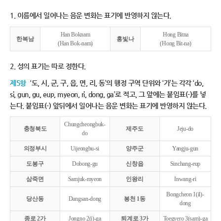
1. 이름에서 일어나는 음운 변화는 표기에 반영하지 않는다.
Han Boknam
Hong Bitna
한복남
홍빛나
(Han Bok-nam)
(Hong Bit-na)
2. 성의 표기는 따로 정한다.
제5항
‘도, 시, 군, 구, 읍, 면, 리, 동’의 행정 구역 단위와 ‘가’는 각각 ‘do,
si, gun, gu, eup, myeon, ri, dong, ga’로 적고, 그 앞에는 붙임표(-)를 넣
는다. 붙임표(-) 앞뒤에서 일어나는 음운 변화는 표기에 반영하지 않는다.
Chungcheongbuk-
충청북도
제주도
Jeju-do
do
의정부시
Uijeongbu-si
양주군
Yangju-gun
도봉구
Dobong-gu
신창읍
Sinchang-eup
삼죽면
Samjuk-myeon
인왕리
Inwang-ri
Bongcheon 1(il)-
당산동
Dangsan-dong
봉천 1동
dong
종로 2가
Jongno 2(i)-ga
퇴계로 3가
Toegyero 3(sam)-ga