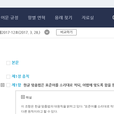
메인콘텐츠 바로가기
어문 규정
항별 연혁
용례 찾기
자료실
비교하기
017-12호(2017. 3. 28.)
본문
제1장 총칙
제1항
한글 맞춤법은 표준어를 소리대로 적되, 어법에 맞도록 함을 
해설
이 조항은 한글 맞춤법의 대원칙을 밝히고 있다. “표준어를 소리대로 적되
다른 원칙이라고 할 수 있다.