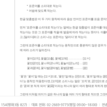
표준어를 소리대로 적는다.
어법에 맞도록 적는다.
한글 맞춤법은 이 두 가지 원칙에 따라 음성 언어인 표준어를 표음 문자
먼저 ‘표준어를 소리대로 적는다’는 말에는 한글 맞춤법이 표준어를 대상
적는다는 것은 그 표준어를 적을 때 발음에 따라 적는다는 뜻이다. 이를테면 [나무]라고 소리 나는 표준어는 ‘나무’로 적
고, [달리다]라고 소리 나는 표준어는 ‘달리다’로 적는다.
그런데 표준어를 소리대로 적는다는 원칙만으로 충분하지 않은 경우가 있다
에 따라 소리가 달라진다.
……………
꽃이[꼬치], 꽃을[꼬츨], 꽃에[꼬체]
[꼬ㅊ]
…
꽃만[꼰만], 꽃나무[꼰나무], 꽃놀이[꼰노리]
[꼰]
………
꽃과[꼳꽈], 꽃다발[꼳따발], 꽃밭[꼳빧]
[꼳]
‘꽃’은 ‘꽃이’일 때는 [꼬ㅊ]으로, ‘꽃만’일 때는 [꼰]으로, ‘꽃과’일 때는
다’는 원칙만 적용한다면, [꼬치]로 소리 나는 말은 ‘꼬치’로, [꼰만]으로 소리 나는 말은 ‘꼰만’으로, [꼳꽈]로 소리 나는 말
은 ‘꼳꽈’로 적게 되어 ‘꽃[花]’이라는 하나의 말이 여러 형태로 적히게 된
그런데 이처럼 의미가 같은 하나의 말을 여러 가지 형태로 적으면 그것이
은 하나의 말은 형태를 하나로 고정하여 일관되게 적어야 의미를 파악하기가 
되게 적는 것이 의미를 파악하는 데 효과적이다.
154(방화3동 827)
대표 전화: 02-2669-9775(평일 09:00~18:00)
전송