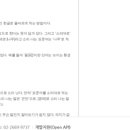
인 한글로 올바르게 적는 방법이다.
으로 한다는 뜻이 담겨 있다. 그리고 ‘소리대로’
. 예를 들어 ‘꽃[花]’이란 단어는 쓰이는 환경
 [꼳]으로 소리 난다. 만약 ‘표준어를 소리대로 적는
다.
 무슨 말인지 알아보기가 쉽지 않다. 의미가 같
쉽다. 즉 ‘꽃, 꼰, 꼳’보다는 ‘꽃’ 하나로 일관
: 02-2669-9737
개발지원(Open API)