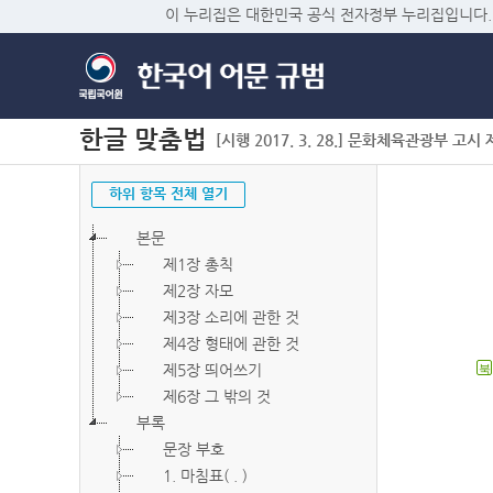
이 누리집은 대한민국 공식 전자정부 누리집입니다.
한글 맞춤법
[시행 2017. 3. 28.] 문화체육관광부 고시 제2
하위 항목 전체 열기
본문
제1장 총칙
제2장 자모
제3장 소리에 관한 것
제4장 형태에 관한 것
제5장 띄어쓰기
북
제6장 그 밖의 것
부록
문장 부호
1. 마침표( . )