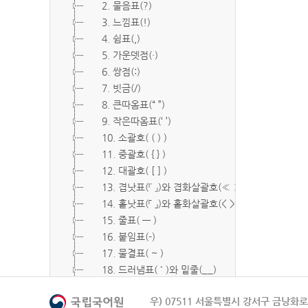
2. 물음표(?)
3. 느낌표(!)
4. 쉼표(,)
5. 가운뎃점(·)
6. 쌍점(:)
7. 빗금(/)
8. 큰따옴표(“ ”)
9. 작은따옴표(‘ ’)
10. 소괄호( ( ) )
11. 중괄호( { } )
12. 대괄호( [ ] )
13. 겹낫표(『 』)와 겹화살괄호(≪ ≫)
14. 홑낫표(「 」)와 홑화살괄호(< >)
15. 줄표( ― )
16. 붙임표(-)
17. 물결표( ~ )
18. 드러냄표( ˙ )와 밑줄(__)
19. 숨김표( O, X )
우) 07511 서울특별시 강서구 금낭화로 
20. 빠짐표( □ )