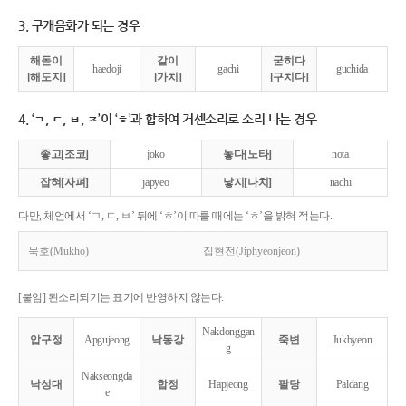
3. 구개음화가 되는 경우
해돋이
같이
굳히다
haedoji
gachi
guchida
[해도지]
[가치]
[구치다]
4. ‘ㄱ, ㄷ, ㅂ, ㅈ’이 ‘ㅎ’과 합하여 거센소리로 소리 나는 경우
좋고[조코]
joko
놓다[노타]
nota
잡혀[자펴]
japyeo
낳지[나치]
nachi
다만, 체언에서 ‘ㄱ, ㄷ, ㅂ’ 뒤에 ‘ㅎ’이 따를 때에는 ‘ㅎ’을 밝혀 적는다.
묵호(Mukho)
집현전(Jiphyeonjeon)
[붙임] 된소리되기는 표기에 반영하지 않는다.
Nakdonggan
압구정
Apgujeong
낙동강
죽변
Jukbyeon
g
Nakseongda
낙성대
합정
Hapjeong
팔당
Paldang
e