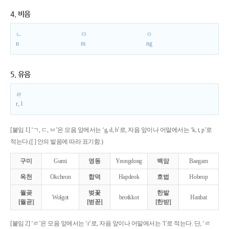
4. 비음
ㄴ
ㅁ
ㅇ
n
m
ng
5. 유음
ㄹ
r, l
[붙임 1] ‘ㄱ, ㄷ, ㅂ’은 모음 앞에서는 ‘g, d, b’로, 자음 앞이나 어말에서는 ‘k, t, p’로
적는다.([ ] 안의 발음에 따라 표기함.)
구미
Gumi
영동
Yeongdong
백암
Baegam
옥천
Okcheon
합덕
Hapdeok
호법
Hobeop
월곶
벚꽃
한밭
Wolgot
beotkkot
Hanbat
[월곧]
[벋꼳]
[한받]
[붙임 2] ‘ㄹ’은 모음 앞에서는 ‘r’로, 자음 앞이나 어말에서는 ‘l’로 적는다. 단, ‘ㄹ