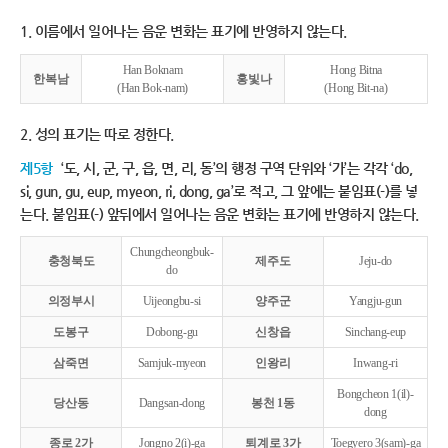
1. 이름에서 일어나는 음운 변화는 표기에 반영하지 않는다.
Han Boknam
Hong Bitna
한복남
홍빛나
(Han Bok-nam)
(Hong Bit-na)
2. 성의 표기는 따로 정한다.
제5항
‘도, 시, 군, 구, 읍, 면, 리, 동’의 행정 구역 단위와 ‘가’는 각각 ‘do,
si, gun, gu, eup, myeon, ri, dong, ga’로 적고, 그 앞에는 붙임표(-)를 넣
는다. 붙임표(-) 앞뒤에서 일어나는 음운 변화는 표기에 반영하지 않는다.
Chungcheongbuk-
충청북도
제주도
Jeju-do
do
의정부시
Uijeongbu-si
양주군
Yangju-gun
도봉구
Dobong-gu
신창읍
Sinchang-eup
삼죽면
Samjuk-myeon
인왕리
Inwang-ri
Bongcheon 1(il)-
당산동
Dangsan-dong
봉천 1동
dong
종로 2가
Jongno 2(i)-ga
퇴계로 3가
Toegyero 3(sam)-ga