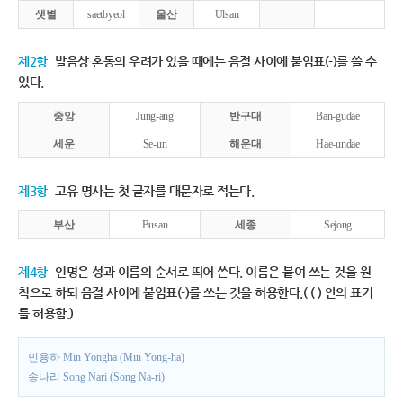
샛별
saetbyeol
울산
Ulsan
제2항
발음상 혼동의 우려가 있을 때에는 음절 사이에 붙임표(-)를 쓸 수
있다.
중앙
Jung-ang
반구대
Ban-gudae
세운
Se-un
해운대
Hae-undae
제3항
고유 명사는 첫 글자를 대문자로 적는다.
부산
Busan
세종
Sejong
제4항
인명은 성과 이름의 순서로 띄어 쓴다. 이름은 붙여 쓰는 것을 원
칙으로 하되 음절 사이에 붙임표(-)를 쓰는 것을 허용한다.( ( ) 안의 표기
를 허용함.)
민용하 Min Yongha (Min Yong-ha)
송나리 Song Nari (Song Na-ri)