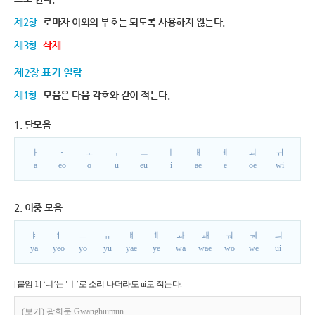
제2항
로마자 이외의 부호는 되도록 사용하지 않는다.
제3항
삭제
제2장 표기 일람
제1항
모음은 다음 각호와 같이 적는다.
1. 단모음
ㅏ
ㅓ
ㅗ
ㅜ
ㅡ
ㅣ
ㅐ
ㅔ
ㅚ
ㅟ
a
eo
o
u
eu
i
ae
e
oe
wi
2. 이중 모음
ㅑ
ㅕ
ㅛ
ㅠ
ㅒ
ㅖ
ㅘ
ㅙ
ㅝ
ㅞ
ㅢ
ya
yeo
yo
yu
yae
ye
wa
wae
wo
we
ui
[붙임 1] ‘ㅢ’는 ‘ㅣ’로 소리 나더라도 ui로 적는다.
(보기) 광희문 Gwanghuimun