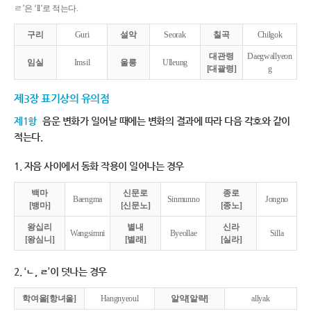
ㄹ’은 ‘ll’로 적는다.
구리
Guri
설악
Seorak
칠곡
Chilgok
대관령
Daegwallyeon
임실
Imsil
울릉
Ulleung
[대괄령]
g
제3장 표기상의 유의점
제1항
음운 변화가 일어날 때에는 변화의 결과에 따라 다음 각호와 같이
적는다.
1. 자음 사이에서 동화 작용이 일어나는 경우
백마
신문로
종로
Baengma
Sinmunno
Jongno
[뱅마]
[신문노]
[종노]
왕십리
별내
신라
Wangsimni
Byeollae
Silla
[왕심니]
[별래]
[실라]
2. ‘ㄴ, ㄹ’이 덧나는 경우
학여울[항녀울]
Hangnyeoul
알약[알략]
allyak