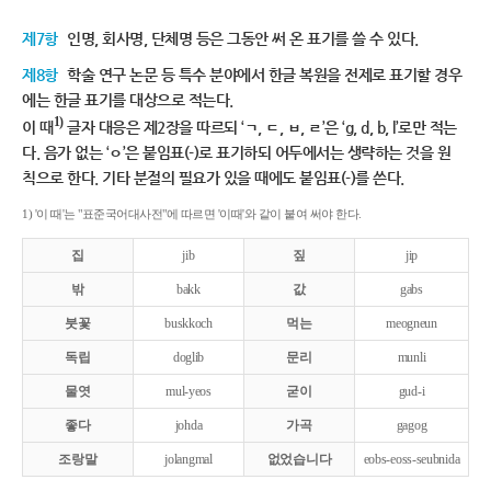
제7항
인명, 회사명, 단체명 등은 그동안 써 온 표기를 쓸 수 있다.
제8항
학술 연구 논문 등 특수 분야에서 한글 복원을 전제로 표기할 경우
에는 한글 표기를 대상으로 적는다.
1)
이 때
글자 대응은 제2장을 따르되 ‘ㄱ, ㄷ, ㅂ, ㄹ’은 ‘g, d, b, l’로만 적는
다. 음가 없는 ‘ㅇ’은 붙임표(-)로 표기하되 어두에서는 생략하는 것을 원
칙으로 한다. 기타 분절의 필요가 있을 때에도 붙임표(-)를 쓴다.
1) '이 때'는 "표준국어대사전"에 따르면 '이때'와 같이 붙여 써야 한다.
집
jib
짚
jip
밖
bakk
값
gabs
붓꽃
buskkoch
먹는
meogneun
독립
doglib
문리
munli
물엿
mul-yeos
굳이
gud-i
좋다
johda
가곡
gagog
조랑말
jolangmal
없었습니다
eobs-eoss-seubnida