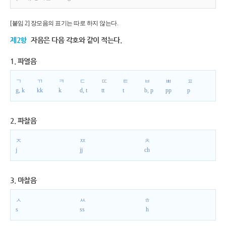
[붙임 2] 장모음의 표기는 따로 하지 않는다.
제2항
자음은 다음 각호와 같이 적는다.
1. 파열음
ㄱ
ㄲ
ㅋ
ㄷ
ㄸ
ㅌ
ㅂ
ㅃ
ㅍ
g, k
kk
k
d, t
tt
t
b, p
pp
p
2. 파찰음
ㅈ
ㅉ
ㅊ
j
jj
ch
3. 마찰음
ㅅ
ㅆ
ㅎ
s
ss
h