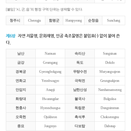
[붙임] ‘시, 군, 읍’의 행정 구역 단위는 생략할 수 있다.
청주시
Cheongju
함평군
Hampyeong
순창읍
Sunchang
제6항
자연 지물명, 문화재명, 인공 축조물명은 붙임표(-) 없이 붙여 쓴
다.
남산
Namsan
속리산
Songnisan
금강
Geumgang
독도
Dokdo
경복궁
Gyeongbokgung
무량수전
Muryangsujeon
연화교
Yeonhwagyo
극락전
Geungnakjeon
안압지
Anapji
남한산성
Namhansanseong
화랑대
Hwarangdae
불국사
Bulguksa
현충사
Hyeonchungsa
독립문
Dongnimmun
오죽헌
Ojukheon
촉석루
Chokseongnu
종묘
Jongmyo
다보탑
Dabotap