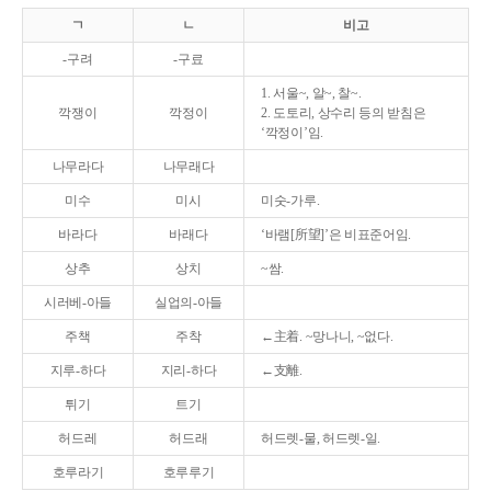
ㄱ
ㄴ
비고
-구려
-구료
1. 서울~, 알~, 찰~.
깍쟁이
깍정이
2. 도토리, 상수리 등의 받침은
‘깍정이’임.
나무라다
나무래다
미수
미시
미숫-가루.
바라다
바래다
‘바램[所望]’은 비표준어임.
상추
상치
~쌈.
시러베-아들
실업의-아들
주책
주착
←主着. ~망나니, ~없다.
지루-하다
지리-하다
←支離.
튀기
트기
허드레
허드래
허드렛-물, 허드렛-일.
호루라기
호루루기