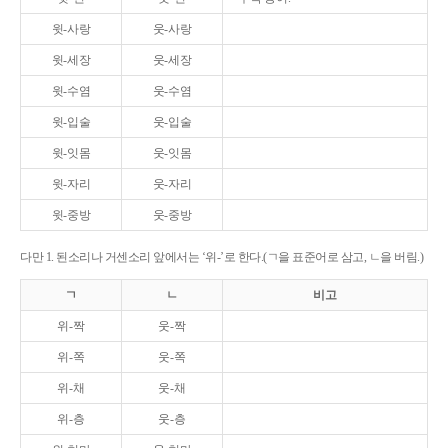
윗-사랑
웃-사랑
윗-세장
웃-세장
윗-수염
웃-수염
윗-입술
웃-입술
윗-잇몸
웃-잇몸
윗-자리
웃-자리
윗-중방
웃-중방
다만 1. 된소리나 거센소리 앞에서는 ‘위-’로 한다.(ㄱ을 표준어로 삼고, ㄴ을 버림.)
ㄱ
ㄴ
비고
위-짝
웃-짝
위-쪽
웃-쪽
위-채
웃-채
위-층
웃-층