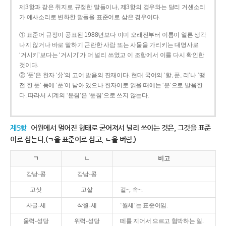
제3항과 같은 취지로 규정한 말들이나, 제3항의 경우와는 달리 거센소리
가 예사소리로 변화한 말들을 표준어로 삼은 경우이다.
① 표준어 규정이 공표된 1988년보다 이미 오래전부터 이름이 얼른 생각
나지 않거나 바로 말하기 곤란한 사람 또는 사물을 가리키는 대명사로
‘거시키’보다는 ‘거시기’가 더 널리 쓰였고 이 조항에서 이를 다시 확인한
것이다.
② ‘푼’은 한자 ‘分’의 고어 발음의 잔재이다. 현대 국어의 ‘할, 푼, 리’나 ‘땡
전 한 푼’ 등에 ‘푼’이 남아 있으나 한자어로 읽을 때에는 ‘분’으로 발음한
다. 따라서 시계의 ‘분침’은 ‘푼침’으로 쓰지 않는다.
제5항
어원에서 멀어진 형태로 굳어져서 널리 쓰이는 것은, 그것을 표준
어로 삼는다.(ㄱ을 표준어로 삼고, ㄴ을 버림.)
ㄱ
ㄴ
비고
강낭-콩
강남-콩
고삿
고샅
겉~, 속~.
사글-세
삭월-세
‘월세’는 표준어임.
울력-성당
위력-성당
떼를 지어서 으르고 협박하는 일.