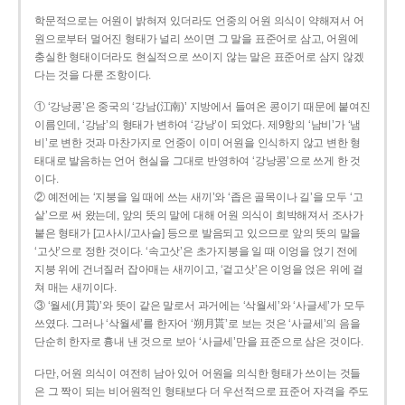
학문적으로는 어원이 밝혀져 있더라도 언중의 어원 의식이 약해져서 어
원으로부터 멀어진 형태가 널리 쓰이면 그 말을 표준어로 삼고, 어원에
충실한 형태이더라도 현실적으로 쓰이지 않는 말은 표준어로 삼지 않겠
다는 것을 다룬 조항이다.
① ‘강낭콩’은 중국의 ‘강남(江南)’ 지방에서 들여온 콩이기 때문에 붙여진
이름인데, ‘강남’의 형태가 변하여 ‘강낭’이 되었다. 제9항의 ‘남비’가 ‘냄
비’로 변한 것과 마찬가지로 언중이 이미 어원을 인식하지 않고 변한 형
태대로 발음하는 언어 현실을 그대로 반영하여 ‘강낭콩’으로 쓰게 한 것
이다.
② 예전에는 ‘지붕을 일 때에 쓰는 새끼’와 ‘좁은 골목이나 길’을 모두 ‘고
샅’으로 써 왔는데, 앞의 뜻의 말에 대해 어원 의식이 희박해져서 조사가
붙은 형태가 [고사시/고사슬] 등으로 발음되고 있으므로 앞의 뜻의 말을
‘고삿’으로 정한 것이다. ‘속고삿’은 초가지붕을 일 때 이엉을 얹기 전에
지붕 위에 건너질러 잡아매는 새끼이고, ‘겉고삿’은 이엉을 얹은 위에 걸
쳐 매는 새끼이다.
③ ‘월세(月貰)’와 뜻이 같은 말로서 과거에는 ‘삭월세’와 ‘사글세’가 모두
쓰였다. 그러나 ‘삭월세’를 한자어 ‘朔月貰’로 보는 것은 ‘사글세’의 음을
단순히 한자로 흉내 낸 것으로 보아 ‘사글세’만을 표준으로 삼은 것이다.
다만, 어원 의식이 여전히 남아 있어 어원을 의식한 형태가 쓰이는 것들
은 그 짝이 되는 비어원적인 형태보다 더 우선적으로 표준어 자격을 주도