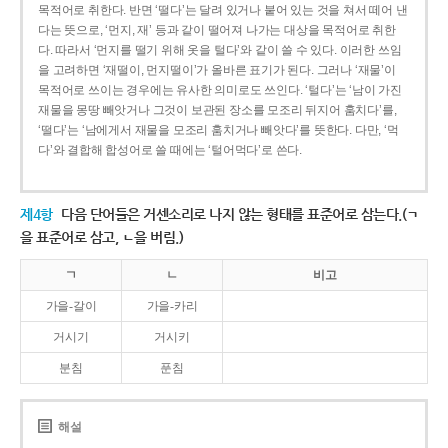
목적어로 취한다. 반면 ‘떨다’는 달려 있거나 붙어 있는 것을 쳐서 떼어 낸
다는 뜻으로, ‘먼지, 재’ 등과 같이 떨어져 나가는 대상을 목적어로 취한
다. 따라서 ‘먼지를 떨기 위해 옷을 털다’와 같이 쓸 수 있다. 이러한 쓰임
을 고려하면 ‘재떨이, 먼지떨이’가 올바른 표기가 된다. 그러나 ‘재물’이
목적어로 쓰이는 경우에는 유사한 의미로도 쓰인다. ‘털다’는 ‘남이 가진
재물을 몽땅 빼앗거나 그것이 보관된 장소를 모조리 뒤지어 훔치다’를,
‘떨다’는 ‘남에게서 재물을 모조리 훔치거나 빼앗다’를 뜻한다. 다만, ‘먹
다’와 결합해 합성어로 쓸 때에는 ‘털어먹다’로 쓴다.
제4항
다음 단어들은 거센소리로 나지 않는 형태를 표준어로 삼는다.(ㄱ
을 표준어로 삼고, ㄴ을 버림.)
ㄱ
ㄴ
비고
가을-갈이
가을-카리
거시기
거시키
분침
푼침
해설