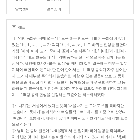
발목쟁이
발목장이
해설
‘ㅣ’ 역행 동화란 뒤에 오는 ‘ㅣ’ 모음 혹은 반모음 ‘ㅣ[j]’에 동화되어 앞에
있는 ‘ㅏ, ㅓ, ㅗ, ㅜ, ㅡ’가 각각 ‘ㅐ, ㅔ, ㅚ, ㅟ, ㅣ’로 바뀌는 현상을 말한다.
가령, ‘아비, 어미, 고기, 죽이다, 끓이다’는 자주 [애비], [에미], [괴기], [쥐기
다], [끼리다]로 발음된다. ‘ㅣ’ 역행 동화는 전국적으로 자주 일어나는 현
상이다. 체언에 조사가 붙은 ‘밥이’를 [배비]와 같이 발음하는 경우는 일부
지역에 국한되어 있으나, 한 단어 안에서는 ‘ㅣ’ 역행 동화가 자주 일어난
다. 그러나 대부분 주의해서 발음하면 피할 수 있는 발음이므로 그 동화
형을 표준어로 삼기 어렵다. 또한 이 동화 현상은 매우 광범위하여 그 동
화형을 다 표준어로 인정하면 오히려 혼란을 일으킬 우려도 있다. 그리하
여 ‘ㅣ’ 역행 동화 현상을 인정하는 표준어는 최소화하였다.
① ‘-나기’는, 서울에서 났다는 뜻의 ‘서울나기’는 그대로 쓰임 직하지만
‘신출나기, 풋나기’는 어색하므로 일률적으로 ‘-내기’를 표준으로 삼았다.
‘여간내기, 보통내기, 새내기’ 등의 어휘에서도 마찬가지로 ‘-내기’를 표준
으로 삼는다.
② ‘남비’는 종래 일본어 ‘나베[鍋]’에서 온 말이라 하여 원형을 의식해서
처리했던 것이나, 현대에는 어원 의식이 거의 사라졌다. 따라서 제5항에