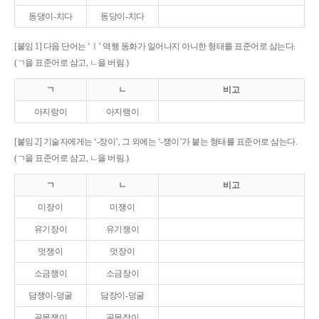
동댕이-치다
동당이-치다
[붙임 1] 다음 단어는 ‘ㅣ’ 역행 동화가 일어나지 아니한 형태를 표준어로 삼는다.
(ㄱ을 표준어로 삼고, ㄴ을 버림.)
ㄱ
ㄴ
비고
아지랑이
아지랭이
[붙임 2] 기술자에게는 ‘-장이’, 그 외에는 ‘-쟁이’가 붙는 형태를 표준어로 삼는다.
(ㄱ을 표준어로 삼고, ㄴ을 버림.)
ㄱ
ㄴ
비고
미장이
미쟁이
유기장이
유기쟁이
멋쟁이
멋장이
소금쟁이
소금장이
담쟁이-덩굴
담장이-덩굴
골목쟁이
골목장이