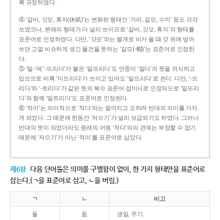
록 규정하였다.
④ ‘갈비, 갓모, 휴지(休紙)’는 변화된 형태인 ‘가리, 갈모, 수지’ 등도 각각
쓰였으나, 본래의 형태가 더 널리 쓰이므로 ‘갈비, 갓모, 휴지’의 형태를
표준어로 인정하였다. 다만, ‘갓모’와는 별개로 비가 올 때 갓 위에 덮어
쓰던 고깔 비슷하게 생긴 물건을 뜻하는 ‘갈모(-帽)’는 표준어로 인정한
다.
⑤ ‘밀-’에 ‘-뜨리다’가 붙은 ‘밀뜨리다’도 언중이 ‘밀다’의 뜻을 의식하고
있으므로 비록 ‘미뜨리다’가 쓰이고 있어도 ‘밀뜨리다’로 쓴다. 다만, ‘-뜨
리다’와 ‘-트리다’가 같은 뜻의 복수 표준어 접미사로 인정되므로 ‘밀뜨리
다’와 함께 ‘밀트리다’도 표준어로 인정된다.
⑥ ‘적이’는 의미적으로 ‘적다’와는 멀어지고 오히려 반대의 의미를 가지
게 되었다. 그 때문에 한동안 ‘저으기’가 널리 보급되기도 하였다. 그러나
반대의 뜻이 되었더라도 원래의 어원 ‘적다’와의 관계는 부정할 수 없기
때문에 ‘저으기’가 아닌 ‘적이’를 표준어로 삼았다.
제6항
다음 단어들은 의미를 구별함이 없이, 한 가지 형태만을 표준어로
삼는다.(ㄱ을 표준어로 삼고, ㄴ을 버림.)
ㄱ
ㄴ
비고
돌
돐
생일, 주기.