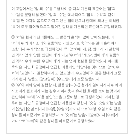
이 조항에서는 ‘암’과 ‘수’를 구별하여 쓸 때의 기본적 표준어는 ‘암’과
‘수’임을 분명히 밝혔다. ‘암’과 ‘수’는 역사적으로 ‘암ㅎ, 수ㅎ’과 같이
‘ㅎ’을 맨 마지막 음으로 가지고 있는 말이었으나 현대에 와서는 이러한
‘ㅎ’이 모두 떨어졌으므로 떨어진 형태를 기본적인 표준어로 규정하였다.
① ‘ㅎ’은 현대의 단어들에도 그 발음의 흔적이 많이 남아 있는데, 이
‘ㅎ’이 뒤의 예사소리와 결합하면 거센소리로 축약되는 일이 흔하여 이
조항에서 부가적으로 규정하였다. 즉 ‘암ㅎ’에 ‘개, 닭, 병아리’가 결합하
면 각각 ‘암캐, 암탉, 암평아리’가 되고 ‘수ㅎ’에 ‘개, 닭, 병아리’가 결합하
면 각각 ‘수캐, 수탉, 수평아리’가 되는 언어 현실을 존중하였다. 이러한
축약은 ‘다만 1’ 규정에서 언급한 예들에만 해당되는 것이므로 ‘암ㅎ, 수
ㅎ’에 ‘고양이’가 결합하더라도 ‘암고양이, 수고양이’와 같은 형태가 표준
어가 된다. 발음도 [암고양이], [수고양이]가 표준 발음이다.
② ‘수’와 뒤의 말이 결합할 때, 발음상 [ㄴ(ㄴ)] 첨가가 일어나거나 뒤의 예
사소리가 된소리가 되는 경우 사이시옷과 유사한 효과를 보이는 것이라
판단하여 ‘수’에 ‘ㅅ’을 붙인 ‘숫’을 표준어형으로 규정하였다. 이러한 경
우에는 ‘다만 2’ 규정에서 언급한 예들만 해당한다. ‘숫양, 숫염소’는 발음
이 [순냥], [순념소]이지 [수양], [수염소]가 아니므로 ‘수양, 수염소’와 같은
형태를 비표준어로 규정하였다. 또 ‘숫쥐’는 발음이 [숟쮜]이지 [수쥐]가
아니므로 ‘수쥐’와 같은 형태를 비표준어로 규정하였다.