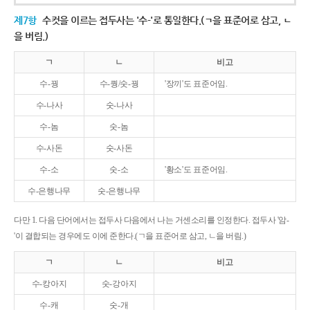
제7항
수컷을 이르는 접두사는 '수-'로 통일한다.(ㄱ을 표준어로 삼고, ㄴ
을 버림.)
ㄱ
ㄴ
비고
수-꿩
수-퀑/숫-꿩
'장끼'도 표준어임.
수-나사
숫-나사
수-놈
숫-놈
수-사돈
숫-사돈
수-소
숫-소
'황소'도 표준어임.
수-은행나무
숫-은행나무
다만 1. 다음 단어에서는 접두사 다음에서 나는 거센소리를 인정한다. 접두사 '암-
'이 결합되는 경우에도 이에 준한다.(ㄱ을 표준어로 삼고, ㄴ을 버림.)
ㄱ
ㄴ
비고
수-캉아지
숫-강아지
수-캐
숫-개