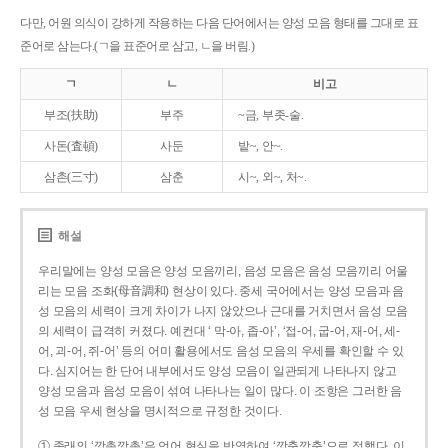
다만, 어원 의식이 강하게 작용하는 다음 단어에서는 양성 모음 형태를 그대로 표
준어로 삼는다.(ㄱ을 표준어로 삼고, ㄴ을 버림.)
ㄱ
ㄴ
비고
부조(扶助)
부주
~금, 부좃-술.
사돈(査頓)
사둔
밭~, 안~.
삼촌(三寸)
삼춘
시~, 외~, 처~.
해설
우리말에는 양성 모음은 양성 모음끼리, 음성 모음은 음성 모음끼리 어울
리는 모음 조화(母音調和) 현상이 있다. 중세 국어에서는 양성 모음과 음
성 모음의 세력이 크게 차이가 나지 않았으나 근대를 거치면서 음성 모음
의 세력이 급격히 커졌다. 예컨대 ‘ 막-아, 좁-아’, ‘접-어, 굽-어, 재-어, 세-
어, 괴-어, 쥐-어’ 등의 어미 활용에서도 음성 모음의 우세를 확인할 수 있
다. 심지어는 한 단어 내부에서도 양성 모음이 일관되게 나타나지 않고
양성 모음과 음성 모음이 섞여 나타나는 일이 많다. 이 조항은 그러한 음
성 모음 우세 현상을 명시적으로 규정한 것이다.
① 종래의 ‘깡총깡총’은 언어 현실을 반영하여 ‘깡충깡충’으로 정했다. 이