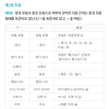
제2절 모음
제8항
양성 모음이 음성 모음으로 바뀌어 굳어진 다음 단어는 음성 모음
형태를 표준어로 삼는다.(ㄱ을 표준어로 삼고, ㄴ을 버림.)
ㄱ
ㄴ
비고
깡충-깡충
깡총-깡총
큰말은 ‘껑충껑충’임.
←童-이. 귀-, 막-, 선-, 쌍-, 검-,
-둥이
-동이
바람-, 흰-.
센말은 ‘빨가숭이’, 큰말은
발가-숭이
발가-송이
‘벌거숭이, 뻘거숭이’임.
보퉁이
보통이
봉죽
봉족
←奉足. ~꾼, ~들다.
뻗정-다리
뻗장-다리
아서, 아서라
앗아, 앗아라
하지 말라고 금지하는 말.
오뚝-이
오똑-이
부사도 ‘오뚝-이’임.
주추
주초
←柱礎. 주춧-돌.