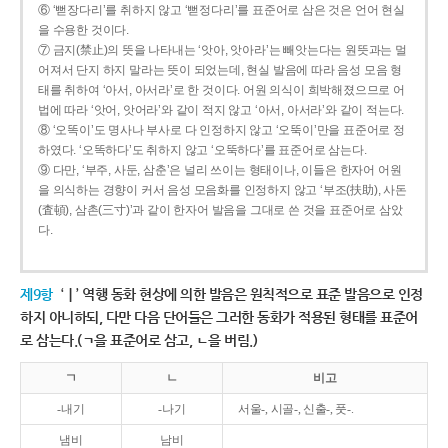
⑥ ‘뻗장다리’를 취하지 않고 ‘뻗정다리’를 표준어로 삼은 것은 언어 현실
을 수용한 것이다.
⑦ 금지(禁止)의 뜻을 나타내는 ‘앗아, 앗아라’는 빼앗는다는 원뜻과는 멀
어져서 단지 하지 말라는 뜻이 되었는데, 현실 발음에 따라 음성 모음 형
태를 취하여 ‘아서, 아서라’로 한 것이다. 어원 의식이 희박해졌으므로 어
법에 따라 ‘앗어, 앗어라’와 같이 적지 않고 ‘아서, 아서라’와 같이 적는다.
⑧ ‘오똑이’도 명사나 부사로 다 인정하지 않고 ‘오뚝이’만을 표준어로 정
하였다. ‘오똑하다’도 취하지 않고 ‘오뚝하다’를 표준어로 삼는다.
⑨ 다만, ‘부주, 사둔, 삼춘’은 널리 쓰이는 형태이나, 이들은 한자어 어원
을 의식하는 경향이 커서 음성 모음화를 인정하지 않고 ‘부조(扶助), 사돈
(査頓), 삼촌(三寸)’과 같이 한자어 발음을 그대로 쓴 것을 표준어로 삼았
다.
제9항
‘ㅣ’ 역행 동화 현상에 의한 발음은 원칙적으로 표준 발음으로 인정
하지 아니하되, 다만 다음 단어들은 그러한 동화가 적용된 형태를 표준어
로 삼는다.(ㄱ을 표준어로 삼고, ㄴ을 버림.)
ㄱ
ㄴ
비고
-내기
-나기
서울-, 시골-, 신출-, 풋-.
냄비
남비