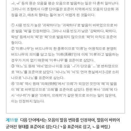
ㅘ, ㅝ’ 등의 원순 모음을 평순 모음으로 발음하는 일은 더 흔히 일어난다.
그러나 이 조항에서 다룬 단어들은 표준어 지역에서도 모음의 단순화 과
정을 겪고, 애초의 형태는 들어 보기 어렵게 된 것들이다.
① 사용 빈도가 높은 ‘괴퍅하다’는 ‘괴팍하다’로 발음이 바뀌었으므로 바
뀐 발음 ‘팍’을 인정하였다. 그러나 사용 빈도가 낮은 ‘강퍅하다, 퍅하다,
퍅성’ 등에서의 ‘퍅’은 ‘팍’으로 발음되지 않으므로 ‘퍅’이 아직도 표준어
형이다.
② ‘미류나무’는 버드나무의 한 종류이므로 ‘미류’는 어원적으로 분명히
버드나무의 의미를 담고 있는 ‘미류(美柳)’인데 이제 ‘미류’라고 발음하는
경우가 거의 없기 때문에 ‘미루나무’를 표준어로 삼았다.
③ ‘여느’도 원래 ‘여늬’였으나 이중 모음 ‘ㅢ’가 단모음 ‘ㅡ’로 변하였으므
로 ‘여느’를 표준어로 삼았다. ‘늬나노’의 ‘늬’도 언어 현실에서 [니]로 소리
나므로 ‘니나노’를 표준어로 삼는다.
④ ‘으례’ 역시 원래 ‘의례(依例)’에서 ‘으례’가 되었던 것인데 ‘례’의 발음
이 ‘레’로 바뀌었으므로 ‘으레’를 표준어로 삼았다. 한편 부사 ‘으레’에 다
시 ‘-이/-히’가 붙은 ‘으레이, 으레히’가 같은 뜻으로 쓰이는 일이 많은데,
이는 인정하지 않는다.
제11항
다음 단어에서는 모음의 발음 변화를 인정하여, 발음이 바뀌어
굳어진 형태를 표준어로 삼는다.(ㄱ을 표준어로 삼고, ㄴ을 버림.)