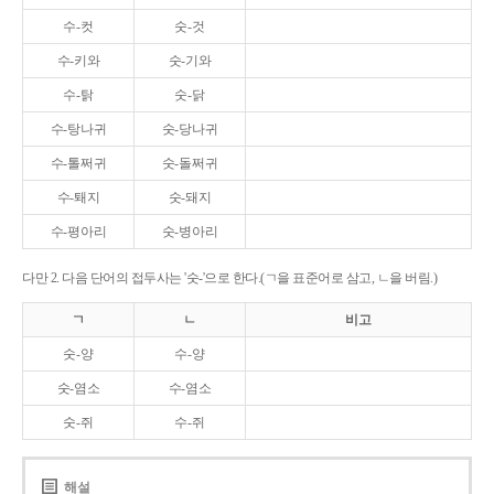
수-컷
숫-것
수-키와
숫-기와
수-탉
숫-닭
수-탕나귀
숫-당나귀
수-톨쩌귀
숫-돌쩌귀
수-퇘지
숫-돼지
수-평아리
숫-병아리
다만 2. 다음 단어의 접두사는 '숫-'으로 한다.(ㄱ을 표준어로 삼고, ㄴ을 버림.)
ㄱ
ㄴ
비고
숫-양
수-양
숫-염소
수-염소
숫-쥐
수-쥐
해설