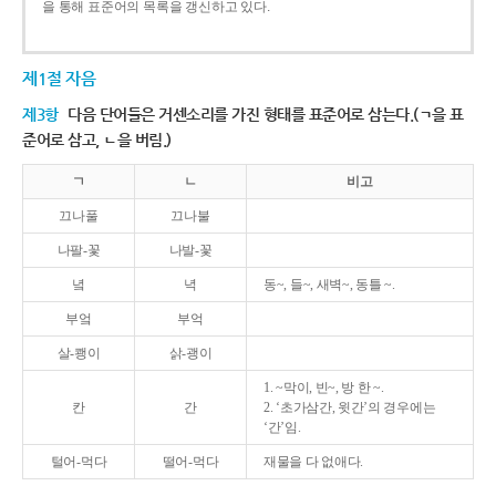
을 통해 표준어의 목록을 갱신하고 있다.
제1절 자음
제3항
다음 단어들은 거센소리를 가진 형태를 표준어로 삼는다.(ㄱ을 표
준어로 삼고, ㄴ을 버림.)
ㄱ
ㄴ
비고
끄나풀
끄나불
나팔-꽃
나발-꽃
녘
녁
동~, 들~, 새벽~, 동틀 ~.
부엌
부억
살-쾡이
삵-괭이
1. ~막이, 빈~, 방 한 ~.
칸
간
2. ‘초가삼간, 윗간’의 경우에는
‘간’임.
털어-먹다
떨어-먹다
재물을 다 없애다.