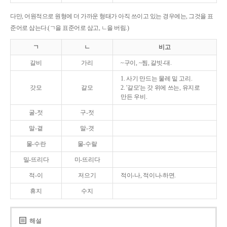
다만, 어원적으로 원형에 더 가까운 형태가 아직 쓰이고 있는 경우에는, 그것을 표
준어로 삼는다.(ㄱ을 표준어로 삼고, ㄴ을 버림.)
ㄱ
ㄴ
비고
갈비
가리
~구이, ~찜, 갈빗-대.
1. 사기 만드는 물레 밑 고리.
갓모
갈모
2. '갈모'는 갓 위에 쓰는, 유지로
만든 우비.
굴-젓
구-젓
말-곁
말-겻
물-수란
물-수랄
밀-뜨리다
미-뜨리다
적-이
저으기
적이-나, 적이나-하면.
휴지
수지
해설