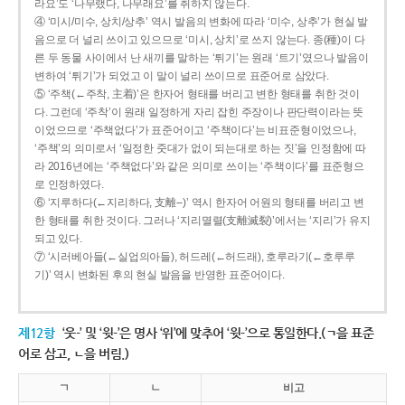
라요’도 ‘나무랬다, 나무래요’를 취하지 않는다.
④ ‘미시/미수, 상치/상추’ 역시 발음의 변화에 따라 ‘미수, 상추’가 현실 발
음으로 더 널리 쓰이고 있으므로 ‘미시, 상치’로 쓰지 않는다. 종(種)이 다
른 두 동물 사이에서 난 새끼를 말하는 ‘튀기’는 원래 ‘트기’였으나 발음이
변하여 ‘튀기’가 되었고 이 말이 널리 쓰이므로 표준어로 삼았다.
⑤ ‘주책(←주착, 主着)’은 한자어 형태를 버리고 변한 형태를 취한 것이
다. 그런데 ‘주착’이 원래 일정하게 자리 잡힌 주장이나 판단력이라는 뜻
이었으므로 ‘주책없다’가 표준어이고 ‘주책이다’는 비표준형이었으나,
‘주책’의 의미로서 ‘일정한 줏대가 없이 되는대로 하는 짓’을 인정함에 따
라 2016년에는 ‘주책없다’와 같은 의미로 쓰이는 ‘주책이다’를 표준형으
로 인정하였다.
⑥ ‘지루하다(←지리하다, 支離--)’ 역시 한자어 어원의 형태를 버리고 변
한 형태를 취한 것이다. 그러나 ‘지리멸렬(支離滅裂)’에서는 ‘지리’가 유지
되고 있다.
⑦ ‘시러베아들(←실업의아들), 허드레(←허드래), 호루라기(←호루루
기)’ 역시 변화된 후의 현실 발음을 반영한 표준어이다.
제12항
‘웃-’ 및 ‘윗-’은 명사 ‘위’에 맞추어 ‘윗-’으로 통일한다.(ㄱ을 표준
어로 삼고, ㄴ을 버림.)
ㄱ
ㄴ
비고