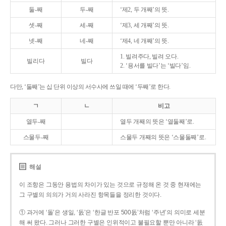
둘-째
두-째
‘제2, 두 개째’의 뜻.
셋-째
세-째
‘제3, 세 개째’의 뜻.
넷-째
네-째
‘제4, 네 개째’의 뜻.
1. 빌려주다, 빌려 오다.
빌리다
빌다
2. ‘용서를 빌다’는 ‘빌다’임.
다만, ‘둘째’는 십 단위 이상의 서수사에 쓰일 때에 ‘두째’로 한다.
ㄱ
ㄴ
비고
열두-째
열두 개째의 뜻은 ‘열둘째’로.
스물두-째
스물두 개째의 뜻은 ‘스물둘째’로.
해설
이 조항은 그동안 용법의 차이가 있는 것으로 규정해 온 것 중 현재에는
그 구별의 의의가 거의 사라진 항목들을 정리한 것이다.
① 과거에 ‘돌’은 생일, ‘돐’은 ‘한글 반포 500돐’처럼 ‘주년’의 의미로 세분
해 써 왔다. 그러나 그러한 구별은 인위적이고 불필요할 뿐만 아니라 ‘돐