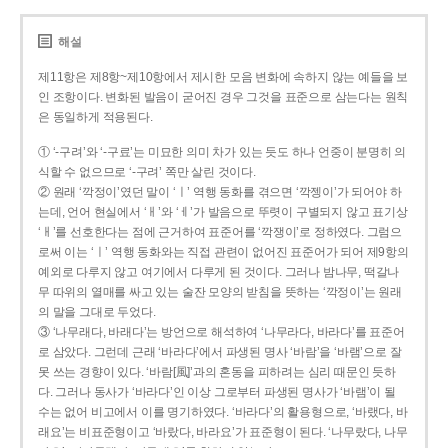
해설
제11항은 제8항~제10항에서 제시한 모음 변화에 속하지 않는 예들을 보
인 조항이다. 변화된 발음이 굳어진 경우 그것을 표준으로 삼는다는 원칙
은 동일하게 적용된다.
① ‘-구려’와 ‘-구료’는 미묘한 의미 차가 있는 듯도 하나 언중이 분명히 의
식할 수 없으므로 ‘-구려’ 쪽만 살린 것이다.
② 원래 ‘깍정이’였던 말이 ‘ㅣ’ 역행 동화를 겪으면 ‘깍젱이’가 되어야 하
는데, 언어 현실에서 ‘ㅐ’와 ‘ㅔ’가 발음으로 뚜렷이 구별되지 않고 표기상
‘ㅐ’를 선호한다는 점에 근거하여 표준어를 ‘깍쟁이’로 정하였다. 그럼으
로써 이는 ‘ㅣ’ 역행 동화와는 직접 관련이 없어진 표준어가 되어 제9항의
예외로 다루지 않고 여기에서 다루게 된 것이다. 그러나 밤나무, 떡갈나
무 따위의 열매를 싸고 있는 술잔 모양의 받침을 뜻하는 ‘깍정이’는 원래
의 말을 그대로 두었다.
③ ‘나무래다, 바래다’는 방언으로 해석하여 ‘나무라다, 바라다’를 표준어
로 삼았다. 그런데 근래 ‘바라다’에서 파생된 명사 ‘바람’을 ‘바램’으로 잘
못 쓰는 경향이 있다. ‘바람[風]’과의 혼동을 피하려는 심리 때문인 듯하
다. 그러나 동사가 ‘바라다’인 이상 그로부터 파생된 명사가 ‘바램’이 될
수는 없어 비고에서 이를 명기하였다. ‘바라다’의 활용형으로, ‘바랬다, 바
래요’는 비표준형이고 ‘바랐다, 바라요’가 표준형이 된다. ‘나무랐다, 나무