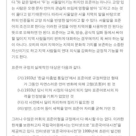
다.”와 같은 말에서 ‘두’는 서울말이기는 하지만 표준어는 아니다. 교양 있
는 사람은 오랜 문자 언어의 관습적 쓰임에 영향을 받아 ‘도’라고 쓰는 것
이 옳다고 믿기 때문이다. 따라서 서울말은 서울 지역의 말을 바탕으로
하되 언중들의 교양 의식을 반영한 말이라고 할 수 있다. 서울말을 표준
어의 조건으로 한다는 이러한 규정을 어떤 지역어를 사용하면 안 된다는
뜻으로 오해하면 안 된다. 표준어는 교육, 방송, 공식적 담화 등에서 써야
할 말이지 지역 사람들끼리 편하게 대화하는 경우에까지 꼭 써야 하는 말
이 아니다. 오히려 여러 지역어는 지역의 문화적 가치를 보존하는 소중한
자산이기도 하고 지역 사람들의 연대 의식을 강화하는 긍정적 기능을 하
기도 한다.
표준어 규정의 실제적인 대상은 다음과 같다.
(가) 1933년 ‘한글 마춤법 통일안’에서 표준어로 규정하였던 형태
가 그동안 자연스러운 언어 변화에 의해 고형(古形)이 된 것
(나) 1933년 당시 미처 사정의 대상이 되지 않아 표준어로서의 자
격을 인정받을 기회가 없었던 것
(다) 각 사전에서 달리 처리하여 정리가 필요한 것
(라) 방언, 신조어 등이 세력을 얻어 표준어 자리를 굳혀 가던 것
그러나 수많은 어휘의 표준어형을 규정에서 다 예시할 수는 없다. 이러한
한계를 보완하고자 국립국어원에서는 인터넷으로 “표준국어대사전”을
제공하고 있다. 인터넷판 “표준국어대사전”은 1999년에 초판이 발간된