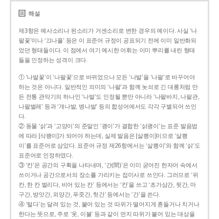
해설
제3항은 예사소리나 된소리가 거센소리로 변한 경우의 예이다. 사실 ‘나
팔꽃’이나 ‘끄나풀’ 등은 이 표준어 규정이 공표되기 전에 이미 일반화되
었던 형태들이다. 이 점에서 여기 예시한 어휘는 이미 뿌리를 내린 형태
들을 인정하는 성격이 크다.
① ‘나발꽃’이 ‘나팔꽃’으로 바뀌었으나 모든 ‘나발’을 ‘나팔’로 바꾸어야
하는 것은 아니다. 일반적인 의미의 ‘나팔’과 함께 놋쇠로 긴 대롱처럼 만
든 전통 관악기의 하나인 ‘나발’도 인정될 뿐만 아니라 ‘나팔바지, 나팔관,
나팔벌레’ 등과 ‘개나발, 병나발’ 등의 합성어에서도 각각 구별되어 쓰인
다.
② 동물 ‘삵’과 ‘고양이’의 준말인 ‘괭이’가 결합한 ‘삵괭이’는 표준 발음법
에 따라 [삭꽹이]가 되어야 하는데, 실제 발음은 [살쾡이]이므로 ‘살쾡
이’를 표준어로 삼았다. 표준어 규정 제26항에서는 ‘살쾡이’와 함께 ‘삵’도
표준어로 인정하였다.
③ ‘칸’은 공간의 구획을 나타내며, ‘간(間)’은 이미 굳어진 한자어 속에서
쓰이거나 공간으로서의 장소를 가리키는 접미사로 쓰인다. 그러므로 ‘위
칸, 한 칸 벌리다, 비어 있는 칸’ 등에서는 ‘칸’을 쓰고 ‘초가삼간, 뒷간, 마
구간, 방앗간, 외양간, 푸줏간, 헛간’ 등에서는 ‘간’을 쓴다.
④ ‘털다’는 달려 있는 것, 붙어 있는 것 따위가 떨어지게 흔들거나 치거나
한다는 뜻으로, 주로 ‘옷, 이불’ 등과 같이 먼지 따위가 붙어 있는 대상을