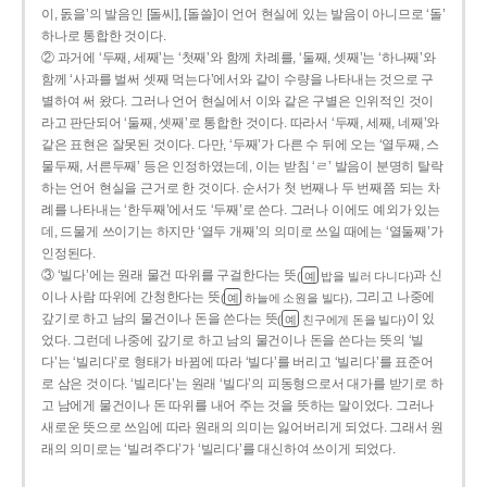
이, 돐을’의 발음인 [돌씨], [돌쓸]이 언어 현실에 있는 발음이 아니므로 ‘돌’
하나로 통합한 것이다.
② 과거에 ‘두째, 세째’는 ‘첫째’와 함께 차례를, ‘둘째, 셋째’는 ‘하나째’와
함께 ‘사과를 벌써 셋째 먹는다’에서와 같이 수량을 나타내는 것으로 구
별하여 써 왔다. 그러나 언어 현실에서 이와 같은 구별은 인위적인 것이
라고 판단되어 ‘둘째, 셋째’로 통합한 것이다. 따라서 ‘두째, 세째, 네째’와
같은 표현은 잘못된 것이다. 다만, ‘두째’가 다른 수 뒤에 오는 ‘열두째, 스
물두째, 서른두째’ 등은 인정하였는데, 이는 받침 ‘ㄹ’ 발음이 분명히 탈락
하는 언어 현실을 근거로 한 것이다. 순서가 첫 번째나 두 번째쯤 되는 차
례를 나타내는 ‘한두째’에서도 ‘두째’로 쓴다. 그러나 이에도 예외가 있는
데, 드물게 쓰이기는 하지만 ‘열두 개째’의 의미로 쓰일 때에는 ‘열둘째’가
인정된다.
③ ‘빌다’에는 원래 물건 따위를 구걸한다는 뜻
과 신
(
밥을 빌러 다니다)
예
이나 사람 따위에 간청한다는 뜻
, 그리고 나중에
(
하늘에 소원을 빌다)
예
갚기로 하고 남의 물건이나 돈을 쓴다는 뜻
이 있
(
친구에게 돈을 빌다)
예
었다. 그런데 나중에 갚기로 하고 남의 물건이나 돈을 쓴다는 뜻의 ‘빌
다’는 ‘빌리다’로 형태가 바뀜에 따라 ‘빌다’를 버리고 ‘빌리다’를 표준어
로 삼은 것이다. ‘빌리다’는 원래 ‘빌다’의 피동형으로서 대가를 받기로 하
고 남에게 물건이나 돈 따위를 내어 주는 것을 뜻하는 말이었다. 그러나
새로운 뜻으로 쓰임에 따라 원래의 의미는 잃어버리게 되었다. 그래서 원
래의 의미로는 ‘빌려주다’가 ‘빌리다’를 대신하여 쓰이게 되었다.