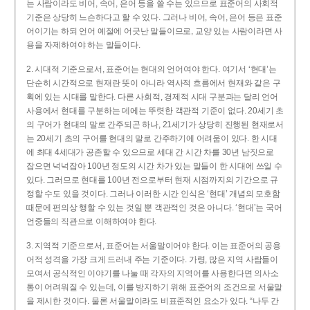
는 사람이라도 비어, 속어, 은어 등을 쓸 수는 있으므로 표준어의 사회적
기준은 상당히 느슨하다고 할 수 있다. 그러나 비어, 속어, 은어 등은 표준
어이기는 하되 언어 예절에 어긋난 말들이므로, 교양 있는 사람이라면 사
용을 자제하여야 하는 말들이다.
2. 시대적 기준으로서, 표준어는 현대의 언어여야 한다. 여기서 ‘현대’는
단순히 시간적으로 현재란 뜻이 아니라 역사적 흐름에서 현재와 같은 구
획에 있는 시대를 말한다. 다른 사회적, 경제적 시대 구분과는 달리 언어
사용에서 현대를 구분하는 데에는 뚜렷한 객관적 기준이 없다. 20세기 초
의 구어가 현대의 말로 간주되곤 하나, 21세기가 상당히 진행된 현재로서
는 20세기 초의 구어를 현대의 말로 간주하기에 어려움이 있다. 한 시대
에 최대 4세대가 공존할 수 있으므로 세대 간 시간 차를 30년 남짓으로
잡으면 넉넉잡아 100년 정도의 시간 차가 있는 말들이 한 시대에 쓰일 수
있다. 그러므로 현대를 100년 전으로부터 현재 시점까지의 기간으로 규
정할 수도 있을 것이다. 그러나 이러한 시간 인식은 ‘현대’ 개념의 모호함
때문에 편의상 행할 수 있는 것일 뿐 객관적인 것은 아니다. ‘현대’는 국어
언중들의 직관으로 이해하여야 한다.
3. 지역적 기준으로서, 표준어는 서울말이어야 한다. 이는 표준어의 공용
어적 성격을 가장 크게 드러내 주는 기준이다. 가령, 많은 지역 사람들이
모여서 공식적인 이야기를 나눌 때 각자의 지역어를 사용한다면 의사소
통이 어려워질 수 있는데, 이를 방지하기 위해 표준어의 조건으로 서울말
을 제시한 것이다. 물론 서울말이라도 비표준적인 요소가 있다. “나두 간