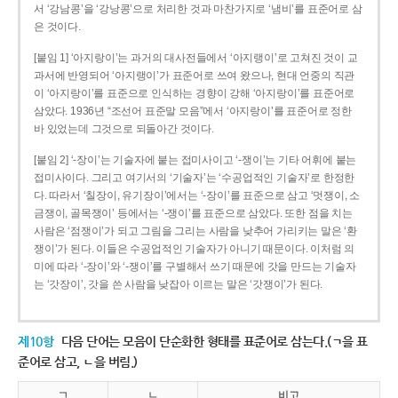
서 ‘강남콩’을 ‘강낭콩’으로 처리한 것과 마찬가지로 ‘냄비’를 표준어로 삼
은 것이다.
[붙임 1] ‘아지랑이’는 과거의 대사전들에서 ‘아지랭이’로 고쳐진 것이 교
과서에 반영되어 ‘아지랭이’가 표준어로 쓰여 왔으나, 현대 언중의 직관
이 ‘아지랑이’를 표준으로 인식하는 경향이 강해 ‘아지랑이’를 표준어로
삼았다. 1936년 “조선어 표준말 모음”에서 ‘아지랑이’를 표준어로 정한
바 있었는데 그것으로 되돌아간 것이다.
[붙임 2] ‘-장이’는 기술자에 붙는 접미사이고 ‘-쟁이’는 기타 어휘에 붙는
접미사이다. 그리고 여기서의 ‘기술자’는 ‘수공업적인 기술자’로 한정한
다. 따라서 ‘칠장이, 유기장이’에서는 ‘-장이’를 표준으로 삼고 ‘멋쟁이, 소
금쟁이, 골목쟁이’ 등에서는 ‘-쟁이’를 표준으로 삼았다. 또한 점을 치는
사람은 ‘점쟁이’가 되고 그림을 그리는 사람을 낮추어 가리키는 말은 ‘환
쟁이’가 된다. 이들은 수공업적인 기술자가 아니기 때문이다. 이처럼 의
미에 따라 ‘-장이’와 ‘-쟁이’를 구별해서 쓰기 때문에 갓을 만드는 기술자
는 ‘갓장이’, 갓을 쓴 사람을 낮잡아 이르는 말은 ‘갓쟁이’가 된다.
제10항
다음 단어는 모음이 단순화한 형태를 표준어로 삼는다.(ㄱ을 표
준어로 삼고, ㄴ을 버림.)
ㄱ
ㄴ
비고