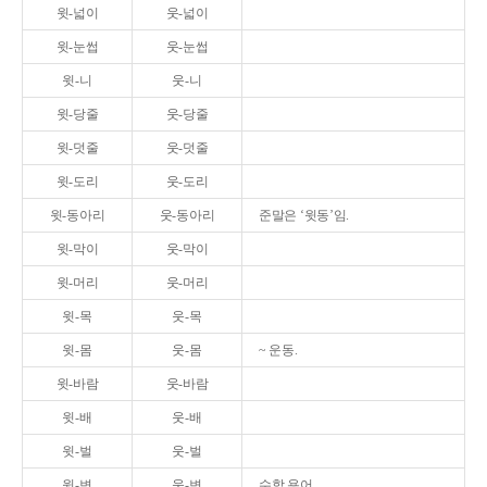
윗-넓이
웃-넓이
윗-눈썹
웃-눈썹
윗-니
웃-니
윗-당줄
웃-당줄
윗-덧줄
웃-덧줄
윗-도리
웃-도리
윗-동아리
웃-동아리
준말은 ‘윗동’임.
윗-막이
웃-막이
윗-머리
웃-머리
윗-목
웃-목
윗-몸
웃-몸
~ 운동.
윗-바람
웃-바람
윗-배
웃-배
윗-벌
웃-벌
윗-변
웃-변
수학 용어.