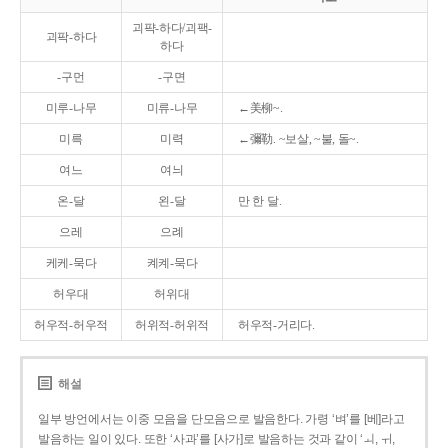
괴퍅-하다/괴팩-
괴팍-하다
하다
-구먼
-구면
미루-나무
미류-나무
←美柳~.
미륵
미력
←彌勒. ~보살, ~불, 돌~.
여느
여늬
온-달
왼-달
만 한 달.
으레
으례
케케-묵다
켸켸-묵다
허우대
허위대
허우적-허우적
허위적-허위적
허우적-거리다.
해설
일부 방언에서는 이중 모음을 단모음으로 발음한다. 가령 ‘벼’를 [베]라고
발음하는 일이 있다. 또한 ‘사과’를 [사가]로 발음하는 것과 같이 ‘ㅚ, ㅟ,