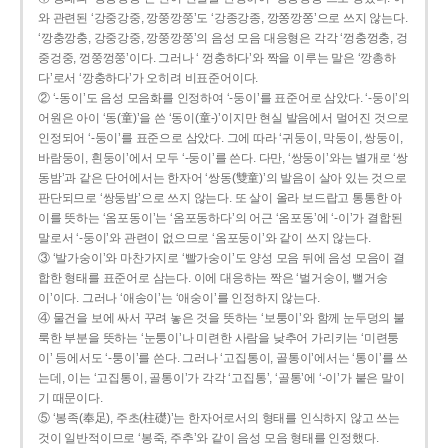
와 관련된 ‘강중강중, 깡쭝깡쭝’도 ‘강종강종, 깡쫑깡쫑’으로 쓰지 않는다.
‘깡충깡충, 강중강중, 깡쭝깡쭝’의 음성 모음 대응형은 각각 ‘껑충껑충, 겅
중겅중, 껑쭝껑쭝’이다. 그러나 ‘ 껑충하다’와 짝을 이루는 말은 ‘깡총하
다’로서 ‘깡충하다’가 오히려 비표준어이다.
② ‘-동이’도 음성 모음화를 인정하여 ‘-둥이’를 표준어로 삼았다. ‘-둥이’의
어원은 아이 ‘동(童)’을 쓴 ‘동이(童-)’이지만 현실 발음에서 멀어진 것으로
인정되어 ‘-둥이’를 표준으로 삼았다. 그에 따라 ‘귀둥이, 막둥이, 쌍둥이,
바람둥이, 흰둥이’에서 모두 ‘-둥이’를 쓴다. 다만, ‘쌍둥이’와는 별개로 ‘쌍
동밤’과 같은 단어에서는 한자어 ‘쌍동(雙童)’의 발음이 살아 있는 것으로
판단되므로 ‘쌍둥밤’으로 쓰지 않는다. 또 살이 올라 보드랍고 통통한 아
이를 뜻하는 ‘옴포동이’는 ‘옴포동하다’의 어근 ‘옴포동’에 ‘-이’가 결합된
말로서 ‘-둥이’와 관련이 없으므로 ‘옴포둥이’와 같이 쓰지 않는다.
③ ‘발가숭이’와 마찬가지로 ‘빨가숭이’도 양성 모음 뒤에 음성 모음이 결
합한 형태를 표준어로 삼는다. 이에 대응하는 짝은 ‘벌거숭이, 뻘거숭
이’이다. 그러나 ‘애송이’는 ‘애숭이’를 인정하지 않는다.
④ 물건을 보에 싸서 꾸려 놓은 것을 뜻하는 ‘보퉁이’와 함께 눈두덩의 불
룩한 부분을 뜻하는 ‘눈퉁이’나 미련한 사람을 낮추어 가리키는 ‘미련퉁
이’ 등에서도 ‘-퉁이’를 쓴다. 그러나 ‘고집통이, 골통이’에서는 ‘통이’를 쓰
는데, 이는 ‘고집통이, 골통이’가 각각 ‘고집통’, ‘골통’에 ‘-이’가 붙은 말이
기 때문이다.
⑤ ‘봉족(奉足), 주초(柱礎)’는 한자어로서의 형태를 인식하지 않고 쓰는
것이 일반적이므로 ‘봉죽, 주추’와 같이 음성 모음 형태를 인정했다.