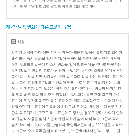
해 우리말에 동화되지 않은 모든 외국어를 포함하는 반면, 이 조항의 ‘외
래어’는 우리말에 편입된 말만을 이르는 좁은 개념이다.
제2장 발음 변화에 따른 표준어 규정
해설
시간의 흐름에 따라 어떤 어휘는 자음과 모음의 발음이 달라지고 길이가
줄어드는 등의 변화를 입게 된다. 어문 규범을 자주 바꾸는 것은 바람직
하지 않으므로 발음에 다소의 변화를 입어도 표준어를 곧바로 바꾸지는
않지만, 발음 변화의 정도가 심하거나 발음이 변한 지 오래되어 대부분의
교양 있는 서울 지역 사람들이 바뀐 발음으로 말을 하는 경우에는 표준어
를 새로이 정하게 된다. 발음 변화에 따라 새로이 표준어를 정하는 방법
에는 두 가지가 있다. 발음이 바뀐 후의 말만 인정하는 방법과 바뀌기 전
의 말과 바뀐 후의 말을 모두 인정하는 방법이다. 앞엣것에 따르면 단수
표준어, 뒤엣것에 따르면 복수 표준어가 된다. 원칙적으로는 언어가 변화
하였으면 단수 표준어로 정해야 하겠으나, 언어의 변화에는 대부분 긴 시
간의 과도기가 있으므로 복수 표준어로 정하는 경우도 있다. 사회가 언어
의 규범적 사용을 점차 유연하게 인식하게 됨에 따라 복수 표준어 역시
점차 확대되고 있다. 이를 반영하여 국립국어원에서는 2011년을 시작으
로 표준어 추가 목록을 발표하고 있고, “표준국어대사전”의 수정ㆍ보완