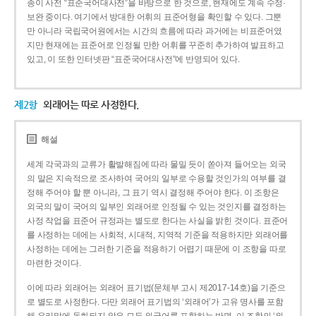
종이 사전 “표준국어대사전”을 바탕으로 한 것으로, 현재에도 계속 수정·
보완 중이다. 여기에서 방대한 어휘의 표준어형을 확인할 수 있다. 그뿐
만 아니라 국립국어원에서는 시간의 흐름에 따라 과거에는 비표준어였
지만 현재에는 표준어로 인정될 만한 어휘를 꾸준히 추가하여 발표하고
있고, 이 또한 인터넷판 “표준국어대사전”에 반영되어 있다.
제2항
외래어는 따로 사정한다.
해설
세계 각국과의 교류가 활발해짐에 따라 물밀 듯이 쏟아져 들어오는 외국
의 말은 지속적으로 조사하여 국어의 일부로 수용할 것인가의 여부를 결
정해 주어야 할 뿐 아니라, 그 표기 역시 결정해 주어야 한다. 이 조항은
외국의 말이 국어의 일부인 외래어로 인정될 수 있는 것인지를 결정하는
사정 작업을 표준어 규정과는 별도로 한다는 사실을 밝힌 것이다. 표준어
를 사정하는 데에는 사회적, 시대적, 지역적 기준을 적용하지만 외래어를
사정하는 데에는 그러한 기준을 적용하기 어렵기 때문에 이 조항을 따로
마련한 것이다.
이에 따라 외래어는 외래어 표기법(문체부 고시 제2017-14호)을 기준으
로 별도로 사정한다. 다만 외래어 표기법의 ‘외래어’가 고유 명사를 포함