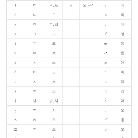
t
ㅌ
ㅅ, 트
w
오, 우*
e
에
d
ㄷ
드
ø
외
k
ㅋ
ㄱ, 크
ɛ
에
g
ㄱ
그
ɛ̃
앵
f
ㅍ
프
œ
외
v
ㅂ
브
욍
θ
ㅅ
스
æ
애
ð
ㄷ
드
a
아
s
ㅅ
스
ɑ
아
z
ㅈ
즈
ɑ̃
앙
ʃ
시
슈, 시
ʌ
어
ʒ
ㅈ
지
ɔ
오
ʦ
ㅊ
츠
ɔ̃
옹
ʣ
ㅈ
즈
o
오