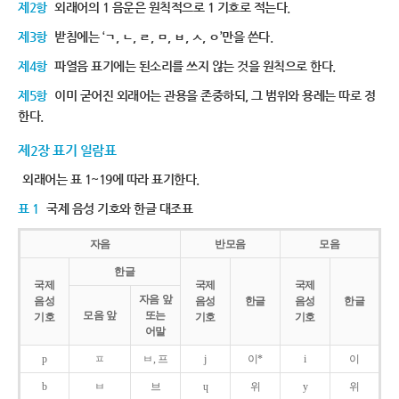
제2항
외래어의 1 음운은 원칙적으로 1 기호로 적는다.
제3항
받침에는 ‘ㄱ, ㄴ, ㄹ, ㅁ, ㅂ, ㅅ, ㅇ’만을 쓴다.
제4항
파열음 표기에는 된소리를 쓰지 않는 것을 원칙으로 한다.
제5항
이미 굳어진 외래어는 관용을 존중하되, 그 범위와 용례는 따로 정
한다.
제2장 표기 일람표
외래어는 표 1~19에 따라 표기한다.
표 1
국제 음성 기호와 한글 대조표
자음
반모음
모음
한글
국제
국제
국제
자음 앞
음성
음성
한글
음성
한글
모음 앞
또는
기호
기호
기호
어말
p
ㅍ
ㅂ, 프
j
이*
i
이
b
ㅂ
브
ɥ
위
y
위