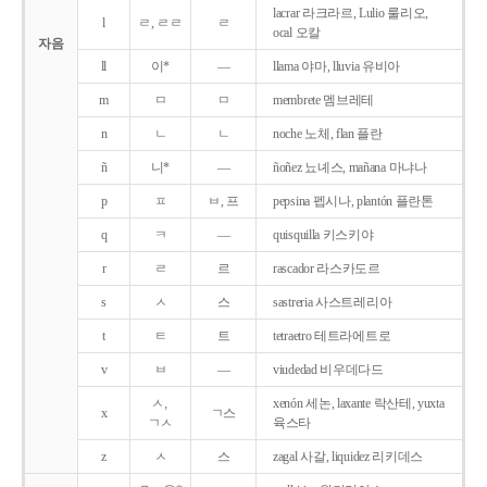
lacrar 라크라르, Lulio 룰리오,
l
ㄹ, ㄹㄹ
ㄹ
ocal 오칼
자음
ll
이*
―
llama 야마, lluvia 유비아
m
ㅁ
ㅁ
membrete 멤브레테
n
ㄴ
ㄴ
noche 노체, flan 플란
ñ
니*
―
ñoñez 뇨녜스, mañana 마냐나
p
ㅍ
ㅂ, 프
pepsina 펩시나, plantón 플란톤
q
ㅋ
―
quisquilla 키스키야
r
ㄹ
르
rascador 라스카도르
s
ㅅ
스
sastreria 사스트레리아
t
ㅌ
트
tetraetro 테트라에트로
v
ㅂ
―
viudedad 비우데다드
ㅅ,
xenón 세논, laxante 락산테, yuxta
x
ㄱ스
ㄱㅅ
육스타
z
ㅅ
스
zagal 사갈, liquidez 리키데스