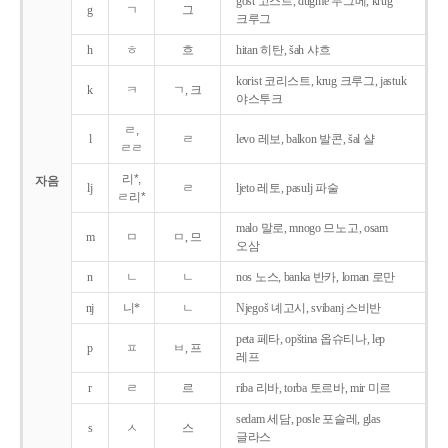
gost 고스트, dugme 두그메, krug
g
ㄱ
그
크루그
h
ㅎ
흐
hitan 히탄, šah 샤흐
korist 코리스트, krug 크루그, jastuk
k
ㅋ
ㄱ, 크
야스투크
ㄹ,
l
ㄹ
levo 레보, balkon 발콘, šal 샬
ㄹㄹ
리*,
자음
lj
ㄹ
ljeto 레토, pasulj 파술
ㄹ리*
malo 말로, mnogo 므노고, osam
m
ㅁ
ㅁ, 므
오삼
n
ㄴ
ㄴ
nos 노스, banka 반카, loman 로만
nj
니*
ㄴ
Njegoš 녜고시, svibanj 스비반
peta 페타, opština 옵슈티나, lep
p
ㅍ
ㅂ, 프
레프
r
ㄹ
르
riba 리바, torba 토르바, mir 미르
sedam 세담, posle 포슬레, glas
s
ㅅ
스
글라스