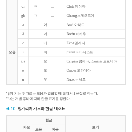
ch
ㅋ
ㅡ
Cheia 케이아
gh
ㄱ
ㅡ
Gheorghe 게오르게
a
아
Arad 아라드
ǎ
어
Bacǎu 바커우
e
에
Elena 엘레나
모음
i
이
pianist 피아니스트
î, â
으
Cîmpina 큼피나, România 로므니아
o
오
Oradea 오라데아
u
우
Nucet 누체트
* ş의 '시'는 뒤따르는 모음과 결합할 때 합쳐서 1 음절로 적는다.
** x는 개별 용례에 따라 한글 표기를 정한다.
표 10
헝가리어 자모와 한글 대조표
한글
자모
보기
모음
자음