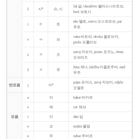
šal 샬, vlasništvo 블라스니슈트보,
š
시*
슈, 시
broš 브로시
telo 텔로, ostrvo 오스트르보, put
t
ㅌ
트
푸트
vatra 바트라, olovka 올로브카,
v
ㅂ
브
proliv 프롤리브
zavoj 자보이, pozno 포즈노, obraz
z
ㅈ
즈
오브라즈
žena 제나, izložba 이즐로주바, muž
ž
ㅈ
주
무주
pojas 포야스, zavoj 자보이, odjelo
반모음
j
이*
오델로
a
아
bakar 바카르
e
에
cev 체브
모음
i
이
dim 딤
o
오
molim 몰림
u
우
zubar 주바르