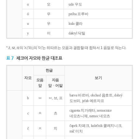
o
오
udo 우도
ó
우
próba 프루바
u
우
kula 쿨라
y
이
daktyl 닥틸
* ż, sz, rz의 '시'와 j의 '이'는 뒤따르는 모음과 결합할 때 합쳐서 1 음절로 적는다.
표 7
체코어 자모와 한글 대조표
한글
자모
보기
모음
자음
앞
앞ㆍ어말
barva 바르바, obchod 옵호트, dobrý
b
ㅂ
ㅂ, 브, 프
도브리, jeřab 예르자프
cigareta 치가레타, nemocnice
c
ㅊ
츠
네모츠니체, nemoc 네모츠
čapek 차페크, kulečnik 쿨레치니크,
č
ㅊ
치
míč 미치