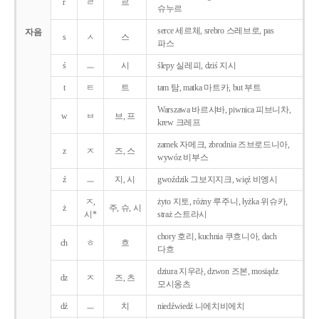
r
ㄹ
르
슈누르
serce 세르체, srebro 스레브로, pas
자음
s
ㅅ
스
파스
ś
ㅡ
시
ślepy 실레피, dziś 지시
t
ㅌ
트
tam 탐, matka 마트카, but 부트
Warszawa 바르샤바, piwnica 피브니차,
w
ㅂ
브, 프
krew 크레프
zamek 자메크, zbrodnia 즈브로드니아,
z
ㅈ
즈, 스
wywóz 비부스
ź
ㅡ
지, 시
gwoździk 그보지지크, więź 비엥시
ㅈ,
żyto 지토, różny 루주니, łyżka 위슈카,
ż
주, 슈, 시
시*
straż 스트라시
chory 호리, kuchnia 쿠흐니아, dach
ch
ㅎ
흐
다흐
dziura 지우라, dzwon 즈본, mosiądz
dz
ㅈ
즈, 츠
모시옹츠
dź
ㅡ
치
niedźwiedź 니에치비에치