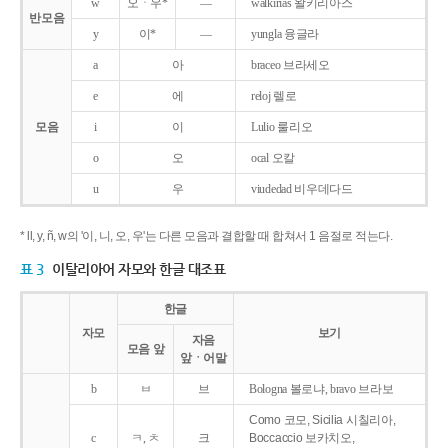
w
오ㆍ우*
―
walkirias 왈키리아스
반모음
y
이*
―
yungla 융글라
a
아
braceo 브라세오
e
에
reloj 렐로
모음
i
이
Lulio 룰리오
o
오
ocal 오칼
u
우
viudedad 비우데다드
* ll, y, ñ, w의 '이, 니, 오, 우'는 다른 모음과 결합할 때 합쳐서 1 음절로 적는다.
표 3
이탈리아어 자모와 한글 대조표
한글
자모
보기
자음
모음 앞
앞ㆍ어말
b
ㅂ
브
Bologna 볼로냐, bravo 브라보
Como 코모, Sicilia 시칠리아,
c
ㅋ, ㅊ
크
Boccaccio 보카치오,