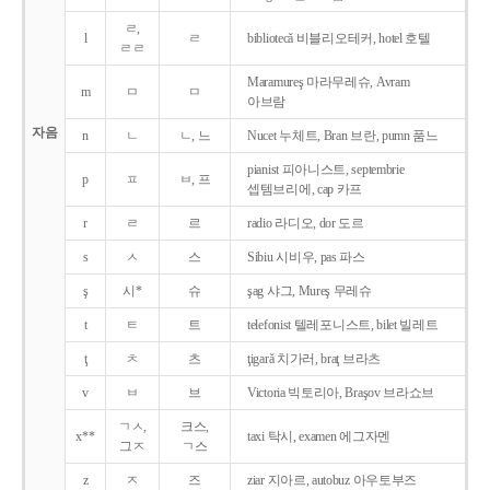
ㄹ,
l
ㄹ
bibliotecǎ 비블리오테커, hotel 호텔
ㄹㄹ
Maramureş 마라무레슈, Avram
m
ㅁ
ㅁ
아브람
자음
n
ㄴ
ㄴ, 느
Nucet 누체트, Bran 브란, pumn 품느
pianist 피아니스트, septembrie
p
ㅍ
ㅂ, 프
셉템브리에, cap 카프
r
ㄹ
르
radio 라디오, dor 도르
s
ㅅ
스
Sibiu 시비우, pas 파스
ş
시*
슈
şag 샤그, Mureş 무레슈
t
ㅌ
트
telefonist 텔레포니스트, bilet 빌레트
ţ
ㅊ
츠
ţigarǎ 치가러, braţ 브라츠
v
ㅂ
브
Victoria 빅토리아, Braşov 브라쇼브
ㄱㅅ,
크스,
x**
taxi 탁시, examen 에그자멘
그ㅈ
ㄱ스
z
ㅈ
즈
ziar 지아르, autobuz 아우토부즈