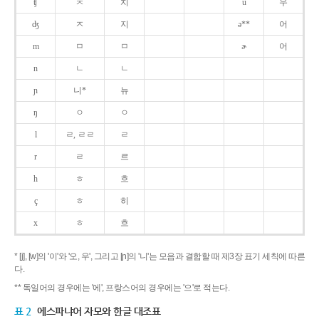
ʧ
ㅊ
치
u
우
ʤ
ㅈ
지
ə**
어
m
ㅁ
ㅁ
ɚ
어
n
ㄴ
ㄴ
ɲ
니*
뉴
ŋ
ㅇ
ㅇ
l
ㄹ, ㄹㄹ
ㄹ
r
ㄹ
르
h
ㅎ
흐
ç
ㅎ
히
x
ㅎ
흐
* [j], [w]의 '이'와 '오, 우', 그리고 [ɲ]의 '니'는 모음과 결합할 때 제3장 표기 세칙에 따른
다.
** 독일어의 경우에는 '에', 프랑스어의 경우에는 '으'로 적는다.
표 2
에스파냐어 자모와 한글 대조표