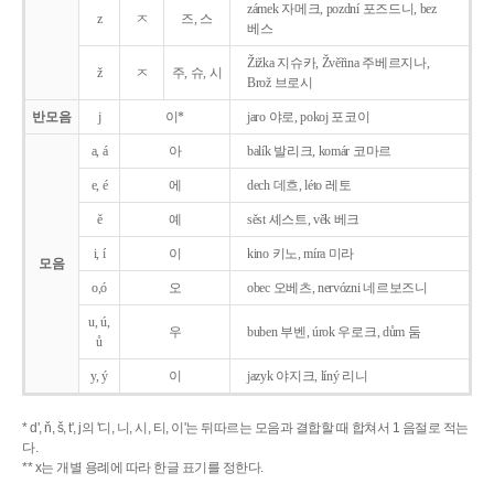
zámek 자메크, pozdní 포즈드니, bez
z
ㅈ
즈, 스
베스
Žižka 지슈카, Žvěřina 주베르지나,
ž
ㅈ
주, 슈, 시
Brož 브로시
반모음
j
이*
jaro 야로, pokoj 포코이
a, á
아
balík 발리크, komár 코마르
e, é
에
dech 데흐, léto 레토
ě
예
sěst 셰스트, věk 베크
i, í
이
kino 키노, míra 미라
모음
o,ó
오
obec 오베츠, nervózni 네르보즈니
u, ú,
우
buben 부벤, úrok 우로크, dům 둠
ů
y, ý
이
jazyk
야지크, líný 리니
* d', ň, š, t', j의 '디, 니, 시, 티, 이'는 뒤따르는 모음과 결합할 때 합쳐서 1 음절로 적는
다.
** x는 개별 용례에 따라 한글 표기를 정한다.