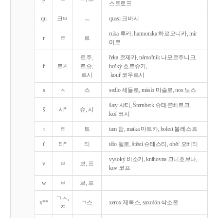
스트로프
qu
크ㅂ
ㅡ
quasi 크바시
ruka 루카, harmonika 하르모니카, mír
r
ㄹ
르
미르
르주,
řeka 르제카, námořník 나모르주니크,
ř
르ㅈ
르슈,
hořký 호르슈키,
르시
kouř 코우르시
s
ㅅ
스
sedlo 세들로, máslo 마슬로, nos 노스
šaty 샤티, Šternberk 슈테른베르크,
š
시*
슈, 시
koš 코시
t
ㅌ
트
tam 탐, matka 마트카, bolest 볼레스트
t'
티*
티
tělo 텔로, štěstí 슈테스티, obět' 오베티
vysoký 비소키, knihovna 크니호브나,
v
ㅂ
브, 프
kov 코프
w
ㅂ
브, 프
ㄱㅅ,
x**
ㄱ스
xerox 제록스, saxofón 삭소폰
ㅈ