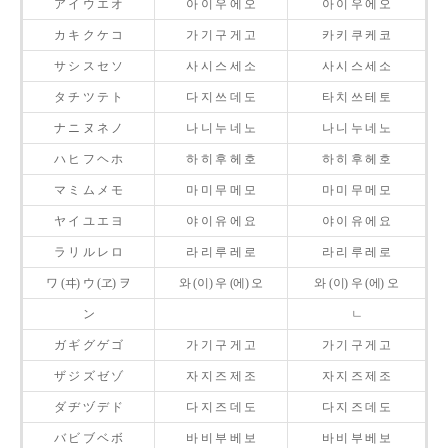
ア イ ウ エ オ
아 이 우 에 오
아 이 우 에 오
カ キ ク ケ コ
가 기 구 게 고
카 키 쿠 케 코
サ シ ス セ ソ
사 시 스 세 소
사 시 스 세 소
タ チ ツ テ ト
다 지 쓰 데 도
타 치 쓰 테 토
ナ ニ ヌ ネ ノ
나 니 누 네 노
나 니 누 네 노
ハ ヒ フ ヘ ホ
하 히 후 헤 호
하 히 후 헤 호
マ ミ ム メ モ
마 미 무 메 모
마 미 무 메 모
ヤ イ ユ エ ヨ
야 이 유 에 요
야 이 유 에 요
ラ リ ル レ ロ
라 리 루 레 로
라 리 루 레 로
ワ (ヰ) ウ (ヱ) ヲ
와 (이) 우 (에) 오
와 (이) 우 (에) 오
ン
ㄴ
ガ ギ グ ゲ ゴ
가 기 구 게 고
가 기 구 게 고
ザ ジ ズ ゼ ゾ
자 지 즈 제 조
자 지 즈 제 조
ダ ヂ ヅ デ ド
다 지 즈 데 도
다 지 즈 데 도
バ ビ ブ ベ ボ
바 비 부 베 보
바 비 부 베 보