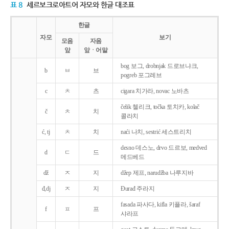
표 8
세르보크로아트어 자모와 한글 대조표
한글
자모
보기
모음
자음
앞
앞ㆍ어말
bog 보그, drobnjak 드로브냐크,
b
ㅂ
브
pogreb 포그레브
c
ㅊ
츠
cigara 치가라, novac 노바츠
čelik 첼리크, točka 토치카, kolač
č
ㅊ
치
콜라치
ć, tj
ㅊ
치
naći 나치, sestrić 세스트리치
desno 데스노, drvo 드르보, medved
d
ㄷ
드
메드베드
dž
ㅈ
지
džep 제프, narudžba 나루지바
đ,dj
ㅈ
지
Ðurađ 주라지
fasada 파사다, kifla 키플라, šaraf
f
ㅍ
프
샤라프