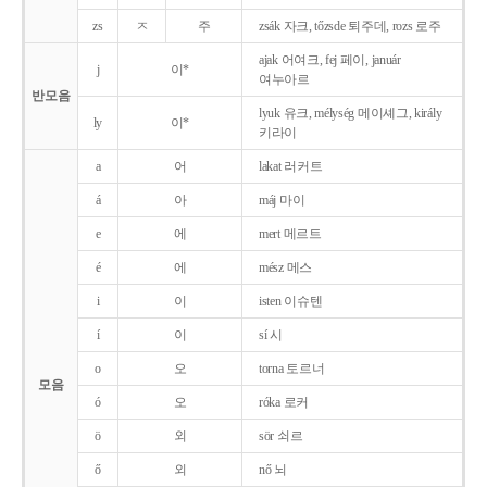
zs
ㅈ
주
zsák 자크, tőzsde 퇴주데, rozs 로주
ajak 어여크, fej 페이, január
j
이*
여누아르
반모음
lyuk 유크, mélység 메이셰그, király
ly
이*
키라이
a
어
lakat 러커트
á
아
máj 마이
e
에
mert 메르트
é
에
mész 메스
i
이
isten 이슈텐
í
이
sí 시
o
오
torna 토르너
모음
ó
오
róka 로커
ö
외
sör 쇠르
ő
외
nő 뇌