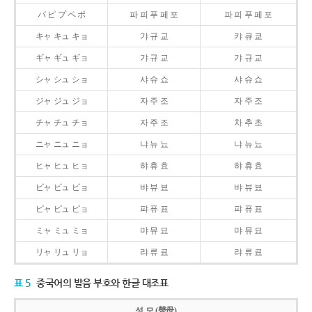
パ ピ プ ペ ポ
파 피 푸 페 포
파 피 푸 페 포
キャ キュ キョ
갸 규 교
캬 큐 쿄
ギャ ギュ ギョ
갸 규 교
갸 규 교
シャ シュ ショ
샤 슈 쇼
샤 슈 쇼
ジャ ジュ ジョ
자 주 조
자 주 조
チャ チュ チョ
자 주 조
차 추 초
ニャ ニュ ニョ
냐 뉴 뇨
냐 뉴 뇨
ヒャ ヒュ ヒョ
햐 휴 효
햐 휴 효
ビャ ビュ ビョ
뱌 뷰 뵤
뱌 뷰 뵤
ピャ ピュ ピョ
퍄 퓨 표
퍄 퓨 표
ミャ ミュ ミョ
먀 뮤 묘
먀 뮤 묘
リャ リュ リョ
랴 류 료
랴 류 료
표 5
중국어의 발음 부호와 한글 대조표
성 모 (聲母)