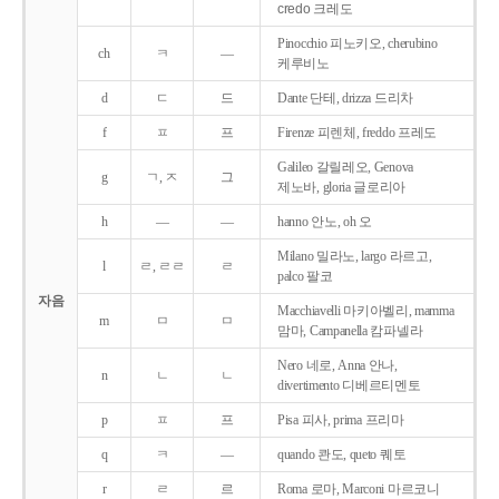
credo 크레도
Pinocchio 피노키오, cherubino
ch
ㅋ
―
케루비노
d
ㄷ
드
Dante 단테, drizza 드리차
f
ㅍ
프
Firenze 피렌체, freddo 프레도
Galileo 갈릴레오, Genova
g
ㄱ, ㅈ
그
제노바, gloria 글로리아
h
―
―
hanno 안노, oh 오
Milano 밀라노, largo 라르고,
l
ㄹ, ㄹㄹ
ㄹ
palco 팔코
자음
Macchiavelli 마키아벨리, mamma
m
ㅁ
ㅁ
맘마, Campanella 캄파넬라
Nero 네로, Anna 안나,
n
ㄴ
ㄴ
divertimento 디베르티멘토
p
ㅍ
프
Pisa 피사, prima 프리마
q
ㅋ
―
quando 콴도, queto 퀘토
r
ㄹ
르
Roma 로마, Marconi 마르코니