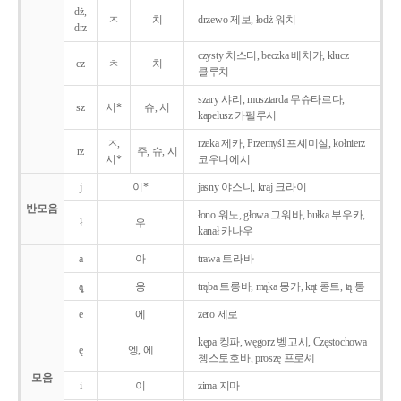
dż,
ㅈ
치
drzewo 제보, łodż 워치
drz
czysty 치스티, beczka 베치카, klucz
cz
ㅊ
치
클루치
szary 샤리, musztarda 무슈타르다,
sz
시*
슈, 시
kapelusz 카펠루시
ㅈ,
rzeka 제카, Przemyśl 프셰미실, kołnierz
rz
주, 슈, 시
시*
코우니에시
j
이*
jasny 야스니, kraj 크라이
반모음
łono 워노, głowa 그워바, bułka 부우카,
ł
우
kanał 카나우
a
아
trawa 트라바
ą̨
옹
trąba 트롱바, mąka 몽카, kąt 콩트, tą 통
e
에
zero 제로
kępa 켕파, węgorz 벵고시, Częstochowa
ę
엥, 에
쳉스토호바, proszę 프로셰
모음
i
이
zima 지마