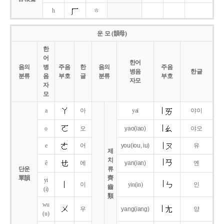
h
ㅎ
운 모 (韻母)
한
어
한어
음의
병
주음
한
음의
주음
병음
한글
분류
음
부호
글
분류
부호
자모
자
모
a
아
yai
야이
o
오
yao
(iao)
야오
e
어
you
(iou,
iu)
유
제
치
ê
에
yan
(ian)
옌
단운
류
單韻
齊
yi
이
yin(in)
인
齒
(i)
類
wu
우
yang
(iang)
양
(u)