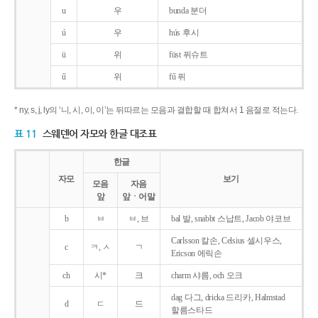
u
우
bunda 분더
ú
우
hús 후시
ü
위
füst 퓌슈트
ű
위
fű 퓌
* ny, s, j, ly의 ‘니, 시, 이, 이’는 뒤따르는 모음과 결합할 때 합쳐서 1 음절로 적는다.
표 11
스웨덴어 자모와 한글 대조표
한글
자모
보기
모음
자음
앞
앞ㆍ어말
b
ㅂ
ㅂ, 브
bal 발, snabbt 스납트, Jacob 야코브
Carlsson 칼손, Celsius 셀시우스,
c
ㅋ, ㅅ
ㄱ
Ericson 에릭손
ch
시*
크
charm 샤름, och 오크
dag 다그, dricka 드리카, Halmstad
d
ㄷ
드
할름스타드