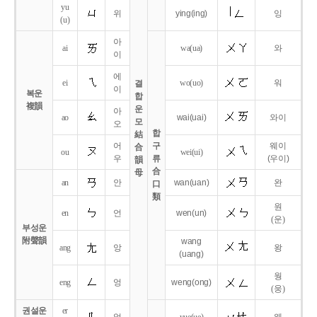
yu
위
ying
(ing)
잉
(u)
아
ai
wa
(ua)
와
이
에
ei
wo
(uo)
워
결
이
복운
합
複韻
운
아
ao
wai
(uai)
와이
모
오
합
結
어
구
웨이
合
ou
wei
(ui)
우
류
(우이)
韻
合
母
an
안
wan
(uan)
완
口
類
원
en
언
wen
(un)
(운)
부성운
附聲韻
wang
ang
앙
왕
(uang)
웡
eng
엉
weng
(ong)
(웅)
권설운
er