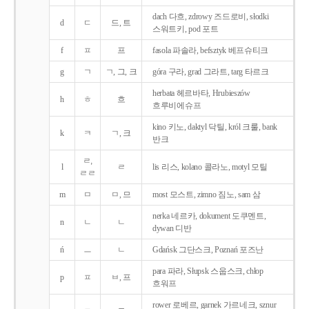
dach 다흐, zdrowy 즈드로비, słodki
d
ㄷ
드, 트
스워트키, pod 포트
f
ㅍ
프
fasola 파솔라, befsztyk 베프슈티크
g
ㄱ
ㄱ, 그, 크
góra 구라, grad 그라트, targ 타르크
herbata 헤르바타, Hrubieszów
h
ㅎ
흐
흐루비에슈프
kino 키노, daktyl 닥틸, król 크룰, bank
k
ㅋ
ㄱ, 크
반크
ㄹ,
l
ㄹ
lis 리스, kolano 콜라노, motyl 모틸
ㄹㄹ
m
ㅁ
ㅁ, 므
most 모스트, zimno 짐노, sam 삼
nerka 네르카, dokument 도쿠멘트,
n
ㄴ
ㄴ
dywan 디반
ń
ㅡ
ㄴ
Gdańsk 그단스크, Poznań 포즈난
para 파라, Słupsk 스웁스크, chłop
p
ㅍ
ㅂ, 프
흐워프
rower 로베르, garnek 가르네크, sznur