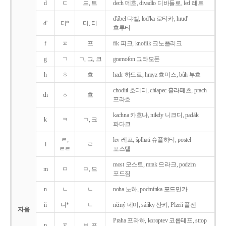
d
ㄷ
드, 트
dech 데흐, divadlo 디바들로, led 레트
d'ábel 댜벨, lod'ka 로티카, hrud'
d'
디*
디, 티
흐루티
f
ㅍ
프
fík 피크, knoflík 크노플리크
g
ㄱ
ㄱ, 그, 크
gramofon 그라모폰
h
ㅎ
흐
hadr 하드르, hmyz 흐미스, bůh 부흐
choditi 호디티, chlapec 흘라페츠, prach
ch
ㅎ
흐
프라흐
kachna 카흐나, nikdy 니크디, padák
k
ㅋ
ㄱ, 크
파다크
ㄹ,
lev 레프, šplhati 슈플하티, postel
l
ㄹ
ㄹㄹ
포스텔
most 모스트, mrak 므라크, podzim
m
ㅁ
ㅁ, 므
포드짐
n
ㄴ
ㄴ
noha 노하, podmínka 포드민카
ň
니*
ㄴ
němý 네미, sáňky 산키, Plzeň 플젠
자음
Praha 프라하, koroptev 코롭테프, strop
p
ㅍ
ㅂ, 프