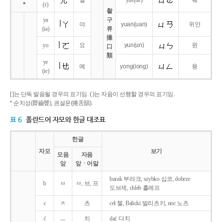
얼
yue
(ue)
웨
*
(r)
촬
ya
구
야
yuan
(uan)
위안
(ia)
류
撮
yo
요
yun
(un)
윈
口
類
ye
예
yong
(iong)
융
(ie)
[ ]는 단독 발음될 경우의 표기임. ( )는 자음이 선행할 경우의 표기임.
* 순치성(脣齒聲), 권설운(捲舌韻).
표 6
폴란드어 자모와 한글 대조표
한글
자모
보기
모음
자음
앞
앞ㆍ어말
burak 부라크, szybko 십코, dobrze
b
ㅂ
ㅂ, 브, 프
도브제, chleb 흘레프
c
ㅊ
츠
cel 첼, Balicki 발리츠키, noc 노츠
ć
ㅡ
치
dać 다치