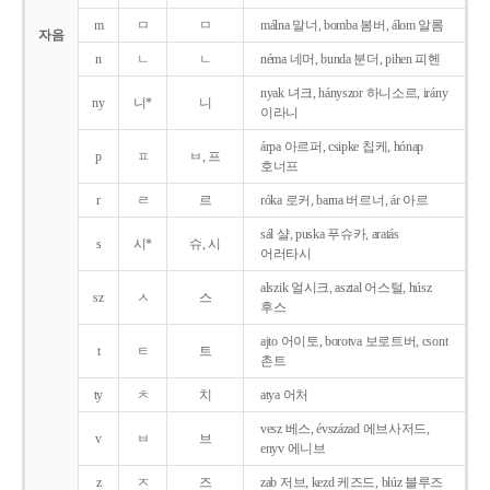
m
ㅁ
ㅁ
málna 말너, bomba 봄버, álom 알롬
자음
n
ㄴ
ㄴ
néma 네머, bunda 분더, pihen 피헨
nyak 녀크, hányszor 하니소르, irány
ny
니*
니
이라니
árpa 아르퍼, csipke 칩케, hónap
p
ㅍ
ㅂ, 프
호너프
r
ㄹ
르
róka 로커, barna 버르너, ár 아르
sál 샬, puska 푸슈카, aratás
s
시*
슈, 시
어러타시
alszik 얼시크, asztal 어스털, húsz
sz
ㅅ
스
후스
ajto 어이토, borotva 보로트버, csont
t
ㅌ
트
촌트
ty
ㅊ
치
atya 어처
vesz 베스, évszázad 에브사저드,
v
ㅂ
브
enyv 에니브
z
ㅈ
즈
zab 저브, kezd 케즈드, blúz 블루즈