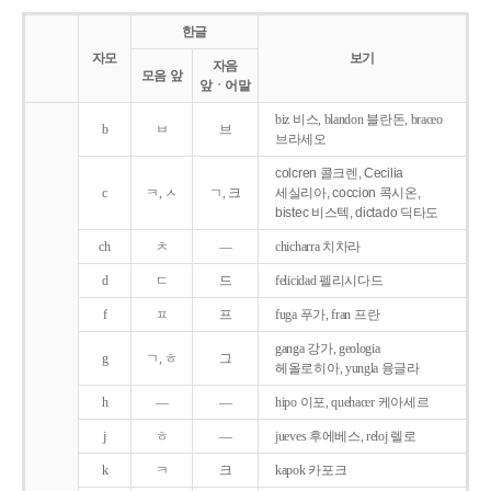
한글
자모
보기
자음
모음 앞
앞ㆍ어말
biz 비스, blandon 블란돈, braceo
b
ㅂ
브
브라세오
colcren 콜크렌, Cecilia
c
ㅋ, ㅅ
ㄱ, 크
세실리아, coccion 콕시온,
bistec 비스텍, dictado 딕타도
ch
ㅊ
―
chicharra 치차라
d
ㄷ
드
felicidad 펠리시다드
f
ㅍ
프
fuga 푸가, fran 프란
ganga 강가, geologia
g
ㄱ, ㅎ
그
헤올로히아, yungla 융글라
h
―
―
hipo 이포, quehacer 케아세르
j
ㅎ
―
jueves 후에베스, reloj 렐로
k
ㅋ
크
kapok 카포크