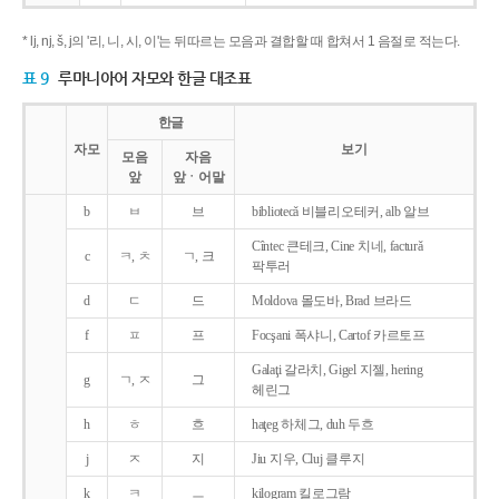
* lj, nj, š, j의 '리, 니, 시, 이'는 뒤따르는 모음과 결합할 때 합쳐서 1 음절로 적는다.
표 9
루마니아어 자모와 한글 대조표
한글
자모
보기
모음
자음
앞
앞ㆍ어말
b
ㅂ
브
bibliotecǎ 비블리오테커, alb 알브
Cîntec 큰테크, Cine 치네, facturǎ
c
ㅋ, ㅊ
ㄱ, 크
팍투러
d
ㄷ
드
Moldova 몰도바, Brad 브라드
f
ㅍ
프
Focşani 폭샤니, Cartof 카르토프
Galaţi 갈라치, Gigel 지젤, hering
g
ㄱ, ㅈ
그
헤린그
h
ㅎ
흐
haţeg 하체그, duh 두흐
j
ㅈ
지
Jiu 지우, Cluj 클루지
k
ㅋ
ㅡ
kilogram 킬로그람