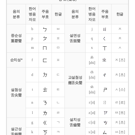
한어
한어
음의
주음
음의
주음
병음
한글
병음
한글
분류
부호
분류
부호
자모
자모
b
ㅂ
j
ㅈ
중순성
설면성
p
ㅍ
q
ㅊ
重脣聲
舌面聲
m
ㅁ
x
ㅅ
zh
순치성*
f
ㅍ
ㅈ [즈]
[zhi]
ch
d
ㄷ
ㅊ [츠]
교설첨성
[chi]
翹舌尖聲
sh
t
ㅌ
ㅅ [스]
설첨성
[shi]
舌尖聲
ㄖ
n
ㄴ
r [ri]
ㄹ [르]
l
ㄹ
z [zi]
ㅉ [쯔]
설치성
g
ㄱ
c [ci]
ㅊ [츠]
舌齒聲
설근성
k
ㅋ
s [si]
ㅆ [쓰]
舌根聲