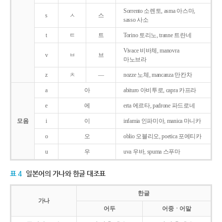
Sorrento 소렌토, asma 아스마,
s
ㅅ
스
sasso 사소
t
ㅌ
트
Torino 토리노, tranne 트란네
Vivace 비바체, manovra
v
ㅂ
브
마노브라
z
ㅊ
―
nozze 노체, mancanza 만칸차
a
아
abituro 아비투로, capra 카프라
e
에
erta 에르타, padrone 파드로네
모음
i
이
infamia 인파미아, manica 마니카
o
오
oblio 오블리오, poetica 포에티카
u
우
uva 우바, spuma 스푸마
표 4
일본어의 가나와 한글 대조표
한글
가나
어두
어중ㆍ어말