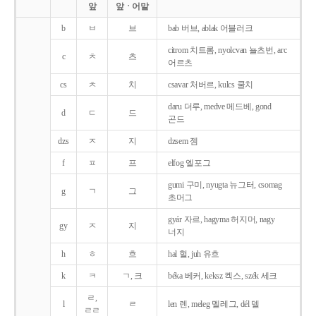
앞
앞ㆍ어말
b
ㅂ
브
bab 버브, ablak 어블러크
citrom 치트롬, nyolcvan 뇰츠번, arc
c
ㅊ
츠
어르츠
cs
ㅊ
치
csavar 처버르, kulcs 쿨치
daru 더루, medve 메드베, gond
d
ㄷ
드
곤드
dzs
ㅈ
지
dzsem 젬
f
ㅍ
프
elfog 엘포그
gumi 구미, nyugta 뉴그터, csomag
g
ㄱ
그
초머그
gyár 자르, hagyma 허지머, nagy
gy
ㅈ
지
너지
h
ㅎ
흐
hal 헐, juh 유흐
k
ㅋ
ㄱ, 크
béka 베커, keksz 켁스, szék 세크
ㄹ,
l
ㄹ
len 렌, meleg 멜레그, dél 델
ㄹㄹ