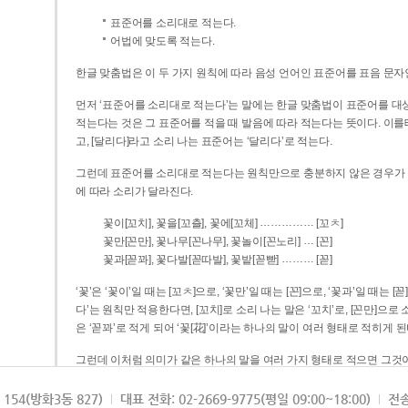
표준어를 소리대로 적는다.
어법에 맞도록 적는다.
한글 맞춤법은 이 두 가지 원칙에 따라 음성 언어인 표준어를 표음 문자
먼저 ‘표준어를 소리대로 적는다’는 말에는 한글 맞춤법이 표준어를 대상
적는다는 것은 그 표준어를 적을 때 발음에 따라 적는다는 뜻이다. 이를테면 [나무]라고 소리 나는 표준어는 ‘나무’로 적
고, [달리다]라고 소리 나는 표준어는 ‘달리다’로 적는다.
그런데 표준어를 소리대로 적는다는 원칙만으로 충분하지 않은 경우가 있다
에 따라 소리가 달라진다.
……………
꽃이[꼬치], 꽃을[꼬츨], 꽃에[꼬체]
[꼬ㅊ]
…
꽃만[꼰만], 꽃나무[꼰나무], 꽃놀이[꼰노리]
[꼰]
………
꽃과[꼳꽈], 꽃다발[꼳따발], 꽃밭[꼳빧]
[꼳]
‘꽃’은 ‘꽃이’일 때는 [꼬ㅊ]으로, ‘꽃만’일 때는 [꼰]으로, ‘꽃과’일 때는
다’는 원칙만 적용한다면, [꼬치]로 소리 나는 말은 ‘꼬치’로, [꼰만]으로 소리 나는 말은 ‘꼰만’으로, [꼳꽈]로 소리 나는 말
은 ‘꼳꽈’로 적게 되어 ‘꽃[花]’이라는 하나의 말이 여러 형태로 적히게 된
그런데 이처럼 의미가 같은 하나의 말을 여러 가지 형태로 적으면 그것이
은 하나의 말은 형태를 하나로 고정하여 일관되게 적어야 의미를 파악하기가 
되게 적는 것이 의미를 파악하는 데 효과적이다.
154(방화3동 827)
대표 전화: 02-2669-9775(평일 09:00~18:00)
전송