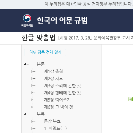
이 누리집은 대한민국 공식 전자정부 누리집입니다.
한글 맞춤법
[시행 2017. 3. 28.] 문화체육관광부 고시 제2
하위 항목 전체 열기
본문
제1장 총칙
제2장 자모
제3장 소리에 관한 것
제4장 형태에 관한 것
제5장 띄어쓰기
북
제6장 그 밖의 것
부록
문장 부호
1. 마침표( . )