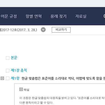
메인콘텐츠 바로가기
어문 규정
항별 연혁
용례 찾기
자료실
비교하기
017-12호(2017. 3. 28.)
본문
제1장 총칙
제1항
한글 맞춤법은 표준어를 소리대로 적되, 어법에 맞도록 함을 
해설
이 조항은 한글 맞춤법의 대원칙을 밝히고 있다. “표준어를 소리대로 적되
다른 원칙이라고 할 수 있다.