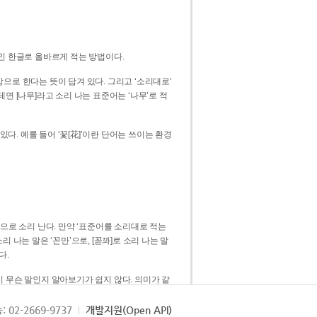
인 한글로 올바르게 적는 방법이다.
으로 한다는 뜻이 담겨 있다. 그리고 ‘소리대로’
. 예를 들어 ‘꽃[花]’이란 단어는 쓰이는 환경
 [꼳]으로 소리 난다. 만약 ‘표준어를 소리대로 적는
다.
 무슨 말인지 알아보기가 쉽지 않다. 의미가 같
쉽다. 즉 ‘꽃, 꼰, 꼳’보다는 ‘꽃’ 하나로 일관
: 02-2669-9737
개발지원(Open API)