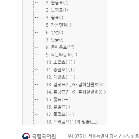
2. 물음표(?)
3. 느낌표(!)
4. 쉼표(,)
5. 가운뎃점(·)
6. 쌍점(:)
7. 빗금(/)
8. 큰따옴표(“ ”)
9. 작은따옴표(‘ ’)
10. 소괄호( ( ) )
11. 중괄호( { } )
12. 대괄호( [ ] )
13. 겹낫표(『 』)와 겹화살괄호(≪ ≫)
14. 홑낫표(「 」)와 홑화살괄호(< >)
15. 줄표( ― )
16. 붙임표(-)
17. 물결표( ~ )
18. 드러냄표( ˙ )와 밑줄(__)
19. 숨김표( O, X )
우) 07511 서울특별시 강서구 금낭화로 
20. 빠짐표( □ )