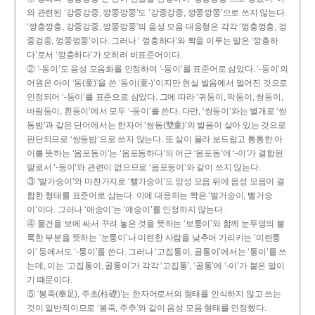
와 관련된 ‘강중강중, 깡쭝깡쭝’도 ‘강종강종, 깡쫑깡쫑’으로 쓰지 않는다.
‘깡충깡충, 강중강중, 깡쭝깡쭝’의 음성 모음 대응형은 각각 ‘껑충껑충, 겅
중겅중, 껑쭝껑쭝’이다. 그러나 ‘ 껑충하다’와 짝을 이루는 말은 ‘깡총하
다’로서 ‘깡충하다’가 오히려 비표준어이다.
② ‘-동이’도 음성 모음화를 인정하여 ‘-둥이’를 표준어로 삼았다. ‘-둥이’의
어원은 아이 ‘동(童)’을 쓴 ‘동이(童-)’이지만 현실 발음에서 멀어진 것으로
인정되어 ‘-둥이’를 표준으로 삼았다. 그에 따라 ‘귀둥이, 막둥이, 쌍둥이,
바람둥이, 흰둥이’에서 모두 ‘-둥이’를 쓴다. 다만, ‘쌍둥이’와는 별개로 ‘쌍
동밤’과 같은 단어에서는 한자어 ‘쌍동(雙童)’의 발음이 살아 있는 것으로
판단되므로 ‘쌍둥밤’으로 쓰지 않는다. 또 살이 올라 보드랍고 통통한 아
이를 뜻하는 ‘옴포동이’는 ‘옴포동하다’의 어근 ‘옴포동’에 ‘-이’가 결합된
말로서 ‘-둥이’와 관련이 없으므로 ‘옴포둥이’와 같이 쓰지 않는다.
③ ‘발가숭이’와 마찬가지로 ‘빨가숭이’도 양성 모음 뒤에 음성 모음이 결
합한 형태를 표준어로 삼는다. 이에 대응하는 짝은 ‘벌거숭이, 뻘거숭
이’이다. 그러나 ‘애송이’는 ‘애숭이’를 인정하지 않는다.
④ 물건을 보에 싸서 꾸려 놓은 것을 뜻하는 ‘보퉁이’와 함께 눈두덩의 불
룩한 부분을 뜻하는 ‘눈퉁이’나 미련한 사람을 낮추어 가리키는 ‘미련퉁
이’ 등에서도 ‘-퉁이’를 쓴다. 그러나 ‘고집통이, 골통이’에서는 ‘통이’를 쓰
는데, 이는 ‘고집통이, 골통이’가 각각 ‘고집통’, ‘골통’에 ‘-이’가 붙은 말이
기 때문이다.
⑤ ‘봉족(奉足), 주초(柱礎)’는 한자어로서의 형태를 인식하지 않고 쓰는
것이 일반적이므로 ‘봉죽, 주추’와 같이 음성 모음 형태를 인정했다.