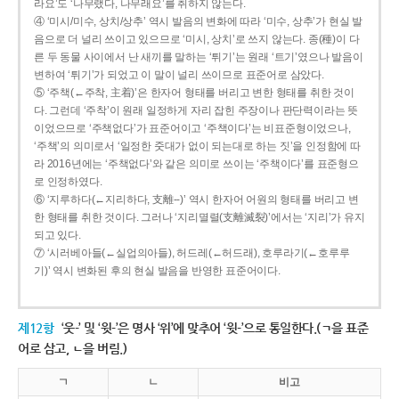
라요’도 ‘나무랬다, 나무래요’를 취하지 않는다.
④ ‘미시/미수, 상치/상추’ 역시 발음의 변화에 따라 ‘미수, 상추’가 현실 발
음으로 더 널리 쓰이고 있으므로 ‘미시, 상치’로 쓰지 않는다. 종(種)이 다
른 두 동물 사이에서 난 새끼를 말하는 ‘튀기’는 원래 ‘트기’였으나 발음이
변하여 ‘튀기’가 되었고 이 말이 널리 쓰이므로 표준어로 삼았다.
⑤ ‘주책(←주착, 主着)’은 한자어 형태를 버리고 변한 형태를 취한 것이
다. 그런데 ‘주착’이 원래 일정하게 자리 잡힌 주장이나 판단력이라는 뜻
이었으므로 ‘주책없다’가 표준어이고 ‘주책이다’는 비표준형이었으나,
‘주책’의 의미로서 ‘일정한 줏대가 없이 되는대로 하는 짓’을 인정함에 따
라 2016년에는 ‘주책없다’와 같은 의미로 쓰이는 ‘주책이다’를 표준형으
로 인정하였다.
⑥ ‘지루하다(←지리하다, 支離--)’ 역시 한자어 어원의 형태를 버리고 변
한 형태를 취한 것이다. 그러나 ‘지리멸렬(支離滅裂)’에서는 ‘지리’가 유지
되고 있다.
⑦ ‘시러베아들(←실업의아들), 허드레(←허드래), 호루라기(←호루루
기)’ 역시 변화된 후의 현실 발음을 반영한 표준어이다.
제12항
‘웃-’ 및 ‘윗-’은 명사 ‘위’에 맞추어 ‘윗-’으로 통일한다.(ㄱ을 표준
어로 삼고, ㄴ을 버림.)
ㄱ
ㄴ
비고