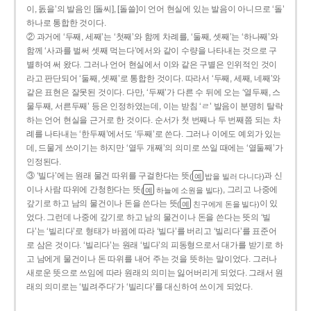
이, 돐을’의 발음인 [돌씨], [돌쓸]이 언어 현실에 있는 발음이 아니므로 ‘돌’
하나로 통합한 것이다.
② 과거에 ‘두째, 세째’는 ‘첫째’와 함께 차례를, ‘둘째, 셋째’는 ‘하나째’와
함께 ‘사과를 벌써 셋째 먹는다’에서와 같이 수량을 나타내는 것으로 구
별하여 써 왔다. 그러나 언어 현실에서 이와 같은 구별은 인위적인 것이
라고 판단되어 ‘둘째, 셋째’로 통합한 것이다. 따라서 ‘두째, 세째, 네째’와
같은 표현은 잘못된 것이다. 다만, ‘두째’가 다른 수 뒤에 오는 ‘열두째, 스
물두째, 서른두째’ 등은 인정하였는데, 이는 받침 ‘ㄹ’ 발음이 분명히 탈락
하는 언어 현실을 근거로 한 것이다. 순서가 첫 번째나 두 번째쯤 되는 차
례를 나타내는 ‘한두째’에서도 ‘두째’로 쓴다. 그러나 이에도 예외가 있는
데, 드물게 쓰이기는 하지만 ‘열두 개째’의 의미로 쓰일 때에는 ‘열둘째’가
인정된다.
③ ‘빌다’에는 원래 물건 따위를 구걸한다는 뜻
과 신
(
밥을 빌러 다니다)
예
이나 사람 따위에 간청한다는 뜻
, 그리고 나중에
(
하늘에 소원을 빌다)
예
갚기로 하고 남의 물건이나 돈을 쓴다는 뜻
이 있
(
친구에게 돈을 빌다)
예
었다. 그런데 나중에 갚기로 하고 남의 물건이나 돈을 쓴다는 뜻의 ‘빌
다’는 ‘빌리다’로 형태가 바뀜에 따라 ‘빌다’를 버리고 ‘빌리다’를 표준어
로 삼은 것이다. ‘빌리다’는 원래 ‘빌다’의 피동형으로서 대가를 받기로 하
고 남에게 물건이나 돈 따위를 내어 주는 것을 뜻하는 말이었다. 그러나
새로운 뜻으로 쓰임에 따라 원래의 의미는 잃어버리게 되었다. 그래서 원
래의 의미로는 ‘빌려주다’가 ‘빌리다’를 대신하여 쓰이게 되었다.