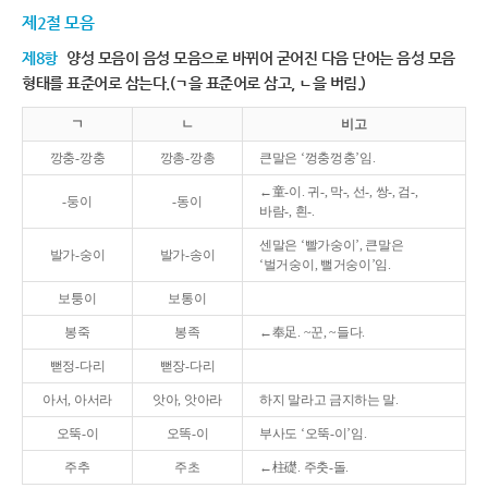
제2절 모음
제8항
양성 모음이 음성 모음으로 바뀌어 굳어진 다음 단어는 음성 모음
형태를 표준어로 삼는다.(ㄱ을 표준어로 삼고, ㄴ을 버림.)
ㄱ
ㄴ
비고
깡충-깡충
깡총-깡총
큰말은 ‘껑충껑충’임.
←童-이. 귀-, 막-, 선-, 쌍-, 검-,
-둥이
-동이
바람-, 흰-.
센말은 ‘빨가숭이’, 큰말은
발가-숭이
발가-송이
‘벌거숭이, 뻘거숭이’임.
보퉁이
보통이
봉죽
봉족
←奉足. ~꾼, ~들다.
뻗정-다리
뻗장-다리
아서, 아서라
앗아, 앗아라
하지 말라고 금지하는 말.
오뚝-이
오똑-이
부사도 ‘오뚝-이’임.
주추
주초
←柱礎. 주춧-돌.