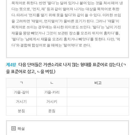
목적어로 취한다. 반면 ‘떨다’는 달려 있거나 붙어 있는 것을 쳐서 떼어 낸
다는 뜻으로, ‘먼지, 재’ 등과 같이 떨어져 나가는 대상을 목적어로 취한
다. 따라서 ‘먼지를 떨기 위해 옷을 털다’와 같이 쓸 수 있다. 이러한 쓰임
을 고려하면 ‘재떨이, 먼지떨이’가 올바른 표기가 된다. 그러나 ‘재물’이
목적어로 쓰이는 경우에는 유사한 의미로도 쓰인다. ‘털다’는 ‘남이 가진
재물을 몽땅 빼앗거나 그것이 보관된 장소를 모조리 뒤지어 훔치다’를,
‘떨다’는 ‘남에게서 재물을 모조리 훔치거나 빼앗다’를 뜻한다. 다만, ‘먹
다’와 결합해 합성어로 쓸 때에는 ‘털어먹다’로 쓴다.
제4항
다음 단어들은 거센소리로 나지 않는 형태를 표준어로 삼는다.(ㄱ
을 표준어로 삼고, ㄴ을 버림.)
ㄱ
ㄴ
비고
가을-갈이
가을-카리
거시기
거시키
분침
푼침
해설