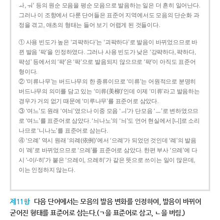
ㅘ, ㅝ’ 등의 원순 모음을 평순 모음으로 발음하는 일은 더 흔히 일어난다.
그러나 이 조항에서 다룬 단어들은 표준어 지역에서도 모음의 단순화 과
정을 겪고, 애초의 형태는 들어 보기 어렵게 된 것들이다.
① 사용 빈도가 높은 ‘괴퍅하다’는 ‘괴팍하다’로 발음이 바뀌었으므로 바
뀐 발음 ‘팍’을 인정하였다. 그러나 사용 빈도가 낮은 ‘강퍅하다, 퍅하다,
퍅성’ 등에서의 ‘퍅’은 ‘팍’으로 발음되지 않으므로 ‘퍅’이 아직도 표준어
형이다.
② ‘미류나무’는 버드나무의 한 종류이므로 ‘미류’는 어원적으로 분명히
버드나무의 의미를 담고 있는 ‘미류(美柳)’인데 이제 ‘미류’라고 발음하는
경우가 거의 없기 때문에 ‘미루나무’를 표준어로 삼았다.
③ ‘여느’도 원래 ‘여늬’였으나 이중 모음 ‘ㅢ’가 단모음 ‘ㅡ’로 변하였으므
로 ‘여느’를 표준어로 삼았다. ‘늬나노’의 ‘늬’도 언어 현실에서 [니]로 소리
나므로 ‘니나노’를 표준어로 삼는다.
④ ‘으례’ 역시 원래 ‘의례(依例)’에서 ‘으례’가 되었던 것인데 ‘례’의 발음
이 ‘레’로 바뀌었으므로 ‘으레’를 표준어로 삼았다. 한편 부사 ‘으레’에 다
시 ‘-이/-히’가 붙은 ‘으레이, 으레히’가 같은 뜻으로 쓰이는 일이 많은데,
이는 인정하지 않는다.
제11항
다음 단어에서는 모음의 발음 변화를 인정하여, 발음이 바뀌어
굳어진 형태를 표준어로 삼는다.(ㄱ을 표준어로 삼고, ㄴ을 버림.)