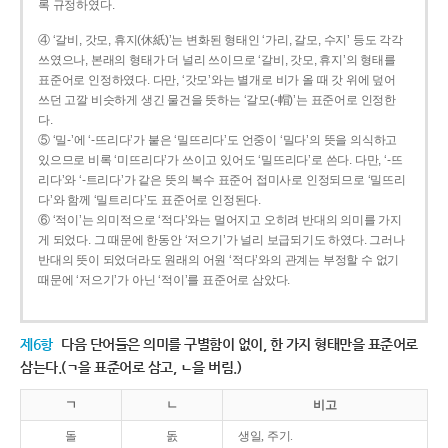
록 규정하였다.
④ ‘갈비, 갓모, 휴지(休紙)’는 변화된 형태인 ‘가리, 갈모, 수지’ 등도 각각
쓰였으나, 본래의 형태가 더 널리 쓰이므로 ‘갈비, 갓모, 휴지’의 형태를
표준어로 인정하였다. 다만, ‘갓모’와는 별개로 비가 올 때 갓 위에 덮어
쓰던 고깔 비슷하게 생긴 물건을 뜻하는 ‘갈모(-帽)’는 표준어로 인정한
다.
⑤ ‘밀-’에 ‘-뜨리다’가 붙은 ‘밀뜨리다’도 언중이 ‘밀다’의 뜻을 의식하고
있으므로 비록 ‘미뜨리다’가 쓰이고 있어도 ‘밀뜨리다’로 쓴다. 다만, ‘-뜨
리다’와 ‘-트리다’가 같은 뜻의 복수 표준어 접미사로 인정되므로 ‘밀뜨리
다’와 함께 ‘밀트리다’도 표준어로 인정된다.
⑥ ‘적이’는 의미적으로 ‘적다’와는 멀어지고 오히려 반대의 의미를 가지
게 되었다. 그 때문에 한동안 ‘저으기’가 널리 보급되기도 하였다. 그러나
반대의 뜻이 되었더라도 원래의 어원 ‘적다’와의 관계는 부정할 수 없기
때문에 ‘저으기’가 아닌 ‘적이’를 표준어로 삼았다.
제6항
다음 단어들은 의미를 구별함이 없이, 한 가지 형태만을 표준어로
삼는다.(ㄱ을 표준어로 삼고, ㄴ을 버림.)
ㄱ
ㄴ
비고
돌
돐
생일, 주기.