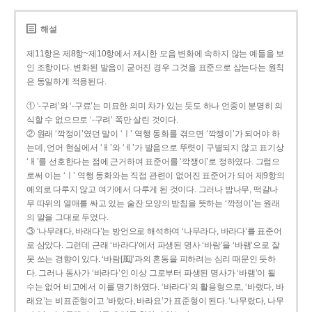
해설
제11항은 제8항~제10항에서 제시한 모음 변화에 속하지 않는 예들을 보
인 조항이다. 변화된 발음이 굳어진 경우 그것을 표준으로 삼는다는 원칙
은 동일하게 적용된다.
① ‘-구려’와 ‘-구료’는 미묘한 의미 차가 있는 듯도 하나 언중이 분명히 의
식할 수 없으므로 ‘-구려’ 쪽만 살린 것이다.
② 원래 ‘깍정이’였던 말이 ‘ㅣ’ 역행 동화를 겪으면 ‘깍젱이’가 되어야 하
는데, 언어 현실에서 ‘ㅐ’와 ‘ㅔ’가 발음으로 뚜렷이 구별되지 않고 표기상
‘ㅐ’를 선호한다는 점에 근거하여 표준어를 ‘깍쟁이’로 정하였다. 그럼으
로써 이는 ‘ㅣ’ 역행 동화와는 직접 관련이 없어진 표준어가 되어 제9항의
예외로 다루지 않고 여기에서 다루게 된 것이다. 그러나 밤나무, 떡갈나
무 따위의 열매를 싸고 있는 술잔 모양의 받침을 뜻하는 ‘깍정이’는 원래
의 말을 그대로 두었다.
③ ‘나무래다, 바래다’는 방언으로 해석하여 ‘나무라다, 바라다’를 표준어
로 삼았다. 그런데 근래 ‘바라다’에서 파생된 명사 ‘바람’을 ‘바램’으로 잘
못 쓰는 경향이 있다. ‘바람[風]’과의 혼동을 피하려는 심리 때문인 듯하
다. 그러나 동사가 ‘바라다’인 이상 그로부터 파생된 명사가 ‘바램’이 될
수는 없어 비고에서 이를 명기하였다. ‘바라다’의 활용형으로, ‘바랬다, 바
래요’는 비표준형이고 ‘바랐다, 바라요’가 표준형이 된다. ‘나무랐다, 나무