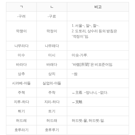
ㄱ
ㄴ
비고
-구려
-구료
1. 서울~, 알~, 찰~.
깍쟁이
깍정이
2. 도토리, 상수리 등의 받침은
‘깍정이’임.
나무라다
나무래다
미수
미시
미숫-가루.
바라다
바래다
‘바램[所望]’은 비표준어임.
상추
상치
~쌈.
시러베-아들
실업의-아들
주책
주착
←主着. ~망나니, ~없다.
지루-하다
지리-하다
←支離.
튀기
트기
허드레
허드래
허드렛-물, 허드렛-일.
호루라기
호루루기