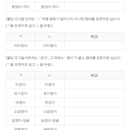
동댕이-치다
동당이-치다
[붙임 1] 다음 단어는 ‘ㅣ’ 역행 동화가 일어나지 아니한 형태를 표준어로 삼는다.
(ㄱ을 표준어로 삼고, ㄴ을 버림.)
ㄱ
ㄴ
비고
아지랑이
아지랭이
[붙임 2] 기술자에게는 ‘-장이’, 그 외에는 ‘-쟁이’가 붙는 형태를 표준어로 삼는다.
(ㄱ을 표준어로 삼고, ㄴ을 버림.)
ㄱ
ㄴ
비고
미장이
미쟁이
유기장이
유기쟁이
멋쟁이
멋장이
소금쟁이
소금장이
담쟁이-덩굴
담장이-덩굴
골목쟁이
골목장이