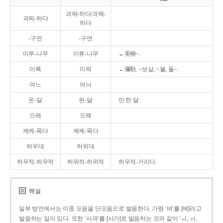
괴퍅-하다/괴팩-
괴팍-하다
하다
-구먼
-구면
미루-나무
미류-나무
←美柳~.
미륵
미력
←彌勒. ~보살, ~불, 돌~.
여느
여늬
온-달
왼-달
만 한 달.
으레
으례
케케-묵다
켸켸-묵다
허우대
허위대
허우적-허우적
허위적-허위적
허우적-거리다.
해설
일부 방언에서는 이중 모음을 단모음으로 발음한다. 가령 ‘벼’를 [베]라고
발음하는 일이 있다. 또한 ‘사과’를 [사가]로 발음하는 것과 같이 ‘ㅚ, ㅟ,