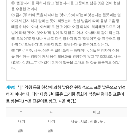
⑥ ‘뻗장다리’를 취하지 않고 ‘뻗정다리’를 표준어로 삼은 것은 언어 현실
을 수용한 것이다.
⑦ 금지(禁止)의 뜻을 나타내는 ‘앗아, 앗아라’는 빼앗는다는 원뜻과는 멀
어져서 단지 하지 말라는 뜻이 되었는데, 현실 발음에 따라 음성 모음 형
태를 취하여 ‘아서, 아서라’로 한 것이다. 어원 의식이 희박해졌으므로 어
법에 따라 ‘앗어, 앗어라’와 같이 적지 않고 ‘아서, 아서라’와 같이 적는다.
⑧ ‘오똑이’도 명사나 부사로 다 인정하지 않고 ‘오뚝이’만을 표준어로 정
하였다. ‘오똑하다’도 취하지 않고 ‘오뚝하다’를 표준어로 삼는다.
⑨ 다만, ‘부주, 사둔, 삼춘’은 널리 쓰이는 형태이나, 이들은 한자어 어원
을 의식하는 경향이 커서 음성 모음화를 인정하지 않고 ‘부조(扶助), 사돈
(査頓), 삼촌(三寸)’과 같이 한자어 발음을 그대로 쓴 것을 표준어로 삼았
다.
제9항
‘ㅣ’ 역행 동화 현상에 의한 발음은 원칙적으로 표준 발음으로 인정
하지 아니하되, 다만 다음 단어들은 그러한 동화가 적용된 형태를 표준어
로 삼는다.(ㄱ을 표준어로 삼고, ㄴ을 버림.)
ㄱ
ㄴ
비고
-내기
-나기
서울-, 시골-, 신출-, 풋-.
냄비
남비