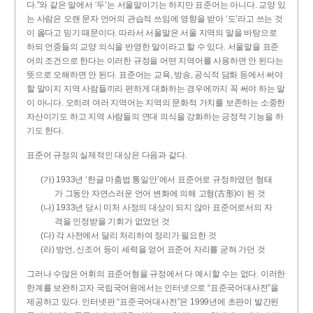
다.”와 같은 말에서 ‘두’는 서울말이기는 하지만 표준어는 아니다. 교양 있
는 사람은 오랜 문자 언어의 관습적 쓰임에 영향을 받아 ‘도’라고 쓰는 것
이 옳다고 믿기 때문이다. 따라서 서울말은 서울 지역의 말을 바탕으로
하되 언중들의 교양 의식을 반영한 말이라고 할 수 있다. 서울말을 표준
어의 조건으로 한다는 이러한 규정을 어떤 지역어를 사용하면 안 된다는
뜻으로 오해하면 안 된다. 표준어는 교육, 방송, 공식적 담화 등에서 써야
할 말이지 지역 사람들끼리 편하게 대화하는 경우에까지 꼭 써야 하는 말
이 아니다. 오히려 여러 지역어는 지역의 문화적 가치를 보존하는 소중한
자산이기도 하고 지역 사람들의 연대 의식을 강화하는 긍정적 기능을 하
기도 한다.
표준어 규정의 실제적인 대상은 다음과 같다.
(가) 1933년 ‘한글 마춤법 통일안’에서 표준어로 규정하였던 형태
가 그동안 자연스러운 언어 변화에 의해 고형(古形)이 된 것
(나) 1933년 당시 미처 사정의 대상이 되지 않아 표준어로서의 자
격을 인정받을 기회가 없었던 것
(다) 각 사전에서 달리 처리하여 정리가 필요한 것
(라) 방언, 신조어 등이 세력을 얻어 표준어 자리를 굳혀 가던 것
그러나 수많은 어휘의 표준어형을 규정에서 다 예시할 수는 없다. 이러한
한계를 보완하고자 국립국어원에서는 인터넷으로 “표준국어대사전”을
제공하고 있다. 인터넷판 “표준국어대사전”은 1999년에 초판이 발간된