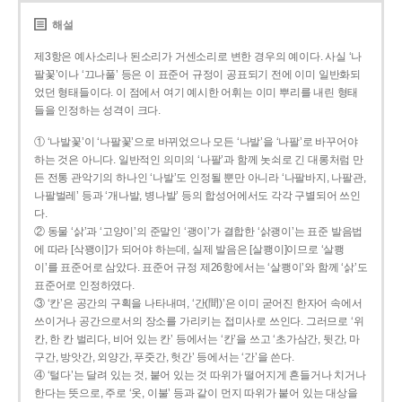
해설
제3항은 예사소리나 된소리가 거센소리로 변한 경우의 예이다. 사실 ‘나
팔꽃’이나 ‘끄나풀’ 등은 이 표준어 규정이 공표되기 전에 이미 일반화되
었던 형태들이다. 이 점에서 여기 예시한 어휘는 이미 뿌리를 내린 형태
들을 인정하는 성격이 크다.
① ‘나발꽃’이 ‘나팔꽃’으로 바뀌었으나 모든 ‘나발’을 ‘나팔’로 바꾸어야
하는 것은 아니다. 일반적인 의미의 ‘나팔’과 함께 놋쇠로 긴 대롱처럼 만
든 전통 관악기의 하나인 ‘나발’도 인정될 뿐만 아니라 ‘나팔바지, 나팔관,
나팔벌레’ 등과 ‘개나발, 병나발’ 등의 합성어에서도 각각 구별되어 쓰인
다.
② 동물 ‘삵’과 ‘고양이’의 준말인 ‘괭이’가 결합한 ‘삵괭이’는 표준 발음법
에 따라 [삭꽹이]가 되어야 하는데, 실제 발음은 [살쾡이]이므로 ‘살쾡
이’를 표준어로 삼았다. 표준어 규정 제26항에서는 ‘살쾡이’와 함께 ‘삵’도
표준어로 인정하였다.
③ ‘칸’은 공간의 구획을 나타내며, ‘간(間)’은 이미 굳어진 한자어 속에서
쓰이거나 공간으로서의 장소를 가리키는 접미사로 쓰인다. 그러므로 ‘위
칸, 한 칸 벌리다, 비어 있는 칸’ 등에서는 ‘칸’을 쓰고 ‘초가삼간, 뒷간, 마
구간, 방앗간, 외양간, 푸줏간, 헛간’ 등에서는 ‘간’을 쓴다.
④ ‘털다’는 달려 있는 것, 붙어 있는 것 따위가 떨어지게 흔들거나 치거나
한다는 뜻으로, 주로 ‘옷, 이불’ 등과 같이 먼지 따위가 붙어 있는 대상을