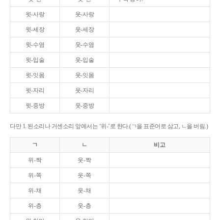
윗-사랑
웃-사랑
윗-세장
웃-세장
윗-수염
웃-수염
윗-입술
웃-입술
윗-잇몸
웃-잇몸
윗-자리
웃-자리
윗-중방
웃-중방
다만 1. 된소리나 거센소리 앞에서는 ‘위-’로 한다.(ㄱ을 표준어로 삼고, ㄴ을 버림.)
ㄱ
ㄴ
비고
위-짝
웃-짝
위-쪽
웃-쪽
위-채
웃-채
위-층
웃-층