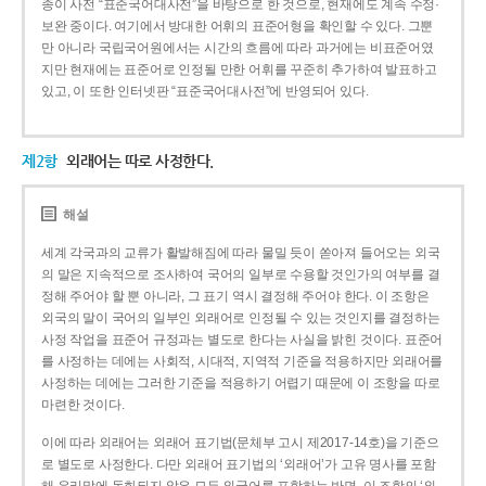
종이 사전 “표준국어대사전”을 바탕으로 한 것으로, 현재에도 계속 수정·
보완 중이다. 여기에서 방대한 어휘의 표준어형을 확인할 수 있다. 그뿐
만 아니라 국립국어원에서는 시간의 흐름에 따라 과거에는 비표준어였
지만 현재에는 표준어로 인정될 만한 어휘를 꾸준히 추가하여 발표하고
있고, 이 또한 인터넷판 “표준국어대사전”에 반영되어 있다.
제2항
외래어는 따로 사정한다.
해설
세계 각국과의 교류가 활발해짐에 따라 물밀 듯이 쏟아져 들어오는 외국
의 말은 지속적으로 조사하여 국어의 일부로 수용할 것인가의 여부를 결
정해 주어야 할 뿐 아니라, 그 표기 역시 결정해 주어야 한다. 이 조항은
외국의 말이 국어의 일부인 외래어로 인정될 수 있는 것인지를 결정하는
사정 작업을 표준어 규정과는 별도로 한다는 사실을 밝힌 것이다. 표준어
를 사정하는 데에는 사회적, 시대적, 지역적 기준을 적용하지만 외래어를
사정하는 데에는 그러한 기준을 적용하기 어렵기 때문에 이 조항을 따로
마련한 것이다.
이에 따라 외래어는 외래어 표기법(문체부 고시 제2017-14호)을 기준으
로 별도로 사정한다. 다만 외래어 표기법의 ‘외래어’가 고유 명사를 포함