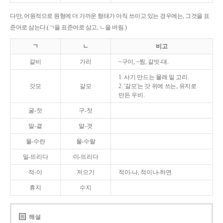
다만, 어원적으로 원형에 더 가까운 형태가 아직 쓰이고 있는 경우에는, 그것을 표
준어로 삼는다.(ㄱ을 표준어로 삼고, ㄴ을 버림.)
ㄱ
ㄴ
비고
갈비
가리
~구이, ~찜, 갈빗-대.
1. 사기 만드는 물레 밑 고리.
갓모
갈모
2. '갈모'는 갓 위에 쓰는, 유지로
만든 우비.
굴-젓
구-젓
말-곁
말-겻
물-수란
물-수랄
밀-뜨리다
미-뜨리다
적-이
저으기
적이-나, 적이나-하면.
휴지
수지
해설