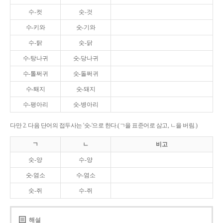
수-컷
숫-것
수-키와
숫-기와
수-탉
숫-닭
수-탕나귀
숫-당나귀
수-톨쩌귀
숫-돌쩌귀
수-퇘지
숫-돼지
수-평아리
숫-병아리
다만 2. 다음 단어의 접두사는 '숫-'으로 한다.(ㄱ을 표준어로 삼고, ㄴ을 버림.)
ㄱ
ㄴ
비고
숫-양
수-양
숫-염소
수-염소
숫-쥐
수-쥐
해설