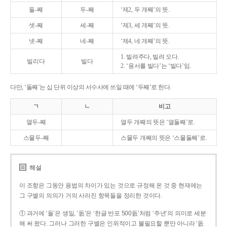
둘-째
두-째
‘제2, 두 개째’의 뜻.
셋-째
세-째
‘제3, 세 개째’의 뜻.
넷-째
네-째
‘제4, 네 개째’의 뜻.
1. 빌려주다, 빌려 오다.
빌리다
빌다
2. ‘용서를 빌다’는 ‘빌다’임.
다만, ‘둘째’는 십 단위 이상의 서수사에 쓰일 때에 ‘두째’로 한다.
ㄱ
ㄴ
비고
열두-째
열두 개째의 뜻은 ‘열둘째’로.
스물두-째
스물두 개째의 뜻은 ‘스물둘째’로.
해설
이 조항은 그동안 용법의 차이가 있는 것으로 규정해 온 것 중 현재에는
그 구별의 의의가 거의 사라진 항목들을 정리한 것이다.
① 과거에 ‘돌’은 생일, ‘돐’은 ‘한글 반포 500돐’처럼 ‘주년’의 의미로 세분
해 써 왔다. 그러나 그러한 구별은 인위적이고 불필요할 뿐만 아니라 ‘돐