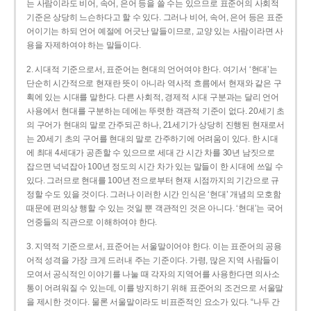
는 사람이라도 비어, 속어, 은어 등을 쓸 수는 있으므로 표준어의 사회적
기준은 상당히 느슨하다고 할 수 있다. 그러나 비어, 속어, 은어 등은 표준
어이기는 하되 언어 예절에 어긋난 말들이므로, 교양 있는 사람이라면 사
용을 자제하여야 하는 말들이다.
2. 시대적 기준으로서, 표준어는 현대의 언어여야 한다. 여기서 ‘현대’는
단순히 시간적으로 현재란 뜻이 아니라 역사적 흐름에서 현재와 같은 구
획에 있는 시대를 말한다. 다른 사회적, 경제적 시대 구분과는 달리 언어
사용에서 현대를 구분하는 데에는 뚜렷한 객관적 기준이 없다. 20세기 초
의 구어가 현대의 말로 간주되곤 하나, 21세기가 상당히 진행된 현재로서
는 20세기 초의 구어를 현대의 말로 간주하기에 어려움이 있다. 한 시대
에 최대 4세대가 공존할 수 있으므로 세대 간 시간 차를 30년 남짓으로
잡으면 넉넉잡아 100년 정도의 시간 차가 있는 말들이 한 시대에 쓰일 수
있다. 그러므로 현대를 100년 전으로부터 현재 시점까지의 기간으로 규
정할 수도 있을 것이다. 그러나 이러한 시간 인식은 ‘현대’ 개념의 모호함
때문에 편의상 행할 수 있는 것일 뿐 객관적인 것은 아니다. ‘현대’는 국어
언중들의 직관으로 이해하여야 한다.
3. 지역적 기준으로서, 표준어는 서울말이어야 한다. 이는 표준어의 공용
어적 성격을 가장 크게 드러내 주는 기준이다. 가령, 많은 지역 사람들이
모여서 공식적인 이야기를 나눌 때 각자의 지역어를 사용한다면 의사소
통이 어려워질 수 있는데, 이를 방지하기 위해 표준어의 조건으로 서울말
을 제시한 것이다. 물론 서울말이라도 비표준적인 요소가 있다. “나두 간