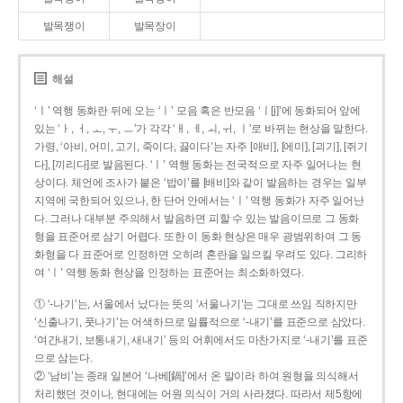
발목쟁이
발목장이
해설
‘ㅣ’ 역행 동화란 뒤에 오는 ‘ㅣ’ 모음 혹은 반모음 ‘ㅣ[j]’에 동화되어 앞에
있는 ‘ㅏ, ㅓ, ㅗ, ㅜ, ㅡ’가 각각 ‘ㅐ, ㅔ, ㅚ, ㅟ, ㅣ’로 바뀌는 현상을 말한다.
가령, ‘아비, 어미, 고기, 죽이다, 끓이다’는 자주 [애비], [에미], [괴기], [쥐기
다], [끼리다]로 발음된다. ‘ㅣ’ 역행 동화는 전국적으로 자주 일어나는 현
상이다. 체언에 조사가 붙은 ‘밥이’를 [배비]와 같이 발음하는 경우는 일부
지역에 국한되어 있으나, 한 단어 안에서는 ‘ㅣ’ 역행 동화가 자주 일어난
다. 그러나 대부분 주의해서 발음하면 피할 수 있는 발음이므로 그 동화
형을 표준어로 삼기 어렵다. 또한 이 동화 현상은 매우 광범위하여 그 동
화형을 다 표준어로 인정하면 오히려 혼란을 일으킬 우려도 있다. 그리하
여 ‘ㅣ’ 역행 동화 현상을 인정하는 표준어는 최소화하였다.
① ‘-나기’는, 서울에서 났다는 뜻의 ‘서울나기’는 그대로 쓰임 직하지만
‘신출나기, 풋나기’는 어색하므로 일률적으로 ‘-내기’를 표준으로 삼았다.
‘여간내기, 보통내기, 새내기’ 등의 어휘에서도 마찬가지로 ‘-내기’를 표준
으로 삼는다.
② ‘남비’는 종래 일본어 ‘나베[鍋]’에서 온 말이라 하여 원형을 의식해서
처리했던 것이나, 현대에는 어원 의식이 거의 사라졌다. 따라서 제5항에