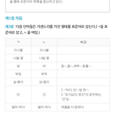
을 통해 표준어의 목록을 갱신하고 있다.
제1절 자음
제3항
다음 단어들은 거센소리를 가진 형태를 표준어로 삼는다.(ㄱ을 표
준어로 삼고, ㄴ을 버림.)
ㄱ
ㄴ
비고
끄나풀
끄나불
나팔-꽃
나발-꽃
녘
녁
동~, 들~, 새벽~, 동틀 ~.
부엌
부억
살-쾡이
삵-괭이
1. ~막이, 빈~, 방 한 ~.
칸
간
2. ‘초가삼간, 윗간’의 경우에는
‘간’임.
털어-먹다
떨어-먹다
재물을 다 없애다.