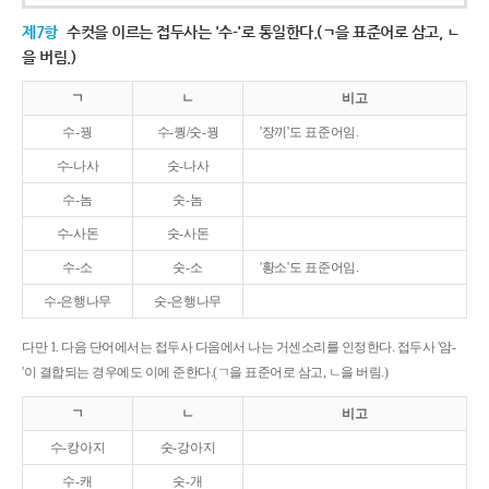
제7항
수컷을 이르는 접두사는 '수-'로 통일한다.(ㄱ을 표준어로 삼고, ㄴ
을 버림.)
ㄱ
ㄴ
비고
수-꿩
수-퀑/숫-꿩
'장끼'도 표준어임.
수-나사
숫-나사
수-놈
숫-놈
수-사돈
숫-사돈
수-소
숫-소
'황소'도 표준어임.
수-은행나무
숫-은행나무
다만 1. 다음 단어에서는 접두사 다음에서 나는 거센소리를 인정한다. 접두사 '암-
'이 결합되는 경우에도 이에 준한다.(ㄱ을 표준어로 삼고, ㄴ을 버림.)
ㄱ
ㄴ
비고
수-캉아지
숫-강아지
수-캐
숫-개