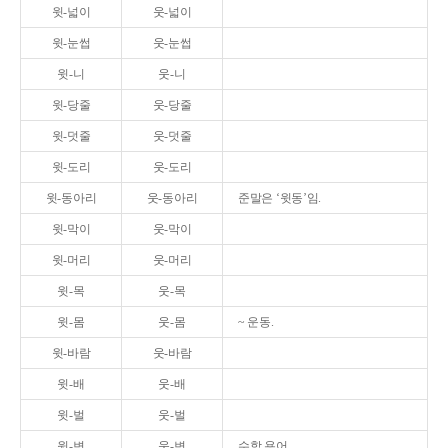
윗-넓이
웃-넓이
윗-눈썹
웃-눈썹
윗-니
웃-니
윗-당줄
웃-당줄
윗-덧줄
웃-덧줄
윗-도리
웃-도리
윗-동아리
웃-동아리
준말은 ‘윗동’임.
윗-막이
웃-막이
윗-머리
웃-머리
윗-목
웃-목
윗-몸
웃-몸
~ 운동.
윗-바람
웃-바람
윗-배
웃-배
윗-벌
웃-벌
윗-변
웃-변
수학 용어.