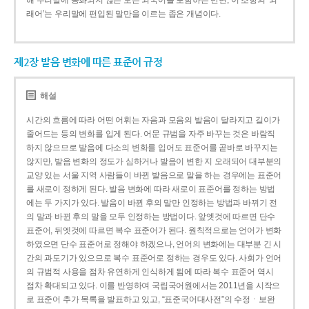
해 우리말에 동화되지 않은 모든 외국어를 포함하는 반면, 이 조항의 ‘외
래어’는 우리말에 편입된 말만을 이르는 좁은 개념이다.
제2장 발음 변화에 따른 표준어 규정
해설
시간의 흐름에 따라 어떤 어휘는 자음과 모음의 발음이 달라지고 길이가
줄어드는 등의 변화를 입게 된다. 어문 규범을 자주 바꾸는 것은 바람직
하지 않으므로 발음에 다소의 변화를 입어도 표준어를 곧바로 바꾸지는
않지만, 발음 변화의 정도가 심하거나 발음이 변한 지 오래되어 대부분의
교양 있는 서울 지역 사람들이 바뀐 발음으로 말을 하는 경우에는 표준어
를 새로이 정하게 된다. 발음 변화에 따라 새로이 표준어를 정하는 방법
에는 두 가지가 있다. 발음이 바뀐 후의 말만 인정하는 방법과 바뀌기 전
의 말과 바뀐 후의 말을 모두 인정하는 방법이다. 앞엣것에 따르면 단수
표준어, 뒤엣것에 따르면 복수 표준어가 된다. 원칙적으로는 언어가 변화
하였으면 단수 표준어로 정해야 하겠으나, 언어의 변화에는 대부분 긴 시
간의 과도기가 있으므로 복수 표준어로 정하는 경우도 있다. 사회가 언어
의 규범적 사용을 점차 유연하게 인식하게 됨에 따라 복수 표준어 역시
점차 확대되고 있다. 이를 반영하여 국립국어원에서는 2011년을 시작으
로 표준어 추가 목록을 발표하고 있고, “표준국어대사전”의 수정ㆍ보완