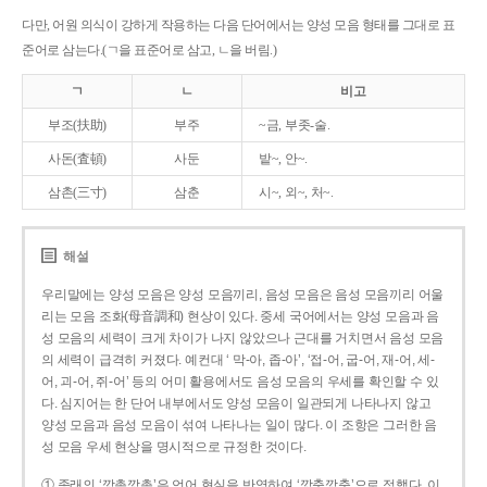
다만, 어원 의식이 강하게 작용하는 다음 단어에서는 양성 모음 형태를 그대로 표
준어로 삼는다.(ㄱ을 표준어로 삼고, ㄴ을 버림.)
ㄱ
ㄴ
비고
부조(扶助)
부주
~금, 부좃-술.
사돈(査頓)
사둔
밭~, 안~.
삼촌(三寸)
삼춘
시~, 외~, 처~.
해설
우리말에는 양성 모음은 양성 모음끼리, 음성 모음은 음성 모음끼리 어울
리는 모음 조화(母音調和) 현상이 있다. 중세 국어에서는 양성 모음과 음
성 모음의 세력이 크게 차이가 나지 않았으나 근대를 거치면서 음성 모음
의 세력이 급격히 커졌다. 예컨대 ‘ 막-아, 좁-아’, ‘접-어, 굽-어, 재-어, 세-
어, 괴-어, 쥐-어’ 등의 어미 활용에서도 음성 모음의 우세를 확인할 수 있
다. 심지어는 한 단어 내부에서도 양성 모음이 일관되게 나타나지 않고
양성 모음과 음성 모음이 섞여 나타나는 일이 많다. 이 조항은 그러한 음
성 모음 우세 현상을 명시적으로 규정한 것이다.
① 종래의 ‘깡총깡총’은 언어 현실을 반영하여 ‘깡충깡충’으로 정했다. 이