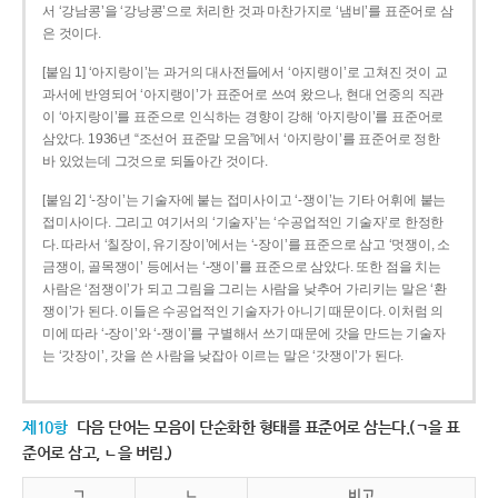
서 ‘강남콩’을 ‘강낭콩’으로 처리한 것과 마찬가지로 ‘냄비’를 표준어로 삼
은 것이다.
[붙임 1] ‘아지랑이’는 과거의 대사전들에서 ‘아지랭이’로 고쳐진 것이 교
과서에 반영되어 ‘아지랭이’가 표준어로 쓰여 왔으나, 현대 언중의 직관
이 ‘아지랑이’를 표준으로 인식하는 경향이 강해 ‘아지랑이’를 표준어로
삼았다. 1936년 “조선어 표준말 모음”에서 ‘아지랑이’를 표준어로 정한
바 있었는데 그것으로 되돌아간 것이다.
[붙임 2] ‘-장이’는 기술자에 붙는 접미사이고 ‘-쟁이’는 기타 어휘에 붙는
접미사이다. 그리고 여기서의 ‘기술자’는 ‘수공업적인 기술자’로 한정한
다. 따라서 ‘칠장이, 유기장이’에서는 ‘-장이’를 표준으로 삼고 ‘멋쟁이, 소
금쟁이, 골목쟁이’ 등에서는 ‘-쟁이’를 표준으로 삼았다. 또한 점을 치는
사람은 ‘점쟁이’가 되고 그림을 그리는 사람을 낮추어 가리키는 말은 ‘환
쟁이’가 된다. 이들은 수공업적인 기술자가 아니기 때문이다. 이처럼 의
미에 따라 ‘-장이’와 ‘-쟁이’를 구별해서 쓰기 때문에 갓을 만드는 기술자
는 ‘갓장이’, 갓을 쓴 사람을 낮잡아 이르는 말은 ‘갓쟁이’가 된다.
제10항
다음 단어는 모음이 단순화한 형태를 표준어로 삼는다.(ㄱ을 표
준어로 삼고, ㄴ을 버림.)
ㄱ
ㄴ
비고