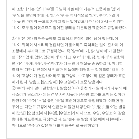
이 조항에서는 ‘암’과 ‘수’를 구별하여 쓸 때의 기본적 표준어는 ‘암’과
‘수’임을 분명히 밝혔다. ‘암’과 ‘수’는 역사적으로 ‘암ㅎ, 수ㅎ’과 같이
‘ㅎ’을 맨 마지막 음으로 가지고 있는 말이었으나 현대에 와서는 이러한
‘ㅎ’이 모두 떨어졌으므로 떨어진 형태를 기본적인 표준어로 규정하였다.
① ‘ㅎ’은 현대의 단어들에도 그 발음의 흔적이 많이 남아 있는데, 이
‘ㅎ’이 뒤의 예사소리와 결합하면 거센소리로 축약되는 일이 흔하여 이
조항에서 부가적으로 규정하였다. 즉 ‘암ㅎ’에 ‘개, 닭, 병아리’가 결합하
면 각각 ‘암캐, 암탉, 암평아리’가 되고 ‘수ㅎ’에 ‘개, 닭, 병아리’가 결합하
면 각각 ‘수캐, 수탉, 수평아리’가 되는 언어 현실을 존중하였다. 이러한
축약은 ‘다만 1’ 규정에서 언급한 예들에만 해당되는 것이므로 ‘암ㅎ, 수
ㅎ’에 ‘고양이’가 결합하더라도 ‘암고양이, 수고양이’와 같은 형태가 표준
어가 된다. 발음도 [암고양이], [수고양이]가 표준 발음이다.
② ‘수’와 뒤의 말이 결합할 때, 발음상 [ㄴ(ㄴ)] 첨가가 일어나거나 뒤의 예
사소리가 된소리가 되는 경우 사이시옷과 유사한 효과를 보이는 것이라
판단하여 ‘수’에 ‘ㅅ’을 붙인 ‘숫’을 표준어형으로 규정하였다. 이러한 경
우에는 ‘다만 2’ 규정에서 언급한 예들만 해당한다. ‘숫양, 숫염소’는 발음
이 [순냥], [순념소]이지 [수양], [수염소]가 아니므로 ‘수양, 수염소’와 같은
형태를 비표준어로 규정하였다. 또 ‘숫쥐’는 발음이 [숟쮜]이지 [수쥐]가
아니므로 ‘수쥐’와 같은 형태를 비표준어로 규정하였다.