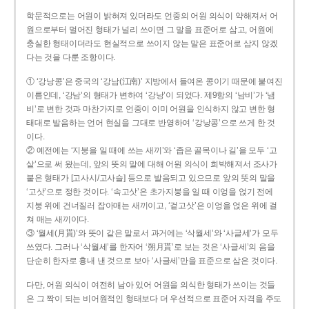
학문적으로는 어원이 밝혀져 있더라도 언중의 어원 의식이 약해져서 어
원으로부터 멀어진 형태가 널리 쓰이면 그 말을 표준어로 삼고, 어원에
충실한 형태이더라도 현실적으로 쓰이지 않는 말은 표준어로 삼지 않겠
다는 것을 다룬 조항이다.
① ‘강낭콩’은 중국의 ‘강남(江南)’ 지방에서 들여온 콩이기 때문에 붙여진
이름인데, ‘강남’의 형태가 변하여 ‘강낭’이 되었다. 제9항의 ‘남비’가 ‘냄
비’로 변한 것과 마찬가지로 언중이 이미 어원을 인식하지 않고 변한 형
태대로 발음하는 언어 현실을 그대로 반영하여 ‘강낭콩’으로 쓰게 한 것
이다.
② 예전에는 ‘지붕을 일 때에 쓰는 새끼’와 ‘좁은 골목이나 길’을 모두 ‘고
샅’으로 써 왔는데, 앞의 뜻의 말에 대해 어원 의식이 희박해져서 조사가
붙은 형태가 [고사시/고사슬] 등으로 발음되고 있으므로 앞의 뜻의 말을
‘고삿’으로 정한 것이다. ‘속고삿’은 초가지붕을 일 때 이엉을 얹기 전에
지붕 위에 건너질러 잡아매는 새끼이고, ‘겉고삿’은 이엉을 얹은 위에 걸
쳐 매는 새끼이다.
③ ‘월세(月貰)’와 뜻이 같은 말로서 과거에는 ‘삭월세’와 ‘사글세’가 모두
쓰였다. 그러나 ‘삭월세’를 한자어 ‘朔月貰’로 보는 것은 ‘사글세’의 음을
단순히 한자로 흉내 낸 것으로 보아 ‘사글세’만을 표준으로 삼은 것이다.
다만, 어원 의식이 여전히 남아 있어 어원을 의식한 형태가 쓰이는 것들
은 그 짝이 되는 비어원적인 형태보다 더 우선적으로 표준어 자격을 주도