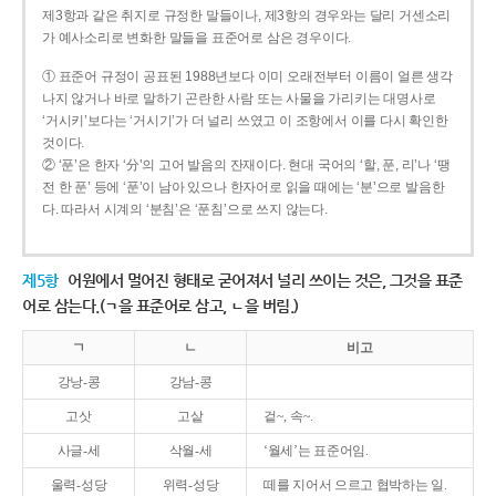
제3항과 같은 취지로 규정한 말들이나, 제3항의 경우와는 달리 거센소리
가 예사소리로 변화한 말들을 표준어로 삼은 경우이다.
① 표준어 규정이 공표된 1988년보다 이미 오래전부터 이름이 얼른 생각
나지 않거나 바로 말하기 곤란한 사람 또는 사물을 가리키는 대명사로
‘거시키’보다는 ‘거시기’가 더 널리 쓰였고 이 조항에서 이를 다시 확인한
것이다.
② ‘푼’은 한자 ‘分’의 고어 발음의 잔재이다. 현대 국어의 ‘할, 푼, 리’나 ‘땡
전 한 푼’ 등에 ‘푼’이 남아 있으나 한자어로 읽을 때에는 ‘분’으로 발음한
다. 따라서 시계의 ‘분침’은 ‘푼침’으로 쓰지 않는다.
제5항
어원에서 멀어진 형태로 굳어져서 널리 쓰이는 것은, 그것을 표준
어로 삼는다.(ㄱ을 표준어로 삼고, ㄴ을 버림.)
ㄱ
ㄴ
비고
강낭-콩
강남-콩
고삿
고샅
겉~, 속~.
사글-세
삭월-세
‘월세’는 표준어임.
울력-성당
위력-성당
떼를 지어서 으르고 협박하는 일.