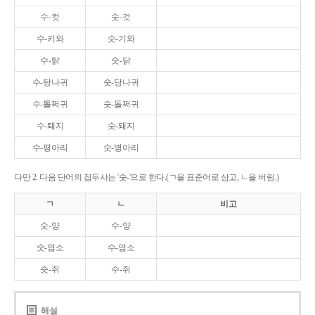
수-컷
숫-것
수-키와
숫-기와
수-탉
숫-닭
수-탕나귀
숫-당나귀
수-톨쩌귀
숫-돌쩌귀
수-퇘지
숫-돼지
수-평아리
숫-병아리
다만 2. 다음 단어의 접두사는 '숫-'으로 한다.(ㄱ을 표준어로 삼고, ㄴ을 버림.)
ㄱ
ㄴ
비고
숫-양
수-양
숫-염소
수-염소
숫-쥐
수-쥐
해설