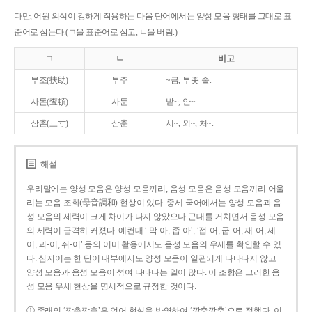
다만, 어원 의식이 강하게 작용하는 다음 단어에서는 양성 모음 형태를 그대로 표
준어로 삼는다.(ㄱ을 표준어로 삼고, ㄴ을 버림.)
ㄱ
ㄴ
비고
부조(扶助)
부주
~금, 부좃-술.
사돈(査頓)
사둔
밭~, 안~.
삼촌(三寸)
삼춘
시~, 외~, 처~.
해설
우리말에는 양성 모음은 양성 모음끼리, 음성 모음은 음성 모음끼리 어울
리는 모음 조화(母音調和) 현상이 있다. 중세 국어에서는 양성 모음과 음
성 모음의 세력이 크게 차이가 나지 않았으나 근대를 거치면서 음성 모음
의 세력이 급격히 커졌다. 예컨대 ‘ 막-아, 좁-아’, ‘접-어, 굽-어, 재-어, 세-
어, 괴-어, 쥐-어’ 등의 어미 활용에서도 음성 모음의 우세를 확인할 수 있
다. 심지어는 한 단어 내부에서도 양성 모음이 일관되게 나타나지 않고
양성 모음과 음성 모음이 섞여 나타나는 일이 많다. 이 조항은 그러한 음
성 모음 우세 현상을 명시적으로 규정한 것이다.
① 종래의 ‘깡총깡총’은 언어 현실을 반영하여 ‘깡충깡충’으로 정했다. 이