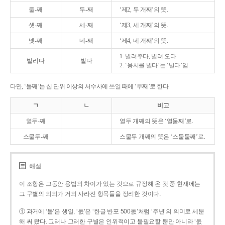
둘-째
두-째
‘제2, 두 개째’의 뜻.
셋-째
세-째
‘제3, 세 개째’의 뜻.
넷-째
네-째
‘제4, 네 개째’의 뜻.
1. 빌려주다, 빌려 오다.
빌리다
빌다
2. ‘용서를 빌다’는 ‘빌다’임.
다만, ‘둘째’는 십 단위 이상의 서수사에 쓰일 때에 ‘두째’로 한다.
ㄱ
ㄴ
비고
열두-째
열두 개째의 뜻은 ‘열둘째’로.
스물두-째
스물두 개째의 뜻은 ‘스물둘째’로.
해설
이 조항은 그동안 용법의 차이가 있는 것으로 규정해 온 것 중 현재에는
그 구별의 의의가 거의 사라진 항목들을 정리한 것이다.
① 과거에 ‘돌’은 생일, ‘돐’은 ‘한글 반포 500돐’처럼 ‘주년’의 의미로 세분
해 써 왔다. 그러나 그러한 구별은 인위적이고 불필요할 뿐만 아니라 ‘돐