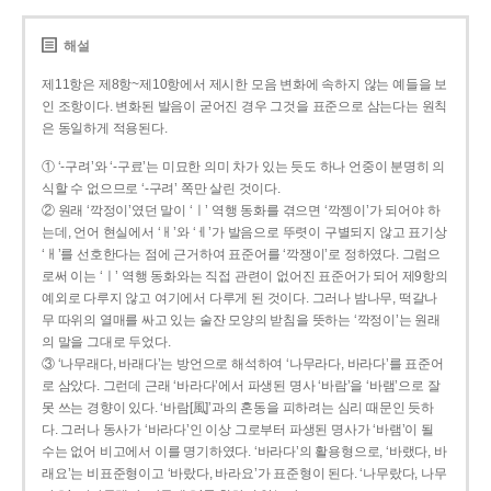
해설
제11항은 제8항~제10항에서 제시한 모음 변화에 속하지 않는 예들을 보
인 조항이다. 변화된 발음이 굳어진 경우 그것을 표준으로 삼는다는 원칙
은 동일하게 적용된다.
① ‘-구려’와 ‘-구료’는 미묘한 의미 차가 있는 듯도 하나 언중이 분명히 의
식할 수 없으므로 ‘-구려’ 쪽만 살린 것이다.
② 원래 ‘깍정이’였던 말이 ‘ㅣ’ 역행 동화를 겪으면 ‘깍젱이’가 되어야 하
는데, 언어 현실에서 ‘ㅐ’와 ‘ㅔ’가 발음으로 뚜렷이 구별되지 않고 표기상
‘ㅐ’를 선호한다는 점에 근거하여 표준어를 ‘깍쟁이’로 정하였다. 그럼으
로써 이는 ‘ㅣ’ 역행 동화와는 직접 관련이 없어진 표준어가 되어 제9항의
예외로 다루지 않고 여기에서 다루게 된 것이다. 그러나 밤나무, 떡갈나
무 따위의 열매를 싸고 있는 술잔 모양의 받침을 뜻하는 ‘깍정이’는 원래
의 말을 그대로 두었다.
③ ‘나무래다, 바래다’는 방언으로 해석하여 ‘나무라다, 바라다’를 표준어
로 삼았다. 그런데 근래 ‘바라다’에서 파생된 명사 ‘바람’을 ‘바램’으로 잘
못 쓰는 경향이 있다. ‘바람[風]’과의 혼동을 피하려는 심리 때문인 듯하
다. 그러나 동사가 ‘바라다’인 이상 그로부터 파생된 명사가 ‘바램’이 될
수는 없어 비고에서 이를 명기하였다. ‘바라다’의 활용형으로, ‘바랬다, 바
래요’는 비표준형이고 ‘바랐다, 바라요’가 표준형이 된다. ‘나무랐다, 나무