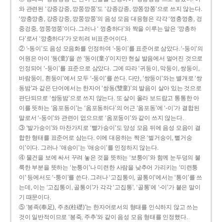
와 관련된 ‘강중강중, 깡쭝깡쭝’도 ‘강종강종, 깡쫑깡쫑’으로 쓰지 않는다.
‘깡충깡충, 강중강중, 깡쭝깡쭝’의 음성 모음 대응형은 각각 ‘껑충껑충, 겅
중겅중, 껑쭝껑쭝’이다. 그러나 ‘ 껑충하다’와 짝을 이루는 말은 ‘깡총하
다’로서 ‘깡충하다’가 오히려 비표준어이다.
② ‘-동이’도 음성 모음화를 인정하여 ‘-둥이’를 표준어로 삼았다. ‘-둥이’의
어원은 아이 ‘동(童)’을 쓴 ‘동이(童-)’이지만 현실 발음에서 멀어진 것으로
인정되어 ‘-둥이’를 표준으로 삼았다. 그에 따라 ‘귀둥이, 막둥이, 쌍둥이,
바람둥이, 흰둥이’에서 모두 ‘-둥이’를 쓴다. 다만, ‘쌍둥이’와는 별개로 ‘쌍
동밤’과 같은 단어에서는 한자어 ‘쌍동(雙童)’의 발음이 살아 있는 것으로
판단되므로 ‘쌍둥밤’으로 쓰지 않는다. 또 살이 올라 보드랍고 통통한 아
이를 뜻하는 ‘옴포동이’는 ‘옴포동하다’의 어근 ‘옴포동’에 ‘-이’가 결합된
말로서 ‘-둥이’와 관련이 없으므로 ‘옴포둥이’와 같이 쓰지 않는다.
③ ‘발가숭이’와 마찬가지로 ‘빨가숭이’도 양성 모음 뒤에 음성 모음이 결
합한 형태를 표준어로 삼는다. 이에 대응하는 짝은 ‘벌거숭이, 뻘거숭
이’이다. 그러나 ‘애송이’는 ‘애숭이’를 인정하지 않는다.
④ 물건을 보에 싸서 꾸려 놓은 것을 뜻하는 ‘보퉁이’와 함께 눈두덩의 불
룩한 부분을 뜻하는 ‘눈퉁이’나 미련한 사람을 낮추어 가리키는 ‘미련퉁
이’ 등에서도 ‘-퉁이’를 쓴다. 그러나 ‘고집통이, 골통이’에서는 ‘통이’를 쓰
는데, 이는 ‘고집통이, 골통이’가 각각 ‘고집통’, ‘골통’에 ‘-이’가 붙은 말이
기 때문이다.
⑤ ‘봉족(奉足), 주초(柱礎)’는 한자어로서의 형태를 인식하지 않고 쓰는
것이 일반적이므로 ‘봉죽, 주추’와 같이 음성 모음 형태를 인정했다.