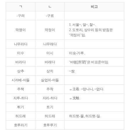
ㄱ
ㄴ
비고
-구려
-구료
1. 서울~, 알~, 찰~.
깍쟁이
깍정이
2. 도토리, 상수리 등의 받침은
‘깍정이’임.
나무라다
나무래다
미수
미시
미숫-가루.
바라다
바래다
‘바램[所望]’은 비표준어임.
상추
상치
~쌈.
시러베-아들
실업의-아들
주책
주착
←主着. ~망나니, ~없다.
지루-하다
지리-하다
←支離.
튀기
트기
허드레
허드래
허드렛-물, 허드렛-일.
호루라기
호루루기