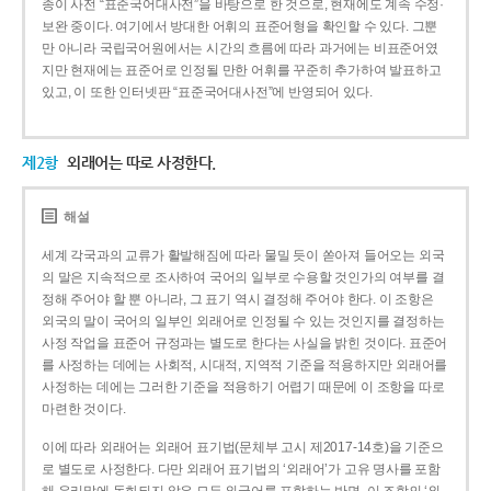
종이 사전 “표준국어대사전”을 바탕으로 한 것으로, 현재에도 계속 수정·
보완 중이다. 여기에서 방대한 어휘의 표준어형을 확인할 수 있다. 그뿐
만 아니라 국립국어원에서는 시간의 흐름에 따라 과거에는 비표준어였
지만 현재에는 표준어로 인정될 만한 어휘를 꾸준히 추가하여 발표하고
있고, 이 또한 인터넷판 “표준국어대사전”에 반영되어 있다.
제2항
외래어는 따로 사정한다.
해설
세계 각국과의 교류가 활발해짐에 따라 물밀 듯이 쏟아져 들어오는 외국
의 말은 지속적으로 조사하여 국어의 일부로 수용할 것인가의 여부를 결
정해 주어야 할 뿐 아니라, 그 표기 역시 결정해 주어야 한다. 이 조항은
외국의 말이 국어의 일부인 외래어로 인정될 수 있는 것인지를 결정하는
사정 작업을 표준어 규정과는 별도로 한다는 사실을 밝힌 것이다. 표준어
를 사정하는 데에는 사회적, 시대적, 지역적 기준을 적용하지만 외래어를
사정하는 데에는 그러한 기준을 적용하기 어렵기 때문에 이 조항을 따로
마련한 것이다.
이에 따라 외래어는 외래어 표기법(문체부 고시 제2017-14호)을 기준으
로 별도로 사정한다. 다만 외래어 표기법의 ‘외래어’가 고유 명사를 포함