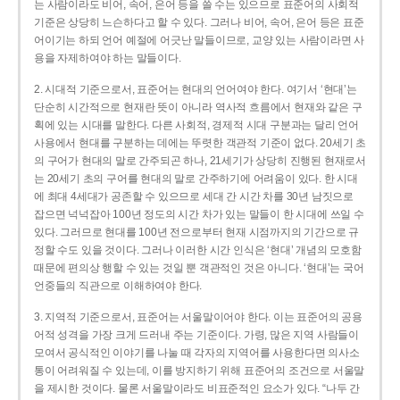
는 사람이라도 비어, 속어, 은어 등을 쓸 수는 있으므로 표준어의 사회적
기준은 상당히 느슨하다고 할 수 있다. 그러나 비어, 속어, 은어 등은 표준
어이기는 하되 언어 예절에 어긋난 말들이므로, 교양 있는 사람이라면 사
용을 자제하여야 하는 말들이다.
2. 시대적 기준으로서, 표준어는 현대의 언어여야 한다. 여기서 ‘현대’는
단순히 시간적으로 현재란 뜻이 아니라 역사적 흐름에서 현재와 같은 구
획에 있는 시대를 말한다. 다른 사회적, 경제적 시대 구분과는 달리 언어
사용에서 현대를 구분하는 데에는 뚜렷한 객관적 기준이 없다. 20세기 초
의 구어가 현대의 말로 간주되곤 하나, 21세기가 상당히 진행된 현재로서
는 20세기 초의 구어를 현대의 말로 간주하기에 어려움이 있다. 한 시대
에 최대 4세대가 공존할 수 있으므로 세대 간 시간 차를 30년 남짓으로
잡으면 넉넉잡아 100년 정도의 시간 차가 있는 말들이 한 시대에 쓰일 수
있다. 그러므로 현대를 100년 전으로부터 현재 시점까지의 기간으로 규
정할 수도 있을 것이다. 그러나 이러한 시간 인식은 ‘현대’ 개념의 모호함
때문에 편의상 행할 수 있는 것일 뿐 객관적인 것은 아니다. ‘현대’는 국어
언중들의 직관으로 이해하여야 한다.
3. 지역적 기준으로서, 표준어는 서울말이어야 한다. 이는 표준어의 공용
어적 성격을 가장 크게 드러내 주는 기준이다. 가령, 많은 지역 사람들이
모여서 공식적인 이야기를 나눌 때 각자의 지역어를 사용한다면 의사소
통이 어려워질 수 있는데, 이를 방지하기 위해 표준어의 조건으로 서울말
을 제시한 것이다. 물론 서울말이라도 비표준적인 요소가 있다. “나두 간