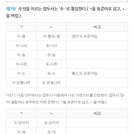
제7항
수컷을 이르는 접두사는 '수-'로 통일한다.(ㄱ을 표준어로 삼고, ㄴ
을 버림.)
ㄱ
ㄴ
비고
수-꿩
수-퀑/숫-꿩
'장끼'도 표준어임.
수-나사
숫-나사
수-놈
숫-놈
수-사돈
숫-사돈
수-소
숫-소
'황소'도 표준어임.
수-은행나무
숫-은행나무
다만 1. 다음 단어에서는 접두사 다음에서 나는 거센소리를 인정한다. 접두사 '암-
'이 결합되는 경우에도 이에 준한다.(ㄱ을 표준어로 삼고, ㄴ을 버림.)
ㄱ
ㄴ
비고
수-캉아지
숫-강아지
수-캐
숫-개