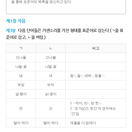
을 통해 표준어의 목록을 갱신하고 있다.
제1절 자음
제3항
다음 단어들은 거센소리를 가진 형태를 표준어로 삼는다.(ㄱ을 표
준어로 삼고, ㄴ을 버림.)
ㄱ
ㄴ
비고
끄나풀
끄나불
나팔-꽃
나발-꽃
녘
녁
동~, 들~, 새벽~, 동틀 ~.
부엌
부억
살-쾡이
삵-괭이
1. ~막이, 빈~, 방 한 ~.
칸
간
2. ‘초가삼간, 윗간’의 경우에는
‘간’임.
털어-먹다
떨어-먹다
재물을 다 없애다.