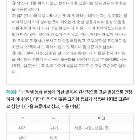
⑥ ‘뻗장다리’를 취하지 않고 ‘뻗정다리’를 표준어로 삼은 것은 언어 현실
을 수용한 것이다.
⑦ 금지(禁止)의 뜻을 나타내는 ‘앗아, 앗아라’는 빼앗는다는 원뜻과는 멀
어져서 단지 하지 말라는 뜻이 되었는데, 현실 발음에 따라 음성 모음 형
태를 취하여 ‘아서, 아서라’로 한 것이다. 어원 의식이 희박해졌으므로 어
법에 따라 ‘앗어, 앗어라’와 같이 적지 않고 ‘아서, 아서라’와 같이 적는다.
⑧ ‘오똑이’도 명사나 부사로 다 인정하지 않고 ‘오뚝이’만을 표준어로 정
하였다. ‘오똑하다’도 취하지 않고 ‘오뚝하다’를 표준어로 삼는다.
⑨ 다만, ‘부주, 사둔, 삼춘’은 널리 쓰이는 형태이나, 이들은 한자어 어원
을 의식하는 경향이 커서 음성 모음화를 인정하지 않고 ‘부조(扶助), 사돈
(査頓), 삼촌(三寸)’과 같이 한자어 발음을 그대로 쓴 것을 표준어로 삼았
다.
제9항
‘ㅣ’ 역행 동화 현상에 의한 발음은 원칙적으로 표준 발음으로 인정
하지 아니하되, 다만 다음 단어들은 그러한 동화가 적용된 형태를 표준어
로 삼는다.(ㄱ을 표준어로 삼고, ㄴ을 버림.)
ㄱ
ㄴ
비고
-내기
-나기
서울-, 시골-, 신출-, 풋-.
냄비
남비