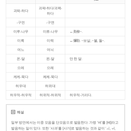
괴퍅-하다/괴팩-
괴팍-하다
하다
-구먼
-구면
미루-나무
미류-나무
←美柳~.
미륵
미력
←彌勒. ~보살, ~불, 돌~.
여느
여늬
온-달
왼-달
만 한 달.
으레
으례
케케-묵다
켸켸-묵다
허우대
허위대
허우적-허우적
허위적-허위적
허우적-거리다.
해설
일부 방언에서는 이중 모음을 단모음으로 발음한다. 가령 ‘벼’를 [베]라고
발음하는 일이 있다. 또한 ‘사과’를 [사가]로 발음하는 것과 같이 ‘ㅚ, ㅟ,