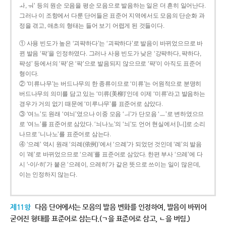
ㅘ, ㅝ’ 등의 원순 모음을 평순 모음으로 발음하는 일은 더 흔히 일어난다.
그러나 이 조항에서 다룬 단어들은 표준어 지역에서도 모음의 단순화 과
정을 겪고, 애초의 형태는 들어 보기 어렵게 된 것들이다.
① 사용 빈도가 높은 ‘괴퍅하다’는 ‘괴팍하다’로 발음이 바뀌었으므로 바
뀐 발음 ‘팍’을 인정하였다. 그러나 사용 빈도가 낮은 ‘강퍅하다, 퍅하다,
퍅성’ 등에서의 ‘퍅’은 ‘팍’으로 발음되지 않으므로 ‘퍅’이 아직도 표준어
형이다.
② ‘미류나무’는 버드나무의 한 종류이므로 ‘미류’는 어원적으로 분명히
버드나무의 의미를 담고 있는 ‘미류(美柳)’인데 이제 ‘미류’라고 발음하는
경우가 거의 없기 때문에 ‘미루나무’를 표준어로 삼았다.
③ ‘여느’도 원래 ‘여늬’였으나 이중 모음 ‘ㅢ’가 단모음 ‘ㅡ’로 변하였으므
로 ‘여느’를 표준어로 삼았다. ‘늬나노’의 ‘늬’도 언어 현실에서 [니]로 소리
나므로 ‘니나노’를 표준어로 삼는다.
④ ‘으례’ 역시 원래 ‘의례(依例)’에서 ‘으례’가 되었던 것인데 ‘례’의 발음
이 ‘레’로 바뀌었으므로 ‘으레’를 표준어로 삼았다. 한편 부사 ‘으레’에 다
시 ‘-이/-히’가 붙은 ‘으레이, 으레히’가 같은 뜻으로 쓰이는 일이 많은데,
이는 인정하지 않는다.
제11항
다음 단어에서는 모음의 발음 변화를 인정하여, 발음이 바뀌어
굳어진 형태를 표준어로 삼는다.(ㄱ을 표준어로 삼고, ㄴ을 버림.)