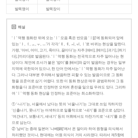
발목쟁이
발목장이
해설
‘ㅣ’ 역행 동화란 뒤에 오는 ‘ㅣ’ 모음 혹은 반모음 ‘ㅣ[j]’에 동화되어 앞에
있는 ‘ㅏ, ㅓ, ㅗ, ㅜ, ㅡ’가 각각 ‘ㅐ, ㅔ, ㅚ, ㅟ, ㅣ’로 바뀌는 현상을 말한다.
가령, ‘아비, 어미, 고기, 죽이다, 끓이다’는 자주 [애비], [에미], [괴기], [쥐기
다], [끼리다]로 발음된다. ‘ㅣ’ 역행 동화는 전국적으로 자주 일어나는 현
상이다. 체언에 조사가 붙은 ‘밥이’를 [배비]와 같이 발음하는 경우는 일부
지역에 국한되어 있으나, 한 단어 안에서는 ‘ㅣ’ 역행 동화가 자주 일어난
다. 그러나 대부분 주의해서 발음하면 피할 수 있는 발음이므로 그 동화
형을 표준어로 삼기 어렵다. 또한 이 동화 현상은 매우 광범위하여 그 동
화형을 다 표준어로 인정하면 오히려 혼란을 일으킬 우려도 있다. 그리하
여 ‘ㅣ’ 역행 동화 현상을 인정하는 표준어는 최소화하였다.
① ‘-나기’는, 서울에서 났다는 뜻의 ‘서울나기’는 그대로 쓰임 직하지만
‘신출나기, 풋나기’는 어색하므로 일률적으로 ‘-내기’를 표준으로 삼았다.
‘여간내기, 보통내기, 새내기’ 등의 어휘에서도 마찬가지로 ‘-내기’를 표준
으로 삼는다.
② ‘남비’는 종래 일본어 ‘나베[鍋]’에서 온 말이라 하여 원형을 의식해서
처리했던 것이나, 현대에는 어원 의식이 거의 사라졌다. 따라서 제5항에