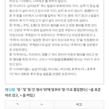
라요’도 ‘나무랬다, 나무래요’를 취하지 않는다.
④ ‘미시/미수, 상치/상추’ 역시 발음의 변화에 따라 ‘미수, 상추’가 현실 발
음으로 더 널리 쓰이고 있으므로 ‘미시, 상치’로 쓰지 않는다. 종(種)이 다
른 두 동물 사이에서 난 새끼를 말하는 ‘튀기’는 원래 ‘트기’였으나 발음이
변하여 ‘튀기’가 되었고 이 말이 널리 쓰이므로 표준어로 삼았다.
⑤ ‘주책(←주착, 主着)’은 한자어 형태를 버리고 변한 형태를 취한 것이
다. 그런데 ‘주착’이 원래 일정하게 자리 잡힌 주장이나 판단력이라는 뜻
이었으므로 ‘주책없다’가 표준어이고 ‘주책이다’는 비표준형이었으나,
‘주책’의 의미로서 ‘일정한 줏대가 없이 되는대로 하는 짓’을 인정함에 따
라 2016년에는 ‘주책없다’와 같은 의미로 쓰이는 ‘주책이다’를 표준형으
로 인정하였다.
⑥ ‘지루하다(←지리하다, 支離--)’ 역시 한자어 어원의 형태를 버리고 변
한 형태를 취한 것이다. 그러나 ‘지리멸렬(支離滅裂)’에서는 ‘지리’가 유지
되고 있다.
⑦ ‘시러베아들(←실업의아들), 허드레(←허드래), 호루라기(←호루루
기)’ 역시 변화된 후의 현실 발음을 반영한 표준어이다.
제12항
‘웃-’ 및 ‘윗-’은 명사 ‘위’에 맞추어 ‘윗-’으로 통일한다.(ㄱ을 표준
어로 삼고, ㄴ을 버림.)
ㄱ
ㄴ
비고