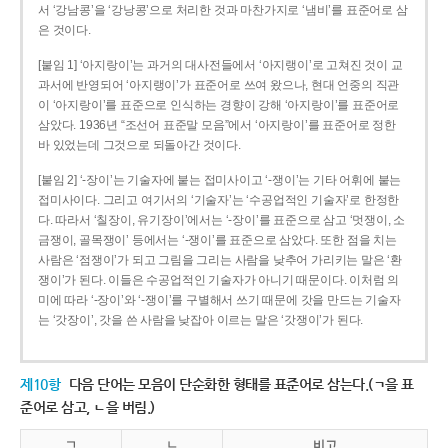
서 ‘강남콩’을 ‘강낭콩’으로 처리한 것과 마찬가지로 ‘냄비’를 표준어로 삼
은 것이다.
[붙임 1] ‘아지랑이’는 과거의 대사전들에서 ‘아지랭이’로 고쳐진 것이 교
과서에 반영되어 ‘아지랭이’가 표준어로 쓰여 왔으나, 현대 언중의 직관
이 ‘아지랑이’를 표준으로 인식하는 경향이 강해 ‘아지랑이’를 표준어로
삼았다. 1936년 “조선어 표준말 모음”에서 ‘아지랑이’를 표준어로 정한
바 있었는데 그것으로 되돌아간 것이다.
[붙임 2] ‘-장이’는 기술자에 붙는 접미사이고 ‘-쟁이’는 기타 어휘에 붙는
접미사이다. 그리고 여기서의 ‘기술자’는 ‘수공업적인 기술자’로 한정한
다. 따라서 ‘칠장이, 유기장이’에서는 ‘-장이’를 표준으로 삼고 ‘멋쟁이, 소
금쟁이, 골목쟁이’ 등에서는 ‘-쟁이’를 표준으로 삼았다. 또한 점을 치는
사람은 ‘점쟁이’가 되고 그림을 그리는 사람을 낮추어 가리키는 말은 ‘환
쟁이’가 된다. 이들은 수공업적인 기술자가 아니기 때문이다. 이처럼 의
미에 따라 ‘-장이’와 ‘-쟁이’를 구별해서 쓰기 때문에 갓을 만드는 기술자
는 ‘갓장이’, 갓을 쓴 사람을 낮잡아 이르는 말은 ‘갓쟁이’가 된다.
제10항
다음 단어는 모음이 단순화한 형태를 표준어로 삼는다.(ㄱ을 표
준어로 삼고, ㄴ을 버림.)
ㄱ
ㄴ
비고