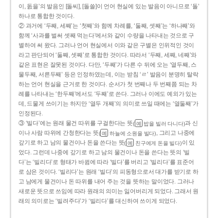
이, 돐을’의 발음인 [돌씨], [돌쓸]이 언어 현실에 있는 발음이 아니므로 ‘돌’
하나로 통합한 것이다.
② 과거에 ‘두째, 세째’는 ‘첫째’와 함께 차례를, ‘둘째, 셋째’는 ‘하나째’와
함께 ‘사과를 벌써 셋째 먹는다’에서와 같이 수량을 나타내는 것으로 구
별하여 써 왔다. 그러나 언어 현실에서 이와 같은 구별은 인위적인 것이
라고 판단되어 ‘둘째, 셋째’로 통합한 것이다. 따라서 ‘두째, 세째, 네째’와
같은 표현은 잘못된 것이다. 다만, ‘두째’가 다른 수 뒤에 오는 ‘열두째, 스
물두째, 서른두째’ 등은 인정하였는데, 이는 받침 ‘ㄹ’ 발음이 분명히 탈락
하는 언어 현실을 근거로 한 것이다. 순서가 첫 번째나 두 번째쯤 되는 차
례를 나타내는 ‘한두째’에서도 ‘두째’로 쓴다. 그러나 이에도 예외가 있는
데, 드물게 쓰이기는 하지만 ‘열두 개째’의 의미로 쓰일 때에는 ‘열둘째’가
인정된다.
③ ‘빌다’에는 원래 물건 따위를 구걸한다는 뜻
과 신
(
밥을 빌러 다니다)
예
이나 사람 따위에 간청한다는 뜻
, 그리고 나중에
(
하늘에 소원을 빌다)
예
갚기로 하고 남의 물건이나 돈을 쓴다는 뜻
이 있
(
친구에게 돈을 빌다)
예
었다. 그런데 나중에 갚기로 하고 남의 물건이나 돈을 쓴다는 뜻의 ‘빌
다’는 ‘빌리다’로 형태가 바뀜에 따라 ‘빌다’를 버리고 ‘빌리다’를 표준어
로 삼은 것이다. ‘빌리다’는 원래 ‘빌다’의 피동형으로서 대가를 받기로 하
고 남에게 물건이나 돈 따위를 내어 주는 것을 뜻하는 말이었다. 그러나
새로운 뜻으로 쓰임에 따라 원래의 의미는 잃어버리게 되었다. 그래서 원
래의 의미로는 ‘빌려주다’가 ‘빌리다’를 대신하여 쓰이게 되었다.