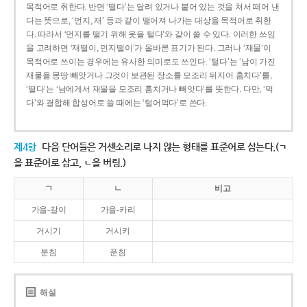
목적어로 취한다. 반면 ‘떨다’는 달려 있거나 붙어 있는 것을 쳐서 떼어 낸
다는 뜻으로, ‘먼지, 재’ 등과 같이 떨어져 나가는 대상을 목적어로 취한
다. 따라서 ‘먼지를 떨기 위해 옷을 털다’와 같이 쓸 수 있다. 이러한 쓰임
을 고려하면 ‘재떨이, 먼지떨이’가 올바른 표기가 된다. 그러나 ‘재물’이
목적어로 쓰이는 경우에는 유사한 의미로도 쓰인다. ‘털다’는 ‘남이 가진
재물을 몽땅 빼앗거나 그것이 보관된 장소를 모조리 뒤지어 훔치다’를,
‘떨다’는 ‘남에게서 재물을 모조리 훔치거나 빼앗다’를 뜻한다. 다만, ‘먹
다’와 결합해 합성어로 쓸 때에는 ‘털어먹다’로 쓴다.
제4항
다음 단어들은 거센소리로 나지 않는 형태를 표준어로 삼는다.(ㄱ
을 표준어로 삼고, ㄴ을 버림.)
ㄱ
ㄴ
비고
가을-갈이
가을-카리
거시기
거시키
분침
푼침
해설