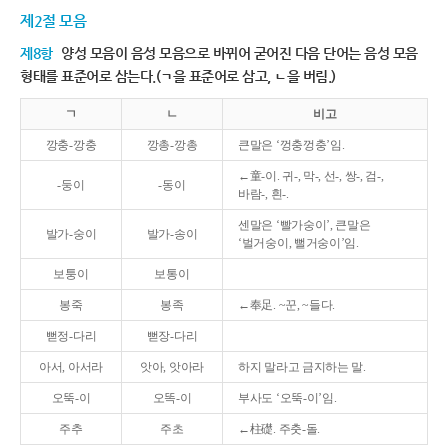
제2절 모음
제8항
양성 모음이 음성 모음으로 바뀌어 굳어진 다음 단어는 음성 모음
형태를 표준어로 삼는다.(ㄱ을 표준어로 삼고, ㄴ을 버림.)
ㄱ
ㄴ
비고
깡충-깡충
깡총-깡총
큰말은 ‘껑충껑충’임.
←童-이. 귀-, 막-, 선-, 쌍-, 검-,
-둥이
-동이
바람-, 흰-.
센말은 ‘빨가숭이’, 큰말은
발가-숭이
발가-송이
‘벌거숭이, 뻘거숭이’임.
보퉁이
보통이
봉죽
봉족
←奉足. ~꾼, ~들다.
뻗정-다리
뻗장-다리
아서, 아서라
앗아, 앗아라
하지 말라고 금지하는 말.
오뚝-이
오똑-이
부사도 ‘오뚝-이’임.
주추
주초
←柱礎. 주춧-돌.