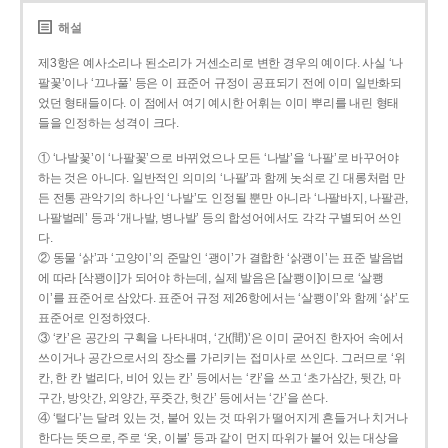
해설
제3항은 예사소리나 된소리가 거센소리로 변한 경우의 예이다. 사실 ‘나
팔꽃’이나 ‘끄나풀’ 등은 이 표준어 규정이 공표되기 전에 이미 일반화되
었던 형태들이다. 이 점에서 여기 예시한 어휘는 이미 뿌리를 내린 형태
들을 인정하는 성격이 크다.
① ‘나발꽃’이 ‘나팔꽃’으로 바뀌었으나 모든 ‘나발’을 ‘나팔’로 바꾸어야
하는 것은 아니다. 일반적인 의미의 ‘나팔’과 함께 놋쇠로 긴 대롱처럼 만
든 전통 관악기의 하나인 ‘나발’도 인정될 뿐만 아니라 ‘나팔바지, 나팔관,
나팔벌레’ 등과 ‘개나발, 병나발’ 등의 합성어에서도 각각 구별되어 쓰인
다.
② 동물 ‘삵’과 ‘고양이’의 준말인 ‘괭이’가 결합한 ‘삵괭이’는 표준 발음법
에 따라 [삭꽹이]가 되어야 하는데, 실제 발음은 [살쾡이]이므로 ‘살쾡
이’를 표준어로 삼았다. 표준어 규정 제26항에서는 ‘살쾡이’와 함께 ‘삵’도
표준어로 인정하였다.
③ ‘칸’은 공간의 구획을 나타내며, ‘간(間)’은 이미 굳어진 한자어 속에서
쓰이거나 공간으로서의 장소를 가리키는 접미사로 쓰인다. 그러므로 ‘위
칸, 한 칸 벌리다, 비어 있는 칸’ 등에서는 ‘칸’을 쓰고 ‘초가삼간, 뒷간, 마
구간, 방앗간, 외양간, 푸줏간, 헛간’ 등에서는 ‘간’을 쓴다.
④ ‘털다’는 달려 있는 것, 붙어 있는 것 따위가 떨어지게 흔들거나 치거나
한다는 뜻으로, 주로 ‘옷, 이불’ 등과 같이 먼지 따위가 붙어 있는 대상을