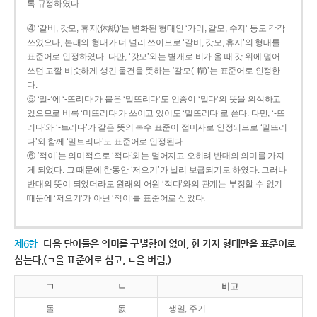
록 규정하였다.
④ ‘갈비, 갓모, 휴지(休紙)’는 변화된 형태인 ‘가리, 갈모, 수지’ 등도 각각
쓰였으나, 본래의 형태가 더 널리 쓰이므로 ‘갈비, 갓모, 휴지’의 형태를
표준어로 인정하였다. 다만, ‘갓모’와는 별개로 비가 올 때 갓 위에 덮어
쓰던 고깔 비슷하게 생긴 물건을 뜻하는 ‘갈모(-帽)’는 표준어로 인정한
다.
⑤ ‘밀-’에 ‘-뜨리다’가 붙은 ‘밀뜨리다’도 언중이 ‘밀다’의 뜻을 의식하고
있으므로 비록 ‘미뜨리다’가 쓰이고 있어도 ‘밀뜨리다’로 쓴다. 다만, ‘-뜨
리다’와 ‘-트리다’가 같은 뜻의 복수 표준어 접미사로 인정되므로 ‘밀뜨리
다’와 함께 ‘밀트리다’도 표준어로 인정된다.
⑥ ‘적이’는 의미적으로 ‘적다’와는 멀어지고 오히려 반대의 의미를 가지
게 되었다. 그 때문에 한동안 ‘저으기’가 널리 보급되기도 하였다. 그러나
반대의 뜻이 되었더라도 원래의 어원 ‘적다’와의 관계는 부정할 수 없기
때문에 ‘저으기’가 아닌 ‘적이’를 표준어로 삼았다.
제6항
다음 단어들은 의미를 구별함이 없이, 한 가지 형태만을 표준어로
삼는다.(ㄱ을 표준어로 삼고, ㄴ을 버림.)
ㄱ
ㄴ
비고
돌
돐
생일, 주기.