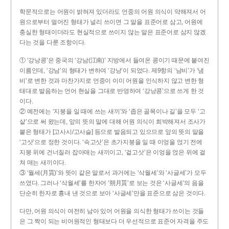
학문적으로는 어원이 밝혀져 있더라도 언중의 어원 의식이 약해져서 어
원으로부터 멀어진 형태가 널리 쓰이면 그 말을 표준어로 삼고, 어원에
충실한 형태이더라도 현실적으로 쓰이지 않는 말은 표준어로 삼지 않겠
다는 것을 다룬 조항이다.
① ‘강낭콩’은 중국의 ‘강남(江南)’ 지방에서 들여온 콩이기 때문에 붙여진
이름인데, ‘강남’의 형태가 변하여 ‘강낭’이 되었다. 제9항의 ‘남비’가 ‘냄
비’로 변한 것과 마찬가지로 언중이 이미 어원을 인식하지 않고 변한 형
태대로 발음하는 언어 현실을 그대로 반영하여 ‘강낭콩’으로 쓰게 한 것
이다.
② 예전에는 ‘지붕을 일 때에 쓰는 새끼’와 ‘좁은 골목이나 길’을 모두 ‘고
샅’으로 써 왔는데, 앞의 뜻의 말에 대해 어원 의식이 희박해져서 조사가
붙은 형태가 [고사시/고사슬] 등으로 발음되고 있으므로 앞의 뜻의 말을
‘고삿’으로 정한 것이다. ‘속고삿’은 초가지붕을 일 때 이엉을 얹기 전에
지붕 위에 건너질러 잡아매는 새끼이고, ‘겉고삿’은 이엉을 얹은 위에 걸
쳐 매는 새끼이다.
③ ‘월세(月貰)’와 뜻이 같은 말로서 과거에는 ‘삭월세’와 ‘사글세’가 모두
쓰였다. 그러나 ‘삭월세’를 한자어 ‘朔月貰’로 보는 것은 ‘사글세’의 음을
단순히 한자로 흉내 낸 것으로 보아 ‘사글세’만을 표준으로 삼은 것이다.
다만, 어원 의식이 여전히 남아 있어 어원을 의식한 형태가 쓰이는 것들
은 그 짝이 되는 비어원적인 형태보다 더 우선적으로 표준어 자격을 주도