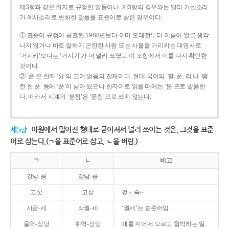
제3항과 같은 취지로 규정한 말들이나, 제3항의 경우와는 달리 거센소리
가 예사소리로 변화한 말들을 표준어로 삼은 경우이다.
① 표준어 규정이 공표된 1988년보다 이미 오래전부터 이름이 얼른 생각
나지 않거나 바로 말하기 곤란한 사람 또는 사물을 가리키는 대명사로
‘거시키’보다는 ‘거시기’가 더 널리 쓰였고 이 조항에서 이를 다시 확인한
것이다.
② ‘푼’은 한자 ‘分’의 고어 발음의 잔재이다. 현대 국어의 ‘할, 푼, 리’나 ‘땡
전 한 푼’ 등에 ‘푼’이 남아 있으나 한자어로 읽을 때에는 ‘분’으로 발음한
다. 따라서 시계의 ‘분침’은 ‘푼침’으로 쓰지 않는다.
제5항
어원에서 멀어진 형태로 굳어져서 널리 쓰이는 것은, 그것을 표준
어로 삼는다.(ㄱ을 표준어로 삼고, ㄴ을 버림.)
ㄱ
ㄴ
비고
강낭-콩
강남-콩
고삿
고샅
겉~, 속~.
사글-세
삭월-세
‘월세’는 표준어임.
울력-성당
위력-성당
떼를 지어서 으르고 협박하는 일.