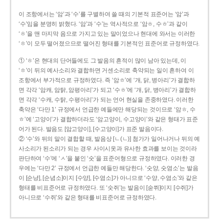
이 조항에서는 ‘암’과 ‘수’를 구별하여 쓸 때의 기본적 표준어는 ‘암’과
‘수’임을 분명히 밝혔다. ‘암’과 ‘수’는 역사적으로 ‘암ㅎ, 수ㅎ’과 같이
‘ㅎ’을 맨 마지막 음으로 가지고 있는 말이었으나 현대에 와서는 이러한
‘ㅎ’이 모두 떨어졌으므로 떨어진 형태를 기본적인 표준어로 규정하였다.
① ‘ㅎ’은 현대의 단어들에도 그 발음의 흔적이 많이 남아 있는데, 이
‘ㅎ’이 뒤의 예사소리와 결합하면 거센소리로 축약되는 일이 흔하여 이
조항에서 부가적으로 규정하였다. 즉 ‘암ㅎ’에 ‘개, 닭, 병아리’가 결합하
면 각각 ‘암캐, 암탉, 암평아리’가 되고 ‘수ㅎ’에 ‘개, 닭, 병아리’가 결합하
면 각각 ‘수캐, 수탉, 수평아리’가 되는 언어 현실을 존중하였다. 이러한
축약은 ‘다만 1’ 규정에서 언급한 예들에만 해당되는 것이므로 ‘암ㅎ, 수
ㅎ’에 ‘고양이’가 결합하더라도 ‘암고양이, 수고양이’와 같은 형태가 표준
어가 된다. 발음도 [암고양이], [수고양이]가 표준 발음이다.
② ‘수’와 뒤의 말이 결합할 때, 발음상 [ㄴ(ㄴ)] 첨가가 일어나거나 뒤의 예
사소리가 된소리가 되는 경우 사이시옷과 유사한 효과를 보이는 것이라
판단하여 ‘수’에 ‘ㅅ’을 붙인 ‘숫’을 표준어형으로 규정하였다. 이러한 경
우에는 ‘다만 2’ 규정에서 언급한 예들만 해당한다. ‘숫양, 숫염소’는 발음
이 [순냥], [순념소]이지 [수양], [수염소]가 아니므로 ‘수양, 수염소’와 같은
형태를 비표준어로 규정하였다. 또 ‘숫쥐’는 발음이 [숟쮜]이지 [수쥐]가
아니므로 ‘수쥐’와 같은 형태를 비표준어로 규정하였다.