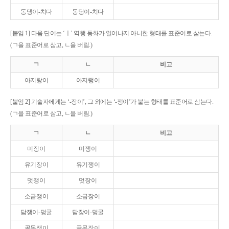
동댕이-치다
동당이-치다
[붙임 1] 다음 단어는 ‘ㅣ’ 역행 동화가 일어나지 아니한 형태를 표준어로 삼는다.
(ㄱ을 표준어로 삼고, ㄴ을 버림.)
ㄱ
ㄴ
비고
아지랑이
아지랭이
[붙임 2] 기술자에게는 ‘-장이’, 그 외에는 ‘-쟁이’가 붙는 형태를 표준어로 삼는다.
(ㄱ을 표준어로 삼고, ㄴ을 버림.)
ㄱ
ㄴ
비고
미장이
미쟁이
유기장이
유기쟁이
멋쟁이
멋장이
소금쟁이
소금장이
담쟁이-덩굴
담장이-덩굴
골목쟁이
골목장이