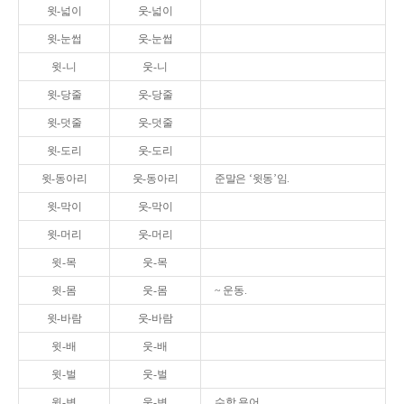
윗-넓이
웃-넓이
윗-눈썹
웃-눈썹
윗-니
웃-니
윗-당줄
웃-당줄
윗-덧줄
웃-덧줄
윗-도리
웃-도리
윗-동아리
웃-동아리
준말은 ‘윗동’임.
윗-막이
웃-막이
윗-머리
웃-머리
윗-목
웃-목
윗-몸
웃-몸
~ 운동.
윗-바람
웃-바람
윗-배
웃-배
윗-벌
웃-벌
윗-변
웃-변
수학 용어.