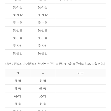
윗-사랑
웃-사랑
윗-세장
웃-세장
윗-수염
웃-수염
윗-입술
웃-입술
윗-잇몸
웃-잇몸
윗-자리
웃-자리
윗-중방
웃-중방
다만 1. 된소리나 거센소리 앞에서는 ‘위-’로 한다.(ㄱ을 표준어로 삼고, ㄴ을 버림.)
ㄱ
ㄴ
비고
위-짝
웃-짝
위-쪽
웃-쪽
위-채
웃-채
위-층
웃-층