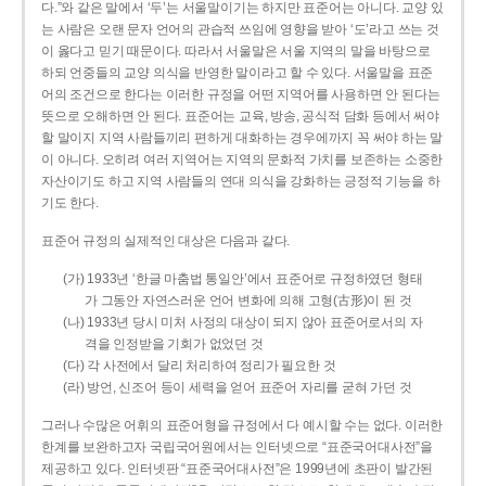
다.”와 같은 말에서 ‘두’는 서울말이기는 하지만 표준어는 아니다. 교양 있
는 사람은 오랜 문자 언어의 관습적 쓰임에 영향을 받아 ‘도’라고 쓰는 것
이 옳다고 믿기 때문이다. 따라서 서울말은 서울 지역의 말을 바탕으로
하되 언중들의 교양 의식을 반영한 말이라고 할 수 있다. 서울말을 표준
어의 조건으로 한다는 이러한 규정을 어떤 지역어를 사용하면 안 된다는
뜻으로 오해하면 안 된다. 표준어는 교육, 방송, 공식적 담화 등에서 써야
할 말이지 지역 사람들끼리 편하게 대화하는 경우에까지 꼭 써야 하는 말
이 아니다. 오히려 여러 지역어는 지역의 문화적 가치를 보존하는 소중한
자산이기도 하고 지역 사람들의 연대 의식을 강화하는 긍정적 기능을 하
기도 한다.
표준어 규정의 실제적인 대상은 다음과 같다.
(가) 1933년 ‘한글 마춤법 통일안’에서 표준어로 규정하였던 형태
가 그동안 자연스러운 언어 변화에 의해 고형(古形)이 된 것
(나) 1933년 당시 미처 사정의 대상이 되지 않아 표준어로서의 자
격을 인정받을 기회가 없었던 것
(다) 각 사전에서 달리 처리하여 정리가 필요한 것
(라) 방언, 신조어 등이 세력을 얻어 표준어 자리를 굳혀 가던 것
그러나 수많은 어휘의 표준어형을 규정에서 다 예시할 수는 없다. 이러한
한계를 보완하고자 국립국어원에서는 인터넷으로 “표준국어대사전”을
제공하고 있다. 인터넷판 “표준국어대사전”은 1999년에 초판이 발간된