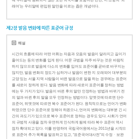
해 우리말에 동화되지 않은 모든 외국어를 포함하는 반면, 이 조항의 ‘외
래어’는 우리말에 편입된 말만을 이르는 좁은 개념이다.
제2장 발음 변화에 따른 표준어 규정
해설
시간의 흐름에 따라 어떤 어휘는 자음과 모음의 발음이 달라지고 길이가
줄어드는 등의 변화를 입게 된다. 어문 규범을 자주 바꾸는 것은 바람직
하지 않으므로 발음에 다소의 변화를 입어도 표준어를 곧바로 바꾸지는
않지만, 발음 변화의 정도가 심하거나 발음이 변한 지 오래되어 대부분의
교양 있는 서울 지역 사람들이 바뀐 발음으로 말을 하는 경우에는 표준어
를 새로이 정하게 된다. 발음 변화에 따라 새로이 표준어를 정하는 방법
에는 두 가지가 있다. 발음이 바뀐 후의 말만 인정하는 방법과 바뀌기 전
의 말과 바뀐 후의 말을 모두 인정하는 방법이다. 앞엣것에 따르면 단수
표준어, 뒤엣것에 따르면 복수 표준어가 된다. 원칙적으로는 언어가 변화
하였으면 단수 표준어로 정해야 하겠으나, 언어의 변화에는 대부분 긴 시
간의 과도기가 있으므로 복수 표준어로 정하는 경우도 있다. 사회가 언어
의 규범적 사용을 점차 유연하게 인식하게 됨에 따라 복수 표준어 역시
점차 확대되고 있다. 이를 반영하여 국립국어원에서는 2011년을 시작으
로 표준어 추가 목록을 발표하고 있고, “표준국어대사전”의 수정ㆍ보완