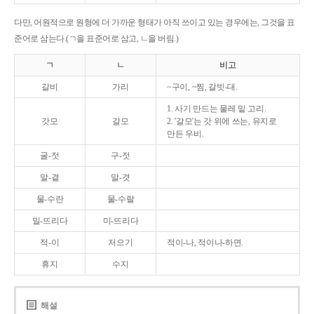
다만, 어원적으로 원형에 더 가까운 형태가 아직 쓰이고 있는 경우에는, 그것을 표
준어로 삼는다.(ㄱ을 표준어로 삼고, ㄴ을 버림.)
ㄱ
ㄴ
비고
갈비
가리
~구이, ~찜, 갈빗-대.
1. 사기 만드는 물레 밑 고리.
갓모
갈모
2. '갈모'는 갓 위에 쓰는, 유지로
만든 우비.
굴-젓
구-젓
말-곁
말-겻
물-수란
물-수랄
밀-뜨리다
미-뜨리다
적-이
저으기
적이-나, 적이나-하면.
휴지
수지
해설