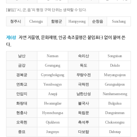
[붙임] ‘시, 군, 읍’의 행정 구역 단위는 생략할 수 있다.
청주시
Cheongju
함평군
Hampyeong
순창읍
Sunchang
제6항
자연 지물명, 문화재명, 인공 축조물명은 붙임표(-) 없이 붙여 쓴
다.
남산
Namsan
속리산
Songnisan
금강
Geumgang
독도
Dokdo
경복궁
Gyeongbokgung
무량수전
Muryangsujeon
연화교
Yeonhwagyo
극락전
Geungnakjeon
안압지
Anapji
남한산성
Namhansanseong
화랑대
Hwarangdae
불국사
Bulguksa
현충사
Hyeonchungsa
독립문
Dongnimmun
오죽헌
Ojukheon
촉석루
Chokseongnu
종묘
Jongmyo
다보탑
Dabotap