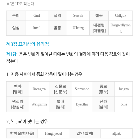
ㄹ’은 ‘ll’로 적는다.
구리
Guri
설악
Seorak
칠곡
Chilgok
대관령
Daegwallyeon
임실
Imsil
울릉
Ulleung
[대괄령]
g
제3장 표기상의 유의점
제1항
음운 변화가 일어날 때에는 변화의 결과에 따라 다음 각호와 같이
적는다.
1. 자음 사이에서 동화 작용이 일어나는 경우
백마
신문로
종로
Baengma
Sinmunno
Jongno
[뱅마]
[신문노]
[종노]
왕십리
별내
신라
Wangsimni
Byeollae
Silla
[왕심니]
[별래]
[실라]
2. ‘ㄴ, ㄹ’이 덧나는 경우
학여울[항녀울]
Hangnyeoul
알약[알략]
allyak