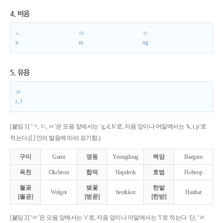
4. 비음
ㄴ
ㅁ
ㅇ
n
m
ng
5. 유음
ㄹ
r, l
[붙임 1] ‘ㄱ, ㄷ, ㅂ’은 모음 앞에서는 ‘g, d, b’로, 자음 앞이나 어말에서는 ‘k, t, p’로
적는다.([ ] 안의 발음에 따라 표기함.)
구미
Gumi
영동
Yeongdong
백암
Baegam
옥천
Okcheon
합덕
Hapdeok
호법
Hobeop
월곶
벚꽃
한밭
Wolgot
beotkkot
Hanbat
[월곧]
[벋꼳]
[한받]
[붙임 2] ‘ㄹ’은 모음 앞에서는 ‘r’로, 자음 앞이나 어말에서는 ‘l’로 적는다. 단, ‘ㄹ