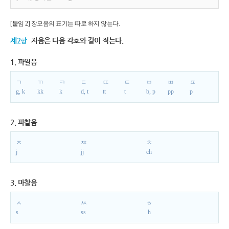
[붙임 2] 장모음의 표기는 따로 하지 않는다.
제2항
자음은 다음 각호와 같이 적는다.
1. 파열음
ㄱ
ㄲ
ㅋ
ㄷ
ㄸ
ㅌ
ㅂ
ㅃ
ㅍ
g, k
kk
k
d, t
tt
t
b, p
pp
p
2. 파찰음
ㅈ
ㅉ
ㅊ
j
jj
ch
3. 마찰음
ㅅ
ㅆ
ㅎ
s
ss
h