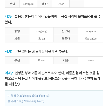
샛별
saetbyeol
울산
Ulsan
제2항
발음상 혼동의 우려가 있을 때에는 음절 사이에 붙임표(-)를 쓸 수
있다.
중앙
Jung-ang
반구대
Ban-gudae
세운
Se-un
해운대
Hae-undae
제3항
고유 명사는 첫 글자를 대문자로 적는다.
부산
Busan
세종
Sejong
제4항
인명은 성과 이름의 순서로 띄어 쓴다. 이름은 붙여 쓰는 것을 원
칙으로 하되 음절 사이에 붙임표(-)를 쓰는 것을 허용한다.( ( ) 안의 표기
를 허용함.)
민용하 Min Yongha (Min Yong-ha)
송나리 Song Nari (Song Na-ri)