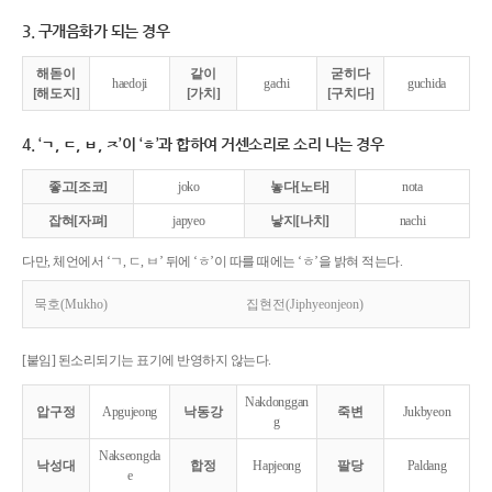
3. 구개음화가 되는 경우
해돋이
같이
굳히다
haedoji
gachi
guchida
[해도지]
[가치]
[구치다]
4. ‘ㄱ, ㄷ, ㅂ, ㅈ’이 ‘ㅎ’과 합하여 거센소리로 소리 나는 경우
좋고[조코]
joko
놓다[노타]
nota
잡혀[자펴]
japyeo
낳지[나치]
nachi
다만, 체언에서 ‘ㄱ, ㄷ, ㅂ’ 뒤에 ‘ㅎ’이 따를 때에는 ‘ㅎ’을 밝혀 적는다.
묵호(Mukho)
집현전(Jiphyeonjeon)
[붙임] 된소리되기는 표기에 반영하지 않는다.
Nakdonggan
압구정
Apgujeong
낙동강
죽변
Jukbyeon
g
Nakseongda
낙성대
합정
Hapjeong
팔당
Paldang
e