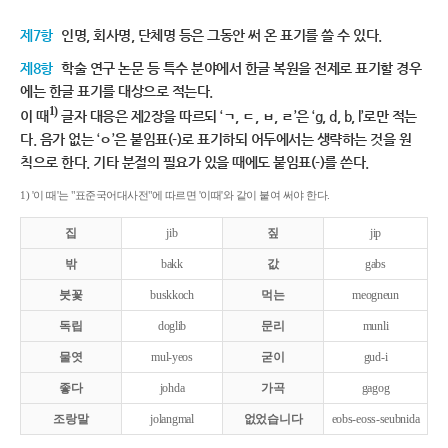
제7항
인명, 회사명, 단체명 등은 그동안 써 온 표기를 쓸 수 있다.
제8항
학술 연구 논문 등 특수 분야에서 한글 복원을 전제로 표기할 경우
에는 한글 표기를 대상으로 적는다.
1)
이 때
글자 대응은 제2장을 따르되 ‘ㄱ, ㄷ, ㅂ, ㄹ’은 ‘g, d, b, l’로만 적는
다. 음가 없는 ‘ㅇ’은 붙임표(-)로 표기하되 어두에서는 생략하는 것을 원
칙으로 한다. 기타 분절의 필요가 있을 때에도 붙임표(-)를 쓴다.
1) '이 때'는 "표준국어대사전"에 따르면 '이때'와 같이 붙여 써야 한다.
집
jib
짚
jip
밖
bakk
값
gabs
붓꽃
buskkoch
먹는
meogneun
독립
doglib
문리
munli
물엿
mul-yeos
굳이
gud-i
좋다
johda
가곡
gagog
조랑말
jolangmal
없었습니다
eobs-eoss-seubnida