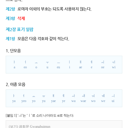
제2항
로마자 이외의 부호는 되도록 사용하지 않는다.
제3항
삭제
제2장 표기 일람
제1항
모음은 다음 각호와 같이 적는다.
1. 단모음
ㅏ
ㅓ
ㅗ
ㅜ
ㅡ
ㅣ
ㅐ
ㅔ
ㅚ
ㅟ
a
eo
o
u
eu
i
ae
e
oe
wi
2. 이중 모음
ㅑ
ㅕ
ㅛ
ㅠ
ㅒ
ㅖ
ㅘ
ㅙ
ㅝ
ㅞ
ㅢ
ya
yeo
yo
yu
yae
ye
wa
wae
wo
we
ui
[붙임 1] ‘ㅢ’는 ‘ㅣ’로 소리 나더라도 ui로 적는다.
(보기) 광희문 Gwanghuimun