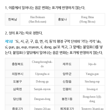
1. 이름에서 일어나는 음운 변화는 표기에 반영하지 않는다.
Han Boknam
Hong Bitna
한복남
홍빛나
(Han Bok-nam)
(Hong Bit-na)
2. 성의 표기는 따로 정한다.
제5항
‘도, 시, 군, 구, 읍, 면, 리, 동’의 행정 구역 단위와 ‘가’는 각각 ‘do,
si, gun, gu, eup, myeon, ri, dong, ga’로 적고, 그 앞에는 붙임표(-)를 넣
는다. 붙임표(-) 앞뒤에서 일어나는 음운 변화는 표기에 반영하지 않는다.
Chungcheongbuk-
충청북도
제주도
Jeju-do
do
의정부시
Uijeongbu-si
양주군
Yangju-gun
도봉구
Dobong-gu
신창읍
Sinchang-eup
삼죽면
Samjuk-myeon
인왕리
Inwang-ri
Bongcheon 1(il)-
당산동
Dangsan-dong
봉천 1동
dong
종로 2가
Jongno 2(i)-ga
퇴계로 3가
Toegyero 3(sam)-ga