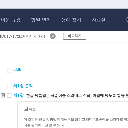
메인콘텐츠 바로가기
어문 규정
항별 연혁
용례 찾기
자료실
비교하기
017-12호(2017. 3. 28.)
본문
제1장 총칙
제1항
한글 맞춤법은 표준어를 소리대로 적되, 어법에 맞도록 함을 
해설
이 조항은 한글 맞춤법의 대원칙을 밝히고 있다. “표준어를 소리대로 적되
다른 원칙이라고 할 수 있다.