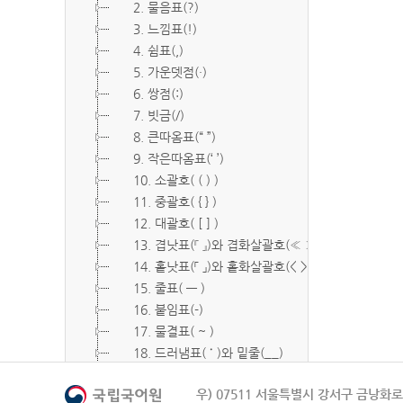
2. 물음표(?)
3. 느낌표(!)
4. 쉼표(,)
5. 가운뎃점(·)
6. 쌍점(:)
7. 빗금(/)
8. 큰따옴표(“ ”)
9. 작은따옴표(‘ ’)
10. 소괄호( ( ) )
11. 중괄호( { } )
12. 대괄호( [ ] )
13. 겹낫표(『 』)와 겹화살괄호(≪ ≫)
14. 홑낫표(「 」)와 홑화살괄호(< >)
15. 줄표( ― )
16. 붙임표(-)
17. 물결표( ~ )
18. 드러냄표( ˙ )와 밑줄(__)
19. 숨김표( O, X )
우) 07511 서울특별시 강서구 금낭화로 
20. 빠짐표( □ )