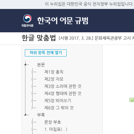
이 누리집은 대한민국 공식 전자정부 누리집입니다.
한글 맞춤법
[시행 2017. 3. 28.] 문화체육관광부 고시 제2
하위 항목 전체 열기
본문
제1장 총칙
제2장 자모
제3장 소리에 관한 것
제4장 형태에 관한 것
제5장 띄어쓰기
북
제6장 그 밖의 것
부록
문장 부호
1. 마침표( . )