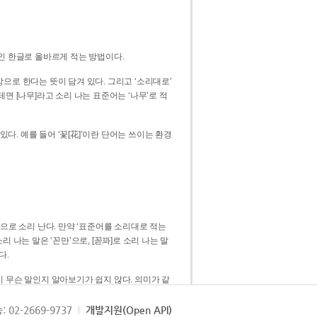
인 한글로 올바르게 적는 방법이다.
으로 한다는 뜻이 담겨 있다. 그리고 ‘소리대로’
. 예를 들어 ‘꽃[花]’이란 단어는 쓰이는 환경
 [꼳]으로 소리 난다. 만약 ‘표준어를 소리대로 적는
다.
 무슨 말인지 알아보기가 쉽지 않다. 의미가 같
쉽다. 즉 ‘꽃, 꼰, 꼳’보다는 ‘꽃’ 하나로 일관
: 02-2669-9737
개발지원(Open API)