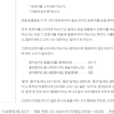
표준어를 소리대로 적는다.
어법에 맞도록 적는다.
한글 맞춤법은 이 두 가지 원칙에 따라 음성 언어인 표준어를 표음 문자
먼저 ‘표준어를 소리대로 적는다’는 말에는 한글 맞춤법이 표준어를 대상
적는다는 것은 그 표준어를 적을 때 발음에 따라 적는다는 뜻이다. 이를테면 [나무]라고 소리 나는 표준어는 ‘나무’로 적
고, [달리다]라고 소리 나는 표준어는 ‘달리다’로 적는다.
그런데 표준어를 소리대로 적는다는 원칙만으로 충분하지 않은 경우가 있다
에 따라 소리가 달라진다.
……………
꽃이[꼬치], 꽃을[꼬츨], 꽃에[꼬체]
[꼬ㅊ]
…
꽃만[꼰만], 꽃나무[꼰나무], 꽃놀이[꼰노리]
[꼰]
………
꽃과[꼳꽈], 꽃다발[꼳따발], 꽃밭[꼳빧]
[꼳]
‘꽃’은 ‘꽃이’일 때는 [꼬ㅊ]으로, ‘꽃만’일 때는 [꼰]으로, ‘꽃과’일 때는
다’는 원칙만 적용한다면, [꼬치]로 소리 나는 말은 ‘꼬치’로, [꼰만]으로 소리 나는 말은 ‘꼰만’으로, [꼳꽈]로 소리 나는 말
은 ‘꼳꽈’로 적게 되어 ‘꽃[花]’이라는 하나의 말이 여러 형태로 적히게 된
그런데 이처럼 의미가 같은 하나의 말을 여러 가지 형태로 적으면 그것이
은 하나의 말은 형태를 하나로 고정하여 일관되게 적어야 의미를 파악하기가 
되게 적는 것이 의미를 파악하는 데 효과적이다.
154(방화3동 827)
대표 전화: 02-2669-9775(평일 09:00~18:00)
전송