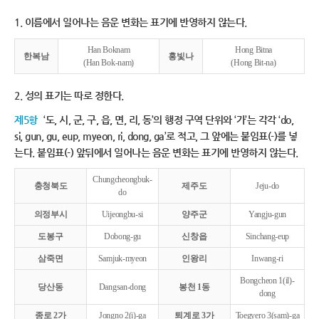
1. 이름에서 일어나는 음운 변화는 표기에 반영하지 않는다.
Han Boknam
Hong Bitna
한복남
홍빛나
(Han Bok-nam)
(Hong Bit-na)
2. 성의 표기는 따로 정한다.
제5항
‘도, 시, 군, 구, 읍, 면, 리, 동’의 행정 구역 단위와 ‘가’는 각각 ‘do,
si, gun, gu, eup, myeon, ri, dong, ga’로 적고, 그 앞에는 붙임표(-)를 넣
는다. 붙임표(-) 앞뒤에서 일어나는 음운 변화는 표기에 반영하지 않는다.
Chungcheongbuk-
충청북도
제주도
Jeju-do
do
의정부시
Uijeongbu-si
양주군
Yangju-gun
도봉구
Dobong-gu
신창읍
Sinchang-eup
삼죽면
Samjuk-myeon
인왕리
Inwang-ri
Bongcheon 1(il)-
당산동
Dangsan-dong
봉천 1동
dong
종로 2가
Jongno 2(i)-ga
퇴계로 3가
Toegyero 3(sam)-ga