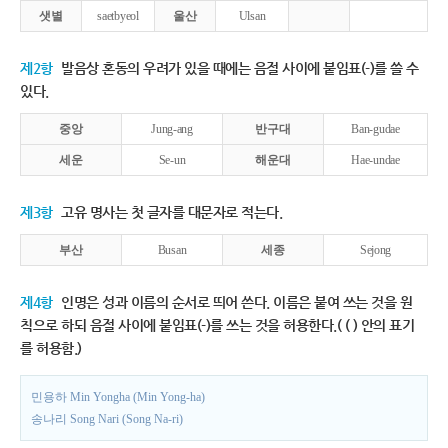
샛별
saetbyeol
울산
Ulsan
제2항
발음상 혼동의 우려가 있을 때에는 음절 사이에 붙임표(-)를 쓸 수
있다.
중앙
Jung-ang
반구대
Ban-gudae
세운
Se-un
해운대
Hae-undae
제3항
고유 명사는 첫 글자를 대문자로 적는다.
부산
Busan
세종
Sejong
제4항
인명은 성과 이름의 순서로 띄어 쓴다. 이름은 붙여 쓰는 것을 원
칙으로 하되 음절 사이에 붙임표(-)를 쓰는 것을 허용한다.( ( ) 안의 표기
를 허용함.)
민용하 Min Yongha (Min Yong-ha)
송나리 Song Nari (Song Na-ri)