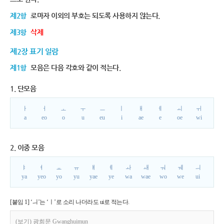
제2항
로마자 이외의 부호는 되도록 사용하지 않는다.
제3항
삭제
제2장 표기 일람
제1항
모음은 다음 각호와 같이 적는다.
1. 단모음
ㅏ
ㅓ
ㅗ
ㅜ
ㅡ
ㅣ
ㅐ
ㅔ
ㅚ
ㅟ
a
eo
o
u
eu
i
ae
e
oe
wi
2. 이중 모음
ㅑ
ㅕ
ㅛ
ㅠ
ㅒ
ㅖ
ㅘ
ㅙ
ㅝ
ㅞ
ㅢ
ya
yeo
yo
yu
yae
ye
wa
wae
wo
we
ui
[붙임 1] ‘ㅢ’는 ‘ㅣ’로 소리 나더라도 ui로 적는다.
(보기) 광희문 Gwanghuimun