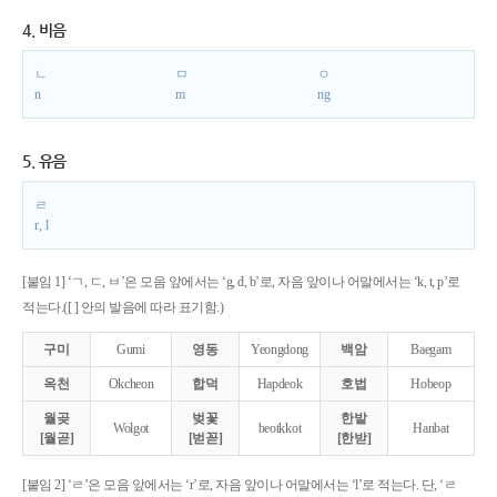
4. 비음
ㄴ
ㅁ
ㅇ
n
m
ng
5. 유음
ㄹ
r, l
[붙임 1] ‘ㄱ, ㄷ, ㅂ’은 모음 앞에서는 ‘g, d, b’로, 자음 앞이나 어말에서는 ‘k, t, p’로
적는다.([ ] 안의 발음에 따라 표기함.)
구미
Gumi
영동
Yeongdong
백암
Baegam
옥천
Okcheon
합덕
Hapdeok
호법
Hobeop
월곶
벚꽃
한밭
Wolgot
beotkkot
Hanbat
[월곧]
[벋꼳]
[한받]
[붙임 2] ‘ㄹ’은 모음 앞에서는 ‘r’로, 자음 앞이나 어말에서는 ‘l’로 적는다. 단, ‘ㄹ