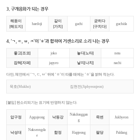
3. 구개음화가 되는 경우
해돋이
같이
굳히다
haedoji
gachi
guchida
[해도지]
[가치]
[구치다]
4. ‘ㄱ, ㄷ, ㅂ, ㅈ’이 ‘ㅎ’과 합하여 거센소리로 소리 나는 경우
좋고[조코]
joko
놓다[노타]
nota
잡혀[자펴]
japyeo
낳지[나치]
nachi
다만, 체언에서 ‘ㄱ, ㄷ, ㅂ’ 뒤에 ‘ㅎ’이 따를 때에는 ‘ㅎ’을 밝혀 적는다.
묵호(Mukho)
집현전(Jiphyeonjeon)
[붙임] 된소리되기는 표기에 반영하지 않는다.
Nakdonggan
압구정
Apgujeong
낙동강
죽변
Jukbyeon
g
Nakseongda
낙성대
합정
Hapjeong
팔당
Paldang
e