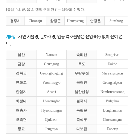
[붙임] ‘시, 군, 읍’의 행정 구역 단위는 생략할 수 있다.
청주시
Cheongju
함평군
Hampyeong
순창읍
Sunchang
제6항
자연 지물명, 문화재명, 인공 축조물명은 붙임표(-) 없이 붙여 쓴
다.
남산
Namsan
속리산
Songnisan
금강
Geumgang
독도
Dokdo
경복궁
Gyeongbokgung
무량수전
Muryangsujeon
연화교
Yeonhwagyo
극락전
Geungnakjeon
안압지
Anapji
남한산성
Namhansanseong
화랑대
Hwarangdae
불국사
Bulguksa
현충사
Hyeonchungsa
독립문
Dongnimmun
오죽헌
Ojukheon
촉석루
Chokseongnu
종묘
Jongmyo
다보탑
Dabotap