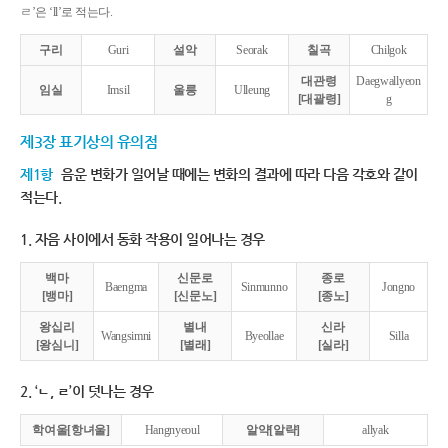
ㄹ’은 ‘ll’로 적는다.
구리
Guri
설악
Seorak
칠곡
Chilgok
대관령
Daegwallyeon
임실
Imsil
울릉
Ulleung
[대괄령]
g
제3장 표기상의 유의점
제1항
음운 변화가 일어날 때에는 변화의 결과에 따라 다음 각호와 같이
적는다.
1. 자음 사이에서 동화 작용이 일어나는 경우
백마
신문로
종로
Baengma
Sinmunno
Jongno
[뱅마]
[신문노]
[종노]
왕십리
별내
신라
Wangsimni
Byeollae
Silla
[왕심니]
[별래]
[실라]
2. ‘ㄴ, ㄹ’이 덧나는 경우
학여울[항녀울]
Hangnyeoul
알약[알략]
allyak