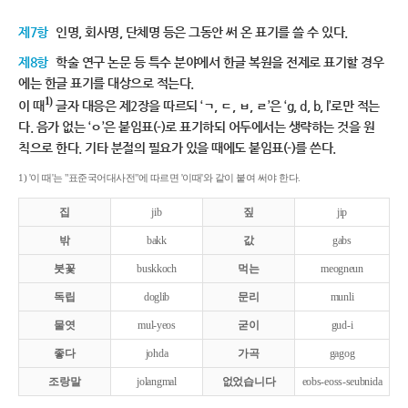
제7항
인명, 회사명, 단체명 등은 그동안 써 온 표기를 쓸 수 있다.
제8항
학술 연구 논문 등 특수 분야에서 한글 복원을 전제로 표기할 경우
에는 한글 표기를 대상으로 적는다.
1)
이 때
글자 대응은 제2장을 따르되 ‘ㄱ, ㄷ, ㅂ, ㄹ’은 ‘g, d, b, l’로만 적는
다. 음가 없는 ‘ㅇ’은 붙임표(-)로 표기하되 어두에서는 생략하는 것을 원
칙으로 한다. 기타 분절의 필요가 있을 때에도 붙임표(-)를 쓴다.
1) '이 때'는 "표준국어대사전"에 따르면 '이때'와 같이 붙여 써야 한다.
집
jib
짚
jip
밖
bakk
값
gabs
붓꽃
buskkoch
먹는
meogneun
독립
doglib
문리
munli
물엿
mul-yeos
굳이
gud-i
좋다
johda
가곡
gagog
조랑말
jolangmal
없었습니다
eobs-eoss-seubnida