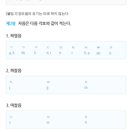
[붙임 2] 장모음의 표기는 따로 하지 않는다.
제2항
자음은 다음 각호와 같이 적는다.
1. 파열음
ㄱ
ㄲ
ㅋ
ㄷ
ㄸ
ㅌ
ㅂ
ㅃ
ㅍ
g, k
kk
k
d, t
tt
t
b, p
pp
p
2. 파찰음
ㅈ
ㅉ
ㅊ
j
jj
ch
3. 마찰음
ㅅ
ㅆ
ㅎ
s
ss
h