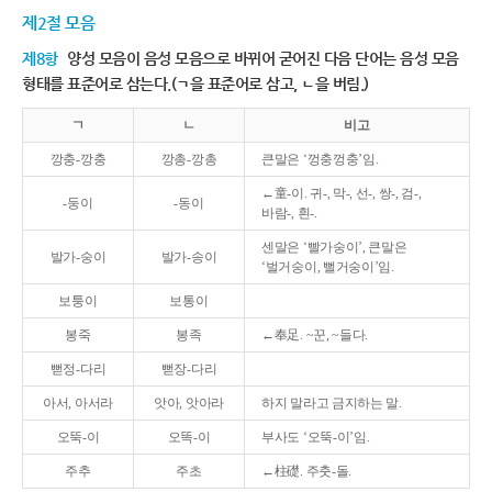
제2절 모음
제8항
양성 모음이 음성 모음으로 바뀌어 굳어진 다음 단어는 음성 모음
형태를 표준어로 삼는다.(ㄱ을 표준어로 삼고, ㄴ을 버림.)
ㄱ
ㄴ
비고
깡충-깡충
깡총-깡총
큰말은 ‘껑충껑충’임.
←童-이. 귀-, 막-, 선-, 쌍-, 검-,
-둥이
-동이
바람-, 흰-.
센말은 ‘빨가숭이’, 큰말은
발가-숭이
발가-송이
‘벌거숭이, 뻘거숭이’임.
보퉁이
보통이
봉죽
봉족
←奉足. ~꾼, ~들다.
뻗정-다리
뻗장-다리
아서, 아서라
앗아, 앗아라
하지 말라고 금지하는 말.
오뚝-이
오똑-이
부사도 ‘오뚝-이’임.
주추
주초
←柱礎. 주춧-돌.