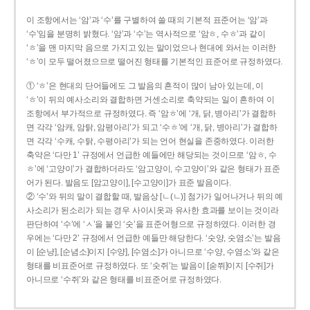
이 조항에서는 ‘암’과 ‘수’를 구별하여 쓸 때의 기본적 표준어는 ‘암’과
‘수’임을 분명히 밝혔다. ‘암’과 ‘수’는 역사적으로 ‘암ㅎ, 수ㅎ’과 같이
‘ㅎ’을 맨 마지막 음으로 가지고 있는 말이었으나 현대에 와서는 이러한
‘ㅎ’이 모두 떨어졌으므로 떨어진 형태를 기본적인 표준어로 규정하였다.
① ‘ㅎ’은 현대의 단어들에도 그 발음의 흔적이 많이 남아 있는데, 이
‘ㅎ’이 뒤의 예사소리와 결합하면 거센소리로 축약되는 일이 흔하여 이
조항에서 부가적으로 규정하였다. 즉 ‘암ㅎ’에 ‘개, 닭, 병아리’가 결합하
면 각각 ‘암캐, 암탉, 암평아리’가 되고 ‘수ㅎ’에 ‘개, 닭, 병아리’가 결합하
면 각각 ‘수캐, 수탉, 수평아리’가 되는 언어 현실을 존중하였다. 이러한
축약은 ‘다만 1’ 규정에서 언급한 예들에만 해당되는 것이므로 ‘암ㅎ, 수
ㅎ’에 ‘고양이’가 결합하더라도 ‘암고양이, 수고양이’와 같은 형태가 표준
어가 된다. 발음도 [암고양이], [수고양이]가 표준 발음이다.
② ‘수’와 뒤의 말이 결합할 때, 발음상 [ㄴ(ㄴ)] 첨가가 일어나거나 뒤의 예
사소리가 된소리가 되는 경우 사이시옷과 유사한 효과를 보이는 것이라
판단하여 ‘수’에 ‘ㅅ’을 붙인 ‘숫’을 표준어형으로 규정하였다. 이러한 경
우에는 ‘다만 2’ 규정에서 언급한 예들만 해당한다. ‘숫양, 숫염소’는 발음
이 [순냥], [순념소]이지 [수양], [수염소]가 아니므로 ‘수양, 수염소’와 같은
형태를 비표준어로 규정하였다. 또 ‘숫쥐’는 발음이 [숟쮜]이지 [수쥐]가
아니므로 ‘수쥐’와 같은 형태를 비표준어로 규정하였다.