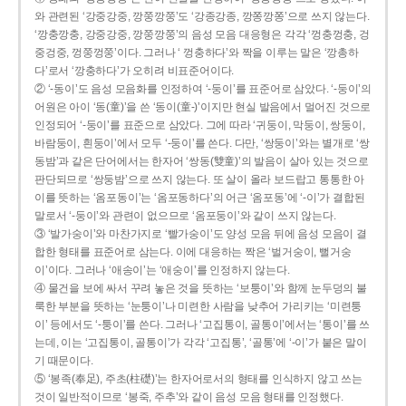
와 관련된 ‘강중강중, 깡쭝깡쭝’도 ‘강종강종, 깡쫑깡쫑’으로 쓰지 않는다.
‘깡충깡충, 강중강중, 깡쭝깡쭝’의 음성 모음 대응형은 각각 ‘껑충껑충, 겅
중겅중, 껑쭝껑쭝’이다. 그러나 ‘ 껑충하다’와 짝을 이루는 말은 ‘깡총하
다’로서 ‘깡충하다’가 오히려 비표준어이다.
② ‘-동이’도 음성 모음화를 인정하여 ‘-둥이’를 표준어로 삼았다. ‘-둥이’의
어원은 아이 ‘동(童)’을 쓴 ‘동이(童-)’이지만 현실 발음에서 멀어진 것으로
인정되어 ‘-둥이’를 표준으로 삼았다. 그에 따라 ‘귀둥이, 막둥이, 쌍둥이,
바람둥이, 흰둥이’에서 모두 ‘-둥이’를 쓴다. 다만, ‘쌍둥이’와는 별개로 ‘쌍
동밤’과 같은 단어에서는 한자어 ‘쌍동(雙童)’의 발음이 살아 있는 것으로
판단되므로 ‘쌍둥밤’으로 쓰지 않는다. 또 살이 올라 보드랍고 통통한 아
이를 뜻하는 ‘옴포동이’는 ‘옴포동하다’의 어근 ‘옴포동’에 ‘-이’가 결합된
말로서 ‘-둥이’와 관련이 없으므로 ‘옴포둥이’와 같이 쓰지 않는다.
③ ‘발가숭이’와 마찬가지로 ‘빨가숭이’도 양성 모음 뒤에 음성 모음이 결
합한 형태를 표준어로 삼는다. 이에 대응하는 짝은 ‘벌거숭이, 뻘거숭
이’이다. 그러나 ‘애송이’는 ‘애숭이’를 인정하지 않는다.
④ 물건을 보에 싸서 꾸려 놓은 것을 뜻하는 ‘보퉁이’와 함께 눈두덩의 불
룩한 부분을 뜻하는 ‘눈퉁이’나 미련한 사람을 낮추어 가리키는 ‘미련퉁
이’ 등에서도 ‘-퉁이’를 쓴다. 그러나 ‘고집통이, 골통이’에서는 ‘통이’를 쓰
는데, 이는 ‘고집통이, 골통이’가 각각 ‘고집통’, ‘골통’에 ‘-이’가 붙은 말이
기 때문이다.
⑤ ‘봉족(奉足), 주초(柱礎)’는 한자어로서의 형태를 인식하지 않고 쓰는
것이 일반적이므로 ‘봉죽, 주추’와 같이 음성 모음 형태를 인정했다.