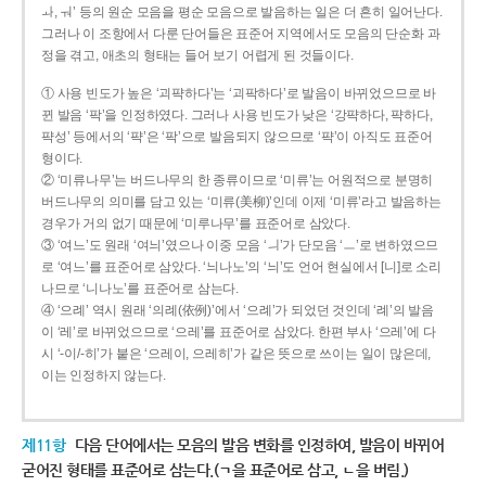
ㅘ, ㅝ’ 등의 원순 모음을 평순 모음으로 발음하는 일은 더 흔히 일어난다.
그러나 이 조항에서 다룬 단어들은 표준어 지역에서도 모음의 단순화 과
정을 겪고, 애초의 형태는 들어 보기 어렵게 된 것들이다.
① 사용 빈도가 높은 ‘괴퍅하다’는 ‘괴팍하다’로 발음이 바뀌었으므로 바
뀐 발음 ‘팍’을 인정하였다. 그러나 사용 빈도가 낮은 ‘강퍅하다, 퍅하다,
퍅성’ 등에서의 ‘퍅’은 ‘팍’으로 발음되지 않으므로 ‘퍅’이 아직도 표준어
형이다.
② ‘미류나무’는 버드나무의 한 종류이므로 ‘미류’는 어원적으로 분명히
버드나무의 의미를 담고 있는 ‘미류(美柳)’인데 이제 ‘미류’라고 발음하는
경우가 거의 없기 때문에 ‘미루나무’를 표준어로 삼았다.
③ ‘여느’도 원래 ‘여늬’였으나 이중 모음 ‘ㅢ’가 단모음 ‘ㅡ’로 변하였으므
로 ‘여느’를 표준어로 삼았다. ‘늬나노’의 ‘늬’도 언어 현실에서 [니]로 소리
나므로 ‘니나노’를 표준어로 삼는다.
④ ‘으례’ 역시 원래 ‘의례(依例)’에서 ‘으례’가 되었던 것인데 ‘례’의 발음
이 ‘레’로 바뀌었으므로 ‘으레’를 표준어로 삼았다. 한편 부사 ‘으레’에 다
시 ‘-이/-히’가 붙은 ‘으레이, 으레히’가 같은 뜻으로 쓰이는 일이 많은데,
이는 인정하지 않는다.
제11항
다음 단어에서는 모음의 발음 변화를 인정하여, 발음이 바뀌어
굳어진 형태를 표준어로 삼는다.(ㄱ을 표준어로 삼고, ㄴ을 버림.)