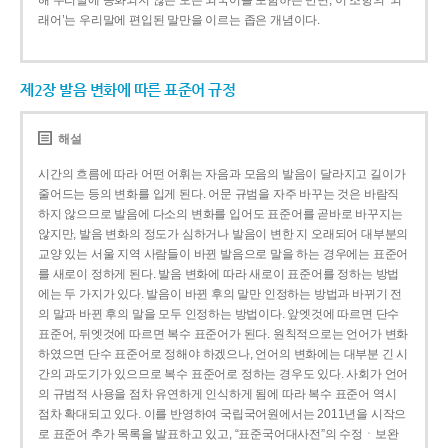
해 우리말에 동화되지 않은 모든 외국어를 포함하는 반면, 이 조항의 ‘외
래어’는 우리말에 편입된 말만을 이르는 좁은 개념이다.
제2장 발음 변화에 따른 표준어 규정
해설
시간의 흐름에 따라 어떤 어휘는 자음과 모음의 발음이 달라지고 길이가
줄어드는 등의 변화를 입게 된다. 어문 규범을 자주 바꾸는 것은 바람직
하지 않으므로 발음에 다소의 변화를 입어도 표준어를 곧바로 바꾸지는
않지만, 발음 변화의 정도가 심하거나 발음이 변한 지 오래되어 대부분의
교양 있는 서울 지역 사람들이 바뀐 발음으로 말을 하는 경우에는 표준어
를 새로이 정하게 된다. 발음 변화에 따라 새로이 표준어를 정하는 방법
에는 두 가지가 있다. 발음이 바뀐 후의 말만 인정하는 방법과 바뀌기 전
의 말과 바뀐 후의 말을 모두 인정하는 방법이다. 앞엣것에 따르면 단수
표준어, 뒤엣것에 따르면 복수 표준어가 된다. 원칙적으로는 언어가 변화
하였으면 단수 표준어로 정해야 하겠으나, 언어의 변화에는 대부분 긴 시
간의 과도기가 있으므로 복수 표준어로 정하는 경우도 있다. 사회가 언어
의 규범적 사용을 점차 유연하게 인식하게 됨에 따라 복수 표준어 역시
점차 확대되고 있다. 이를 반영하여 국립국어원에서는 2011년을 시작으
로 표준어 추가 목록을 발표하고 있고, “표준국어대사전”의 수정ㆍ보완