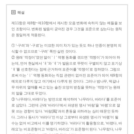
해설
제11항은 제8항~제10항에서 제시한 모음 변화에 속하지 않는 예들을 보
인 조항이다. 변화된 발음이 굳어진 경우 그것을 표준으로 삼는다는 원칙
은 동일하게 적용된다.
① ‘-구려’와 ‘-구료’는 미묘한 의미 차가 있는 듯도 하나 언중이 분명히 의
식할 수 없으므로 ‘-구려’ 쪽만 살린 것이다.
② 원래 ‘깍정이’였던 말이 ‘ㅣ’ 역행 동화를 겪으면 ‘깍젱이’가 되어야 하
는데, 언어 현실에서 ‘ㅐ’와 ‘ㅔ’가 발음으로 뚜렷이 구별되지 않고 표기상
‘ㅐ’를 선호한다는 점에 근거하여 표준어를 ‘깍쟁이’로 정하였다. 그럼으
로써 이는 ‘ㅣ’ 역행 동화와는 직접 관련이 없어진 표준어가 되어 제9항의
예외로 다루지 않고 여기에서 다루게 된 것이다. 그러나 밤나무, 떡갈나
무 따위의 열매를 싸고 있는 술잔 모양의 받침을 뜻하는 ‘깍정이’는 원래
의 말을 그대로 두었다.
③ ‘나무래다, 바래다’는 방언으로 해석하여 ‘나무라다, 바라다’를 표준어
로 삼았다. 그런데 근래 ‘바라다’에서 파생된 명사 ‘바람’을 ‘바램’으로 잘
못 쓰는 경향이 있다. ‘바람[風]’과의 혼동을 피하려는 심리 때문인 듯하
다. 그러나 동사가 ‘바라다’인 이상 그로부터 파생된 명사가 ‘바램’이 될
수는 없어 비고에서 이를 명기하였다. ‘바라다’의 활용형으로, ‘바랬다, 바
래요’는 비표준형이고 ‘바랐다, 바라요’가 표준형이 된다. ‘나무랐다, 나무