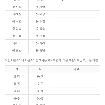
윗-사랑
웃-사랑
윗-세장
웃-세장
윗-수염
웃-수염
윗-입술
웃-입술
윗-잇몸
웃-잇몸
윗-자리
웃-자리
윗-중방
웃-중방
다만 1. 된소리나 거센소리 앞에서는 ‘위-’로 한다.(ㄱ을 표준어로 삼고, ㄴ을 버림.)
ㄱ
ㄴ
비고
위-짝
웃-짝
위-쪽
웃-쪽
위-채
웃-채
위-층
웃-층