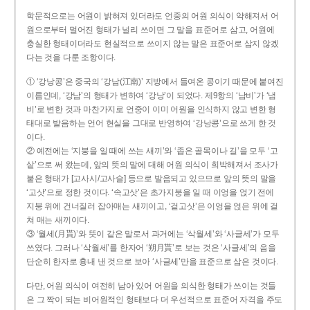
학문적으로는 어원이 밝혀져 있더라도 언중의 어원 의식이 약해져서 어
원으로부터 멀어진 형태가 널리 쓰이면 그 말을 표준어로 삼고, 어원에
충실한 형태이더라도 현실적으로 쓰이지 않는 말은 표준어로 삼지 않겠
다는 것을 다룬 조항이다.
① ‘강낭콩’은 중국의 ‘강남(江南)’ 지방에서 들여온 콩이기 때문에 붙여진
이름인데, ‘강남’의 형태가 변하여 ‘강낭’이 되었다. 제9항의 ‘남비’가 ‘냄
비’로 변한 것과 마찬가지로 언중이 이미 어원을 인식하지 않고 변한 형
태대로 발음하는 언어 현실을 그대로 반영하여 ‘강낭콩’으로 쓰게 한 것
이다.
② 예전에는 ‘지붕을 일 때에 쓰는 새끼’와 ‘좁은 골목이나 길’을 모두 ‘고
샅’으로 써 왔는데, 앞의 뜻의 말에 대해 어원 의식이 희박해져서 조사가
붙은 형태가 [고사시/고사슬] 등으로 발음되고 있으므로 앞의 뜻의 말을
‘고삿’으로 정한 것이다. ‘속고삿’은 초가지붕을 일 때 이엉을 얹기 전에
지붕 위에 건너질러 잡아매는 새끼이고, ‘겉고삿’은 이엉을 얹은 위에 걸
쳐 매는 새끼이다.
③ ‘월세(月貰)’와 뜻이 같은 말로서 과거에는 ‘삭월세’와 ‘사글세’가 모두
쓰였다. 그러나 ‘삭월세’를 한자어 ‘朔月貰’로 보는 것은 ‘사글세’의 음을
단순히 한자로 흉내 낸 것으로 보아 ‘사글세’만을 표준으로 삼은 것이다.
다만, 어원 의식이 여전히 남아 있어 어원을 의식한 형태가 쓰이는 것들
은 그 짝이 되는 비어원적인 형태보다 더 우선적으로 표준어 자격을 주도