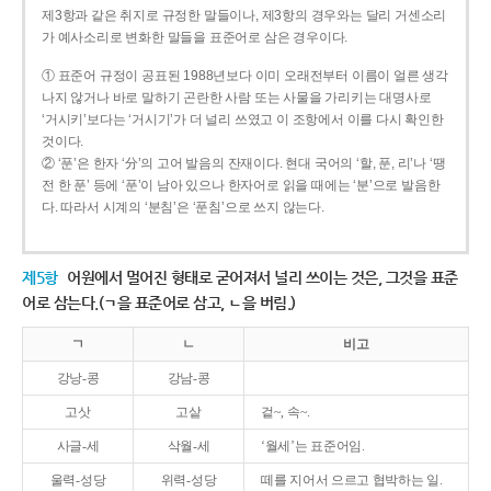
제3항과 같은 취지로 규정한 말들이나, 제3항의 경우와는 달리 거센소리
가 예사소리로 변화한 말들을 표준어로 삼은 경우이다.
① 표준어 규정이 공표된 1988년보다 이미 오래전부터 이름이 얼른 생각
나지 않거나 바로 말하기 곤란한 사람 또는 사물을 가리키는 대명사로
‘거시키’보다는 ‘거시기’가 더 널리 쓰였고 이 조항에서 이를 다시 확인한
것이다.
② ‘푼’은 한자 ‘分’의 고어 발음의 잔재이다. 현대 국어의 ‘할, 푼, 리’나 ‘땡
전 한 푼’ 등에 ‘푼’이 남아 있으나 한자어로 읽을 때에는 ‘분’으로 발음한
다. 따라서 시계의 ‘분침’은 ‘푼침’으로 쓰지 않는다.
제5항
어원에서 멀어진 형태로 굳어져서 널리 쓰이는 것은, 그것을 표준
어로 삼는다.(ㄱ을 표준어로 삼고, ㄴ을 버림.)
ㄱ
ㄴ
비고
강낭-콩
강남-콩
고삿
고샅
겉~, 속~.
사글-세
삭월-세
‘월세’는 표준어임.
울력-성당
위력-성당
떼를 지어서 으르고 협박하는 일.