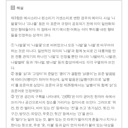
해설
제3항은 예사소리나 된소리가 거센소리로 변한 경우의 예이다. 사실 ‘나
팔꽃’이나 ‘끄나풀’ 등은 이 표준어 규정이 공표되기 전에 이미 일반화되
었던 형태들이다. 이 점에서 여기 예시한 어휘는 이미 뿌리를 내린 형태
들을 인정하는 성격이 크다.
① ‘나발꽃’이 ‘나팔꽃’으로 바뀌었으나 모든 ‘나발’을 ‘나팔’로 바꾸어야
하는 것은 아니다. 일반적인 의미의 ‘나팔’과 함께 놋쇠로 긴 대롱처럼 만
든 전통 관악기의 하나인 ‘나발’도 인정될 뿐만 아니라 ‘나팔바지, 나팔관,
나팔벌레’ 등과 ‘개나발, 병나발’ 등의 합성어에서도 각각 구별되어 쓰인
다.
② 동물 ‘삵’과 ‘고양이’의 준말인 ‘괭이’가 결합한 ‘삵괭이’는 표준 발음법
에 따라 [삭꽹이]가 되어야 하는데, 실제 발음은 [살쾡이]이므로 ‘살쾡
이’를 표준어로 삼았다. 표준어 규정 제26항에서는 ‘살쾡이’와 함께 ‘삵’도
표준어로 인정하였다.
③ ‘칸’은 공간의 구획을 나타내며, ‘간(間)’은 이미 굳어진 한자어 속에서
쓰이거나 공간으로서의 장소를 가리키는 접미사로 쓰인다. 그러므로 ‘위
칸, 한 칸 벌리다, 비어 있는 칸’ 등에서는 ‘칸’을 쓰고 ‘초가삼간, 뒷간, 마
구간, 방앗간, 외양간, 푸줏간, 헛간’ 등에서는 ‘간’을 쓴다.
④ ‘털다’는 달려 있는 것, 붙어 있는 것 따위가 떨어지게 흔들거나 치거나
한다는 뜻으로, 주로 ‘옷, 이불’ 등과 같이 먼지 따위가 붙어 있는 대상을