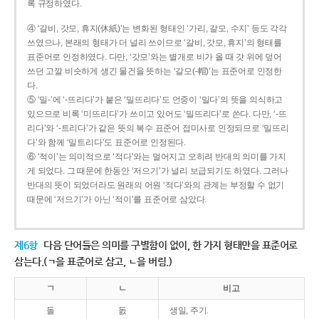
록 규정하였다.
④ ‘갈비, 갓모, 휴지(休紙)’는 변화된 형태인 ‘가리, 갈모, 수지’ 등도 각각
쓰였으나, 본래의 형태가 더 널리 쓰이므로 ‘갈비, 갓모, 휴지’의 형태를
표준어로 인정하였다. 다만, ‘갓모’와는 별개로 비가 올 때 갓 위에 덮어
쓰던 고깔 비슷하게 생긴 물건을 뜻하는 ‘갈모(-帽)’는 표준어로 인정한
다.
⑤ ‘밀-’에 ‘-뜨리다’가 붙은 ‘밀뜨리다’도 언중이 ‘밀다’의 뜻을 의식하고
있으므로 비록 ‘미뜨리다’가 쓰이고 있어도 ‘밀뜨리다’로 쓴다. 다만, ‘-뜨
리다’와 ‘-트리다’가 같은 뜻의 복수 표준어 접미사로 인정되므로 ‘밀뜨리
다’와 함께 ‘밀트리다’도 표준어로 인정된다.
⑥ ‘적이’는 의미적으로 ‘적다’와는 멀어지고 오히려 반대의 의미를 가지
게 되었다. 그 때문에 한동안 ‘저으기’가 널리 보급되기도 하였다. 그러나
반대의 뜻이 되었더라도 원래의 어원 ‘적다’와의 관계는 부정할 수 없기
때문에 ‘저으기’가 아닌 ‘적이’를 표준어로 삼았다.
제6항
다음 단어들은 의미를 구별함이 없이, 한 가지 형태만을 표준어로
삼는다.(ㄱ을 표준어로 삼고, ㄴ을 버림.)
ㄱ
ㄴ
비고
돌
돐
생일, 주기.