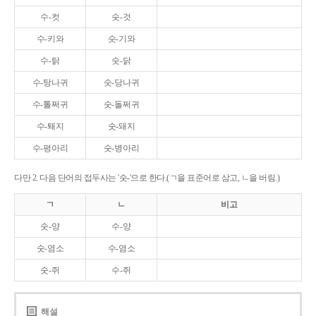
수-컷
숫-것
수-키와
숫-기와
수-탉
숫-닭
수-탕나귀
숫-당나귀
수-톨쩌귀
숫-돌쩌귀
수-퇘지
숫-돼지
수-평아리
숫-병아리
다만 2. 다음 단어의 접두사는 '숫-'으로 한다.(ㄱ을 표준어로 삼고, ㄴ을 버림.)
ㄱ
ㄴ
비고
숫-양
수-양
숫-염소
수-염소
숫-쥐
수-쥐
해설