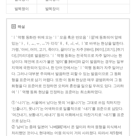
발목쟁이
발목장이
해설
‘ㅣ’ 역행 동화란 뒤에 오는 ‘ㅣ’ 모음 혹은 반모음 ‘ㅣ[j]’에 동화되어 앞에
있는 ‘ㅏ, ㅓ, ㅗ, ㅜ, ㅡ’가 각각 ‘ㅐ, ㅔ, ㅚ, ㅟ, ㅣ’로 바뀌는 현상을 말한다.
가령, ‘아비, 어미, 고기, 죽이다, 끓이다’는 자주 [애비], [에미], [괴기], [쥐기
다], [끼리다]로 발음된다. ‘ㅣ’ 역행 동화는 전국적으로 자주 일어나는 현
상이다. 체언에 조사가 붙은 ‘밥이’를 [배비]와 같이 발음하는 경우는 일부
지역에 국한되어 있으나, 한 단어 안에서는 ‘ㅣ’ 역행 동화가 자주 일어난
다. 그러나 대부분 주의해서 발음하면 피할 수 있는 발음이므로 그 동화
형을 표준어로 삼기 어렵다. 또한 이 동화 현상은 매우 광범위하여 그 동
화형을 다 표준어로 인정하면 오히려 혼란을 일으킬 우려도 있다. 그리하
여 ‘ㅣ’ 역행 동화 현상을 인정하는 표준어는 최소화하였다.
① ‘-나기’는, 서울에서 났다는 뜻의 ‘서울나기’는 그대로 쓰임 직하지만
‘신출나기, 풋나기’는 어색하므로 일률적으로 ‘-내기’를 표준으로 삼았다.
‘여간내기, 보통내기, 새내기’ 등의 어휘에서도 마찬가지로 ‘-내기’를 표준
으로 삼는다.
② ‘남비’는 종래 일본어 ‘나베[鍋]’에서 온 말이라 하여 원형을 의식해서
처리했던 것이나, 현대에는 어원 의식이 거의 사라졌다. 따라서 제5항에