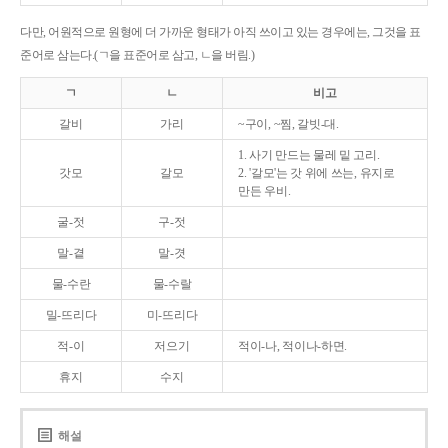
다만, 어원적으로 원형에 더 가까운 형태가 아직 쓰이고 있는 경우에는, 그것을 표
준어로 삼는다.(ㄱ을 표준어로 삼고, ㄴ을 버림.)
ㄱ
ㄴ
비고
갈비
가리
~구이, ~찜, 갈빗-대.
1. 사기 만드는 물레 밑 고리.
갓모
갈모
2. '갈모'는 갓 위에 쓰는, 유지로
만든 우비.
굴-젓
구-젓
말-곁
말-겻
물-수란
물-수랄
밀-뜨리다
미-뜨리다
적-이
저으기
적이-나, 적이나-하면.
휴지
수지
해설