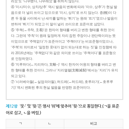
라요’도 ‘나무랬다, 나무래요’를 취하지 않는다.
④ ‘미시/미수, 상치/상추’ 역시 발음의 변화에 따라 ‘미수, 상추’가 현실 발
음으로 더 널리 쓰이고 있으므로 ‘미시, 상치’로 쓰지 않는다. 종(種)이 다
른 두 동물 사이에서 난 새끼를 말하는 ‘튀기’는 원래 ‘트기’였으나 발음이
변하여 ‘튀기’가 되었고 이 말이 널리 쓰이므로 표준어로 삼았다.
⑤ ‘주책(←주착, 主着)’은 한자어 형태를 버리고 변한 형태를 취한 것이
다. 그런데 ‘주착’이 원래 일정하게 자리 잡힌 주장이나 판단력이라는 뜻
이었으므로 ‘주책없다’가 표준어이고 ‘주책이다’는 비표준형이었으나,
‘주책’의 의미로서 ‘일정한 줏대가 없이 되는대로 하는 짓’을 인정함에 따
라 2016년에는 ‘주책없다’와 같은 의미로 쓰이는 ‘주책이다’를 표준형으
로 인정하였다.
⑥ ‘지루하다(←지리하다, 支離--)’ 역시 한자어 어원의 형태를 버리고 변
한 형태를 취한 것이다. 그러나 ‘지리멸렬(支離滅裂)’에서는 ‘지리’가 유지
되고 있다.
⑦ ‘시러베아들(←실업의아들), 허드레(←허드래), 호루라기(←호루루
기)’ 역시 변화된 후의 현실 발음을 반영한 표준어이다.
제12항
‘웃-’ 및 ‘윗-’은 명사 ‘위’에 맞추어 ‘윗-’으로 통일한다.(ㄱ을 표준
어로 삼고, ㄴ을 버림.)
ㄱ
ㄴ
비고