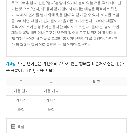
목적어로 취한다. 반면 ‘떨다’는 달려 있거나 붙어 있는 것을 쳐서 떼어 낸
다는 뜻으로, ‘먼지, 재’ 등과 같이 떨어져 나가는 대상을 목적어로 취한
다. 따라서 ‘먼지를 떨기 위해 옷을 털다’와 같이 쓸 수 있다. 이러한 쓰임
을 고려하면 ‘재떨이, 먼지떨이’가 올바른 표기가 된다. 그러나 ‘재물’이
목적어로 쓰이는 경우에는 유사한 의미로도 쓰인다. ‘털다’는 ‘남이 가진
재물을 몽땅 빼앗거나 그것이 보관된 장소를 모조리 뒤지어 훔치다’를,
‘떨다’는 ‘남에게서 재물을 모조리 훔치거나 빼앗다’를 뜻한다. 다만, ‘먹
다’와 결합해 합성어로 쓸 때에는 ‘털어먹다’로 쓴다.
제4항
다음 단어들은 거센소리로 나지 않는 형태를 표준어로 삼는다.(ㄱ
을 표준어로 삼고, ㄴ을 버림.)
ㄱ
ㄴ
비고
가을-갈이
가을-카리
거시기
거시키
분침
푼침
해설