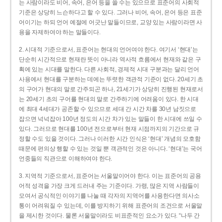
는 사람이라도 비어, 속어, 은어 등을 쓸 수는 있으므로 표준어의 사회적
기준은 상당히 느슨하다고 할 수 있다. 그러나 비어, 속어, 은어 등은 표준
어이기는 하되 언어 예절에 어긋난 말들이므로, 교양 있는 사람이라면 사
용을 자제하여야 하는 말들이다.
2. 시대적 기준으로서, 표준어는 현대의 언어여야 한다. 여기서 ‘현대’는
단순히 시간적으로 현재란 뜻이 아니라 역사적 흐름에서 현재와 같은 구
획에 있는 시대를 말한다. 다른 사회적, 경제적 시대 구분과는 달리 언어
사용에서 현대를 구분하는 데에는 뚜렷한 객관적 기준이 없다. 20세기 초
의 구어가 현대의 말로 간주되곤 하나, 21세기가 상당히 진행된 현재로서
는 20세기 초의 구어를 현대의 말로 간주하기에 어려움이 있다. 한 시대
에 최대 4세대가 공존할 수 있으므로 세대 간 시간 차를 30년 남짓으로
잡으면 넉넉잡아 100년 정도의 시간 차가 있는 말들이 한 시대에 쓰일 수
있다. 그러므로 현대를 100년 전으로부터 현재 시점까지의 기간으로 규
정할 수도 있을 것이다. 그러나 이러한 시간 인식은 ‘현대’ 개념의 모호함
때문에 편의상 행할 수 있는 것일 뿐 객관적인 것은 아니다. ‘현대’는 국어
언중들의 직관으로 이해하여야 한다.
3. 지역적 기준으로서, 표준어는 서울말이어야 한다. 이는 표준어의 공용
어적 성격을 가장 크게 드러내 주는 기준이다. 가령, 많은 지역 사람들이
모여서 공식적인 이야기를 나눌 때 각자의 지역어를 사용한다면 의사소
통이 어려워질 수 있는데, 이를 방지하기 위해 표준어의 조건으로 서울말
을 제시한 것이다. 물론 서울말이라도 비표준적인 요소가 있다. “나두 간