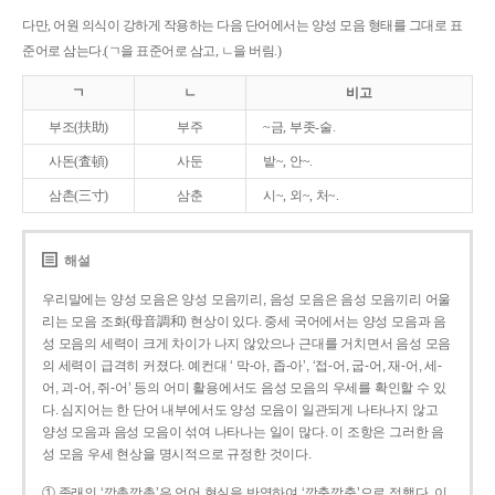
다만, 어원 의식이 강하게 작용하는 다음 단어에서는 양성 모음 형태를 그대로 표
준어로 삼는다.(ㄱ을 표준어로 삼고, ㄴ을 버림.)
ㄱ
ㄴ
비고
부조(扶助)
부주
~금, 부좃-술.
사돈(査頓)
사둔
밭~, 안~.
삼촌(三寸)
삼춘
시~, 외~, 처~.
해설
우리말에는 양성 모음은 양성 모음끼리, 음성 모음은 음성 모음끼리 어울
리는 모음 조화(母音調和) 현상이 있다. 중세 국어에서는 양성 모음과 음
성 모음의 세력이 크게 차이가 나지 않았으나 근대를 거치면서 음성 모음
의 세력이 급격히 커졌다. 예컨대 ‘ 막-아, 좁-아’, ‘접-어, 굽-어, 재-어, 세-
어, 괴-어, 쥐-어’ 등의 어미 활용에서도 음성 모음의 우세를 확인할 수 있
다. 심지어는 한 단어 내부에서도 양성 모음이 일관되게 나타나지 않고
양성 모음과 음성 모음이 섞여 나타나는 일이 많다. 이 조항은 그러한 음
성 모음 우세 현상을 명시적으로 규정한 것이다.
① 종래의 ‘깡총깡총’은 언어 현실을 반영하여 ‘깡충깡충’으로 정했다. 이