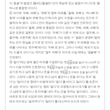
이, 돐을’의 발음인 [돌씨], [돌쓸]이 언어 현실에 있는 발음이 아니므로 ‘돌’
하나로 통합한 것이다.
② 과거에 ‘두째, 세째’는 ‘첫째’와 함께 차례를, ‘둘째, 셋째’는 ‘하나째’와
함께 ‘사과를 벌써 셋째 먹는다’에서와 같이 수량을 나타내는 것으로 구
별하여 써 왔다. 그러나 언어 현실에서 이와 같은 구별은 인위적인 것이
라고 판단되어 ‘둘째, 셋째’로 통합한 것이다. 따라서 ‘두째, 세째, 네째’와
같은 표현은 잘못된 것이다. 다만, ‘두째’가 다른 수 뒤에 오는 ‘열두째, 스
물두째, 서른두째’ 등은 인정하였는데, 이는 받침 ‘ㄹ’ 발음이 분명히 탈락
하는 언어 현실을 근거로 한 것이다. 순서가 첫 번째나 두 번째쯤 되는 차
례를 나타내는 ‘한두째’에서도 ‘두째’로 쓴다. 그러나 이에도 예외가 있는
데, 드물게 쓰이기는 하지만 ‘열두 개째’의 의미로 쓰일 때에는 ‘열둘째’가
인정된다.
③ ‘빌다’에는 원래 물건 따위를 구걸한다는 뜻
과 신
(
밥을 빌러 다니다)
예
이나 사람 따위에 간청한다는 뜻
, 그리고 나중에
(
하늘에 소원을 빌다)
예
갚기로 하고 남의 물건이나 돈을 쓴다는 뜻
이 있
(
친구에게 돈을 빌다)
예
었다. 그런데 나중에 갚기로 하고 남의 물건이나 돈을 쓴다는 뜻의 ‘빌
다’는 ‘빌리다’로 형태가 바뀜에 따라 ‘빌다’를 버리고 ‘빌리다’를 표준어
로 삼은 것이다. ‘빌리다’는 원래 ‘빌다’의 피동형으로서 대가를 받기로 하
고 남에게 물건이나 돈 따위를 내어 주는 것을 뜻하는 말이었다. 그러나
새로운 뜻으로 쓰임에 따라 원래의 의미는 잃어버리게 되었다. 그래서 원
래의 의미로는 ‘빌려주다’가 ‘빌리다’를 대신하여 쓰이게 되었다.