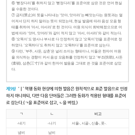
⑥ ‘뻗장다리’를 취하지 않고 ‘뻗정다리’를 표준어로 삼은 것은 언어 현실
을 수용한 것이다.
⑦ 금지(禁止)의 뜻을 나타내는 ‘앗아, 앗아라’는 빼앗는다는 원뜻과는 멀
어져서 단지 하지 말라는 뜻이 되었는데, 현실 발음에 따라 음성 모음 형
태를 취하여 ‘아서, 아서라’로 한 것이다. 어원 의식이 희박해졌으므로 어
법에 따라 ‘앗어, 앗어라’와 같이 적지 않고 ‘아서, 아서라’와 같이 적는다.
⑧ ‘오똑이’도 명사나 부사로 다 인정하지 않고 ‘오뚝이’만을 표준어로 정
하였다. ‘오똑하다’도 취하지 않고 ‘오뚝하다’를 표준어로 삼는다.
⑨ 다만, ‘부주, 사둔, 삼춘’은 널리 쓰이는 형태이나, 이들은 한자어 어원
을 의식하는 경향이 커서 음성 모음화를 인정하지 않고 ‘부조(扶助), 사돈
(査頓), 삼촌(三寸)’과 같이 한자어 발음을 그대로 쓴 것을 표준어로 삼았
다.
제9항
‘ㅣ’ 역행 동화 현상에 의한 발음은 원칙적으로 표준 발음으로 인정
하지 아니하되, 다만 다음 단어들은 그러한 동화가 적용된 형태를 표준어
로 삼는다.(ㄱ을 표준어로 삼고, ㄴ을 버림.)
ㄱ
ㄴ
비고
-내기
-나기
서울-, 시골-, 신출-, 풋-.
냄비
남비