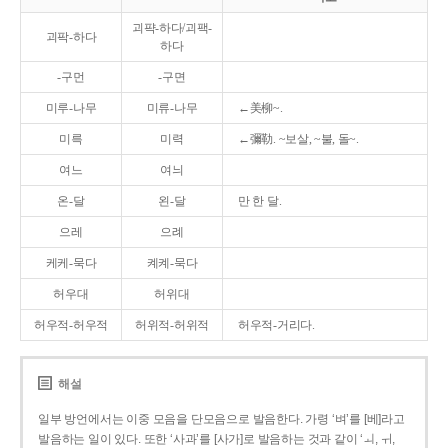
괴퍅-하다/괴팩-
괴팍-하다
하다
-구먼
-구면
미루-나무
미류-나무
←美柳~.
미륵
미력
←彌勒. ~보살, ~불, 돌~.
여느
여늬
온-달
왼-달
만 한 달.
으레
으례
케케-묵다
켸켸-묵다
허우대
허위대
허우적-허우적
허위적-허위적
허우적-거리다.
해설
일부 방언에서는 이중 모음을 단모음으로 발음한다. 가령 ‘벼’를 [베]라고
발음하는 일이 있다. 또한 ‘사과’를 [사가]로 발음하는 것과 같이 ‘ㅚ, ㅟ,