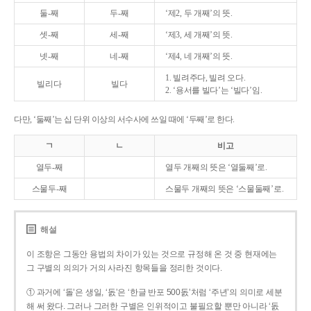
둘-째
두-째
‘제2, 두 개째’의 뜻.
셋-째
세-째
‘제3, 세 개째’의 뜻.
넷-째
네-째
‘제4, 네 개째’의 뜻.
1. 빌려주다, 빌려 오다.
빌리다
빌다
2. ‘용서를 빌다’는 ‘빌다’임.
다만, ‘둘째’는 십 단위 이상의 서수사에 쓰일 때에 ‘두째’로 한다.
ㄱ
ㄴ
비고
열두-째
열두 개째의 뜻은 ‘열둘째’로.
스물두-째
스물두 개째의 뜻은 ‘스물둘째’로.
해설
이 조항은 그동안 용법의 차이가 있는 것으로 규정해 온 것 중 현재에는
그 구별의 의의가 거의 사라진 항목들을 정리한 것이다.
① 과거에 ‘돌’은 생일, ‘돐’은 ‘한글 반포 500돐’처럼 ‘주년’의 의미로 세분
해 써 왔다. 그러나 그러한 구별은 인위적이고 불필요할 뿐만 아니라 ‘돐