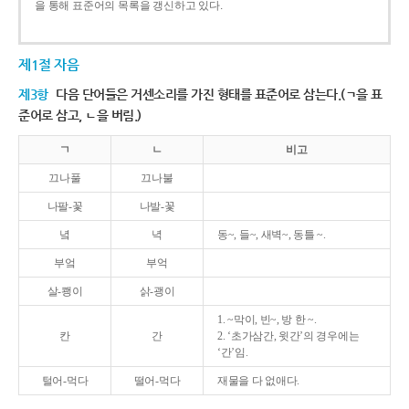
을 통해 표준어의 목록을 갱신하고 있다.
제1절 자음
제3항
다음 단어들은 거센소리를 가진 형태를 표준어로 삼는다.(ㄱ을 표
준어로 삼고, ㄴ을 버림.)
ㄱ
ㄴ
비고
끄나풀
끄나불
나팔-꽃
나발-꽃
녘
녁
동~, 들~, 새벽~, 동틀 ~.
부엌
부억
살-쾡이
삵-괭이
1. ~막이, 빈~, 방 한 ~.
칸
간
2. ‘초가삼간, 윗간’의 경우에는
‘간’임.
털어-먹다
떨어-먹다
재물을 다 없애다.