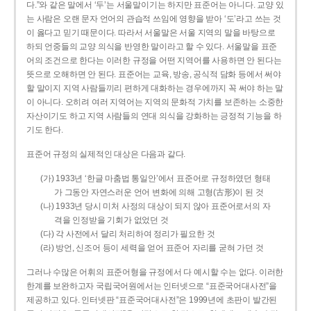
다.”와 같은 말에서 ‘두’는 서울말이기는 하지만 표준어는 아니다. 교양 있
는 사람은 오랜 문자 언어의 관습적 쓰임에 영향을 받아 ‘도’라고 쓰는 것
이 옳다고 믿기 때문이다. 따라서 서울말은 서울 지역의 말을 바탕으로
하되 언중들의 교양 의식을 반영한 말이라고 할 수 있다. 서울말을 표준
어의 조건으로 한다는 이러한 규정을 어떤 지역어를 사용하면 안 된다는
뜻으로 오해하면 안 된다. 표준어는 교육, 방송, 공식적 담화 등에서 써야
할 말이지 지역 사람들끼리 편하게 대화하는 경우에까지 꼭 써야 하는 말
이 아니다. 오히려 여러 지역어는 지역의 문화적 가치를 보존하는 소중한
자산이기도 하고 지역 사람들의 연대 의식을 강화하는 긍정적 기능을 하
기도 한다.
표준어 규정의 실제적인 대상은 다음과 같다.
(가) 1933년 ‘한글 마춤법 통일안’에서 표준어로 규정하였던 형태
가 그동안 자연스러운 언어 변화에 의해 고형(古形)이 된 것
(나) 1933년 당시 미처 사정의 대상이 되지 않아 표준어로서의 자
격을 인정받을 기회가 없었던 것
(다) 각 사전에서 달리 처리하여 정리가 필요한 것
(라) 방언, 신조어 등이 세력을 얻어 표준어 자리를 굳혀 가던 것
그러나 수많은 어휘의 표준어형을 규정에서 다 예시할 수는 없다. 이러한
한계를 보완하고자 국립국어원에서는 인터넷으로 “표준국어대사전”을
제공하고 있다. 인터넷판 “표준국어대사전”은 1999년에 초판이 발간된