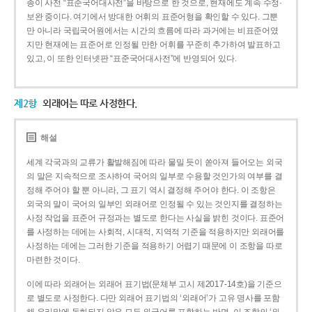
종이 사전 “표준국어대사전”을 바탕으로 한 것으로, 현재에도 계속 수정·
보완 중이다. 여기에서 방대한 어휘의 표준어형을 확인할 수 있다. 그뿐
만 아니라 국립국어원에서는 시간의 흐름에 따라 과거에는 비표준어였
지만 현재에는 표준어로 인정될 만한 어휘를 꾸준히 추가하여 발표하고
있고, 이 또한 인터넷판 “표준국어대사전”에 반영되어 있다.
제2항
외래어는 따로 사정한다.
해설
세계 각국과의 교류가 활발해짐에 따라 물밀 듯이 쏟아져 들어오는 외국
의 말은 지속적으로 조사하여 국어의 일부로 수용할 것인가의 여부를 결
정해 주어야 할 뿐 아니라, 그 표기 역시 결정해 주어야 한다. 이 조항은
외국의 말이 국어의 일부인 외래어로 인정될 수 있는 것인지를 결정하는
사정 작업을 표준어 규정과는 별도로 한다는 사실을 밝힌 것이다. 표준어
를 사정하는 데에는 사회적, 시대적, 지역적 기준을 적용하지만 외래어를
사정하는 데에는 그러한 기준을 적용하기 어렵기 때문에 이 조항을 따로
마련한 것이다.
이에 따라 외래어는 외래어 표기법(문체부 고시 제2017-14호)을 기준으
로 별도로 사정한다. 다만 외래어 표기법의 ‘외래어’가 고유 명사를 포함