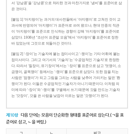
서 ‘강남콩’을 ‘강낭콩’으로 처리한 것과 마찬가지로 ‘냄비’를 표준어로 삼
은 것이다.
[붙임 1] ‘아지랑이’는 과거의 대사전들에서 ‘아지랭이’로 고쳐진 것이 교
과서에 반영되어 ‘아지랭이’가 표준어로 쓰여 왔으나, 현대 언중의 직관
이 ‘아지랑이’를 표준으로 인식하는 경향이 강해 ‘아지랑이’를 표준어로
삼았다. 1936년 “조선어 표준말 모음”에서 ‘아지랑이’를 표준어로 정한
바 있었는데 그것으로 되돌아간 것이다.
[붙임 2] ‘-장이’는 기술자에 붙는 접미사이고 ‘-쟁이’는 기타 어휘에 붙는
접미사이다. 그리고 여기서의 ‘기술자’는 ‘수공업적인 기술자’로 한정한
다. 따라서 ‘칠장이, 유기장이’에서는 ‘-장이’를 표준으로 삼고 ‘멋쟁이, 소
금쟁이, 골목쟁이’ 등에서는 ‘-쟁이’를 표준으로 삼았다. 또한 점을 치는
사람은 ‘점쟁이’가 되고 그림을 그리는 사람을 낮추어 가리키는 말은 ‘환
쟁이’가 된다. 이들은 수공업적인 기술자가 아니기 때문이다. 이처럼 의
미에 따라 ‘-장이’와 ‘-쟁이’를 구별해서 쓰기 때문에 갓을 만드는 기술자
는 ‘갓장이’, 갓을 쓴 사람을 낮잡아 이르는 말은 ‘갓쟁이’가 된다.
제10항
다음 단어는 모음이 단순화한 형태를 표준어로 삼는다.(ㄱ을 표
준어로 삼고, ㄴ을 버림.)
ㄱ
ㄴ
비고