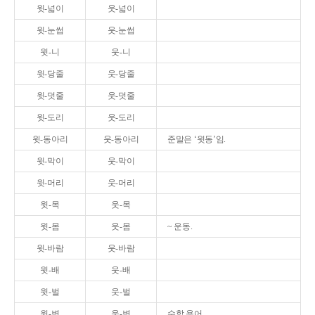
윗-넓이
웃-넓이
윗-눈썹
웃-눈썹
윗-니
웃-니
윗-당줄
웃-당줄
윗-덧줄
웃-덧줄
윗-도리
웃-도리
윗-동아리
웃-동아리
준말은 ‘윗동’임.
윗-막이
웃-막이
윗-머리
웃-머리
윗-목
웃-목
윗-몸
웃-몸
~ 운동.
윗-바람
웃-바람
윗-배
웃-배
윗-벌
웃-벌
윗-변
웃-변
수학 용어.