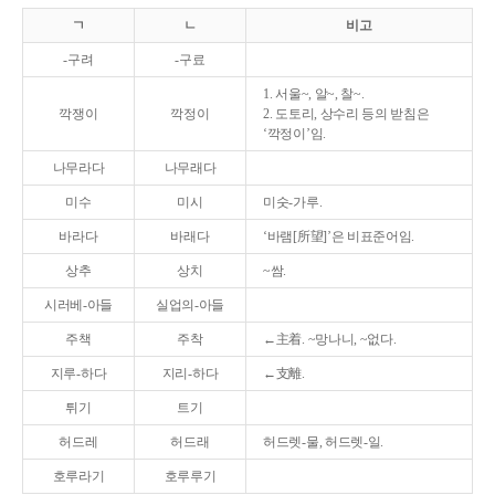
ㄱ
ㄴ
비고
-구려
-구료
1. 서울~, 알~, 찰~.
깍쟁이
깍정이
2. 도토리, 상수리 등의 받침은
‘깍정이’임.
나무라다
나무래다
미수
미시
미숫-가루.
바라다
바래다
‘바램[所望]’은 비표준어임.
상추
상치
~쌈.
시러베-아들
실업의-아들
주책
주착
←主着. ~망나니, ~없다.
지루-하다
지리-하다
←支離.
튀기
트기
허드레
허드래
허드렛-물, 허드렛-일.
호루라기
호루루기