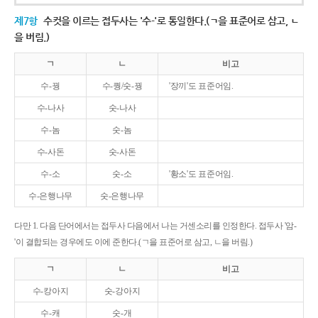
제7항
수컷을 이르는 접두사는 '수-'로 통일한다.(ㄱ을 표준어로 삼고, ㄴ
을 버림.)
ㄱ
ㄴ
비고
수-꿩
수-퀑/숫-꿩
'장끼'도 표준어임.
수-나사
숫-나사
수-놈
숫-놈
수-사돈
숫-사돈
수-소
숫-소
'황소'도 표준어임.
수-은행나무
숫-은행나무
다만 1. 다음 단어에서는 접두사 다음에서 나는 거센소리를 인정한다. 접두사 '암-
'이 결합되는 경우에도 이에 준한다.(ㄱ을 표준어로 삼고, ㄴ을 버림.)
ㄱ
ㄴ
비고
수-캉아지
숫-강아지
수-캐
숫-개