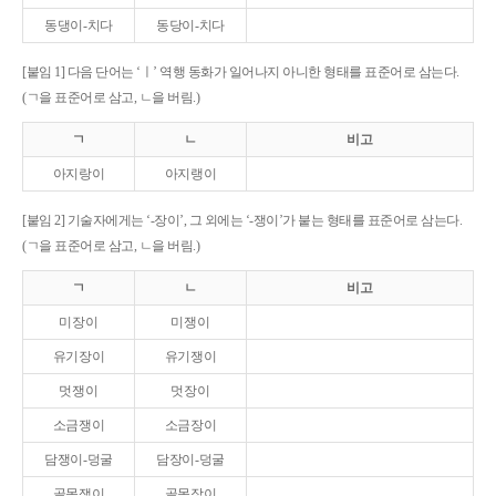
동댕이-치다
동당이-치다
[붙임 1] 다음 단어는 ‘ㅣ’ 역행 동화가 일어나지 아니한 형태를 표준어로 삼는다.
(ㄱ을 표준어로 삼고, ㄴ을 버림.)
ㄱ
ㄴ
비고
아지랑이
아지랭이
[붙임 2] 기술자에게는 ‘-장이’, 그 외에는 ‘-쟁이’가 붙는 형태를 표준어로 삼는다.
(ㄱ을 표준어로 삼고, ㄴ을 버림.)
ㄱ
ㄴ
비고
미장이
미쟁이
유기장이
유기쟁이
멋쟁이
멋장이
소금쟁이
소금장이
담쟁이-덩굴
담장이-덩굴
골목쟁이
골목장이