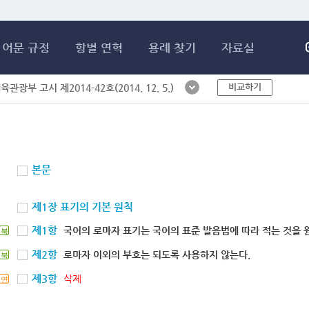
메인콘텐츠 바로가기
어문 규정
항별 연혁
용례 찾기
자료실
비교하기
체육관광부 고시 제2014-42호(2014. 12. 5.)
본문
제1장 표기의 기본 원칙
제1항
국어의 로마자 표기는 국어의 표준 발음법에 따라 적는 것을 
북
제2항
로마자 이외의 부호는 되도록 사용하지 않는다.
북
제3항
삭제
연