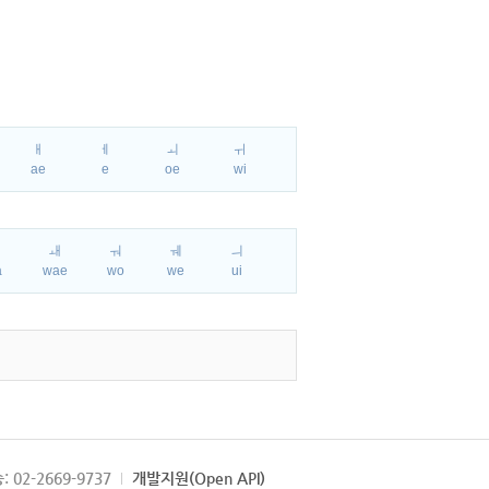
ㅐ
ㅔ
ㅚ
ㅟ
ae
e
oe
wi
ㅘ
ㅙ
ㅝ
ㅞ
ㅢ
a
wae
wo
we
ui
: 02-2669-9737
개발지원(Open API)