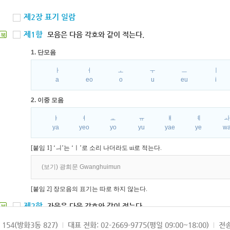
제2장 표기 일람
제1항
모음은 다음 각호와 같이 적는다.
북
1. 단모음
ㅏ
ㅓ
ㅗ
ㅜ
ㅡ
ㅣ
a
eo
o
u
eu
i
2. 이중 모음
ㅑ
ㅕ
ㅛ
ㅠ
ㅒ
ㅖ
ya
yeo
yo
yu
yae
ye
w
[붙임 1] ‘ㅢ’는 ‘ㅣ’로 소리 나더라도 ui로 적는다.
(보기) 광희문 Gwanghuimun
[붙임 2] 장모음의 표기는 따로 하지 않는다.
제2항
자음은 다음 각호와 같이 적는다.
북
1. 파열음
154(방화3동 827)
대표 전화: 02-2669-9775(평일 09:00~18:00)
전송