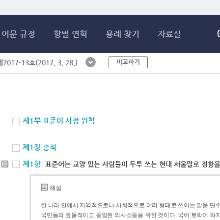
메인콘텐츠 바로가기
어문 규정
항별 연혁
용례 찾기
자료실
비교하기
017-13호(2017. 3. 28.)
제1부 표준어 사정 원칙
제1장 총칙
제1항
표준어는 교양 있는 사람들이 두루 쓰는 현대 서울말로 정함을
해설
한 나라 안에서 지역적으로나 사회적으로 여러 형태로 쓰이는 말을 단수
국민들의 효율적이고 통일된 의사소통을 위한 것이다. 국어 토박이 화자