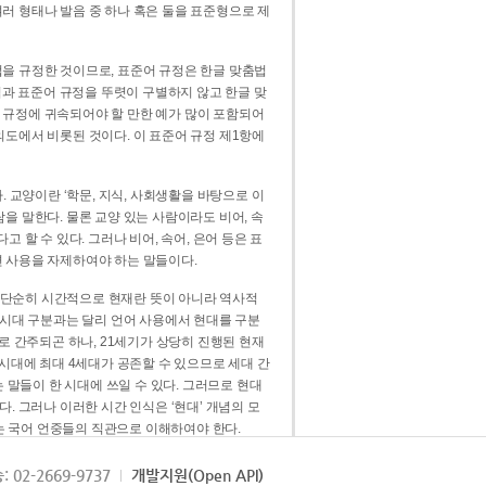
러 형태나 발음 중 하나 혹은 둘을 표준형으로 제
을 규정한 것이므로, 표준어 규정은 한글 맞춤법
법과 표준어 규정을 뚜렷이 구별하지 않고 한글 맞
 규정에 귀속되어야 할 만한 예가 많이 포함되어
의도에서 비롯된 것이다. 이 표준어 규정 제1항에
. 교양이란 ‘학문, 지식, 사회생활을 바탕으로 이
을 말한다. 물론 교양 있는 사람이라도 비어, 속
 할 수 있다. 그러나 비어, 속어, 은어 등은 표
 사용을 자제하여야 하는 말들이다.
’는 단순히 시간적으로 현재란 뜻이 아니라 역사적
 시대 구분과는 달리 언어 사용에서 현대를 구분
로 간주되곤 하나, 21세기가 상당히 진행된 현재
 시대에 최대 4세대가 공존할 수 있으므로 세대 간
는 말들이 한 시대에 쓰일 수 있다. 그러므로 현대
. 그러나 이러한 시간 인식은 ‘현대’ 개념의 모
’는 국어 언중들의 직관으로 이해하여야 한다.
용어적 성격을 가장 크게 드러내 주는 기준이다.
: 02-2669-9737
개발지원(Open API)