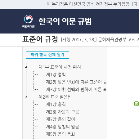
이 누리집은 대한민국 공식 전자정부 누리집입니다.
표준어 규정
[시행 2017. 3. 28.] 문화체육관광부 고시 제2
하위 항목 전체 열기
제1부 표준어 사정 원칙
제1장 총칙
제2장 발음 변화에 따른 표준어 규정
제3장 어휘 선택의 변화에 따른 표준어 규정
제2부 표준 발음법
제1장 총칙
북
제2장 자음과 모음
제3장 음의 길이
제4장 받침의 발음
제5장 음의 동화