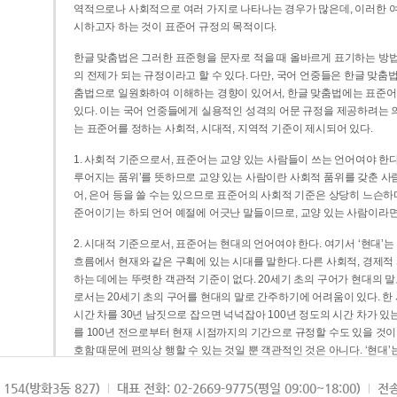
역적으로나 사회적으로 여러 가지로 나타나는 경우가 많은데, 이러한 여
시하고자 하는 것이 표준어 규정의 목적이다.
한글 맞춤법은 그러한 표준형을 문자로 적을 때 올바르게 표기하는 방법
의 전제가 되는 규정이라고 할 수 있다. 다만, 국어 언중들은 한글 맞춤
춤법으로 일원화하여 이해하는 경향이 있어서, 한글 맞춤법에는 표준어
있다. 이는 국어 언중들에게 실용적인 성격의 어문 규정을 제공하려는 
는 표준어를 정하는 사회적, 시대적, 지역적 기준이 제시되어 있다.
1. 사회적 기준으로서, 표준어는 교양 있는 사람들이 쓰는 언어여야 한다
루어지는 품위’를 뜻하므로 교양 있는 사람이란 사회적 품위를 갖춘 사람
어, 은어 등을 쓸 수는 있으므로 표준어의 사회적 기준은 상당히 느슨하다고
준어이기는 하되 언어 예절에 어긋난 말들이므로, 교양 있는 사람이라면
2. 시대적 기준으로서, 표준어는 현대의 언어여야 한다. 여기서 ‘현대
흐름에서 현재와 같은 구획에 있는 시대를 말한다. 다른 사회적, 경제적
하는 데에는 뚜렷한 객관적 기준이 없다. 20세기 초의 구어가 현대의 말
로서는 20세기 초의 구어를 현대의 말로 간주하기에 어려움이 있다. 한
시간 차를 30년 남짓으로 잡으면 넉넉잡아 100년 정도의 시간 차가 있
를 100년 전으로부터 현재 시점까지의 기간으로 규정할 수도 있을 것이다
호함 때문에 편의상 행할 수 있는 것일 뿐 객관적인 것은 아니다. ‘현대
3. 지역적 기준으로서, 표준어는 서울말이어야 한다. 이는 표준어의 공
154(방화3동 827)
대표 전화: 02-2669-9775(평일 09:00~18:00)
전송