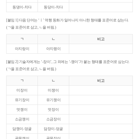
동댕이-치다
동당이-치다
[붙임 1] 다음 단어는 ‘ㅣ’ 역행 동화가 일어나지 아니한 형태를 표준어로 삼는다.
(ㄱ을 표준어로 삼고, ㄴ을 버림.)
ㄱ
ㄴ
비고
아지랑이
아지랭이
[붙임 2] 기술자에게는 ‘-장이’, 그 외에는 ‘-쟁이’가 붙는 형태를 표준어로 삼는다.
(ㄱ을 표준어로 삼고, ㄴ을 버림.)
ㄱ
ㄴ
비고
미장이
미쟁이
유기장이
유기쟁이
멋쟁이
멋장이
소금쟁이
소금장이
담쟁이-덩굴
담장이-덩굴
골목쟁이
골목장이