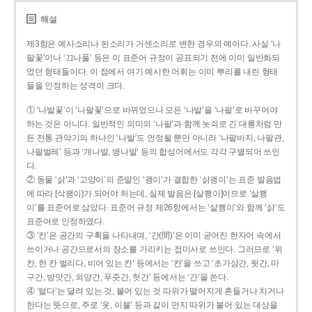
해설
제3항은 예사소리나 된소리가 거센소리로 변한 경우의 예이다. 사실 ‘나
팔꽃’이나 ‘끄나풀’ 등은 이 표준어 규정이 공표되기 전에 이미 일반화되
었던 형태들이다. 이 점에서 여기 예시한 어휘는 이미 뿌리를 내린 형태
들을 인정하는 성격이 크다.
① ‘나발꽃’이 ‘나팔꽃’으로 바뀌었으나 모든 ‘나발’을 ‘나팔’로 바꾸어야
하는 것은 아니다. 일반적인 의미의 ‘나팔’과 함께 놋쇠로 긴 대롱처럼 만
든 전통 관악기의 하나인 ‘나발’도 인정될 뿐만 아니라 ‘나팔바지, 나팔관,
나팔벌레’ 등과 ‘개나발, 병나발’ 등의 합성어에서도 각각 구별되어 쓰인
다.
② 동물 ‘삵’과 ‘고양이’의 준말인 ‘괭이’가 결합한 ‘삵괭이’는 표준 발음법
에 따라 [삭꽹이]가 되어야 하는데, 실제 발음은 [살쾡이]이므로 ‘살쾡
이’를 표준어로 삼았다. 표준어 규정 제26항에서는 ‘살쾡이’와 함께 ‘삵’도
표준어로 인정하였다.
③ ‘칸’은 공간의 구획을 나타내며, ‘간(間)’은 이미 굳어진 한자어 속에서
쓰이거나 공간으로서의 장소를 가리키는 접미사로 쓰인다. 그러므로 ‘위
칸, 한 칸 벌리다, 비어 있는 칸’ 등에서는 ‘칸’을 쓰고 ‘초가삼간, 뒷간, 마
구간, 방앗간, 외양간, 푸줏간, 헛간’ 등에서는 ‘간’을 쓴다.
④ ‘털다’는 달려 있는 것, 붙어 있는 것 따위가 떨어지게 흔들거나 치거나
한다는 뜻으로, 주로 ‘옷, 이불’ 등과 같이 먼지 따위가 붙어 있는 대상을