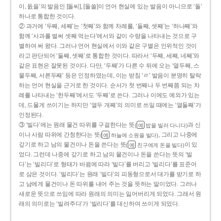
이, 돐을’의 발음인 [돌씨], [돌쓸]이 언어 현실에 있는 발음이 아니므로 ‘돌’
하나로 통합한 것이다.
② 과거에 ‘두째, 세째’는 ‘첫째’와 함께 차례를, ‘둘째, 셋째’는 ‘하나째’와
함께 ‘사과를 벌써 셋째 먹는다’에서와 같이 수량을 나타내는 것으로 구
별하여 써 왔다. 그러나 언어 현실에서 이와 같은 구별은 인위적인 것이
라고 판단되어 ‘둘째, 셋째’로 통합한 것이다. 따라서 ‘두째, 세째, 네째’와
같은 표현은 잘못된 것이다. 다만, ‘두째’가 다른 수 뒤에 오는 ‘열두째, 스
물두째, 서른두째’ 등은 인정하였는데, 이는 받침 ‘ㄹ’ 발음이 분명히 탈락
하는 언어 현실을 근거로 한 것이다. 순서가 첫 번째나 두 번째쯤 되는 차
례를 나타내는 ‘한두째’에서도 ‘두째’로 쓴다. 그러나 이에도 예외가 있는
데, 드물게 쓰이기는 하지만 ‘열두 개째’의 의미로 쓰일 때에는 ‘열둘째’가
인정된다.
③ ‘빌다’에는 원래 물건 따위를 구걸한다는 뜻
과 신
(
밥을 빌러 다니다)
예
이나 사람 따위에 간청한다는 뜻
, 그리고 나중에
(
하늘에 소원을 빌다)
예
갚기로 하고 남의 물건이나 돈을 쓴다는 뜻
이 있
(
친구에게 돈을 빌다)
예
었다. 그런데 나중에 갚기로 하고 남의 물건이나 돈을 쓴다는 뜻의 ‘빌
다’는 ‘빌리다’로 형태가 바뀜에 따라 ‘빌다’를 버리고 ‘빌리다’를 표준어
로 삼은 것이다. ‘빌리다’는 원래 ‘빌다’의 피동형으로서 대가를 받기로 하
고 남에게 물건이나 돈 따위를 내어 주는 것을 뜻하는 말이었다. 그러나
새로운 뜻으로 쓰임에 따라 원래의 의미는 잃어버리게 되었다. 그래서 원
래의 의미로는 ‘빌려주다’가 ‘빌리다’를 대신하여 쓰이게 되었다.