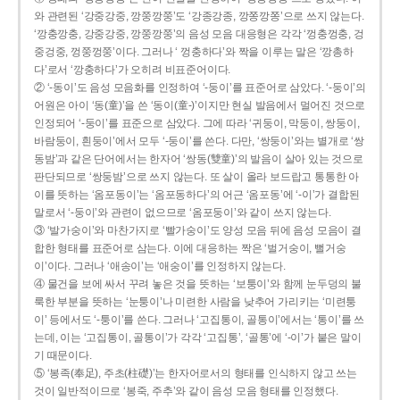
와 관련된 ‘강중강중, 깡쭝깡쭝’도 ‘강종강종, 깡쫑깡쫑’으로 쓰지 않는다.
‘깡충깡충, 강중강중, 깡쭝깡쭝’의 음성 모음 대응형은 각각 ‘껑충껑충, 겅
중겅중, 껑쭝껑쭝’이다. 그러나 ‘ 껑충하다’와 짝을 이루는 말은 ‘깡총하
다’로서 ‘깡충하다’가 오히려 비표준어이다.
② ‘-동이’도 음성 모음화를 인정하여 ‘-둥이’를 표준어로 삼았다. ‘-둥이’의
어원은 아이 ‘동(童)’을 쓴 ‘동이(童-)’이지만 현실 발음에서 멀어진 것으로
인정되어 ‘-둥이’를 표준으로 삼았다. 그에 따라 ‘귀둥이, 막둥이, 쌍둥이,
바람둥이, 흰둥이’에서 모두 ‘-둥이’를 쓴다. 다만, ‘쌍둥이’와는 별개로 ‘쌍
동밤’과 같은 단어에서는 한자어 ‘쌍동(雙童)’의 발음이 살아 있는 것으로
판단되므로 ‘쌍둥밤’으로 쓰지 않는다. 또 살이 올라 보드랍고 통통한 아
이를 뜻하는 ‘옴포동이’는 ‘옴포동하다’의 어근 ‘옴포동’에 ‘-이’가 결합된
말로서 ‘-둥이’와 관련이 없으므로 ‘옴포둥이’와 같이 쓰지 않는다.
③ ‘발가숭이’와 마찬가지로 ‘빨가숭이’도 양성 모음 뒤에 음성 모음이 결
합한 형태를 표준어로 삼는다. 이에 대응하는 짝은 ‘벌거숭이, 뻘거숭
이’이다. 그러나 ‘애송이’는 ‘애숭이’를 인정하지 않는다.
④ 물건을 보에 싸서 꾸려 놓은 것을 뜻하는 ‘보퉁이’와 함께 눈두덩의 불
룩한 부분을 뜻하는 ‘눈퉁이’나 미련한 사람을 낮추어 가리키는 ‘미련퉁
이’ 등에서도 ‘-퉁이’를 쓴다. 그러나 ‘고집통이, 골통이’에서는 ‘통이’를 쓰
는데, 이는 ‘고집통이, 골통이’가 각각 ‘고집통’, ‘골통’에 ‘-이’가 붙은 말이
기 때문이다.
⑤ ‘봉족(奉足), 주초(柱礎)’는 한자어로서의 형태를 인식하지 않고 쓰는
것이 일반적이므로 ‘봉죽, 주추’와 같이 음성 모음 형태를 인정했다.