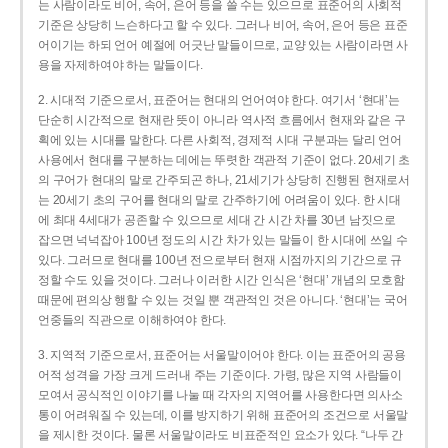
는 사람이라도 비어, 속어, 은어 등을 쓸 수는 있으므로 표준어의 사회적
기준은 상당히 느슨하다고 할 수 있다. 그러나 비어, 속어, 은어 등은 표준
어이기는 하되 언어 예절에 어긋난 말들이므로, 교양 있는 사람이라면 사
용을 자제하여야 하는 말들이다.
2. 시대적 기준으로서, 표준어는 현대의 언어여야 한다. 여기서 ‘현대’는
단순히 시간적으로 현재란 뜻이 아니라 역사적 흐름에서 현재와 같은 구
획에 있는 시대를 말한다. 다른 사회적, 경제적 시대 구분과는 달리 언어
사용에서 현대를 구분하는 데에는 뚜렷한 객관적 기준이 없다. 20세기 초
의 구어가 현대의 말로 간주되곤 하나, 21세기가 상당히 진행된 현재로서
는 20세기 초의 구어를 현대의 말로 간주하기에 어려움이 있다. 한 시대
에 최대 4세대가 공존할 수 있으므로 세대 간 시간 차를 30년 남짓으로
잡으면 넉넉잡아 100년 정도의 시간 차가 있는 말들이 한 시대에 쓰일 수
있다. 그러므로 현대를 100년 전으로부터 현재 시점까지의 기간으로 규
정할 수도 있을 것이다. 그러나 이러한 시간 인식은 ‘현대’ 개념의 모호함
때문에 편의상 행할 수 있는 것일 뿐 객관적인 것은 아니다. ‘현대’는 국어
언중들의 직관으로 이해하여야 한다.
3. 지역적 기준으로서, 표준어는 서울말이어야 한다. 이는 표준어의 공용
어적 성격을 가장 크게 드러내 주는 기준이다. 가령, 많은 지역 사람들이
모여서 공식적인 이야기를 나눌 때 각자의 지역어를 사용한다면 의사소
통이 어려워질 수 있는데, 이를 방지하기 위해 표준어의 조건으로 서울말
을 제시한 것이다. 물론 서울말이라도 비표준적인 요소가 있다. “나두 간