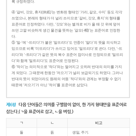
록 규정하였다.
④ ‘갈비, 갓모, 휴지(休紙)’는 변화된 형태인 ‘가리, 갈모, 수지’ 등도 각각
쓰였으나, 본래의 형태가 더 널리 쓰이므로 ‘갈비, 갓모, 휴지’의 형태를
표준어로 인정하였다. 다만, ‘갓모’와는 별개로 비가 올 때 갓 위에 덮어
쓰던 고깔 비슷하게 생긴 물건을 뜻하는 ‘갈모(-帽)’는 표준어로 인정한
다.
⑤ ‘밀-’에 ‘-뜨리다’가 붙은 ‘밀뜨리다’도 언중이 ‘밀다’의 뜻을 의식하고
있으므로 비록 ‘미뜨리다’가 쓰이고 있어도 ‘밀뜨리다’로 쓴다. 다만, ‘-뜨
리다’와 ‘-트리다’가 같은 뜻의 복수 표준어 접미사로 인정되므로 ‘밀뜨리
다’와 함께 ‘밀트리다’도 표준어로 인정된다.
⑥ ‘적이’는 의미적으로 ‘적다’와는 멀어지고 오히려 반대의 의미를 가지
게 되었다. 그 때문에 한동안 ‘저으기’가 널리 보급되기도 하였다. 그러나
반대의 뜻이 되었더라도 원래의 어원 ‘적다’와의 관계는 부정할 수 없기
때문에 ‘저으기’가 아닌 ‘적이’를 표준어로 삼았다.
제6항
다음 단어들은 의미를 구별함이 없이, 한 가지 형태만을 표준어로
삼는다.(ㄱ을 표준어로 삼고, ㄴ을 버림.)
ㄱ
ㄴ
비고
돌
돐
생일, 주기.