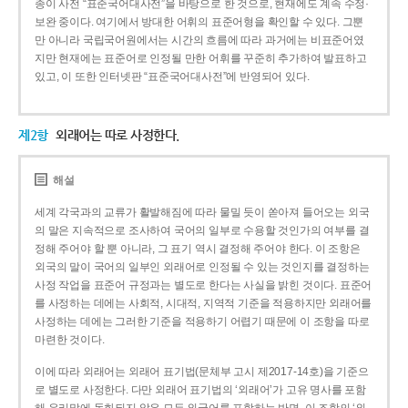
종이 사전 “표준국어대사전”을 바탕으로 한 것으로, 현재에도 계속 수정·
보완 중이다. 여기에서 방대한 어휘의 표준어형을 확인할 수 있다. 그뿐
만 아니라 국립국어원에서는 시간의 흐름에 따라 과거에는 비표준어였
지만 현재에는 표준어로 인정될 만한 어휘를 꾸준히 추가하여 발표하고
있고, 이 또한 인터넷판 “표준국어대사전”에 반영되어 있다.
제2항
외래어는 따로 사정한다.
해설
세계 각국과의 교류가 활발해짐에 따라 물밀 듯이 쏟아져 들어오는 외국
의 말은 지속적으로 조사하여 국어의 일부로 수용할 것인가의 여부를 결
정해 주어야 할 뿐 아니라, 그 표기 역시 결정해 주어야 한다. 이 조항은
외국의 말이 국어의 일부인 외래어로 인정될 수 있는 것인지를 결정하는
사정 작업을 표준어 규정과는 별도로 한다는 사실을 밝힌 것이다. 표준어
를 사정하는 데에는 사회적, 시대적, 지역적 기준을 적용하지만 외래어를
사정하는 데에는 그러한 기준을 적용하기 어렵기 때문에 이 조항을 따로
마련한 것이다.
이에 따라 외래어는 외래어 표기법(문체부 고시 제2017-14호)을 기준으
로 별도로 사정한다. 다만 외래어 표기법의 ‘외래어’가 고유 명사를 포함