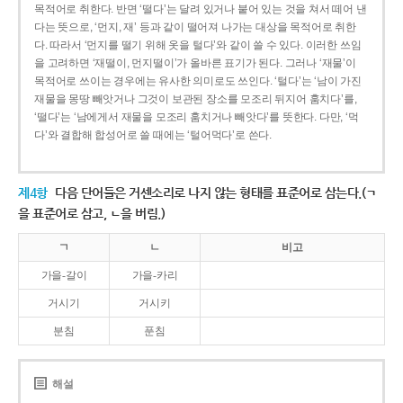
목적어로 취한다. 반면 ‘떨다’는 달려 있거나 붙어 있는 것을 쳐서 떼어 낸
다는 뜻으로, ‘먼지, 재’ 등과 같이 떨어져 나가는 대상을 목적어로 취한
다. 따라서 ‘먼지를 떨기 위해 옷을 털다’와 같이 쓸 수 있다. 이러한 쓰임
을 고려하면 ‘재떨이, 먼지떨이’가 올바른 표기가 된다. 그러나 ‘재물’이
목적어로 쓰이는 경우에는 유사한 의미로도 쓰인다. ‘털다’는 ‘남이 가진
재물을 몽땅 빼앗거나 그것이 보관된 장소를 모조리 뒤지어 훔치다’를,
‘떨다’는 ‘남에게서 재물을 모조리 훔치거나 빼앗다’를 뜻한다. 다만, ‘먹
다’와 결합해 합성어로 쓸 때에는 ‘털어먹다’로 쓴다.
제4항
다음 단어들은 거센소리로 나지 않는 형태를 표준어로 삼는다.(ㄱ
을 표준어로 삼고, ㄴ을 버림.)
ㄱ
ㄴ
비고
가을-갈이
가을-카리
거시기
거시키
분침
푼침
해설