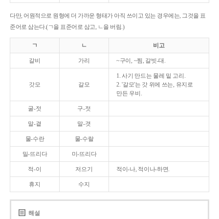
다만, 어원적으로 원형에 더 가까운 형태가 아직 쓰이고 있는 경우에는, 그것을 표
준어로 삼는다.(ㄱ을 표준어로 삼고, ㄴ을 버림.)
ㄱ
ㄴ
비고
갈비
가리
~구이, ~찜, 갈빗-대.
1. 사기 만드는 물레 밑 고리.
갓모
갈모
2. '갈모'는 갓 위에 쓰는, 유지로
만든 우비.
굴-젓
구-젓
말-곁
말-겻
물-수란
물-수랄
밀-뜨리다
미-뜨리다
적-이
저으기
적이-나, 적이나-하면.
휴지
수지
해설