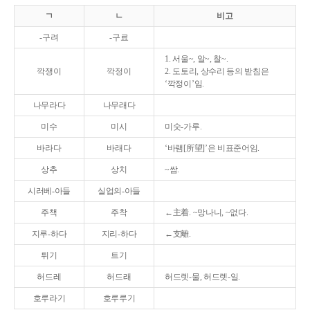
ㄱ
ㄴ
비고
-구려
-구료
1. 서울~, 알~, 찰~.
깍쟁이
깍정이
2. 도토리, 상수리 등의 받침은
‘깍정이’임.
나무라다
나무래다
미수
미시
미숫-가루.
바라다
바래다
‘바램[所望]’은 비표준어임.
상추
상치
~쌈.
시러베-아들
실업의-아들
주책
주착
←主着. ~망나니, ~없다.
지루-하다
지리-하다
←支離.
튀기
트기
허드레
허드래
허드렛-물, 허드렛-일.
호루라기
호루루기