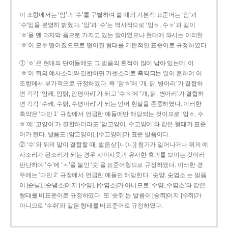
이 조항에서는 ‘암’과 ‘수’를 구별하여 쓸 때의 기본적 표준어는 ‘암’과
‘수’임을 분명히 밝혔다. ‘암’과 ‘수’는 역사적으로 ‘암ㅎ, 수ㅎ’과 같이
‘ㅎ’을 맨 마지막 음으로 가지고 있는 말이었으나 현대에 와서는 이러한
‘ㅎ’이 모두 떨어졌으므로 떨어진 형태를 기본적인 표준어로 규정하였다.
① ‘ㅎ’은 현대의 단어들에도 그 발음의 흔적이 많이 남아 있는데, 이
‘ㅎ’이 뒤의 예사소리와 결합하면 거센소리로 축약되는 일이 흔하여 이
조항에서 부가적으로 규정하였다. 즉 ‘암ㅎ’에 ‘개, 닭, 병아리’가 결합하
면 각각 ‘암캐, 암탉, 암평아리’가 되고 ‘수ㅎ’에 ‘개, 닭, 병아리’가 결합하
면 각각 ‘수캐, 수탉, 수평아리’가 되는 언어 현실을 존중하였다. 이러한
축약은 ‘다만 1’ 규정에서 언급한 예들에만 해당되는 것이므로 ‘암ㅎ, 수
ㅎ’에 ‘고양이’가 결합하더라도 ‘암고양이, 수고양이’와 같은 형태가 표준
어가 된다. 발음도 [암고양이], [수고양이]가 표준 발음이다.
② ‘수’와 뒤의 말이 결합할 때, 발음상 [ㄴ(ㄴ)] 첨가가 일어나거나 뒤의 예
사소리가 된소리가 되는 경우 사이시옷과 유사한 효과를 보이는 것이라
판단하여 ‘수’에 ‘ㅅ’을 붙인 ‘숫’을 표준어형으로 규정하였다. 이러한 경
우에는 ‘다만 2’ 규정에서 언급한 예들만 해당한다. ‘숫양, 숫염소’는 발음
이 [순냥], [순념소]이지 [수양], [수염소]가 아니므로 ‘수양, 수염소’와 같은
형태를 비표준어로 규정하였다. 또 ‘숫쥐’는 발음이 [숟쮜]이지 [수쥐]가
아니므로 ‘수쥐’와 같은 형태를 비표준어로 규정하였다.