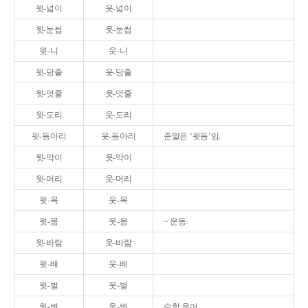
윗-넓이
웃-넓이
윗-눈썹
웃-눈썹
윗-니
웃-니
윗-당줄
웃-당줄
윗-덧줄
웃-덧줄
윗-도리
웃-도리
윗-동아리
웃-동아리
준말은 ‘윗동’임.
윗-막이
웃-막이
윗-머리
웃-머리
윗-목
웃-목
윗-몸
웃-몸
~ 운동.
윗-바람
웃-바람
윗-배
웃-배
윗-벌
웃-벌
윗-변
웃-변
수학 용어.