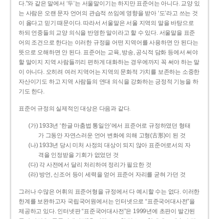
다.”와 같은 말에서 ‘두’는 서울말이기는 하지만 표준어는 아니다. 교양 있
는 사람은 오랜 문자 언어의 관습적 쓰임에 영향을 받아 ‘도’라고 쓰는 것
이 옳다고 믿기 때문이다. 따라서 서울말은 서울 지역의 말을 바탕으로
하되 언중들의 교양 의식을 반영한 말이라고 할 수 있다. 서울말을 표준
어의 조건으로 한다는 이러한 규정을 어떤 지역어를 사용하면 안 된다는
뜻으로 오해하면 안 된다. 표준어는 교육, 방송, 공식적 담화 등에서 써야
할 말이지 지역 사람들끼리 편하게 대화하는 경우에까지 꼭 써야 하는 말
이 아니다. 오히려 여러 지역어는 지역의 문화적 가치를 보존하는 소중한
자산이기도 하고 지역 사람들의 연대 의식을 강화하는 긍정적 기능을 하
기도 한다.
표준어 규정의 실제적인 대상은 다음과 같다.
(가) 1933년 ‘한글 마춤법 통일안’에서 표준어로 규정하였던 형태
가 그동안 자연스러운 언어 변화에 의해 고형(古形)이 된 것
(나) 1933년 당시 미처 사정의 대상이 되지 않아 표준어로서의 자
격을 인정받을 기회가 없었던 것
(다) 각 사전에서 달리 처리하여 정리가 필요한 것
(라) 방언, 신조어 등이 세력을 얻어 표준어 자리를 굳혀 가던 것
그러나 수많은 어휘의 표준어형을 규정에서 다 예시할 수는 없다. 이러한
한계를 보완하고자 국립국어원에서는 인터넷으로 “표준국어대사전”을
제공하고 있다. 인터넷판 “표준국어대사전”은 1999년에 초판이 발간된