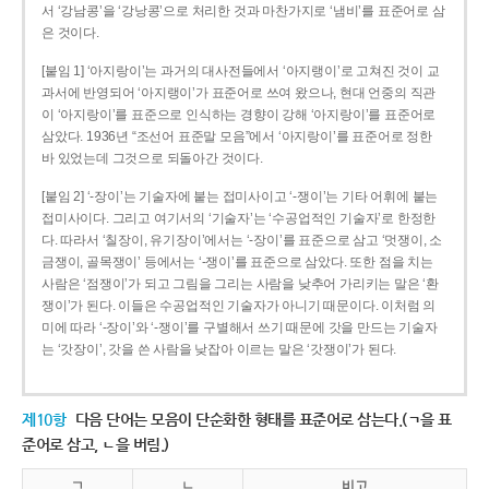
서 ‘강남콩’을 ‘강낭콩’으로 처리한 것과 마찬가지로 ‘냄비’를 표준어로 삼
은 것이다.
[붙임 1] ‘아지랑이’는 과거의 대사전들에서 ‘아지랭이’로 고쳐진 것이 교
과서에 반영되어 ‘아지랭이’가 표준어로 쓰여 왔으나, 현대 언중의 직관
이 ‘아지랑이’를 표준으로 인식하는 경향이 강해 ‘아지랑이’를 표준어로
삼았다. 1936년 “조선어 표준말 모음”에서 ‘아지랑이’를 표준어로 정한
바 있었는데 그것으로 되돌아간 것이다.
[붙임 2] ‘-장이’는 기술자에 붙는 접미사이고 ‘-쟁이’는 기타 어휘에 붙는
접미사이다. 그리고 여기서의 ‘기술자’는 ‘수공업적인 기술자’로 한정한
다. 따라서 ‘칠장이, 유기장이’에서는 ‘-장이’를 표준으로 삼고 ‘멋쟁이, 소
금쟁이, 골목쟁이’ 등에서는 ‘-쟁이’를 표준으로 삼았다. 또한 점을 치는
사람은 ‘점쟁이’가 되고 그림을 그리는 사람을 낮추어 가리키는 말은 ‘환
쟁이’가 된다. 이들은 수공업적인 기술자가 아니기 때문이다. 이처럼 의
미에 따라 ‘-장이’와 ‘-쟁이’를 구별해서 쓰기 때문에 갓을 만드는 기술자
는 ‘갓장이’, 갓을 쓴 사람을 낮잡아 이르는 말은 ‘갓쟁이’가 된다.
제10항
다음 단어는 모음이 단순화한 형태를 표준어로 삼는다.(ㄱ을 표
준어로 삼고, ㄴ을 버림.)
ㄱ
ㄴ
비고