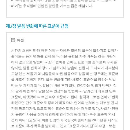
해 우리말에 동화되지 않은 모든 외국어를 포함하는 반면, 이 조항의 ‘외
래어’는 우리말에 편입된 말만을 이르는 좁은 개념이다.
제2장 발음 변화에 따른 표준어 규정
해설
시간의 흐름에 따라 어떤 어휘는 자음과 모음의 발음이 달라지고 길이가
줄어드는 등의 변화를 입게 된다. 어문 규범을 자주 바꾸는 것은 바람직
하지 않으므로 발음에 다소의 변화를 입어도 표준어를 곧바로 바꾸지는
않지만, 발음 변화의 정도가 심하거나 발음이 변한 지 오래되어 대부분의
교양 있는 서울 지역 사람들이 바뀐 발음으로 말을 하는 경우에는 표준어
를 새로이 정하게 된다. 발음 변화에 따라 새로이 표준어를 정하는 방법
에는 두 가지가 있다. 발음이 바뀐 후의 말만 인정하는 방법과 바뀌기 전
의 말과 바뀐 후의 말을 모두 인정하는 방법이다. 앞엣것에 따르면 단수
표준어, 뒤엣것에 따르면 복수 표준어가 된다. 원칙적으로는 언어가 변화
하였으면 단수 표준어로 정해야 하겠으나, 언어의 변화에는 대부분 긴 시
간의 과도기가 있으므로 복수 표준어로 정하는 경우도 있다. 사회가 언어
의 규범적 사용을 점차 유연하게 인식하게 됨에 따라 복수 표준어 역시
점차 확대되고 있다. 이를 반영하여 국립국어원에서는 2011년을 시작으
로 표준어 추가 목록을 발표하고 있고, “표준국어대사전”의 수정ㆍ보완