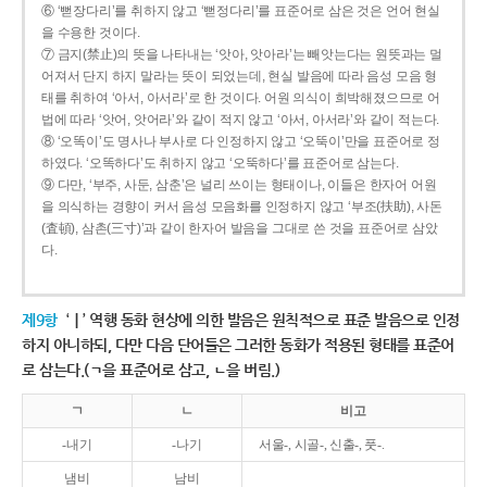
⑥ ‘뻗장다리’를 취하지 않고 ‘뻗정다리’를 표준어로 삼은 것은 언어 현실
을 수용한 것이다.
⑦ 금지(禁止)의 뜻을 나타내는 ‘앗아, 앗아라’는 빼앗는다는 원뜻과는 멀
어져서 단지 하지 말라는 뜻이 되었는데, 현실 발음에 따라 음성 모음 형
태를 취하여 ‘아서, 아서라’로 한 것이다. 어원 의식이 희박해졌으므로 어
법에 따라 ‘앗어, 앗어라’와 같이 적지 않고 ‘아서, 아서라’와 같이 적는다.
⑧ ‘오똑이’도 명사나 부사로 다 인정하지 않고 ‘오뚝이’만을 표준어로 정
하였다. ‘오똑하다’도 취하지 않고 ‘오뚝하다’를 표준어로 삼는다.
⑨ 다만, ‘부주, 사둔, 삼춘’은 널리 쓰이는 형태이나, 이들은 한자어 어원
을 의식하는 경향이 커서 음성 모음화를 인정하지 않고 ‘부조(扶助), 사돈
(査頓), 삼촌(三寸)’과 같이 한자어 발음을 그대로 쓴 것을 표준어로 삼았
다.
제9항
‘ㅣ’ 역행 동화 현상에 의한 발음은 원칙적으로 표준 발음으로 인정
하지 아니하되, 다만 다음 단어들은 그러한 동화가 적용된 형태를 표준어
로 삼는다.(ㄱ을 표준어로 삼고, ㄴ을 버림.)
ㄱ
ㄴ
비고
-내기
-나기
서울-, 시골-, 신출-, 풋-.
냄비
남비