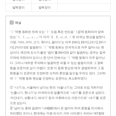
발목쟁이
발목장이
해설
‘ㅣ’ 역행 동화란 뒤에 오는 ‘ㅣ’ 모음 혹은 반모음 ‘ㅣ[j]’에 동화되어 앞에
있는 ‘ㅏ, ㅓ, ㅗ, ㅜ, ㅡ’가 각각 ‘ㅐ, ㅔ, ㅚ, ㅟ, ㅣ’로 바뀌는 현상을 말한다.
가령, ‘아비, 어미, 고기, 죽이다, 끓이다’는 자주 [애비], [에미], [괴기], [쥐기
다], [끼리다]로 발음된다. ‘ㅣ’ 역행 동화는 전국적으로 자주 일어나는 현
상이다. 체언에 조사가 붙은 ‘밥이’를 [배비]와 같이 발음하는 경우는 일부
지역에 국한되어 있으나, 한 단어 안에서는 ‘ㅣ’ 역행 동화가 자주 일어난
다. 그러나 대부분 주의해서 발음하면 피할 수 있는 발음이므로 그 동화
형을 표준어로 삼기 어렵다. 또한 이 동화 현상은 매우 광범위하여 그 동
화형을 다 표준어로 인정하면 오히려 혼란을 일으킬 우려도 있다. 그리하
여 ‘ㅣ’ 역행 동화 현상을 인정하는 표준어는 최소화하였다.
① ‘-나기’는, 서울에서 났다는 뜻의 ‘서울나기’는 그대로 쓰임 직하지만
‘신출나기, 풋나기’는 어색하므로 일률적으로 ‘-내기’를 표준으로 삼았다.
‘여간내기, 보통내기, 새내기’ 등의 어휘에서도 마찬가지로 ‘-내기’를 표준
으로 삼는다.
② ‘남비’는 종래 일본어 ‘나베[鍋]’에서 온 말이라 하여 원형을 의식해서
처리했던 것이나, 현대에는 어원 의식이 거의 사라졌다. 따라서 제5항에