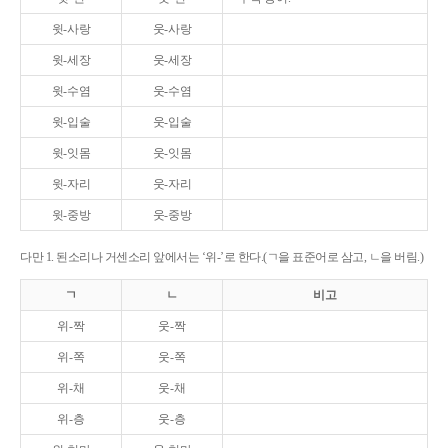
윗-사랑
웃-사랑
윗-세장
웃-세장
윗-수염
웃-수염
윗-입술
웃-입술
윗-잇몸
웃-잇몸
윗-자리
웃-자리
윗-중방
웃-중방
다만 1. 된소리나 거센소리 앞에서는 ‘위-’로 한다.(ㄱ을 표준어로 삼고, ㄴ을 버림.)
ㄱ
ㄴ
비고
위-짝
웃-짝
위-쪽
웃-쪽
위-채
웃-채
위-층
웃-층