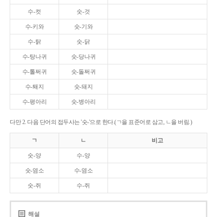
수-컷
숫-것
수-키와
숫-기와
수-탉
숫-닭
수-탕나귀
숫-당나귀
수-톨쩌귀
숫-돌쩌귀
수-퇘지
숫-돼지
수-평아리
숫-병아리
다만 2. 다음 단어의 접두사는 '숫-'으로 한다.(ㄱ을 표준어로 삼고, ㄴ을 버림.)
ㄱ
ㄴ
비고
숫-양
수-양
숫-염소
수-염소
숫-쥐
수-쥐
해설