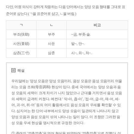
다만, 어원 의식이 강하게 작용하는 다음 단어에서는 양성 모음 형태를 그대로 표
준어로 삼는다.(ㄱ을 표준어로 삼고, ㄴ을 버림.)
ㄱ
ㄴ
비고
부조(扶助)
부주
~금, 부좃-술.
사돈(査頓)
사둔
밭~, 안~.
삼촌(三寸)
삼춘
시~, 외~, 처~.
해설
우리말에는 양성 모음은 양성 모음끼리, 음성 모음은 음성 모음끼리 어울
리는 모음 조화(母音調和) 현상이 있다. 중세 국어에서는 양성 모음과 음
성 모음의 세력이 크게 차이가 나지 않았으나 근대를 거치면서 음성 모음
의 세력이 급격히 커졌다. 예컨대 ‘ 막-아, 좁-아’, ‘접-어, 굽-어, 재-어, 세-
어, 괴-어, 쥐-어’ 등의 어미 활용에서도 음성 모음의 우세를 확인할 수 있
다. 심지어는 한 단어 내부에서도 양성 모음이 일관되게 나타나지 않고
양성 모음과 음성 모음이 섞여 나타나는 일이 많다. 이 조항은 그러한 음
성 모음 우세 현상을 명시적으로 규정한 것이다.
① 종래의 ‘깡총깡총’은 언어 현실을 반영하여 ‘깡충깡충’으로 정했다. 이