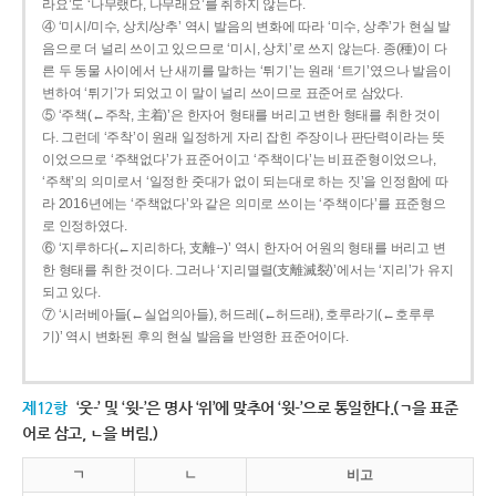
라요’도 ‘나무랬다, 나무래요’를 취하지 않는다.
④ ‘미시/미수, 상치/상추’ 역시 발음의 변화에 따라 ‘미수, 상추’가 현실 발
음으로 더 널리 쓰이고 있으므로 ‘미시, 상치’로 쓰지 않는다. 종(種)이 다
른 두 동물 사이에서 난 새끼를 말하는 ‘튀기’는 원래 ‘트기’였으나 발음이
변하여 ‘튀기’가 되었고 이 말이 널리 쓰이므로 표준어로 삼았다.
⑤ ‘주책(←주착, 主着)’은 한자어 형태를 버리고 변한 형태를 취한 것이
다. 그런데 ‘주착’이 원래 일정하게 자리 잡힌 주장이나 판단력이라는 뜻
이었으므로 ‘주책없다’가 표준어이고 ‘주책이다’는 비표준형이었으나,
‘주책’의 의미로서 ‘일정한 줏대가 없이 되는대로 하는 짓’을 인정함에 따
라 2016년에는 ‘주책없다’와 같은 의미로 쓰이는 ‘주책이다’를 표준형으
로 인정하였다.
⑥ ‘지루하다(←지리하다, 支離--)’ 역시 한자어 어원의 형태를 버리고 변
한 형태를 취한 것이다. 그러나 ‘지리멸렬(支離滅裂)’에서는 ‘지리’가 유지
되고 있다.
⑦ ‘시러베아들(←실업의아들), 허드레(←허드래), 호루라기(←호루루
기)’ 역시 변화된 후의 현실 발음을 반영한 표준어이다.
제12항
‘웃-’ 및 ‘윗-’은 명사 ‘위’에 맞추어 ‘윗-’으로 통일한다.(ㄱ을 표준
어로 삼고, ㄴ을 버림.)
ㄱ
ㄴ
비고