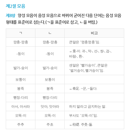
제2절 모음
제8항
양성 모음이 음성 모음으로 바뀌어 굳어진 다음 단어는 음성 모음
형태를 표준어로 삼는다.(ㄱ을 표준어로 삼고, ㄴ을 버림.)
ㄱ
ㄴ
비고
깡충-깡충
깡총-깡총
큰말은 ‘껑충껑충’임.
←童-이. 귀-, 막-, 선-, 쌍-, 검-,
-둥이
-동이
바람-, 흰-.
센말은 ‘빨가숭이’, 큰말은
발가-숭이
발가-송이
‘벌거숭이, 뻘거숭이’임.
보퉁이
보통이
봉죽
봉족
←奉足. ~꾼, ~들다.
뻗정-다리
뻗장-다리
아서, 아서라
앗아, 앗아라
하지 말라고 금지하는 말.
오뚝-이
오똑-이
부사도 ‘오뚝-이’임.
주추
주초
←柱礎. 주춧-돌.