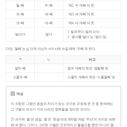
둘-째
두-째
‘제2, 두 개째’의 뜻.
셋-째
세-째
‘제3, 세 개째’의 뜻.
넷-째
네-째
‘제4, 네 개째’의 뜻.
1. 빌려주다, 빌려 오다.
빌리다
빌다
2. ‘용서를 빌다’는 ‘빌다’임.
다만, ‘둘째’는 십 단위 이상의 서수사에 쓰일 때에 ‘두째’로 한다.
ㄱ
ㄴ
비고
열두-째
열두 개째의 뜻은 ‘열둘째’로.
스물두-째
스물두 개째의 뜻은 ‘스물둘째’로.
해설
이 조항은 그동안 용법의 차이가 있는 것으로 규정해 온 것 중 현재에는
그 구별의 의의가 거의 사라진 항목들을 정리한 것이다.
① 과거에 ‘돌’은 생일, ‘돐’은 ‘한글 반포 500돐’처럼 ‘주년’의 의미로 세분
해 써 왔다. 그러나 그러한 구별은 인위적이고 불필요할 뿐만 아니라 ‘돐