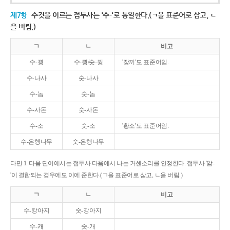
제7항
수컷을 이르는 접두사는 '수-'로 통일한다.(ㄱ을 표준어로 삼고, ㄴ
을 버림.)
ㄱ
ㄴ
비고
수-꿩
수-퀑/숫-꿩
'장끼'도 표준어임.
수-나사
숫-나사
수-놈
숫-놈
수-사돈
숫-사돈
수-소
숫-소
'황소'도 표준어임.
수-은행나무
숫-은행나무
다만 1. 다음 단어에서는 접두사 다음에서 나는 거센소리를 인정한다. 접두사 '암-
'이 결합되는 경우에도 이에 준한다.(ㄱ을 표준어로 삼고, ㄴ을 버림.)
ㄱ
ㄴ
비고
수-캉아지
숫-강아지
수-캐
숫-개