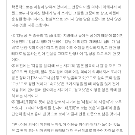
학문적으로는 어원이 밝혀져 있더라도 언중의 어원 의식이 약해져서 어
원으로부터 멀어진 형태가 널리 쓰이면 그 말을 표준어로 삼고, 어원에
충실한 형태이더라도 현실적으로 쓰이지 않는 말은 표준어로 삼지 않겠
다는 것을 다룬 조항이다.
① ‘강낭콩’은 중국의 ‘강남(江南)’ 지방에서 들여온 콩이기 때문에 붙여진
이름인데, ‘강남’의 형태가 변하여 ‘강낭’이 되었다. 제9항의 ‘남비’가 ‘냄
비’로 변한 것과 마찬가지로 언중이 이미 어원을 인식하지 않고 변한 형
태대로 발음하는 언어 현실을 그대로 반영하여 ‘강낭콩’으로 쓰게 한 것
이다.
② 예전에는 ‘지붕을 일 때에 쓰는 새끼’와 ‘좁은 골목이나 길’을 모두 ‘고
샅’으로 써 왔는데, 앞의 뜻의 말에 대해 어원 의식이 희박해져서 조사가
붙은 형태가 [고사시/고사슬] 등으로 발음되고 있으므로 앞의 뜻의 말을
‘고삿’으로 정한 것이다. ‘속고삿’은 초가지붕을 일 때 이엉을 얹기 전에
지붕 위에 건너질러 잡아매는 새끼이고, ‘겉고삿’은 이엉을 얹은 위에 걸
쳐 매는 새끼이다.
③ ‘월세(月貰)’와 뜻이 같은 말로서 과거에는 ‘삭월세’와 ‘사글세’가 모두
쓰였다. 그러나 ‘삭월세’를 한자어 ‘朔月貰’로 보는 것은 ‘사글세’의 음을
단순히 한자로 흉내 낸 것으로 보아 ‘사글세’만을 표준으로 삼은 것이다.
다만, 어원 의식이 여전히 남아 있어 어원을 의식한 형태가 쓰이는 것들
은 그 짝이 되는 비어원적인 형태보다 더 우선적으로 표준어 자격을 주도