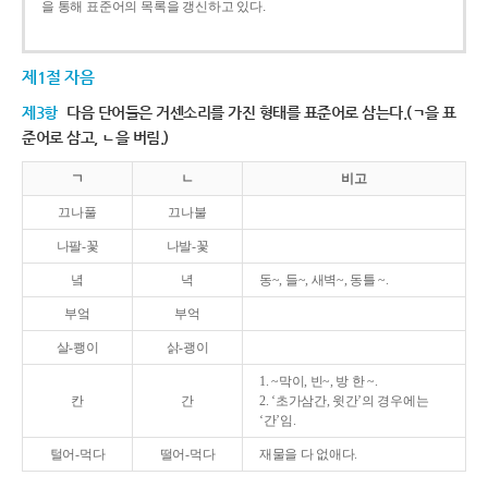
을 통해 표준어의 목록을 갱신하고 있다.
제1절 자음
제3항
다음 단어들은 거센소리를 가진 형태를 표준어로 삼는다.(ㄱ을 표
준어로 삼고, ㄴ을 버림.)
ㄱ
ㄴ
비고
끄나풀
끄나불
나팔-꽃
나발-꽃
녘
녁
동~, 들~, 새벽~, 동틀 ~.
부엌
부억
살-쾡이
삵-괭이
1. ~막이, 빈~, 방 한 ~.
칸
간
2. ‘초가삼간, 윗간’의 경우에는
‘간’임.
털어-먹다
떨어-먹다
재물을 다 없애다.