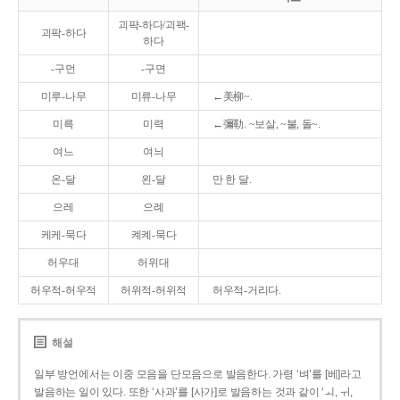
괴퍅-하다/괴팩-
괴팍-하다
하다
-구먼
-구면
미루-나무
미류-나무
←美柳~.
미륵
미력
←彌勒. ~보살, ~불, 돌~.
여느
여늬
온-달
왼-달
만 한 달.
으레
으례
케케-묵다
켸켸-묵다
허우대
허위대
허우적-허우적
허위적-허위적
허우적-거리다.
해설
일부 방언에서는 이중 모음을 단모음으로 발음한다. 가령 ‘벼’를 [베]라고
발음하는 일이 있다. 또한 ‘사과’를 [사가]로 발음하는 것과 같이 ‘ㅚ, ㅟ,