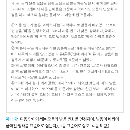
ㅘ, ㅝ’ 등의 원순 모음을 평순 모음으로 발음하는 일은 더 흔히 일어난다.
그러나 이 조항에서 다룬 단어들은 표준어 지역에서도 모음의 단순화 과
정을 겪고, 애초의 형태는 들어 보기 어렵게 된 것들이다.
① 사용 빈도가 높은 ‘괴퍅하다’는 ‘괴팍하다’로 발음이 바뀌었으므로 바
뀐 발음 ‘팍’을 인정하였다. 그러나 사용 빈도가 낮은 ‘강퍅하다, 퍅하다,
퍅성’ 등에서의 ‘퍅’은 ‘팍’으로 발음되지 않으므로 ‘퍅’이 아직도 표준어
형이다.
② ‘미류나무’는 버드나무의 한 종류이므로 ‘미류’는 어원적으로 분명히
버드나무의 의미를 담고 있는 ‘미류(美柳)’인데 이제 ‘미류’라고 발음하는
경우가 거의 없기 때문에 ‘미루나무’를 표준어로 삼았다.
③ ‘여느’도 원래 ‘여늬’였으나 이중 모음 ‘ㅢ’가 단모음 ‘ㅡ’로 변하였으므
로 ‘여느’를 표준어로 삼았다. ‘늬나노’의 ‘늬’도 언어 현실에서 [니]로 소리
나므로 ‘니나노’를 표준어로 삼는다.
④ ‘으례’ 역시 원래 ‘의례(依例)’에서 ‘으례’가 되었던 것인데 ‘례’의 발음
이 ‘레’로 바뀌었으므로 ‘으레’를 표준어로 삼았다. 한편 부사 ‘으레’에 다
시 ‘-이/-히’가 붙은 ‘으레이, 으레히’가 같은 뜻으로 쓰이는 일이 많은데,
이는 인정하지 않는다.
제11항
다음 단어에서는 모음의 발음 변화를 인정하여, 발음이 바뀌어
굳어진 형태를 표준어로 삼는다.(ㄱ을 표준어로 삼고, ㄴ을 버림.)