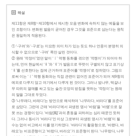
해설
제11항은 제8항~제10항에서 제시한 모음 변화에 속하지 않는 예들을 보
인 조항이다. 변화된 발음이 굳어진 경우 그것을 표준으로 삼는다는 원칙
은 동일하게 적용된다.
① ‘-구려’와 ‘-구료’는 미묘한 의미 차가 있는 듯도 하나 언중이 분명히 의
식할 수 없으므로 ‘-구려’ 쪽만 살린 것이다.
② 원래 ‘깍정이’였던 말이 ‘ㅣ’ 역행 동화를 겪으면 ‘깍젱이’가 되어야 하
는데, 언어 현실에서 ‘ㅐ’와 ‘ㅔ’가 발음으로 뚜렷이 구별되지 않고 표기상
‘ㅐ’를 선호한다는 점에 근거하여 표준어를 ‘깍쟁이’로 정하였다. 그럼으
로써 이는 ‘ㅣ’ 역행 동화와는 직접 관련이 없어진 표준어가 되어 제9항의
예외로 다루지 않고 여기에서 다루게 된 것이다. 그러나 밤나무, 떡갈나
무 따위의 열매를 싸고 있는 술잔 모양의 받침을 뜻하는 ‘깍정이’는 원래
의 말을 그대로 두었다.
③ ‘나무래다, 바래다’는 방언으로 해석하여 ‘나무라다, 바라다’를 표준어
로 삼았다. 그런데 근래 ‘바라다’에서 파생된 명사 ‘바람’을 ‘바램’으로 잘
못 쓰는 경향이 있다. ‘바람[風]’과의 혼동을 피하려는 심리 때문인 듯하
다. 그러나 동사가 ‘바라다’인 이상 그로부터 파생된 명사가 ‘바램’이 될
수는 없어 비고에서 이를 명기하였다. ‘바라다’의 활용형으로, ‘바랬다, 바
래요’는 비표준형이고 ‘바랐다, 바라요’가 표준형이 된다. ‘나무랐다, 나무