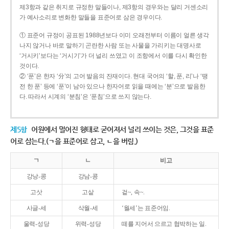
제3항과 같은 취지로 규정한 말들이나, 제3항의 경우와는 달리 거센소리
가 예사소리로 변화한 말들을 표준어로 삼은 경우이다.
① 표준어 규정이 공표된 1988년보다 이미 오래전부터 이름이 얼른 생각
나지 않거나 바로 말하기 곤란한 사람 또는 사물을 가리키는 대명사로
‘거시키’보다는 ‘거시기’가 더 널리 쓰였고 이 조항에서 이를 다시 확인한
것이다.
② ‘푼’은 한자 ‘分’의 고어 발음의 잔재이다. 현대 국어의 ‘할, 푼, 리’나 ‘땡
전 한 푼’ 등에 ‘푼’이 남아 있으나 한자어로 읽을 때에는 ‘분’으로 발음한
다. 따라서 시계의 ‘분침’은 ‘푼침’으로 쓰지 않는다.
제5항
어원에서 멀어진 형태로 굳어져서 널리 쓰이는 것은, 그것을 표준
어로 삼는다.(ㄱ을 표준어로 삼고, ㄴ을 버림.)
ㄱ
ㄴ
비고
강낭-콩
강남-콩
고삿
고샅
겉~, 속~.
사글-세
삭월-세
‘월세’는 표준어임.
울력-성당
위력-성당
떼를 지어서 으르고 협박하는 일.