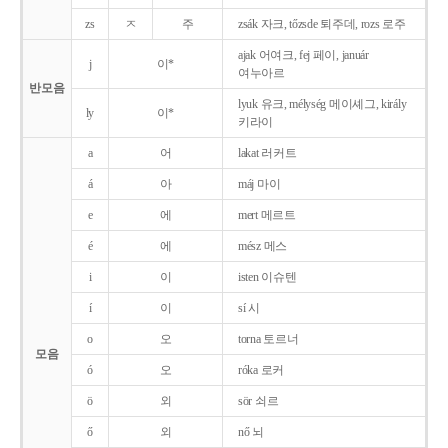
zs
ㅈ
주
zsák 자크, tőzsde 퇴주데, rozs 로주
ajak 어여크, fej 페이, január
j
이*
여누아르
반모음
lyuk 유크, mélység 메이셰그, király
ly
이*
키라이
a
어
lakat 러커트
á
아
máj 마이
e
에
mert 메르트
é
에
mész 메스
i
이
isten 이슈텐
í
이
sí 시
o
오
torna 토르너
모음
ó
오
róka 로커
ö
외
sör 쇠르
ő
외
nő 뇌