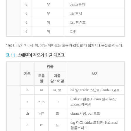
u
우
bunda 분더
ú
우
hús 후시
ü
위
füst 퓌슈트
ű
위
fű 퓌
* ny, s, j, ly의 ‘니, 시, 이, 이’는 뒤따르는 모음과 결합할 때 합쳐서 1 음절로 적는다.
표 11
스웨덴어 자모와 한글 대조표
한글
자모
보기
모음
자음
앞
앞ㆍ어말
b
ㅂ
ㅂ, 브
bal 발, snabbt 스납트, Jacob 야코브
Carlsson 칼손, Celsius 셀시우스,
c
ㅋ, ㅅ
ㄱ
Ericson 에릭손
ch
시*
크
charm 샤름, och 오크
dag 다그, dricka 드리카, Halmstad
d
ㄷ
드
할름스타드