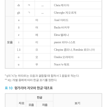
ch
ㅋ
ㅡ
Cheia 케이아
gh
ㄱ
ㅡ
Gheorghe 게오르게
a
아
Arad 아라드
ǎ
어
Bacǎu 바커우
e
에
Elena 엘레나
모음
i
이
pianist 피아니스트
î, â
으
Cîmpina 큼피나, România 로므니아
o
오
Oradea 오라데아
u
우
Nucet 누체트
* ş의 '시'는 뒤따르는 모음과 결합할 때 합쳐서 1 음절로 적는다.
** x는 개별 용례에 따라 한글 표기를 정한다.
표 10
헝가리어 자모와 한글 대조표
한글
자모
보기
모음
자음