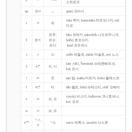
스트로프
qu
크ㅂ
ㅡ
quasi 크바시
ruka 루카, harmonika 하르모니카, mír
r
ㄹ
르
미르
르주,
řeka 르제카, námořník 나모르주니크,
ř
르ㅈ
르슈,
hořký 호르슈키,
르시
kouř 코우르시
s
ㅅ
스
sedlo 세들로, máslo 마슬로, nos 노스
šaty 샤티, Šternberk 슈테른베르크,
š
시*
슈, 시
koš 코시
t
ㅌ
트
tam 탐, matka 마트카, bolest 볼레스트
t'
티*
티
tělo 텔로, štěstí 슈테스티, obět' 오베티
vysoký 비소키, knihovna 크니호브나,
v
ㅂ
브, 프
kov 코프
w
ㅂ
브, 프
ㄱㅅ,
x**
ㄱ스
xerox 제록스, saxofón 삭소폰
ㅈ