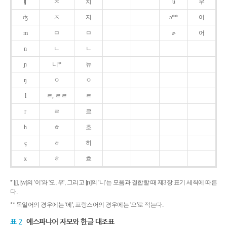
ʧ
ㅊ
치
u
우
ʤ
ㅈ
지
ə**
어
m
ㅁ
ㅁ
ɚ
어
n
ㄴ
ㄴ
ɲ
니*
뉴
ŋ
ㅇ
ㅇ
l
ㄹ, ㄹㄹ
ㄹ
r
ㄹ
르
h
ㅎ
흐
ç
ㅎ
히
x
ㅎ
흐
* [j], [w]의 '이'와 '오, 우', 그리고 [ɲ]의 '니'는 모음과 결합할 때 제3장 표기 세칙에 따른
다.
** 독일어의 경우에는 '에', 프랑스어의 경우에는 '으'로 적는다.
표 2
에스파냐어 자모와 한글 대조표