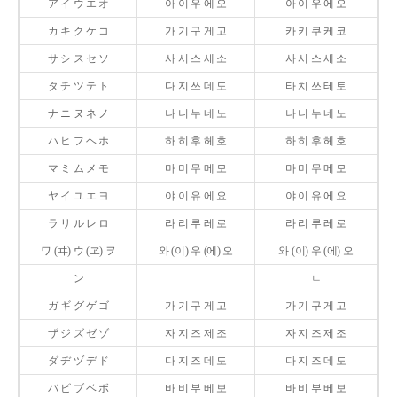
ア イ ウ エ オ
아 이 우 에 오
아 이 우 에 오
カ キ ク ケ コ
가 기 구 게 고
카 키 쿠 케 코
サ シ ス セ ソ
사 시 스 세 소
사 시 스 세 소
タ チ ツ テ ト
다 지 쓰 데 도
타 치 쓰 테 토
ナ ニ ヌ ネ ノ
나 니 누 네 노
나 니 누 네 노
ハ ヒ フ ヘ ホ
하 히 후 헤 호
하 히 후 헤 호
マ ミ ム メ モ
마 미 무 메 모
마 미 무 메 모
ヤ イ ユ エ ヨ
야 이 유 에 요
야 이 유 에 요
ラ リ ル レ ロ
라 리 루 레 로
라 리 루 레 로
ワ (ヰ) ウ (ヱ) ヲ
와 (이) 우 (에) 오
와 (이) 우 (에) 오
ン
ㄴ
ガ ギ グ ゲ ゴ
가 기 구 게 고
가 기 구 게 고
ザ ジ ズ ゼ ゾ
자 지 즈 제 조
자 지 즈 제 조
ダ ヂ ヅ デ ド
다 지 즈 데 도
다 지 즈 데 도
バ ビ ブ ベ ボ
바 비 부 베 보
바 비 부 베 보