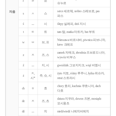
r
ㄹ
르
슈누르
serce 세르체, srebro 스레브로, pas
자음
s
ㅅ
스
파스
ś
ㅡ
시
ślepy 실레피, dziś 지시
t
ㅌ
트
tam 탐, matka 마트카, but 부트
Warszawa 바르샤바, piwnica 피브니차,
w
ㅂ
브, 프
krew 크레프
zamek 자메크, zbrodnia 즈브로드니아,
z
ㅈ
즈, 스
wywóz 비부스
ź
ㅡ
지, 시
gwoździk 그보지지크, więź 비엥시
ㅈ,
żyto 지토, różny 루주니, łyżka 위슈카,
ż
주, 슈, 시
시*
straż 스트라시
chory 호리, kuchnia 쿠흐니아, dach
ch
ㅎ
흐
다흐
dziura 지우라, dzwon 즈본, mosiądz
dz
ㅈ
즈, 츠
모시옹츠
dź
ㅡ
치
niedźwiedź 니에치비에치