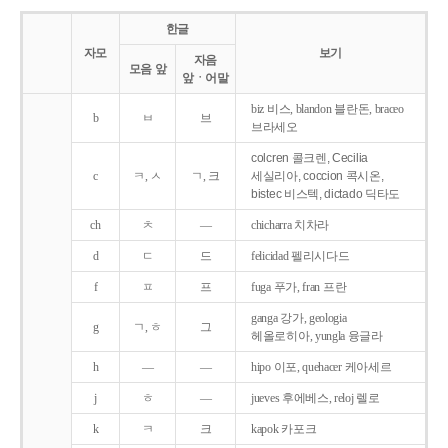
한글
자모
보기
자음
모음 앞
앞ㆍ어말
biz 비스, blandon 블란돈, braceo
b
ㅂ
브
브라세오
colcren 콜크렌, Cecilia
c
ㅋ, ㅅ
ㄱ, 크
세실리아, coccion 콕시온,
bistec 비스텍, dictado 딕타도
ch
ㅊ
―
chicharra 치차라
d
ㄷ
드
felicidad 펠리시다드
f
ㅍ
프
fuga 푸가, fran 프란
ganga 강가, geologia
g
ㄱ, ㅎ
그
헤올로히아, yungla 융글라
h
―
―
hipo 이포, quehacer 케아세르
j
ㅎ
―
jueves 후에베스, reloj 렐로
k
ㅋ
크
kapok 카포크