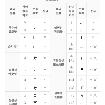
한어
한어
음의
주음
음의
주음
병음
한글
병음
한글
분류
부호
분류
부호
자모
자모
b
ㅂ
j
ㅈ
중순성
설면성
p
ㅍ
q
ㅊ
重脣聲
舌面聲
m
ㅁ
x
ㅅ
zh
순치성*
f
ㅍ
ㅈ [즈]
[zhi]
ch
d
ㄷ
ㅊ [츠]
교설첨성
[chi]
翹舌尖聲
sh
t
ㅌ
ㅅ [스]
설첨성
[shi]
舌尖聲
ㄖ
n
ㄴ
r [ri]
ㄹ [르]
l
ㄹ
z [zi]
ㅉ [쯔]
설치성
g
ㄱ
c [ci]
ㅊ [츠]
舌齒聲
설근성
k
ㅋ
s [si]
ㅆ [쓰]
舌根聲