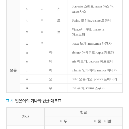
Sorrento 소렌토, asma 아스마,
s
ㅅ
스
sasso 사소
t
ㅌ
트
Torino 토리노, tranne 트란네
Vivace 비바체, manovra
v
ㅂ
브
마노브라
z
ㅊ
―
nozze 노체, mancanza 만칸차
a
아
abituro 아비투로, capra 카프라
e
에
erta 에르타, padrone 파드로네
모음
i
이
infamia 인파미아, manica 마니카
o
오
oblio 오블리오, poetica 포에티카
u
우
uva 우바, spuma 스푸마
표 4
일본어의 가나와 한글 대조표
한글
가나
어두
어중ㆍ어말