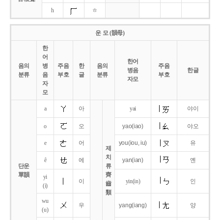
h
ㅎ
운 모 (韻母)
한
어
한어
음의
병
주음
한
음의
주음
병음
한글
분류
음
부호
글
분류
부호
자모
자
모
a
아
yai
야이
o
오
yao
(iao)
야오
e
어
you
(iou,
iu)
유
제
치
ê
에
yan
(ian)
옌
단운
류
單韻
齊
yi
이
yin(in)
인
齒
(i)
類
wu
우
yang
(iang)
양
(u)