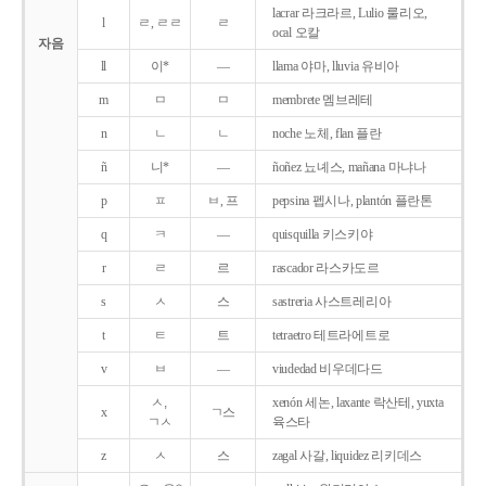
lacrar 라크라르, Lulio 룰리오,
l
ㄹ, ㄹㄹ
ㄹ
ocal 오칼
자음
ll
이*
―
llama 야마, lluvia 유비아
m
ㅁ
ㅁ
membrete 멤브레테
n
ㄴ
ㄴ
noche 노체, flan 플란
ñ
니*
―
ñoñez 뇨녜스, mañana 마냐나
p
ㅍ
ㅂ, 프
pepsina 펩시나, plantón 플란톤
q
ㅋ
―
quisquilla 키스키야
r
ㄹ
르
rascador 라스카도르
s
ㅅ
스
sastreria 사스트레리아
t
ㅌ
트
tetraetro 테트라에트로
v
ㅂ
―
viudedad 비우데다드
ㅅ,
xenón 세논, laxante 락산테, yuxta
x
ㄱ스
ㄱㅅ
육스타
z
ㅅ
스
zagal 사갈, liquidez 리키데스