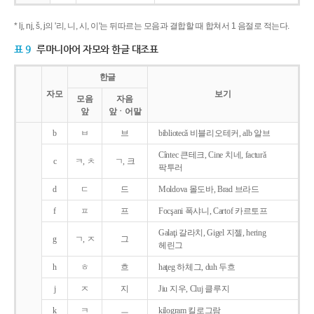
* lj, nj, š, j의 '리, 니, 시, 이'는 뒤따르는 모음과 결합할 때 합쳐서 1 음절로 적는다.
표 9
루마니아어 자모와 한글 대조표
한글
자모
보기
모음
자음
앞
앞ㆍ어말
b
ㅂ
브
bibliotecǎ 비블리오테커, alb 알브
Cîntec 큰테크, Cine 치네, facturǎ
c
ㅋ, ㅊ
ㄱ, 크
팍투러
d
ㄷ
드
Moldova 몰도바, Brad 브라드
f
ㅍ
프
Focşani 폭샤니, Cartof 카르토프
Galaţi 갈라치, Gigel 지젤, hering
g
ㄱ, ㅈ
그
헤린그
h
ㅎ
흐
haţeg 하체그, duh 두흐
j
ㅈ
지
Jiu 지우, Cluj 클루지
k
ㅋ
ㅡ
kilogram 킬로그람