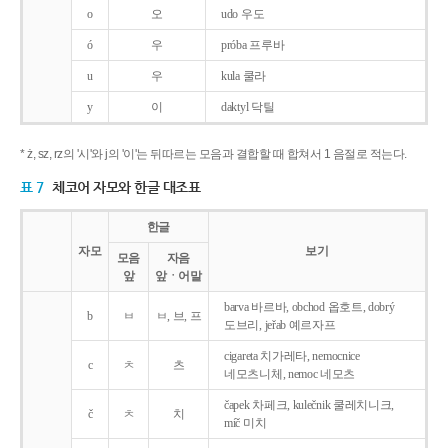
o
오
udo 우도
ó
우
próba 프루바
u
우
kula 쿨라
y
이
daktyl 닥틸
* ż, sz, rz의 '시'와 j의 '이'는 뒤따르는 모음과 결합할 때 합쳐서 1 음절로 적는다.
표 7
체코어 자모와 한글 대조표
한글
자모
보기
모음
자음
앞
앞ㆍ어말
barva 바르바, obchod 옵호트, dobrý
b
ㅂ
ㅂ, 브, 프
도브리, jeřab 예르자프
cigareta 치가레타, nemocnice
c
ㅊ
츠
네모츠니체, nemoc 네모츠
čapek 차페크, kulečnik 쿨레치니크,
č
ㅊ
치
míč 미치