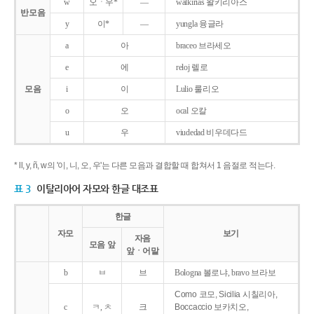
w
오ㆍ우*
―
walkirias 왈키리아스
반모음
y
이*
―
yungla 융글라
a
아
braceo 브라세오
e
에
reloj 렐로
모음
i
이
Lulio 룰리오
o
오
ocal 오칼
u
우
viudedad 비우데다드
* ll, y, ñ, w의 '이, 니, 오, 우'는 다른 모음과 결합할 때 합쳐서 1 음절로 적는다.
표 3
이탈리아어 자모와 한글 대조표
한글
자모
보기
자음
모음 앞
앞ㆍ어말
b
ㅂ
브
Bologna 볼로냐, bravo 브라보
Como 코모, Sicilia 시칠리아,
c
ㅋ, ㅊ
크
Boccaccio 보카치오,