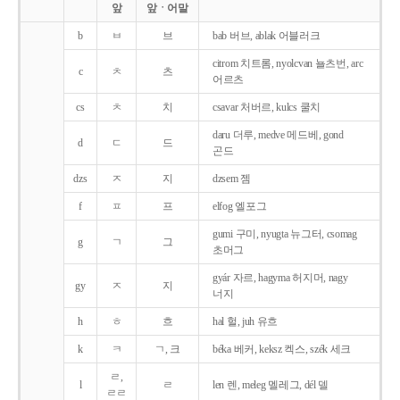
앞
앞ㆍ어말
b
ㅂ
브
bab 버브, ablak 어블러크
citrom 치트롬, nyolcvan 뇰츠번, arc
c
ㅊ
츠
어르츠
cs
ㅊ
치
csavar 처버르, kulcs 쿨치
daru 더루, medve 메드베, gond
d
ㄷ
드
곤드
dzs
ㅈ
지
dzsem 젬
f
ㅍ
프
elfog 엘포그
gumi 구미, nyugta 뉴그터, csomag
g
ㄱ
그
초머그
gyár 자르, hagyma 허지머, nagy
gy
ㅈ
지
너지
h
ㅎ
흐
hal 헐, juh 유흐
k
ㅋ
ㄱ, 크
béka 베커, keksz 켁스, szék 세크
ㄹ,
l
ㄹ
len 렌, meleg 멜레그, dél 델
ㄹㄹ