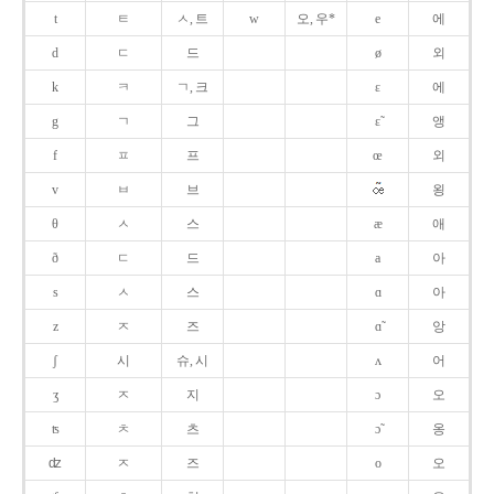
t
ㅌ
ㅅ, 트
w
오, 우*
e
에
d
ㄷ
드
ø
외
k
ㅋ
ㄱ, 크
ɛ
에
g
ㄱ
그
ɛ̃
앵
f
ㅍ
프
œ
외
v
ㅂ
브
욍
θ
ㅅ
스
æ
애
ð
ㄷ
드
a
아
s
ㅅ
스
ɑ
아
z
ㅈ
즈
ɑ̃
앙
ʃ
시
슈, 시
ʌ
어
ʒ
ㅈ
지
ɔ
오
ʦ
ㅊ
츠
ɔ̃
옹
ʣ
ㅈ
즈
o
오