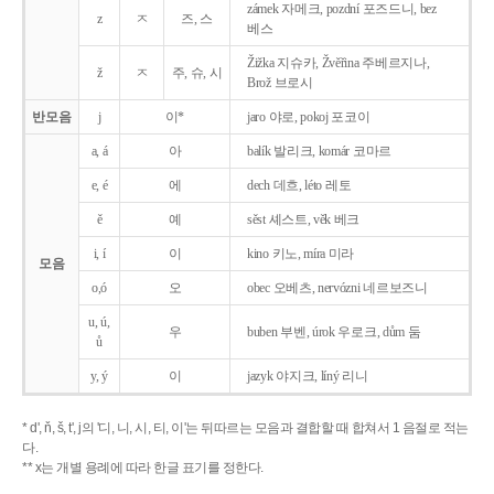
zámek 자메크, pozdní 포즈드니, bez
z
ㅈ
즈, 스
베스
Žižka 지슈카, Žvěřina 주베르지나,
ž
ㅈ
주, 슈, 시
Brož 브로시
반모음
j
이*
jaro 야로, pokoj 포코이
a, á
아
balík 발리크, komár 코마르
e, é
에
dech 데흐, léto 레토
ě
예
sěst 셰스트, věk 베크
i, í
이
kino 키노, míra 미라
모음
o,ó
오
obec 오베츠, nervózni 네르보즈니
u, ú,
우
buben 부벤, úrok 우로크, dům 둠
ů
y, ý
이
jazyk
야지크, líný 리니
* d', ň, š, t', j의 '디, 니, 시, 티, 이'는 뒤따르는 모음과 결합할 때 합쳐서 1 음절로 적는
다.
** x는 개별 용례에 따라 한글 표기를 정한다.