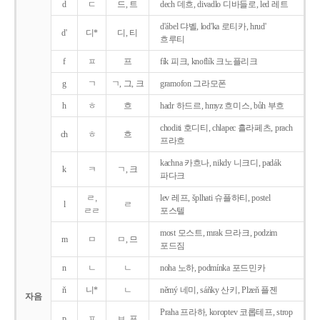
d
ㄷ
드, 트
dech 데흐, divadlo 디바들로, led 레트
d'ábel 댜벨, lod'ka 로티카, hrud'
d'
디*
디, 티
흐루티
f
ㅍ
프
fík 피크, knoflík 크노플리크
g
ㄱ
ㄱ, 그, 크
gramofon 그라모폰
h
ㅎ
흐
hadr 하드르, hmyz 흐미스, bůh 부흐
choditi 호디티, chlapec 흘라페츠, prach
ch
ㅎ
흐
프라흐
kachna 카흐나, nikdy 니크디, padák
k
ㅋ
ㄱ, 크
파다크
ㄹ,
lev 레프, šplhati 슈플하티, postel
l
ㄹ
ㄹㄹ
포스텔
most 모스트, mrak 므라크, podzim
m
ㅁ
ㅁ, 므
포드짐
n
ㄴ
ㄴ
noha 노하, podmínka 포드민카
ň
니*
ㄴ
němý 네미, sáňky 산키, Plzeň 플젠
자음
Praha 프라하, koroptev 코롭테프, strop
p
ㅍ
ㅂ, 프