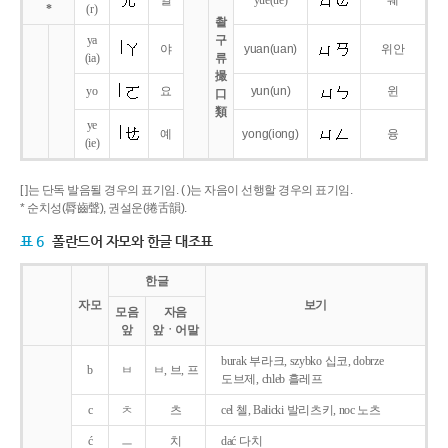
얼
yue
(ue)
웨
*
(r)
촬
ya
구
야
yuan
(uan)
위안
(ia)
류
撮
yo
요
yun
(un)
윈
口
類
ye
예
yong
(iong)
융
(ie)
[ ]는 단독 발음될 경우의 표기임. ( )는 자음이 선행할 경우의 표기임.
* 순치성(脣齒聲), 권설운(捲舌韻).
표 6
폴란드어 자모와 한글 대조표
한글
자모
보기
모음
자음
앞
앞ㆍ어말
burak 부라크, szybko 십코, dobrze
b
ㅂ
ㅂ, 브, 프
도브제, chleb 흘레프
c
ㅊ
츠
cel 첼, Balicki 발리츠키, noc 노츠
ć
ㅡ
치
dać 다치