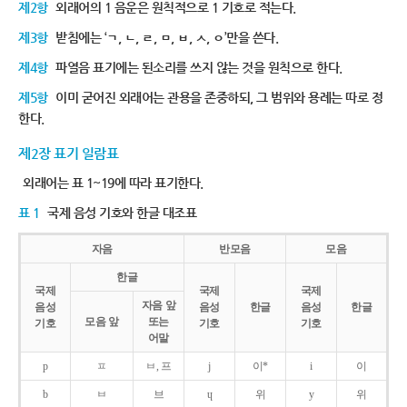
제2항
외래어의 1 음운은 원칙적으로 1 기호로 적는다.
제3항
받침에는 ‘ㄱ, ㄴ, ㄹ, ㅁ, ㅂ, ㅅ, ㅇ’만을 쓴다.
제4항
파열음 표기에는 된소리를 쓰지 않는 것을 원칙으로 한다.
제5항
이미 굳어진 외래어는 관용을 존중하되, 그 범위와 용례는 따로 정
한다.
제2장 표기 일람표
외래어는 표 1~19에 따라 표기한다.
표 1
국제 음성 기호와 한글 대조표
자음
반모음
모음
한글
국제
국제
국제
자음 앞
음성
음성
한글
음성
한글
모음 앞
또는
기호
기호
기호
어말
p
ㅍ
ㅂ, 프
j
이*
i
이
b
ㅂ
브
ɥ
위
y
위