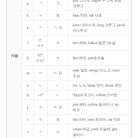
gost 고스트, dugme 두그메, krug
g
ㄱ
그
크루그
h
ㅎ
흐
hitan 히탄, šah 샤흐
korist 코리스트, krug 크루그, jastuk
k
ㅋ
ㄱ, 크
야스투크
ㄹ,
l
ㄹ
levo 레보, balkon 발콘, šal 샬
ㄹㄹ
리*,
자음
lj
ㄹ
ljeto 레토, pasulj 파술
ㄹ리*
malo 말로, mnogo 므노고, osam
m
ㅁ
ㅁ, 므
오삼
n
ㄴ
ㄴ
nos 노스, banka 반카, loman 로만
nj
니*
ㄴ
Njegoš 녜고시, svibanj 스비반
peta 페타, opština 옵슈티나, lep
p
ㅍ
ㅂ, 프
레프
r
ㄹ
르
riba 리바, torba 토르바, mir 미르
sedam 세담, posle 포슬레, glas
s
ㅅ
스
글라스