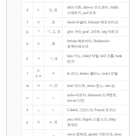
dach 다흐, zdrowy 즈드로비, słodki
d
ㄷ
드, 트
스워트키, pod 포트
f
ㅍ
프
fasola 파솔라, befsztyk 베프슈티크
g
ㄱ
ㄱ, 그, 크
góra 구라, grad 그라트, targ 타르크
herbata 헤르바타, Hrubieszów
h
ㅎ
흐
흐루비에슈프
kino 키노, daktyl 닥틸, król 크룰, bank
k
ㅋ
ㄱ, 크
반크
ㄹ,
l
ㄹ
lis 리스, kolano 콜라노, motyl 모틸
ㄹㄹ
m
ㅁ
ㅁ, 므
most 모스트, zimno 짐노, sam 삼
nerka 네르카, dokument 도쿠멘트,
n
ㄴ
ㄴ
dywan 디반
ń
ㅡ
ㄴ
Gdańsk 그단스크, Poznań 포즈난
para 파라, Słupsk 스웁스크, chłop
p
ㅍ
ㅂ, 프
흐워프
rower 로베르, garnek 가르네크, sznur