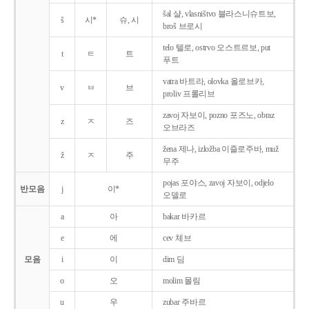
šal 샬, vlasništvo 블라스니슈트보,
š
시*
슈, 시
broš 브로시
telo 텔로, ostrvo 오스트르보, put
t
ㅌ
트
푸트
vatra 바트라, olovka 올로브카,
v
ㅂ
브
proliv 프롤리브
zavoj 자보이, pozno 포즈노, obraz
z
ㅈ
즈
오브라즈
žena 제나, izložba 이즐로주바, muž
ž
ㅈ
주
무주
pojas 포야스, zavoj 자보이, odjelo
반모음
j
이*
오델로
a
아
bakar 바카르
e
에
cev 체브
모음
i
이
dim 딤
o
오
molim 몰림
u
우
zubar 주바르