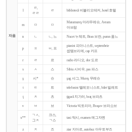
ㄹ,
l
ㄹ
bibliotecǎ 비블리오테커, hotel 호텔
ㄹㄹ
Maramureş 마라무레슈, Avram
m
ㅁ
ㅁ
아브람
자음
n
ㄴ
ㄴ, 느
Nucet 누체트, Bran 브란, pumn 품느
pianist 피아니스트, septembrie
p
ㅍ
ㅂ, 프
셉템브리에, cap 카프
r
ㄹ
르
radio 라디오, dor 도르
s
ㅅ
스
Sibiu 시비우, pas 파스
ş
시*
슈
şag 샤그, Mureş 무레슈
t
ㅌ
트
telefonist 텔레포니스트, bilet 빌레트
ţ
ㅊ
츠
ţigarǎ 치가러, braţ 브라츠
v
ㅂ
브
Victoria 빅토리아, Braşov 브라쇼브
ㄱㅅ,
크스,
x**
taxi 탁시, examen 에그자멘
그ㅈ
ㄱ스
z
ㅈ
즈
ziar 지아르, autobuz 아우토부즈