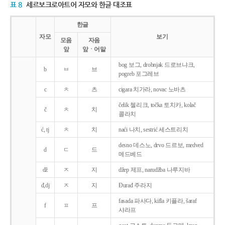
표 8
세르보크로아트어 자모와 한글 대조표
한글
자모
보기
모음
자음
앞
앞ㆍ어말
bog 보그, drobnjak 드로브냐크,
b
ㅂ
브
pogreb 포그레브
c
ㅊ
츠
cigara 치가라, novac 노바츠
čelik 첼리크, točka 토치카, kolač
č
ㅊ
치
콜라치
ć, tj
ㅊ
치
naći 나치, sestrić 세스트리치
desno 데스노, drvo 드르보, medved
d
ㄷ
드
메드베드
dž
ㅈ
지
džep 제프, narudžba 나루지바
đ,dj
ㅈ
지
Ðurađ 주라지
fasada 파사다, kifla 키플라, šaraf
f
ㅍ
프
샤라프