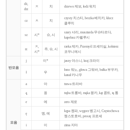
dż,
ㅈ
치
drzewo 제보, łodż 워치
drz
czysty 치스티, beczka 베치카, klucz
cz
ㅊ
치
클루치
szary 샤리, musztarda 무슈타르다,
sz
시*
슈, 시
kapelusz 카펠루시
ㅈ,
rzeka 제카, Przemyśl 프셰미실, kołnierz
rz
주, 슈, 시
시*
코우니에시
j
이*
jasny 야스니, kraj 크라이
반모음
łono 워노, głowa 그워바, bułka 부우카,
ł
우
kanał 카나우
a
아
trawa 트라바
ą̨
옹
trąba 트롱바, mąka 몽카, kąt 콩트, tą 통
e
에
zero 제로
kępa 켕파, węgorz 벵고시, Częstochowa
ę
엥, 에
쳉스토호바, proszę 프로셰
모음
i
이
zima 지마