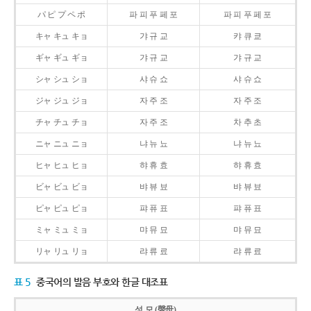
パ ピ プ ペ ポ
파 피 푸 페 포
파 피 푸 페 포
キャ キュ キョ
갸 규 교
캬 큐 쿄
ギャ ギュ ギョ
갸 규 교
갸 규 교
シャ シュ ショ
샤 슈 쇼
샤 슈 쇼
ジャ ジュ ジョ
자 주 조
자 주 조
チャ チュ チョ
자 주 조
차 추 초
ニャ ニュ ニョ
냐 뉴 뇨
냐 뉴 뇨
ヒャ ヒュ ヒョ
햐 휴 효
햐 휴 효
ビャ ビュ ビョ
뱌 뷰 뵤
뱌 뷰 뵤
ピャ ピュ ピョ
퍄 퓨 표
퍄 퓨 표
ミャ ミュ ミョ
먀 뮤 묘
먀 뮤 묘
リャ リュ リョ
랴 류 료
랴 류 료
표 5
중국어의 발음 부호와 한글 대조표
성 모 (聲母)