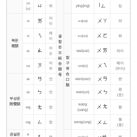
yu
위
ying
(ing)
잉
(u)
아
ai
wa
(ua)
와
이
에
ei
wo
(uo)
워
결
이
복운
합
複韻
운
아
ao
wai
(uai)
와이
모
오
합
結
어
구
웨이
合
ou
wei
(ui)
우
류
(우이)
韻
合
母
an
안
wan
(uan)
완
口
類
원
en
언
wen
(un)
(운)
부성운
附聲韻
wang
ang
앙
왕
(uang)
웡
eng
엉
weng
(ong)
(웅)
권설운
er