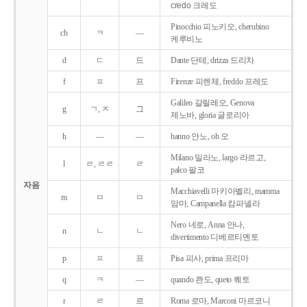
credo 크레도
Pinocchio 피노키오, cherubino
ch
ㅋ
―
케루비노
d
ㄷ
드
Dante 단테, drizza 드리차
f
ㅍ
프
Firenze 피렌체, freddo 프레도
Galileo 갈릴레오, Genova
g
ㄱ, ㅈ
그
제노바, gloria 글로리아
h
―
―
hanno 안노, oh 오
Milano 밀라노, largo 라르고,
l
ㄹ, ㄹㄹ
ㄹ
palco 팔코
자음
Macchiavelli 마키아벨리, mamma
m
ㅁ
ㅁ
맘마, Campanella 캄파넬라
Nero 네로, Anna 안나,
n
ㄴ
ㄴ
divertimento 디베르티멘토
p
ㅍ
프
Pisa 피사, prima 프리마
q
ㅋ
―
quando 콴도, queto 퀘토
r
ㄹ
르
Roma 로마, Marconi 마르코니