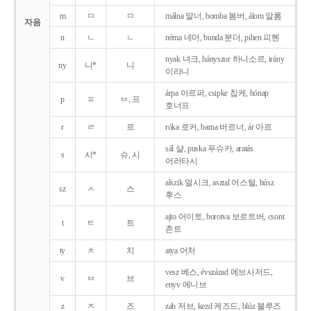
m
ㅁ
ㅁ
málna 말너, bomba 봄버, álom 알롬
자음
n
ㄴ
ㄴ
néma 네머, bunda 분더, pihen 피헨
nyak 녀크, hányszor 하니소르, irány
ny
니*
니
이라니
árpa 아르퍼, csipke 칩케, hónap
p
ㅍ
ㅂ, 프
호너프
r
ㄹ
르
róka 로커, barna 버르너, ár 아르
sál 샬, puska 푸슈카, aratás
s
시*
슈, 시
어러타시
alszik 얼시크, asztal 어스털, húsz
sz
ㅅ
스
후스
ajto 어이토, borotva 보로트버, csont
t
ㅌ
트
촌트
ty
ㅊ
치
atya 어처
vesz 베스, évszázad 에브사저드,
v
ㅂ
브
enyv 에니브
z
ㅈ
즈
zab 저브, kezd 케즈드, blúz 블루즈