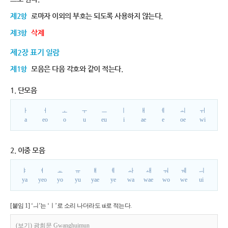
제2항
로마자 이외의 부호는 되도록 사용하지 않는다.
제3항
삭제
제2장 표기 일람
제1항
모음은 다음 각호와 같이 적는다.
1. 단모음
ㅏ
ㅓ
ㅗ
ㅜ
ㅡ
ㅣ
ㅐ
ㅔ
ㅚ
ㅟ
a
eo
o
u
eu
i
ae
e
oe
wi
2. 이중 모음
ㅑ
ㅕ
ㅛ
ㅠ
ㅒ
ㅖ
ㅘ
ㅙ
ㅝ
ㅞ
ㅢ
ya
yeo
yo
yu
yae
ye
wa
wae
wo
we
ui
[붙임 1] ‘ㅢ’는 ‘ㅣ’로 소리 나더라도 ui로 적는다.
(보기) 광희문 Gwanghuimun