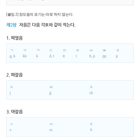
[붙임 2] 장모음의 표기는 따로 하지 않는다.
제2항
자음은 다음 각호와 같이 적는다.
1. 파열음
ㄱ
ㄲ
ㅋ
ㄷ
ㄸ
ㅌ
ㅂ
ㅃ
ㅍ
g, k
kk
k
d, t
tt
t
b, p
pp
p
2. 파찰음
ㅈ
ㅉ
ㅊ
j
jj
ch
3. 마찰음
ㅅ
ㅆ
ㅎ
s
ss
h