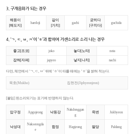
3. 구개음화가 되는 경우
해돋이
같이
굳히다
haedoji
gachi
guchida
[해도지]
[가치]
[구치다]
4. ‘ㄱ, ㄷ, ㅂ, ㅈ’이 ‘ㅎ’과 합하여 거센소리로 소리 나는 경우
좋고[조코]
joko
놓다[노타]
nota
잡혀[자펴]
japyeo
낳지[나치]
nachi
다만, 체언에서 ‘ㄱ, ㄷ, ㅂ’ 뒤에 ‘ㅎ’이 따를 때에는 ‘ㅎ’을 밝혀 적는다.
묵호(Mukho)
집현전(Jiphyeonjeon)
[붙임] 된소리되기는 표기에 반영하지 않는다.
Nakdonggan
압구정
Apgujeong
낙동강
죽변
Jukbyeon
g
Nakseongda
낙성대
합정
Hapjeong
팔당
Paldang
e