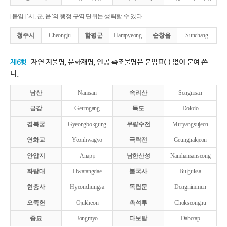
[붙임] ‘시, 군, 읍’의 행정 구역 단위는 생략할 수 있다.
청주시
Cheongju
함평군
Hampyeong
순창읍
Sunchang
제6항
자연 지물명, 문화재명, 인공 축조물명은 붙임표(-) 없이 붙여 쓴
다.
남산
Namsan
속리산
Songnisan
금강
Geumgang
독도
Dokdo
경복궁
Gyeongbokgung
무량수전
Muryangsujeon
연화교
Yeonhwagyo
극락전
Geungnakjeon
안압지
Anapji
남한산성
Namhansanseong
화랑대
Hwarangdae
불국사
Bulguksa
현충사
Hyeonchungsa
독립문
Dongnimmun
오죽헌
Ojukheon
촉석루
Chokseongnu
종묘
Jongmyo
다보탑
Dabotap