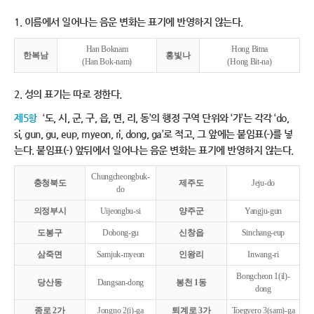
1. 이름에서 일어나는 음운 변화는 표기에 반영하지 않는다.
Han Boknam
Hong Bitna
한복남
홍빛나
(Han Bok-nam)
(Hong Bit-na)
2. 성의 표기는 따로 정한다.
제5항
‘도, 시, 군, 구, 읍, 면, 리, 동’의 행정 구역 단위와 ‘가’는 각각 ‘do,
si, gun, gu, eup, myeon, ri, dong, ga’로 적고, 그 앞에는 붙임표(-)를 넣
는다. 붙임표(-) 앞뒤에서 일어나는 음운 변화는 표기에 반영하지 않는다.
Chungcheongbuk-
충청북도
제주도
Jeju-do
do
의정부시
Uijeongbu-si
양주군
Yangju-gun
도봉구
Dobong-gu
신창읍
Sinchang-eup
삼죽면
Samjuk-myeon
인왕리
Inwang-ri
Bongcheon 1(il)-
당산동
Dangsan-dong
봉천 1동
dong
종로 2가
Jongno 2(i)-ga
퇴계로 3가
Toegyero 3(sam)-ga