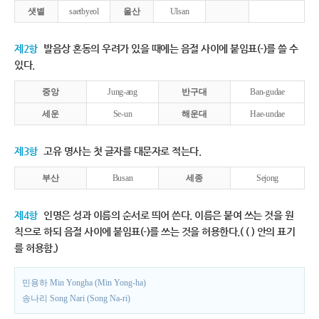
샛별
saetbyeol
울산
Ulsan
제2항
발음상 혼동의 우려가 있을 때에는 음절 사이에 붙임표(-)를 쓸 수
있다.
중앙
Jung-ang
반구대
Ban-gudae
세운
Se-un
해운대
Hae-undae
제3항
고유 명사는 첫 글자를 대문자로 적는다.
부산
Busan
세종
Sejong
제4항
인명은 성과 이름의 순서로 띄어 쓴다. 이름은 붙여 쓰는 것을 원
칙으로 하되 음절 사이에 붙임표(-)를 쓰는 것을 허용한다.( ( ) 안의 표기
를 허용함.)
민용하 Min Yongha (Min Yong-ha)
송나리 Song Nari (Song Na-ri)