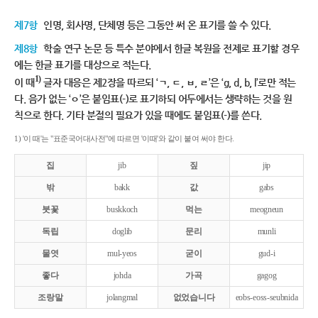
제7항
인명, 회사명, 단체명 등은 그동안 써 온 표기를 쓸 수 있다.
제8항
학술 연구 논문 등 특수 분야에서 한글 복원을 전제로 표기할 경우
에는 한글 표기를 대상으로 적는다.
1)
이 때
글자 대응은 제2장을 따르되 ‘ㄱ, ㄷ, ㅂ, ㄹ’은 ‘g, d, b, l’로만 적는
다. 음가 없는 ‘ㅇ’은 붙임표(-)로 표기하되 어두에서는 생략하는 것을 원
칙으로 한다. 기타 분절의 필요가 있을 때에도 붙임표(-)를 쓴다.
1) '이 때'는 "표준국어대사전"에 따르면 '이때'와 같이 붙여 써야 한다.
집
jib
짚
jip
밖
bakk
값
gabs
붓꽃
buskkoch
먹는
meogneun
독립
doglib
문리
munli
물엿
mul-yeos
굳이
gud-i
좋다
johda
가곡
gagog
조랑말
jolangmal
없었습니다
eobs-eoss-seubnida