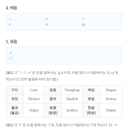
4. 비음
ㄴ
ㅁ
ㅇ
n
m
ng
5. 유음
ㄹ
r, l
[붙임 1] ‘ㄱ, ㄷ, ㅂ’은 모음 앞에서는 ‘g, d, b’로, 자음 앞이나 어말에서는 ‘k, t, p’로
적는다.([ ] 안의 발음에 따라 표기함.)
구미
Gumi
영동
Yeongdong
백암
Baegam
옥천
Okcheon
합덕
Hapdeok
호법
Hobeop
월곶
벚꽃
한밭
Wolgot
beotkkot
Hanbat
[월곧]
[벋꼳]
[한받]
[붙임 2] ‘ㄹ’은 모음 앞에서는 ‘r’로, 자음 앞이나 어말에서는 ‘l’로 적는다. 단, ‘ㄹ