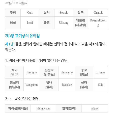
ㄹ’은 ‘ll’로 적는다.
구리
Guri
설악
Seorak
칠곡
Chilgok
대관령
Daegwallyeon
임실
Imsil
울릉
Ulleung
[대괄령]
g
제3장 표기상의 유의점
제1항
음운 변화가 일어날 때에는 변화의 결과에 따라 다음 각호와 같이
적는다.
1. 자음 사이에서 동화 작용이 일어나는 경우
백마
신문로
종로
Baengma
Sinmunno
Jongno
[뱅마]
[신문노]
[종노]
왕십리
별내
신라
Wangsimni
Byeollae
Silla
[왕심니]
[별래]
[실라]
2. ‘ㄴ, ㄹ’이 덧나는 경우
학여울[항녀울]
Hangnyeoul
알약[알략]
allyak