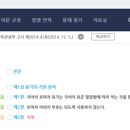
메인콘텐츠 바로가기
어문 규정
항별 연혁
용례 찾기
자료실
비교하기
체육관광부 고시 제2014-42호(2014. 12. 5.)
본문
제1장 표기의 기본 원칙
제1항
국어의 로마자 표기는 국어의 표준 발음법에 따라 적는 것을 
북
제2항
로마자 이외의 부호는 되도록 사용하지 않는다.
북
제3항
삭제
연