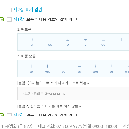
제2장 표기 일람
제1항
모음은 다음 각호와 같이 적는다.
북
1. 단모음
ㅏ
ㅓ
ㅗ
ㅜ
ㅡ
ㅣ
a
eo
o
u
eu
i
2. 이중 모음
ㅑ
ㅕ
ㅛ
ㅠ
ㅒ
ㅖ
ya
yeo
yo
yu
yae
ye
w
[붙임 1] ‘ㅢ’는 ‘ㅣ’로 소리 나더라도 ui로 적는다.
(보기) 광희문 Gwanghuimun
[붙임 2] 장모음의 표기는 따로 하지 않는다.
제2항
자음은 다음 각호와 같이 적는다.
북
1. 파열음
154(방화3동 827)
대표 전화: 02-2669-9775(평일 09:00~18:00)
전송