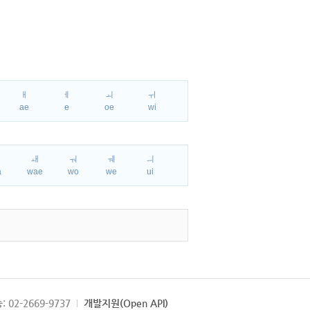
ㅐ
ㅔ
ㅚ
ㅟ
ae
e
oe
wi
ㅘ
ㅙ
ㅝ
ㅞ
ㅢ
a
wae
wo
we
ui
: 02-2669-9737
개발지원(Open API)