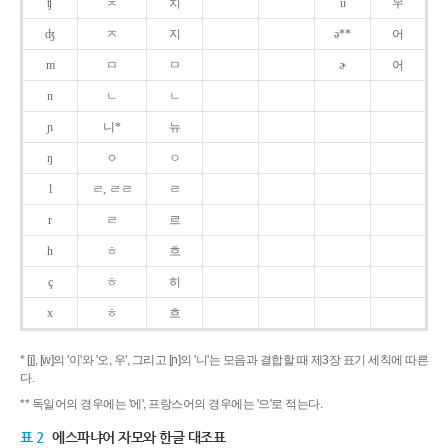
ʧ
ㅊ
치
u
우
ʤ
ㅈ
지
ə**
어
m
ㅁ
ㅁ
ɚ
어
n
ㄴ
ㄴ
ɲ
니*
뉴
ŋ
ㅇ
ㅇ
l
ㄹ, ㄹㄹ
ㄹ
r
ㄹ
르
h
ㅎ
흐
ç
ㅎ
히
x
ㅎ
흐
* [j], [w]의 '이'와 '오, 우', 그리고 [ɲ]의 '니'는 모음과 결합할 때 제3장 표기 세칙에 따른
다.
** 독일어의 경우에는 '에', 프랑스어의 경우에는 '으'로 적는다.
표 2
에스파냐어 자모와 한글 대조표