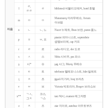
ㄹ,
l
ㄹ
bibliotecǎ 비블리오테커, hotel 호텔
ㄹㄹ
Maramureş 마라무레슈, Avram
m
ㅁ
ㅁ
아브람
자음
n
ㄴ
ㄴ, 느
Nucet 누체트, Bran 브란, pumn 품느
pianist 피아니스트, septembrie
p
ㅍ
ㅂ, 프
셉템브리에, cap 카프
r
ㄹ
르
radio 라디오, dor 도르
s
ㅅ
스
Sibiu 시비우, pas 파스
ş
시*
슈
şag 샤그, Mureş 무레슈
t
ㅌ
트
telefonist 텔레포니스트, bilet 빌레트
ţ
ㅊ
츠
ţigarǎ 치가러, braţ 브라츠
v
ㅂ
브
Victoria 빅토리아, Braşov 브라쇼브
ㄱㅅ,
크스,
x**
taxi 탁시, examen 에그자멘
그ㅈ
ㄱ스
z
ㅈ
즈
ziar 지아르, autobuz 아우토부즈