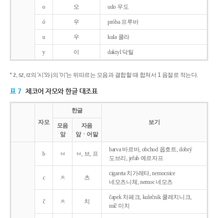
o
오
udo 우도
ó
우
próba 프루바
u
우
kula 쿨라
y
이
daktyl 닥틸
* ż, sz, rz의 '시'와 j의 '이'는 뒤따르는 모음과 결합할 때 합쳐서 1 음절로 적는다.
표 7
체코어 자모와 한글 대조표
한글
자모
보기
모음
자음
앞
앞ㆍ어말
barva 바르바, obchod 옵호트, dobrý
b
ㅂ
ㅂ, 브, 프
도브리, jeřab 예르자프
cigareta 치가레타, nemocnice
c
ㅊ
츠
네모츠니체, nemoc 네모츠
čapek 차페크, kulečnik 쿨레치니크,
č
ㅊ
치
míč 미치