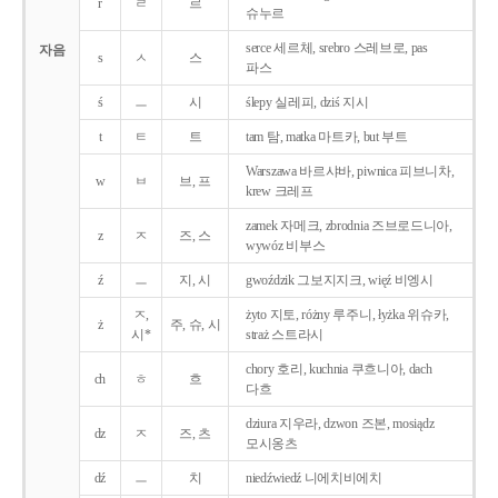
r
ㄹ
르
슈누르
serce 세르체, srebro 스레브로, pas
자음
s
ㅅ
스
파스
ś
ㅡ
시
ślepy 실레피, dziś 지시
t
ㅌ
트
tam 탐, matka 마트카, but 부트
Warszawa 바르샤바, piwnica 피브니차,
w
ㅂ
브, 프
krew 크레프
zamek 자메크, zbrodnia 즈브로드니아,
z
ㅈ
즈, 스
wywóz 비부스
ź
ㅡ
지, 시
gwoździk 그보지지크, więź 비엥시
ㅈ,
żyto 지토, różny 루주니, łyżka 위슈카,
ż
주, 슈, 시
시*
straż 스트라시
chory 호리, kuchnia 쿠흐니아, dach
ch
ㅎ
흐
다흐
dziura 지우라, dzwon 즈본, mosiądz
dz
ㅈ
즈, 츠
모시옹츠
dź
ㅡ
치
niedźwiedź 니에치비에치