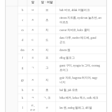
앞
앞ㆍ어말
b
ㅂ
브
bab 버브, ablak 어블러크
citrom 치트롬, nyolcvan 뇰츠번, arc
c
ㅊ
츠
어르츠
cs
ㅊ
치
csavar 처버르, kulcs 쿨치
daru 더루, medve 메드베, gond
d
ㄷ
드
곤드
dzs
ㅈ
지
dzsem 젬
f
ㅍ
프
elfog 엘포그
gumi 구미, nyugta 뉴그터, csomag
g
ㄱ
그
초머그
gyár 자르, hagyma 허지머, nagy
gy
ㅈ
지
너지
h
ㅎ
흐
hal 헐, juh 유흐
k
ㅋ
ㄱ, 크
béka 베커, keksz 켁스, szék 세크
ㄹ,
l
ㄹ
len 렌, meleg 멜레그, dél 델
ㄹㄹ