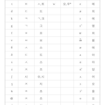
t
ㅌ
ㅅ, 트
w
오, 우*
e
에
d
ㄷ
드
ø
외
k
ㅋ
ㄱ, 크
ɛ
에
g
ㄱ
그
ɛ̃
앵
f
ㅍ
프
œ
외
v
ㅂ
브
욍
θ
ㅅ
스
æ
애
ð
ㄷ
드
a
아
s
ㅅ
스
ɑ
아
z
ㅈ
즈
ɑ̃
앙
ʃ
시
슈, 시
ʌ
어
ʒ
ㅈ
지
ɔ
오
ʦ
ㅊ
츠
ɔ̃
옹
ʣ
ㅈ
즈
o
오