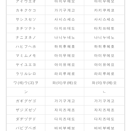
ア イ ウ エ オ
아 이 우 에 오
아 이 우 에 오
カ キ ク ケ コ
가 기 구 게 고
카 키 쿠 케 코
サ シ ス セ ソ
사 시 스 세 소
사 시 스 세 소
タ チ ツ テ ト
다 지 쓰 데 도
타 치 쓰 테 토
ナ ニ ヌ ネ ノ
나 니 누 네 노
나 니 누 네 노
ハ ヒ フ ヘ ホ
하 히 후 헤 호
하 히 후 헤 호
マ ミ ム メ モ
마 미 무 메 모
마 미 무 메 모
ヤ イ ユ エ ヨ
야 이 유 에 요
야 이 유 에 요
ラ リ ル レ ロ
라 리 루 레 로
라 리 루 레 로
ワ (ヰ) ウ (ヱ) ヲ
와 (이) 우 (에) 오
와 (이) 우 (에) 오
ン
ㄴ
ガ ギ グ ゲ ゴ
가 기 구 게 고
가 기 구 게 고
ザ ジ ズ ゼ ゾ
자 지 즈 제 조
자 지 즈 제 조
ダ ヂ ヅ デ ド
다 지 즈 데 도
다 지 즈 데 도
バ ビ ブ ベ ボ
바 비 부 베 보
바 비 부 베 보