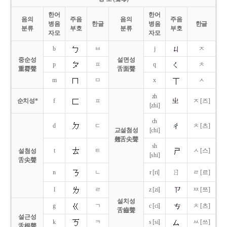
한어
한어
음의
주음
음의
주음
병음
한글
병음
한글
분류
부호
분류
부호
자모
자모
b
ㅂ
j
ㅈ
중순성
설면성
p
ㅍ
q
ㅊ
重脣聲
舌面聲
m
ㅁ
x
ㅅ
zh
순치성*
f
ㅍ
ㅈ [즈]
[zhi]
ch
d
ㄷ
ㅊ [츠]
교설첨성
[chi]
翹舌尖聲
sh
t
ㅌ
ㅅ [스]
설첨성
[shi]
舌尖聲
ㄖ
n
ㄴ
r [ri]
ㄹ [르]
l
ㄹ
z [zi]
ㅉ [쯔]
설치성
g
ㄱ
c [ci]
ㅊ [츠]
舌齒聲
설근성
k
ㅋ
s [si]
ㅆ [쓰]
舌根聲