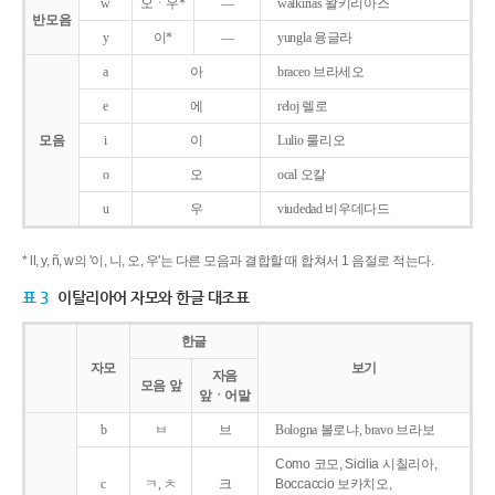
w
오ㆍ우*
―
walkirias 왈키리아스
반모음
y
이*
―
yungla 융글라
a
아
braceo 브라세오
e
에
reloj 렐로
모음
i
이
Lulio 룰리오
o
오
ocal 오칼
u
우
viudedad 비우데다드
* ll, y, ñ, w의 '이, 니, 오, 우'는 다른 모음과 결합할 때 합쳐서 1 음절로 적는다.
표 3
이탈리아어 자모와 한글 대조표
한글
자모
보기
자음
모음 앞
앞ㆍ어말
b
ㅂ
브
Bologna 볼로냐, bravo 브라보
Como 코모, Sicilia 시칠리아,
c
ㅋ, ㅊ
크
Boccaccio 보카치오,