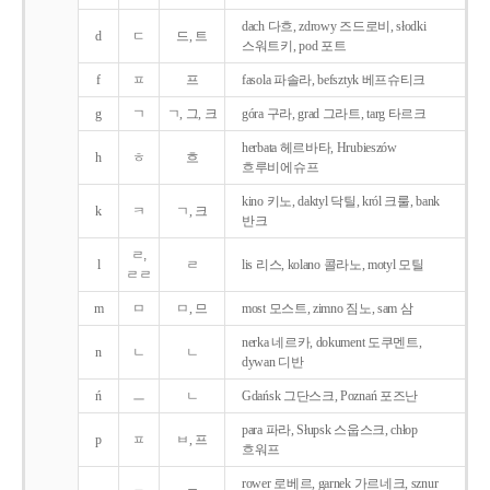
dach 다흐, zdrowy 즈드로비, słodki
d
ㄷ
드, 트
스워트키, pod 포트
f
ㅍ
프
fasola 파솔라, befsztyk 베프슈티크
g
ㄱ
ㄱ, 그, 크
góra 구라, grad 그라트, targ 타르크
herbata 헤르바타, Hrubieszów
h
ㅎ
흐
흐루비에슈프
kino 키노, daktyl 닥틸, król 크룰, bank
k
ㅋ
ㄱ, 크
반크
ㄹ,
l
ㄹ
lis 리스, kolano 콜라노, motyl 모틸
ㄹㄹ
m
ㅁ
ㅁ, 므
most 모스트, zimno 짐노, sam 삼
nerka 네르카, dokument 도쿠멘트,
n
ㄴ
ㄴ
dywan 디반
ń
ㅡ
ㄴ
Gdańsk 그단스크, Poznań 포즈난
para 파라, Słupsk 스웁스크, chłop
p
ㅍ
ㅂ, 프
흐워프
rower 로베르, garnek 가르네크, sznur