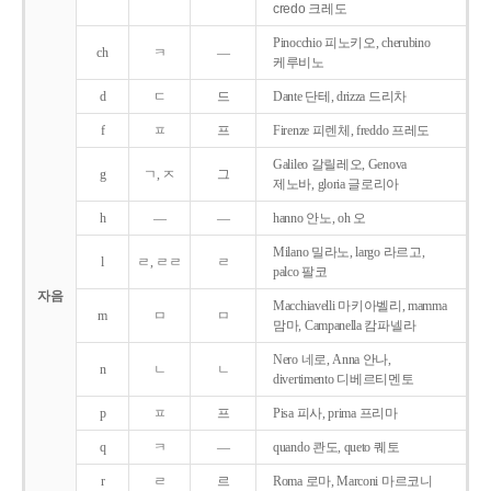
credo 크레도
Pinocchio 피노키오, cherubino
ch
ㅋ
―
케루비노
d
ㄷ
드
Dante 단테, drizza 드리차
f
ㅍ
프
Firenze 피렌체, freddo 프레도
Galileo 갈릴레오, Genova
g
ㄱ, ㅈ
그
제노바, gloria 글로리아
h
―
―
hanno 안노, oh 오
Milano 밀라노, largo 라르고,
l
ㄹ, ㄹㄹ
ㄹ
palco 팔코
자음
Macchiavelli 마키아벨리, mamma
m
ㅁ
ㅁ
맘마, Campanella 캄파넬라
Nero 네로, Anna 안나,
n
ㄴ
ㄴ
divertimento 디베르티멘토
p
ㅍ
프
Pisa 피사, prima 프리마
q
ㅋ
―
quando 콴도, queto 퀘토
r
ㄹ
르
Roma 로마, Marconi 마르코니