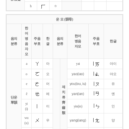
h
ㅎ
운 모 (韻母)
한
어
한어
음의
병
주음
한
음의
주음
병음
한글
분류
음
부호
글
분류
부호
자모
자
모
a
아
yai
야이
o
오
yao
(iao)
야오
e
어
you
(iou,
iu)
유
제
치
ê
에
yan
(ian)
옌
단운
류
單韻
齊
yi
이
yin(in)
인
齒
(i)
類
wu
우
yang
(iang)
양
(u)