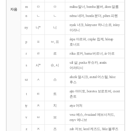
m
ㅁ
ㅁ
málna 말너, bomba 봄버, álom 알롬
자음
n
ㄴ
ㄴ
néma 네머, bunda 분더, pihen 피헨
nyak 녀크, hányszor 하니소르, irány
ny
니*
니
이라니
árpa 아르퍼, csipke 칩케, hónap
p
ㅍ
ㅂ, 프
호너프
r
ㄹ
르
róka 로커, barna 버르너, ár 아르
sál 샬, puska 푸슈카, aratás
s
시*
슈, 시
어러타시
alszik 얼시크, asztal 어스털, húsz
sz
ㅅ
스
후스
ajto 어이토, borotva 보로트버, csont
t
ㅌ
트
촌트
ty
ㅊ
치
atya 어처
vesz 베스, évszázad 에브사저드,
v
ㅂ
브
enyv 에니브
z
ㅈ
즈
zab 저브, kezd 케즈드, blúz 블루즈