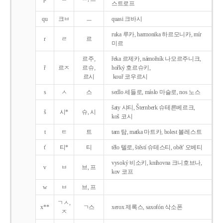
스트로프
qu
크ㅂ
ㅡ
quasi 크바시
ruka 루카, harmonika 하르모니카, mír
r
ㄹ
르
미르
르주,
řeka 르제카, námořník 나모르주니크,
ř
르ㅈ
르슈,
hořký 호르슈키,
르시
kouř 코우르시
s
ㅅ
스
sedlo 세들로, máslo 마슬로, nos 노스
šaty 샤티, Šternberk 슈테른베르크,
š
시*
슈, 시
koš 코시
t
ㅌ
트
tam 탐, matka 마트카, bolest 볼레스트
t'
티*
티
tělo 텔로, štěstí 슈테스티, obět' 오베티
vysoký 비소키, knihovna 크니호브나,
v
ㅂ
브, 프
kov 코프
w
ㅂ
브, 프
ㄱㅅ,
x**
ㄱ스
xerox 제록스, saxofón 삭소폰
ㅈ