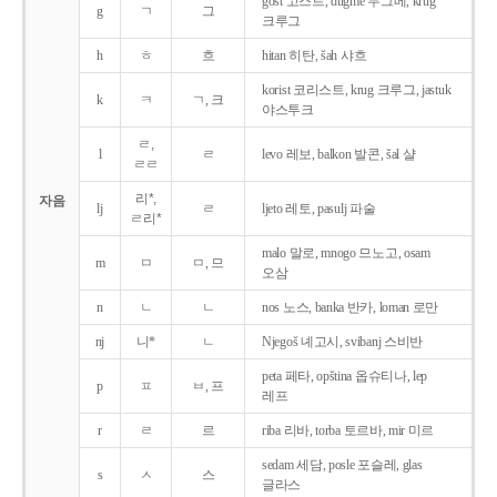
gost 고스트, dugme 두그메, krug
g
ㄱ
그
크루그
h
ㅎ
흐
hitan 히탄, šah 샤흐
korist 코리스트, krug 크루그, jastuk
k
ㅋ
ㄱ, 크
야스투크
ㄹ,
l
ㄹ
levo 레보, balkon 발콘, šal 샬
ㄹㄹ
리*,
자음
lj
ㄹ
ljeto 레토, pasulj 파술
ㄹ리*
malo 말로, mnogo 므노고, osam
m
ㅁ
ㅁ, 므
오삼
n
ㄴ
ㄴ
nos 노스, banka 반카, loman 로만
nj
니*
ㄴ
Njegoš 녜고시, svibanj 스비반
peta 페타, opština 옵슈티나, lep
p
ㅍ
ㅂ, 프
레프
r
ㄹ
르
riba 리바, torba 토르바, mir 미르
sedam 세담, posle 포슬레, glas
s
ㅅ
스
글라스