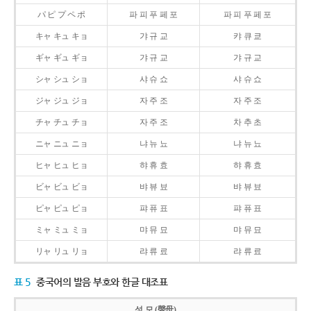
パ ピ プ ペ ポ
파 피 푸 페 포
파 피 푸 페 포
キャ キュ キョ
갸 규 교
캬 큐 쿄
ギャ ギュ ギョ
갸 규 교
갸 규 교
シャ シュ ショ
샤 슈 쇼
샤 슈 쇼
ジャ ジュ ジョ
자 주 조
자 주 조
チャ チュ チョ
자 주 조
차 추 초
ニャ ニュ ニョ
냐 뉴 뇨
냐 뉴 뇨
ヒャ ヒュ ヒョ
햐 휴 효
햐 휴 효
ビャ ビュ ビョ
뱌 뷰 뵤
뱌 뷰 뵤
ピャ ピュ ピョ
퍄 퓨 표
퍄 퓨 표
ミャ ミュ ミョ
먀 뮤 묘
먀 뮤 묘
リャ リュ リョ
랴 류 료
랴 류 료
표 5
중국어의 발음 부호와 한글 대조표
성 모 (聲母)