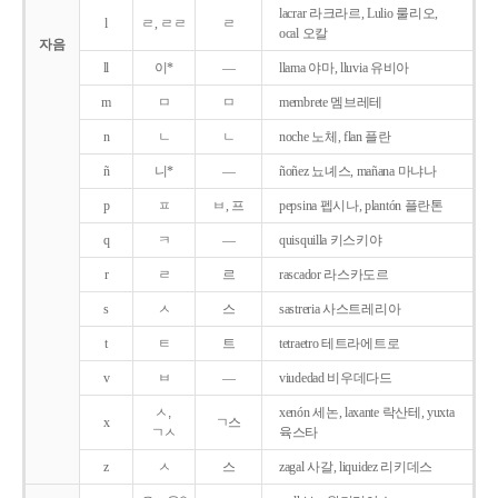
lacrar 라크라르, Lulio 룰리오,
l
ㄹ, ㄹㄹ
ㄹ
ocal 오칼
자음
ll
이*
―
llama 야마, lluvia 유비아
m
ㅁ
ㅁ
membrete 멤브레테
n
ㄴ
ㄴ
noche 노체, flan 플란
ñ
니*
―
ñoñez 뇨녜스, mañana 마냐나
p
ㅍ
ㅂ, 프
pepsina 펩시나, plantón 플란톤
q
ㅋ
―
quisquilla 키스키야
r
ㄹ
르
rascador 라스카도르
s
ㅅ
스
sastreria 사스트레리아
t
ㅌ
트
tetraetro 테트라에트로
v
ㅂ
―
viudedad 비우데다드
ㅅ,
xenón 세논, laxante 락산테, yuxta
x
ㄱ스
ㄱㅅ
육스타
z
ㅅ
스
zagal 사갈, liquidez 리키데스