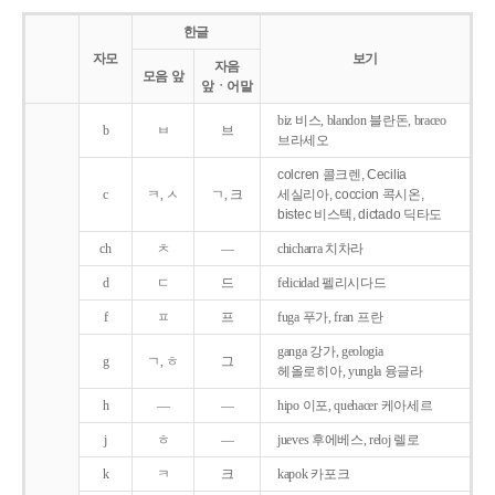
한글
자모
보기
자음
모음 앞
앞ㆍ어말
biz 비스, blandon 블란돈, braceo
b
ㅂ
브
브라세오
colcren 콜크렌, Cecilia
c
ㅋ, ㅅ
ㄱ, 크
세실리아, coccion 콕시온,
bistec 비스텍, dictado 딕타도
ch
ㅊ
―
chicharra 치차라
d
ㄷ
드
felicidad 펠리시다드
f
ㅍ
프
fuga 푸가, fran 프란
ganga 강가, geologia
g
ㄱ, ㅎ
그
헤올로히아, yungla 융글라
h
―
―
hipo 이포, quehacer 케아세르
j
ㅎ
―
jueves 후에베스, reloj 렐로
k
ㅋ
크
kapok 카포크