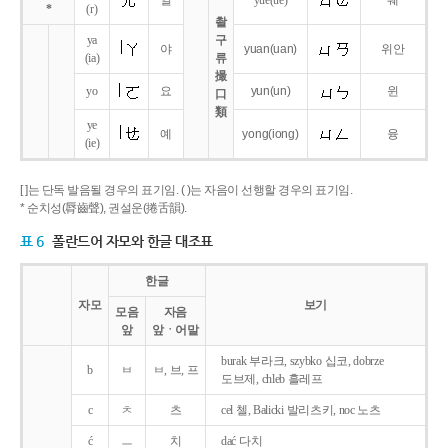
얼
yue
(ue)
웨
*
(r)
촬
ya
구
야
yuan
(uan)
위안
(ia)
류
撮
yo
요
yun
(un)
윈
口
類
ye
예
yong
(iong)
융
(ie)
[ ]는 단독 발음될 경우의 표기임. ( )는 자음이 선행할 경우의 표기임.
* 순치성(脣齒聲), 권설운(捲舌韻).
표 6
폴란드어 자모와 한글 대조표
한글
자모
보기
모음
자음
앞
앞ㆍ어말
burak 부라크, szybko 십코, dobrze
b
ㅂ
ㅂ, 브, 프
도브제, chleb 흘레프
c
ㅊ
츠
cel 첼, Balicki 발리츠키, noc 노츠
ć
ㅡ
치
dać 다치