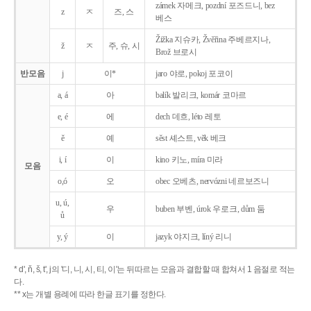
zámek 자메크, pozdní 포즈드니, bez
z
ㅈ
즈, 스
베스
Žižka 지슈카, Žvěřina 주베르지나,
ž
ㅈ
주, 슈, 시
Brož 브로시
반모음
j
이*
jaro 야로, pokoj 포코이
a, á
아
balík 발리크, komár 코마르
e, é
에
dech 데흐, léto 레토
ě
예
sěst 셰스트, věk 베크
i, í
이
kino 키노, míra 미라
모음
o,ó
오
obec 오베츠, nervózni 네르보즈니
u, ú,
우
buben 부벤, úrok 우로크, dům 둠
ů
y, ý
이
jazyk
야지크, líný 리니
* d', ň, š, t', j의 '디, 니, 시, 티, 이'는 뒤따르는 모음과 결합할 때 합쳐서 1 음절로 적는
다.
** x는 개별 용례에 따라 한글 표기를 정한다.