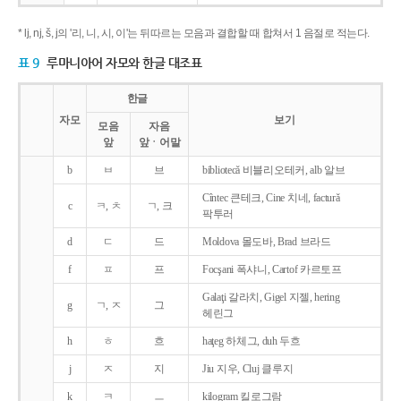
* lj, nj, š, j의 '리, 니, 시, 이'는 뒤따르는 모음과 결합할 때 합쳐서 1 음절로 적는다.
표 9
루마니아어 자모와 한글 대조표
한글
자모
보기
모음
자음
앞
앞ㆍ어말
b
ㅂ
브
bibliotecǎ 비블리오테커, alb 알브
Cîntec 큰테크, Cine 치네, facturǎ
c
ㅋ, ㅊ
ㄱ, 크
팍투러
d
ㄷ
드
Moldova 몰도바, Brad 브라드
f
ㅍ
프
Focşani 폭샤니, Cartof 카르토프
Galaţi 갈라치, Gigel 지젤, hering
g
ㄱ, ㅈ
그
헤린그
h
ㅎ
흐
haţeg 하체그, duh 두흐
j
ㅈ
지
Jiu 지우, Cluj 클루지
k
ㅋ
ㅡ
kilogram 킬로그람