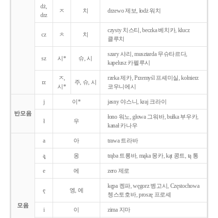
dż,
ㅈ
치
drzewo 제보, łodż 워치
drz
czysty 치스티, beczka 베치카, klucz
cz
ㅊ
치
클루치
szary 샤리, musztarda 무슈타르다,
sz
시*
슈, 시
kapelusz 카펠루시
ㅈ,
rzeka 제카, Przemyśl 프셰미실, kołnierz
rz
주, 슈, 시
시*
코우니에시
j
이*
jasny 야스니, kraj 크라이
반모음
łono 워노, głowa 그워바, bułka 부우카,
ł
우
kanał 카나우
a
아
trawa 트라바
ą̨
옹
trąba 트롱바, mąka 몽카, kąt 콩트, tą 통
e
에
zero 제로
kępa 켕파, węgorz 벵고시, Częstochowa
ę
엥, 에
쳉스토호바, proszę 프로셰
모음
i
이
zima 지마