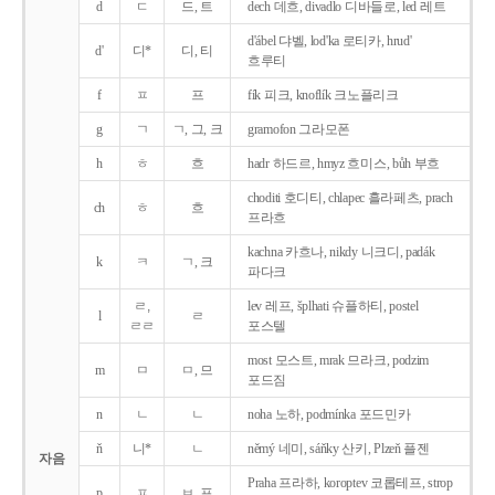
d
ㄷ
드, 트
dech 데흐, divadlo 디바들로, led 레트
d'ábel 댜벨, lod'ka 로티카, hrud'
d'
디*
디, 티
흐루티
f
ㅍ
프
fík 피크, knoflík 크노플리크
g
ㄱ
ㄱ, 그, 크
gramofon 그라모폰
h
ㅎ
흐
hadr 하드르, hmyz 흐미스, bůh 부흐
choditi 호디티, chlapec 흘라페츠, prach
ch
ㅎ
흐
프라흐
kachna 카흐나, nikdy 니크디, padák
k
ㅋ
ㄱ, 크
파다크
ㄹ,
lev 레프, šplhati 슈플하티, postel
l
ㄹ
ㄹㄹ
포스텔
most 모스트, mrak 므라크, podzim
m
ㅁ
ㅁ, 므
포드짐
n
ㄴ
ㄴ
noha 노하, podmínka 포드민카
ň
니*
ㄴ
němý 네미, sáňky 산키, Plzeň 플젠
자음
Praha 프라하, koroptev 코롭테프, strop
p
ㅍ
ㅂ, 프