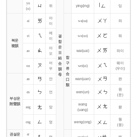
yu
위
ying
(ing)
잉
(u)
아
ai
wa
(ua)
와
이
에
ei
wo
(uo)
워
결
이
복운
합
複韻
운
아
ao
wai
(uai)
와이
모
오
합
結
어
구
웨이
合
ou
wei
(ui)
우
류
(우이)
韻
合
母
an
안
wan
(uan)
완
口
類
원
en
언
wen
(un)
(운)
부성운
附聲韻
wang
ang
앙
왕
(uang)
웡
eng
엉
weng
(ong)
(웅)
권설운
er