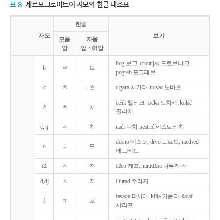
표 8
세르보크로아트어 자모와 한글 대조표
한글
자모
보기
모음
자음
앞
앞ㆍ어말
bog 보그, drobnjak 드로브냐크,
b
ㅂ
브
pogreb 포그레브
c
ㅊ
츠
cigara 치가라, novac 노바츠
čelik 첼리크, točka 토치카, kolač
č
ㅊ
치
콜라치
ć, tj
ㅊ
치
naći 나치, sestrić 세스트리치
desno 데스노, drvo 드르보, medved
d
ㄷ
드
메드베드
dž
ㅈ
지
džep 제프, narudžba 나루지바
đ,dj
ㅈ
지
Ðurađ 주라지
fasada 파사다, kifla 키플라, šaraf
f
ㅍ
프
샤라프