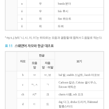
u
우
bunda 분더
ú
우
hús 후시
ü
위
füst 퓌슈트
ű
위
fű 퓌
* ny, s, j, ly의 ‘니, 시, 이, 이’는 뒤따르는 모음과 결합할 때 합쳐서 1 음절로 적는다.
표 11
스웨덴어 자모와 한글 대조표
한글
자모
보기
모음
자음
앞
앞ㆍ어말
b
ㅂ
ㅂ, 브
bal 발, snabbt 스납트, Jacob 야코브
Carlsson 칼손, Celsius 셀시우스,
c
ㅋ, ㅅ
ㄱ
Ericson 에릭손
ch
시*
크
charm 샤름, och 오크
dag 다그, dricka 드리카, Halmstad
d
ㄷ
드
할름스타드