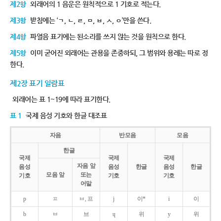
제2항
외래어의 1 음운은 원칙적으로 1 기호로 적는다.
제3항
받침에는 ‘ㄱ, ㄴ, ㄹ, ㅁ, ㅂ, ㅅ, ㅇ’만을 쓴다.
제4항
파열음 표기에는 된소리를 쓰지 않는 것을 원칙으로 한다.
제5항
이미 굳어진 외래어는 관용을 존중하되, 그 범위와 용례는 따로 정
한다.
제2장 표기 일람표
외래어는 표 1~19에 따라 표기한다.
표 1
국제 음성 기호와 한글 대조표
자음
반모음
모음
한글
국제
국제
국제
자음 앞
음성
음성
한글
음성
한글
모음 앞
또는
기호
기호
기호
어말
p
ㅍ
ㅂ, 프
j
이*
i
이
b
ㅂ
브
ɥ
위
y
위