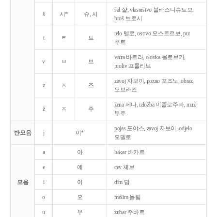
šal 샬, vlasništvo 블라스니슈트보,
š
시*
슈, 시
broš 브로시
telo 텔로, ostrvo 오스트르보, put
t
ㅌ
트
푸트
vatra 바트라, olovka 올로브카,
v
ㅂ
브
proliv 프롤리브
zavoj 자보이, pozno 포즈노, obraz
z
ㅈ
즈
오브라즈
žena 제나, izložba 이즐로주바, muž
ž
ㅈ
주
무주
pojas 포야스, zavoj 자보이, odjelo
반모음
j
이*
오델로
a
아
bakar 바카르
e
에
cev 체브
모음
i
이
dim 딤
o
오
molim 몰림
u
우
zubar 주바르