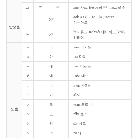
zs
ㅈ
주
zsák 자크, tőzsde 퇴주데, rozs 로주
ajak 어여크, fej 페이, január
j
이*
여누아르
반모음
lyuk 유크, mélység 메이셰그, király
ly
이*
키라이
a
어
lakat 러커트
á
아
máj 마이
e
에
mert 메르트
é
에
mész 메스
i
이
isten 이슈텐
í
이
sí 시
o
오
torna 토르너
모음
ó
오
róka 로커
ö
외
sör 쇠르
ő
외
nő 뇌