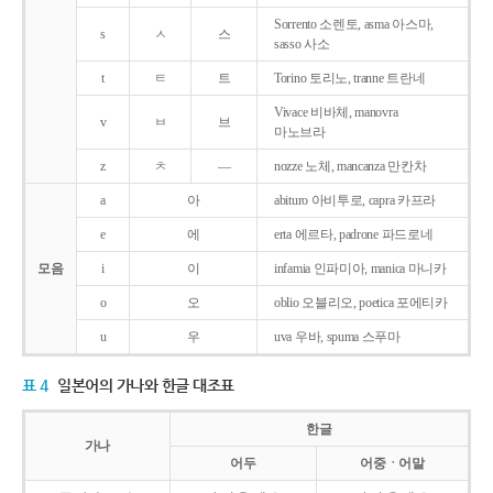
Sorrento 소렌토, asma 아스마,
s
ㅅ
스
sasso 사소
t
ㅌ
트
Torino 토리노, tranne 트란네
Vivace 비바체, manovra
v
ㅂ
브
마노브라
z
ㅊ
―
nozze 노체, mancanza 만칸차
a
아
abituro 아비투로, capra 카프라
e
에
erta 에르타, padrone 파드로네
모음
i
이
infamia 인파미아, manica 마니카
o
오
oblio 오블리오, poetica 포에티카
u
우
uva 우바, spuma 스푸마
표 4
일본어의 가나와 한글 대조표
한글
가나
어두
어중ㆍ어말