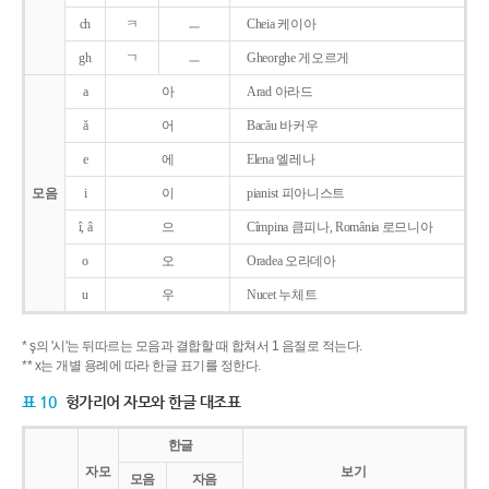
ch
ㅋ
ㅡ
Cheia 케이아
gh
ㄱ
ㅡ
Gheorghe 게오르게
a
아
Arad 아라드
ǎ
어
Bacǎu 바커우
e
에
Elena 엘레나
모음
i
이
pianist 피아니스트
î, â
으
Cîmpina 큼피나, România 로므니아
o
오
Oradea 오라데아
u
우
Nucet 누체트
* ş의 '시'는 뒤따르는 모음과 결합할 때 합쳐서 1 음절로 적는다.
** x는 개별 용례에 따라 한글 표기를 정한다.
표 10
헝가리어 자모와 한글 대조표
한글
자모
보기
모음
자음