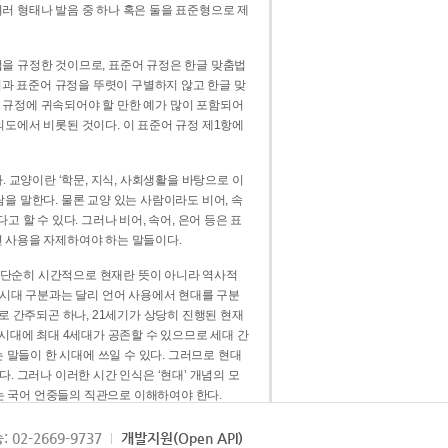
러 형태나 발음 중 하나 혹은 둘을 표준형으로 제
을 규정한 것이므로, 표준어 규정은 한글 맞춤법
법과 표준어 규정을 뚜렷이 구별하지 않고 한글 맞
 규정에 귀속되어야 할 만한 예가 많이 포함되어
의도에서 비롯된 것이다. 이 표준어 규정 제1항에
. 교양이란 ‘학문, 지식, 사회생활을 바탕으로 이
을 말한다. 물론 교양 있는 사람이라도 비어, 속
 할 수 있다. 그러나 비어, 속어, 은어 등은 표
 사용을 자제하여야 하는 말들이다.
’는 단순히 시간적으로 현재란 뜻이 아니라 역사적
 시대 구분과는 달리 언어 사용에서 현대를 구분
로 간주되곤 하나, 21세기가 상당히 진행된 현재
 시대에 최대 4세대가 공존할 수 있으므로 세대 간
는 말들이 한 시대에 쓰일 수 있다. 그러므로 현대
. 그러나 이러한 시간 인식은 ‘현대’ 개념의 모
’는 국어 언중들의 직관으로 이해하여야 한다.
용어적 성격을 가장 크게 드러내 주는 기준이다.
: 02-2669-9737
개발지원(Open API)