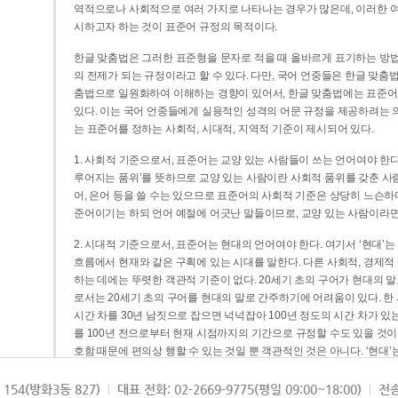
역적으로나 사회적으로 여러 가지로 나타나는 경우가 많은데, 이러한 여
시하고자 하는 것이 표준어 규정의 목적이다.
한글 맞춤법은 그러한 표준형을 문자로 적을 때 올바르게 표기하는 방법
의 전제가 되는 규정이라고 할 수 있다. 다만, 국어 언중들은 한글 맞춤
춤법으로 일원화하여 이해하는 경향이 있어서, 한글 맞춤법에는 표준어
있다. 이는 국어 언중들에게 실용적인 성격의 어문 규정을 제공하려는 
는 표준어를 정하는 사회적, 시대적, 지역적 기준이 제시되어 있다.
1. 사회적 기준으로서, 표준어는 교양 있는 사람들이 쓰는 언어여야 한다
루어지는 품위’를 뜻하므로 교양 있는 사람이란 사회적 품위를 갖춘 사람
어, 은어 등을 쓸 수는 있으므로 표준어의 사회적 기준은 상당히 느슨하다고
준어이기는 하되 언어 예절에 어긋난 말들이므로, 교양 있는 사람이라면
2. 시대적 기준으로서, 표준어는 현대의 언어여야 한다. 여기서 ‘현대
흐름에서 현재와 같은 구획에 있는 시대를 말한다. 다른 사회적, 경제적
하는 데에는 뚜렷한 객관적 기준이 없다. 20세기 초의 구어가 현대의 말
로서는 20세기 초의 구어를 현대의 말로 간주하기에 어려움이 있다. 한
시간 차를 30년 남짓으로 잡으면 넉넉잡아 100년 정도의 시간 차가 있
를 100년 전으로부터 현재 시점까지의 기간으로 규정할 수도 있을 것이다
호함 때문에 편의상 행할 수 있는 것일 뿐 객관적인 것은 아니다. ‘현대
3. 지역적 기준으로서, 표준어는 서울말이어야 한다. 이는 표준어의 공
154(방화3동 827)
대표 전화: 02-2669-9775(평일 09:00~18:00)
전송