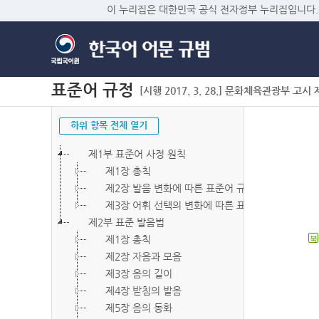
이 누리집은 대한민국 공식 전자정부 누리집입니다.
표준어 규정
[시행 2017. 3. 28.] 문화체육관광부 고시 제2
하위 항목 전체 열기
제1부 표준어 사정 원칙
제1장 총칙
제2장 발음 변화에 따른 표준어 규정
제3장 어휘 선택의 변화에 따른 표준어 규정
제2부 표준 발음법
제1장 총칙
북
제2장 자음과 모음
제3장 음의 길이
제4장 받침의 발음
제5장 음의 동화