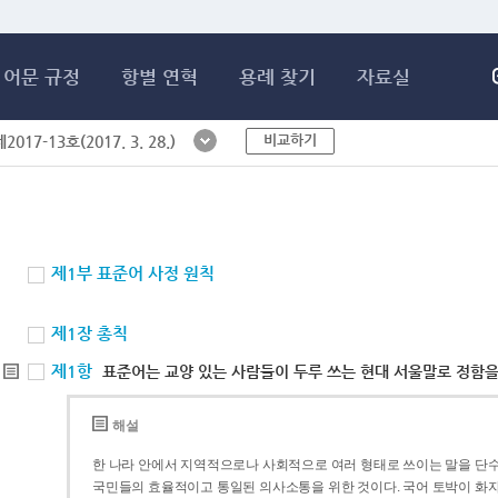
메인콘텐츠 바로가기
어문 규정
항별 연혁
용례 찾기
자료실
비교하기
017-13호(2017. 3. 28.)
제1부 표준어 사정 원칙
제1장 총칙
제1항
표준어는 교양 있는 사람들이 두루 쓰는 현대 서울말로 정함을
해설
한 나라 안에서 지역적으로나 사회적으로 여러 형태로 쓰이는 말을 단수
국민들의 효율적이고 통일된 의사소통을 위한 것이다. 국어 토박이 화자