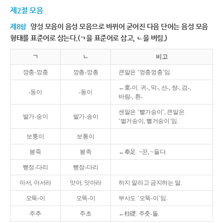
제2절 모음
제8항
양성 모음이 음성 모음으로 바뀌어 굳어진 다음 단어는 음성 모음
형태를 표준어로 삼는다.(ㄱ을 표준어로 삼고, ㄴ을 버림.)
ㄱ
ㄴ
비고
깡충-깡충
깡총-깡총
큰말은 ‘껑충껑충’임.
←童-이. 귀-, 막-, 선-, 쌍-, 검-,
-둥이
-동이
바람-, 흰-.
센말은 ‘빨가숭이’, 큰말은
발가-숭이
발가-송이
‘벌거숭이, 뻘거숭이’임.
보퉁이
보통이
봉죽
봉족
←奉足. ~꾼, ~들다.
뻗정-다리
뻗장-다리
아서, 아서라
앗아, 앗아라
하지 말라고 금지하는 말.
오뚝-이
오똑-이
부사도 ‘오뚝-이’임.
주추
주초
←柱礎. 주춧-돌.