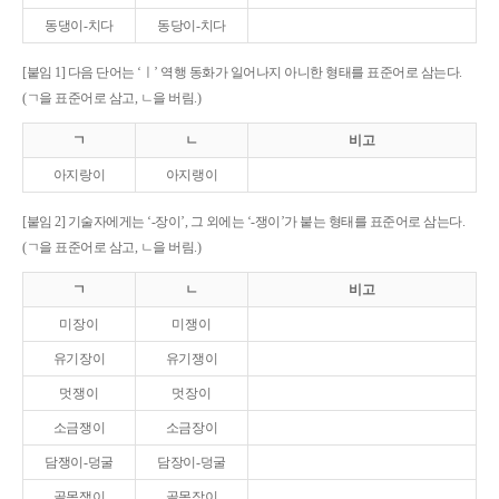
동댕이-치다
동당이-치다
[붙임 1] 다음 단어는 ‘ㅣ’ 역행 동화가 일어나지 아니한 형태를 표준어로 삼는다.
(ㄱ을 표준어로 삼고, ㄴ을 버림.)
ㄱ
ㄴ
비고
아지랑이
아지랭이
[붙임 2] 기술자에게는 ‘-장이’, 그 외에는 ‘-쟁이’가 붙는 형태를 표준어로 삼는다.
(ㄱ을 표준어로 삼고, ㄴ을 버림.)
ㄱ
ㄴ
비고
미장이
미쟁이
유기장이
유기쟁이
멋쟁이
멋장이
소금쟁이
소금장이
담쟁이-덩굴
담장이-덩굴
골목쟁이
골목장이