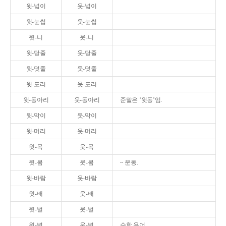
윗-넓이
웃-넓이
윗-눈썹
웃-눈썹
윗-니
웃-니
윗-당줄
웃-당줄
윗-덧줄
웃-덧줄
윗-도리
웃-도리
윗-동아리
웃-동아리
준말은 ‘윗동’임.
윗-막이
웃-막이
윗-머리
웃-머리
윗-목
웃-목
윗-몸
웃-몸
~ 운동.
윗-바람
웃-바람
윗-배
웃-배
윗-벌
웃-벌
윗-변
웃-변
수학 용어.