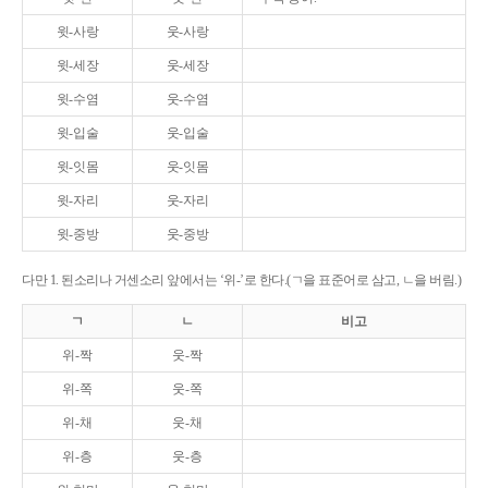
윗-사랑
웃-사랑
윗-세장
웃-세장
윗-수염
웃-수염
윗-입술
웃-입술
윗-잇몸
웃-잇몸
윗-자리
웃-자리
윗-중방
웃-중방
다만 1. 된소리나 거센소리 앞에서는 ‘위-’로 한다.(ㄱ을 표준어로 삼고, ㄴ을 버림.)
ㄱ
ㄴ
비고
위-짝
웃-짝
위-쪽
웃-쪽
위-채
웃-채
위-층
웃-층