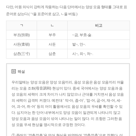
다만, 어원 의식이 강하게 작용하는 다음 단어에서는 양성 모음 형태를 그대로 표
준어로 삼는다.(ㄱ을 표준어로 삼고, ㄴ을 버림.)
ㄱ
ㄴ
비고
부조(扶助)
부주
~금, 부좃-술.
사돈(査頓)
사둔
밭~, 안~.
삼촌(三寸)
삼춘
시~, 외~, 처~.
해설
우리말에는 양성 모음은 양성 모음끼리, 음성 모음은 음성 모음끼리 어울
리는 모음 조화(母音調和) 현상이 있다. 중세 국어에서는 양성 모음과 음
성 모음의 세력이 크게 차이가 나지 않았으나 근대를 거치면서 음성 모음
의 세력이 급격히 커졌다. 예컨대 ‘ 막-아, 좁-아’, ‘접-어, 굽-어, 재-어, 세-
어, 괴-어, 쥐-어’ 등의 어미 활용에서도 음성 모음의 우세를 확인할 수 있
다. 심지어는 한 단어 내부에서도 양성 모음이 일관되게 나타나지 않고
양성 모음과 음성 모음이 섞여 나타나는 일이 많다. 이 조항은 그러한 음
성 모음 우세 현상을 명시적으로 규정한 것이다.
① 종래의 ‘깡총깡총’은 언어 현실을 반영하여 ‘깡충깡충’으로 정했다. 이