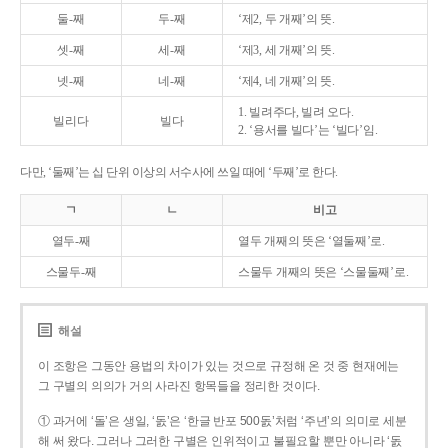
둘-째
두-째
‘제2, 두 개째’의 뜻.
셋-째
세-째
‘제3, 세 개째’의 뜻.
넷-째
네-째
‘제4, 네 개째’의 뜻.
1. 빌려주다, 빌려 오다.
빌리다
빌다
2. ‘용서를 빌다’는 ‘빌다’임.
다만, ‘둘째’는 십 단위 이상의 서수사에 쓰일 때에 ‘두째’로 한다.
ㄱ
ㄴ
비고
열두-째
열두 개째의 뜻은 ‘열둘째’로.
스물두-째
스물두 개째의 뜻은 ‘스물둘째’로.
해설
이 조항은 그동안 용법의 차이가 있는 것으로 규정해 온 것 중 현재에는
그 구별의 의의가 거의 사라진 항목들을 정리한 것이다.
① 과거에 ‘돌’은 생일, ‘돐’은 ‘한글 반포 500돐’처럼 ‘주년’의 의미로 세분
해 써 왔다. 그러나 그러한 구별은 인위적이고 불필요할 뿐만 아니라 ‘돐