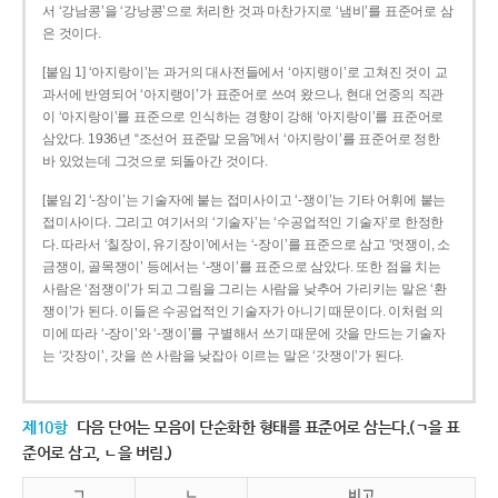
서 ‘강남콩’을 ‘강낭콩’으로 처리한 것과 마찬가지로 ‘냄비’를 표준어로 삼
은 것이다.
[붙임 1] ‘아지랑이’는 과거의 대사전들에서 ‘아지랭이’로 고쳐진 것이 교
과서에 반영되어 ‘아지랭이’가 표준어로 쓰여 왔으나, 현대 언중의 직관
이 ‘아지랑이’를 표준으로 인식하는 경향이 강해 ‘아지랑이’를 표준어로
삼았다. 1936년 “조선어 표준말 모음”에서 ‘아지랑이’를 표준어로 정한
바 있었는데 그것으로 되돌아간 것이다.
[붙임 2] ‘-장이’는 기술자에 붙는 접미사이고 ‘-쟁이’는 기타 어휘에 붙는
접미사이다. 그리고 여기서의 ‘기술자’는 ‘수공업적인 기술자’로 한정한
다. 따라서 ‘칠장이, 유기장이’에서는 ‘-장이’를 표준으로 삼고 ‘멋쟁이, 소
금쟁이, 골목쟁이’ 등에서는 ‘-쟁이’를 표준으로 삼았다. 또한 점을 치는
사람은 ‘점쟁이’가 되고 그림을 그리는 사람을 낮추어 가리키는 말은 ‘환
쟁이’가 된다. 이들은 수공업적인 기술자가 아니기 때문이다. 이처럼 의
미에 따라 ‘-장이’와 ‘-쟁이’를 구별해서 쓰기 때문에 갓을 만드는 기술자
는 ‘갓장이’, 갓을 쓴 사람을 낮잡아 이르는 말은 ‘갓쟁이’가 된다.
제10항
다음 단어는 모음이 단순화한 형태를 표준어로 삼는다.(ㄱ을 표
준어로 삼고, ㄴ을 버림.)
ㄱ
ㄴ
비고