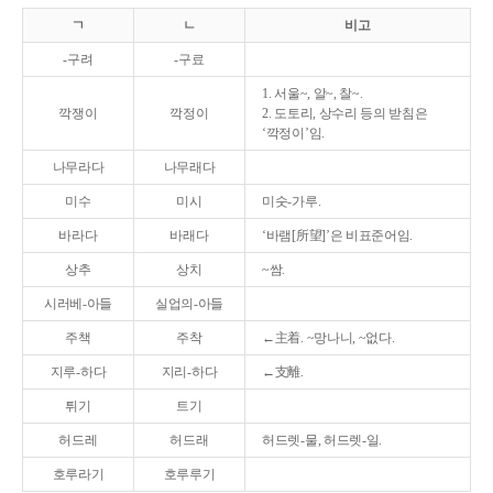
ㄱ
ㄴ
비고
-구려
-구료
1. 서울~, 알~, 찰~.
깍쟁이
깍정이
2. 도토리, 상수리 등의 받침은
‘깍정이’임.
나무라다
나무래다
미수
미시
미숫-가루.
바라다
바래다
‘바램[所望]’은 비표준어임.
상추
상치
~쌈.
시러베-아들
실업의-아들
주책
주착
←主着. ~망나니, ~없다.
지루-하다
지리-하다
←支離.
튀기
트기
허드레
허드래
허드렛-물, 허드렛-일.
호루라기
호루루기