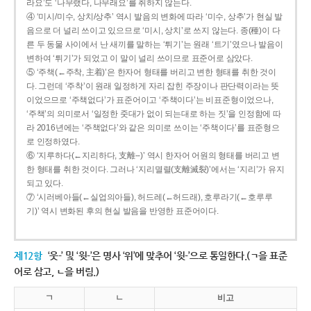
라요’도 ‘나무랬다, 나무래요’를 취하지 않는다.
④ ‘미시/미수, 상치/상추’ 역시 발음의 변화에 따라 ‘미수, 상추’가 현실 발
음으로 더 널리 쓰이고 있으므로 ‘미시, 상치’로 쓰지 않는다. 종(種)이 다
른 두 동물 사이에서 난 새끼를 말하는 ‘튀기’는 원래 ‘트기’였으나 발음이
변하여 ‘튀기’가 되었고 이 말이 널리 쓰이므로 표준어로 삼았다.
⑤ ‘주책(←주착, 主着)’은 한자어 형태를 버리고 변한 형태를 취한 것이
다. 그런데 ‘주착’이 원래 일정하게 자리 잡힌 주장이나 판단력이라는 뜻
이었으므로 ‘주책없다’가 표준어이고 ‘주책이다’는 비표준형이었으나,
‘주책’의 의미로서 ‘일정한 줏대가 없이 되는대로 하는 짓’을 인정함에 따
라 2016년에는 ‘주책없다’와 같은 의미로 쓰이는 ‘주책이다’를 표준형으
로 인정하였다.
⑥ ‘지루하다(←지리하다, 支離--)’ 역시 한자어 어원의 형태를 버리고 변
한 형태를 취한 것이다. 그러나 ‘지리멸렬(支離滅裂)’에서는 ‘지리’가 유지
되고 있다.
⑦ ‘시러베아들(←실업의아들), 허드레(←허드래), 호루라기(←호루루
기)’ 역시 변화된 후의 현실 발음을 반영한 표준어이다.
제12항
‘웃-’ 및 ‘윗-’은 명사 ‘위’에 맞추어 ‘윗-’으로 통일한다.(ㄱ을 표준
어로 삼고, ㄴ을 버림.)
ㄱ
ㄴ
비고