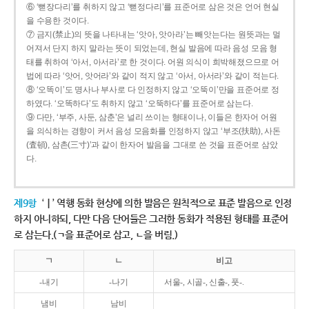
⑥ ‘뻗장다리’를 취하지 않고 ‘뻗정다리’를 표준어로 삼은 것은 언어 현실
을 수용한 것이다.
⑦ 금지(禁止)의 뜻을 나타내는 ‘앗아, 앗아라’는 빼앗는다는 원뜻과는 멀
어져서 단지 하지 말라는 뜻이 되었는데, 현실 발음에 따라 음성 모음 형
태를 취하여 ‘아서, 아서라’로 한 것이다. 어원 의식이 희박해졌으므로 어
법에 따라 ‘앗어, 앗어라’와 같이 적지 않고 ‘아서, 아서라’와 같이 적는다.
⑧ ‘오똑이’도 명사나 부사로 다 인정하지 않고 ‘오뚝이’만을 표준어로 정
하였다. ‘오똑하다’도 취하지 않고 ‘오뚝하다’를 표준어로 삼는다.
⑨ 다만, ‘부주, 사둔, 삼춘’은 널리 쓰이는 형태이나, 이들은 한자어 어원
을 의식하는 경향이 커서 음성 모음화를 인정하지 않고 ‘부조(扶助), 사돈
(査頓), 삼촌(三寸)’과 같이 한자어 발음을 그대로 쓴 것을 표준어로 삼았
다.
제9항
‘ㅣ’ 역행 동화 현상에 의한 발음은 원칙적으로 표준 발음으로 인정
하지 아니하되, 다만 다음 단어들은 그러한 동화가 적용된 형태를 표준어
로 삼는다.(ㄱ을 표준어로 삼고, ㄴ을 버림.)
ㄱ
ㄴ
비고
-내기
-나기
서울-, 시골-, 신출-, 풋-.
냄비
남비