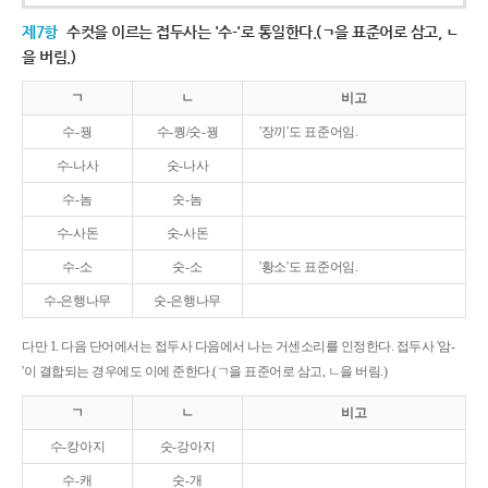
제7항
수컷을 이르는 접두사는 '수-'로 통일한다.(ㄱ을 표준어로 삼고, ㄴ
을 버림.)
ㄱ
ㄴ
비고
수-꿩
수-퀑/숫-꿩
'장끼'도 표준어임.
수-나사
숫-나사
수-놈
숫-놈
수-사돈
숫-사돈
수-소
숫-소
'황소'도 표준어임.
수-은행나무
숫-은행나무
다만 1. 다음 단어에서는 접두사 다음에서 나는 거센소리를 인정한다. 접두사 '암-
'이 결합되는 경우에도 이에 준한다.(ㄱ을 표준어로 삼고, ㄴ을 버림.)
ㄱ
ㄴ
비고
수-캉아지
숫-강아지
수-캐
숫-개