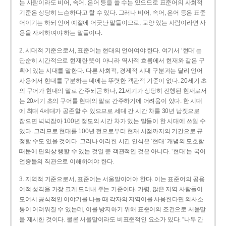
는 사람이라도 비어, 속어, 은어 등을 쓸 수는 있으므로 표준어의 사회적
기준은 상당히 느슨하다고 할 수 있다. 그러나 비어, 속어, 은어 등은 표준
어이기는 하되 언어 예절에 어긋난 말들이므로, 교양 있는 사람이라면 사
용을 자제하여야 하는 말들이다.
2. 시대적 기준으로서, 표준어는 현대의 언어여야 한다. 여기서 ‘현대’는
단순히 시간적으로 현재란 뜻이 아니라 역사적 흐름에서 현재와 같은 구
획에 있는 시대를 말한다. 다른 사회적, 경제적 시대 구분과는 달리 언어
사용에서 현대를 구분하는 데에는 뚜렷한 객관적 기준이 없다. 20세기 초
의 구어가 현대의 말로 간주되곤 하나, 21세기가 상당히 진행된 현재로서
는 20세기 초의 구어를 현대의 말로 간주하기에 어려움이 있다. 한 시대
에 최대 4세대가 공존할 수 있으므로 세대 간 시간 차를 30년 남짓으로
잡으면 넉넉잡아 100년 정도의 시간 차가 있는 말들이 한 시대에 쓰일 수
있다. 그러므로 현대를 100년 전으로부터 현재 시점까지의 기간으로 규
정할 수도 있을 것이다. 그러나 이러한 시간 인식은 ‘현대’ 개념의 모호함
때문에 편의상 행할 수 있는 것일 뿐 객관적인 것은 아니다. ‘현대’는 국어
언중들의 직관으로 이해하여야 한다.
3. 지역적 기준으로서, 표준어는 서울말이어야 한다. 이는 표준어의 공용
어적 성격을 가장 크게 드러내 주는 기준이다. 가령, 많은 지역 사람들이
모여서 공식적인 이야기를 나눌 때 각자의 지역어를 사용한다면 의사소
통이 어려워질 수 있는데, 이를 방지하기 위해 표준어의 조건으로 서울말
을 제시한 것이다. 물론 서울말이라도 비표준적인 요소가 있다. “나두 간