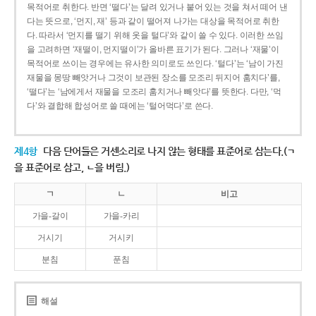
목적어로 취한다. 반면 ‘떨다’는 달려 있거나 붙어 있는 것을 쳐서 떼어 낸
다는 뜻으로, ‘먼지, 재’ 등과 같이 떨어져 나가는 대상을 목적어로 취한
다. 따라서 ‘먼지를 떨기 위해 옷을 털다’와 같이 쓸 수 있다. 이러한 쓰임
을 고려하면 ‘재떨이, 먼지떨이’가 올바른 표기가 된다. 그러나 ‘재물’이
목적어로 쓰이는 경우에는 유사한 의미로도 쓰인다. ‘털다’는 ‘남이 가진
재물을 몽땅 빼앗거나 그것이 보관된 장소를 모조리 뒤지어 훔치다’를,
‘떨다’는 ‘남에게서 재물을 모조리 훔치거나 빼앗다’를 뜻한다. 다만, ‘먹
다’와 결합해 합성어로 쓸 때에는 ‘털어먹다’로 쓴다.
제4항
다음 단어들은 거센소리로 나지 않는 형태를 표준어로 삼는다.(ㄱ
을 표준어로 삼고, ㄴ을 버림.)
ㄱ
ㄴ
비고
가을-갈이
가을-카리
거시기
거시키
분침
푼침
해설