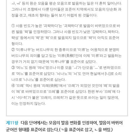
ㅘ, ㅝ’ 등의 원순 모음을 평순 모음으로 발음하는 일은 더 흔히 일어난다.
그러나 이 조항에서 다룬 단어들은 표준어 지역에서도 모음의 단순화 과
정을 겪고, 애초의 형태는 들어 보기 어렵게 된 것들이다.
① 사용 빈도가 높은 ‘괴퍅하다’는 ‘괴팍하다’로 발음이 바뀌었으므로 바
뀐 발음 ‘팍’을 인정하였다. 그러나 사용 빈도가 낮은 ‘강퍅하다, 퍅하다,
퍅성’ 등에서의 ‘퍅’은 ‘팍’으로 발음되지 않으므로 ‘퍅’이 아직도 표준어
형이다.
② ‘미류나무’는 버드나무의 한 종류이므로 ‘미류’는 어원적으로 분명히
버드나무의 의미를 담고 있는 ‘미류(美柳)’인데 이제 ‘미류’라고 발음하는
경우가 거의 없기 때문에 ‘미루나무’를 표준어로 삼았다.
③ ‘여느’도 원래 ‘여늬’였으나 이중 모음 ‘ㅢ’가 단모음 ‘ㅡ’로 변하였으므
로 ‘여느’를 표준어로 삼았다. ‘늬나노’의 ‘늬’도 언어 현실에서 [니]로 소리
나므로 ‘니나노’를 표준어로 삼는다.
④ ‘으례’ 역시 원래 ‘의례(依例)’에서 ‘으례’가 되었던 것인데 ‘례’의 발음
이 ‘레’로 바뀌었으므로 ‘으레’를 표준어로 삼았다. 한편 부사 ‘으레’에 다
시 ‘-이/-히’가 붙은 ‘으레이, 으레히’가 같은 뜻으로 쓰이는 일이 많은데,
이는 인정하지 않는다.
제11항
다음 단어에서는 모음의 발음 변화를 인정하여, 발음이 바뀌어
굳어진 형태를 표준어로 삼는다.(ㄱ을 표준어로 삼고, ㄴ을 버림.)