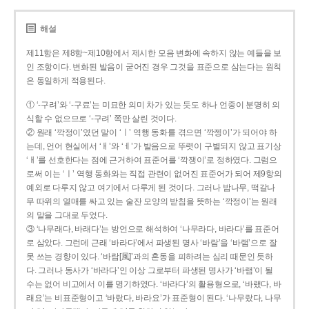
해설
제11항은 제8항~제10항에서 제시한 모음 변화에 속하지 않는 예들을 보
인 조항이다. 변화된 발음이 굳어진 경우 그것을 표준으로 삼는다는 원칙
은 동일하게 적용된다.
① ‘-구려’와 ‘-구료’는 미묘한 의미 차가 있는 듯도 하나 언중이 분명히 의
식할 수 없으므로 ‘-구려’ 쪽만 살린 것이다.
② 원래 ‘깍정이’였던 말이 ‘ㅣ’ 역행 동화를 겪으면 ‘깍젱이’가 되어야 하
는데, 언어 현실에서 ‘ㅐ’와 ‘ㅔ’가 발음으로 뚜렷이 구별되지 않고 표기상
‘ㅐ’를 선호한다는 점에 근거하여 표준어를 ‘깍쟁이’로 정하였다. 그럼으
로써 이는 ‘ㅣ’ 역행 동화와는 직접 관련이 없어진 표준어가 되어 제9항의
예외로 다루지 않고 여기에서 다루게 된 것이다. 그러나 밤나무, 떡갈나
무 따위의 열매를 싸고 있는 술잔 모양의 받침을 뜻하는 ‘깍정이’는 원래
의 말을 그대로 두었다.
③ ‘나무래다, 바래다’는 방언으로 해석하여 ‘나무라다, 바라다’를 표준어
로 삼았다. 그런데 근래 ‘바라다’에서 파생된 명사 ‘바람’을 ‘바램’으로 잘
못 쓰는 경향이 있다. ‘바람[風]’과의 혼동을 피하려는 심리 때문인 듯하
다. 그러나 동사가 ‘바라다’인 이상 그로부터 파생된 명사가 ‘바램’이 될
수는 없어 비고에서 이를 명기하였다. ‘바라다’의 활용형으로, ‘바랬다, 바
래요’는 비표준형이고 ‘바랐다, 바라요’가 표준형이 된다. ‘나무랐다, 나무