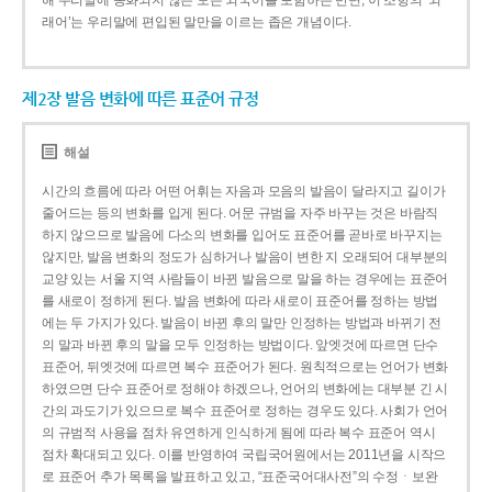
해 우리말에 동화되지 않은 모든 외국어를 포함하는 반면, 이 조항의 ‘외
래어’는 우리말에 편입된 말만을 이르는 좁은 개념이다.
제2장 발음 변화에 따른 표준어 규정
해설
시간의 흐름에 따라 어떤 어휘는 자음과 모음의 발음이 달라지고 길이가
줄어드는 등의 변화를 입게 된다. 어문 규범을 자주 바꾸는 것은 바람직
하지 않으므로 발음에 다소의 변화를 입어도 표준어를 곧바로 바꾸지는
않지만, 발음 변화의 정도가 심하거나 발음이 변한 지 오래되어 대부분의
교양 있는 서울 지역 사람들이 바뀐 발음으로 말을 하는 경우에는 표준어
를 새로이 정하게 된다. 발음 변화에 따라 새로이 표준어를 정하는 방법
에는 두 가지가 있다. 발음이 바뀐 후의 말만 인정하는 방법과 바뀌기 전
의 말과 바뀐 후의 말을 모두 인정하는 방법이다. 앞엣것에 따르면 단수
표준어, 뒤엣것에 따르면 복수 표준어가 된다. 원칙적으로는 언어가 변화
하였으면 단수 표준어로 정해야 하겠으나, 언어의 변화에는 대부분 긴 시
간의 과도기가 있으므로 복수 표준어로 정하는 경우도 있다. 사회가 언어
의 규범적 사용을 점차 유연하게 인식하게 됨에 따라 복수 표준어 역시
점차 확대되고 있다. 이를 반영하여 국립국어원에서는 2011년을 시작으
로 표준어 추가 목록을 발표하고 있고, “표준국어대사전”의 수정ㆍ보완