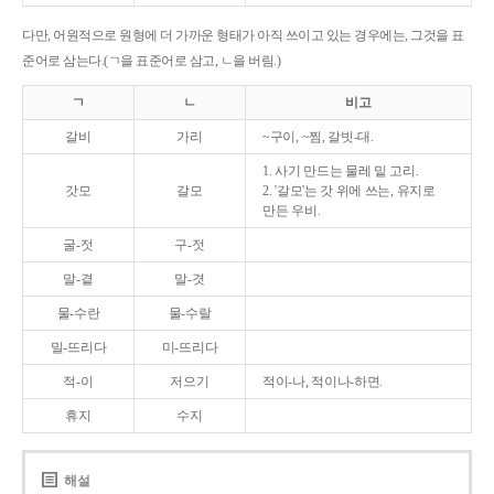
다만, 어원적으로 원형에 더 가까운 형태가 아직 쓰이고 있는 경우에는, 그것을 표
준어로 삼는다.(ㄱ을 표준어로 삼고, ㄴ을 버림.)
ㄱ
ㄴ
비고
갈비
가리
~구이, ~찜, 갈빗-대.
1. 사기 만드는 물레 밑 고리.
갓모
갈모
2. '갈모'는 갓 위에 쓰는, 유지로
만든 우비.
굴-젓
구-젓
말-곁
말-겻
물-수란
물-수랄
밀-뜨리다
미-뜨리다
적-이
저으기
적이-나, 적이나-하면.
휴지
수지
해설