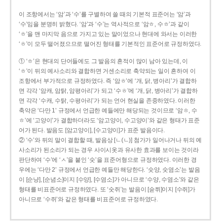
이 조항에서는 ‘암’과 ‘수’를 구별하여 쓸 때의 기본적 표준어는 ‘암’과
‘수’임을 분명히 밝혔다. ‘암’과 ‘수’는 역사적으로 ‘암ㅎ, 수ㅎ’과 같이
‘ㅎ’을 맨 마지막 음으로 가지고 있는 말이었으나 현대에 와서는 이러한
‘ㅎ’이 모두 떨어졌으므로 떨어진 형태를 기본적인 표준어로 규정하였다.
① ‘ㅎ’은 현대의 단어들에도 그 발음의 흔적이 많이 남아 있는데, 이
‘ㅎ’이 뒤의 예사소리와 결합하면 거센소리로 축약되는 일이 흔하여 이
조항에서 부가적으로 규정하였다. 즉 ‘암ㅎ’에 ‘개, 닭, 병아리’가 결합하
면 각각 ‘암캐, 암탉, 암평아리’가 되고 ‘수ㅎ’에 ‘개, 닭, 병아리’가 결합하
면 각각 ‘수캐, 수탉, 수평아리’가 되는 언어 현실을 존중하였다. 이러한
축약은 ‘다만 1’ 규정에서 언급한 예들에만 해당되는 것이므로 ‘암ㅎ, 수
ㅎ’에 ‘고양이’가 결합하더라도 ‘암고양이, 수고양이’와 같은 형태가 표준
어가 된다. 발음도 [암고양이], [수고양이]가 표준 발음이다.
② ‘수’와 뒤의 말이 결합할 때, 발음상 [ㄴ(ㄴ)] 첨가가 일어나거나 뒤의 예
사소리가 된소리가 되는 경우 사이시옷과 유사한 효과를 보이는 것이라
판단하여 ‘수’에 ‘ㅅ’을 붙인 ‘숫’을 표준어형으로 규정하였다. 이러한 경
우에는 ‘다만 2’ 규정에서 언급한 예들만 해당한다. ‘숫양, 숫염소’는 발음
이 [순냥], [순념소]이지 [수양], [수염소]가 아니므로 ‘수양, 수염소’와 같은
형태를 비표준어로 규정하였다. 또 ‘숫쥐’는 발음이 [숟쮜]이지 [수쥐]가
아니므로 ‘수쥐’와 같은 형태를 비표준어로 규정하였다.