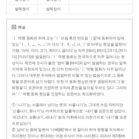
발목쟁이
발목장이
해설
‘ㅣ’ 역행 동화란 뒤에 오는 ‘ㅣ’ 모음 혹은 반모음 ‘ㅣ[j]’에 동화되어 앞에
있는 ‘ㅏ, ㅓ, ㅗ, ㅜ, ㅡ’가 각각 ‘ㅐ, ㅔ, ㅚ, ㅟ, ㅣ’로 바뀌는 현상을 말한다.
가령, ‘아비, 어미, 고기, 죽이다, 끓이다’는 자주 [애비], [에미], [괴기], [쥐기
다], [끼리다]로 발음된다. ‘ㅣ’ 역행 동화는 전국적으로 자주 일어나는 현
상이다. 체언에 조사가 붙은 ‘밥이’를 [배비]와 같이 발음하는 경우는 일부
지역에 국한되어 있으나, 한 단어 안에서는 ‘ㅣ’ 역행 동화가 자주 일어난
다. 그러나 대부분 주의해서 발음하면 피할 수 있는 발음이므로 그 동화
형을 표준어로 삼기 어렵다. 또한 이 동화 현상은 매우 광범위하여 그 동
화형을 다 표준어로 인정하면 오히려 혼란을 일으킬 우려도 있다. 그리하
여 ‘ㅣ’ 역행 동화 현상을 인정하는 표준어는 최소화하였다.
① ‘-나기’는, 서울에서 났다는 뜻의 ‘서울나기’는 그대로 쓰임 직하지만
‘신출나기, 풋나기’는 어색하므로 일률적으로 ‘-내기’를 표준으로 삼았다.
‘여간내기, 보통내기, 새내기’ 등의 어휘에서도 마찬가지로 ‘-내기’를 표준
으로 삼는다.
② ‘남비’는 종래 일본어 ‘나베[鍋]’에서 온 말이라 하여 원형을 의식해서
처리했던 것이나, 현대에는 어원 의식이 거의 사라졌다. 따라서 제5항에