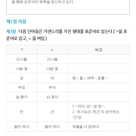
을 통해 표준어의 목록을 갱신하고 있다.
제1절 자음
제3항
다음 단어들은 거센소리를 가진 형태를 표준어로 삼는다.(ㄱ을 표
준어로 삼고, ㄴ을 버림.)
ㄱ
ㄴ
비고
끄나풀
끄나불
나팔-꽃
나발-꽃
녘
녁
동~, 들~, 새벽~, 동틀 ~.
부엌
부억
살-쾡이
삵-괭이
1. ~막이, 빈~, 방 한 ~.
칸
간
2. ‘초가삼간, 윗간’의 경우에는
‘간’임.
털어-먹다
떨어-먹다
재물을 다 없애다.