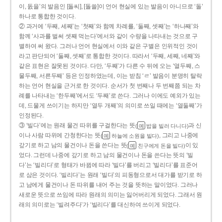
이, 돐을’의 발음인 [돌씨], [돌쓸]이 언어 현실에 있는 발음이 아니므로 ‘돌’
하나로 통합한 것이다.
② 과거에 ‘두째, 세째’는 ‘첫째’와 함께 차례를, ‘둘째, 셋째’는 ‘하나째’와
함께 ‘사과를 벌써 셋째 먹는다’에서와 같이 수량을 나타내는 것으로 구
별하여 써 왔다. 그러나 언어 현실에서 이와 같은 구별은 인위적인 것이
라고 판단되어 ‘둘째, 셋째’로 통합한 것이다. 따라서 ‘두째, 세째, 네째’와
같은 표현은 잘못된 것이다. 다만, ‘두째’가 다른 수 뒤에 오는 ‘열두째, 스
물두째, 서른두째’ 등은 인정하였는데, 이는 받침 ‘ㄹ’ 발음이 분명히 탈락
하는 언어 현실을 근거로 한 것이다. 순서가 첫 번째나 두 번째쯤 되는 차
례를 나타내는 ‘한두째’에서도 ‘두째’로 쓴다. 그러나 이에도 예외가 있는
데, 드물게 쓰이기는 하지만 ‘열두 개째’의 의미로 쓰일 때에는 ‘열둘째’가
인정된다.
③ ‘빌다’에는 원래 물건 따위를 구걸한다는 뜻
과 신
(
밥을 빌러 다니다)
예
이나 사람 따위에 간청한다는 뜻
, 그리고 나중에
(
하늘에 소원을 빌다)
예
갚기로 하고 남의 물건이나 돈을 쓴다는 뜻
이 있
(
친구에게 돈을 빌다)
예
었다. 그런데 나중에 갚기로 하고 남의 물건이나 돈을 쓴다는 뜻의 ‘빌
다’는 ‘빌리다’로 형태가 바뀜에 따라 ‘빌다’를 버리고 ‘빌리다’를 표준어
로 삼은 것이다. ‘빌리다’는 원래 ‘빌다’의 피동형으로서 대가를 받기로 하
고 남에게 물건이나 돈 따위를 내어 주는 것을 뜻하는 말이었다. 그러나
새로운 뜻으로 쓰임에 따라 원래의 의미는 잃어버리게 되었다. 그래서 원
래의 의미로는 ‘빌려주다’가 ‘빌리다’를 대신하여 쓰이게 되었다.