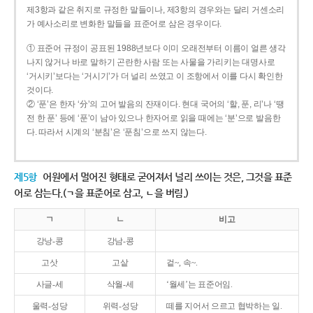
제3항과 같은 취지로 규정한 말들이나, 제3항의 경우와는 달리 거센소리
가 예사소리로 변화한 말들을 표준어로 삼은 경우이다.
① 표준어 규정이 공표된 1988년보다 이미 오래전부터 이름이 얼른 생각
나지 않거나 바로 말하기 곤란한 사람 또는 사물을 가리키는 대명사로
‘거시키’보다는 ‘거시기’가 더 널리 쓰였고 이 조항에서 이를 다시 확인한
것이다.
② ‘푼’은 한자 ‘分’의 고어 발음의 잔재이다. 현대 국어의 ‘할, 푼, 리’나 ‘땡
전 한 푼’ 등에 ‘푼’이 남아 있으나 한자어로 읽을 때에는 ‘분’으로 발음한
다. 따라서 시계의 ‘분침’은 ‘푼침’으로 쓰지 않는다.
제5항
어원에서 멀어진 형태로 굳어져서 널리 쓰이는 것은, 그것을 표준
어로 삼는다.(ㄱ을 표준어로 삼고, ㄴ을 버림.)
ㄱ
ㄴ
비고
강낭-콩
강남-콩
고삿
고샅
겉~, 속~.
사글-세
삭월-세
‘월세’는 표준어임.
울력-성당
위력-성당
떼를 지어서 으르고 협박하는 일.