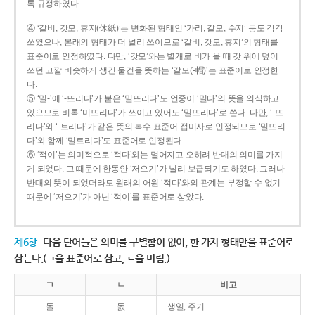
록 규정하였다.
④ ‘갈비, 갓모, 휴지(休紙)’는 변화된 형태인 ‘가리, 갈모, 수지’ 등도 각각
쓰였으나, 본래의 형태가 더 널리 쓰이므로 ‘갈비, 갓모, 휴지’의 형태를
표준어로 인정하였다. 다만, ‘갓모’와는 별개로 비가 올 때 갓 위에 덮어
쓰던 고깔 비슷하게 생긴 물건을 뜻하는 ‘갈모(-帽)’는 표준어로 인정한
다.
⑤ ‘밀-’에 ‘-뜨리다’가 붙은 ‘밀뜨리다’도 언중이 ‘밀다’의 뜻을 의식하고
있으므로 비록 ‘미뜨리다’가 쓰이고 있어도 ‘밀뜨리다’로 쓴다. 다만, ‘-뜨
리다’와 ‘-트리다’가 같은 뜻의 복수 표준어 접미사로 인정되므로 ‘밀뜨리
다’와 함께 ‘밀트리다’도 표준어로 인정된다.
⑥ ‘적이’는 의미적으로 ‘적다’와는 멀어지고 오히려 반대의 의미를 가지
게 되었다. 그 때문에 한동안 ‘저으기’가 널리 보급되기도 하였다. 그러나
반대의 뜻이 되었더라도 원래의 어원 ‘적다’와의 관계는 부정할 수 없기
때문에 ‘저으기’가 아닌 ‘적이’를 표준어로 삼았다.
제6항
다음 단어들은 의미를 구별함이 없이, 한 가지 형태만을 표준어로
삼는다.(ㄱ을 표준어로 삼고, ㄴ을 버림.)
ㄱ
ㄴ
비고
돌
돐
생일, 주기.