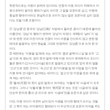
학문적으로는 어원이 밝혀져 있더라도 언중의 어원 의식이 약해져서 어
원으로부터 멀어진 형태가 널리 쓰이면 그 말을 표준어로 삼고, 어원에
충실한 형태이더라도 현실적으로 쓰이지 않는 말은 표준어로 삼지 않겠
다는 것을 다룬 조항이다.
① ‘강낭콩’은 중국의 ‘강남(江南)’ 지방에서 들여온 콩이기 때문에 붙여진
이름인데, ‘강남’의 형태가 변하여 ‘강낭’이 되었다. 제9항의 ‘남비’가 ‘냄
비’로 변한 것과 마찬가지로 언중이 이미 어원을 인식하지 않고 변한 형
태대로 발음하는 언어 현실을 그대로 반영하여 ‘강낭콩’으로 쓰게 한 것
이다.
② 예전에는 ‘지붕을 일 때에 쓰는 새끼’와 ‘좁은 골목이나 길’을 모두 ‘고
샅’으로 써 왔는데, 앞의 뜻의 말에 대해 어원 의식이 희박해져서 조사가
붙은 형태가 [고사시/고사슬] 등으로 발음되고 있으므로 앞의 뜻의 말을
‘고삿’으로 정한 것이다. ‘속고삿’은 초가지붕을 일 때 이엉을 얹기 전에
지붕 위에 건너질러 잡아매는 새끼이고, ‘겉고삿’은 이엉을 얹은 위에 걸
쳐 매는 새끼이다.
③ ‘월세(月貰)’와 뜻이 같은 말로서 과거에는 ‘삭월세’와 ‘사글세’가 모두
쓰였다. 그러나 ‘삭월세’를 한자어 ‘朔月貰’로 보는 것은 ‘사글세’의 음을
단순히 한자로 흉내 낸 것으로 보아 ‘사글세’만을 표준으로 삼은 것이다.
다만, 어원 의식이 여전히 남아 있어 어원을 의식한 형태가 쓰이는 것들
은 그 짝이 되는 비어원적인 형태보다 더 우선적으로 표준어 자격을 주도