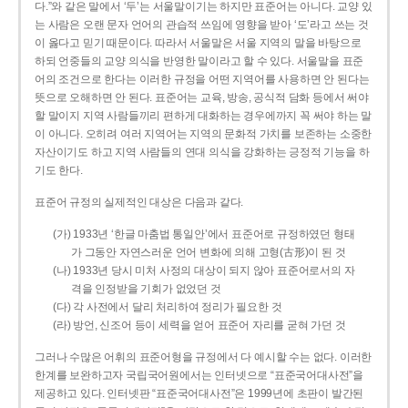
다.”와 같은 말에서 ‘두’는 서울말이기는 하지만 표준어는 아니다. 교양 있
는 사람은 오랜 문자 언어의 관습적 쓰임에 영향을 받아 ‘도’라고 쓰는 것
이 옳다고 믿기 때문이다. 따라서 서울말은 서울 지역의 말을 바탕으로
하되 언중들의 교양 의식을 반영한 말이라고 할 수 있다. 서울말을 표준
어의 조건으로 한다는 이러한 규정을 어떤 지역어를 사용하면 안 된다는
뜻으로 오해하면 안 된다. 표준어는 교육, 방송, 공식적 담화 등에서 써야
할 말이지 지역 사람들끼리 편하게 대화하는 경우에까지 꼭 써야 하는 말
이 아니다. 오히려 여러 지역어는 지역의 문화적 가치를 보존하는 소중한
자산이기도 하고 지역 사람들의 연대 의식을 강화하는 긍정적 기능을 하
기도 한다.
표준어 규정의 실제적인 대상은 다음과 같다.
(가) 1933년 ‘한글 마춤법 통일안’에서 표준어로 규정하였던 형태
가 그동안 자연스러운 언어 변화에 의해 고형(古形)이 된 것
(나) 1933년 당시 미처 사정의 대상이 되지 않아 표준어로서의 자
격을 인정받을 기회가 없었던 것
(다) 각 사전에서 달리 처리하여 정리가 필요한 것
(라) 방언, 신조어 등이 세력을 얻어 표준어 자리를 굳혀 가던 것
그러나 수많은 어휘의 표준어형을 규정에서 다 예시할 수는 없다. 이러한
한계를 보완하고자 국립국어원에서는 인터넷으로 “표준국어대사전”을
제공하고 있다. 인터넷판 “표준국어대사전”은 1999년에 초판이 발간된