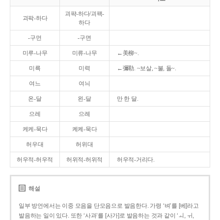
괴퍅-하다/괴팩-
괴팍-하다
하다
-구먼
-구면
미루-나무
미류-나무
←美柳~.
미륵
미력
←彌勒. ~보살, ~불, 돌~.
여느
여늬
온-달
왼-달
만 한 달.
으레
으례
케케-묵다
켸켸-묵다
허우대
허위대
허우적-허우적
허위적-허위적
허우적-거리다.
해설
일부 방언에서는 이중 모음을 단모음으로 발음한다. 가령 ‘벼’를 [베]라고
발음하는 일이 있다. 또한 ‘사과’를 [사가]로 발음하는 것과 같이 ‘ㅚ, ㅟ,