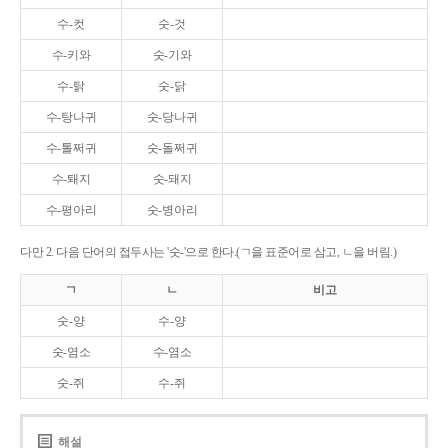
수-컷
숫-것
수-키와
숫-기와
수-탉
숫-닭
수-탕나귀
숫-당나귀
수-톨쩌귀
숫-돌쩌귀
수-퇘지
숫-돼지
수-평아리
숫-병아리
다만 2. 다음 단어의 접두사는 '숫-'으로 한다.(ㄱ을 표준어로 삼고, ㄴ을 버림.)
ㄱ
ㄴ
비고
숫-양
수-양
숫-염소
수-염소
숫-쥐
수-쥐
해설