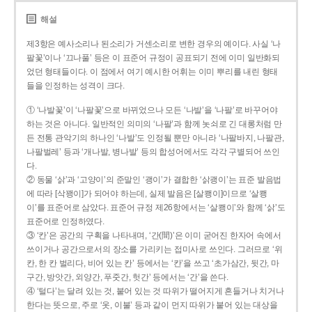
해설
제3항은 예사소리나 된소리가 거센소리로 변한 경우의 예이다. 사실 ‘나
팔꽃’이나 ‘끄나풀’ 등은 이 표준어 규정이 공표되기 전에 이미 일반화되
었던 형태들이다. 이 점에서 여기 예시한 어휘는 이미 뿌리를 내린 형태
들을 인정하는 성격이 크다.
① ‘나발꽃’이 ‘나팔꽃’으로 바뀌었으나 모든 ‘나발’을 ‘나팔’로 바꾸어야
하는 것은 아니다. 일반적인 의미의 ‘나팔’과 함께 놋쇠로 긴 대롱처럼 만
든 전통 관악기의 하나인 ‘나발’도 인정될 뿐만 아니라 ‘나팔바지, 나팔관,
나팔벌레’ 등과 ‘개나발, 병나발’ 등의 합성어에서도 각각 구별되어 쓰인
다.
② 동물 ‘삵’과 ‘고양이’의 준말인 ‘괭이’가 결합한 ‘삵괭이’는 표준 발음법
에 따라 [삭꽹이]가 되어야 하는데, 실제 발음은 [살쾡이]이므로 ‘살쾡
이’를 표준어로 삼았다. 표준어 규정 제26항에서는 ‘살쾡이’와 함께 ‘삵’도
표준어로 인정하였다.
③ ‘칸’은 공간의 구획을 나타내며, ‘간(間)’은 이미 굳어진 한자어 속에서
쓰이거나 공간으로서의 장소를 가리키는 접미사로 쓰인다. 그러므로 ‘위
칸, 한 칸 벌리다, 비어 있는 칸’ 등에서는 ‘칸’을 쓰고 ‘초가삼간, 뒷간, 마
구간, 방앗간, 외양간, 푸줏간, 헛간’ 등에서는 ‘간’을 쓴다.
④ ‘털다’는 달려 있는 것, 붙어 있는 것 따위가 떨어지게 흔들거나 치거나
한다는 뜻으로, 주로 ‘옷, 이불’ 등과 같이 먼지 따위가 붙어 있는 대상을