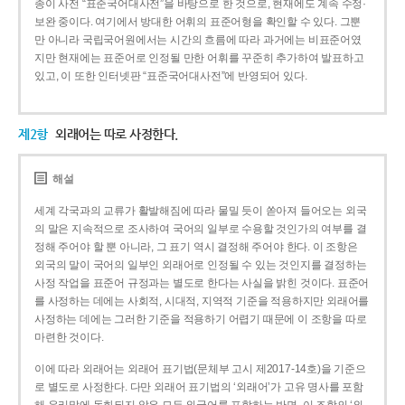
종이 사전 “표준국어대사전”을 바탕으로 한 것으로, 현재에도 계속 수정·
보완 중이다. 여기에서 방대한 어휘의 표준어형을 확인할 수 있다. 그뿐
만 아니라 국립국어원에서는 시간의 흐름에 따라 과거에는 비표준어였
지만 현재에는 표준어로 인정될 만한 어휘를 꾸준히 추가하여 발표하고
있고, 이 또한 인터넷판 “표준국어대사전”에 반영되어 있다.
제2항
외래어는 따로 사정한다.
해설
세계 각국과의 교류가 활발해짐에 따라 물밀 듯이 쏟아져 들어오는 외국
의 말은 지속적으로 조사하여 국어의 일부로 수용할 것인가의 여부를 결
정해 주어야 할 뿐 아니라, 그 표기 역시 결정해 주어야 한다. 이 조항은
외국의 말이 국어의 일부인 외래어로 인정될 수 있는 것인지를 결정하는
사정 작업을 표준어 규정과는 별도로 한다는 사실을 밝힌 것이다. 표준어
를 사정하는 데에는 사회적, 시대적, 지역적 기준을 적용하지만 외래어를
사정하는 데에는 그러한 기준을 적용하기 어렵기 때문에 이 조항을 따로
마련한 것이다.
이에 따라 외래어는 외래어 표기법(문체부 고시 제2017-14호)을 기준으
로 별도로 사정한다. 다만 외래어 표기법의 ‘외래어’가 고유 명사를 포함