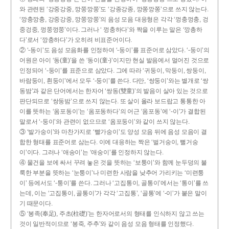
와 관련된 ‘강중강중, 깡쭝깡쭝’도 ‘강종강종, 깡쫑깡쫑’으로 쓰지 않는다.
‘깡충깡충, 강중강중, 깡쭝깡쭝’의 음성 모음 대응형은 각각 ‘껑충껑충, 겅
중겅중, 껑쭝껑쭝’이다. 그러나 ‘ 껑충하다’와 짝을 이루는 말은 ‘깡총하
다’로서 ‘깡충하다’가 오히려 비표준어이다.
② ‘-동이’도 음성 모음화를 인정하여 ‘-둥이’를 표준어로 삼았다. ‘-둥이’의
어원은 아이 ‘동(童)’을 쓴 ‘동이(童-)’이지만 현실 발음에서 멀어진 것으로
인정되어 ‘-둥이’를 표준으로 삼았다. 그에 따라 ‘귀둥이, 막둥이, 쌍둥이,
바람둥이, 흰둥이’에서 모두 ‘-둥이’를 쓴다. 다만, ‘쌍둥이’와는 별개로 ‘쌍
동밤’과 같은 단어에서는 한자어 ‘쌍동(雙童)’의 발음이 살아 있는 것으로
판단되므로 ‘쌍둥밤’으로 쓰지 않는다. 또 살이 올라 보드랍고 통통한 아
이를 뜻하는 ‘옴포동이’는 ‘옴포동하다’의 어근 ‘옴포동’에 ‘-이’가 결합된
말로서 ‘-둥이’와 관련이 없으므로 ‘옴포둥이’와 같이 쓰지 않는다.
③ ‘발가숭이’와 마찬가지로 ‘빨가숭이’도 양성 모음 뒤에 음성 모음이 결
합한 형태를 표준어로 삼는다. 이에 대응하는 짝은 ‘벌거숭이, 뻘거숭
이’이다. 그러나 ‘애송이’는 ‘애숭이’를 인정하지 않는다.
④ 물건을 보에 싸서 꾸려 놓은 것을 뜻하는 ‘보퉁이’와 함께 눈두덩의 불
룩한 부분을 뜻하는 ‘눈퉁이’나 미련한 사람을 낮추어 가리키는 ‘미련퉁
이’ 등에서도 ‘-퉁이’를 쓴다. 그러나 ‘고집통이, 골통이’에서는 ‘통이’를 쓰
는데, 이는 ‘고집통이, 골통이’가 각각 ‘고집통’, ‘골통’에 ‘-이’가 붙은 말이
기 때문이다.
⑤ ‘봉족(奉足), 주초(柱礎)’는 한자어로서의 형태를 인식하지 않고 쓰는
것이 일반적이므로 ‘봉죽, 주추’와 같이 음성 모음 형태를 인정했다.