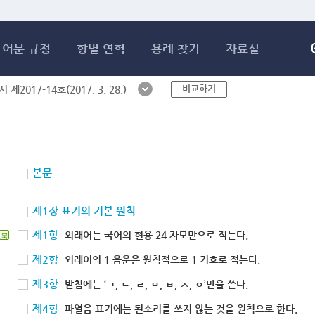
메인콘텐츠 바로가기
어문 규정
항별 연혁
용례 찾기
자료실
비교하기
제2017-14호(2017. 3. 28.)
본문
제1장 표기의 기본 원칙
제1항
외래어는 국어의 현용 24 자모만으로 적는다.
북
제2항
외래어의 1 음운은 원칙적으로 1 기호로 적는다.
제3항
받침에는 ‘ㄱ, ㄴ, ㄹ, ㅁ, ㅂ, ㅅ, ㅇ’만을 쓴다.
제4항
파열음 표기에는 된소리를 쓰지 않는 것을 원칙으로 한다.