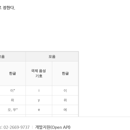
 정한다.
모음
모음
국제 음성
한글
한글
기호
이*
i
이
위
y
위
오, 우*
e
에
ø
외
: 02-2669-9737
개발지원(Open API)
ɛ
에