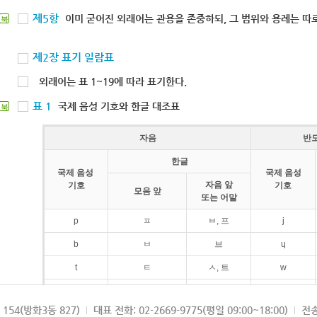
제5항
이미 굳어진 외래어는 관용을 존중하되, 그 범위와 용례는 따로
북
제2장 표기 일람표
외래어는 표 1~19에 따라 표기한다.
표 1
국제 음성 기호와 한글 대조표
북
자음
반
한글
국제 음성
국제 음성
자음 앞
기호
기호
모음 앞
또는 어말
p
ㅍ
ㅂ, 프
j
b
ㅂ
브
ɥ
t
ㅌ
ㅅ, 트
w
d
ㄷ
드
154(방화3동 827)
대표 전화: 02-2669-9775(평일 09:00~18:00)
전송
k
ㅋ
ㄱ, 크