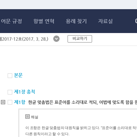
메인콘텐츠 바로가기
어문 규정
항별 연혁
용례 찾기
자료실
비교하기
017-12호(2017. 3. 28.)
본문
제1장 총칙
제1항
한글 맞춤법은 표준어를 소리대로 적되, 어법에 맞도록 함을 
해설
이 조항은 한글 맞춤법의 대원칙을 밝히고 있다. “표준어를 소리대로 적되
다른 원칙이라고 할 수 있다.