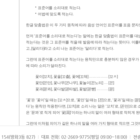
표준어를 소리대로 적는다.
어법에 맞도록 적는다.
한글 맞춤법은 이 두 가지 원칙에 따라 음성 언어인 표준어를 표음 문자
먼저 ‘표준어를 소리대로 적는다’는 말에는 한글 맞춤법이 표준어를 대상
적는다는 것은 그 표준어를 적을 때 발음에 따라 적는다는 뜻이다. 이를테면 [나무]라고 소리 나는 표준어는 ‘나무’로 적
고, [달리다]라고 소리 나는 표준어는 ‘달리다’로 적는다.
그런데 표준어를 소리대로 적는다는 원칙만으로 충분하지 않은 경우가 있다
에 따라 소리가 달라진다.
……………
꽃이[꼬치], 꽃을[꼬츨], 꽃에[꼬체]
[꼬ㅊ]
…
꽃만[꼰만], 꽃나무[꼰나무], 꽃놀이[꼰노리]
[꼰]
………
꽃과[꼳꽈], 꽃다발[꼳따발], 꽃밭[꼳빧]
[꼳]
‘꽃’은 ‘꽃이’일 때는 [꼬ㅊ]으로, ‘꽃만’일 때는 [꼰]으로, ‘꽃과’일 때는
다’는 원칙만 적용한다면, [꼬치]로 소리 나는 말은 ‘꼬치’로, [꼰만]으로 소리 나는 말은 ‘꼰만’으로, [꼳꽈]로 소리 나는 말
은 ‘꼳꽈’로 적게 되어 ‘꽃[花]’이라는 하나의 말이 여러 형태로 적히게 된
그런데 이처럼 의미가 같은 하나의 말을 여러 가지 형태로 적으면 그것이
은 하나의 말은 형태를 하나로 고정하여 일관되게 적어야 의미를 파악하기가 
되게 적는 것이 의미를 파악하는 데 효과적이다.
154(방화3동 827)
대표 전화: 02-2669-9775(평일 09:00~18:00)
전송