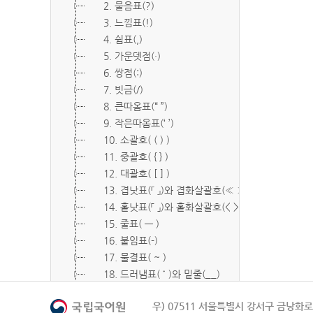
2. 물음표(?)
3. 느낌표(!)
4. 쉼표(,)
5. 가운뎃점(·)
6. 쌍점(:)
7. 빗금(/)
8. 큰따옴표(“ ”)
9. 작은따옴표(‘ ’)
10. 소괄호( ( ) )
11. 중괄호( { } )
12. 대괄호( [ ] )
13. 겹낫표(『 』)와 겹화살괄호(≪ ≫)
14. 홑낫표(「 」)와 홑화살괄호(< >)
15. 줄표( ― )
16. 붙임표(-)
17. 물결표( ~ )
18. 드러냄표( ˙ )와 밑줄(__)
19. 숨김표( O, X )
우) 07511 서울특별시 강서구 금낭화로 
20. 빠짐표( □ )