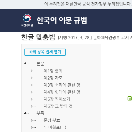
이 누리집은 대한민국 공식 전자정부 누리집입니다.
한글 맞춤법
[시행 2017. 3. 28.] 문화체육관광부 고시 제2
하위 항목 전체 열기
본문
제1장 총칙
제2장 자모
제3장 소리에 관한 것
제4장 형태에 관한 것
제5장 띄어쓰기
북
제6장 그 밖의 것
부록
문장 부호
1. 마침표( . )