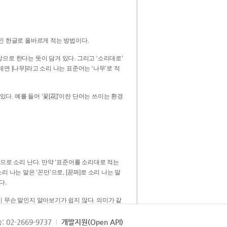
인 한글로 올바르게 적는 방법이다.
으로 한다는 뜻이 담겨 있다. 그리고 ‘소리대로’
. 예를 들어 ‘꽃[花]’이란 단어는 쓰이는 환경
 [꼳]으로 소리 난다. 만약 ‘표준어를 소리대로 적는
다.
 무슨 말인지 알아보기가 쉽지 않다. 의미가 같
쉽다. 즉 ‘꽃, 꼰, 꼳’보다는 ‘꽃’ 하나로 일관
: 02-2669-9737
개발지원(Open API)