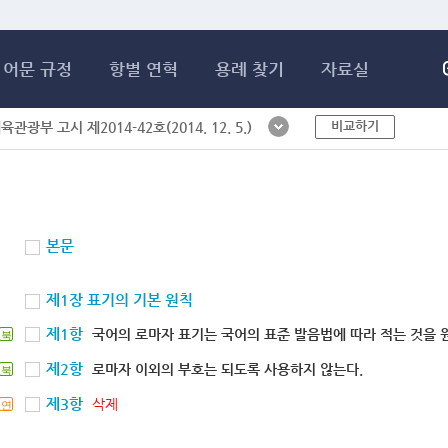
메인콘텐츠 바로가기
어문 규정
항별 연혁
용례 찾기
자료실
비교하기
체육관광부 고시 제2014-42호(2014. 12. 5.)
본문
제1장 표기의 기본 원칙
제1항
국어의 로마자 표기는 국어의 표준 발음법에 따라 적는 것을 
북
제2항
로마자 이외의 부호는 되도록 사용하지 않는다.
북
제3항
삭제
연