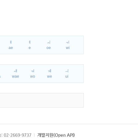
ㅐ
ㅔ
ㅚ
ㅟ
ae
e
oe
wi
ㅘ
ㅙ
ㅝ
ㅞ
ㅢ
a
wae
wo
we
ui
: 02-2669-9737
개발지원(Open API)