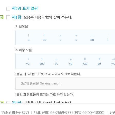
제2장 표기 일람
제1항
모음은 다음 각호와 같이 적는다.
북
1. 단모음
ㅏ
ㅓ
ㅗ
ㅜ
ㅡ
ㅣ
a
eo
o
u
eu
i
2. 이중 모음
ㅑ
ㅕ
ㅛ
ㅠ
ㅒ
ㅖ
ya
yeo
yo
yu
yae
ye
w
[붙임 1] ‘ㅢ’는 ‘ㅣ’로 소리 나더라도 ui로 적는다.
(보기) 광희문 Gwanghuimun
[붙임 2] 장모음의 표기는 따로 하지 않는다.
제2항
자음은 다음 각호와 같이 적는다.
북
1. 파열음
154(방화3동 827)
대표 전화: 02-2669-9775(평일 09:00~18:00)
전송