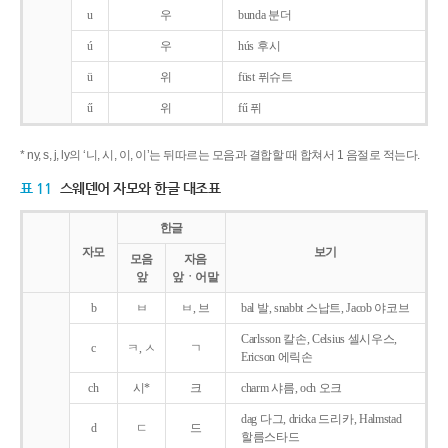
u
우
bunda 분더
ú
우
hús 후시
ü
위
füst 퓌슈트
ű
위
fű 퓌
* ny, s, j, ly의 ‘니, 시, 이, 이’는 뒤따르는 모음과 결합할 때 합쳐서 1 음절로 적는다.
표 11
스웨덴어 자모와 한글 대조표
한글
자모
보기
모음
자음
앞
앞ㆍ어말
b
ㅂ
ㅂ, 브
bal 발, snabbt 스납트, Jacob 야코브
Carlsson 칼손, Celsius 셀시우스,
c
ㅋ, ㅅ
ㄱ
Ericson 에릭손
ch
시*
크
charm 샤름, och 오크
dag 다그, dricka 드리카, Halmstad
d
ㄷ
드
할름스타드