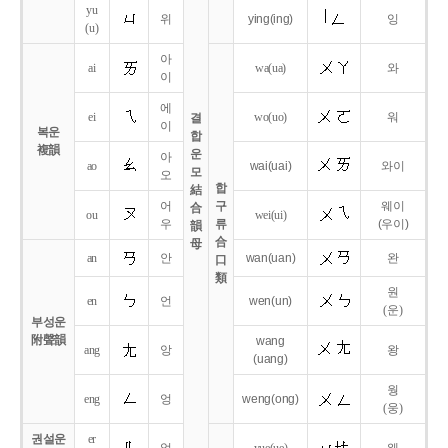
yu
위
ying
(ing)
잉
(u)
아
ai
wa
(ua)
와
이
에
ei
wo
(uo)
워
결
이
복운
합
複韻
운
아
ao
wai
(uai)
와이
모
오
합
結
어
구
웨이
合
ou
wei
(ui)
우
류
(우이)
韻
合
母
an
안
wan
(uan)
완
口
類
원
en
언
wen
(un)
(운)
부성운
附聲韻
wang
ang
앙
왕
(uang)
웡
eng
엉
weng
(ong)
(웅)
권설운
er