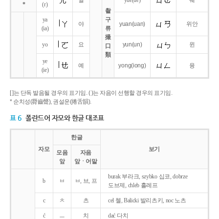
얼
yue
(ue)
웨
*
(r)
촬
ya
구
야
yuan
(uan)
위안
(ia)
류
撮
yo
요
yun
(un)
윈
口
類
ye
예
yong
(iong)
융
(ie)
[ ]는 단독 발음될 경우의 표기임. ( )는 자음이 선행할 경우의 표기임.
* 순치성(脣齒聲), 권설운(捲舌韻).
표 6
폴란드어 자모와 한글 대조표
한글
자모
보기
모음
자음
앞
앞ㆍ어말
burak 부라크, szybko 십코, dobrze
b
ㅂ
ㅂ, 브, 프
도브제, chleb 흘레프
c
ㅊ
츠
cel 첼, Balicki 발리츠키, noc 노츠
ć
ㅡ
치
dać 다치