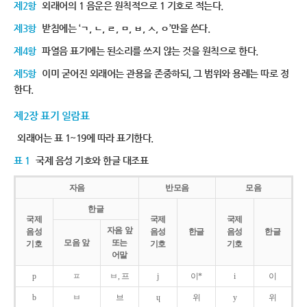
제2항
외래어의 1 음운은 원칙적으로 1 기호로 적는다.
제3항
받침에는 ‘ㄱ, ㄴ, ㄹ, ㅁ, ㅂ, ㅅ, ㅇ’만을 쓴다.
제4항
파열음 표기에는 된소리를 쓰지 않는 것을 원칙으로 한다.
제5항
이미 굳어진 외래어는 관용을 존중하되, 그 범위와 용례는 따로 정
한다.
제2장 표기 일람표
외래어는 표 1~19에 따라 표기한다.
표 1
국제 음성 기호와 한글 대조표
자음
반모음
모음
한글
국제
국제
국제
자음 앞
음성
음성
한글
음성
한글
모음 앞
또는
기호
기호
기호
어말
p
ㅍ
ㅂ, 프
j
이*
i
이
b
ㅂ
브
ɥ
위
y
위