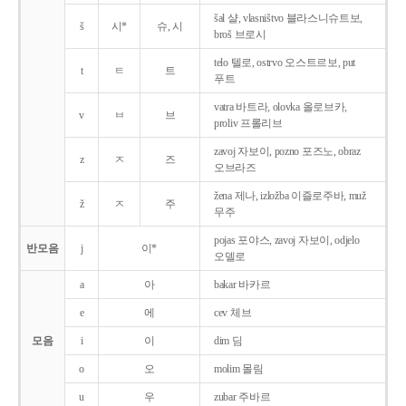
šal 샬, vlasništvo 블라스니슈트보,
š
시*
슈, 시
broš 브로시
telo 텔로, ostrvo 오스트르보, put
t
ㅌ
트
푸트
vatra 바트라, olovka 올로브카,
v
ㅂ
브
proliv 프롤리브
zavoj 자보이, pozno 포즈노, obraz
z
ㅈ
즈
오브라즈
žena 제나, izložba 이즐로주바, muž
ž
ㅈ
주
무주
pojas 포야스, zavoj 자보이, odjelo
반모음
j
이*
오델로
a
아
bakar 바카르
e
에
cev 체브
모음
i
이
dim 딤
o
오
molim 몰림
u
우
zubar 주바르