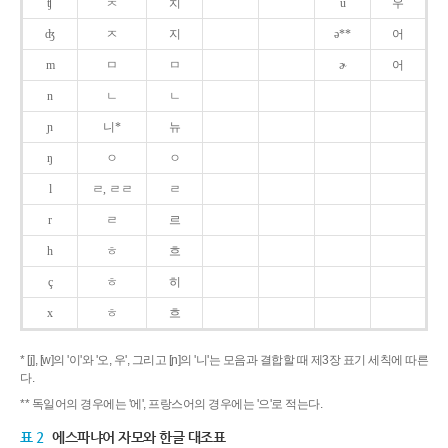
ʧ
ㅊ
치
u
우
ʤ
ㅈ
지
ə**
어
m
ㅁ
ㅁ
ɚ
어
n
ㄴ
ㄴ
ɲ
니*
뉴
ŋ
ㅇ
ㅇ
l
ㄹ, ㄹㄹ
ㄹ
r
ㄹ
르
h
ㅎ
흐
ç
ㅎ
히
x
ㅎ
흐
* [j], [w]의 '이'와 '오, 우', 그리고 [ɲ]의 '니'는 모음과 결합할 때 제3장 표기 세칙에 따른
다.
** 독일어의 경우에는 '에', 프랑스어의 경우에는 '으'로 적는다.
표 2
에스파냐어 자모와 한글 대조표