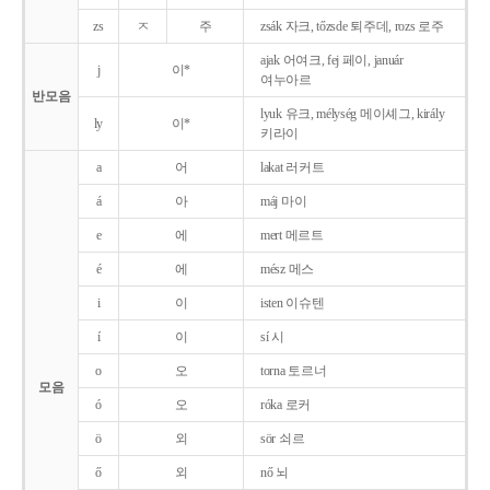
zs
ㅈ
주
zsák 자크, tőzsde 퇴주데, rozs 로주
ajak 어여크, fej 페이, január
j
이*
여누아르
반모음
lyuk 유크, mélység 메이셰그, király
ly
이*
키라이
a
어
lakat 러커트
á
아
máj 마이
e
에
mert 메르트
é
에
mész 메스
i
이
isten 이슈텐
í
이
sí 시
o
오
torna 토르너
모음
ó
오
róka 로커
ö
외
sör 쇠르
ő
외
nő 뇌