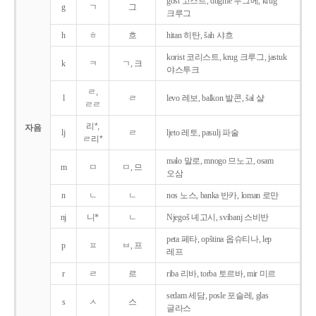
gost 고스트, dugme 두그메, krug
g
ㄱ
그
크루그
h
ㅎ
흐
hitan 히탄, šah 샤흐
korist 코리스트, krug 크루그, jastuk
k
ㅋ
ㄱ, 크
야스투크
ㄹ,
l
ㄹ
levo 레보, balkon 발콘, šal 샬
ㄹㄹ
리*,
자음
lj
ㄹ
ljeto 레토, pasulj 파술
ㄹ리*
malo 말로, mnogo 므노고, osam
m
ㅁ
ㅁ, 므
오삼
n
ㄴ
ㄴ
nos 노스, banka 반카, loman 로만
nj
니*
ㄴ
Njegoš 녜고시, svibanj 스비반
peta 페타, opština 옵슈티나, lep
p
ㅍ
ㅂ, 프
레프
r
ㄹ
르
riba 리바, torba 토르바, mir 미르
sedam 세담, posle 포슬레, glas
s
ㅅ
스
글라스