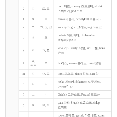
dach 다흐, zdrowy 즈드로비, słodki
d
ㄷ
드, 트
스워트키, pod 포트
f
ㅍ
프
fasola 파솔라, befsztyk 베프슈티크
g
ㄱ
ㄱ, 그, 크
góra 구라, grad 그라트, targ 타르크
herbata 헤르바타, Hrubieszów
h
ㅎ
흐
흐루비에슈프
kino 키노, daktyl 닥틸, król 크룰, bank
k
ㅋ
ㄱ, 크
반크
ㄹ,
l
ㄹ
lis 리스, kolano 콜라노, motyl 모틸
ㄹㄹ
m
ㅁ
ㅁ, 므
most 모스트, zimno 짐노, sam 삼
nerka 네르카, dokument 도쿠멘트,
n
ㄴ
ㄴ
dywan 디반
ń
ㅡ
ㄴ
Gdańsk 그단스크, Poznań 포즈난
para 파라, Słupsk 스웁스크, chłop
p
ㅍ
ㅂ, 프
흐워프
rower 로베르, garnek 가르네크, sznur