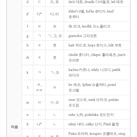
d
ㄷ
드, 트
dech 데흐, divadlo 디바들로, led 레트
d'ábel 댜벨, lod'ka 로티카, hrud'
d'
디*
디, 티
흐루티
f
ㅍ
프
fík 피크, knoflík 크노플리크
g
ㄱ
ㄱ, 그, 크
gramofon 그라모폰
h
ㅎ
흐
hadr 하드르, hmyz 흐미스, bůh 부흐
choditi 호디티, chlapec 흘라페츠, prach
ch
ㅎ
흐
프라흐
kachna 카흐나, nikdy 니크디, padák
k
ㅋ
ㄱ, 크
파다크
ㄹ,
lev 레프, šplhati 슈플하티, postel
l
ㄹ
ㄹㄹ
포스텔
most 모스트, mrak 므라크, podzim
m
ㅁ
ㅁ, 므
포드짐
n
ㄴ
ㄴ
noha 노하, podmínka 포드민카
ň
니*
ㄴ
němý 네미, sáňky 산키, Plzeň 플젠
자음
Praha 프라하, koroptev 코롭테프, strop
p
ㅍ
ㅂ, 프