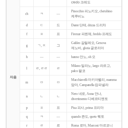
credo 크레도
Pinocchio 피노키오, cherubino
ch
ㅋ
―
케루비노
d
ㄷ
드
Dante 단테, drizza 드리차
f
ㅍ
프
Firenze 피렌체, freddo 프레도
Galileo 갈릴레오, Genova
g
ㄱ, ㅈ
그
제노바, gloria 글로리아
h
―
―
hanno 안노, oh 오
Milano 밀라노, largo 라르고,
l
ㄹ, ㄹㄹ
ㄹ
palco 팔코
자음
Macchiavelli 마키아벨리, mamma
m
ㅁ
ㅁ
맘마, Campanella 캄파넬라
Nero 네로, Anna 안나,
n
ㄴ
ㄴ
divertimento 디베르티멘토
p
ㅍ
프
Pisa 피사, prima 프리마
q
ㅋ
―
quando 콴도, queto 퀘토
r
ㄹ
르
Roma 로마, Marconi 마르코니