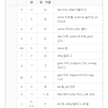
앞
앞ㆍ어말
b
ㅂ
브
bab 버브, ablak 어블러크
citrom 치트롬, nyolcvan 뇰츠번, arc
c
ㅊ
츠
어르츠
cs
ㅊ
치
csavar 처버르, kulcs 쿨치
daru 더루, medve 메드베, gond
d
ㄷ
드
곤드
dzs
ㅈ
지
dzsem 젬
f
ㅍ
프
elfog 엘포그
gumi 구미, nyugta 뉴그터, csomag
g
ㄱ
그
초머그
gyár 자르, hagyma 허지머, nagy
gy
ㅈ
지
너지
h
ㅎ
흐
hal 헐, juh 유흐
k
ㅋ
ㄱ, 크
béka 베커, keksz 켁스, szék 세크
ㄹ,
l
ㄹ
len 렌, meleg 멜레그, dél 델
ㄹㄹ