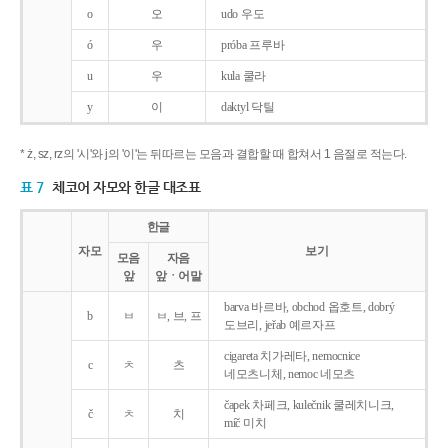
o
오
udo 우도
ó
우
próba 프루바
u
우
kula 쿨라
y
이
daktyl 닥틸
* ż, sz, rz의 '시'와 j의 '이'는 뒤따르는 모음과 결합할 때 합쳐서 1 음절로 적는다.
표 7
체코어 자모와 한글 대조표
한글
자모
보기
모음
자음
앞
앞ㆍ어말
barva 바르바, obchod 옵호트, dobrý
b
ㅂ
ㅂ, 브, 프
도브리, jeřab 예르자프
cigareta 치가레타, nemocnice
c
ㅊ
츠
네모츠니체, nemoc 네모츠
čapek 차페크, kulečnik 쿨레치니크,
č
ㅊ
치
míč 미치