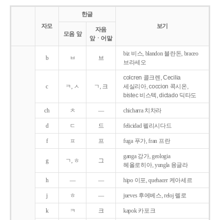
한글
자모
보기
자음
모음 앞
앞ㆍ어말
biz 비스, blandon 블란돈, braceo
b
ㅂ
브
브라세오
colcren 콜크렌, Cecilia
c
ㅋ, ㅅ
ㄱ, 크
세실리아, coccion 콕시온,
bistec 비스텍, dictado 딕타도
ch
ㅊ
―
chicharra 치차라
d
ㄷ
드
felicidad 펠리시다드
f
ㅍ
프
fuga 푸가, fran 프란
ganga 강가, geologia
g
ㄱ, ㅎ
그
헤올로히아, yungla 융글라
h
―
―
hipo 이포, quehacer 케아세르
j
ㅎ
―
jueves 후에베스, reloj 렐로
k
ㅋ
크
kapok 카포크