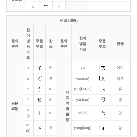
h
ㅎ
운 모 (韻母)
한
어
한어
음의
병
주음
한
음의
주음
병음
한글
분류
음
부호
글
분류
부호
자모
자
모
a
아
yai
야이
o
오
yao
(iao)
야오
e
어
you
(iou,
iu)
유
제
치
ê
에
yan
(ian)
옌
단운
류
單韻
齊
yi
이
yin(in)
인
齒
(i)
類
wu
우
yang
(iang)
양
(u)