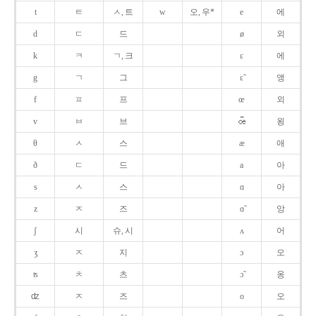
t
ㅌ
ㅅ, 트
w
오, 우*
e
에
d
ㄷ
드
ø
외
k
ㅋ
ㄱ, 크
ɛ
에
g
ㄱ
그
ɛ̃
앵
f
ㅍ
프
œ
외
v
ㅂ
브
욍
θ
ㅅ
스
æ
애
ð
ㄷ
드
a
아
s
ㅅ
스
ɑ
아
z
ㅈ
즈
ɑ̃
앙
ʃ
시
슈, 시
ʌ
어
ʒ
ㅈ
지
ɔ
오
ʦ
ㅊ
츠
ɔ̃
옹
ʣ
ㅈ
즈
o
오