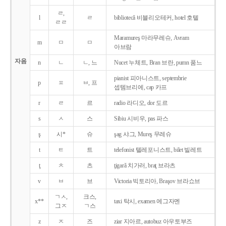
ㄹ,
l
ㄹ
bibliotecǎ 비블리오테커, hotel 호텔
ㄹㄹ
Maramureş 마라무레슈, Avram
m
ㅁ
ㅁ
아브람
자음
n
ㄴ
ㄴ, 느
Nucet 누체트, Bran 브란, pumn 품느
pianist 피아니스트, septembrie
p
ㅍ
ㅂ, 프
셉템브리에, cap 카프
r
ㄹ
르
radio 라디오, dor 도르
s
ㅅ
스
Sibiu 시비우, pas 파스
ş
시*
슈
şag 샤그, Mureş 무레슈
t
ㅌ
트
telefonist 텔레포니스트, bilet 빌레트
ţ
ㅊ
츠
ţigarǎ 치가러, braţ 브라츠
v
ㅂ
브
Victoria 빅토리아, Braşov 브라쇼브
ㄱㅅ,
크스,
x**
taxi 탁시, examen 에그자멘
그ㅈ
ㄱ스
z
ㅈ
즈
ziar 지아르, autobuz 아우토부즈