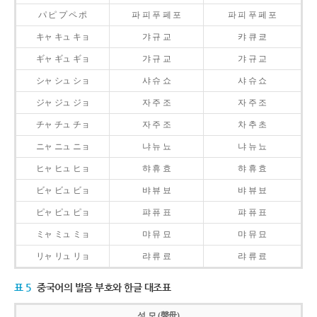
パ ピ プ ペ ポ
파 피 푸 페 포
파 피 푸 페 포
キャ キュ キョ
갸 규 교
캬 큐 쿄
ギャ ギュ ギョ
갸 규 교
갸 규 교
シャ シュ ショ
샤 슈 쇼
샤 슈 쇼
ジャ ジュ ジョ
자 주 조
자 주 조
チャ チュ チョ
자 주 조
차 추 초
ニャ ニュ ニョ
냐 뉴 뇨
냐 뉴 뇨
ヒャ ヒュ ヒョ
햐 휴 효
햐 휴 효
ビャ ビュ ビョ
뱌 뷰 뵤
뱌 뷰 뵤
ピャ ピュ ピョ
퍄 퓨 표
퍄 퓨 표
ミャ ミュ ミョ
먀 뮤 묘
먀 뮤 묘
リャ リュ リョ
랴 류 료
랴 류 료
표 5
중국어의 발음 부호와 한글 대조표
성 모 (聲母)