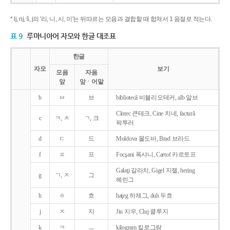
* lj, nj, š, j의 '리, 니, 시, 이'는 뒤따르는 모음과 결합할 때 합쳐서 1 음절로 적는다.
표 9
루마니아어 자모와 한글 대조표
한글
자모
보기
모음
자음
앞
앞ㆍ어말
b
ㅂ
브
bibliotecǎ 비블리오테커, alb 알브
Cîntec 큰테크, Cine 치네, facturǎ
c
ㅋ, ㅊ
ㄱ, 크
팍투러
d
ㄷ
드
Moldova 몰도바, Brad 브라드
f
ㅍ
프
Focşani 폭샤니, Cartof 카르토프
Galaţi 갈라치, Gigel 지젤, hering
g
ㄱ, ㅈ
그
헤린그
h
ㅎ
흐
haţeg 하체그, duh 두흐
j
ㅈ
지
Jiu 지우, Cluj 클루지
k
ㅋ
ㅡ
kilogram 킬로그람