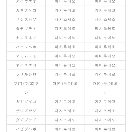
ア イ ウ エ オ
아 이 우 에 오
아 이 우 에 오
カ キ ク ケ コ
가 기 구 게 고
카 키 쿠 케 코
サ シ ス セ ソ
사 시 스 세 소
사 시 스 세 소
タ チ ツ テ ト
다 지 쓰 데 도
타 치 쓰 테 토
ナ ニ ヌ ネ ノ
나 니 누 네 노
나 니 누 네 노
ハ ヒ フ ヘ ホ
하 히 후 헤 호
하 히 후 헤 호
マ ミ ム メ モ
마 미 무 메 모
마 미 무 메 모
ヤ イ ユ エ ヨ
야 이 유 에 요
야 이 유 에 요
ラ リ ル レ ロ
라 리 루 레 로
라 리 루 레 로
ワ (ヰ) ウ (ヱ) ヲ
와 (이) 우 (에) 오
와 (이) 우 (에) 오
ン
ㄴ
ガ ギ グ ゲ ゴ
가 기 구 게 고
가 기 구 게 고
ザ ジ ズ ゼ ゾ
자 지 즈 제 조
자 지 즈 제 조
ダ ヂ ヅ デ ド
다 지 즈 데 도
다 지 즈 데 도
バ ビ ブ ベ ボ
바 비 부 베 보
바 비 부 베 보