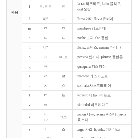
lacrar 라크라르, Lulio 룰리오,
l
ㄹ, ㄹㄹ
ㄹ
ocal 오칼
자음
ll
이*
―
llama 야마, lluvia 유비아
m
ㅁ
ㅁ
membrete 멤브레테
n
ㄴ
ㄴ
noche 노체, flan 플란
ñ
니*
―
ñoñez 뇨녜스, mañana 마냐나
p
ㅍ
ㅂ, 프
pepsina 펩시나, plantón 플란톤
q
ㅋ
―
quisquilla 키스키야
r
ㄹ
르
rascador 라스카도르
s
ㅅ
스
sastreria 사스트레리아
t
ㅌ
트
tetraetro 테트라에트로
v
ㅂ
―
viudedad 비우데다드
ㅅ,
xenón 세논, laxante 락산테, yuxta
x
ㄱ스
ㄱㅅ
육스타
z
ㅅ
스
zagal 사갈, liquidez 리키데스