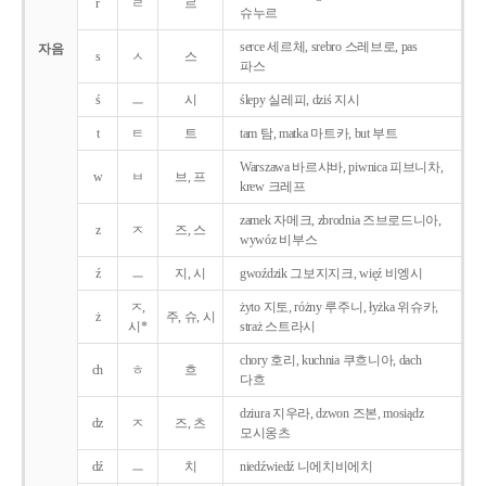
r
ㄹ
르
슈누르
serce 세르체, srebro 스레브로, pas
자음
s
ㅅ
스
파스
ś
ㅡ
시
ślepy 실레피, dziś 지시
t
ㅌ
트
tam 탐, matka 마트카, but 부트
Warszawa 바르샤바, piwnica 피브니차,
w
ㅂ
브, 프
krew 크레프
zamek 자메크, zbrodnia 즈브로드니아,
z
ㅈ
즈, 스
wywóz 비부스
ź
ㅡ
지, 시
gwoździk 그보지지크, więź 비엥시
ㅈ,
żyto 지토, różny 루주니, łyżka 위슈카,
ż
주, 슈, 시
시*
straż 스트라시
chory 호리, kuchnia 쿠흐니아, dach
ch
ㅎ
흐
다흐
dziura 지우라, dzwon 즈본, mosiądz
dz
ㅈ
즈, 츠
모시옹츠
dź
ㅡ
치
niedźwiedź 니에치비에치