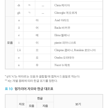
ch
ㅋ
ㅡ
Cheia 케이아
gh
ㄱ
ㅡ
Gheorghe 게오르게
a
아
Arad 아라드
ǎ
어
Bacǎu 바커우
e
에
Elena 엘레나
모음
i
이
pianist 피아니스트
î, â
으
Cîmpina 큼피나, România 로므니아
o
오
Oradea 오라데아
u
우
Nucet 누체트
* ş의 '시'는 뒤따르는 모음과 결합할 때 합쳐서 1 음절로 적는다.
** x는 개별 용례에 따라 한글 표기를 정한다.
표 10
헝가리어 자모와 한글 대조표
한글
자모
보기
모음
자음