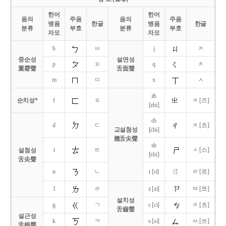
한어
한어
음의
주음
음의
주음
병음
한글
병음
한글
분류
부호
분류
부호
자모
자모
b
ㅂ
j
ㅈ
중순성
설면성
p
ㅍ
q
ㅊ
重脣聲
舌面聲
m
ㅁ
x
ㅅ
zh
순치성*
f
ㅍ
ㅈ [즈]
[zhi]
ch
d
ㄷ
ㅊ [츠]
교설첨성
[chi]
翹舌尖聲
sh
t
ㅌ
ㅅ [스]
설첨성
[shi]
舌尖聲
ㄖ
n
ㄴ
r [ri]
ㄹ [르]
l
ㄹ
z [zi]
ㅉ [쯔]
설치성
g
ㄱ
c [ci]
ㅊ [츠]
舌齒聲
설근성
k
ㅋ
s [si]
ㅆ [쓰]
舌根聲