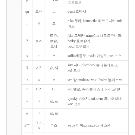
스트로프
qu
크ㅂ
ㅡ
quasi 크바시
ruka 루카, harmonika 하르모니카, mír
r
ㄹ
르
미르
르주,
řeka 르제카, námořník 나모르주니크,
ř
르ㅈ
르슈,
hořký 호르슈키,
르시
kouř 코우르시
s
ㅅ
스
sedlo 세들로, máslo 마슬로, nos 노스
šaty 샤티, Šternberk 슈테른베르크,
š
시*
슈, 시
koš 코시
t
ㅌ
트
tam 탐, matka 마트카, bolest 볼레스트
t'
티*
티
tělo 텔로, štěstí 슈테스티, obět' 오베티
vysoký 비소키, knihovna 크니호브나,
v
ㅂ
브, 프
kov 코프
w
ㅂ
브, 프
ㄱㅅ,
x**
ㄱ스
xerox 제록스, saxofón 삭소폰
ㅈ