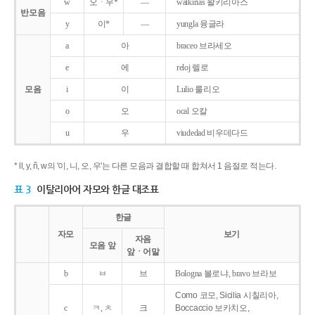
w
오ㆍ우*
―
walkirias 왈키리아스
반모음
y
이*
―
yungla 융글라
a
아
braceo 브라세오
e
에
reloj 렐로
모음
i
이
Lulio 룰리오
o
오
ocal 오칼
u
우
viudedad 비우데다드
* ll, y, ñ, w의 '이, 니, 오, 우'는 다른 모음과 결합할 때 합쳐서 1 음절로 적는다.
표 3
이탈리아어 자모와 한글 대조표
한글
자모
보기
자음
모음 앞
앞ㆍ어말
b
ㅂ
브
Bologna 볼로냐, bravo 브라보
Como 코모, Sicilia 시칠리아,
c
ㅋ, ㅊ
크
Boccaccio 보카치오,