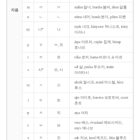
m
ㅁ
ㅁ
málna 말너, bomba 봄버, álom 알롬
자음
n
ㄴ
ㄴ
néma 네머, bunda 분더, pihen 피헨
nyak 녀크, hányszor 하니소르, irány
ny
니*
니
이라니
árpa 아르퍼, csipke 칩케, hónap
p
ㅍ
ㅂ, 프
호너프
r
ㄹ
르
róka 로커, barna 버르너, ár 아르
sál 샬, puska 푸슈카, aratás
s
시*
슈, 시
어러타시
alszik 얼시크, asztal 어스털, húsz
sz
ㅅ
스
후스
ajto 어이토, borotva 보로트버, csont
t
ㅌ
트
촌트
ty
ㅊ
치
atya 어처
vesz 베스, évszázad 에브사저드,
v
ㅂ
브
enyv 에니브
z
ㅈ
즈
zab 저브, kezd 케즈드, blúz 블루즈