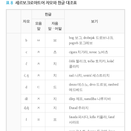
표 8
세르보크로아트어 자모와 한글 대조표
한글
자모
보기
모음
자음
앞
앞ㆍ어말
bog 보그, drobnjak 드로브냐크,
b
ㅂ
브
pogreb 포그레브
c
ㅊ
츠
cigara 치가라, novac 노바츠
čelik 첼리크, točka 토치카, kolač
č
ㅊ
치
콜라치
ć, tj
ㅊ
치
naći 나치, sestrić 세스트리치
desno 데스노, drvo 드르보, medved
d
ㄷ
드
메드베드
dž
ㅈ
지
džep 제프, narudžba 나루지바
đ,dj
ㅈ
지
Ðurađ 주라지
fasada 파사다, kifla 키플라, šaraf
f
ㅍ
프
샤라프