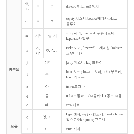
dż,
ㅈ
치
drzewo 제보, łodż 워치
drz
czysty 치스티, beczka 베치카, klucz
cz
ㅊ
치
클루치
szary 샤리, musztarda 무슈타르다,
sz
시*
슈, 시
kapelusz 카펠루시
ㅈ,
rzeka 제카, Przemyśl 프셰미실, kołnierz
rz
주, 슈, 시
시*
코우니에시
j
이*
jasny 야스니, kraj 크라이
반모음
łono 워노, głowa 그워바, bułka 부우카,
ł
우
kanał 카나우
a
아
trawa 트라바
ą̨
옹
trąba 트롱바, mąka 몽카, kąt 콩트, tą 통
e
에
zero 제로
kępa 켕파, węgorz 벵고시, Częstochowa
ę
엥, 에
쳉스토호바, proszę 프로셰
모음
i
이
zima 지마