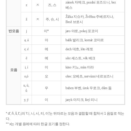
zámek 자메크, pozdní 포즈드니, bez
z
ㅈ
즈, 스
베스
Žižka 지슈카, Žvěřina 주베르지나,
ž
ㅈ
주, 슈, 시
Brož 브로시
반모음
j
이*
jaro 야로, pokoj 포코이
a, á
아
balík 발리크, komár 코마르
e, é
에
dech 데흐, léto 레토
ě
예
sěst 셰스트, věk 베크
i, í
이
kino 키노, míra 미라
모음
o,ó
오
obec 오베츠, nervózni 네르보즈니
u, ú,
우
buben 부벤, úrok 우로크, dům 둠
ů
y, ý
이
jazyk
야지크, líný 리니
* d', ň, š, t', j의 '디, 니, 시, 티, 이'는 뒤따르는 모음과 결합할 때 합쳐서 1 음절로 적는
다.
** x는 개별 용례에 따라 한글 표기를 정한다.