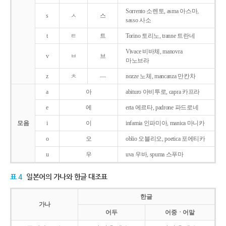
Sorrento 소렌토, asma 아스마,
s
ㅅ
스
sasso 사소
t
ㅌ
트
Torino 토리노, tranne 트란네
Vivace 비바체, manovra
v
ㅂ
브
마노브라
z
ㅊ
―
nozze 노체, mancanza 만칸차
a
아
abituro 아비투로, capra 카프라
e
에
erta 에르타, padrone 파드로네
모음
i
이
infamia 인파미아, manica 마니카
o
오
oblio 오블리오, poetica 포에티카
u
우
uva 우바, spuma 스푸마
표 4
일본어의 가나와 한글 대조표
한글
가나
어두
어중ㆍ어말