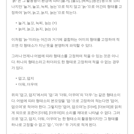
‘늙-’은 그 활용형이 환경에 따라 [늘거], [늘꼬], [늑찌], [능는] 등으로 소리
나지만 ‘늘거, 늘꼬, 늑찌, 능는’으로 적지 않고 ‘늙-’으로 어간의 형태를 고
정하여 ‘늙어, 늙고, 늙지, 늙는’으로 적는다.
늘거, 늘꼬, 늑찌, 능는 (×)
늙어, 늙고, 늙지, 늙는 (○)
이처럼 ‘늙-­’이라는 어간과 거기에 결합하는 어미의 형태를 고정하여 적
으면 각 형태소가 지닌 뜻을 분명하게 파악할 수 있다.
그러나 언제나 어법에 따라 형태소를 고정하여 적을 수 있는 것은 아니
다. 하나의 형태소라고 하더라도 한 형태로 고정하여 적을 수 없는 경우
가 있다.
덥고, 덥지
더워, 더우며
위의 ‘덥고, 덥지’에서의 ‘덥-­’과 ‘더워, 더우며’의 ‘더우-­’는 같은 형태소이
다. 어법에 따라 형태소의 본모양을 ‘덥-­’으로 고정하여 적는다면 ‘덥어,
덥으며’로 적어야 한다. 그렇지만 ‘덥어, 덥으며’는 [더버], [더브며]로 읽히
게 되므로 표준어 [더워], [더우며]의 소리를 제대로 나타낼 수 없다. 그러
므로 ‘덥고, 덥지, 더워, 더우며’는 한 형태소의 활용형이지만 그 형태를
하나로 고정할 수 없고 ‘덥-’, ‘더우-’ 두 가지로 적게 된다.