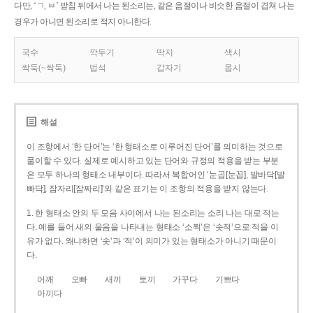
다만, ‘ㄱ, ㅂ’ 받침 뒤에서 나는 된소리는, 같은 음절이나 비슷한 음절이 겹쳐 나는
경우가 아니면 된소리로 적지 아니한다.
국수
깍두기
딱지
색시
싹둑(~싹둑)
법석
갑자기
몹시
해설
이 조항에서 ‘한 단어’는 ‘한 형태소로 이루어진 단어’를 의미하는 것으로
풀이할 수 있다. 실제로 예시하고 있는 단어와 규정의 적용을 받는 부분
은 모두 하나의 형태소 내부이다. 따라서 복합어인 ‘눈곱[눈꼽], 발바닥[발
빠닥], 잠자리[잠짜리]’와 같은 표기는 이 조항의 적용을 받지 않는다.
1. 한 형태소 안의 두 모음 사이에서 나는 된소리는 소리 나는 대로 적는
다. 예를 들어 새의 울음을 나타내는 형태소 ‘소쩍’은 ‘솟적’으로 적을 이
유가 없다. 왜냐하면 ‘솟’과 ‘적’이 의미가 있는 형태소가 아니기 때문이
다.
어깨
오빠
새끼
토끼
가꾸다
기쁘다
아끼다