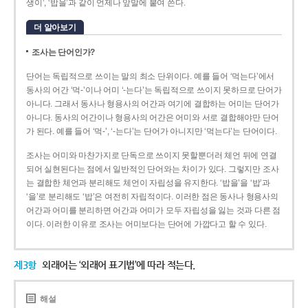
생이’, ‘밥을’과 같이 언제나 앞말에 붙여 쓴다.
더 알아보기
조사는 단어인가?
단어는 독립적으로 쓰이는 말의 최소 단위이다. 예를 들어 ‘먹는다’에서
동사의 어간 ‘먹-­’이나 어미 ‘­-는다’는 독립적으로 쓰이지 못하므로 단어가
아니다. 그래서 동사나 형용사의 어간과 여기에 결합하는 어미는 단어가
아니다. 동사의 어간이나 형용사의 어간은 어미와 서로 결합해야만 단어
가 된다. 예를 들어 ‘먹-’, ‘-는다’는 단어가 아니지만 ‘먹는다’는 단어이다.
조사는 어미와 마찬가지로 단독으로 쓰이지 못할뿐더러 체언 뒤에 연결
되어 실현된다는 점에서 일반적인 단어와는 차이가 있다. 그렇지만 조사
는 결합한 체언과 분리해도 체언이 자립성을 유지한다. ‘밥을’을 ‘밥’과
‘을’로 분리해도 ‘밥’은 여전히 자립적이다. 이러한 점은 동사나 형용사의
어간과 어미를 분리하면 어간과 어미가 모두 자립성을 잃는 것과 다른 점
이다. 이러한 이유로 조사는 어미보다는 단어에 가깝다고 할 수 있다.
제3항
외래어는 ‘외래어 표기법’에 따라 적는다.
해설