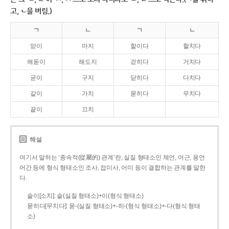
고, ㄴ을 버림.)
ㄱ
ㄴ
ㄱ
ㄴ
맏이
마지
핥이다
할치다
해돋이
해도지
걷히다
거치다
굳이
구지
닫히다
다치다
같이
가치
묻히다
무치다
끝이
끄치
해설
여기서 말하는 ‘종속적(從屬的) 관계’란, 실질 형태소인 체언, 어근, 용언
어간 등에 형식 형태소인 조사, 접미사, 어미 등이 결합하는 관계를 말한
다.
솥이[소치]: 솥(실질 형태소)+이(형식 형태소)
묻히다[무치다]: 묻­-(실질 형태소)+­-히­-(형식 형태소)+-다(형식 형태
소)