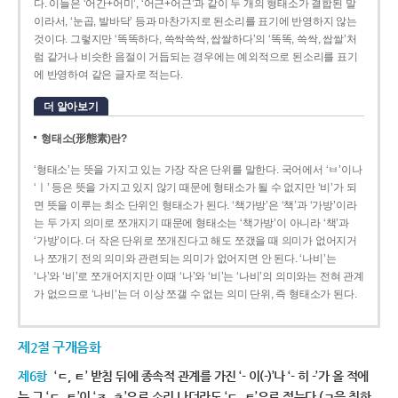
다. 이들은 ‘어간+어미’, ‘어근+어근’과 같이 두 개의 형태소가 결합된 말
이라서, ‘눈곱, 발바닥’ 등과 마찬가지로 된소리를 표기에 반영하지 않는
것이다. 그렇지만 ‘똑똑하다, 쓱싹쓱싹, 쌉쌀하다’의 ‘똑똑, 쓱싹, 쌉쌀’처
럼 같거나 비슷한 음절이 거듭되는 경우에는 예외적으로 된소리를 표기
에 반영하여 같은 글자로 적는다.
더 알아보기
형태소(形態素)란?
‘형태소’는 뜻을 가지고 있는 가장 작은 단위를 말한다. 국어에서 ‘ㅂ’이나
‘ㅣ’ 등은 뜻을 가지고 있지 않기 때문에 형태소가 될 수 없지만 ‘비’가 되
면 뜻을 이루는 최소 단위인 형태소가 된다. ‘책가방’은 ‘책’과 ‘가방’이라
는 두 가지 의미로 쪼개지기 때문에 형태소는 ‘책가방’이 아니라 ‘책’과
‘가방’이다. 더 작은 단위로 쪼개진다고 해도 쪼갰을 때 의미가 없어지거
나 쪼개기 전의 의미와 관련되는 의미가 없어지면 안 된다. ‘나비’는
‘나’와 ‘비’로 쪼개어지지만 이때 ‘나’와 ‘비’는 ‘나비’의 의미와는 전혀 관계
가 없으므로 ‘나비’는 더 이상 쪼갤 수 없는 의미 단위, 즉 형태소가 된다.
제2절 구개음화
제6항
‘ㄷ, ㅌ’ 받침 뒤에 종속적 관계를 가진 ‘- 이(-)’나 ‘- 히 -’가 올 적에
는 그 ‘ㄷ, ㅌ’이 ‘ㅈ, ㅊ’으로 소리 나더라도 ‘ㄷ, ㅌ’으로 적는다.(ㄱ을 취하