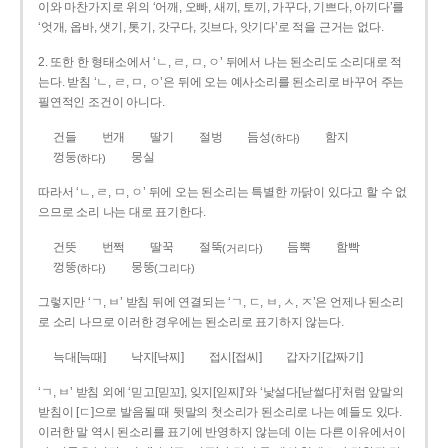
이와 마찬가지로 위의 ‘어깨, 오빠, 새끼, 토끼, 가꾸다, 기쁘다, 아끼다’를
‘엇개, 옵바, 샛기, 톳기, 갓구다, 깃브다, 앗기다’로 적을 근거는 없다.
2. 또한 한 형태소에서 ‘ㄴ, ㄹ, ㅁ, ㅇ’ 뒤에서 나는 된소리도 소리대로 적
는다. 받침 ‘ㄴ, ㄹ, ㅁ, ㅇ’은 뒤에 오는 예사소리를 된소리로 바꾸어 주는
필연적인 조건이 아니다.
건들
번개
딸기
절벙
듬성
함지
(하다)
껑둥
뭉실
(하다)
따라서 ‘ㄴ, ㄹ, ㅁ, ㅇ’ 뒤에 오는 된소리는 특별한 까닭이 있다고 할 수 없
으므로 소리 나는 대로 표기한다.
건뜻
번쩍
딸꾹
절뚝
듬뿍
함빡
(거리다)
껑뚱
뭉뚱
(하다)
(그리다)
그렇지만 ‘ㄱ, ㅂ’ 받침 뒤에 연결되는 ‘ㄱ, ㄷ, ㅂ, ㅅ, ㅈ’은 언제나 된소리
로 소리 나므로 이러한 경우에는 된소리로 표기하지 않는다.
늑대[늑때]
낙지[낙찌]
접시[접씨]
갑자기[갑짜기]
‘ㄱ, ㅂ’ 받침 외에 ‘믿고[믿꼬], 잊지[읻찌]’와 ‘낯설다[낟썰다]’처럼 앞말의
받침이 [ㄷ]으로 발음될 때 뒷말의 첫소리가 된소리로 나는 예들도 있다.
이러한 말 역시 된소리를 표기에 반영하지 않는데 이는 다른 이유에서이