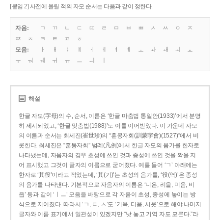
[붙임 2] 사전에 올릴 적의 자모 순서는 다음과 같이 정한다.
자음:
ㄱ
ㄲ
ㄴ
ㄷ
ㄸ
ㄹ
ㅁ
ㅂ
ㅃ
ㅅ
ㅆ
ㅇ
ㅈ
ㅉ
ㅊ
ㅋ
ㅌ
ㅍ
ㅎ
모음:
ㅏ
ㅐ
ㅑ
ㅒ
ㅓ
ㅔ
ㅕ
ㅖ
ㅗ
ㅘ
ㅙ
ㅚ
ㅛ
ㅜ
ㅝ
ㅞ
ㅟ
ㅠ
ㅡ
ㅢ
ㅣ
해설
한글 자모(字母)의 수, 순서, 이름은 ‘한글 마춤법 통일안(1933)’에서 분명
히 제시되었고, ‘한글 맞춤법(1988)’도 이를 이어받았다. 이 가운데 자모
의 이름과 순서는 최세진(崔世珍)의 “훈몽자회(訓蒙字會)(1527)”에서 비
롯한다. 최세진은 “훈몽자회” 범례(凡例)에서 한글 자모의 음가를 한자로
나타냈는데, 자음자의 경우 초성에 쓰인 것과 종성에 쓰인 것을 짝을 지
어 표시했고 그것이 글자의 이름으로 굳어졌다. 예를 들어 ‘ㄱ’ 아래에는
한자로 ‘其役’이라고 적었는데, ‘其(기)’는 초성의 음가를, ‘役(역)’은 종성
의 음가를 나타낸다. 기본적으로 자음자의 이름은 ‘니은, 리을, 미음, 비
읍’ 등과 같이 ‘ㅣㅡ’ 모음을 바탕으로 각 자음이 초성, 종성에 놓이는 방
식으로 지어졌다. 따라서 ‘ㄱ, ㄷ, ㅅ’도 ‘기윽, 디읃, 시읏’으로 해야 나머지
글자와 이름 표기에서 일관성이 있겠지만 “낫 놓고 기역 자도 모른다.”라