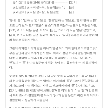
……………
꽃이[꼬치], 꽃을[꼬츨], 꽃에[꼬체]
[꼬ㅊ]
…
꽃만[꼰만], 꽃나무[꼰나무], 꽃놀이[꼰노리]
[꼰]
………
꽃과[꼳꽈], 꽃다발[꼳따발], 꽃밭[꼳빧]
[꼳]
‘꽃’은 ‘꽃이’일 때는 [꼬ㅊ]으로, ‘꽃만’일 때는 [꼰]으로, ‘꽃과’일 때는 [꼳]
으로 소리 난다. 만약 ‘표준어를 소리대로 적는다’는 원칙만 적용한다면,
[꼬치]로 소리 나는 말은 ‘꼬치’로, [꼰만]으로 소리 나는 말은 ‘꼰만’으로,
[꼳꽈]로 소리 나는 말은 ‘꼳꽈’로 적게 되어 ‘꽃[花]’이라는 하나의 말이 여
러 형태로 적히게 된다.
그런데 이처럼 의미가 같은 하나의 말을 여러 가지 형태로 적으면 그것이
무슨 말인지 알아보기가 쉽지 않다. 의미가 같은 하나의 말은 형태를 하
나로 고정하여 일관되게 적어야 의미를 파악하기가 쉽다. 즉 ‘꽃, 꼰,
꼳’보다는 ‘꽃’ 하나로 일관되게 적는 것이 의미를 파악하는 데 효과적이
다.
‘어법에 맞도록 한다’는 것은 이와 같이 뜻을 파악하기 쉽도록 각 형태소
의 본모양을 밝혀 적는다는 말이다. 이에 따라 ‘꽃’은 [꼬ㅊ], [꼰], [꼳]의 세
가지로 소리 나는 형태소이지만 그 본모양에 따라 ‘꽃’ 한 가지로 적고,
[꼬치], [꼰만], [꼳꽈]도 ‘꽃이, 꽃만, 꽃과’로 적게 된다. 이는 ‘꽃’과 같은 명
사 뒤에 조사가 결합할 때뿐 아니라 ‘늙-’과 같은 용언의 어간 뒤에 어미가
결합할 때도 동일하게 적용된다.