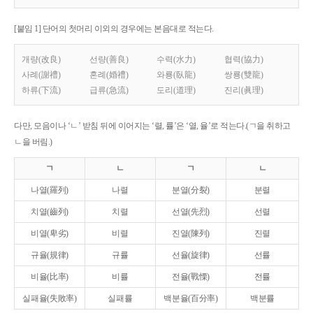
[붙임 1] 단어의 첫머리 이외의 경우에는 본음대로 적는다.
개량(改良)
선량(善良)
수력(水力)
협력(協力)
사례(謝禮)
혼례(婚禮)
와룡(臥龍)
쌍룡(雙龍)
하류(下流)
급류(急流)
도리(道理)
진리(眞理)
다만, 모음이나 ‘ㄴ’ 받침 뒤에 이어지는 ‘렬, 률’은 ‘열, 율’로 적는다.(ㄱ을 취하고
ㄴ을 버림.)
ㄱ
ㄴ
ㄱ
ㄴ
나열(羅列)
나렬
분열(分裂)
분렬
치열(齒列)
치렬
선열(先烈)
선렬
비열(卑劣)
비렬
진열(陳列)
진렬
규율(規律)
규률
선율(旋律)
선률
비율(比率)
비률
전율(戰慄)
전률
실패율(失敗率)
실패률
백분율(百分率)
백분률