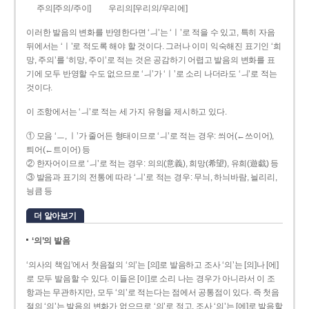
주의[주의/주이]
우리의[우리의/우리에]
이러한 발음의 변화를 반영한다면 ‘ㅢ’는 ‘ㅣ’로 적을 수 있고, 특히 자음
뒤에서는 ‘ㅣ’로 적도록 해야 할 것이다. 그러나 이미 익숙해진 표기인 ‘희
망, 주의’를 ‘히망, 주이’로 적는 것은 공감하기 어렵고 발음의 변화를 표
기에 모두 반영할 수도 없으므로 ‘ㅢ’가 ‘ㅣ’로 소리 나더라도 ‘ㅢ’로 적는
것이다.
이 조항에서는 ‘ㅢ’로 적는 세 가지 유형을 제시하고 있다.
① 모음 ‘ㅡ, ㅣ’가 줄어든 형태이므로 ‘ㅢ’로 적는 경우: 씌어(←쓰이어),
틔어(←트이어) 등
② 한자어이므로 ‘ㅢ’로 적는 경우: 의의(意義), 희망(希望), 유희(遊戱) 등
③ 발음과 표기의 전통에 따라 ‘ㅢ’로 적는 경우: 무늬, 하늬바람, 늴리리,
닁큼 등
더 알아보기
‘의’의 발음
‘의사의 책임’에서 첫음절의 ‘의’는 [의]로 발음하고 조사 ‘의’는 [의]나 [에]
로 모두 발음할 수 있다. 이들은 [이]로 소리 나는 경우가 아니라서 이 조
항과는 무관하지만, 모두 ‘의’로 적는다는 점에서 공통점이 있다. 즉 첫음
절의 ‘의’는 발음의 변화가 없으므로 ‘의’로 적고, 조사 ‘의’는 [에]로 발음할