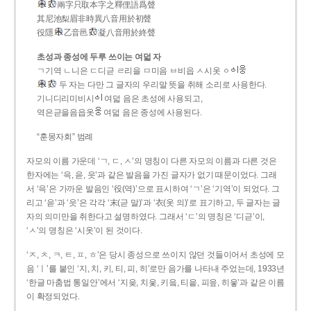
兩字只取本字之釋俚語爲聲
其尼池梨眉非時異八音用於初聲
役隱
乙音邑
凝八音用於終聲
초성과 종성에 두루 쓰이는 여덟 자
ㄱ기역 ㄴ니은 ㄷ디귿 ㄹ리을 ㅁ미음 ㅂ비읍 ㅅ시옷 ㆁ
두 자는 다만 그 글자의 우리말 뜻을 취해 소리로 사용한다.
기니디리미비시
여덟 음은 초성에 사용되고,
역은귿을음읍옷
여덟 음은 종성에 사용된다.
“훈몽자회” 범례
자모의 이름 가운데 ‘ㄱ, ㄷ, ㅅ’의 명칭이 다른 자모의 이름과 다른 것은
한자에는 ‘윽, 읃, 읏’과 같은 발음을 가진 글자가 없기 때문이었다. 그래
서 ‘윽’은 가까운 발음인 ‘役(역)’으로 표시하여 ‘ㄱ’은 ‘기역’이 되었다. 그
리고 ‘읃’과 ‘읏’은 각각 ‘末(귿 말)’과 ‘衣(옷 의)’로 표기하고, 두 글자는 글
자의 의미만을 취한다고 설명하였다. 그래서 ‘ㄷ’의 명칭은 ‘디귿’이,
‘ㅅ’의 명칭은 ‘시옷’이 된 것이다.
‘ㅈ, ㅊ, ㅋ, ㅌ, ㅍ, ㅎ’은 당시 종성으로 쓰이지 않던 것들이어서 초성에 모
음 ‘ㅣ’를 붙인 ‘지, 치, 키, 티, 피, 히’로만 음가를 나타내 주었는데, 1933년
‘한글 마춤법 통일안’에서 ‘지읒, 치읓, 키읔, 티읕, 피읖, 히읗’과 같은 이름
이 확정되었다.