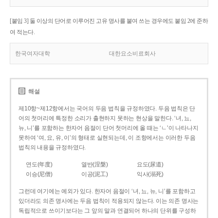
[붙임 3] 둘 이상의 단어로 이루어진 고유 명사를 붙여 쓰는 경우에도 붙임 2에 준하
여 적는다.
한국여자대학
대한요소비료회사
해설
제10항~제12항에서는 국어의 두음 법칙을 규정하였다. 두음 법칙은 단
어의 첫머리에 특정한 소리가 출현하지 못하는 현상을 말한다. ‘녀, 뇨,
뉴, 니’를 포함하는 한자어 음절이 단어 첫머리에 올 때는 ‘ㄴ’이 나타나지
못하여 ‘여, 요, 유, 이’의 형태로 실현되는데, 이 조항에서는 이러한 두음
법칙의 내용을 규정하였다.
연도(年度)
열반(涅槃)
요도(尿道)
이승(尼僧)
이공(泥工)
익사(溺死)
그런데 여기에는 예외가 있다. 한자어 음절이 ‘녀, 뇨, 뉴, 니’를 포함하고
있더라도 의존 명사에는 두음 법칙이 적용되지 않는다. 이는 의존 명사는
독립적으로 쓰이기보다는 그 앞의 말과 연결되어 하나의 단위를 구성하