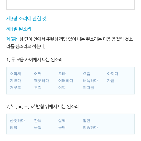
제3장 소리에 관한 것
제1절 된소리
제5항
한 단어 안에서 뚜렷한 까닭 없이 나는 된소리는 다음 음절의 첫소
리를 된소리로 적는다.
1. 두 모음 사이에서 나는 된소리
소쩍새
어깨
오빠
으뜸
아끼다
기쁘다
깨끗하다
어떠하다
해쓱하다
가끔
거꾸로
부썩
어찌
이따금
2. ‘ㄴ, ㄹ, ㅁ, ㅇ’ 받침 뒤에서 나는 된소리
산뜻하다
잔뜩
살짝
훨씬
담뿍
움찔
몽땅
엉뚱하다