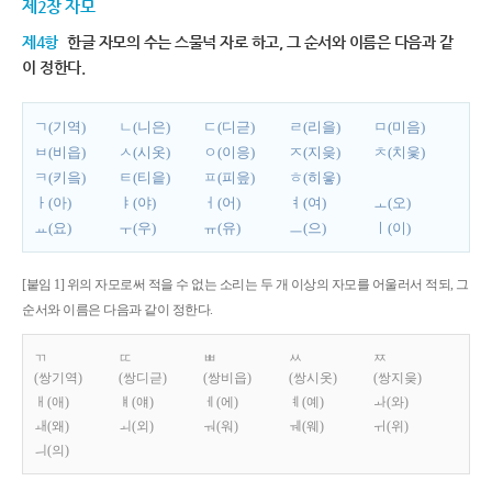
제2장 자모
제4항
한글 자모의 수는 스물넉 자로 하고, 그 순서와 이름은 다음과 같
이 정한다.
ㄱ(기역)
ㄴ(니은)
ㄷ(디귿)
ㄹ(리을)
ㅁ(미음)
ㅂ(비읍)
ㅅ(시옷)
ㅇ(이응)
ㅈ(지읒)
ㅊ(치읓)
ㅋ(키읔)
ㅌ(티읕)
ㅍ(피읖)
ㅎ(히읗)
ㅏ(아)
ㅑ(야)
ㅓ(어)
ㅕ(여)
ㅗ(오)
ㅛ(요)
ㅜ(우)
ㅠ(유)
ㅡ(으)
ㅣ(이)
[붙임 1] 위의 자모로써 적을 수 없는 소리는 두 개 이상의 자모를 어울러서 적되, 그
순서와 이름은 다음과 같이 정한다.
ㄲ
ㄸ
ㅃ
ㅆ
ㅉ
(쌍기역)
(쌍디귿)
(쌍비읍)
(쌍시옷)
(쌍지읒)
ㅐ(애)
ㅒ(얘)
ㅔ(에)
ㅖ(예)
ㅘ(와)
ㅙ(왜)
ㅚ(외)
ㅝ(워)
ㅞ(웨)
ㅟ(위)
ㅢ(의)