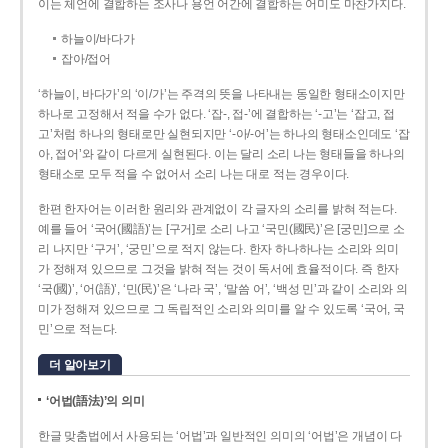
이는 체언에 결합하는 조사나 용언 어간에 결합하는 어미도 마찬가지다.
하늘이/바다가
잡아/접어
‘하늘이, 바다가’의 ‘이/가’는 주격의 뜻을 나타내는 동일한 형태소이지만
하나로 고정해서 적을 수가 없다. ‘잡-, 접-’에 결합하는 ‘-고’는 ‘잡고, 접
고’처럼 하나의 형태로만 실현되지만 ‘-아/-어’는 하나의 형태소인데도 ‘잡
아, 접어’와 같이 다르게 실현된다. 이는 달리 소리 나는 형태들을 하나의
형태소로 모두 적을 수 없어서 소리 나는 대로 적는 경우이다.
한편 한자어는 이러한 원리와 관계없이 각 글자의 소리를 밝혀 적는다.
예를 들어 ‘국어(國語)’는 [구거]로 소리 나고 ‘국민(國民)’은 [궁민]으로 소
리 나지만 ‘구거’, ‘궁민’으로 적지 않는다. 한자 하나하나는 소리와 의미
가 정해져 있으므로 그것을 밝혀 적는 것이 독서에 효율적이다. 즉 한자
‘국(國)’, ‘어(語)’, ‘민(民)’은 ‘나라 국’, ‘말씀 어’, ‘백성 민’과 같이 소리와 의
미가 정해져 있으므로 그 독립적인 소리와 의미를 알 수 있도록 ‘국어, 국
민’으로 적는다.
더 알아보기
‘어법(語法)’의 의미
한글 맞춤법에서 사용되는 ‘어법’과 일반적인 의미의 ‘어법’은 개념이 다