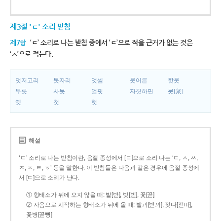
제3절 'ㄷ' 소리 받침
제7항
‘ㄷ’ 소리로 나는 받침 중에서 ‘ㄷ’으로 적을 근거가 없는 것은
‘ㅅ’으로 적는다.
덧저고리
돗자리
엇셈
웃어른
핫옷
무릇
사뭇
얼핏
자칫하면
뭇[衆]
옛
첫
헛
해설
‘ㄷ’ 소리로 나는 받침이란, 음절 종성에서 [ㄷ]으로 소리 나는 ‘ㄷ, ㅅ, ㅆ,
ㅈ, ㅊ, ㅌ, ㅎ’ 등을 말한다. 이 받침들은 다음과 같은 경우에 음절 종성에
서 [ㄷ]으로 소리가 난다.
① 형태소가 뒤에 오지 않을 때: 밭[받], 빚[빋], 꽃[꼳]
② 자음으로 시작하는 형태소가 뒤에 올 때: 밭과[받꽈], 젖다[젇따],
꽃병[꼳뼝]