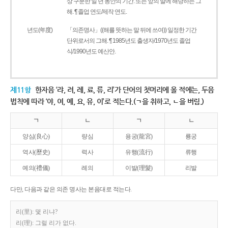
상 구분한 일 년 동안의 기간. 또는 앞의 말에 해당하는 그
해. ¶ 졸업 연도/제작 연도.
년도(年度)
「의존명사」((해를 뜻하는 말 뒤에 쓰여)) 일정한 기간
단위로서의 그해. ¶ 1985년도 출생자/1970년도 졸업
식/1990년도 예산안.
제11항
한자음 ‘랴, 려, 례, 료, 류, 리’가 단어의 첫머리에 올 적에는, 두음
법칙에 따라 ‘야, 여, 예, 요, 유, 이’로 적는다.(ㄱ을 취하고, ㄴ을 버림.)
ㄱ
ㄴ
ㄱ
ㄴ
양심(良心)
량심
용궁(龍宮)
룡궁
역사(歷史)
력사
유행(流行)
류행
예의(禮儀)
례의
이발(理髮)
리발
다만, 다음과 같은 의존 명사는 본음대로 적는다.
리(里): 몇 리냐?
리(理): 그럴 리가 없다.