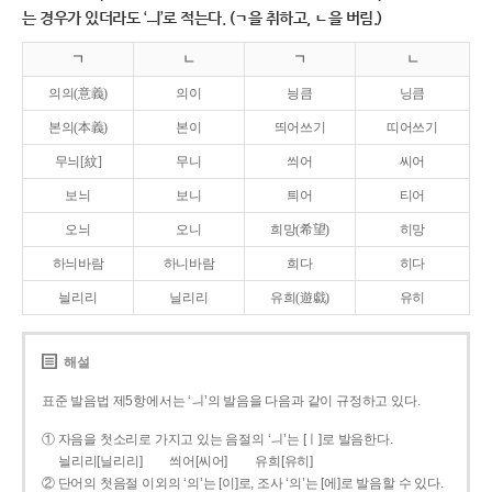
는 경우가 있더라도 ‘ㅢ’로 적는다. (ㄱ을 취하고, ㄴ을 버림.)
ㄱ
ㄴ
ㄱ
ㄴ
의의(意義)
의이
닁큼
닝큼
본의(本義)
본이
띄어쓰기
띠어쓰기
무늬[紋]
무니
씌어
씨어
보늬
보니
틔어
티어
오늬
오니
희망(希望)
히망
하늬바람
하니바람
희다
히다
늴리리
닐리리
유희(遊戱)
유히
해설
표준 발음법 제5항에서는 ‘ㅢ’의 발음을 다음과 같이 규정하고 있다.
① 자음을 첫소리로 가지고 있는 음절의 ‘ㅢ’는 [ㅣ]로 발음한다.
늴리리[닐리리]
씌어[씨어]
유희[유히]
② 단어의 첫음절 이외의 ‘의’는 [이]로, 조사 ‘의’는 [에]로 발음할 수 있다.