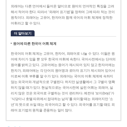
외래어는 다른 언어에서 들어온 말이므로 원어의 언어적인 특징을 고려
해서 적어야 한다. 따라서 ‘외래어 표기법’을 정하여 그에 따라 적는 것이
원칙이다. 외래어는 고유어, 한자어와 함께 국어의 어휘 체계에 정착한
어휘라고 할 수 있다.
더 알아보기
원어에 따른 한국어 어휘 체계
한국어의 어휘 체계는 고유어, 한자어, 외래어로 나눌 수 있다. 이들은 원
어에 차이가 있을 뿐 모두 한국어 어휘에 속한다. 국어사전에서는 단어의
원어를 밝히고 있다. 고유어에는 원어가 제시되어 있지 않고 한자어에는
한자가, 외래어에는 각 단어의 원어명과 로마자 표기가 제시되어 있어서
이로써 어휘 부류를 알 수가 있다. 외래어는 국어의 어휘 체계에 속하지
않는 외국어와 개념적으로 구별된다. 하지만 실생활에서 그 구별이 명확
하지 않을 때가 있다. 현실적으로는 국어사전에 실린 어휘는 외래어, 실
리지 않은 것은 외국어로 구별하는 것이 편리하다. 예컨대 ‘보이(boy)’가
‘식당이나 호텔 따위에서 접대하는 남자’를 의미할 때는 외래어지만 ‘소
년’의 뜻으로 쓰일 때는 외국어라고 할 수 있다. 외국어를 표기할 때도 외
래어 표기법의 원칙을 준용하는 일이 많다.