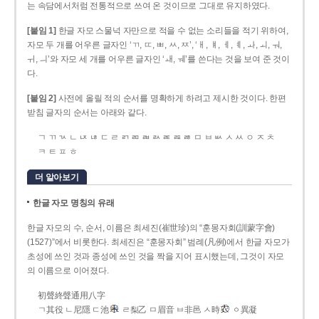
는 속담에서처럼 전통적으로 쓰여 온 것이므로 그대로 유지하였다.
[붙임 1]
한글 자모 스물넉 자만으로 적을 수 없는 소리들을 적기 위하여,
자모 두 개를 어우른 글자인 ‘ㄲ, ㄸ, ㅃ, ㅆ, ㅉ’, ‘ㅐ, ㅒ, ㅔ, ㅖ, ㅘ, ㅚ, ㅝ,
ㅟ, ㅢ’와 자모 세 개를 어우른 글자인 ‘ㅙ, ㅞ’를 쓴다는 것을 보여 준 것이
다.
[붙임 2]
사전에 올릴 적의 순서를 명확하게 하려고 제시한 것이다. 한편
받침 글자의 순서는 아래와 같다.
ㄱ ㄲ ㄳ ㄴ ㄵ ㄶ ㄷ ㄹ ㄺ ㄻ ㄼ ㄽ ㄾ ㄿ ㅀ ㅁ ㅂ ㅄ ㅅ ㅆ ㅇ ㅈ ㅊ
ㅋ ㅌ ㅍ ㅎ
더 알아보기
한글 자모 명칭의 유래
한글 자모의 수, 순서, 이름은 최세진(崔世珍)의 “훈몽자회(訓蒙字會)
(1527)”에서 비롯한다. 최세진은 “훈몽자회” 범례(凡例)에서 한글 자모가
초성에 쓰인 것과 종성에 쓰인 것을 짝을 지어 표시했는데, 그것이 자모
의 이름으로 이어졌다.
初聲終聲通用八字
ㄱ其役 ㄴ尼隱 ㄷ池
ㄹ梨乙 ㅁ眉音 ㅂ非邑 ㅅ時
ㆁ異凝