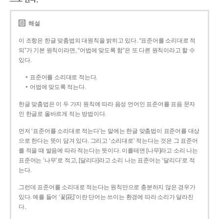
해설
이 조항은 한글 맞춤법의 대원칙을 밝히고 있다. “표준어를 소리대로 적
되”가 기본 원칙이라면, “어법에 맞도록 함”은 또 다른 원칙이라고 할 수
있다.
표준어를 소리대로 적는다.
어법에 맞도록 적는다.
한글 맞춤법은 이 두 가지 원칙에 따라 음성 언어인 표준어를 표음 문자
인 한글로 올바르게 적는 방법이다.
먼저 ‘표준어를 소리대로 적는다’는 말에는 한글 맞춤법이 표준어를 대상
으로 한다는 뜻이 담겨 있다. 그리고 ‘소리대로’ 적는다는 것은 그 표준어
를 적을 때 발음에 따라 적는다는 뜻이다. 이를테면 [나무]라고 소리 나는
표준어는 ‘나무’로 적고, [달리다]라고 소리 나는 표준어는 ‘달리다’로 적
는다.
그런데 표준어를 소리대로 적는다는 원칙만으로 충분하지 않은 경우가
있다. 예를 들어 ‘꽃[花]’이란 단어는 쓰이는 환경에 따라 소리가 달라진
다.