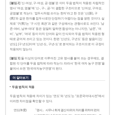
[붙임 2]
‘신-여성, 구-여성, 공-염불’은 이미 두음 법칙이 적용된 자립적인
명사 ‘여성, 염불’에 ‘신-, 구-, 공-’이 결합한 구조이므로 ‘신여성, 구여성,
공염불’로 적는다. ‘접두사처럼 쓰이는 한자’라고 한 것은 ‘신(新), 구
(舊)’와 같은 한자를 접두사로만 단정하기 어렵다는 점을 밝힌 것이다. 실
제로 ‘구(舊)’는 ‘구 시민 회관’과 같은 구성에서는 관형사로도 쓰인다. ‘남
존­-여비, 남부-­여대’ 등은 엄밀히 말하면 합성어는 아니지만, ‘남존’, ‘여
비’, ‘남부’, ‘여대’ 등이 마치 단어와 같이 인식되어 두음 법칙이 적용된 형
태로 굳어져 쓰이고 있는 것이다. 한편 ‘신년도, 구년도’ 등은 발음이 [신
년도], [구ː년도]이며 ‘신년­-도, 구년-­도’로 분석되는 구조이므로 이 규정이
적용되지 않는다.
[붙임 3]
둘 이상의 단어로 이루어진 고유 명사를 붙여 쓰는 경우에도, 결
합된 각 단어를 두음 법칙에 따라 적는다. 따라서 ‘한국 여자 농구 연맹’을
붙여서 쓰면 ‘한국여자농구연맹’이 된다.
더 알아보기
두음 법칙의 적용
두음 법칙의 적용에 차이가 있는 ‘연도’와 ‘년도’는 “표준국어대사전”에서
이러한 차이점을 확인할 수 있다.
연도(年度)
「명사」 사무나 회계 결산 따위의 처리를 위하여 편의