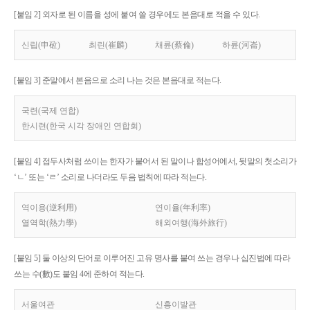
[붙임 2] 외자로 된 이름을 성에 붙여 쓸 경우에도 본음대로 적을 수 있다.
신립(申砬)
최린(崔麟)
채륜(蔡倫)
하륜(河崙)
[붙임 3] 준말에서 본음으로 소리 나는 것은 본음대로 적는다.
국련(국제 연합)
한시련(한국 시각 장애인 연합회)
[붙임 4] 접두사처럼 쓰이는 한자가 붙어서 된 말이나 합성어에서, 뒷말의 첫소리가
‘ㄴ’ 또는 ‘ㄹ’ 소리로 나더라도 두음 법칙에 따라 적는다.
역이용(逆利用)
연이율(年利率)
열역학(熱力學)
해외여행(海外旅行)
[붙임 5] 둘 이상의 단어로 이루어진 고유 명사를 붙여 쓰는 경우나 십진법에 따라
쓰는 수(數)도 붙임 4에 준하여 적는다.
서울여관
신흥이발관