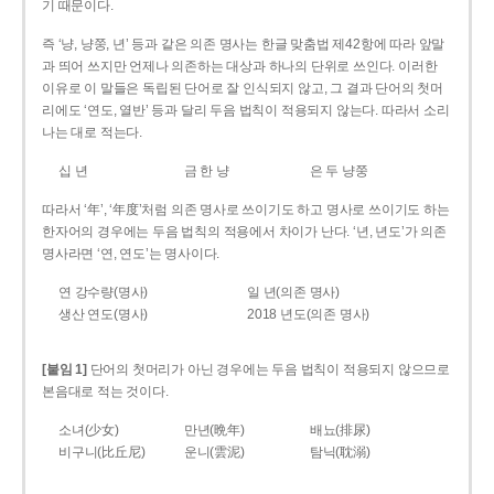
기 때문이다.
즉 ‘냥, 냥쭝, 년’ 등과 같은 의존 명사는 한글 맞춤법 제42항에 따라 앞말
과 띄어 쓰지만 언제나 의존하는 대상과 하나의 단위로 쓰인다. 이러한
이유로 이 말들은 독립된 단어로 잘 인식되지 않고, 그 결과 단어의 첫머
리에도 ‘연도, 열반’ 등과 달리 두음 법칙이 적용되지 않는다. 따라서 소리
나는 대로 적는다.
십 년
금 한 냥
은 두 냥쭝
따라서 ‘年’, ‘年度’처럼 의존 명사로 쓰이기도 하고 명사로 쓰이기도 하는
한자어의 경우에는 두음 법칙의 적용에서 차이가 난다. ‘년, 년도’가 의존
명사라면 ‘연, 연도’는 명사이다.
연 강수량(명사)
일 년(의존 명사)
생산 연도(명사)
2018 년도(의존 명사)
[붙임 1]
단어의 첫머리가 아닌 경우에는 두음 법칙이 적용되지 않으므로
본음대로 적는 것이다.
소녀(少女)
만년(晩年)
배뇨(排尿)
비구니(比丘尼)
운니(雲泥)
탐닉(耽溺)