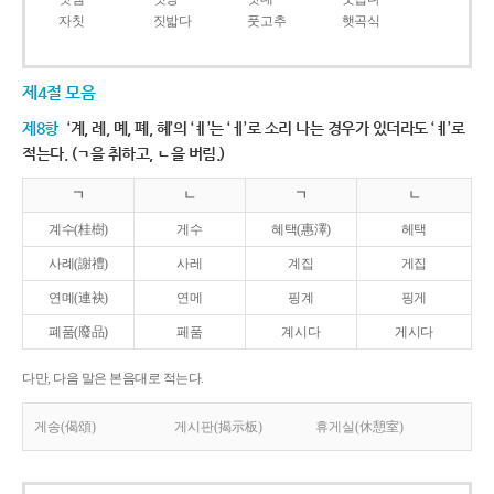
자칫
짓밟다
풋고추
햇곡식
제4절 모음
제8항
‘계, 례, 몌, 폐, 혜’의 ‘ㅖ’는 ‘ㅔ’로 소리 나는 경우가 있더라도 ‘ㅖ’로
적는다. (ㄱ을 취하고, ㄴ을 버림.)
ㄱ
ㄴ
ㄱ
ㄴ
계수(桂樹)
게수
혜택(惠澤)
헤택
사례(謝禮)
사레
계집
게집
연몌(連袂)
연메
핑계
핑게
폐품(廢品)
페품
계시다
게시다
다만, 다음 말은 본음대로 적는다.
게송(偈頌)
게시판(揭示板)
휴게실(休憩室)