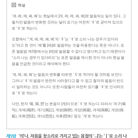
해설
‘계, 례, 몌, 폐, 혜’는 현실에서 [게, 레, 메, 페, 헤]로 발음되는 일이 있다. 그
렇지만 발음이 변화한 것과는 달리 표기는 여전히 ‘ㅖ’로 굳어져 있으므
로 ‘ㅖ’로 적는다.
조항에서 “‘계, 례, 몌, 폐, 혜’의 ‘ㅖ’는 ‘ㅔ’로 소리 나는 경우가 있더라
도”라고 한 것이 ‘례’를 [레]로 발음하는 것을 허용한다는 뜻은 아니다. 표
준 발음법 제5항에서는 [레]로 발음할 수 없다고 명시하고 있기 때문이다.
“소리 나는 경우가 있더라도”는 표준 발음을 제시한 것이 아니라 현실 발
음을 언급한 것이라고 해석해야 한다.
‘계, 몌, 폐, 혜’는 발음의 변화를 따르면 ‘ㅔ’로 적어야 할 것처럼 보인다.
그러나 ‘ㅖ’의 발음이 완전히 사라졌다고 할 수 없고 철자와 발음이 반드
시 일치하는 것도 아니다. 또한 사람들이 여전히 표기를 ‘ㅖ’로 인식하므
로 ‘ㅖ’로 적는다.
다만, 한자 ‘偈, 揭, 憩’는 본음이 [게]이므로 ‘ㅔ’로 적는다. 따라서 ‘게구(偈
句), 게제(偈諦), 게기(揭記), 게방(揭榜), 게양(揭揚), 게재(揭載), 게판(揭
板), 게류(憩流), 게식(憩息), 게휴(憩休)’ 등도 ‘게’로 적는다.
제9항
‘의’나, 자음을 첫소리로 가지고 있는 음절의 ‘ㅢ’는 ‘ㅣ’로 소리 나