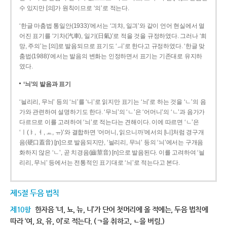
수 있지만 [의]가 원칙이므로 ‘의’로 적는다.
‘한글 마춤법 통일안(1933)’에서는 ‘긔챠, 일긔’와 같이 언어 현실에서 멀
어진 표기를 ‘기차(汽車), 일기(日氣)’로 적을 것을 규정하였다. 그러나 ‘희
망, 주의’는 [의]로 발음되므로 표기도 ‘ㅢ’로 한다고 규정하였다. ‘한글 맞
춤법(1988)’에서는 발음의 변화는 인정하면서 표기는 기존대로 유지하
였다.
‘늬’의 발음과 표기
‘늴리리, 무늬’ 등의 ‘늬’를 ‘니’로 읽지만 표기는 ‘늬’로 하는 것을 ‘ㄴ’의 음
가와 관련하여 설명하기도 한다. ‘무늬’의 ‘ㄴ’은 ‘어머니’의 ‘ㄴ’과 음가가
다르므로 이를 고려하여 ‘늬’로 적는다는 견해이다. 이에 따르면 ‘ㄴ’은
‘ㅣ(ㅑ, ㅕ, ㅛ, ㅠ)’와 결합하면 ‘어머니, 읽으니까’에서의 [니]처럼 경구개
음(硬口蓋音) [ɲ]으로 발음되지만, ‘늴리리, 무늬’ 등의 ‘늬’에서는 구개음
화하지 않은 ‘ㄴ’, 곧 치경음(齒莖音) [n]으로 발음된다. 이를 고려하여 ‘늴
리리, 무늬’ 등에서는 전통적인 표기대로 ‘늬’로 적는다고 본다.
제5절 두음 법칙
제10항
한자음 ‘녀, 뇨, 뉴, 니’가 단어 첫머리에 올 적에는, 두음 법칙에
따라 ‘여, 요, 유, 이’로 적는다. (ㄱ을 취하고, ㄴ을 버림.)