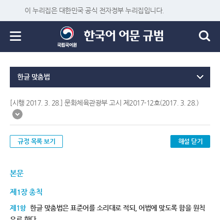
이 누리집은 대한민국 공식 전자정부 누리집입니다.
한글 맞춤법
[시행 2017. 3. 28.] 문화체육관광부 고시 제2017-12호(2017. 3. 28.)
규정 목록 보기
해설 닫기
본문
제1장 총칙
제1항
한글 맞춤법은 표준어를 소리대로 적되, 어법에 맞도록 함을 원칙
으로 한다.