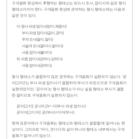
구개음화 현상에서 후행하는 형태소는 반드시 조사, 접미사와 같은 형식
형태소이어야 한다. 구개음화 현상에 관여하는 형식 형태소에는 다음과
같은 것이 있다.
이: 명사 파생 접미사(맏이, 해돋이)
부사 파생 접미사(같이, 굳이)
주격 조사(끝이, 밭이)
서술격 조사(끝이다, 밭이다)
사동 접미사(붙이다)
히: 피동 접미사(걷히다, 닫히다)
사동 접미사(굳히다)
형식 형태소가 결합하지 않은 경우에는 구개음화가 실현되지 않는다. ‘곧
이[고지]’는 부사 파생 접미사가 결합하여 부사가 되었으므로 구개음화가
실현되었지만, ‘곧이어’는 형식 형태소가 아닌 실질 형태소 부사가 결합
한 말이므로 구개음화가 실현되지 않는다.
곧이[고지]: 곧-­(어근)+­-이(부사 파생 접미사)
곧이어[고디어]: 곧(부사)+이어(부사)
현재 표준어에서 구개음화는 형태소와 형태소가 결합할 때 일어나는 현
상이다. 그러므로 ‘마디, 견디다’와 같이 하나의 형태소 내부에서는 구개
음화가 일어나지 않는다.