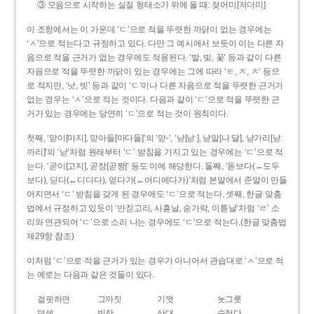
③ 모음으로 시작하는 실질 형태소가 뒤에 올 때: 젖어미[저더미]
이 조항에서는 이 가운데 ‘ㄷ’으로 적을 뚜렷한 까닭이 없는 경우에는
‘ㅅ’으로 적는다고 규정하고 있다. 다만 그 예시에서 보듯이 이는 다른 자
음으로 적을 근거가 없는 경우에도 적용된다. ‘밭, 빚, 꽃’ 등과 같이 다른
자음으로 적을 뚜렷한 까닭이 있는 경우에는 그에 따라 ‘ㅌ, ㅈ, ㅊ’ 등으
로 적지만, ‘낫, 빗’ 등과 같이 ‘ㄷ’이나 다른 자음으로 적을 뚜렷한 근거가
없는 경우는 ‘ㅅ’으로 적는 것이다. 다음과 같이 ‘ㄷ’으로 적을 뚜렷한 근
거가 있는 경우에는 당연히 ‘ㄷ’으로 적는 것이 원칙이다.
첫째, ‘맏이[마지], 맏아들[마다들]’의 ‘맏-’, ‘낟[낟ː], 낟알[나ː달], 낟가리[낟ː
까리]’의 ‘낟’처럼 원래부터 ‘ㄷ’ 받침을 가지고 있는 경우에는 ‘ㄷ’으로 적
는다. ‘곧이[고지], 곧장[곧짱]’ 등도 이에 해당한다. 둘째, ‘돋보다(←도두
보다), 딛다(←디디다), 얻다가(←어디에다가)’처럼 본말에서 준말이 만들
어지면서 ‘ㄷ’ 받침을 갖게 된 경우에도 ‘ㄷ’으로 적는다. 셋째, 한글 맞춤
법에서 규정하고 있듯이 ‘반짇고리, 사흗날, 숟가락, 이튿날’처럼 ‘ㄹ’ 소
리와 연관되어 ‘ㄷ’으로 소리 나는 경우에도 ‘ㄷ’으로 적는다.(한글 맞춤법
제29항 참조)
이처럼 ‘ㄷ’으로 적을 근거가 있는 경우가 아니어서 관습대로 ‘ㅅ’으로 적
는 예로는 다음과 같은 것들이 있다.
걸핏하면
그까짓
기껏
놋그릇
덧셈
빗장
삿대
숫접다