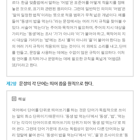
르다. 한글 맞춤법에서 말하는 ‘어법’은 표준어를 어떻게 적을지를 정해
놓은 것으로, 표기와 관련된 원리이다. 그런데 일반적인 의미의 ‘어법’은
‘말의 일정한 법칙’이라는 뜻으로 적용 범위가 무척 넓은 개념이다. 예를
들어 “동생이 밥을 먹는다.”라는 문장에서는 여러 가지 규칙을 찾아볼 수
있다. 서술어 ‘먹는다’는 주어와 목적어가 필요하며, 주어의 지시 대상을
가리키는 ‘동생’에는 조사 ‘가’가 아니라 ‘이’가 붙어야 하고, 목적어의 지
시 대상을 가리키는 ‘밥’에는 조사 ‘를’이 아니라 ‘을’이 붙어야 한다는 등
의 여러 가지 규칙이 적용되어 있는 것이다. 이 외에도 소리를 내고, 단어
를 만들고, 문장을 사용하는 데에는 수없이 많은 규칙이 필요하다. 이처
럼 언어를 조직하거나 운영하는 데에 필요한 규칙을 폭넓게 ‘어법(語
法)’이라고 한다.
제2항
문장의 각 단어는 띄어 씀을 원칙으로 한다.
해설
국어에서 단어를 단위로 띄어쓰기를 하는 것은 단어가 독립적으로 쓰이
는 말의 최소 단위이기 때문이다. ‘동생 밥 먹는다’에서 ‘동생’, ‘밥’, ‘먹는
다’는 각각이 단어이므로 띄어쓰기의 단위가 되어 ‘동생 밥 먹는다’로 띄
어 쓴다. 그런데 단어 가운데 조사는 독립성이 없어서 다른 단어와는 달
리 앞말에 붙여 쓴다. ‘동생이 밥을 먹는다’에서 ‘이’, ‘을’은 조사이므로 ‘동