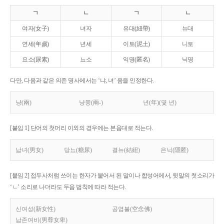
ㄱ
ㄴ
ㄱ
ㄴ
여자(女子)
녀자
유대(紐帶)
뉴대
연세(年歲)
년세
이토(泥土)
니토
요소(尿素)
뇨소
익명(匿名)
닉명
다만, 다음과 같은 의존 명사에서는 ‘냐, 녀’ 음을 인정한다.
냥(兩)
냥쭝(兩-)
년(年)(몇 년)
[붙임 1] 단어의 첫머리 이외의 경우에는 본음대로 적는다.
남녀(男女)
당뇨(糖尿)
결뉴(結紐)
은닉(隱匿)
[붙임 2] 접두사처럼 쓰이는 한자가 붙어서 된 말이나 합성어에서, 뒷말의 첫소리가
‘ㄴ’ 소리로 나더라도 두음 법칙에 따라 적는다.
신여성(新女性)
공염불(空念佛)
남존여비(男尊女卑)