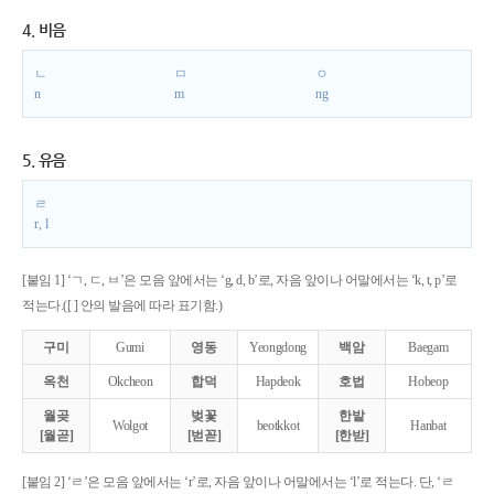
4. 비음
ㄴ
ㅁ
ㅇ
n
m
ng
5. 유음
ㄹ
r, l
[붙임 1] ‘ㄱ, ㄷ, ㅂ’은 모음 앞에서는 ‘g, d, b’로, 자음 앞이나 어말에서는 ‘k, t, p’로
적는다.([ ] 안의 발음에 따라 표기함.)
구미
Gumi
영동
Yeongdong
백암
Baegam
옥천
Okcheon
합덕
Hapdeok
호법
Hobeop
월곶
벚꽃
한밭
Wolgot
beotkkot
Hanbat
[월곧]
[벋꼳]
[한받]
[붙임 2] ‘ㄹ’은 모음 앞에서는 ‘r’로, 자음 앞이나 어말에서는 ‘l’로 적는다. 단, ‘ㄹ