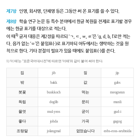
제7항
인명, 회사명, 단체명 등은 그동안 써 온 표기를 쓸 수 있다.
제8항
학술 연구 논문 등 특수 분야에서 한글 복원을 전제로 표기할 경우
에는 한글 표기를 대상으로 적는다.
1)
이 때
글자 대응은 제2장을 따르되 ‘ㄱ, ㄷ, ㅂ, ㄹ’은 ‘g, d, b, l’로만 적는
다. 음가 없는 ‘ㅇ’은 붙임표(-)로 표기하되 어두에서는 생략하는 것을 원
칙으로 한다. 기타 분절의 필요가 있을 때에도 붙임표(-)를 쓴다.
1) '이 때'는 "표준국어대사전"에 따르면 '이때'와 같이 붙여 써야 한다.
집
jib
짚
jip
밖
bakk
값
gabs
붓꽃
buskkoch
먹는
meogneun
독립
doglib
문리
munli
물엿
mul-yeos
굳이
gud-i
좋다
johda
가곡
gagog
조랑말
jolangmal
없었습니다
eobs-eoss-seubnida