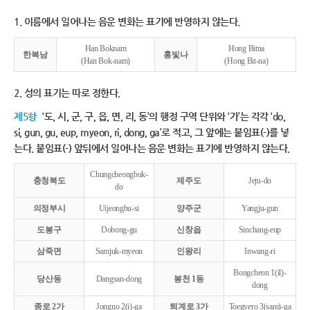
1. 이름에서 일어나는 음운 변화는 표기에 반영하지 않는다.
Han Boknam
Hong Bitna
한복남
홍빛나
(Han Bok-nam)
(Hong Bit-na)
2. 성의 표기는 따로 정한다.
제5항
‘도, 시, 군, 구, 읍, 면, 리, 동’의 행정 구역 단위와 ‘가’는 각각 ‘do,
si, gun, gu, eup, myeon, ri, dong, ga’로 적고, 그 앞에는 붙임표(-)를 넣
는다. 붙임표(-) 앞뒤에서 일어나는 음운 변화는 표기에 반영하지 않는다.
Chungcheongbuk-
충청북도
제주도
Jeju-do
do
의정부시
Uijeongbu-si
양주군
Yangju-gun
도봉구
Dobong-gu
신창읍
Sinchang-eup
삼죽면
Samjuk-myeon
인왕리
Inwang-ri
Bongcheon 1(il)-
당산동
Dangsan-dong
봉천 1동
dong
종로 2가
Jongno 2(i)-ga
퇴계로 3가
Toegyero 3(sam)-ga