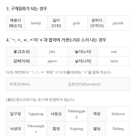
3. 구개음화가 되는 경우
해돋이
같이
굳히다
haedoji
gachi
guchida
[해도지]
[가치]
[구치다]
4. ‘ㄱ, ㄷ, ㅂ, ㅈ’이 ‘ㅎ’과 합하여 거센소리로 소리 나는 경우
좋고[조코]
joko
놓다[노타]
nota
잡혀[자펴]
japyeo
낳지[나치]
nachi
다만, 체언에서 ‘ㄱ, ㄷ, ㅂ’ 뒤에 ‘ㅎ’이 따를 때에는 ‘ㅎ’을 밝혀 적는다.
묵호(Mukho)
집현전(Jiphyeonjeon)
[붙임] 된소리되기는 표기에 반영하지 않는다.
Nakdonggan
압구정
Apgujeong
낙동강
죽변
Jukbyeon
g
Nakseongda
낙성대
합정
Hapjeong
팔당
Paldang
e