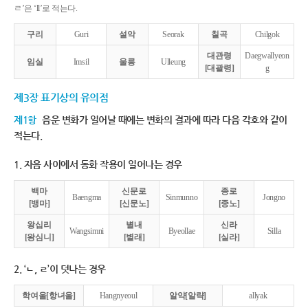
ㄹ’은 ‘ll’로 적는다.
구리
Guri
설악
Seorak
칠곡
Chilgok
대관령
Daegwallyeon
임실
Imsil
울릉
Ulleung
[대괄령]
g
제3장 표기상의 유의점
제1항
음운 변화가 일어날 때에는 변화의 결과에 따라 다음 각호와 같이
적는다.
1. 자음 사이에서 동화 작용이 일어나는 경우
백마
신문로
종로
Baengma
Sinmunno
Jongno
[뱅마]
[신문노]
[종노]
왕십리
별내
신라
Wangsimni
Byeollae
Silla
[왕심니]
[별래]
[실라]
2. ‘ㄴ, ㄹ’이 덧나는 경우
학여울[항녀울]
Hangnyeoul
알약[알략]
allyak