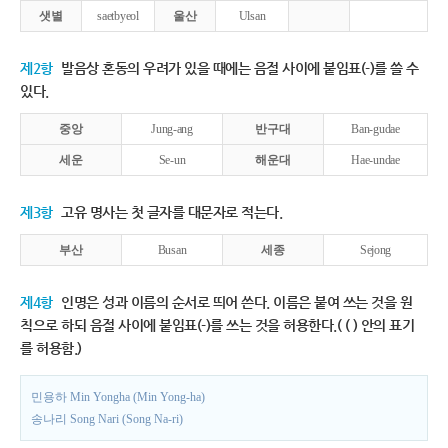
샛별
saetbyeol
울산
Ulsan
제2항
발음상 혼동의 우려가 있을 때에는 음절 사이에 붙임표(-)를 쓸 수
있다.
중앙
Jung-ang
반구대
Ban-gudae
세운
Se-un
해운대
Hae-undae
제3항
고유 명사는 첫 글자를 대문자로 적는다.
부산
Busan
세종
Sejong
제4항
인명은 성과 이름의 순서로 띄어 쓴다. 이름은 붙여 쓰는 것을 원
칙으로 하되 음절 사이에 붙임표(-)를 쓰는 것을 허용한다.( ( ) 안의 표기
를 허용함.)
민용하 Min Yongha (Min Yong-ha)
송나리 Song Nari (Song Na-ri)