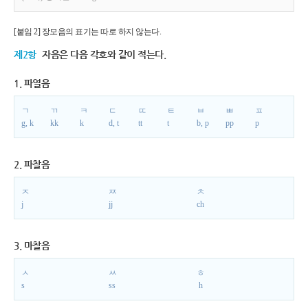
[붙임 2] 장모음의 표기는 따로 하지 않는다.
제2항
자음은 다음 각호와 같이 적는다.
1. 파열음
ㄱ
ㄲ
ㅋ
ㄷ
ㄸ
ㅌ
ㅂ
ㅃ
ㅍ
g, k
kk
k
d, t
tt
t
b, p
pp
p
2. 파찰음
ㅈ
ㅉ
ㅊ
j
jj
ch
3. 마찰음
ㅅ
ㅆ
ㅎ
s
ss
h