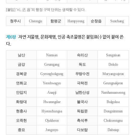
[붙임] ‘시, 군, 읍’의 행정 구역 단위는 생략할 수 있다.
청주시
Cheongju
함평군
Hampyeong
순창읍
Sunchang
제6항
자연 지물명, 문화재명, 인공 축조물명은 붙임표(-) 없이 붙여 쓴
다.
남산
Namsan
속리산
Songnisan
금강
Geumgang
독도
Dokdo
경복궁
Gyeongbokgung
무량수전
Muryangsujeon
연화교
Yeonhwagyo
극락전
Geungnakjeon
안압지
Anapji
남한산성
Namhansanseong
화랑대
Hwarangdae
불국사
Bulguksa
현충사
Hyeonchungsa
독립문
Dongnimmun
오죽헌
Ojukheon
촉석루
Chokseongnu
종묘
Jongmyo
다보탑
Dabotap