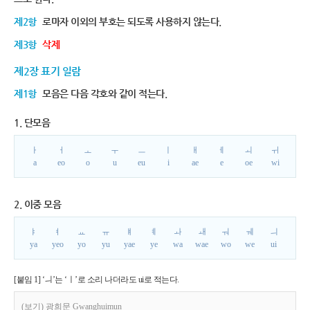
제2항
로마자 이외의 부호는 되도록 사용하지 않는다.
제3항
삭제
제2장 표기 일람
제1항
모음은 다음 각호와 같이 적는다.
1. 단모음
ㅏ
ㅓ
ㅗ
ㅜ
ㅡ
ㅣ
ㅐ
ㅔ
ㅚ
ㅟ
a
eo
o
u
eu
i
ae
e
oe
wi
2. 이중 모음
ㅑ
ㅕ
ㅛ
ㅠ
ㅒ
ㅖ
ㅘ
ㅙ
ㅝ
ㅞ
ㅢ
ya
yeo
yo
yu
yae
ye
wa
wae
wo
we
ui
[붙임 1] ‘ㅢ’는 ‘ㅣ’로 소리 나더라도 ui로 적는다.
(보기) 광희문 Gwanghuimun