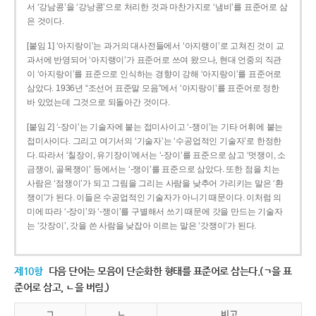
서 ‘강남콩’을 ‘강낭콩’으로 처리한 것과 마찬가지로 ‘냄비’를 표준어로 삼
은 것이다.
[붙임 1] ‘아지랑이’는 과거의 대사전들에서 ‘아지랭이’로 고쳐진 것이 교
과서에 반영되어 ‘아지랭이’가 표준어로 쓰여 왔으나, 현대 언중의 직관
이 ‘아지랑이’를 표준으로 인식하는 경향이 강해 ‘아지랑이’를 표준어로
삼았다. 1936년 “조선어 표준말 모음”에서 ‘아지랑이’를 표준어로 정한
바 있었는데 그것으로 되돌아간 것이다.
[붙임 2] ‘-장이’는 기술자에 붙는 접미사이고 ‘-쟁이’는 기타 어휘에 붙는
접미사이다. 그리고 여기서의 ‘기술자’는 ‘수공업적인 기술자’로 한정한
다. 따라서 ‘칠장이, 유기장이’에서는 ‘-장이’를 표준으로 삼고 ‘멋쟁이, 소
금쟁이, 골목쟁이’ 등에서는 ‘-쟁이’를 표준으로 삼았다. 또한 점을 치는
사람은 ‘점쟁이’가 되고 그림을 그리는 사람을 낮추어 가리키는 말은 ‘환
쟁이’가 된다. 이들은 수공업적인 기술자가 아니기 때문이다. 이처럼 의
미에 따라 ‘-장이’와 ‘-쟁이’를 구별해서 쓰기 때문에 갓을 만드는 기술자
는 ‘갓장이’, 갓을 쓴 사람을 낮잡아 이르는 말은 ‘갓쟁이’가 된다.
제10항
다음 단어는 모음이 단순화한 형태를 표준어로 삼는다.(ㄱ을 표
준어로 삼고, ㄴ을 버림.)
ㄱ
ㄴ
비고