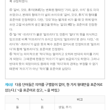
록 규정하였다.
④ ‘갈비, 갓모, 휴지(休紙)’는 변화된 형태인 ‘가리, 갈모, 수지’ 등도 각각
쓰였으나, 본래의 형태가 더 널리 쓰이므로 ‘갈비, 갓모, 휴지’의 형태를
표준어로 인정하였다. 다만, ‘갓모’와는 별개로 비가 올 때 갓 위에 덮어
쓰던 고깔 비슷하게 생긴 물건을 뜻하는 ‘갈모(-帽)’는 표준어로 인정한
다.
⑤ ‘밀-’에 ‘-뜨리다’가 붙은 ‘밀뜨리다’도 언중이 ‘밀다’의 뜻을 의식하고
있으므로 비록 ‘미뜨리다’가 쓰이고 있어도 ‘밀뜨리다’로 쓴다. 다만, ‘-뜨
리다’와 ‘-트리다’가 같은 뜻의 복수 표준어 접미사로 인정되므로 ‘밀뜨리
다’와 함께 ‘밀트리다’도 표준어로 인정된다.
⑥ ‘적이’는 의미적으로 ‘적다’와는 멀어지고 오히려 반대의 의미를 가지
게 되었다. 그 때문에 한동안 ‘저으기’가 널리 보급되기도 하였다. 그러나
반대의 뜻이 되었더라도 원래의 어원 ‘적다’와의 관계는 부정할 수 없기
때문에 ‘저으기’가 아닌 ‘적이’를 표준어로 삼았다.
제6항
다음 단어들은 의미를 구별함이 없이, 한 가지 형태만을 표준어로
삼는다.(ㄱ을 표준어로 삼고, ㄴ을 버림.)
ㄱ
ㄴ
비고
돌
돐
생일, 주기.