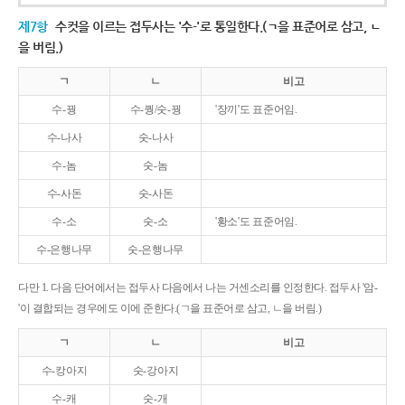
제7항
수컷을 이르는 접두사는 '수-'로 통일한다.(ㄱ을 표준어로 삼고, ㄴ
을 버림.)
ㄱ
ㄴ
비고
수-꿩
수-퀑/숫-꿩
'장끼'도 표준어임.
수-나사
숫-나사
수-놈
숫-놈
수-사돈
숫-사돈
수-소
숫-소
'황소'도 표준어임.
수-은행나무
숫-은행나무
다만 1. 다음 단어에서는 접두사 다음에서 나는 거센소리를 인정한다. 접두사 '암-
'이 결합되는 경우에도 이에 준한다.(ㄱ을 표준어로 삼고, ㄴ을 버림.)
ㄱ
ㄴ
비고
수-캉아지
숫-강아지
수-캐
숫-개