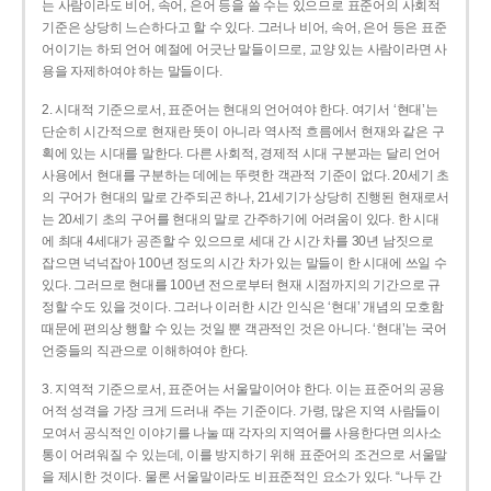
는 사람이라도 비어, 속어, 은어 등을 쓸 수는 있으므로 표준어의 사회적
기준은 상당히 느슨하다고 할 수 있다. 그러나 비어, 속어, 은어 등은 표준
어이기는 하되 언어 예절에 어긋난 말들이므로, 교양 있는 사람이라면 사
용을 자제하여야 하는 말들이다.
2. 시대적 기준으로서, 표준어는 현대의 언어여야 한다. 여기서 ‘현대’는
단순히 시간적으로 현재란 뜻이 아니라 역사적 흐름에서 현재와 같은 구
획에 있는 시대를 말한다. 다른 사회적, 경제적 시대 구분과는 달리 언어
사용에서 현대를 구분하는 데에는 뚜렷한 객관적 기준이 없다. 20세기 초
의 구어가 현대의 말로 간주되곤 하나, 21세기가 상당히 진행된 현재로서
는 20세기 초의 구어를 현대의 말로 간주하기에 어려움이 있다. 한 시대
에 최대 4세대가 공존할 수 있으므로 세대 간 시간 차를 30년 남짓으로
잡으면 넉넉잡아 100년 정도의 시간 차가 있는 말들이 한 시대에 쓰일 수
있다. 그러므로 현대를 100년 전으로부터 현재 시점까지의 기간으로 규
정할 수도 있을 것이다. 그러나 이러한 시간 인식은 ‘현대’ 개념의 모호함
때문에 편의상 행할 수 있는 것일 뿐 객관적인 것은 아니다. ‘현대’는 국어
언중들의 직관으로 이해하여야 한다.
3. 지역적 기준으로서, 표준어는 서울말이어야 한다. 이는 표준어의 공용
어적 성격을 가장 크게 드러내 주는 기준이다. 가령, 많은 지역 사람들이
모여서 공식적인 이야기를 나눌 때 각자의 지역어를 사용한다면 의사소
통이 어려워질 수 있는데, 이를 방지하기 위해 표준어의 조건으로 서울말
을 제시한 것이다. 물론 서울말이라도 비표준적인 요소가 있다. “나두 간