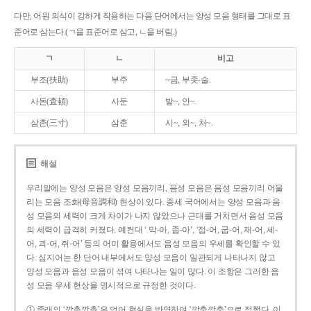
다만, 어원 의식이 강하게 작용하는 다음 단어에서는 양성 모음 형태를 그대로 표
준어로 삼는다.(ㄱ을 표준어로 삼고, ㄴ을 버림.)
ㄱ
ㄴ
비고
부조(扶助)
부주
~금, 부좃-술.
사돈(査頓)
사둔
밭~, 안~.
삼촌(三寸)
삼춘
시~, 외~, 처~.
해설
우리말에는 양성 모음은 양성 모음끼리, 음성 모음은 음성 모음끼리 어울
리는 모음 조화(母音調和) 현상이 있다. 중세 국어에서는 양성 모음과 음
성 모음의 세력이 크게 차이가 나지 않았으나 근대를 거치면서 음성 모음
의 세력이 급격히 커졌다. 예컨대 ‘ 막-아, 좁-아’, ‘접-어, 굽-어, 재-어, 세-
어, 괴-어, 쥐-어’ 등의 어미 활용에서도 음성 모음의 우세를 확인할 수 있
다. 심지어는 한 단어 내부에서도 양성 모음이 일관되게 나타나지 않고
양성 모음과 음성 모음이 섞여 나타나는 일이 많다. 이 조항은 그러한 음
성 모음 우세 현상을 명시적으로 규정한 것이다.
① 종래의 ‘깡총깡총’은 언어 현실을 반영하여 ‘깡충깡충’으로 정했다. 이