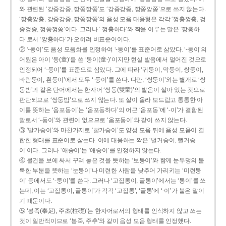
와 관련된 ‘강중강중, 깡쭝깡쭝’도 ‘강종강종, 깡쫑깡쫑’으로 쓰지 않는다.
‘깡충깡충, 강중강중, 깡쭝깡쭝’의 음성 모음 대응형은 각각 ‘껑충껑충, 겅
중겅중, 껑쭝껑쭝’이다. 그러나 ‘ 껑충하다’와 짝을 이루는 말은 ‘깡총하
다’로서 ‘깡충하다’가 오히려 비표준어이다.
② ‘-동이’도 음성 모음화를 인정하여 ‘-둥이’를 표준어로 삼았다. ‘-둥이’의
어원은 아이 ‘동(童)’을 쓴 ‘동이(童-)’이지만 현실 발음에서 멀어진 것으로
인정되어 ‘-둥이’를 표준으로 삼았다. 그에 따라 ‘귀둥이, 막둥이, 쌍둥이,
바람둥이, 흰둥이’에서 모두 ‘-둥이’를 쓴다. 다만, ‘쌍둥이’와는 별개로 ‘쌍
동밤’과 같은 단어에서는 한자어 ‘쌍동(雙童)’의 발음이 살아 있는 것으로
판단되므로 ‘쌍둥밤’으로 쓰지 않는다. 또 살이 올라 보드랍고 통통한 아
이를 뜻하는 ‘옴포동이’는 ‘옴포동하다’의 어근 ‘옴포동’에 ‘-이’가 결합된
말로서 ‘-둥이’와 관련이 없으므로 ‘옴포둥이’와 같이 쓰지 않는다.
③ ‘발가숭이’와 마찬가지로 ‘빨가숭이’도 양성 모음 뒤에 음성 모음이 결
합한 형태를 표준어로 삼는다. 이에 대응하는 짝은 ‘벌거숭이, 뻘거숭
이’이다. 그러나 ‘애송이’는 ‘애숭이’를 인정하지 않는다.
④ 물건을 보에 싸서 꾸려 놓은 것을 뜻하는 ‘보퉁이’와 함께 눈두덩의 불
룩한 부분을 뜻하는 ‘눈퉁이’나 미련한 사람을 낮추어 가리키는 ‘미련퉁
이’ 등에서도 ‘-퉁이’를 쓴다. 그러나 ‘고집통이, 골통이’에서는 ‘통이’를 쓰
는데, 이는 ‘고집통이, 골통이’가 각각 ‘고집통’, ‘골통’에 ‘-이’가 붙은 말이
기 때문이다.
⑤ ‘봉족(奉足), 주초(柱礎)’는 한자어로서의 형태를 인식하지 않고 쓰는
것이 일반적이므로 ‘봉죽, 주추’와 같이 음성 모음 형태를 인정했다.