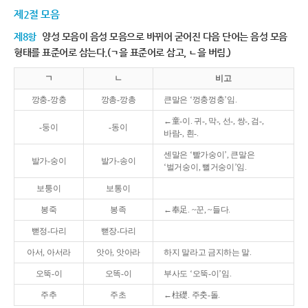
제2절 모음
제8항
양성 모음이 음성 모음으로 바뀌어 굳어진 다음 단어는 음성 모음
형태를 표준어로 삼는다.(ㄱ을 표준어로 삼고, ㄴ을 버림.)
ㄱ
ㄴ
비고
깡충-깡충
깡총-깡총
큰말은 ‘껑충껑충’임.
←童-이. 귀-, 막-, 선-, 쌍-, 검-,
-둥이
-동이
바람-, 흰-.
센말은 ‘빨가숭이’, 큰말은
발가-숭이
발가-송이
‘벌거숭이, 뻘거숭이’임.
보퉁이
보통이
봉죽
봉족
←奉足. ~꾼, ~들다.
뻗정-다리
뻗장-다리
아서, 아서라
앗아, 앗아라
하지 말라고 금지하는 말.
오뚝-이
오똑-이
부사도 ‘오뚝-이’임.
주추
주초
←柱礎. 주춧-돌.