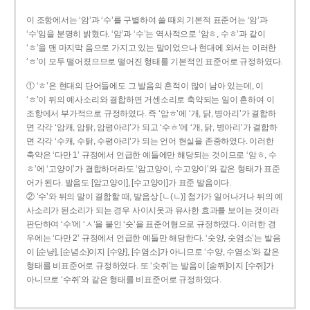
이 조항에서는 ‘암’과 ‘수’를 구별하여 쓸 때의 기본적 표준어는 ‘암’과
‘수’임을 분명히 밝혔다. ‘암’과 ‘수’는 역사적으로 ‘암ㅎ, 수ㅎ’과 같이
‘ㅎ’을 맨 마지막 음으로 가지고 있는 말이었으나 현대에 와서는 이러한
‘ㅎ’이 모두 떨어졌으므로 떨어진 형태를 기본적인 표준어로 규정하였다.
① ‘ㅎ’은 현대의 단어들에도 그 발음의 흔적이 많이 남아 있는데, 이
‘ㅎ’이 뒤의 예사소리와 결합하면 거센소리로 축약되는 일이 흔하여 이
조항에서 부가적으로 규정하였다. 즉 ‘암ㅎ’에 ‘개, 닭, 병아리’가 결합하
면 각각 ‘암캐, 암탉, 암평아리’가 되고 ‘수ㅎ’에 ‘개, 닭, 병아리’가 결합하
면 각각 ‘수캐, 수탉, 수평아리’가 되는 언어 현실을 존중하였다. 이러한
축약은 ‘다만 1’ 규정에서 언급한 예들에만 해당되는 것이므로 ‘암ㅎ, 수
ㅎ’에 ‘고양이’가 결합하더라도 ‘암고양이, 수고양이’와 같은 형태가 표준
어가 된다. 발음도 [암고양이], [수고양이]가 표준 발음이다.
② ‘수’와 뒤의 말이 결합할 때, 발음상 [ㄴ(ㄴ)] 첨가가 일어나거나 뒤의 예
사소리가 된소리가 되는 경우 사이시옷과 유사한 효과를 보이는 것이라
판단하여 ‘수’에 ‘ㅅ’을 붙인 ‘숫’을 표준어형으로 규정하였다. 이러한 경
우에는 ‘다만 2’ 규정에서 언급한 예들만 해당한다. ‘숫양, 숫염소’는 발음
이 [순냥], [순념소]이지 [수양], [수염소]가 아니므로 ‘수양, 수염소’와 같은
형태를 비표준어로 규정하였다. 또 ‘숫쥐’는 발음이 [숟쮜]이지 [수쥐]가
아니므로 ‘수쥐’와 같은 형태를 비표준어로 규정하였다.