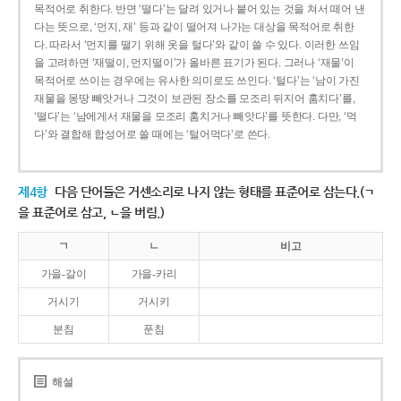
목적어로 취한다. 반면 ‘떨다’는 달려 있거나 붙어 있는 것을 쳐서 떼어 낸
다는 뜻으로, ‘먼지, 재’ 등과 같이 떨어져 나가는 대상을 목적어로 취한
다. 따라서 ‘먼지를 떨기 위해 옷을 털다’와 같이 쓸 수 있다. 이러한 쓰임
을 고려하면 ‘재떨이, 먼지떨이’가 올바른 표기가 된다. 그러나 ‘재물’이
목적어로 쓰이는 경우에는 유사한 의미로도 쓰인다. ‘털다’는 ‘남이 가진
재물을 몽땅 빼앗거나 그것이 보관된 장소를 모조리 뒤지어 훔치다’를,
‘떨다’는 ‘남에게서 재물을 모조리 훔치거나 빼앗다’를 뜻한다. 다만, ‘먹
다’와 결합해 합성어로 쓸 때에는 ‘털어먹다’로 쓴다.
제4항
다음 단어들은 거센소리로 나지 않는 형태를 표준어로 삼는다.(ㄱ
을 표준어로 삼고, ㄴ을 버림.)
ㄱ
ㄴ
비고
가을-갈이
가을-카리
거시기
거시키
분침
푼침
해설