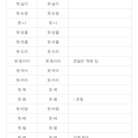
윗-넓이
웃-넓이
윗-눈썹
웃-눈썹
윗-니
웃-니
윗-당줄
웃-당줄
윗-덧줄
웃-덧줄
윗-도리
웃-도리
윗-동아리
웃-동아리
준말은 ‘윗동’임.
윗-막이
웃-막이
윗-머리
웃-머리
윗-목
웃-목
윗-몸
웃-몸
~ 운동.
윗-바람
웃-바람
윗-배
웃-배
윗-벌
웃-벌
윗-변
웃-변
수학 용어.