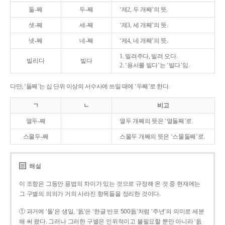
둘-째
두-째
‘제2, 두 개째’의 뜻.
셋-째
세-째
‘제3, 세 개째’의 뜻.
넷-째
네-째
‘제4, 네 개째’의 뜻.
1. 빌려주다, 빌려 오다.
빌리다
빌다
2. ‘용서를 빌다’는 ‘빌다’임.
다만, ‘둘째’는 십 단위 이상의 서수사에 쓰일 때에 ‘두째’로 한다.
ㄱ
ㄴ
비고
열두-째
열두 개째의 뜻은 ‘열둘째’로.
스물두-째
스물두 개째의 뜻은 ‘스물둘째’로.
해설
이 조항은 그동안 용법의 차이가 있는 것으로 규정해 온 것 중 현재에는
그 구별의 의의가 거의 사라진 항목들을 정리한 것이다.
① 과거에 ‘돌’은 생일, ‘돐’은 ‘한글 반포 500돐’처럼 ‘주년’의 의미로 세분
해 써 왔다. 그러나 그러한 구별은 인위적이고 불필요할 뿐만 아니라 ‘돐