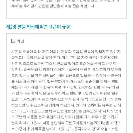
해 우리말에 동화되지 않은 모든 외국어를 포함하는 반면, 이 조항의 ‘외
래어’는 우리말에 편입된 말만을 이르는 좁은 개념이다.
제2장 발음 변화에 따른 표준어 규정
해설
시간의 흐름에 따라 어떤 어휘는 자음과 모음의 발음이 달라지고 길이가
줄어드는 등의 변화를 입게 된다. 어문 규범을 자주 바꾸는 것은 바람직
하지 않으므로 발음에 다소의 변화를 입어도 표준어를 곧바로 바꾸지는
않지만, 발음 변화의 정도가 심하거나 발음이 변한 지 오래되어 대부분의
교양 있는 서울 지역 사람들이 바뀐 발음으로 말을 하는 경우에는 표준어
를 새로이 정하게 된다. 발음 변화에 따라 새로이 표준어를 정하는 방법
에는 두 가지가 있다. 발음이 바뀐 후의 말만 인정하는 방법과 바뀌기 전
의 말과 바뀐 후의 말을 모두 인정하는 방법이다. 앞엣것에 따르면 단수
표준어, 뒤엣것에 따르면 복수 표준어가 된다. 원칙적으로는 언어가 변화
하였으면 단수 표준어로 정해야 하겠으나, 언어의 변화에는 대부분 긴 시
간의 과도기가 있으므로 복수 표준어로 정하는 경우도 있다. 사회가 언어
의 규범적 사용을 점차 유연하게 인식하게 됨에 따라 복수 표준어 역시
점차 확대되고 있다. 이를 반영하여 국립국어원에서는 2011년을 시작으
로 표준어 추가 목록을 발표하고 있고, “표준국어대사전”의 수정ㆍ보완