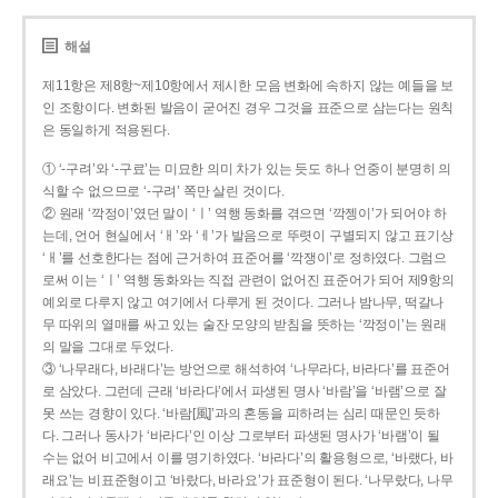
해설
제11항은 제8항~제10항에서 제시한 모음 변화에 속하지 않는 예들을 보
인 조항이다. 변화된 발음이 굳어진 경우 그것을 표준으로 삼는다는 원칙
은 동일하게 적용된다.
① ‘-구려’와 ‘-구료’는 미묘한 의미 차가 있는 듯도 하나 언중이 분명히 의
식할 수 없으므로 ‘-구려’ 쪽만 살린 것이다.
② 원래 ‘깍정이’였던 말이 ‘ㅣ’ 역행 동화를 겪으면 ‘깍젱이’가 되어야 하
는데, 언어 현실에서 ‘ㅐ’와 ‘ㅔ’가 발음으로 뚜렷이 구별되지 않고 표기상
‘ㅐ’를 선호한다는 점에 근거하여 표준어를 ‘깍쟁이’로 정하였다. 그럼으
로써 이는 ‘ㅣ’ 역행 동화와는 직접 관련이 없어진 표준어가 되어 제9항의
예외로 다루지 않고 여기에서 다루게 된 것이다. 그러나 밤나무, 떡갈나
무 따위의 열매를 싸고 있는 술잔 모양의 받침을 뜻하는 ‘깍정이’는 원래
의 말을 그대로 두었다.
③ ‘나무래다, 바래다’는 방언으로 해석하여 ‘나무라다, 바라다’를 표준어
로 삼았다. 그런데 근래 ‘바라다’에서 파생된 명사 ‘바람’을 ‘바램’으로 잘
못 쓰는 경향이 있다. ‘바람[風]’과의 혼동을 피하려는 심리 때문인 듯하
다. 그러나 동사가 ‘바라다’인 이상 그로부터 파생된 명사가 ‘바램’이 될
수는 없어 비고에서 이를 명기하였다. ‘바라다’의 활용형으로, ‘바랬다, 바
래요’는 비표준형이고 ‘바랐다, 바라요’가 표준형이 된다. ‘나무랐다, 나무