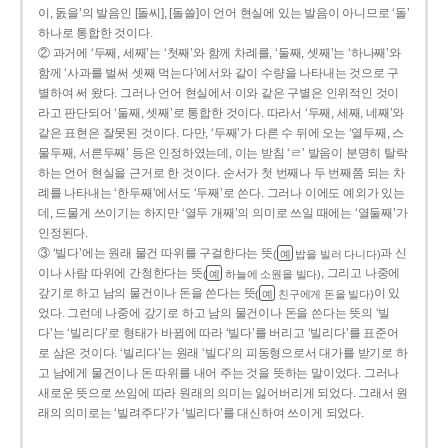
이, 돐을’의 발음인 [돌씨], [돌쓸]이 언어 현실에 있는 발음이 아니므로 ‘돌’
하나로 통합한 것이다.
② 과거에 ‘두째, 세째’는 ‘첫째’와 함께 차례를, ‘둘째, 셋째’는 ‘하나째’와
함께 ‘사과를 벌써 셋째 먹는다’에서와 같이 수량을 나타내는 것으로 구
별하여 써 왔다. 그러나 언어 현실에서 이와 같은 구별은 인위적인 것이
라고 판단되어 ‘둘째, 셋째’로 통합한 것이다. 따라서 ‘두째, 세째, 네째’와
같은 표현은 잘못된 것이다. 다만, ‘두째’가 다른 수 뒤에 오는 ‘열두째, 스
물두째, 서른두째’ 등은 인정하였는데, 이는 받침 ‘ㄹ’ 발음이 분명히 탈락
하는 언어 현실을 근거로 한 것이다. 순서가 첫 번째나 두 번째쯤 되는 차
례를 나타내는 ‘한두째’에서도 ‘두째’로 쓴다. 그러나 이에도 예외가 있는
데, 드물게 쓰이기는 하지만 ‘열두 개째’의 의미로 쓰일 때에는 ‘열둘째’가
인정된다.
③ ‘빌다’에는 원래 물건 따위를 구걸한다는 뜻
과 신
(
밥을 빌러 다니다)
예
이나 사람 따위에 간청한다는 뜻
, 그리고 나중에
(
하늘에 소원을 빌다)
예
갚기로 하고 남의 물건이나 돈을 쓴다는 뜻
이 있
(
친구에게 돈을 빌다)
예
었다. 그런데 나중에 갚기로 하고 남의 물건이나 돈을 쓴다는 뜻의 ‘빌
다’는 ‘빌리다’로 형태가 바뀜에 따라 ‘빌다’를 버리고 ‘빌리다’를 표준어
로 삼은 것이다. ‘빌리다’는 원래 ‘빌다’의 피동형으로서 대가를 받기로 하
고 남에게 물건이나 돈 따위를 내어 주는 것을 뜻하는 말이었다. 그러나
새로운 뜻으로 쓰임에 따라 원래의 의미는 잃어버리게 되었다. 그래서 원
래의 의미로는 ‘빌려주다’가 ‘빌리다’를 대신하여 쓰이게 되었다.