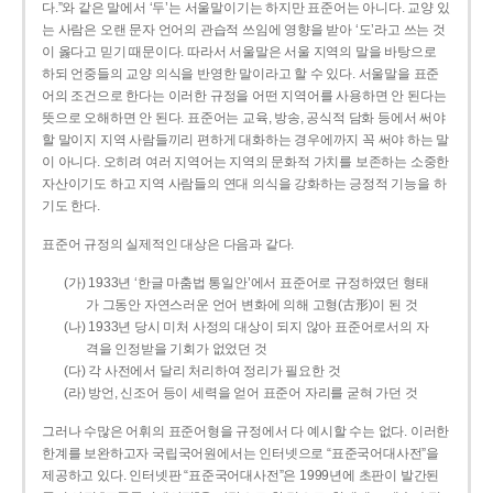
다.”와 같은 말에서 ‘두’는 서울말이기는 하지만 표준어는 아니다. 교양 있
는 사람은 오랜 문자 언어의 관습적 쓰임에 영향을 받아 ‘도’라고 쓰는 것
이 옳다고 믿기 때문이다. 따라서 서울말은 서울 지역의 말을 바탕으로
하되 언중들의 교양 의식을 반영한 말이라고 할 수 있다. 서울말을 표준
어의 조건으로 한다는 이러한 규정을 어떤 지역어를 사용하면 안 된다는
뜻으로 오해하면 안 된다. 표준어는 교육, 방송, 공식적 담화 등에서 써야
할 말이지 지역 사람들끼리 편하게 대화하는 경우에까지 꼭 써야 하는 말
이 아니다. 오히려 여러 지역어는 지역의 문화적 가치를 보존하는 소중한
자산이기도 하고 지역 사람들의 연대 의식을 강화하는 긍정적 기능을 하
기도 한다.
표준어 규정의 실제적인 대상은 다음과 같다.
(가) 1933년 ‘한글 마춤법 통일안’에서 표준어로 규정하였던 형태
가 그동안 자연스러운 언어 변화에 의해 고형(古形)이 된 것
(나) 1933년 당시 미처 사정의 대상이 되지 않아 표준어로서의 자
격을 인정받을 기회가 없었던 것
(다) 각 사전에서 달리 처리하여 정리가 필요한 것
(라) 방언, 신조어 등이 세력을 얻어 표준어 자리를 굳혀 가던 것
그러나 수많은 어휘의 표준어형을 규정에서 다 예시할 수는 없다. 이러한
한계를 보완하고자 국립국어원에서는 인터넷으로 “표준국어대사전”을
제공하고 있다. 인터넷판 “표준국어대사전”은 1999년에 초판이 발간된