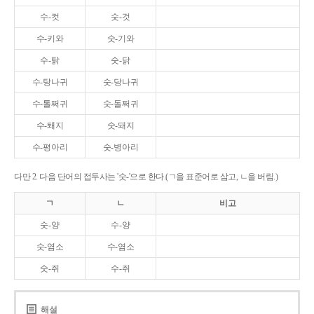
수-컷
숫-것
수-키와
숫-기와
수-탉
숫-닭
수-탕나귀
숫-당나귀
수-톨쩌귀
숫-돌쩌귀
수-퇘지
숫-돼지
수-평아리
숫-병아리
다만 2. 다음 단어의 접두사는 '숫-'으로 한다.(ㄱ을 표준어로 삼고, ㄴ을 버림.)
ㄱ
ㄴ
비고
숫-양
수-양
숫-염소
수-염소
숫-쥐
수-쥐
해설