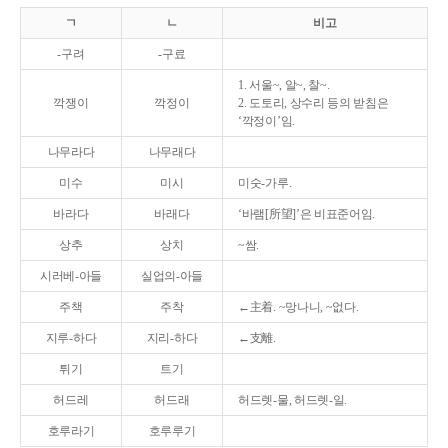
ㄱ
ㄴ
비고
-구려
-구료
1. 서울~, 알~, 찰~.
깍쟁이
깍정이
2. 도토리, 상수리 등의 받침은
‘깍정이’임.
나무라다
나무래다
미수
미시
미숫-가루.
바라다
바래다
‘바램[所望]’은 비표준어임.
상추
상치
~쌈.
시러베-아들
실업의-아들
주책
주착
←主着. ~망나니, ~없다.
지루-하다
지리-하다
←支離.
튀기
트기
허드레
허드래
허드렛-물, 허드렛-일.
호루라기
호루루기