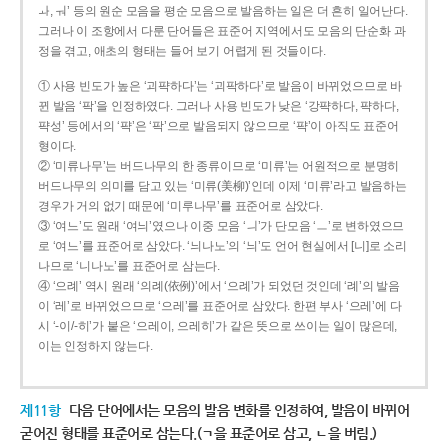
ㅘ, ㅝ’ 등의 원순 모음을 평순 모음으로 발음하는 일은 더 흔히 일어난다.
그러나 이 조항에서 다룬 단어들은 표준어 지역에서도 모음의 단순화 과
정을 겪고, 애초의 형태는 들어 보기 어렵게 된 것들이다.
① 사용 빈도가 높은 ‘괴퍅하다’는 ‘괴팍하다’로 발음이 바뀌었으므로 바
뀐 발음 ‘팍’을 인정하였다. 그러나 사용 빈도가 낮은 ‘강퍅하다, 퍅하다,
퍅성’ 등에서의 ‘퍅’은 ‘팍’으로 발음되지 않으므로 ‘퍅’이 아직도 표준어
형이다.
② ‘미류나무’는 버드나무의 한 종류이므로 ‘미류’는 어원적으로 분명히
버드나무의 의미를 담고 있는 ‘미류(美柳)’인데 이제 ‘미류’라고 발음하는
경우가 거의 없기 때문에 ‘미루나무’를 표준어로 삼았다.
③ ‘여느’도 원래 ‘여늬’였으나 이중 모음 ‘ㅢ’가 단모음 ‘ㅡ’로 변하였으므
로 ‘여느’를 표준어로 삼았다. ‘늬나노’의 ‘늬’도 언어 현실에서 [니]로 소리
나므로 ‘니나노’를 표준어로 삼는다.
④ ‘으례’ 역시 원래 ‘의례(依例)’에서 ‘으례’가 되었던 것인데 ‘례’의 발음
이 ‘레’로 바뀌었으므로 ‘으레’를 표준어로 삼았다. 한편 부사 ‘으레’에 다
시 ‘-이/-히’가 붙은 ‘으레이, 으레히’가 같은 뜻으로 쓰이는 일이 많은데,
이는 인정하지 않는다.
제11항
다음 단어에서는 모음의 발음 변화를 인정하여, 발음이 바뀌어
굳어진 형태를 표준어로 삼는다.(ㄱ을 표준어로 삼고, ㄴ을 버림.)