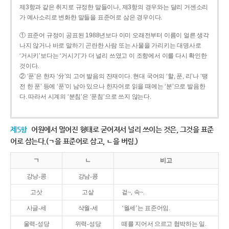
제3항과 같은 취지로 규정한 말들이나, 제3항의 경우와는 달리 거센소리
가 예사소리로 변화한 말들을 표준어로 삼은 경우이다.
① 표준어 규정이 공표된 1988년보다 이미 오래전부터 이름이 얼른 생각
나지 않거나 바로 말하기 곤란한 사람 또는 사물을 가리키는 대명사로
‘거시키’보다는 ‘거시기’가 더 널리 쓰였고 이 조항에서 이를 다시 확인한
것이다.
② ‘푼’은 한자 ‘分’의 고어 발음의 잔재이다. 현대 국어의 ‘할, 푼, 리’나 ‘땡
전 한 푼’ 등에 ‘푼’이 남아 있으나 한자어로 읽을 때에는 ‘분’으로 발음한
다. 따라서 시계의 ‘분침’은 ‘푼침’으로 쓰지 않는다.
제5항
어원에서 멀어진 형태로 굳어져서 널리 쓰이는 것은, 그것을 표준
어로 삼는다.(ㄱ을 표준어로 삼고, ㄴ을 버림.)
ㄱ
ㄴ
비고
강낭-콩
강남-콩
고삿
고샅
겉~, 속~.
사글-세
삭월-세
‘월세’는 표준어임.
울력-성당
위력-성당
떼를 지어서 으르고 협박하는 일.