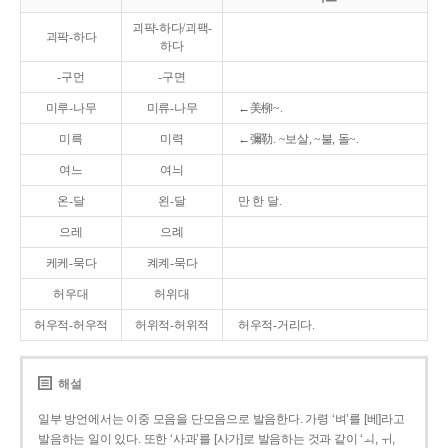
괴퍅-하다/괴팩-
괴팍-하다
하다
-구먼
-구면
미루-나무
미류-나무
←美柳~.
미륵
미력
←彌勒. ~보살, ~불, 돌~.
여느
여늬
온-달
왼-달
만 한 달.
으레
으례
케케-묵다
켸켸-묵다
허우대
허위대
허우적-허우적
허위적-허위적
허우적-거리다.
해설
일부 방언에서는 이중 모음을 단모음으로 발음한다. 가령 ‘벼’를 [베]라고
발음하는 일이 있다. 또한 ‘사과’를 [사가]로 발음하는 것과 같이 ‘ㅚ, ㅟ,