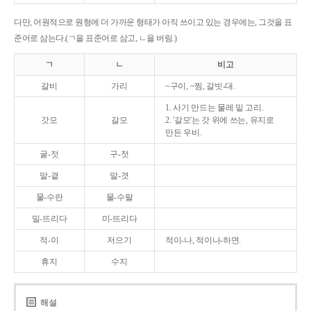
다만, 어원적으로 원형에 더 가까운 형태가 아직 쓰이고 있는 경우에는, 그것을 표
준어로 삼는다.(ㄱ을 표준어로 삼고, ㄴ을 버림.)
ㄱ
ㄴ
비고
갈비
가리
~구이, ~찜, 갈빗-대.
1. 사기 만드는 물레 밑 고리.
갓모
갈모
2. '갈모'는 갓 위에 쓰는, 유지로
만든 우비.
굴-젓
구-젓
말-곁
말-겻
물-수란
물-수랄
밀-뜨리다
미-뜨리다
적-이
저으기
적이-나, 적이나-하면.
휴지
수지
해설