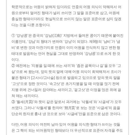
학문적으로는 어원이 밝혀져 있더라도 언중의 어원 의식이 약해져서 어
원으로부터 멀어진 형태가 널리 쓰이면 그 말을 표준어로 삼고, 어원에
충실한 형태이더라도 현실적으로 쓰이지 않는 말은 표준어로 삼지 않겠
다는 것을 다룬 조항이다.
① ‘강낭콩’은 중국의 ‘강남(江南)’ 지방에서 들여온 콩이기 때문에 붙여진
이름인데, ‘강남’의 형태가 변하여 ‘강낭’이 되었다. 제9항의 ‘남비’가 ‘냄
비’로 변한 것과 마찬가지로 언중이 이미 어원을 인식하지 않고 변한 형
태대로 발음하는 언어 현실을 그대로 반영하여 ‘강낭콩’으로 쓰게 한 것
이다.
② 예전에는 ‘지붕을 일 때에 쓰는 새끼’와 ‘좁은 골목이나 길’을 모두 ‘고
샅’으로 써 왔는데, 앞의 뜻의 말에 대해 어원 의식이 희박해져서 조사가
붙은 형태가 [고사시/고사슬] 등으로 발음되고 있으므로 앞의 뜻의 말을
‘고삿’으로 정한 것이다. ‘속고삿’은 초가지붕을 일 때 이엉을 얹기 전에
지붕 위에 건너질러 잡아매는 새끼이고, ‘겉고삿’은 이엉을 얹은 위에 걸
쳐 매는 새끼이다.
③ ‘월세(月貰)’와 뜻이 같은 말로서 과거에는 ‘삭월세’와 ‘사글세’가 모두
쓰였다. 그러나 ‘삭월세’를 한자어 ‘朔月貰’로 보는 것은 ‘사글세’의 음을
단순히 한자로 흉내 낸 것으로 보아 ‘사글세’만을 표준으로 삼은 것이다.
다만, 어원 의식이 여전히 남아 있어 어원을 의식한 형태가 쓰이는 것들
은 그 짝이 되는 비어원적인 형태보다 더 우선적으로 표준어 자격을 주도