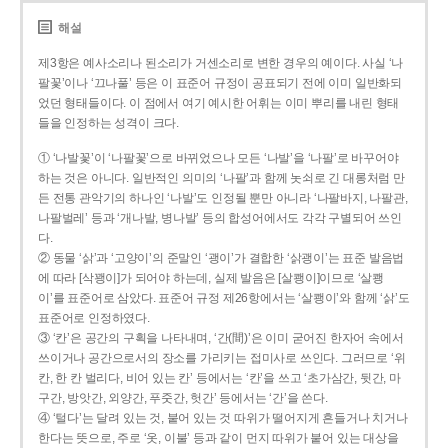
해설
제3항은 예사소리나 된소리가 거센소리로 변한 경우의 예이다. 사실 ‘나
팔꽃’이나 ‘끄나풀’ 등은 이 표준어 규정이 공표되기 전에 이미 일반화되
었던 형태들이다. 이 점에서 여기 예시한 어휘는 이미 뿌리를 내린 형태
들을 인정하는 성격이 크다.
① ‘나발꽃’이 ‘나팔꽃’으로 바뀌었으나 모든 ‘나발’을 ‘나팔’로 바꾸어야
하는 것은 아니다. 일반적인 의미의 ‘나팔’과 함께 놋쇠로 긴 대롱처럼 만
든 전통 관악기의 하나인 ‘나발’도 인정될 뿐만 아니라 ‘나팔바지, 나팔관,
나팔벌레’ 등과 ‘개나발, 병나발’ 등의 합성어에서도 각각 구별되어 쓰인
다.
② 동물 ‘삵’과 ‘고양이’의 준말인 ‘괭이’가 결합한 ‘삵괭이’는 표준 발음법
에 따라 [삭꽹이]가 되어야 하는데, 실제 발음은 [살쾡이]이므로 ‘살쾡
이’를 표준어로 삼았다. 표준어 규정 제26항에서는 ‘살쾡이’와 함께 ‘삵’도
표준어로 인정하였다.
③ ‘칸’은 공간의 구획을 나타내며, ‘간(間)’은 이미 굳어진 한자어 속에서
쓰이거나 공간으로서의 장소를 가리키는 접미사로 쓰인다. 그러므로 ‘위
칸, 한 칸 벌리다, 비어 있는 칸’ 등에서는 ‘칸’을 쓰고 ‘초가삼간, 뒷간, 마
구간, 방앗간, 외양간, 푸줏간, 헛간’ 등에서는 ‘간’을 쓴다.
④ ‘털다’는 달려 있는 것, 붙어 있는 것 따위가 떨어지게 흔들거나 치거나
한다는 뜻으로, 주로 ‘옷, 이불’ 등과 같이 먼지 따위가 붙어 있는 대상을