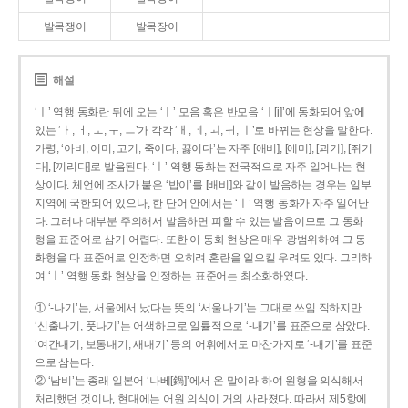
발목쟁이
발목장이
해설
‘ㅣ’ 역행 동화란 뒤에 오는 ‘ㅣ’ 모음 혹은 반모음 ‘ㅣ[j]’에 동화되어 앞에
있는 ‘ㅏ, ㅓ, ㅗ, ㅜ, ㅡ’가 각각 ‘ㅐ, ㅔ, ㅚ, ㅟ, ㅣ’로 바뀌는 현상을 말한다.
가령, ‘아비, 어미, 고기, 죽이다, 끓이다’는 자주 [애비], [에미], [괴기], [쥐기
다], [끼리다]로 발음된다. ‘ㅣ’ 역행 동화는 전국적으로 자주 일어나는 현
상이다. 체언에 조사가 붙은 ‘밥이’를 [배비]와 같이 발음하는 경우는 일부
지역에 국한되어 있으나, 한 단어 안에서는 ‘ㅣ’ 역행 동화가 자주 일어난
다. 그러나 대부분 주의해서 발음하면 피할 수 있는 발음이므로 그 동화
형을 표준어로 삼기 어렵다. 또한 이 동화 현상은 매우 광범위하여 그 동
화형을 다 표준어로 인정하면 오히려 혼란을 일으킬 우려도 있다. 그리하
여 ‘ㅣ’ 역행 동화 현상을 인정하는 표준어는 최소화하였다.
① ‘-나기’는, 서울에서 났다는 뜻의 ‘서울나기’는 그대로 쓰임 직하지만
‘신출나기, 풋나기’는 어색하므로 일률적으로 ‘-내기’를 표준으로 삼았다.
‘여간내기, 보통내기, 새내기’ 등의 어휘에서도 마찬가지로 ‘-내기’를 표준
으로 삼는다.
② ‘남비’는 종래 일본어 ‘나베[鍋]’에서 온 말이라 하여 원형을 의식해서
처리했던 것이나, 현대에는 어원 의식이 거의 사라졌다. 따라서 제5항에