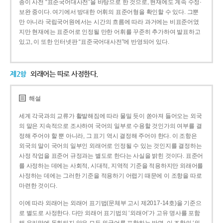
종이 사전 “표준국어대사전”을 바탕으로 한 것으로, 현재에도 계속 수정·
보완 중이다. 여기에서 방대한 어휘의 표준어형을 확인할 수 있다. 그뿐
만 아니라 국립국어원에서는 시간의 흐름에 따라 과거에는 비표준어였
지만 현재에는 표준어로 인정될 만한 어휘를 꾸준히 추가하여 발표하고
있고, 이 또한 인터넷판 “표준국어대사전”에 반영되어 있다.
제2항
외래어는 따로 사정한다.
해설
세계 각국과의 교류가 활발해짐에 따라 물밀 듯이 쏟아져 들어오는 외국
의 말은 지속적으로 조사하여 국어의 일부로 수용할 것인가의 여부를 결
정해 주어야 할 뿐 아니라, 그 표기 역시 결정해 주어야 한다. 이 조항은
외국의 말이 국어의 일부인 외래어로 인정될 수 있는 것인지를 결정하는
사정 작업을 표준어 규정과는 별도로 한다는 사실을 밝힌 것이다. 표준어
를 사정하는 데에는 사회적, 시대적, 지역적 기준을 적용하지만 외래어를
사정하는 데에는 그러한 기준을 적용하기 어렵기 때문에 이 조항을 따로
마련한 것이다.
이에 따라 외래어는 외래어 표기법(문체부 고시 제2017-14호)을 기준으
로 별도로 사정한다. 다만 외래어 표기법의 ‘외래어’가 고유 명사를 포함