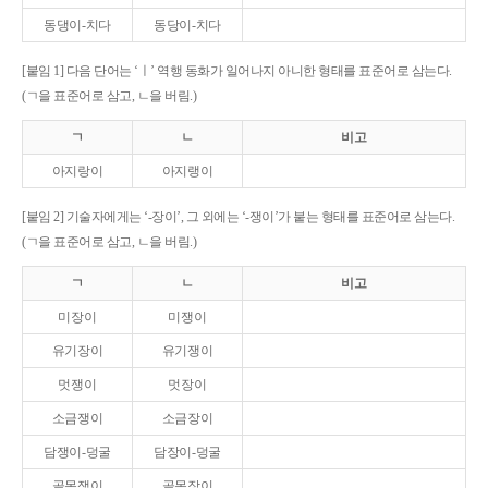
동댕이-치다
동당이-치다
[붙임 1] 다음 단어는 ‘ㅣ’ 역행 동화가 일어나지 아니한 형태를 표준어로 삼는다.
(ㄱ을 표준어로 삼고, ㄴ을 버림.)
ㄱ
ㄴ
비고
아지랑이
아지랭이
[붙임 2] 기술자에게는 ‘-장이’, 그 외에는 ‘-쟁이’가 붙는 형태를 표준어로 삼는다.
(ㄱ을 표준어로 삼고, ㄴ을 버림.)
ㄱ
ㄴ
비고
미장이
미쟁이
유기장이
유기쟁이
멋쟁이
멋장이
소금쟁이
소금장이
담쟁이-덩굴
담장이-덩굴
골목쟁이
골목장이