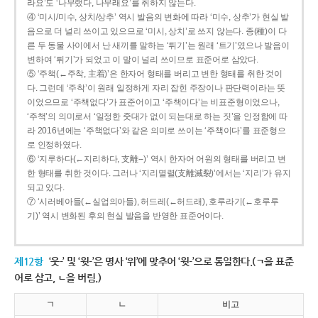
라요’도 ‘나무랬다, 나무래요’를 취하지 않는다.
④ ‘미시/미수, 상치/상추’ 역시 발음의 변화에 따라 ‘미수, 상추’가 현실 발
음으로 더 널리 쓰이고 있으므로 ‘미시, 상치’로 쓰지 않는다. 종(種)이 다
른 두 동물 사이에서 난 새끼를 말하는 ‘튀기’는 원래 ‘트기’였으나 발음이
변하여 ‘튀기’가 되었고 이 말이 널리 쓰이므로 표준어로 삼았다.
⑤ ‘주책(←주착, 主着)’은 한자어 형태를 버리고 변한 형태를 취한 것이
다. 그런데 ‘주착’이 원래 일정하게 자리 잡힌 주장이나 판단력이라는 뜻
이었으므로 ‘주책없다’가 표준어이고 ‘주책이다’는 비표준형이었으나,
‘주책’의 의미로서 ‘일정한 줏대가 없이 되는대로 하는 짓’을 인정함에 따
라 2016년에는 ‘주책없다’와 같은 의미로 쓰이는 ‘주책이다’를 표준형으
로 인정하였다.
⑥ ‘지루하다(←지리하다, 支離--)’ 역시 한자어 어원의 형태를 버리고 변
한 형태를 취한 것이다. 그러나 ‘지리멸렬(支離滅裂)’에서는 ‘지리’가 유지
되고 있다.
⑦ ‘시러베아들(←실업의아들), 허드레(←허드래), 호루라기(←호루루
기)’ 역시 변화된 후의 현실 발음을 반영한 표준어이다.
제12항
‘웃-’ 및 ‘윗-’은 명사 ‘위’에 맞추어 ‘윗-’으로 통일한다.(ㄱ을 표준
어로 삼고, ㄴ을 버림.)
ㄱ
ㄴ
비고