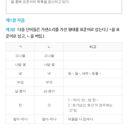
을 통해 표준어의 목록을 갱신하고 있다.
제1절 자음
제3항
다음 단어들은 거센소리를 가진 형태를 표준어로 삼는다.(ㄱ을 표
준어로 삼고, ㄴ을 버림.)
ㄱ
ㄴ
비고
끄나풀
끄나불
나팔-꽃
나발-꽃
녘
녁
동~, 들~, 새벽~, 동틀 ~.
부엌
부억
살-쾡이
삵-괭이
1. ~막이, 빈~, 방 한 ~.
칸
간
2. ‘초가삼간, 윗간’의 경우에는
‘간’임.
털어-먹다
떨어-먹다
재물을 다 없애다.