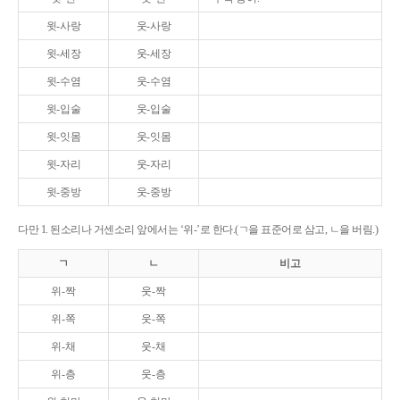
윗-사랑
웃-사랑
윗-세장
웃-세장
윗-수염
웃-수염
윗-입술
웃-입술
윗-잇몸
웃-잇몸
윗-자리
웃-자리
윗-중방
웃-중방
다만 1. 된소리나 거센소리 앞에서는 ‘위-’로 한다.(ㄱ을 표준어로 삼고, ㄴ을 버림.)
ㄱ
ㄴ
비고
위-짝
웃-짝
위-쪽
웃-쪽
위-채
웃-채
위-층
웃-층