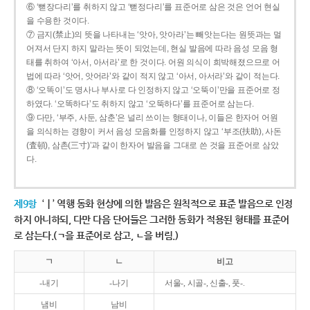
⑥ ‘뻗장다리’를 취하지 않고 ‘뻗정다리’를 표준어로 삼은 것은 언어 현실
을 수용한 것이다.
⑦ 금지(禁止)의 뜻을 나타내는 ‘앗아, 앗아라’는 빼앗는다는 원뜻과는 멀
어져서 단지 하지 말라는 뜻이 되었는데, 현실 발음에 따라 음성 모음 형
태를 취하여 ‘아서, 아서라’로 한 것이다. 어원 의식이 희박해졌으므로 어
법에 따라 ‘앗어, 앗어라’와 같이 적지 않고 ‘아서, 아서라’와 같이 적는다.
⑧ ‘오똑이’도 명사나 부사로 다 인정하지 않고 ‘오뚝이’만을 표준어로 정
하였다. ‘오똑하다’도 취하지 않고 ‘오뚝하다’를 표준어로 삼는다.
⑨ 다만, ‘부주, 사둔, 삼춘’은 널리 쓰이는 형태이나, 이들은 한자어 어원
을 의식하는 경향이 커서 음성 모음화를 인정하지 않고 ‘부조(扶助), 사돈
(査頓), 삼촌(三寸)’과 같이 한자어 발음을 그대로 쓴 것을 표준어로 삼았
다.
제9항
‘ㅣ’ 역행 동화 현상에 의한 발음은 원칙적으로 표준 발음으로 인정
하지 아니하되, 다만 다음 단어들은 그러한 동화가 적용된 형태를 표준어
로 삼는다.(ㄱ을 표준어로 삼고, ㄴ을 버림.)
ㄱ
ㄴ
비고
-내기
-나기
서울-, 시골-, 신출-, 풋-.
냄비
남비