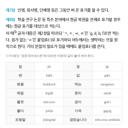
제7항
인명, 회사명, 단체명 등은 그동안 써 온 표기를 쓸 수 있다.
제8항
학술 연구 논문 등 특수 분야에서 한글 복원을 전제로 표기할 경우
에는 한글 표기를 대상으로 적는다.
1)
이 때
글자 대응은 제2장을 따르되 ‘ㄱ, ㄷ, ㅂ, ㄹ’은 ‘g, d, b, l’로만 적는
다. 음가 없는 ‘ㅇ’은 붙임표(-)로 표기하되 어두에서는 생략하는 것을 원
칙으로 한다. 기타 분절의 필요가 있을 때에도 붙임표(-)를 쓴다.
1) '이 때'는 "표준국어대사전"에 따르면 '이때'와 같이 붙여 써야 한다.
집
jib
짚
jip
밖
bakk
값
gabs
붓꽃
buskkoch
먹는
meogneun
독립
doglib
문리
munli
물엿
mul-yeos
굳이
gud-i
좋다
johda
가곡
gagog
조랑말
jolangmal
없었습니다
eobs-eoss-seubnida