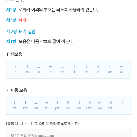
제2항
로마자 이외의 부호는 되도록 사용하지 않는다.
제3항
삭제
제2장 표기 일람
제1항
모음은 다음 각호와 같이 적는다.
1. 단모음
ㅏ
ㅓ
ㅗ
ㅜ
ㅡ
ㅣ
ㅐ
ㅔ
ㅚ
ㅟ
a
eo
o
u
eu
i
ae
e
oe
wi
2. 이중 모음
ㅑ
ㅕ
ㅛ
ㅠ
ㅒ
ㅖ
ㅘ
ㅙ
ㅝ
ㅞ
ㅢ
ya
yeo
yo
yu
yae
ye
wa
wae
wo
we
ui
[붙임 1] ‘ㅢ’는 ‘ㅣ’로 소리 나더라도 ui로 적는다.
(보기) 광희문 Gwanghuimun