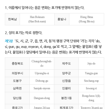
1. 이름에서 일어나는 음운 변화는 표기에 반영하지 않는다.
Han Boknam
Hong Bitna
한복남
홍빛나
(Han Bok-nam)
(Hong Bit-na)
2. 성의 표기는 따로 정한다.
제5항
‘도, 시, 군, 구, 읍, 면, 리, 동’의 행정 구역 단위와 ‘가’는 각각 ‘do,
si, gun, gu, eup, myeon, ri, dong, ga’로 적고, 그 앞에는 붙임표(-)를 넣
는다. 붙임표(-) 앞뒤에서 일어나는 음운 변화는 표기에 반영하지 않는다.
Chungcheongbuk-
충청북도
제주도
Jeju-do
do
의정부시
Uijeongbu-si
양주군
Yangju-gun
도봉구
Dobong-gu
신창읍
Sinchang-eup
삼죽면
Samjuk-myeon
인왕리
Inwang-ri
Bongcheon 1(il)-
당산동
Dangsan-dong
봉천 1동
dong
종로 2가
Jongno 2(i)-ga
퇴계로 3가
Toegyero 3(sam)-ga