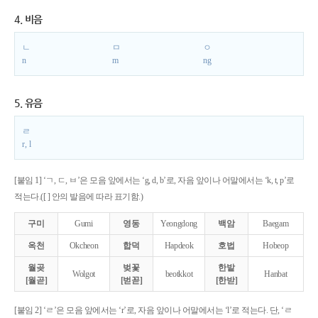
4. 비음
ㄴ
ㅁ
ㅇ
n
m
ng
5. 유음
ㄹ
r, l
[붙임 1] ‘ㄱ, ㄷ, ㅂ’은 모음 앞에서는 ‘g, d, b’로, 자음 앞이나 어말에서는 ‘k, t, p’로
적는다.([ ] 안의 발음에 따라 표기함.)
구미
Gumi
영동
Yeongdong
백암
Baegam
옥천
Okcheon
합덕
Hapdeok
호법
Hobeop
월곶
벚꽃
한밭
Wolgot
beotkkot
Hanbat
[월곧]
[벋꼳]
[한받]
[붙임 2] ‘ㄹ’은 모음 앞에서는 ‘r’로, 자음 앞이나 어말에서는 ‘l’로 적는다. 단, ‘ㄹ