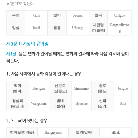
ㄹ’은 ‘ll’로 적는다.
구리
Guri
설악
Seorak
칠곡
Chilgok
대관령
Daegwallyeon
임실
Imsil
울릉
Ulleung
[대괄령]
g
제3장 표기상의 유의점
제1항
음운 변화가 일어날 때에는 변화의 결과에 따라 다음 각호와 같이
적는다.
1. 자음 사이에서 동화 작용이 일어나는 경우
백마
신문로
종로
Baengma
Sinmunno
Jongno
[뱅마]
[신문노]
[종노]
왕십리
별내
신라
Wangsimni
Byeollae
Silla
[왕심니]
[별래]
[실라]
2. ‘ㄴ, ㄹ’이 덧나는 경우
학여울[항녀울]
Hangnyeoul
알약[알략]
allyak