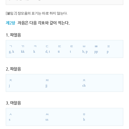
[붙임 2] 장모음의 표기는 따로 하지 않는다.
제2항
자음은 다음 각호와 같이 적는다.
1. 파열음
ㄱ
ㄲ
ㅋ
ㄷ
ㄸ
ㅌ
ㅂ
ㅃ
ㅍ
g, k
kk
k
d, t
tt
t
b, p
pp
p
2. 파찰음
ㅈ
ㅉ
ㅊ
j
jj
ch
3. 마찰음
ㅅ
ㅆ
ㅎ
s
ss
h