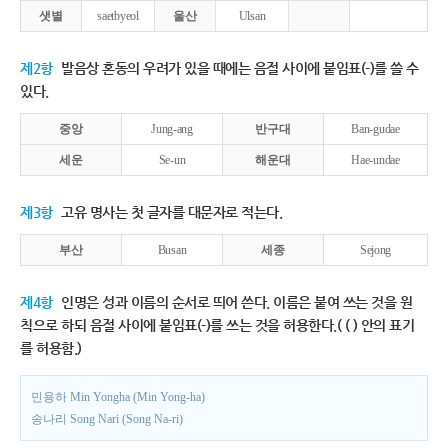
샛별
saetbyeol
울산
Ulsan
제2항
발음상 혼동의 우려가 있을 때에는 음절 사이에 붙임표(-)를 쓸 수
있다.
중앙
Jung-ang
반구대
Ban-gudae
세운
Se-un
해운대
Hae-undae
제3항
고유 명사는 첫 글자를 대문자로 적는다.
부산
Busan
세종
Sejong
제4항
인명은 성과 이름의 순서로 띄어 쓴다. 이름은 붙여 쓰는 것을 원
칙으로 하되 음절 사이에 붙임표(-)를 쓰는 것을 허용한다.( ( ) 안의 표기
를 허용함.)
민용하 Min Yongha (Min Yong-ha)
송나리 Song Nari (Song Na-ri)