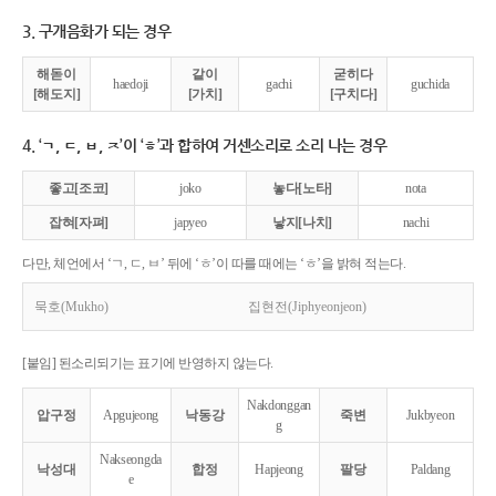
3. 구개음화가 되는 경우
해돋이
같이
굳히다
haedoji
gachi
guchida
[해도지]
[가치]
[구치다]
4. ‘ㄱ, ㄷ, ㅂ, ㅈ’이 ‘ㅎ’과 합하여 거센소리로 소리 나는 경우
좋고[조코]
joko
놓다[노타]
nota
잡혀[자펴]
japyeo
낳지[나치]
nachi
다만, 체언에서 ‘ㄱ, ㄷ, ㅂ’ 뒤에 ‘ㅎ’이 따를 때에는 ‘ㅎ’을 밝혀 적는다.
묵호(Mukho)
집현전(Jiphyeonjeon)
[붙임] 된소리되기는 표기에 반영하지 않는다.
Nakdonggan
압구정
Apgujeong
낙동강
죽변
Jukbyeon
g
Nakseongda
낙성대
합정
Hapjeong
팔당
Paldang
e