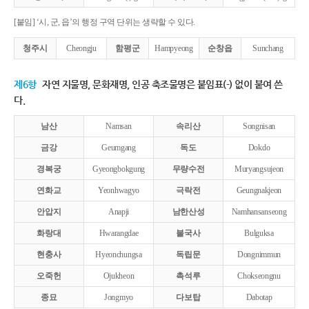
[붙임] ‘시, 군, 읍’의 행정 구역 단위는 생략할 수 있다.
청주시
Cheongju
함평군
Hampyeong
순창읍
Sunchang
제6항
자연 지물명, 문화재명, 인공 축조물명은 붙임표(-) 없이 붙여 쓴
다.
남산
Namsan
속리산
Songnisan
금강
Geumgang
독도
Dokdo
경복궁
Gyeongbokgung
무량수전
Muryangsujeon
연화교
Yeonhwagyo
극락전
Geungnakjeon
안압지
Anapji
남한산성
Namhansanseong
화랑대
Hwarangdae
불국사
Bulguksa
현충사
Hyeonchungsa
독립문
Dongnimmun
오죽헌
Ojukheon
촉석루
Chokseongnu
종묘
Jongmyo
다보탑
Dabotap