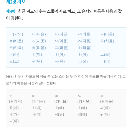
제2장 자모
제4항
한글 자모의 수는 스물넉 자로 하고, 그 순서와 이름은 다음과 같
이 정한다.
ㄱ(기역)
ㄴ(니은)
ㄷ(디귿)
ㄹ(리을)
ㅁ(미음)
ㅂ(비읍)
ㅅ(시옷)
ㅇ(이응)
ㅈ(지읒)
ㅊ(치읓)
ㅋ(키읔)
ㅌ(티읕)
ㅍ(피읖)
ㅎ(히읗)
ㅏ(아)
ㅑ(야)
ㅓ(어)
ㅕ(여)
ㅗ(오)
ㅛ(요)
ㅜ(우)
ㅠ(유)
ㅡ(으)
ㅣ(이)
[붙임 1] 위의 자모로써 적을 수 없는 소리는 두 개 이상의 자모를 어울러서 적되, 그
순서와 이름은 다음과 같이 정한다.
ㄲ
ㄸ
ㅃ
ㅆ
ㅉ
(쌍기역)
(쌍디귿)
(쌍비읍)
(쌍시옷)
(쌍지읒)
ㅐ(애)
ㅒ(얘)
ㅔ(에)
ㅖ(예)
ㅘ(와)
ㅙ(왜)
ㅚ(외)
ㅝ(워)
ㅞ(웨)
ㅟ(위)
ㅢ(의)