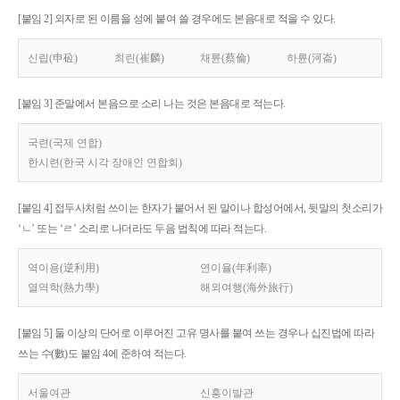
[붙임 2] 외자로 된 이름을 성에 붙여 쓸 경우에도 본음대로 적을 수 있다.
신립(申砬)
최린(崔麟)
채륜(蔡倫)
하륜(河崙)
[붙임 3] 준말에서 본음으로 소리 나는 것은 본음대로 적는다.
국련(국제 연합)
한시련(한국 시각 장애인 연합회)
[붙임 4] 접두사처럼 쓰이는 한자가 붙어서 된 말이나 합성어에서, 뒷말의 첫소리가
‘ㄴ’ 또는 ‘ㄹ’ 소리로 나더라도 두음 법칙에 따라 적는다.
역이용(逆利用)
연이율(年利率)
열역학(熱力學)
해외여행(海外旅行)
[붙임 5] 둘 이상의 단어로 이루어진 고유 명사를 붙여 쓰는 경우나 십진법에 따라
쓰는 수(數)도 붙임 4에 준하여 적는다.
서울여관
신흥이발관