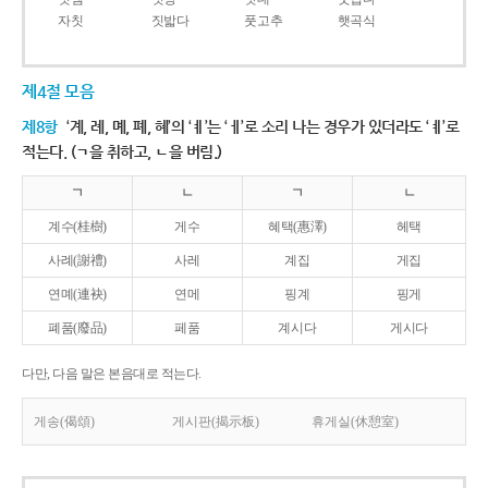
자칫
짓밟다
풋고추
햇곡식
제4절 모음
제8항
‘계, 례, 몌, 폐, 혜’의 ‘ㅖ’는 ‘ㅔ’로 소리 나는 경우가 있더라도 ‘ㅖ’로
적는다. (ㄱ을 취하고, ㄴ을 버림.)
ㄱ
ㄴ
ㄱ
ㄴ
계수(桂樹)
게수
혜택(惠澤)
헤택
사례(謝禮)
사레
계집
게집
연몌(連袂)
연메
핑계
핑게
폐품(廢品)
페품
계시다
게시다
다만, 다음 말은 본음대로 적는다.
게송(偈頌)
게시판(揭示板)
휴게실(休憩室)