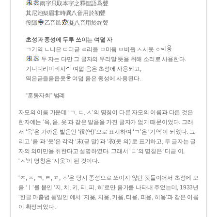
兩字只取本字之釋俚語爲聲
其尼池梨眉非時異八音用於初聲
役隱
乙音邑
凝八音用於終聲
초성과 종성에 두루 쓰이는 여덟 자
ㄱ기역 ㄴ니은 ㄷ디귿 ㄹ리을 ㅁ미음 ㅂ비읍 ㅅ시옷 ㆁ
두 자는 다만 그 글자의 우리말 뜻을 취해 소리로 사용한다.
기니디리미비시
여덟 음은 초성에 사용되고,
역은귿을음읍옷
여덟 음은 종성에 사용된다.
“훈몽자회” 범례
자모의 이름 가운데 ‘ㄱ, ㄷ, ㅅ’의 명칭이 다른 자모의 이름과 다른 것은
한자에는 ‘윽, 읃, 읏’과 같은 발음을 가진 글자가 없기 때문이었다. 그래
서 ‘윽’은 가까운 발음인 ‘役(역)’으로 표시하여 ‘ㄱ’은 ‘기역’이 되었다. 그
리고 ‘읃’과 ‘읏’은 각각 ‘末(귿 말)’과 ‘衣(옷 의)’로 표기하고, 두 글자는 글
자의 의미만을 취한다고 설명하였다. 그래서 ‘ㄷ’의 명칭은 ‘디귿’이,
‘ㅅ’의 명칭은 ‘시옷’이 된 것이다.
‘ㅈ, ㅊ, ㅋ, ㅌ, ㅍ, ㅎ’은 당시 종성으로 쓰이지 않던 것들이어서 초성에 모
음 ‘ㅣ’를 붙인 ‘지, 치, 키, 티, 피, 히’로만 음가를 나타내 주었는데, 1933년
‘한글 마춤법 통일안’에서 ‘지읒, 치읓, 키읔, 티읕, 피읖, 히읗’과 같은 이름
이 확정되었다.