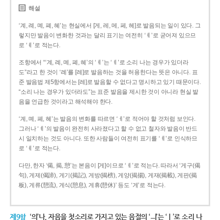
해설
‘계, 례, 몌, 폐, 혜’는 현실에서 [게, 레, 메, 페, 헤]로 발음되는 일이 있다. 그
렇지만 발음이 변화한 것과는 달리 표기는 여전히 ‘ㅖ’로 굳어져 있으므
로 ‘ㅖ’로 적는다.
조항에서 “‘계, 례, 몌, 폐, 혜’의 ‘ㅖ’는 ‘ㅔ’로 소리 나는 경우가 있더라
도”라고 한 것이 ‘례’를 [레]로 발음하는 것을 허용한다는 뜻은 아니다. 표
준 발음법 제5항에서는 [레]로 발음할 수 없다고 명시하고 있기 때문이다.
“소리 나는 경우가 있더라도”는 표준 발음을 제시한 것이 아니라 현실 발
음을 언급한 것이라고 해석해야 한다.
‘계, 몌, 폐, 혜’는 발음의 변화를 따르면 ‘ㅔ’로 적어야 할 것처럼 보인다.
그러나 ‘ㅖ’의 발음이 완전히 사라졌다고 할 수 없고 철자와 발음이 반드
시 일치하는 것도 아니다. 또한 사람들이 여전히 표기를 ‘ㅖ’로 인식하므
로 ‘ㅖ’로 적는다.
다만, 한자 ‘偈, 揭, 憩’는 본음이 [게]이므로 ‘ㅔ’로 적는다. 따라서 ‘게구(偈
句), 게제(偈諦), 게기(揭記), 게방(揭榜), 게양(揭揚), 게재(揭載), 게판(揭
板), 게류(憩流), 게식(憩息), 게휴(憩休)’ 등도 ‘게’로 적는다.
제9항
‘의’나, 자음을 첫소리로 가지고 있는 음절의 ‘ㅢ’는 ‘ㅣ’로 소리 나