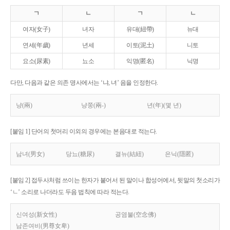
ㄱ
ㄴ
ㄱ
ㄴ
여자(女子)
녀자
유대(紐帶)
뉴대
연세(年歲)
년세
이토(泥土)
니토
요소(尿素)
뇨소
익명(匿名)
닉명
다만, 다음과 같은 의존 명사에서는 ‘냐, 녀’ 음을 인정한다.
냥(兩)
냥쭝(兩-)
년(年)(몇 년)
[붙임 1] 단어의 첫머리 이외의 경우에는 본음대로 적는다.
남녀(男女)
당뇨(糖尿)
결뉴(結紐)
은닉(隱匿)
[붙임 2] 접두사처럼 쓰이는 한자가 붙어서 된 말이나 합성어에서, 뒷말의 첫소리가
‘ㄴ’ 소리로 나더라도 두음 법칙에 따라 적는다.
신여성(新女性)
공염불(空念佛)
남존여비(男尊女卑)