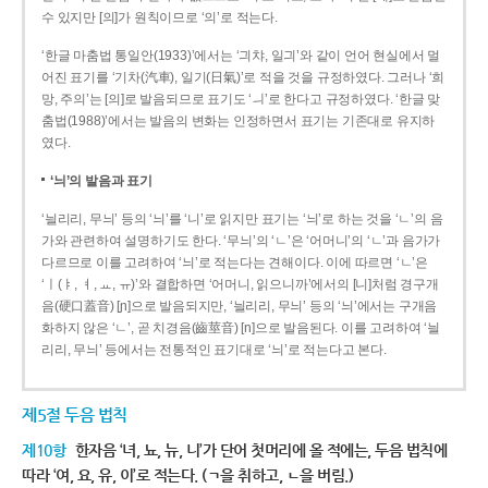
수 있지만 [의]가 원칙이므로 ‘의’로 적는다.
‘한글 마춤법 통일안(1933)’에서는 ‘긔챠, 일긔’와 같이 언어 현실에서 멀
어진 표기를 ‘기차(汽車), 일기(日氣)’로 적을 것을 규정하였다. 그러나 ‘희
망, 주의’는 [의]로 발음되므로 표기도 ‘ㅢ’로 한다고 규정하였다. ‘한글 맞
춤법(1988)’에서는 발음의 변화는 인정하면서 표기는 기존대로 유지하
였다.
‘늬’의 발음과 표기
‘늴리리, 무늬’ 등의 ‘늬’를 ‘니’로 읽지만 표기는 ‘늬’로 하는 것을 ‘ㄴ’의 음
가와 관련하여 설명하기도 한다. ‘무늬’의 ‘ㄴ’은 ‘어머니’의 ‘ㄴ’과 음가가
다르므로 이를 고려하여 ‘늬’로 적는다는 견해이다. 이에 따르면 ‘ㄴ’은
‘ㅣ(ㅑ, ㅕ, ㅛ, ㅠ)’와 결합하면 ‘어머니, 읽으니까’에서의 [니]처럼 경구개
음(硬口蓋音) [ɲ]으로 발음되지만, ‘늴리리, 무늬’ 등의 ‘늬’에서는 구개음
화하지 않은 ‘ㄴ’, 곧 치경음(齒莖音) [n]으로 발음된다. 이를 고려하여 ‘늴
리리, 무늬’ 등에서는 전통적인 표기대로 ‘늬’로 적는다고 본다.
제5절 두음 법칙
제10항
한자음 ‘녀, 뇨, 뉴, 니’가 단어 첫머리에 올 적에는, 두음 법칙에
따라 ‘여, 요, 유, 이’로 적는다. (ㄱ을 취하고, ㄴ을 버림.)