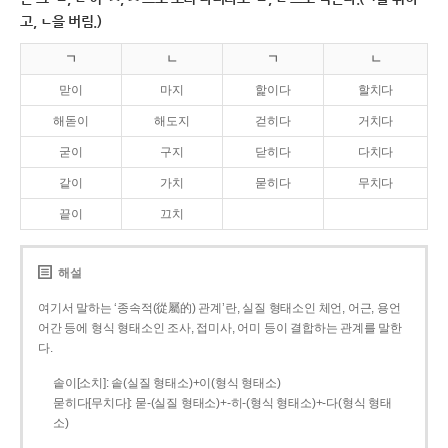
고, ㄴ을 버림.)
ㄱ
ㄴ
ㄱ
ㄴ
맏이
마지
핥이다
할치다
해돋이
해도지
걷히다
거치다
굳이
구지
닫히다
다치다
같이
가치
묻히다
무치다
끝이
끄치
해설
여기서 말하는 ‘종속적(從屬的) 관계’란, 실질 형태소인 체언, 어근, 용언
어간 등에 형식 형태소인 조사, 접미사, 어미 등이 결합하는 관계를 말한
다.
솥이[소치]: 솥(실질 형태소)+이(형식 형태소)
묻히다[무치다]: 묻­-(실질 형태소)+­-히­-(형식 형태소)+-다(형식 형태
소)