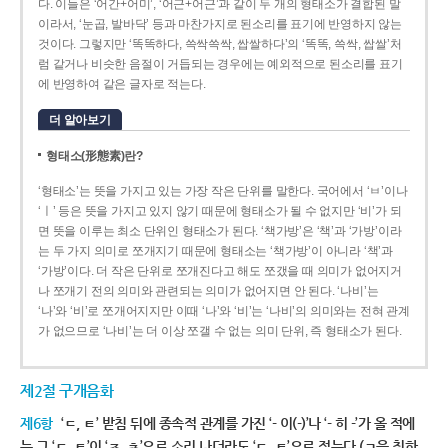
다. 이들은 ‘어간+어미’, ‘어근+어근’과 같이 두 개의 형태소가 결합된 말
이라서, ‘눈곱, 발바닥’ 등과 마찬가지로 된소리를 표기에 반영하지 않는
것이다. 그렇지만 ‘똑똑하다, 쓱싹쓱싹, 쌉쌀하다’의 ‘똑똑, 쓱싹, 쌉쌀’처
럼 같거나 비슷한 음절이 거듭되는 경우에는 예외적으로 된소리를 표기
에 반영하여 같은 글자로 적는다.
더 알아보기
형태소(形態素)란?
‘형태소’는 뜻을 가지고 있는 가장 작은 단위를 말한다. 국어에서 ‘ㅂ’이나
‘ㅣ’ 등은 뜻을 가지고 있지 않기 때문에 형태소가 될 수 없지만 ‘비’가 되
면 뜻을 이루는 최소 단위인 형태소가 된다. ‘책가방’은 ‘책’과 ‘가방’이라
는 두 가지 의미로 쪼개지기 때문에 형태소는 ‘책가방’이 아니라 ‘책’과
‘가방’이다. 더 작은 단위로 쪼개진다고 해도 쪼갰을 때 의미가 없어지거
나 쪼개기 전의 의미와 관련되는 의미가 없어지면 안 된다. ‘나비’는
‘나’와 ‘비’로 쪼개어지지만 이때 ‘나’와 ‘비’는 ‘나비’의 의미와는 전혀 관계
가 없으므로 ‘나비’는 더 이상 쪼갤 수 없는 의미 단위, 즉 형태소가 된다.
제2절 구개음화
제6항
‘ㄷ, ㅌ’ 받침 뒤에 종속적 관계를 가진 ‘- 이(-)’나 ‘- 히 -’가 올 적에
는 그 ‘ㄷ, ㅌ’이 ‘ㅈ, ㅊ’으로 소리 나더라도 ‘ㄷ, ㅌ’으로 적는다.(ㄱ을 취하