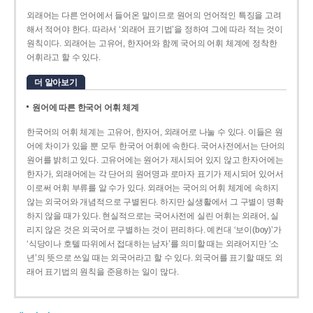
외래어는 다른 언어에서 들어온 말이므로 원어의 언어적인 특징을 고려
해서 적어야 한다. 따라서 ‘외래어 표기법’을 정하여 그에 따라 적는 것이
원칙이다. 외래어는 고유어, 한자어와 함께 국어의 어휘 체계에 정착한
어휘라고 할 수 있다.
더 알아보기
원어에 따른 한국어 어휘 체계
한국어의 어휘 체계는 고유어, 한자어, 외래어로 나눌 수 있다. 이들은 원
어에 차이가 있을 뿐 모두 한국어 어휘에 속한다. 국어사전에서는 단어의
원어를 밝히고 있다. 고유어에는 원어가 제시되어 있지 않고 한자어에는
한자가, 외래어에는 각 단어의 원어명과 로마자 표기가 제시되어 있어서
이로써 어휘 부류를 알 수가 있다. 외래어는 국어의 어휘 체계에 속하지
않는 외국어와 개념적으로 구별된다. 하지만 실생활에서 그 구별이 명확
하지 않을 때가 있다. 현실적으로는 국어사전에 실린 어휘는 외래어, 실
리지 않은 것은 외국어로 구별하는 것이 편리하다. 예컨대 ‘보이(boy)’가
‘식당이나 호텔 따위에서 접대하는 남자’를 의미할 때는 외래어지만 ‘소
년’의 뜻으로 쓰일 때는 외국어라고 할 수 있다. 외국어를 표기할 때도 외
래어 표기법의 원칙을 준용하는 일이 많다.