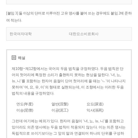
[붙임 3] 둘 이상의 단어로 이루어진 고유 명사를 붙여 쓰는 경우에도 붙임 2에 준하
여 적는다.
한국여자대학
대한요소비료회사
해설
제10항~제12항에서는 국어의 두음 법칙을 규정하였다. 두음 법칙은 단
어의 첫머리에 특정한 소리가 출현하지 못하는 현상을 말한다. ‘녀, 뇨,
뉴, 니’를 포함하는 한자어 음절이 단어 첫머리에 올 때는 ‘ㄴ’이 나타나지
못하여 ‘여, 요, 유, 이’의 형태로 실현되는데, 이 조항에서는 이러한 두음
법칙의 내용을 규정하였다.
연도(年度)
열반(涅槃)
요도(尿道)
이승(尼僧)
이공(泥工)
익사(溺死)
그런데 여기에는 예외가 있다. 한자어 음절이 ‘녀, 뇨, 뉴, 니’를 포함하고
있더라도 의존 명사에는 두음 법칙이 적용되지 않는다. 이는 의존 명사는
독립적으로 쓰이기보다는 그 앞의 말과 연결되어 하나의 단위를 구성하