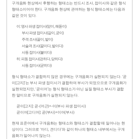
구개음화 현상에서 후행하는 형태소는 반드시 조사, 접미사와 같은 형식
형태소이어야 한다. 구개음화 현상에 관여하는 형식 형태소에는 다음과
같은 것이 있다.
이: 명사 파생 접미사(맏이, 해돋이)
부사 파생 접미사(같이, 굳이)
주격 조사(끝이, 밭이)
서술격 조사(끝이다, 밭이다)
사동 접미사(붙이다)
히: 피동 접미사(걷히다, 닫히다)
사동 접미사(굳히다)
형식 형태소가 결합하지 않은 경우에는 구개음화가 실현되지 않는다. ‘곧
이[고지]’는 부사 파생 접미사가 결합하여 부사가 되었으므로 구개음화가
실현되었지만, ‘곧이어’는 형식 형태소가 아닌 실질 형태소 부사가 결합
한 말이므로 구개음화가 실현되지 않는다.
곧이[고지]: 곧-­(어근)+­-이(부사 파생 접미사)
곧이어[고디어]: 곧(부사)+이어(부사)
현재 표준어에서 구개음화는 형태소와 형태소가 결합할 때 일어나는 현
상이다. 그러므로 ‘마디, 견디다’와 같이 하나의 형태소 내부에서는 구개
음화가 일어나지 않는다.