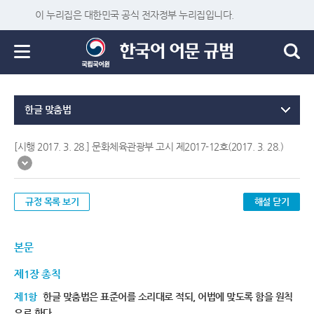
이 누리집은 대한민국 공식 전자정부 누리집입니다.
한글 맞춤법
[시행 2017. 3. 28.] 문화체육관광부 고시 제2017-12호(2017. 3. 28.)
규정 목록 보기
해설 닫기
본문
제1장 총칙
제1항
한글 맞춤법은 표준어를 소리대로 적되, 어법에 맞도록 함을 원칙
으로 한다.