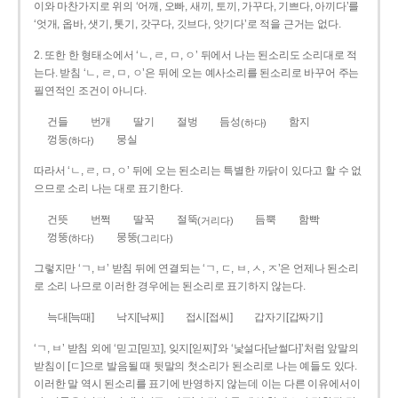
이와 마찬가지로 위의 ‘어깨, 오빠, 새끼, 토끼, 가꾸다, 기쁘다, 아끼다’를
‘엇개, 옵바, 샛기, 톳기, 갓구다, 깃브다, 앗기다’로 적을 근거는 없다.
2. 또한 한 형태소에서 ‘ㄴ, ㄹ, ㅁ, ㅇ’ 뒤에서 나는 된소리도 소리대로 적
는다. 받침 ‘ㄴ, ㄹ, ㅁ, ㅇ’은 뒤에 오는 예사소리를 된소리로 바꾸어 주는
필연적인 조건이 아니다.
건들
번개
딸기
절벙
듬성
함지
(하다)
껑둥
뭉실
(하다)
따라서 ‘ㄴ, ㄹ, ㅁ, ㅇ’ 뒤에 오는 된소리는 특별한 까닭이 있다고 할 수 없
으므로 소리 나는 대로 표기한다.
건뜻
번쩍
딸꾹
절뚝
듬뿍
함빡
(거리다)
껑뚱
뭉뚱
(하다)
(그리다)
그렇지만 ‘ㄱ, ㅂ’ 받침 뒤에 연결되는 ‘ㄱ, ㄷ, ㅂ, ㅅ, ㅈ’은 언제나 된소리
로 소리 나므로 이러한 경우에는 된소리로 표기하지 않는다.
늑대[늑때]
낙지[낙찌]
접시[접씨]
갑자기[갑짜기]
‘ㄱ, ㅂ’ 받침 외에 ‘믿고[믿꼬], 잊지[읻찌]’와 ‘낯설다[낟썰다]’처럼 앞말의
받침이 [ㄷ]으로 발음될 때 뒷말의 첫소리가 된소리로 나는 예들도 있다.
이러한 말 역시 된소리를 표기에 반영하지 않는데 이는 다른 이유에서이