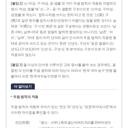
[붙임 2]
‘신-여성, 구-여성, 공-염불’은 이미 두음 법칙이 적용된 자립적인
명사 ‘여성, 염불’에 ‘신-, 구-, 공-’이 결합한 구조이므로 ‘신여성, 구여성,
공염불’로 적는다. ‘접두사처럼 쓰이는 한자’라고 한 것은 ‘신(新), 구
(舊)’와 같은 한자를 접두사로만 단정하기 어렵다는 점을 밝힌 것이다. 실
제로 ‘구(舊)’는 ‘구 시민 회관’과 같은 구성에서는 관형사로도 쓰인다. ‘남
존­-여비, 남부-­여대’ 등은 엄밀히 말하면 합성어는 아니지만, ‘남존’, ‘여
비’, ‘남부’, ‘여대’ 등이 마치 단어와 같이 인식되어 두음 법칙이 적용된 형
태로 굳어져 쓰이고 있는 것이다. 한편 ‘신년도, 구년도’ 등은 발음이 [신
년도], [구ː년도]이며 ‘신년­-도, 구년-­도’로 분석되는 구조이므로 이 규정이
적용되지 않는다.
[붙임 3]
둘 이상의 단어로 이루어진 고유 명사를 붙여 쓰는 경우에도, 결
합된 각 단어를 두음 법칙에 따라 적는다. 따라서 ‘한국 여자 농구 연맹’을
붙여서 쓰면 ‘한국여자농구연맹’이 된다.
더 알아보기
두음 법칙의 적용
두음 법칙의 적용에 차이가 있는 ‘연도’와 ‘년도’는 “표준국어대사전”에서
이러한 차이점을 확인할 수 있다.
연도(年度)
「명사」 사무나 회계 결산 따위의 처리를 위하여 편의