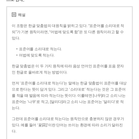
해설
이 조항은 한글 맞춤법의 대원칙을 밝히고 있다. “표준어를 소리대로 적
되”가 기본 원칙이라면, “어법에 맞도록 함”은 또 다른 원칙이라고 할 수
있다.
표준어를 소리대로 적는다.
어법에 맞도록 적는다.
한글 맞춤법은 이 두 가지 원칙에 따라 음성 언어인 표준어를 표음 문자
인 한글로 올바르게 적는 방법이다.
먼저 ‘표준어를 소리대로 적는다’는 말에는 한글 맞춤법이 표준어를 대상
으로 한다는 뜻이 담겨 있다. 그리고 ‘소리대로’ 적는다는 것은 그 표준어
를 적을 때 발음에 따라 적는다는 뜻이다. 이를테면 [나무]라고 소리 나는
표준어는 ‘나무’로 적고, [달리다]라고 소리 나는 표준어는 ‘달리다’로 적
는다.
그런데 표준어를 소리대로 적는다는 원칙만으로 충분하지 않은 경우가
있다. 예를 들어 ‘꽃[花]’이란 단어는 쓰이는 환경에 따라 소리가 달라진
다.