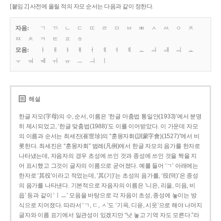
[붙임 2] 사전에 올릴 적의 자모 순서는 다음과 같이 정한다.
자음:
ㄱ
ㄲ
ㄴ
ㄷ
ㄸ
ㄹ
ㅁ
ㅂ
ㅃ
ㅅ
ㅆ
ㅇ
ㅈ
ㅉ
ㅊ
ㅋ
ㅌ
ㅍ
ㅎ
모음:
ㅏ
ㅐ
ㅑ
ㅒ
ㅓ
ㅔ
ㅕ
ㅖ
ㅗ
ㅘ
ㅙ
ㅚ
ㅛ
ㅜ
ㅝ
ㅞ
ㅟ
ㅠ
ㅡ
ㅢ
ㅣ
해설
한글 자모(字母)의 수, 순서, 이름은 ‘한글 마춤법 통일안(1933)’에서 분명
히 제시되었고, ‘한글 맞춤법(1988)’도 이를 이어받았다. 이 가운데 자모
의 이름과 순서는 최세진(崔世珍)의 “훈몽자회(訓蒙字會)(1527)”에서 비
롯한다. 최세진은 “훈몽자회” 범례(凡例)에서 한글 자모의 음가를 한자로
나타냈는데, 자음자의 경우 초성에 쓰인 것과 종성에 쓰인 것을 짝을 지
어 표시했고 그것이 글자의 이름으로 굳어졌다. 예를 들어 ‘ㄱ’ 아래에는
한자로 ‘其役’이라고 적었는데, ‘其(기)’는 초성의 음가를, ‘役(역)’은 종성
의 음가를 나타낸다. 기본적으로 자음자의 이름은 ‘니은, 리을, 미음, 비
읍’ 등과 같이 ‘ㅣㅡ’ 모음을 바탕으로 각 자음이 초성, 종성에 놓이는 방
식으로 지어졌다. 따라서 ‘ㄱ, ㄷ, ㅅ’도 ‘기윽, 디읃, 시읏’으로 해야 나머지
글자와 이름 표기에서 일관성이 있겠지만 “낫 놓고 기역 자도 모른다.”라