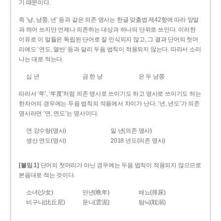
기 때문이다.
즉 ‘냥, 냥쭝, 년’ 등과 같은 의존 명사는 한글 맞춤법 제42항에 따라 앞말
과 띄어 쓰지만 언제나 의존하는 대상과 하나의 단위로 쓰인다. 이러한
이유로 이 말들은 독립된 단어로 잘 인식되지 않고, 그 결과 단어의 첫머
리에도 ‘연도, 열반’ 등과 달리 두음 법칙이 적용되지 않는다. 따라서 소리
나는 대로 적는다.
십 년
금 한 냥
은 두 냥쭝
따라서 ‘年’, ‘年度’처럼 의존 명사로 쓰이기도 하고 명사로 쓰이기도 하는
한자어의 경우에는 두음 법칙의 적용에서 차이가 난다. ‘년, 년도’가 의존
명사라면 ‘연, 연도’는 명사이다.
연 강수량(명사)
일 년(의존 명사)
생산 연도(명사)
2018 년도(의존 명사)
[붙임 1]
단어의 첫머리가 아닌 경우에는 두음 법칙이 적용되지 않으므로
본음대로 적는 것이다.
소녀(少女)
만년(晩年)
배뇨(排尿)
비구니(比丘尼)
운니(雲泥)
탐닉(耽溺)