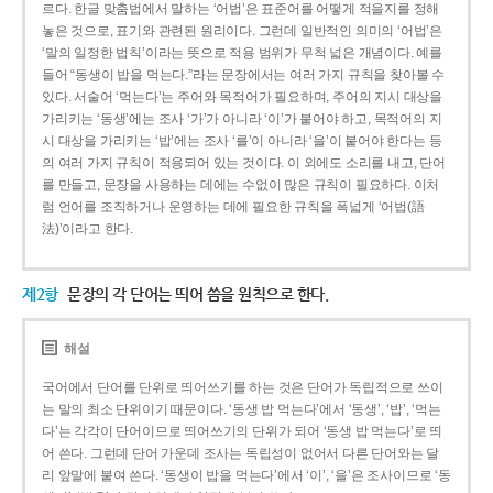
르다. 한글 맞춤법에서 말하는 ‘어법’은 표준어를 어떻게 적을지를 정해
놓은 것으로, 표기와 관련된 원리이다. 그런데 일반적인 의미의 ‘어법’은
‘말의 일정한 법칙’이라는 뜻으로 적용 범위가 무척 넓은 개념이다. 예를
들어 “동생이 밥을 먹는다.”라는 문장에서는 여러 가지 규칙을 찾아볼 수
있다. 서술어 ‘먹는다’는 주어와 목적어가 필요하며, 주어의 지시 대상을
가리키는 ‘동생’에는 조사 ‘가’가 아니라 ‘이’가 붙어야 하고, 목적어의 지
시 대상을 가리키는 ‘밥’에는 조사 ‘를’이 아니라 ‘을’이 붙어야 한다는 등
의 여러 가지 규칙이 적용되어 있는 것이다. 이 외에도 소리를 내고, 단어
를 만들고, 문장을 사용하는 데에는 수없이 많은 규칙이 필요하다. 이처
럼 언어를 조직하거나 운영하는 데에 필요한 규칙을 폭넓게 ‘어법(語
法)’이라고 한다.
제2항
문장의 각 단어는 띄어 씀을 원칙으로 한다.
해설
국어에서 단어를 단위로 띄어쓰기를 하는 것은 단어가 독립적으로 쓰이
는 말의 최소 단위이기 때문이다. ‘동생 밥 먹는다’에서 ‘동생’, ‘밥’, ‘먹는
다’는 각각이 단어이므로 띄어쓰기의 단위가 되어 ‘동생 밥 먹는다’로 띄
어 쓴다. 그런데 단어 가운데 조사는 독립성이 없어서 다른 단어와는 달
리 앞말에 붙여 쓴다. ‘동생이 밥을 먹는다’에서 ‘이’, ‘을’은 조사이므로 ‘동