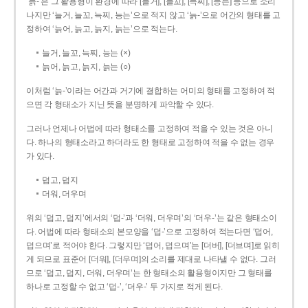
‘늙-’은 그 활용형이 환경에 따라 [늘거], [늘꼬], [늑찌], [능는] 등으로 소리
나지만 ‘늘거, 늘꼬, 늑찌, 능는’으로 적지 않고 ‘늙-’으로 어간의 형태를 고
정하여 ‘늙어, 늙고, 늙지, 늙는’으로 적는다.
늘거, 늘꼬, 늑찌, 능는 (×)
늙어, 늙고, 늙지, 늙는 (○)
이처럼 ‘늙-­’이라는 어간과 거기에 결합하는 어미의 형태를 고정하여 적
으면 각 형태소가 지닌 뜻을 분명하게 파악할 수 있다.
그러나 언제나 어법에 따라 형태소를 고정하여 적을 수 있는 것은 아니
다. 하나의 형태소라고 하더라도 한 형태로 고정하여 적을 수 없는 경우
가 있다.
덥고, 덥지
더워, 더우며
위의 ‘덥고, 덥지’에서의 ‘덥-­’과 ‘더워, 더우며’의 ‘더우-­’는 같은 형태소이
다. 어법에 따라 형태소의 본모양을 ‘덥-­’으로 고정하여 적는다면 ‘덥어,
덥으며’로 적어야 한다. 그렇지만 ‘덥어, 덥으며’는 [더버], [더브며]로 읽히
게 되므로 표준어 [더워], [더우며]의 소리를 제대로 나타낼 수 없다. 그러
므로 ‘덥고, 덥지, 더워, 더우며’는 한 형태소의 활용형이지만 그 형태를
하나로 고정할 수 없고 ‘덥-’, ‘더우-’ 두 가지로 적게 된다.