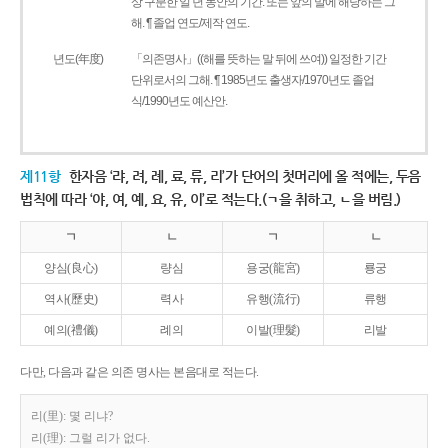
상 구분한 일 년 동안의 기간. 또는 앞의 말에 해당하는 그
해. ¶ 졸업 연도/제작 연도.
년도(年度)
「의존명사」((해를 뜻하는 말 뒤에 쓰여)) 일정한 기간
단위로서의 그해. ¶ 1985년도 출생자/1970년도 졸업
식/1990년도 예산안.
제11항
한자음 ‘랴, 려, 례, 료, 류, 리’가 단어의 첫머리에 올 적에는, 두음
법칙에 따라 ‘야, 여, 예, 요, 유, 이’로 적는다.(ㄱ을 취하고, ㄴ을 버림.)
ㄱ
ㄴ
ㄱ
ㄴ
양심(良心)
량심
용궁(龍宮)
룡궁
역사(歷史)
력사
유행(流行)
류행
예의(禮儀)
례의
이발(理髮)
리발
다만, 다음과 같은 의존 명사는 본음대로 적는다.
리(里): 몇 리냐?
리(理): 그럴 리가 없다.