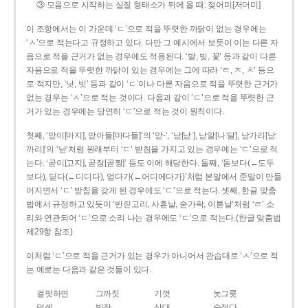
③ 모음으로 시작하는 실질 형태소가 뒤에 올 때: 젖어미[저더미]
이 조항에서는 이 가운데 ‘ㄷ’으로 적을 뚜렷한 까닭이 없는 경우에는
‘ㅅ’으로 적는다고 규정하고 있다. 다만 그 예시에서 보듯이 이는 다른 자
음으로 적을 근거가 없는 경우에도 적용된다. ‘밭, 빚, 꽃’ 등과 같이 다른
자음으로 적을 뚜렷한 까닭이 있는 경우에는 그에 따라 ‘ㅌ, ㅈ, ㅊ’ 등으
로 적지만, ‘낫, 빗’ 등과 같이 ‘ㄷ’이나 다른 자음으로 적을 뚜렷한 근거가
없는 경우는 ‘ㅅ’으로 적는 것이다. 다음과 같이 ‘ㄷ’으로 적을 뚜렷한 근
거가 있는 경우에는 당연히 ‘ㄷ’으로 적는 것이 원칙이다.
첫째, ‘맏이[마지], 맏아들[마다들]’의 ‘맏-’, ‘낟[낟ː], 낟알[나ː달], 낟가리[낟ː
까리]’의 ‘낟’처럼 원래부터 ‘ㄷ’ 받침을 가지고 있는 경우에는 ‘ㄷ’으로 적
는다. ‘곧이[고지], 곧장[곧짱]’ 등도 이에 해당한다. 둘째, ‘돋보다(←도두
보다), 딛다(←디디다), 얻다가(←어디에다가)’처럼 본말에서 준말이 만들
어지면서 ‘ㄷ’ 받침을 갖게 된 경우에도 ‘ㄷ’으로 적는다. 셋째, 한글 맞춤
법에서 규정하고 있듯이 ‘반짇고리, 사흗날, 숟가락, 이튿날’처럼 ‘ㄹ’ 소
리와 연관되어 ‘ㄷ’으로 소리 나는 경우에도 ‘ㄷ’으로 적는다.(한글 맞춤법
제29항 참조)
이처럼 ‘ㄷ’으로 적을 근거가 있는 경우가 아니어서 관습대로 ‘ㅅ’으로 적
는 예로는 다음과 같은 것들이 있다.
걸핏하면
그까짓
기껏
놋그릇
덧셈
빗장
삿대
숫접다