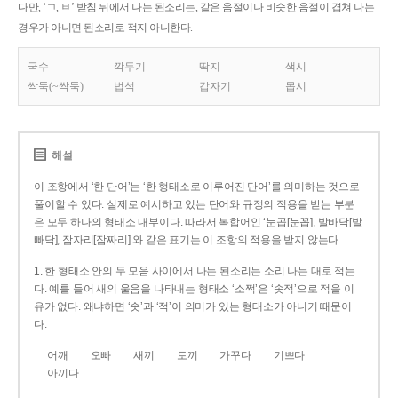
다만, ‘ㄱ, ㅂ’ 받침 뒤에서 나는 된소리는, 같은 음절이나 비슷한 음절이 겹쳐 나는
경우가 아니면 된소리로 적지 아니한다.
국수
깍두기
딱지
색시
싹둑(~싹둑)
법석
갑자기
몹시
해설
이 조항에서 ‘한 단어’는 ‘한 형태소로 이루어진 단어’를 의미하는 것으로
풀이할 수 있다. 실제로 예시하고 있는 단어와 규정의 적용을 받는 부분
은 모두 하나의 형태소 내부이다. 따라서 복합어인 ‘눈곱[눈꼽], 발바닥[발
빠닥], 잠자리[잠짜리]’와 같은 표기는 이 조항의 적용을 받지 않는다.
1. 한 형태소 안의 두 모음 사이에서 나는 된소리는 소리 나는 대로 적는
다. 예를 들어 새의 울음을 나타내는 형태소 ‘소쩍’은 ‘솟적’으로 적을 이
유가 없다. 왜냐하면 ‘솟’과 ‘적’이 의미가 있는 형태소가 아니기 때문이
다.
어깨
오빠
새끼
토끼
가꾸다
기쁘다
아끼다