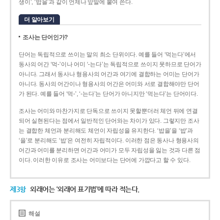
생이’, ‘밥을’과 같이 언제나 앞말에 붙여 쓴다.
더 알아보기
조사는 단어인가?
단어는 독립적으로 쓰이는 말의 최소 단위이다. 예를 들어 ‘먹는다’에서
동사의 어간 ‘먹-­’이나 어미 ‘­-는다’는 독립적으로 쓰이지 못하므로 단어가
아니다. 그래서 동사나 형용사의 어간과 여기에 결합하는 어미는 단어가
아니다. 동사의 어간이나 형용사의 어간은 어미와 서로 결합해야만 단어
가 된다. 예를 들어 ‘먹-’, ‘-는다’는 단어가 아니지만 ‘먹는다’는 단어이다.
조사는 어미와 마찬가지로 단독으로 쓰이지 못할뿐더러 체언 뒤에 연결
되어 실현된다는 점에서 일반적인 단어와는 차이가 있다. 그렇지만 조사
는 결합한 체언과 분리해도 체언이 자립성을 유지한다. ‘밥을’을 ‘밥’과
‘을’로 분리해도 ‘밥’은 여전히 자립적이다. 이러한 점은 동사나 형용사의
어간과 어미를 분리하면 어간과 어미가 모두 자립성을 잃는 것과 다른 점
이다. 이러한 이유로 조사는 어미보다는 단어에 가깝다고 할 수 있다.
제3항
외래어는 ‘외래어 표기법’에 따라 적는다.
해설