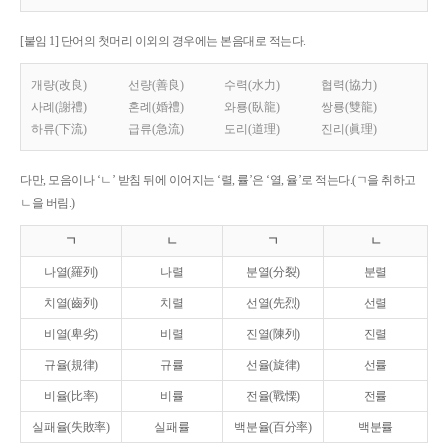
[붙임 1] 단어의 첫머리 이외의 경우에는 본음대로 적는다.
개량(改良)
선량(善良)
수력(水力)
협력(協力)
사례(謝禮)
혼례(婚禮)
와룡(臥龍)
쌍룡(雙龍)
하류(下流)
급류(急流)
도리(道理)
진리(眞理)
다만, 모음이나 ‘ㄴ’ 받침 뒤에 이어지는 ‘렬, 률’은 ‘열, 율’로 적는다.(ㄱ을 취하고
ㄴ을 버림.)
ㄱ
ㄴ
ㄱ
ㄴ
나열(羅列)
나렬
분열(分裂)
분렬
치열(齒列)
치렬
선열(先烈)
선렬
비열(卑劣)
비렬
진열(陳列)
진렬
규율(規律)
규률
선율(旋律)
선률
비율(比率)
비률
전율(戰慄)
전률
실패율(失敗率)
실패률
백분율(百分率)
백분률