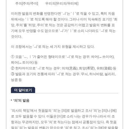
주의[주의/주이]
우리의[우리의/우리에]
이러한 발음의 변화를 반영한다면 ‘ㅢ’는 ‘ㅣ’로 적을 수 있고, 특히 자음
뒤에서는 ‘ㅣ’로 적도록 해야 할 것이다. 그러나 이미 익숙해진 표기인 ‘희
망, 주의’를 ‘히망, 주이’로 적는 것은 공감하기 어렵고 발음의 변화를 표
기에 모두 반영할 수도 없으므로 ‘ㅢ’가 ‘ㅣ’로 소리 나더라도 ‘ㅢ’로 적는
것이다.
이 조항에서는 ‘ㅢ’로 적는 세 가지 유형을 제시하고 있다.
① 모음 ‘ㅡ, ㅣ’가 줄어든 형태이므로 ‘ㅢ’로 적는 경우: 씌어(←쓰이어),
틔어(←트이어) 등
② 한자어이므로 ‘ㅢ’로 적는 경우: 의의(意義), 희망(希望), 유희(遊戱) 등
③ 발음과 표기의 전통에 따라 ‘ㅢ’로 적는 경우: 무늬, 하늬바람, 늴리리,
닁큼 등
더 알아보기
‘의’의 발음
‘의사의 책임’에서 첫음절의 ‘의’는 [의]로 발음하고 조사 ‘의’는 [의]나 [에]
로 모두 발음할 수 있다. 이들은 [이]로 소리 나는 경우가 아니라서 이 조
항과는 무관하지만, 모두 ‘의’로 적는다는 점에서 공통점이 있다. 즉 첫음
절의 ‘의’는 발음의 변화가 없으므로 ‘의’로 적고, 조사 ‘의’는 [에]로 발음할