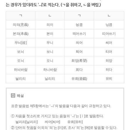
는 경우가 있더라도 ‘ㅢ’로 적는다. (ㄱ을 취하고, ㄴ을 버림.)
ㄱ
ㄴ
ㄱ
ㄴ
의의(意義)
의이
닁큼
닝큼
본의(本義)
본이
띄어쓰기
띠어쓰기
무늬[紋]
무니
씌어
씨어
보늬
보니
틔어
티어
오늬
오니
희망(希望)
히망
하늬바람
하니바람
희다
히다
늴리리
닐리리
유희(遊戱)
유히
해설
표준 발음법 제5항에서는 ‘ㅢ’의 발음을 다음과 같이 규정하고 있다.
① 자음을 첫소리로 가지고 있는 음절의 ‘ㅢ’는 [ㅣ]로 발음한다.
늴리리[닐리리]
씌어[씨어]
유희[유히]
② 단어의 첫음절 이외의 ‘의’는 [이]로, 조사 ‘의’는 [에]로 발음할 수 있다.