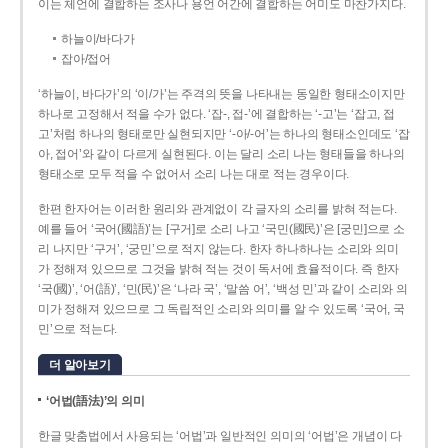
이는 체언에 결합하는 조사나 용언 어간에 결합하는 어미도 마찬가지다.
하늘이/바다가
잡아/접어
‘하늘이, 바다가’의 ‘이/가’는 주격의 뜻을 나타내는 동일한 형태소이지만
하나로 고정해서 적을 수가 없다. ‘잡-, 접-’에 결합하는 ‘-고’는 ‘잡고, 접
고’처럼 하나의 형태로만 실현되지만 ‘-아/-어’는 하나의 형태소인데도 ‘잡
아, 접어’와 같이 다르게 실현된다. 이는 달리 소리 나는 형태들을 하나의
형태소로 모두 적을 수 없어서 소리 나는 대로 적는 경우이다.
한편 한자어는 이러한 원리와 관계없이 각 글자의 소리를 밝혀 적는다.
예를 들어 ‘국어(國語)’는 [구거]로 소리 나고 ‘국민(國民)’은 [궁민]으로 소
리 나지만 ‘구거’, ‘궁민’으로 적지 않는다. 한자 하나하나는 소리와 의미
가 정해져 있으므로 그것을 밝혀 적는 것이 독서에 효율적이다. 즉 한자
‘국(國)’, ‘어(語)’, ‘민(民)’은 ‘나라 국’, ‘말씀 어’, ‘백성 민’과 같이 소리와 의
미가 정해져 있으므로 그 독립적인 소리와 의미를 알 수 있도록 ‘국어, 국
민’으로 적는다.
더 알아보기
‘어법(語法)’의 의미
한글 맞춤법에서 사용되는 ‘어법’과 일반적인 의미의 ‘어법’은 개념이 다