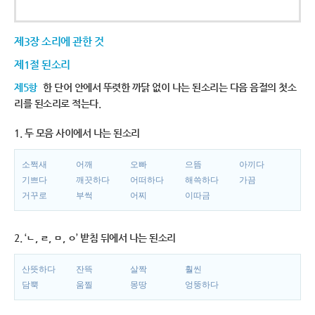
제3장 소리에 관한 것
제1절 된소리
제5항
한 단어 안에서 뚜렷한 까닭 없이 나는 된소리는 다음 음절의 첫소
리를 된소리로 적는다.
1. 두 모음 사이에서 나는 된소리
소쩍새
어깨
오빠
으뜸
아끼다
기쁘다
깨끗하다
어떠하다
해쓱하다
가끔
거꾸로
부썩
어찌
이따금
2. ‘ㄴ, ㄹ, ㅁ, ㅇ’ 받침 뒤에서 나는 된소리
산뜻하다
잔뜩
살짝
훨씬
담뿍
움찔
몽땅
엉뚱하다