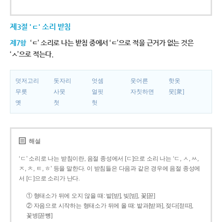
제3절 'ㄷ' 소리 받침
제7항
‘ㄷ’ 소리로 나는 받침 중에서 ‘ㄷ’으로 적을 근거가 없는 것은
‘ㅅ’으로 적는다.
덧저고리
돗자리
엇셈
웃어른
핫옷
무릇
사뭇
얼핏
자칫하면
뭇[衆]
옛
첫
헛
해설
‘ㄷ’ 소리로 나는 받침이란, 음절 종성에서 [ㄷ]으로 소리 나는 ‘ㄷ, ㅅ, ㅆ,
ㅈ, ㅊ, ㅌ, ㅎ’ 등을 말한다. 이 받침들은 다음과 같은 경우에 음절 종성에
서 [ㄷ]으로 소리가 난다.
① 형태소가 뒤에 오지 않을 때: 밭[받], 빚[빋], 꽃[꼳]
② 자음으로 시작하는 형태소가 뒤에 올 때: 밭과[받꽈], 젖다[젇따],
꽃병[꼳뼝]