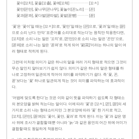
……………
꽃이[꼬치], 꽃을[꼬츨], 꽃에[꼬체]
[꼬ㅊ]
…
꽃만[꼰만], 꽃나무[꼰나무], 꽃놀이[꼰노리]
[꼰]
………
꽃과[꼳꽈], 꽃다발[꼳따발], 꽃밭[꼳빧]
[꼳]
‘꽃’은 ‘꽃이’일 때는 [꼬ㅊ]으로, ‘꽃만’일 때는 [꼰]으로, ‘꽃과’일 때는 [꼳]
으로 소리 난다. 만약 ‘표준어를 소리대로 적는다’는 원칙만 적용한다면,
[꼬치]로 소리 나는 말은 ‘꼬치’로, [꼰만]으로 소리 나는 말은 ‘꼰만’으로,
[꼳꽈]로 소리 나는 말은 ‘꼳꽈’로 적게 되어 ‘꽃[花]’이라는 하나의 말이 여
러 형태로 적히게 된다.
그런데 이처럼 의미가 같은 하나의 말을 여러 가지 형태로 적으면 그것이
무슨 말인지 알아보기가 쉽지 않다. 의미가 같은 하나의 말은 형태를 하
나로 고정하여 일관되게 적어야 의미를 파악하기가 쉽다. 즉 ‘꽃, 꼰,
꼳’보다는 ‘꽃’ 하나로 일관되게 적는 것이 의미를 파악하는 데 효과적이
다.
‘어법에 맞도록 한다’는 것은 이와 같이 뜻을 파악하기 쉽도록 각 형태소
의 본모양을 밝혀 적는다는 말이다. 이에 따라 ‘꽃’은 [꼬ㅊ], [꼰], [꼳]의 세
가지로 소리 나는 형태소이지만 그 본모양에 따라 ‘꽃’ 한 가지로 적고,
[꼬치], [꼰만], [꼳꽈]도 ‘꽃이, 꽃만, 꽃과’로 적게 된다. 이는 ‘꽃’과 같은 명
사 뒤에 조사가 결합할 때뿐 아니라 ‘늙-’과 같은 용언의 어간 뒤에 어미가
결합할 때도 동일하게 적용된다.