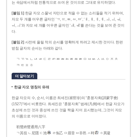
는 속담에서처럼 전통적으로 쓰여 온 것이므로 그대로 유지하였다.
[붙임 1]
한글 자모 스물넉 자만으로 적을 수 없는 소리들을 적기 위하여,
자모 두 개를 어우른 글자인 ‘ㄲ, ㄸ, ㅃ, ㅆ, ㅉ’, ‘ㅐ, ㅒ, ㅔ, ㅖ, ㅘ, ㅚ, ㅝ,
ㅟ, ㅢ’와 자모 세 개를 어우른 글자인 ‘ㅙ, ㅞ’를 쓴다는 것을 보여 준 것이
다.
[붙임 2]
사전에 올릴 적의 순서를 명확하게 하려고 제시한 것이다. 한편
받침 글자의 순서는 아래와 같다.
ㄱ ㄲ ㄳ ㄴ ㄵ ㄶ ㄷ ㄹ ㄺ ㄻ ㄼ ㄽ ㄾ ㄿ ㅀ ㅁ ㅂ ㅄ ㅅ ㅆ ㅇ ㅈ ㅊ
ㅋ ㅌ ㅍ ㅎ
더 알아보기
한글 자모 명칭의 유래
한글 자모의 수, 순서, 이름은 최세진(崔世珍)의 “훈몽자회(訓蒙字會)
(1527)”에서 비롯한다. 최세진은 “훈몽자회” 범례(凡例)에서 한글 자모가
초성에 쓰인 것과 종성에 쓰인 것을 짝을 지어 표시했는데, 그것이 자모
의 이름으로 이어졌다.
初聲終聲通用八字
ㄱ其役 ㄴ尼隱 ㄷ池
ㄹ梨乙 ㅁ眉音 ㅂ非邑 ㅅ時
ㆁ異凝