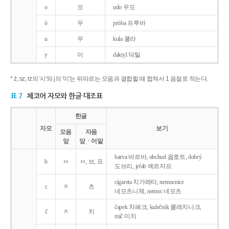
o
오
udo 우도
ó
우
próba 프루바
u
우
kula 쿨라
y
이
daktyl 닥틸
* ż, sz, rz의 '시'와 j의 '이'는 뒤따르는 모음과 결합할 때 합쳐서 1 음절로 적는다.
표 7
체코어 자모와 한글 대조표
한글
자모
보기
모음
자음
앞
앞ㆍ어말
barva 바르바, obchod 옵호트, dobrý
b
ㅂ
ㅂ, 브, 프
도브리, jeřab 예르자프
cigareta 치가레타, nemocnice
c
ㅊ
츠
네모츠니체, nemoc 네모츠
čapek 차페크, kulečnik 쿨레치니크,
č
ㅊ
치
míč 미치