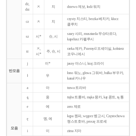
dż,
ㅈ
치
drzewo 제보, łodż 워치
drz
czysty 치스티, beczka 베치카, klucz
cz
ㅊ
치
클루치
szary 샤리, musztarda 무슈타르다,
sz
시*
슈, 시
kapelusz 카펠루시
ㅈ,
rzeka 제카, Przemyśl 프셰미실, kołnierz
rz
주, 슈, 시
시*
코우니에시
j
이*
jasny 야스니, kraj 크라이
반모음
łono 워노, głowa 그워바, bułka 부우카,
ł
우
kanał 카나우
a
아
trawa 트라바
ą̨
옹
trąba 트롱바, mąka 몽카, kąt 콩트, tą 통
e
에
zero 제로
kępa 켕파, węgorz 벵고시, Częstochowa
ę
엥, 에
쳉스토호바, proszę 프로셰
모음
i
이
zima 지마