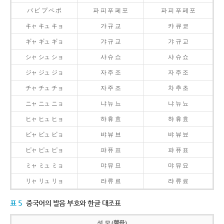
パ ピ プ ペ ポ
파 피 푸 페 포
파 피 푸 페 포
キャ キュ キョ
갸 규 교
캬 큐 쿄
ギャ ギュ ギョ
갸 규 교
갸 규 교
シャ シュ ショ
샤 슈 쇼
샤 슈 쇼
ジャ ジュ ジョ
자 주 조
자 주 조
チャ チュ チョ
자 주 조
차 추 초
ニャ ニュ ニョ
냐 뉴 뇨
냐 뉴 뇨
ヒャ ヒュ ヒョ
햐 휴 효
햐 휴 효
ビャ ビュ ビョ
뱌 뷰 뵤
뱌 뷰 뵤
ピャ ピュ ピョ
퍄 퓨 표
퍄 퓨 표
ミャ ミュ ミョ
먀 뮤 묘
먀 뮤 묘
リャ リュ リョ
랴 류 료
랴 류 료
표 5
중국어의 발음 부호와 한글 대조표
성 모 (聲母)