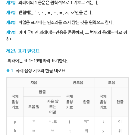
제2항
외래어의 1 음운은 원칙적으로 1 기호로 적는다.
제3항
받침에는 ‘ㄱ, ㄴ, ㄹ, ㅁ, ㅂ, ㅅ, ㅇ’만을 쓴다.
제4항
파열음 표기에는 된소리를 쓰지 않는 것을 원칙으로 한다.
제5항
이미 굳어진 외래어는 관용을 존중하되, 그 범위와 용례는 따로 정
한다.
제2장 표기 일람표
외래어는 표 1~19에 따라 표기한다.
표 1
국제 음성 기호와 한글 대조표
자음
반모음
모음
한글
국제
국제
국제
자음 앞
음성
음성
한글
음성
한글
모음 앞
또는
기호
기호
기호
어말
p
ㅍ
ㅂ, 프
j
이*
i
이
b
ㅂ
브
ɥ
위
y
위