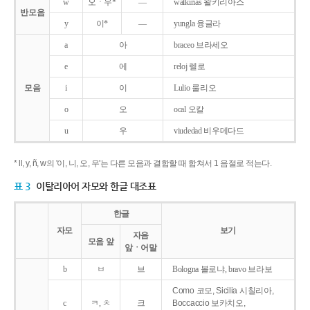
w
오ㆍ우*
―
walkirias 왈키리아스
반모음
y
이*
―
yungla 융글라
a
아
braceo 브라세오
e
에
reloj 렐로
모음
i
이
Lulio 룰리오
o
오
ocal 오칼
u
우
viudedad 비우데다드
* ll, y, ñ, w의 '이, 니, 오, 우'는 다른 모음과 결합할 때 합쳐서 1 음절로 적는다.
표 3
이탈리아어 자모와 한글 대조표
한글
자모
보기
자음
모음 앞
앞ㆍ어말
b
ㅂ
브
Bologna 볼로냐, bravo 브라보
Como 코모, Sicilia 시칠리아,
c
ㅋ, ㅊ
크
Boccaccio 보카치오,