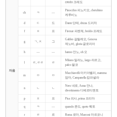
credo 크레도
Pinocchio 피노키오, cherubino
ch
ㅋ
―
케루비노
d
ㄷ
드
Dante 단테, drizza 드리차
f
ㅍ
프
Firenze 피렌체, freddo 프레도
Galileo 갈릴레오, Genova
g
ㄱ, ㅈ
그
제노바, gloria 글로리아
h
―
―
hanno 안노, oh 오
Milano 밀라노, largo 라르고,
l
ㄹ, ㄹㄹ
ㄹ
palco 팔코
자음
Macchiavelli 마키아벨리, mamma
m
ㅁ
ㅁ
맘마, Campanella 캄파넬라
Nero 네로, Anna 안나,
n
ㄴ
ㄴ
divertimento 디베르티멘토
p
ㅍ
프
Pisa 피사, prima 프리마
q
ㅋ
―
quando 콴도, queto 퀘토
r
ㄹ
르
Roma 로마, Marconi 마르코니