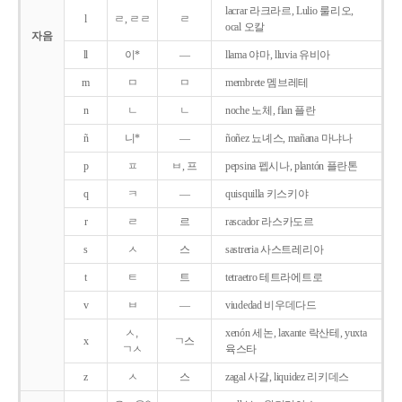
lacrar 라크라르, Lulio 룰리오,
l
ㄹ, ㄹㄹ
ㄹ
ocal 오칼
자음
ll
이*
―
llama 야마, lluvia 유비아
m
ㅁ
ㅁ
membrete 멤브레테
n
ㄴ
ㄴ
noche 노체, flan 플란
ñ
니*
―
ñoñez 뇨녜스, mañana 마냐나
p
ㅍ
ㅂ, 프
pepsina 펩시나, plantón 플란톤
q
ㅋ
―
quisquilla 키스키야
r
ㄹ
르
rascador 라스카도르
s
ㅅ
스
sastreria 사스트레리아
t
ㅌ
트
tetraetro 테트라에트로
v
ㅂ
―
viudedad 비우데다드
ㅅ,
xenón 세논, laxante 락산테, yuxta
x
ㄱ스
ㄱㅅ
육스타
z
ㅅ
스
zagal 사갈, liquidez 리키데스