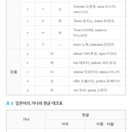
Sorrento 소렌토, asma 아스마,
s
ㅅ
스
sasso 사소
t
ㅌ
트
Torino 토리노, tranne 트란네
Vivace 비바체, manovra
v
ㅂ
브
마노브라
z
ㅊ
―
nozze 노체, mancanza 만칸차
a
아
abituro 아비투로, capra 카프라
e
에
erta 에르타, padrone 파드로네
모음
i
이
infamia 인파미아, manica 마니카
o
오
oblio 오블리오, poetica 포에티카
u
우
uva 우바, spuma 스푸마
표 4
일본어의 가나와 한글 대조표
한글
가나
어두
어중ㆍ어말