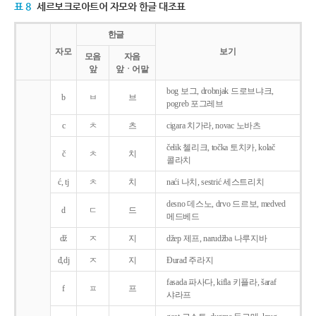
표 8
세르보크로아트어 자모와 한글 대조표
한글
자모
보기
모음
자음
앞
앞ㆍ어말
bog 보그, drobnjak 드로브냐크,
b
ㅂ
브
pogreb 포그레브
c
ㅊ
츠
cigara 치가라, novac 노바츠
čelik 첼리크, točka 토치카, kolač
č
ㅊ
치
콜라치
ć, tj
ㅊ
치
naći 나치, sestrić 세스트리치
desno 데스노, drvo 드르보, medved
d
ㄷ
드
메드베드
dž
ㅈ
지
džep 제프, narudžba 나루지바
đ,dj
ㅈ
지
Ðurađ 주라지
fasada 파사다, kifla 키플라, šaraf
f
ㅍ
프
샤라프