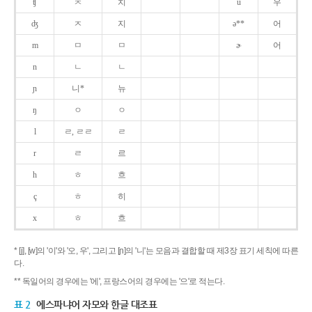
ʧ
ㅊ
치
u
우
ʤ
ㅈ
지
ə**
어
m
ㅁ
ㅁ
ɚ
어
n
ㄴ
ㄴ
ɲ
니*
뉴
ŋ
ㅇ
ㅇ
l
ㄹ, ㄹㄹ
ㄹ
r
ㄹ
르
h
ㅎ
흐
ç
ㅎ
히
x
ㅎ
흐
* [j], [w]의 '이'와 '오, 우', 그리고 [ɲ]의 '니'는 모음과 결합할 때 제3장 표기 세칙에 따른
다.
** 독일어의 경우에는 '에', 프랑스어의 경우에는 '으'로 적는다.
표 2
에스파냐어 자모와 한글 대조표