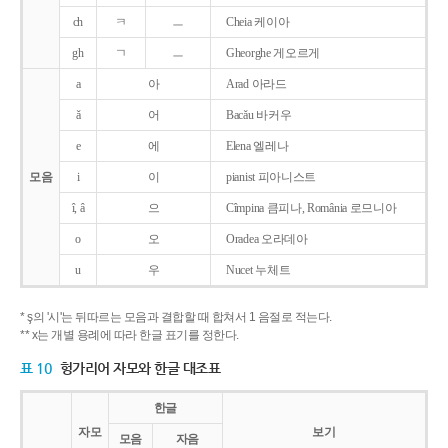
ch
ㅋ
ㅡ
Cheia 케이아
gh
ㄱ
ㅡ
Gheorghe 게오르게
a
아
Arad 아라드
ǎ
어
Bacǎu 바커우
e
에
Elena 엘레나
모음
i
이
pianist 피아니스트
î, â
으
Cîmpina 큼피나, România 로므니아
o
오
Oradea 오라데아
u
우
Nucet 누체트
* ş의 '시'는 뒤따르는 모음과 결합할 때 합쳐서 1 음절로 적는다.
** x는 개별 용례에 따라 한글 표기를 정한다.
표 10
헝가리어 자모와 한글 대조표
한글
자모
보기
모음
자음