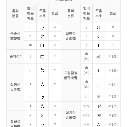
한어
한어
음의
주음
음의
주음
병음
한글
병음
한글
분류
부호
분류
부호
자모
자모
b
ㅂ
j
ㅈ
중순성
설면성
p
ㅍ
q
ㅊ
重脣聲
舌面聲
m
ㅁ
x
ㅅ
zh
순치성*
f
ㅍ
ㅈ [즈]
[zhi]
ch
d
ㄷ
ㅊ [츠]
교설첨성
[chi]
翹舌尖聲
sh
t
ㅌ
ㅅ [스]
설첨성
[shi]
舌尖聲
ㄖ
n
ㄴ
r [ri]
ㄹ [르]
l
ㄹ
z [zi]
ㅉ [쯔]
설치성
g
ㄱ
c [ci]
ㅊ [츠]
舌齒聲
설근성
k
ㅋ
s [si]
ㅆ [쓰]
舌根聲