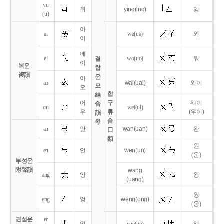
yu
위
ying
(ing)
잉
(u)
아
ai
wa
(ua)
와
이
에
ei
wo
(uo)
워
결
이
복운
합
複韻
운
아
ao
wai
(uai)
와이
모
오
합
結
어
구
웨이
合
ou
wei
(ui)
우
류
(우이)
韻
合
母
an
안
wan
(uan)
완
口
類
원
en
언
wen
(un)
(운)
부성운
附聲韻
wang
ang
앙
왕
(uang)
웡
eng
엉
weng
(ong)
(웅)
권설운
er