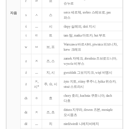
r
ㄹ
르
슈누르
serce 세르체, srebro 스레브로, pas
자음
s
ㅅ
스
파스
ś
ㅡ
시
ślepy 실레피, dziś 지시
t
ㅌ
트
tam 탐, matka 마트카, but 부트
Warszawa 바르샤바, piwnica 피브니차,
w
ㅂ
브, 프
krew 크레프
zamek 자메크, zbrodnia 즈브로드니아,
z
ㅈ
즈, 스
wywóz 비부스
ź
ㅡ
지, 시
gwoździk 그보지지크, więź 비엥시
ㅈ,
żyto 지토, różny 루주니, łyżka 위슈카,
ż
주, 슈, 시
시*
straż 스트라시
chory 호리, kuchnia 쿠흐니아, dach
ch
ㅎ
흐
다흐
dziura 지우라, dzwon 즈본, mosiądz
dz
ㅈ
즈, 츠
모시옹츠
dź
ㅡ
치
niedźwiedź 니에치비에치