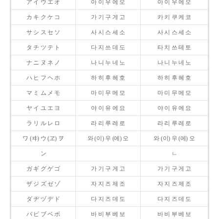
ア イ ウ エ オ
아 이 우 에 오
아 이 우 에 오
カ キ ク ケ コ
가 기 구 게 고
카 키 쿠 케 코
サ シ ス セ ソ
사 시 스 세 소
사 시 스 세 소
タ チ ツ テ ト
다 지 쓰 데 도
타 치 쓰 테 토
ナ ニ ヌ ネ ノ
나 니 누 네 노
나 니 누 네 노
ハ ヒ フ ヘ ホ
하 히 후 헤 호
하 히 후 헤 호
マ ミ ム メ モ
마 미 무 메 모
마 미 무 메 모
ヤ イ ユ エ ヨ
야 이 유 에 요
야 이 유 에 요
ラ リ ル レ ロ
라 리 루 레 로
라 리 루 레 로
ワ (ヰ) ウ (ヱ) ヲ
와 (이) 우 (에) 오
와 (이) 우 (에) 오
ン
ㄴ
ガ ギ グ ゲ ゴ
가 기 구 게 고
가 기 구 게 고
ザ ジ ズ ゼ ゾ
자 지 즈 제 조
자 지 즈 제 조
ダ ヂ ヅ デ ド
다 지 즈 데 도
다 지 즈 데 도
バ ビ ブ ベ ボ
바 비 부 베 보
바 비 부 베 보