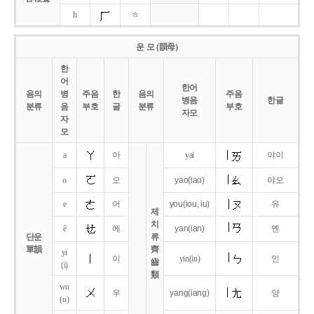
h
ㅎ
운 모 (韻母)
한
어
한어
음의
병
주음
한
음의
주음
병음
한글
분류
음
부호
글
분류
부호
자모
자
모
a
아
yai
야이
o
오
yao
(iao)
야오
e
어
you
(iou,
iu)
유
제
치
ê
에
yan
(ian)
옌
단운
류
單韻
齊
yi
이
yin(in)
인
齒
(i)
類
wu
우
yang
(iang)
양
(u)