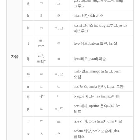
gost 고스트, dugme 두그메, krug
g
ㄱ
그
크루그
h
ㅎ
흐
hitan 히탄, šah 샤흐
korist 코리스트, krug 크루그, jastuk
k
ㅋ
ㄱ, 크
야스투크
ㄹ,
l
ㄹ
levo 레보, balkon 발콘, šal 샬
ㄹㄹ
리*,
자음
lj
ㄹ
ljeto 레토, pasulj 파술
ㄹ리*
malo 말로, mnogo 므노고, osam
m
ㅁ
ㅁ, 므
오삼
n
ㄴ
ㄴ
nos 노스, banka 반카, loman 로만
nj
니*
ㄴ
Njegoš 녜고시, svibanj 스비반
peta 페타, opština 옵슈티나, lep
p
ㅍ
ㅂ, 프
레프
r
ㄹ
르
riba 리바, torba 토르바, mir 미르
sedam 세담, posle 포슬레, glas
s
ㅅ
스
글라스