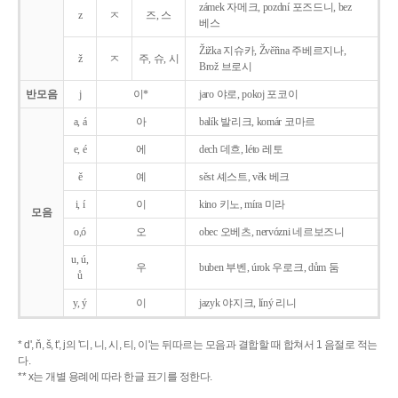
zámek 자메크, pozdní 포즈드니, bez
z
ㅈ
즈, 스
베스
Žižka 지슈카, Žvěřina 주베르지나,
ž
ㅈ
주, 슈, 시
Brož 브로시
반모음
j
이*
jaro 야로, pokoj 포코이
a, á
아
balík 발리크, komár 코마르
e, é
에
dech 데흐, léto 레토
ě
예
sěst 셰스트, věk 베크
i, í
이
kino 키노, míra 미라
모음
o,ó
오
obec 오베츠, nervózni 네르보즈니
u, ú,
우
buben 부벤, úrok 우로크, dům 둠
ů
y, ý
이
jazyk
야지크, líný 리니
* d', ň, š, t', j의 '디, 니, 시, 티, 이'는 뒤따르는 모음과 결합할 때 합쳐서 1 음절로 적는
다.
** x는 개별 용례에 따라 한글 표기를 정한다.