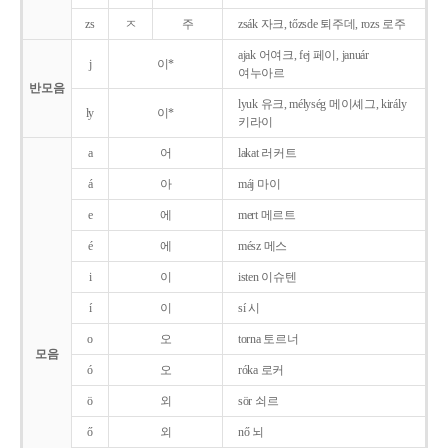
zs
ㅈ
주
zsák 자크, tőzsde 퇴주데, rozs 로주
ajak 어여크, fej 페이, január
j
이*
여누아르
반모음
lyuk 유크, mélység 메이셰그, király
ly
이*
키라이
a
어
lakat 러커트
á
아
máj 마이
e
에
mert 메르트
é
에
mész 메스
i
이
isten 이슈텐
í
이
sí 시
o
오
torna 토르너
모음
ó
오
róka 로커
ö
외
sör 쇠르
ő
외
nő 뇌