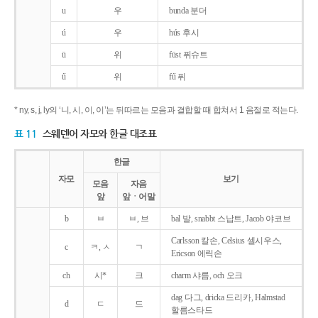
u
우
bunda 분더
ú
우
hús 후시
ü
위
füst 퓌슈트
ű
위
fű 퓌
* ny, s, j, ly의 ‘니, 시, 이, 이’는 뒤따르는 모음과 결합할 때 합쳐서 1 음절로 적는다.
표 11
스웨덴어 자모와 한글 대조표
한글
자모
보기
모음
자음
앞
앞ㆍ어말
b
ㅂ
ㅂ, 브
bal 발, snabbt 스납트, Jacob 야코브
Carlsson 칼손, Celsius 셀시우스,
c
ㅋ, ㅅ
ㄱ
Ericson 에릭손
ch
시*
크
charm 샤름, och 오크
dag 다그, dricka 드리카, Halmstad
d
ㄷ
드
할름스타드