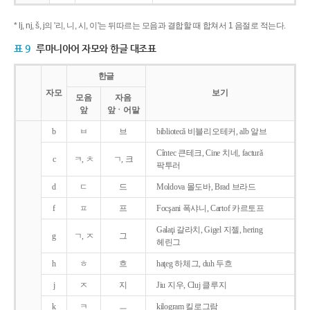
* lj, nj, š, j의 '리, 니, 시, 이'는 뒤따르는 모음과 결합할 때 합쳐서 1 음절로 적는다.
표 9
루마니아어 자모와 한글 대조표
한글
자모
보기
모음
자음
앞
앞ㆍ어말
b
ㅂ
브
bibliotecǎ 비블리오테커, alb 알브
Cîntec 큰테크, Cine 치네, facturǎ
c
ㅋ, ㅊ
ㄱ, 크
팍투러
d
ㄷ
드
Moldova 몰도바, Brad 브라드
f
ㅍ
프
Focşani 폭샤니, Cartof 카르토프
Galaţi 갈라치, Gigel 지젤, hering
g
ㄱ, ㅈ
그
헤린그
h
ㅎ
흐
haţeg 하체그, duh 두흐
j
ㅈ
지
Jiu 지우, Cluj 클루지
k
ㅋ
ㅡ
kilogram 킬로그람