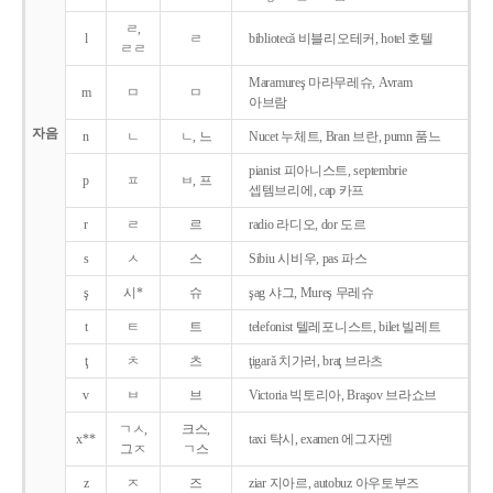
ㄹ,
l
ㄹ
bibliotecǎ 비블리오테커, hotel 호텔
ㄹㄹ
Maramureş 마라무레슈, Avram
m
ㅁ
ㅁ
아브람
자음
n
ㄴ
ㄴ, 느
Nucet 누체트, Bran 브란, pumn 품느
pianist 피아니스트, septembrie
p
ㅍ
ㅂ, 프
셉템브리에, cap 카프
r
ㄹ
르
radio 라디오, dor 도르
s
ㅅ
스
Sibiu 시비우, pas 파스
ş
시*
슈
şag 샤그, Mureş 무레슈
t
ㅌ
트
telefonist 텔레포니스트, bilet 빌레트
ţ
ㅊ
츠
ţigarǎ 치가러, braţ 브라츠
v
ㅂ
브
Victoria 빅토리아, Braşov 브라쇼브
ㄱㅅ,
크스,
x**
taxi 탁시, examen 에그자멘
그ㅈ
ㄱ스
z
ㅈ
즈
ziar 지아르, autobuz 아우토부즈