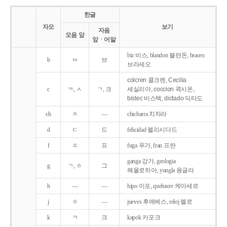
한글
자모
보기
자음
모음 앞
앞ㆍ어말
biz 비스, blandon 블란돈, braceo
b
ㅂ
브
브라세오
colcren 콜크렌, Cecilia
c
ㅋ, ㅅ
ㄱ, 크
세실리아, coccion 콕시온,
bistec 비스텍, dictado 딕타도
ch
ㅊ
―
chicharra 치차라
d
ㄷ
드
felicidad 펠리시다드
f
ㅍ
프
fuga 푸가, fran 프란
ganga 강가, geologia
g
ㄱ, ㅎ
그
헤올로히아, yungla 융글라
h
―
―
hipo 이포, quehacer 케아세르
j
ㅎ
―
jueves 후에베스, reloj 렐로
k
ㅋ
크
kapok 카포크