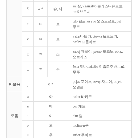
šal 샬, vlasništvo 블라스니슈트보,
š
시*
슈, 시
broš 브로시
telo 텔로, ostrvo 오스트르보, put
t
ㅌ
트
푸트
vatra 바트라, olovka 올로브카,
v
ㅂ
브
proliv 프롤리브
zavoj 자보이, pozno 포즈노, obraz
z
ㅈ
즈
오브라즈
žena 제나, izložba 이즐로주바, muž
ž
ㅈ
주
무주
pojas 포야스, zavoj 자보이, odjelo
반모음
j
이*
오델로
a
아
bakar 바카르
e
에
cev 체브
모음
i
이
dim 딤
o
오
molim 몰림
u
우
zubar 주바르