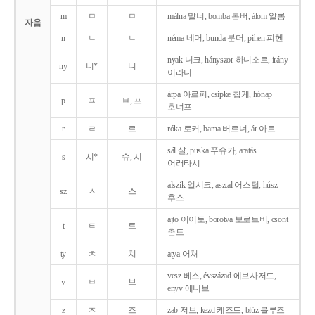
m
ㅁ
ㅁ
málna 말너, bomba 봄버, álom 알롬
자음
n
ㄴ
ㄴ
néma 네머, bunda 분더, pihen 피헨
nyak 녀크, hányszor 하니소르, irány
ny
니*
니
이라니
árpa 아르퍼, csipke 칩케, hónap
p
ㅍ
ㅂ, 프
호너프
r
ㄹ
르
róka 로커, barna 버르너, ár 아르
sál 샬, puska 푸슈카, aratás
s
시*
슈, 시
어러타시
alszik 얼시크, asztal 어스털, húsz
sz
ㅅ
스
후스
ajto 어이토, borotva 보로트버, csont
t
ㅌ
트
촌트
ty
ㅊ
치
atya 어처
vesz 베스, évszázad 에브사저드,
v
ㅂ
브
enyv 에니브
z
ㅈ
즈
zab 저브, kezd 케즈드, blúz 블루즈