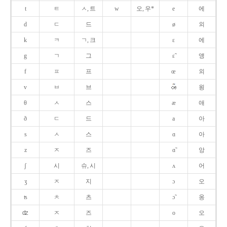
t
ㅌ
ㅅ, 트
w
오, 우*
e
에
d
ㄷ
드
ø
외
k
ㅋ
ㄱ, 크
ɛ
에
g
ㄱ
그
ɛ̃
앵
f
ㅍ
프
œ
외
v
ㅂ
브
욍
θ
ㅅ
스
æ
애
ð
ㄷ
드
a
아
s
ㅅ
스
ɑ
아
z
ㅈ
즈
ɑ̃
앙
ʃ
시
슈, 시
ʌ
어
ʒ
ㅈ
지
ɔ
오
ʦ
ㅊ
츠
ɔ̃
옹
ʣ
ㅈ
즈
o
오