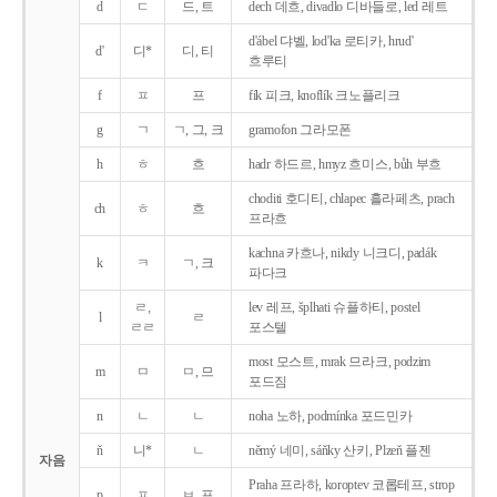
d
ㄷ
드, 트
dech 데흐, divadlo 디바들로, led 레트
d'ábel 댜벨, lod'ka 로티카, hrud'
d'
디*
디, 티
흐루티
f
ㅍ
프
fík 피크, knoflík 크노플리크
g
ㄱ
ㄱ, 그, 크
gramofon 그라모폰
h
ㅎ
흐
hadr 하드르, hmyz 흐미스, bůh 부흐
choditi 호디티, chlapec 흘라페츠, prach
ch
ㅎ
흐
프라흐
kachna 카흐나, nikdy 니크디, padák
k
ㅋ
ㄱ, 크
파다크
ㄹ,
lev 레프, šplhati 슈플하티, postel
l
ㄹ
ㄹㄹ
포스텔
most 모스트, mrak 므라크, podzim
m
ㅁ
ㅁ, 므
포드짐
n
ㄴ
ㄴ
noha 노하, podmínka 포드민카
ň
니*
ㄴ
němý 네미, sáňky 산키, Plzeň 플젠
자음
Praha 프라하, koroptev 코롭테프, strop
p
ㅍ
ㅂ, 프