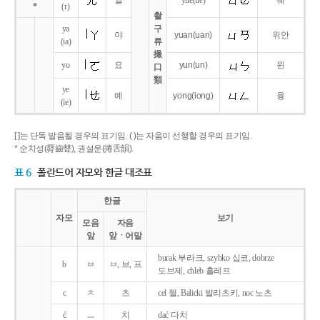
얼
yue
(ue)
웨
*
(r)
촬
ya
구
야
yuan
(uan)
위안
(ia)
류
撮
yo
요
yun
(un)
윈
口
類
ye
예
yong
(iong)
융
(ie)
[ ]는 단독 발음될 경우의 표기임. ( )는 자음이 선행할 경우의 표기임.
* 순치성(脣齒聲), 권설운(捲舌韻).
표 6
폴란드어 자모와 한글 대조표
한글
자모
보기
모음
자음
앞
앞ㆍ어말
burak 부라크, szybko 십코, dobrze
b
ㅂ
ㅂ, 브, 프
도브제, chleb 흘레프
c
ㅊ
츠
cel 첼, Balicki 발리츠키, noc 노츠
ć
ㅡ
치
dać 다치