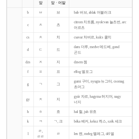
앞
앞ㆍ어말
b
ㅂ
브
bab 버브, ablak 어블러크
citrom 치트롬, nyolcvan 뇰츠번, arc
c
ㅊ
츠
어르츠
cs
ㅊ
치
csavar 처버르, kulcs 쿨치
daru 더루, medve 메드베, gond
d
ㄷ
드
곤드
dzs
ㅈ
지
dzsem 젬
f
ㅍ
프
elfog 엘포그
gumi 구미, nyugta 뉴그터, csomag
g
ㄱ
그
초머그
gyár 자르, hagyma 허지머, nagy
gy
ㅈ
지
너지
h
ㅎ
흐
hal 헐, juh 유흐
k
ㅋ
ㄱ, 크
béka 베커, keksz 켁스, szék 세크
ㄹ,
l
ㄹ
len 렌, meleg 멜레그, dél 델
ㄹㄹ