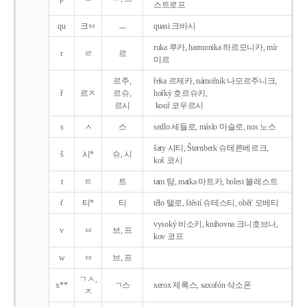
스트로프
qu
크ㅂ
ㅡ
quasi 크바시
ruka 루카, harmonika 하르모니카, mír
r
ㄹ
르
미르
르주,
řeka 르제카, námořník 나모르주니크,
ř
르ㅈ
르슈,
hořký 호르슈키,
르시
kouř 코우르시
s
ㅅ
스
sedlo 세들로, máslo 마슬로, nos 노스
šaty 샤티, Šternberk 슈테른베르크,
š
시*
슈, 시
koš 코시
t
ㅌ
트
tam 탐, matka 마트카, bolest 볼레스트
t'
티*
티
tělo 텔로, štěstí 슈테스티, obět' 오베티
vysoký 비소키, knihovna 크니호브나,
v
ㅂ
브, 프
kov 코프
w
ㅂ
브, 프
ㄱㅅ,
x**
ㄱ스
xerox 제록스, saxofón 삭소폰
ㅈ