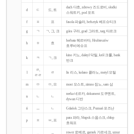
dach 다흐, zdrowy 즈드로비, słodki
d
ㄷ
드, 트
스워트키, pod 포트
f
ㅍ
프
fasola 파솔라, befsztyk 베프슈티크
g
ㄱ
ㄱ, 그, 크
góra 구라, grad 그라트, targ 타르크
herbata 헤르바타, Hrubieszów
h
ㅎ
흐
흐루비에슈프
kino 키노, daktyl 닥틸, król 크룰, bank
k
ㅋ
ㄱ, 크
반크
ㄹ,
l
ㄹ
lis 리스, kolano 콜라노, motyl 모틸
ㄹㄹ
m
ㅁ
ㅁ, 므
most 모스트, zimno 짐노, sam 삼
nerka 네르카, dokument 도쿠멘트,
n
ㄴ
ㄴ
dywan 디반
ń
ㅡ
ㄴ
Gdańsk 그단스크, Poznań 포즈난
para 파라, Słupsk 스웁스크, chłop
p
ㅍ
ㅂ, 프
흐워프
rower 로베르, garnek 가르네크, sznur