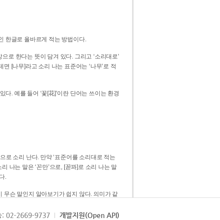
인 한글로 올바르게 적는 방법이다.
으로 한다는 뜻이 담겨 있다. 그리고 ‘소리대로’
. 예를 들어 ‘꽃[花]’이란 단어는 쓰이는 환경
 [꼳]으로 소리 난다. 만약 ‘표준어를 소리대로 적는
다.
 무슨 말인지 알아보기가 쉽지 않다. 의미가 같
쉽다. 즉 ‘꽃, 꼰, 꼳’보다는 ‘꽃’ 하나로 일관
: 02-2669-9737
개발지원(Open API)