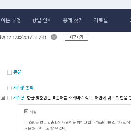
메인콘텐츠 바로가기
어문 규정
항별 연혁
용례 찾기
자료실
비교하기
017-12호(2017. 3. 28.)
본문
제1장 총칙
제1항
한글 맞춤법은 표준어를 소리대로 적되, 어법에 맞도록 함을 
해설
이 조항은 한글 맞춤법의 대원칙을 밝히고 있다. “표준어를 소리대로 적되
다른 원칙이라고 할 수 있다.