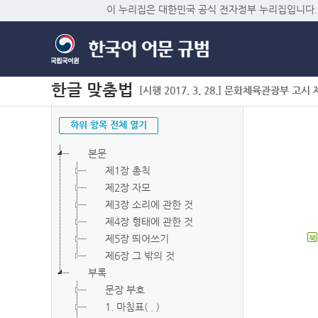
이 누리집은 대한민국 공식 전자정부 누리집입니다.
한글 맞춤법
[시행 2017. 3. 28.] 문화체육관광부 고시 제2
하위 항목 전체 열기
본문
제1장 총칙
제2장 자모
제3장 소리에 관한 것
제4장 형태에 관한 것
제5장 띄어쓰기
북
제6장 그 밖의 것
부록
문장 부호
1. 마침표( . )