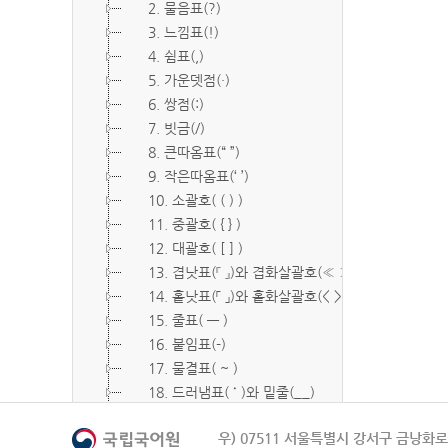
2. 물음표(?)
3. 느낌표(!)
4. 쉼표(,)
5. 가운뎃점(·)
6. 쌍점(:)
7. 빗금(/)
8. 큰따옴표(“ ”)
9. 작은따옴표(‘ ’)
10. 소괄호( ( ) )
11. 중괄호( { } )
12. 대괄호( [ ] )
13. 겹낫표(『 』)와 겹화살괄호(≪ ≫)
14. 홑낫표(「 」)와 홑화살괄호(< >)
15. 줄표( ― )
16. 붙임표(-)
17. 물결표( ~ )
18. 드러냄표( ˙ )와 밑줄(__)
19. 숨김표( O, X )
우) 07511 서울특별시 강서구 금낭화로 
20. 빠짐표( □ )