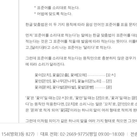
표준어를 소리대로 적는다.
어법에 맞도록 적는다.
한글 맞춤법은 이 두 가지 원칙에 따라 음성 언어인 표준어를 표음 문자
먼저 ‘표준어를 소리대로 적는다’는 말에는 한글 맞춤법이 표준어를 대상
적는다는 것은 그 표준어를 적을 때 발음에 따라 적는다는 뜻이다. 이를테면 [나무]라고 소리 나는 표준어는 ‘나무’로 적
고, [달리다]라고 소리 나는 표준어는 ‘달리다’로 적는다.
그런데 표준어를 소리대로 적는다는 원칙만으로 충분하지 않은 경우가 있다
에 따라 소리가 달라진다.
……………
꽃이[꼬치], 꽃을[꼬츨], 꽃에[꼬체]
[꼬ㅊ]
…
꽃만[꼰만], 꽃나무[꼰나무], 꽃놀이[꼰노리]
[꼰]
………
꽃과[꼳꽈], 꽃다발[꼳따발], 꽃밭[꼳빧]
[꼳]
‘꽃’은 ‘꽃이’일 때는 [꼬ㅊ]으로, ‘꽃만’일 때는 [꼰]으로, ‘꽃과’일 때는
다’는 원칙만 적용한다면, [꼬치]로 소리 나는 말은 ‘꼬치’로, [꼰만]으로 소리 나는 말은 ‘꼰만’으로, [꼳꽈]로 소리 나는 말
은 ‘꼳꽈’로 적게 되어 ‘꽃[花]’이라는 하나의 말이 여러 형태로 적히게 된
그런데 이처럼 의미가 같은 하나의 말을 여러 가지 형태로 적으면 그것이
은 하나의 말은 형태를 하나로 고정하여 일관되게 적어야 의미를 파악하기가 
되게 적는 것이 의미를 파악하는 데 효과적이다.
154(방화3동 827)
대표 전화: 02-2669-9775(평일 09:00~18:00)
전송