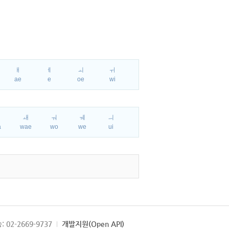
ㅐ
ㅔ
ㅚ
ㅟ
ae
e
oe
wi
ㅘ
ㅙ
ㅝ
ㅞ
ㅢ
a
wae
wo
we
ui
: 02-2669-9737
개발지원(Open API)