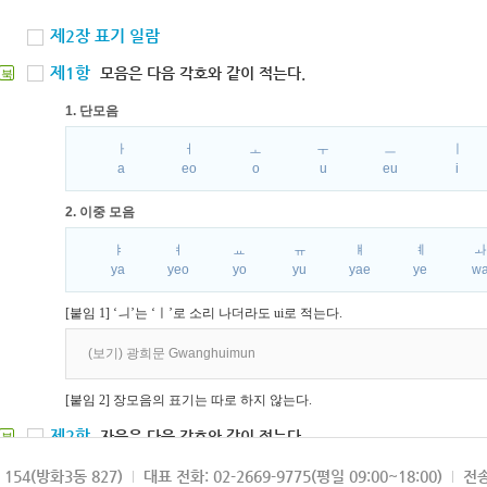
제2장 표기 일람
제1항
모음은 다음 각호와 같이 적는다.
북
1. 단모음
ㅏ
ㅓ
ㅗ
ㅜ
ㅡ
ㅣ
a
eo
o
u
eu
i
2. 이중 모음
ㅑ
ㅕ
ㅛ
ㅠ
ㅒ
ㅖ
ya
yeo
yo
yu
yae
ye
w
[붙임 1] ‘ㅢ’는 ‘ㅣ’로 소리 나더라도 ui로 적는다.
(보기) 광희문 Gwanghuimun
[붙임 2] 장모음의 표기는 따로 하지 않는다.
제2항
자음은 다음 각호와 같이 적는다.
북
1. 파열음
154(방화3동 827)
대표 전화: 02-2669-9775(평일 09:00~18:00)
전송