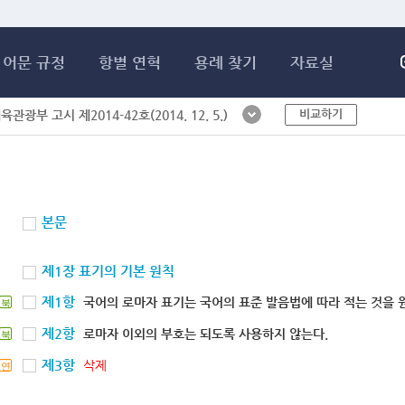
메인콘텐츠 바로가기
어문 규정
항별 연혁
용례 찾기
자료실
비교하기
체육관광부 고시 제2014-42호(2014. 12. 5.)
본문
제1장 표기의 기본 원칙
제1항
국어의 로마자 표기는 국어의 표준 발음법에 따라 적는 것을 
북
제2항
로마자 이외의 부호는 되도록 사용하지 않는다.
북
제3항
삭제
연