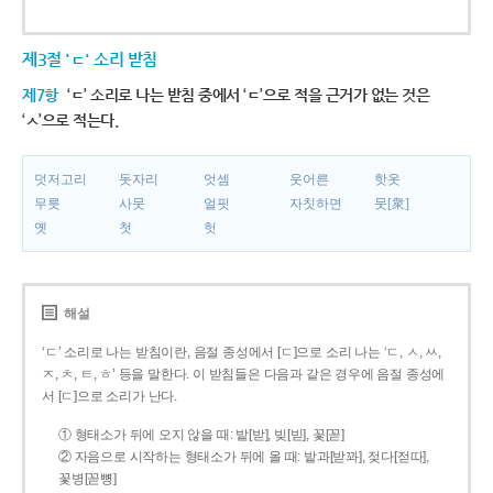
제3절 'ㄷ' 소리 받침
제7항
‘ㄷ’ 소리로 나는 받침 중에서 ‘ㄷ’으로 적을 근거가 없는 것은
‘ㅅ’으로 적는다.
덧저고리
돗자리
엇셈
웃어른
핫옷
무릇
사뭇
얼핏
자칫하면
뭇[衆]
옛
첫
헛
해설
‘ㄷ’ 소리로 나는 받침이란, 음절 종성에서 [ㄷ]으로 소리 나는 ‘ㄷ, ㅅ, ㅆ,
ㅈ, ㅊ, ㅌ, ㅎ’ 등을 말한다. 이 받침들은 다음과 같은 경우에 음절 종성에
서 [ㄷ]으로 소리가 난다.
① 형태소가 뒤에 오지 않을 때: 밭[받], 빚[빋], 꽃[꼳]
② 자음으로 시작하는 형태소가 뒤에 올 때: 밭과[받꽈], 젖다[젇따],
꽃병[꼳뼝]