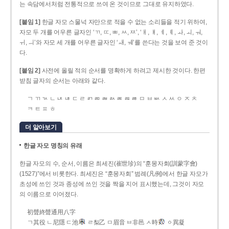
는 속담에서처럼 전통적으로 쓰여 온 것이므로 그대로 유지하였다.
[붙임 1]
한글 자모 스물넉 자만으로 적을 수 없는 소리들을 적기 위하여,
자모 두 개를 어우른 글자인 ‘ㄲ, ㄸ, ㅃ, ㅆ, ㅉ’, ‘ㅐ, ㅒ, ㅔ, ㅖ, ㅘ, ㅚ, ㅝ,
ㅟ, ㅢ’와 자모 세 개를 어우른 글자인 ‘ㅙ, ㅞ’를 쓴다는 것을 보여 준 것이
다.
[붙임 2]
사전에 올릴 적의 순서를 명확하게 하려고 제시한 것이다. 한편
받침 글자의 순서는 아래와 같다.
ㄱ ㄲ ㄳ ㄴ ㄵ ㄶ ㄷ ㄹ ㄺ ㄻ ㄼ ㄽ ㄾ ㄿ ㅀ ㅁ ㅂ ㅄ ㅅ ㅆ ㅇ ㅈ ㅊ
ㅋ ㅌ ㅍ ㅎ
더 알아보기
한글 자모 명칭의 유래
한글 자모의 수, 순서, 이름은 최세진(崔世珍)의 “훈몽자회(訓蒙字會)
(1527)”에서 비롯한다. 최세진은 “훈몽자회” 범례(凡例)에서 한글 자모가
초성에 쓰인 것과 종성에 쓰인 것을 짝을 지어 표시했는데, 그것이 자모
의 이름으로 이어졌다.
初聲終聲通用八字
ㄱ其役 ㄴ尼隱 ㄷ池
ㄹ梨乙 ㅁ眉音 ㅂ非邑 ㅅ時
ㆁ異凝