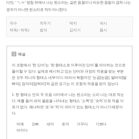
다만, ‘ㄱ, ㅂ’ 받침 뒤에서 나는 된소리는, 같은 음절이나 비슷한 음절이 겹쳐 나는
경우가 아니면 된소리로 적지 아니한다.
국수
깍두기
딱지
색시
싹둑(~싹둑)
법석
갑자기
몹시
해설
이 조항에서 ‘한 단어’는 ‘한 형태소로 이루어진 단어’를 의미하는 것으로
풀이할 수 있다. 실제로 예시하고 있는 단어와 규정의 적용을 받는 부분
은 모두 하나의 형태소 내부이다. 따라서 복합어인 ‘눈곱[눈꼽], 발바닥[발
빠닥], 잠자리[잠짜리]’와 같은 표기는 이 조항의 적용을 받지 않는다.
1. 한 형태소 안의 두 모음 사이에서 나는 된소리는 소리 나는 대로 적는
다. 예를 들어 새의 울음을 나타내는 형태소 ‘소쩍’은 ‘솟적’으로 적을 이
유가 없다. 왜냐하면 ‘솟’과 ‘적’이 의미가 있는 형태소가 아니기 때문이
다.
어깨
오빠
새끼
토끼
가꾸다
기쁘다
아끼다