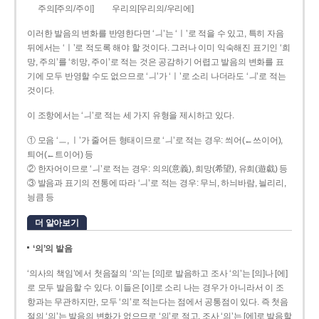
주의[주의/주이]
우리의[우리의/우리에]
이러한 발음의 변화를 반영한다면 ‘ㅢ’는 ‘ㅣ’로 적을 수 있고, 특히 자음
뒤에서는 ‘ㅣ’로 적도록 해야 할 것이다. 그러나 이미 익숙해진 표기인 ‘희
망, 주의’를 ‘히망, 주이’로 적는 것은 공감하기 어렵고 발음의 변화를 표
기에 모두 반영할 수도 없으므로 ‘ㅢ’가 ‘ㅣ’로 소리 나더라도 ‘ㅢ’로 적는
것이다.
이 조항에서는 ‘ㅢ’로 적는 세 가지 유형을 제시하고 있다.
① 모음 ‘ㅡ, ㅣ’가 줄어든 형태이므로 ‘ㅢ’로 적는 경우: 씌어(←쓰이어),
틔어(←트이어) 등
② 한자어이므로 ‘ㅢ’로 적는 경우: 의의(意義), 희망(希望), 유희(遊戱) 등
③ 발음과 표기의 전통에 따라 ‘ㅢ’로 적는 경우: 무늬, 하늬바람, 늴리리,
닁큼 등
더 알아보기
‘의’의 발음
‘의사의 책임’에서 첫음절의 ‘의’는 [의]로 발음하고 조사 ‘의’는 [의]나 [에]
로 모두 발음할 수 있다. 이들은 [이]로 소리 나는 경우가 아니라서 이 조
항과는 무관하지만, 모두 ‘의’로 적는다는 점에서 공통점이 있다. 즉 첫음
절의 ‘의’는 발음의 변화가 없으므로 ‘의’로 적고, 조사 ‘의’는 [에]로 발음할