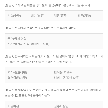
[붙임 2] 외자로 된 이름을 성에 붙여 쓸 경우에도 본음대로 적을 수 있다.
신립(申砬)
최린(崔麟)
채륜(蔡倫)
하륜(河崙)
[붙임 3] 준말에서 본음으로 소리 나는 것은 본음대로 적는다.
국련(국제 연합)
한시련(한국 시각 장애인 연합회)
[붙임 4] 접두사처럼 쓰이는 한자가 붙어서 된 말이나 합성어에서, 뒷말의 첫소리가
‘ㄴ’ 또는 ‘ㄹ’ 소리로 나더라도 두음 법칙에 따라 적는다.
역이용(逆利用)
연이율(年利率)
열역학(熱力學)
해외여행(海外旅行)
[붙임 5] 둘 이상의 단어로 이루어진 고유 명사를 붙여 쓰는 경우나 십진법에 따라
쓰는 수(數)도 붙임 4에 준하여 적는다.
서울여관
신흥이발관