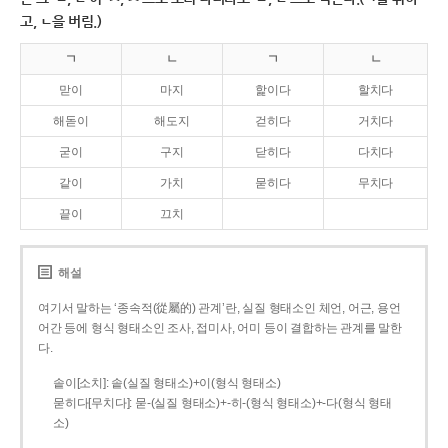
고, ㄴ을 버림.)
ㄱ
ㄴ
ㄱ
ㄴ
맏이
마지
핥이다
할치다
해돋이
해도지
걷히다
거치다
굳이
구지
닫히다
다치다
같이
가치
묻히다
무치다
끝이
끄치
해설
여기서 말하는 ‘종속적(從屬的) 관계’란, 실질 형태소인 체언, 어근, 용언
어간 등에 형식 형태소인 조사, 접미사, 어미 등이 결합하는 관계를 말한
다.
솥이[소치]: 솥(실질 형태소)+이(형식 형태소)
묻히다[무치다]: 묻­-(실질 형태소)+­-히­-(형식 형태소)+-다(형식 형태
소)