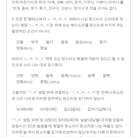
이와 마찬가지로 위의 ‘어깨, 오빠, 새끼, 토끼, 가꾸다, 기쁘다, 아끼다’를
‘엇개, 옵바, 샛기, 톳기, 갓구다, 깃브다, 앗기다’로 적을 근거는 없다.
2. 또한 한 형태소에서 ‘ㄴ, ㄹ, ㅁ, ㅇ’ 뒤에서 나는 된소리도 소리대로 적
는다. 받침 ‘ㄴ, ㄹ, ㅁ, ㅇ’은 뒤에 오는 예사소리를 된소리로 바꾸어 주는
필연적인 조건이 아니다.
건들
번개
딸기
절벙
듬성
함지
(하다)
껑둥
뭉실
(하다)
따라서 ‘ㄴ, ㄹ, ㅁ, ㅇ’ 뒤에 오는 된소리는 특별한 까닭이 있다고 할 수 없
으므로 소리 나는 대로 표기한다.
건뜻
번쩍
딸꾹
절뚝
듬뿍
함빡
(거리다)
껑뚱
뭉뚱
(하다)
(그리다)
그렇지만 ‘ㄱ, ㅂ’ 받침 뒤에 연결되는 ‘ㄱ, ㄷ, ㅂ, ㅅ, ㅈ’은 언제나 된소리
로 소리 나므로 이러한 경우에는 된소리로 표기하지 않는다.
늑대[늑때]
낙지[낙찌]
접시[접씨]
갑자기[갑짜기]
‘ㄱ, ㅂ’ 받침 외에 ‘믿고[믿꼬], 잊지[읻찌]’와 ‘낯설다[낟썰다]’처럼 앞말의
받침이 [ㄷ]으로 발음될 때 뒷말의 첫소리가 된소리로 나는 예들도 있다.
이러한 말 역시 된소리를 표기에 반영하지 않는데 이는 다른 이유에서이