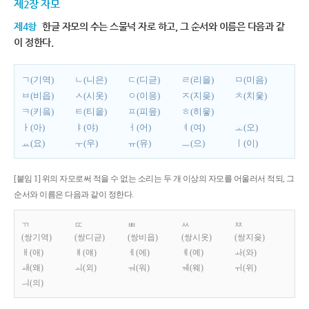
제2장 자모
제4항
한글 자모의 수는 스물넉 자로 하고, 그 순서와 이름은 다음과 같
이 정한다.
ㄱ(기역)
ㄴ(니은)
ㄷ(디귿)
ㄹ(리을)
ㅁ(미음)
ㅂ(비읍)
ㅅ(시옷)
ㅇ(이응)
ㅈ(지읒)
ㅊ(치읓)
ㅋ(키읔)
ㅌ(티읕)
ㅍ(피읖)
ㅎ(히읗)
ㅏ(아)
ㅑ(야)
ㅓ(어)
ㅕ(여)
ㅗ(오)
ㅛ(요)
ㅜ(우)
ㅠ(유)
ㅡ(으)
ㅣ(이)
[붙임 1] 위의 자모로써 적을 수 없는 소리는 두 개 이상의 자모를 어울러서 적되, 그
순서와 이름은 다음과 같이 정한다.
ㄲ
ㄸ
ㅃ
ㅆ
ㅉ
(쌍기역)
(쌍디귿)
(쌍비읍)
(쌍시옷)
(쌍지읒)
ㅐ(애)
ㅒ(얘)
ㅔ(에)
ㅖ(예)
ㅘ(와)
ㅙ(왜)
ㅚ(외)
ㅝ(워)
ㅞ(웨)
ㅟ(위)
ㅢ(의)