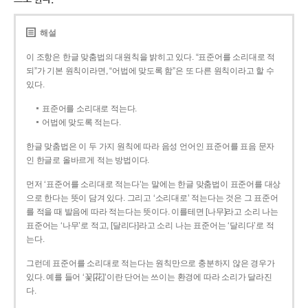
해설
이 조항은 한글 맞춤법의 대원칙을 밝히고 있다. “표준어를 소리대로 적
되”가 기본 원칙이라면, “어법에 맞도록 함”은 또 다른 원칙이라고 할 수
있다.
표준어를 소리대로 적는다.
어법에 맞도록 적는다.
한글 맞춤법은 이 두 가지 원칙에 따라 음성 언어인 표준어를 표음 문자
인 한글로 올바르게 적는 방법이다.
먼저 ‘표준어를 소리대로 적는다’는 말에는 한글 맞춤법이 표준어를 대상
으로 한다는 뜻이 담겨 있다. 그리고 ‘소리대로’ 적는다는 것은 그 표준어
를 적을 때 발음에 따라 적는다는 뜻이다. 이를테면 [나무]라고 소리 나는
표준어는 ‘나무’로 적고, [달리다]라고 소리 나는 표준어는 ‘달리다’로 적
는다.
그런데 표준어를 소리대로 적는다는 원칙만으로 충분하지 않은 경우가
있다. 예를 들어 ‘꽃[花]’이란 단어는 쓰이는 환경에 따라 소리가 달라진
다.