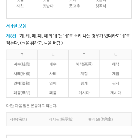
자칫
짓밟다
풋고추
햇곡식
제4절 모음
제8항
‘계, 례, 몌, 폐, 혜’의 ‘ㅖ’는 ‘ㅔ’로 소리 나는 경우가 있더라도 ‘ㅖ’로
적는다. (ㄱ을 취하고, ㄴ을 버림.)
ㄱ
ㄴ
ㄱ
ㄴ
계수(桂樹)
게수
혜택(惠澤)
헤택
사례(謝禮)
사레
계집
게집
연몌(連袂)
연메
핑계
핑게
폐품(廢品)
페품
계시다
게시다
다만, 다음 말은 본음대로 적는다.
게송(偈頌)
게시판(揭示板)
휴게실(休憩室)