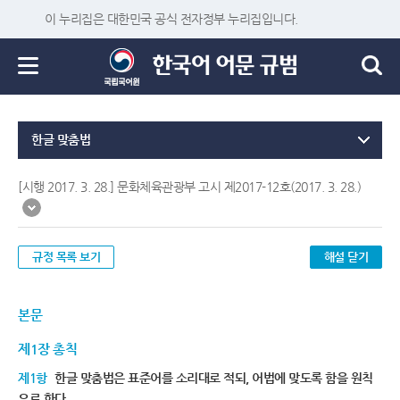
이 누리집은 대한민국 공식 전자정부 누리집입니다.
한글 맞춤법
[시행 2017. 3. 28.] 문화체육관광부 고시 제2017-12호(2017. 3. 28.)
규정 목록 보기
해설 닫기
본문
제1장 총칙
제1항
한글 맞춤법은 표준어를 소리대로 적되, 어법에 맞도록 함을 원칙
으로 한다.