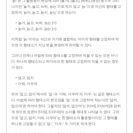
‘늙-’은 그 활용형이 환경에 따라 [늘거], [늘꼬], [늑찌], [능는] 등으로 소리
나지만 ‘늘거, 늘꼬, 늑찌, 능는’으로 적지 않고 ‘늙-’으로 어간의 형태를 고
정하여 ‘늙어, 늙고, 늙지, 늙는’으로 적는다.
늘거, 늘꼬, 늑찌, 능는 (×)
늙어, 늙고, 늙지, 늙는 (○)
이처럼 ‘늙-­’이라는 어간과 거기에 결합하는 어미의 형태를 고정하여 적
으면 각 형태소가 지닌 뜻을 분명하게 파악할 수 있다.
그러나 언제나 어법에 따라 형태소를 고정하여 적을 수 있는 것은 아니
다. 하나의 형태소라고 하더라도 한 형태로 고정하여 적을 수 없는 경우
가 있다.
덥고, 덥지
더워, 더우며
위의 ‘덥고, 덥지’에서의 ‘덥-­’과 ‘더워, 더우며’의 ‘더우-­’는 같은 형태소이
다. 어법에 따라 형태소의 본모양을 ‘덥-­’으로 고정하여 적는다면 ‘덥어,
덥으며’로 적어야 한다. 그렇지만 ‘덥어, 덥으며’는 [더버], [더브며]로 읽히
게 되므로 표준어 [더워], [더우며]의 소리를 제대로 나타낼 수 없다. 그러
므로 ‘덥고, 덥지, 더워, 더우며’는 한 형태소의 활용형이지만 그 형태를
하나로 고정할 수 없고 ‘덥-’, ‘더우-’ 두 가지로 적게 된다.