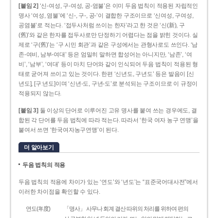
[붙임 2]
‘신-여성, 구-여성, 공-염불’은 이미 두음 법칙이 적용된 자립적인
명사 ‘여성, 염불’에 ‘신-, 구-, 공-’이 결합한 구조이므로 ‘신여성, 구여성,
공염불’로 적는다. ‘접두사처럼 쓰이는 한자’라고 한 것은 ‘신(新), 구
(舊)’와 같은 한자를 접두사로만 단정하기 어렵다는 점을 밝힌 것이다. 실
제로 ‘구(舊)’는 ‘구 시민 회관’과 같은 구성에서는 관형사로도 쓰인다. ‘남
존­-여비, 남부-­여대’ 등은 엄밀히 말하면 합성어는 아니지만, ‘남존’, ‘여
비’, ‘남부’, ‘여대’ 등이 마치 단어와 같이 인식되어 두음 법칙이 적용된 형
태로 굳어져 쓰이고 있는 것이다. 한편 ‘신년도, 구년도’ 등은 발음이 [신
년도], [구ː년도]이며 ‘신년­-도, 구년-­도’로 분석되는 구조이므로 이 규정이
적용되지 않는다.
[붙임 3]
둘 이상의 단어로 이루어진 고유 명사를 붙여 쓰는 경우에도, 결
합된 각 단어를 두음 법칙에 따라 적는다. 따라서 ‘한국 여자 농구 연맹’을
붙여서 쓰면 ‘한국여자농구연맹’이 된다.
더 알아보기
두음 법칙의 적용
두음 법칙의 적용에 차이가 있는 ‘연도’와 ‘년도’는 “표준국어대사전”에서
이러한 차이점을 확인할 수 있다.
연도(年度)
「명사」 사무나 회계 결산 따위의 처리를 위하여 편의