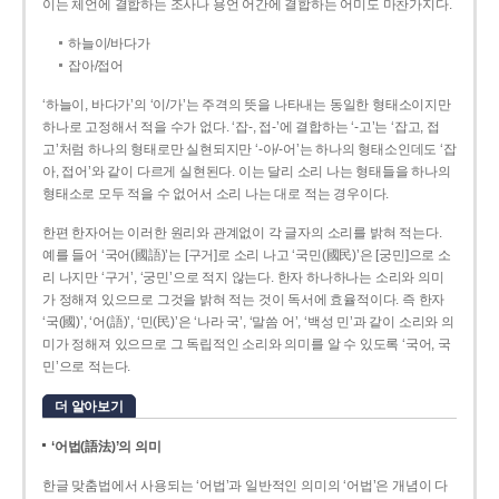
이는 체언에 결합하는 조사나 용언 어간에 결합하는 어미도 마찬가지다.
하늘이/바다가
잡아/접어
‘하늘이, 바다가’의 ‘이/가’는 주격의 뜻을 나타내는 동일한 형태소이지만
하나로 고정해서 적을 수가 없다. ‘잡-, 접-’에 결합하는 ‘-고’는 ‘잡고, 접
고’처럼 하나의 형태로만 실현되지만 ‘-아/-어’는 하나의 형태소인데도 ‘잡
아, 접어’와 같이 다르게 실현된다. 이는 달리 소리 나는 형태들을 하나의
형태소로 모두 적을 수 없어서 소리 나는 대로 적는 경우이다.
한편 한자어는 이러한 원리와 관계없이 각 글자의 소리를 밝혀 적는다.
예를 들어 ‘국어(國語)’는 [구거]로 소리 나고 ‘국민(國民)’은 [궁민]으로 소
리 나지만 ‘구거’, ‘궁민’으로 적지 않는다. 한자 하나하나는 소리와 의미
가 정해져 있으므로 그것을 밝혀 적는 것이 독서에 효율적이다. 즉 한자
‘국(國)’, ‘어(語)’, ‘민(民)’은 ‘나라 국’, ‘말씀 어’, ‘백성 민’과 같이 소리와 의
미가 정해져 있으므로 그 독립적인 소리와 의미를 알 수 있도록 ‘국어, 국
민’으로 적는다.
더 알아보기
‘어법(語法)’의 의미
한글 맞춤법에서 사용되는 ‘어법’과 일반적인 의미의 ‘어법’은 개념이 다