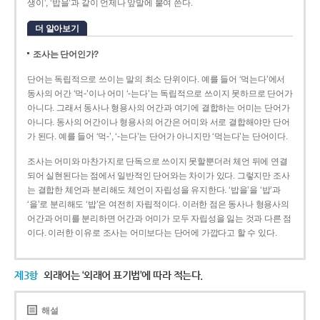
생이’, ‘밥을’과 같이 언제나 앞말에 붙여 쓴다.
더 알아보기
조사는 단어인가?
단어는 독립적으로 쓰이는 말의 최소 단위이다. 예를 들어 ‘먹는다’에서
동사의 어간 ‘먹-­’이나 어미 ‘­-는다’는 독립적으로 쓰이지 못하므로 단어가
아니다. 그래서 동사나 형용사의 어간과 여기에 결합하는 어미는 단어가
아니다. 동사의 어간이나 형용사의 어간은 어미와 서로 결합해야만 단어
가 된다. 예를 들어 ‘먹-’, ‘-는다’는 단어가 아니지만 ‘먹는다’는 단어이다.
조사는 어미와 마찬가지로 단독으로 쓰이지 못할뿐더러 체언 뒤에 연결
되어 실현된다는 점에서 일반적인 단어와는 차이가 있다. 그렇지만 조사
는 결합한 체언과 분리해도 체언이 자립성을 유지한다. ‘밥을’을 ‘밥’과
‘을’로 분리해도 ‘밥’은 여전히 자립적이다. 이러한 점은 동사나 형용사의
어간과 어미를 분리하면 어간과 어미가 모두 자립성을 잃는 것과 다른 점
이다. 이러한 이유로 조사는 어미보다는 단어에 가깝다고 할 수 있다.
제3항
외래어는 ‘외래어 표기법’에 따라 적는다.
해설