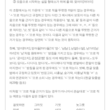
③ 모음으로 시작하는 실질 형태소가 뒤에 올 때: 젖어미[저더미]
이 조항에서는 이 가운데 ‘ㄷ’으로 적을 뚜렷한 까닭이 없는 경우에는
‘ㅅ’으로 적는다고 규정하고 있다. 다만 그 예시에서 보듯이 이는 다른 자
음으로 적을 근거가 없는 경우에도 적용된다. ‘밭, 빚, 꽃’ 등과 같이 다른
자음으로 적을 뚜렷한 까닭이 있는 경우에는 그에 따라 ‘ㅌ, ㅈ, ㅊ’ 등으
로 적지만, ‘낫, 빗’ 등과 같이 ‘ㄷ’이나 다른 자음으로 적을 뚜렷한 근거가
없는 경우는 ‘ㅅ’으로 적는 것이다. 다음과 같이 ‘ㄷ’으로 적을 뚜렷한 근
거가 있는 경우에는 당연히 ‘ㄷ’으로 적는 것이 원칙이다.
첫째, ‘맏이[마지], 맏아들[마다들]’의 ‘맏-’, ‘낟[낟ː], 낟알[나ː달], 낟가리[낟ː
까리]’의 ‘낟’처럼 원래부터 ‘ㄷ’ 받침을 가지고 있는 경우에는 ‘ㄷ’으로 적
는다. ‘곧이[고지], 곧장[곧짱]’ 등도 이에 해당한다. 둘째, ‘돋보다(←도두
보다), 딛다(←디디다), 얻다가(←어디에다가)’처럼 본말에서 준말이 만들
어지면서 ‘ㄷ’ 받침을 갖게 된 경우에도 ‘ㄷ’으로 적는다. 셋째, 한글 맞춤
법에서 규정하고 있듯이 ‘반짇고리, 사흗날, 숟가락, 이튿날’처럼 ‘ㄹ’ 소
리와 연관되어 ‘ㄷ’으로 소리 나는 경우에도 ‘ㄷ’으로 적는다.(한글 맞춤법
제29항 참조)
이처럼 ‘ㄷ’으로 적을 근거가 있는 경우가 아니어서 관습대로 ‘ㅅ’으로 적
는 예로는 다음과 같은 것들이 있다.
걸핏하면
그까짓
기껏
놋그릇
덧셈
빗장
삿대
숫접다