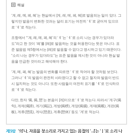
해설
‘계, 례, 몌, 폐, 혜’는 현실에서 [게, 레, 메, 페, 헤]로 발음되는 일이 있다. 그
렇지만 발음이 변화한 것과는 달리 표기는 여전히 ‘ㅖ’로 굳어져 있으므
로 ‘ㅖ’로 적는다.
조항에서 “‘계, 례, 몌, 폐, 혜’의 ‘ㅖ’는 ‘ㅔ’로 소리 나는 경우가 있더라
도”라고 한 것이 ‘례’를 [레]로 발음하는 것을 허용한다는 뜻은 아니다. 표
준 발음법 제5항에서는 [레]로 발음할 수 없다고 명시하고 있기 때문이다.
“소리 나는 경우가 있더라도”는 표준 발음을 제시한 것이 아니라 현실 발
음을 언급한 것이라고 해석해야 한다.
‘계, 몌, 폐, 혜’는 발음의 변화를 따르면 ‘ㅔ’로 적어야 할 것처럼 보인다.
그러나 ‘ㅖ’의 발음이 완전히 사라졌다고 할 수 없고 철자와 발음이 반드
시 일치하는 것도 아니다. 또한 사람들이 여전히 표기를 ‘ㅖ’로 인식하므
로 ‘ㅖ’로 적는다.
다만, 한자 ‘偈, 揭, 憩’는 본음이 [게]이므로 ‘ㅔ’로 적는다. 따라서 ‘게구(偈
句), 게제(偈諦), 게기(揭記), 게방(揭榜), 게양(揭揚), 게재(揭載), 게판(揭
板), 게류(憩流), 게식(憩息), 게휴(憩休)’ 등도 ‘게’로 적는다.
제9항
‘의’나, 자음을 첫소리로 가지고 있는 음절의 ‘ㅢ’는 ‘ㅣ’로 소리 나