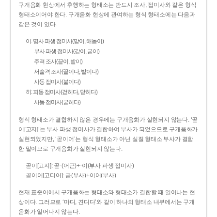
구개음화 현상에서 후행하는 형태소는 반드시 조사, 접미사와 같은 형식
형태소이어야 한다. 구개음화 현상에 관여하는 형식 형태소에는 다음과
같은 것이 있다.
이: 명사 파생 접미사(맏이, 해돋이)
부사 파생 접미사(같이, 굳이)
주격 조사(끝이, 밭이)
서술격 조사(끝이다, 밭이다)
사동 접미사(붙이다)
히: 피동 접미사(걷히다, 닫히다)
사동 접미사(굳히다)
형식 형태소가 결합하지 않은 경우에는 구개음화가 실현되지 않는다. ‘곧
이[고지]’는 부사 파생 접미사가 결합하여 부사가 되었으므로 구개음화가
실현되었지만, ‘곧이어’는 형식 형태소가 아닌 실질 형태소 부사가 결합
한 말이므로 구개음화가 실현되지 않는다.
곧이[고지]: 곧-­(어근)+­-이(부사 파생 접미사)
곧이어[고디어]: 곧(부사)+이어(부사)
현재 표준어에서 구개음화는 형태소와 형태소가 결합할 때 일어나는 현
상이다. 그러므로 ‘마디, 견디다’와 같이 하나의 형태소 내부에서는 구개
음화가 일어나지 않는다.