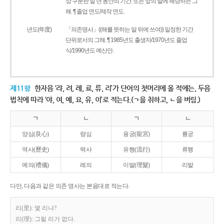
상 구분한 일 년 동안의 기간. 또는 앞의 말에 해당하는 그
해. ¶ 졸업 연도/제작 연도.
년도(年度)
「의존명사」((해를 뜻하는 말 뒤에 쓰여)) 일정한 기간
단위로서의 그해. ¶ 1985년도 출생자/1970년도 졸업
식/1990년도 예산안.
제11항
한자음 ‘랴, 려, 례, 료, 류, 리’가 단어의 첫머리에 올 적에는, 두음
법칙에 따라 ‘야, 여, 예, 요, 유, 이’로 적는다.(ㄱ을 취하고, ㄴ을 버림.)
ㄱ
ㄴ
ㄱ
ㄴ
양심(良心)
량심
용궁(龍宮)
룡궁
역사(歷史)
력사
유행(流行)
류행
예의(禮儀)
례의
이발(理髮)
리발
다만, 다음과 같은 의존 명사는 본음대로 적는다.
리(里): 몇 리냐?
리(理): 그럴 리가 없다.