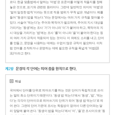
르다. 한글 맞춤법에서 말하는 ‘어법’은 표준어를 어떻게 적을지를 정해
놓은 것으로, 표기와 관련된 원리이다. 그런데 일반적인 의미의 ‘어법’은
‘말의 일정한 법칙’이라는 뜻으로 적용 범위가 무척 넓은 개념이다. 예를
들어 “동생이 밥을 먹는다.”라는 문장에서는 여러 가지 규칙을 찾아볼 수
있다. 서술어 ‘먹는다’는 주어와 목적어가 필요하며, 주어의 지시 대상을
가리키는 ‘동생’에는 조사 ‘가’가 아니라 ‘이’가 붙어야 하고, 목적어의 지
시 대상을 가리키는 ‘밥’에는 조사 ‘를’이 아니라 ‘을’이 붙어야 한다는 등
의 여러 가지 규칙이 적용되어 있는 것이다. 이 외에도 소리를 내고, 단어
를 만들고, 문장을 사용하는 데에는 수없이 많은 규칙이 필요하다. 이처
럼 언어를 조직하거나 운영하는 데에 필요한 규칙을 폭넓게 ‘어법(語
法)’이라고 한다.
제2항
문장의 각 단어는 띄어 씀을 원칙으로 한다.
해설
국어에서 단어를 단위로 띄어쓰기를 하는 것은 단어가 독립적으로 쓰이
는 말의 최소 단위이기 때문이다. ‘동생 밥 먹는다’에서 ‘동생’, ‘밥’, ‘먹는
다’는 각각이 단어이므로 띄어쓰기의 단위가 되어 ‘동생 밥 먹는다’로 띄
어 쓴다. 그런데 단어 가운데 조사는 독립성이 없어서 다른 단어와는 달
리 앞말에 붙여 쓴다. ‘동생이 밥을 먹는다’에서 ‘이’, ‘을’은 조사이므로 ‘동