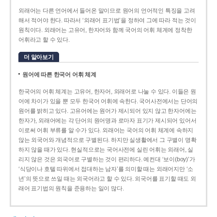
외래어는 다른 언어에서 들어온 말이므로 원어의 언어적인 특징을 고려
해서 적어야 한다. 따라서 ‘외래어 표기법’을 정하여 그에 따라 적는 것이
원칙이다. 외래어는 고유어, 한자어와 함께 국어의 어휘 체계에 정착한
어휘라고 할 수 있다.
더 알아보기
원어에 따른 한국어 어휘 체계
한국어의 어휘 체계는 고유어, 한자어, 외래어로 나눌 수 있다. 이들은 원
어에 차이가 있을 뿐 모두 한국어 어휘에 속한다. 국어사전에서는 단어의
원어를 밝히고 있다. 고유어에는 원어가 제시되어 있지 않고 한자어에는
한자가, 외래어에는 각 단어의 원어명과 로마자 표기가 제시되어 있어서
이로써 어휘 부류를 알 수가 있다. 외래어는 국어의 어휘 체계에 속하지
않는 외국어와 개념적으로 구별된다. 하지만 실생활에서 그 구별이 명확
하지 않을 때가 있다. 현실적으로는 국어사전에 실린 어휘는 외래어, 실
리지 않은 것은 외국어로 구별하는 것이 편리하다. 예컨대 ‘보이(boy)’가
‘식당이나 호텔 따위에서 접대하는 남자’를 의미할 때는 외래어지만 ‘소
년’의 뜻으로 쓰일 때는 외국어라고 할 수 있다. 외국어를 표기할 때도 외
래어 표기법의 원칙을 준용하는 일이 많다.