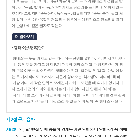
다. 이들은 ‘어간+어미’, ‘어근+어근’과 같이 두 개의 형태소가 결합된 말
이라서, ‘눈곱, 발바닥’ 등과 마찬가지로 된소리를 표기에 반영하지 않는
것이다. 그렇지만 ‘똑똑하다, 쓱싹쓱싹, 쌉쌀하다’의 ‘똑똑, 쓱싹, 쌉쌀’처
럼 같거나 비슷한 음절이 거듭되는 경우에는 예외적으로 된소리를 표기
에 반영하여 같은 글자로 적는다.
더 알아보기
형태소(形態素)란?
‘형태소’는 뜻을 가지고 있는 가장 작은 단위를 말한다. 국어에서 ‘ㅂ’이나
‘ㅣ’ 등은 뜻을 가지고 있지 않기 때문에 형태소가 될 수 없지만 ‘비’가 되
면 뜻을 이루는 최소 단위인 형태소가 된다. ‘책가방’은 ‘책’과 ‘가방’이라
는 두 가지 의미로 쪼개지기 때문에 형태소는 ‘책가방’이 아니라 ‘책’과
‘가방’이다. 더 작은 단위로 쪼개진다고 해도 쪼갰을 때 의미가 없어지거
나 쪼개기 전의 의미와 관련되는 의미가 없어지면 안 된다. ‘나비’는
‘나’와 ‘비’로 쪼개어지지만 이때 ‘나’와 ‘비’는 ‘나비’의 의미와는 전혀 관계
가 없으므로 ‘나비’는 더 이상 쪼갤 수 없는 의미 단위, 즉 형태소가 된다.
제2절 구개음화
제6항
‘ㄷ, ㅌ’ 받침 뒤에 종속적 관계를 가진 ‘- 이(-)’나 ‘- 히 -’가 올 적에
는 그 ‘ㄷ, ㅌ’이 ‘ㅈ, ㅊ’으로 소리 나더라도 ‘ㄷ, ㅌ’으로 적는다.(ㄱ을 취하