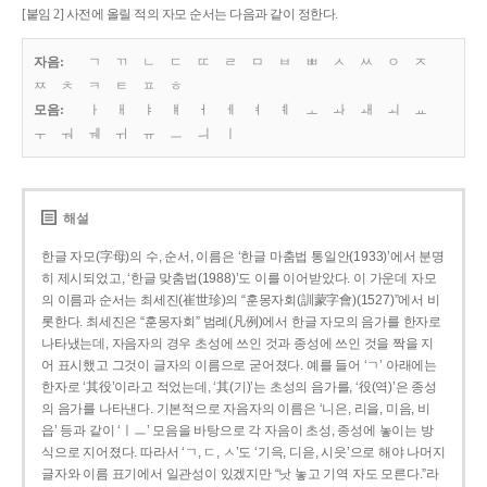
[붙임 2] 사전에 올릴 적의 자모 순서는 다음과 같이 정한다.
자음:
ㄱ
ㄲ
ㄴ
ㄷ
ㄸ
ㄹ
ㅁ
ㅂ
ㅃ
ㅅ
ㅆ
ㅇ
ㅈ
ㅉ
ㅊ
ㅋ
ㅌ
ㅍ
ㅎ
모음:
ㅏ
ㅐ
ㅑ
ㅒ
ㅓ
ㅔ
ㅕ
ㅖ
ㅗ
ㅘ
ㅙ
ㅚ
ㅛ
ㅜ
ㅝ
ㅞ
ㅟ
ㅠ
ㅡ
ㅢ
ㅣ
해설
한글 자모(字母)의 수, 순서, 이름은 ‘한글 마춤법 통일안(1933)’에서 분명
히 제시되었고, ‘한글 맞춤법(1988)’도 이를 이어받았다. 이 가운데 자모
의 이름과 순서는 최세진(崔世珍)의 “훈몽자회(訓蒙字會)(1527)”에서 비
롯한다. 최세진은 “훈몽자회” 범례(凡例)에서 한글 자모의 음가를 한자로
나타냈는데, 자음자의 경우 초성에 쓰인 것과 종성에 쓰인 것을 짝을 지
어 표시했고 그것이 글자의 이름으로 굳어졌다. 예를 들어 ‘ㄱ’ 아래에는
한자로 ‘其役’이라고 적었는데, ‘其(기)’는 초성의 음가를, ‘役(역)’은 종성
의 음가를 나타낸다. 기본적으로 자음자의 이름은 ‘니은, 리을, 미음, 비
읍’ 등과 같이 ‘ㅣㅡ’ 모음을 바탕으로 각 자음이 초성, 종성에 놓이는 방
식으로 지어졌다. 따라서 ‘ㄱ, ㄷ, ㅅ’도 ‘기윽, 디읃, 시읏’으로 해야 나머지
글자와 이름 표기에서 일관성이 있겠지만 “낫 놓고 기역 자도 모른다.”라