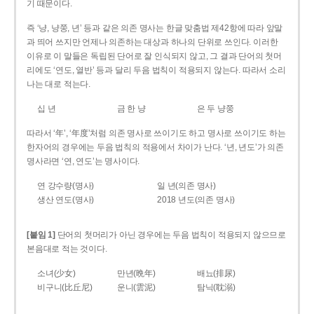
기 때문이다.
즉 ‘냥, 냥쭝, 년’ 등과 같은 의존 명사는 한글 맞춤법 제42항에 따라 앞말
과 띄어 쓰지만 언제나 의존하는 대상과 하나의 단위로 쓰인다. 이러한
이유로 이 말들은 독립된 단어로 잘 인식되지 않고, 그 결과 단어의 첫머
리에도 ‘연도, 열반’ 등과 달리 두음 법칙이 적용되지 않는다. 따라서 소리
나는 대로 적는다.
십 년
금 한 냥
은 두 냥쭝
따라서 ‘年’, ‘年度’처럼 의존 명사로 쓰이기도 하고 명사로 쓰이기도 하는
한자어의 경우에는 두음 법칙의 적용에서 차이가 난다. ‘년, 년도’가 의존
명사라면 ‘연, 연도’는 명사이다.
연 강수량(명사)
일 년(의존 명사)
생산 연도(명사)
2018 년도(의존 명사)
[붙임 1]
단어의 첫머리가 아닌 경우에는 두음 법칙이 적용되지 않으므로
본음대로 적는 것이다.
소녀(少女)
만년(晩年)
배뇨(排尿)
비구니(比丘尼)
운니(雲泥)
탐닉(耽溺)