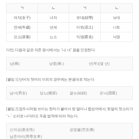
ㄱ
ㄴ
ㄱ
ㄴ
여자(女子)
녀자
유대(紐帶)
뉴대
연세(年歲)
년세
이토(泥土)
니토
요소(尿素)
뇨소
익명(匿名)
닉명
다만, 다음과 같은 의존 명사에서는 ‘냐, 녀’ 음을 인정한다.
냥(兩)
냥쭝(兩-)
년(年)(몇 년)
[붙임 1] 단어의 첫머리 이외의 경우에는 본음대로 적는다.
남녀(男女)
당뇨(糖尿)
결뉴(結紐)
은닉(隱匿)
[붙임 2] 접두사처럼 쓰이는 한자가 붙어서 된 말이나 합성어에서, 뒷말의 첫소리가
‘ㄴ’ 소리로 나더라도 두음 법칙에 따라 적는다.
신여성(新女性)
공염불(空念佛)
남존여비(男尊女卑)