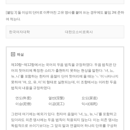
[붙임 3] 둘 이상의 단어로 이루어진 고유 명사를 붙여 쓰는 경우에도 붙임 2에 준하
여 적는다.
한국여자대학
대한요소비료회사
해설
제10항~제12항에서는 국어의 두음 법칙을 규정하였다. 두음 법칙은 단
어의 첫머리에 특정한 소리가 출현하지 못하는 현상을 말한다. ‘녀, 뇨,
뉴, 니’를 포함하는 한자어 음절이 단어 첫머리에 올 때는 ‘ㄴ’이 나타나지
못하여 ‘여, 요, 유, 이’의 형태로 실현되는데, 이 조항에서는 이러한 두음
법칙의 내용을 규정하였다.
연도(年度)
열반(涅槃)
요도(尿道)
이승(尼僧)
이공(泥工)
익사(溺死)
그런데 여기에는 예외가 있다. 한자어 음절이 ‘녀, 뇨, 뉴, 니’를 포함하고
있더라도 의존 명사에는 두음 법칙이 적용되지 않는다. 이는 의존 명사는
독립적으로 쓰이기보다는 그 앞의 말과 연결되어 하나의 단위를 구성하