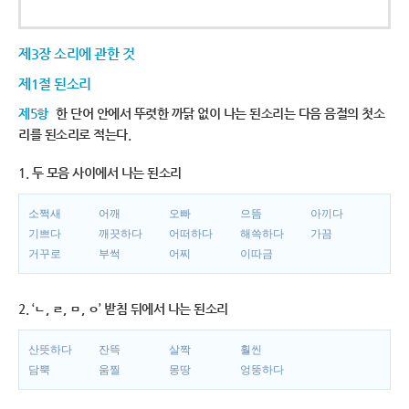
제3장 소리에 관한 것
제1절 된소리
제5항
한 단어 안에서 뚜렷한 까닭 없이 나는 된소리는 다음 음절의 첫소
리를 된소리로 적는다.
1. 두 모음 사이에서 나는 된소리
소쩍새
어깨
오빠
으뜸
아끼다
기쁘다
깨끗하다
어떠하다
해쓱하다
가끔
거꾸로
부썩
어찌
이따금
2. ‘ㄴ, ㄹ, ㅁ, ㅇ’ 받침 뒤에서 나는 된소리
산뜻하다
잔뜩
살짝
훨씬
담뿍
움찔
몽땅
엉뚱하다