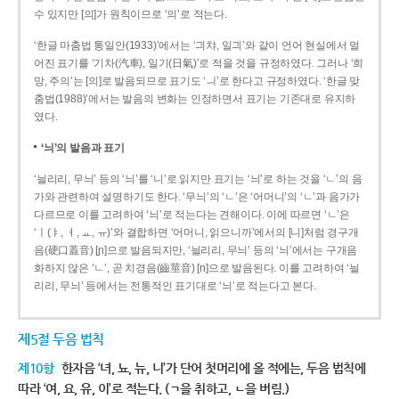
수 있지만 [의]가 원칙이므로 ‘의’로 적는다.
‘한글 마춤법 통일안(1933)’에서는 ‘긔챠, 일긔’와 같이 언어 현실에서 멀
어진 표기를 ‘기차(汽車), 일기(日氣)’로 적을 것을 규정하였다. 그러나 ‘희
망, 주의’는 [의]로 발음되므로 표기도 ‘ㅢ’로 한다고 규정하였다. ‘한글 맞
춤법(1988)’에서는 발음의 변화는 인정하면서 표기는 기존대로 유지하
였다.
‘늬’의 발음과 표기
‘늴리리, 무늬’ 등의 ‘늬’를 ‘니’로 읽지만 표기는 ‘늬’로 하는 것을 ‘ㄴ’의 음
가와 관련하여 설명하기도 한다. ‘무늬’의 ‘ㄴ’은 ‘어머니’의 ‘ㄴ’과 음가가
다르므로 이를 고려하여 ‘늬’로 적는다는 견해이다. 이에 따르면 ‘ㄴ’은
‘ㅣ(ㅑ, ㅕ, ㅛ, ㅠ)’와 결합하면 ‘어머니, 읽으니까’에서의 [니]처럼 경구개
음(硬口蓋音) [ɲ]으로 발음되지만, ‘늴리리, 무늬’ 등의 ‘늬’에서는 구개음
화하지 않은 ‘ㄴ’, 곧 치경음(齒莖音) [n]으로 발음된다. 이를 고려하여 ‘늴
리리, 무늬’ 등에서는 전통적인 표기대로 ‘늬’로 적는다고 본다.
제5절 두음 법칙
제10항
한자음 ‘녀, 뇨, 뉴, 니’가 단어 첫머리에 올 적에는, 두음 법칙에
따라 ‘여, 요, 유, 이’로 적는다. (ㄱ을 취하고, ㄴ을 버림.)