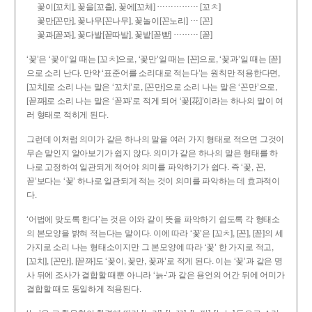
……………
꽃이[꼬치], 꽃을[꼬츨], 꽃에[꼬체]
[꼬ㅊ]
…
꽃만[꼰만], 꽃나무[꼰나무], 꽃놀이[꼰노리]
[꼰]
………
꽃과[꼳꽈], 꽃다발[꼳따발], 꽃밭[꼳빧]
[꼳]
‘꽃’은 ‘꽃이’일 때는 [꼬ㅊ]으로, ‘꽃만’일 때는 [꼰]으로, ‘꽃과’일 때는 [꼳]
으로 소리 난다. 만약 ‘표준어를 소리대로 적는다’는 원칙만 적용한다면,
[꼬치]로 소리 나는 말은 ‘꼬치’로, [꼰만]으로 소리 나는 말은 ‘꼰만’으로,
[꼳꽈]로 소리 나는 말은 ‘꼳꽈’로 적게 되어 ‘꽃[花]’이라는 하나의 말이 여
러 형태로 적히게 된다.
그런데 이처럼 의미가 같은 하나의 말을 여러 가지 형태로 적으면 그것이
무슨 말인지 알아보기가 쉽지 않다. 의미가 같은 하나의 말은 형태를 하
나로 고정하여 일관되게 적어야 의미를 파악하기가 쉽다. 즉 ‘꽃, 꼰,
꼳’보다는 ‘꽃’ 하나로 일관되게 적는 것이 의미를 파악하는 데 효과적이
다.
‘어법에 맞도록 한다’는 것은 이와 같이 뜻을 파악하기 쉽도록 각 형태소
의 본모양을 밝혀 적는다는 말이다. 이에 따라 ‘꽃’은 [꼬ㅊ], [꼰], [꼳]의 세
가지로 소리 나는 형태소이지만 그 본모양에 따라 ‘꽃’ 한 가지로 적고,
[꼬치], [꼰만], [꼳꽈]도 ‘꽃이, 꽃만, 꽃과’로 적게 된다. 이는 ‘꽃’과 같은 명
사 뒤에 조사가 결합할 때뿐 아니라 ‘늙-’과 같은 용언의 어간 뒤에 어미가
결합할 때도 동일하게 적용된다.