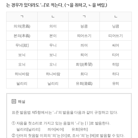
는 경우가 있더라도 ‘ㅢ’로 적는다. (ㄱ을 취하고, ㄴ을 버림.)
ㄱ
ㄴ
ㄱ
ㄴ
의의(意義)
의이
닁큼
닝큼
본의(本義)
본이
띄어쓰기
띠어쓰기
무늬[紋]
무니
씌어
씨어
보늬
보니
틔어
티어
오늬
오니
희망(希望)
히망
하늬바람
하니바람
희다
히다
늴리리
닐리리
유희(遊戱)
유히
해설
표준 발음법 제5항에서는 ‘ㅢ’의 발음을 다음과 같이 규정하고 있다.
① 자음을 첫소리로 가지고 있는 음절의 ‘ㅢ’는 [ㅣ]로 발음한다.
늴리리[닐리리]
씌어[씨어]
유희[유히]
② 단어의 첫음절 이외의 ‘의’는 [이]로, 조사 ‘의’는 [에]로 발음할 수 있다.