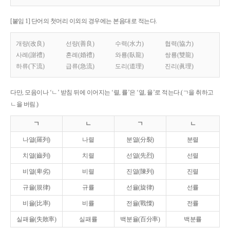
[붙임 1] 단어의 첫머리 이외의 경우에는 본음대로 적는다.
개량(改良)
선량(善良)
수력(水力)
협력(協力)
사례(謝禮)
혼례(婚禮)
와룡(臥龍)
쌍룡(雙龍)
하류(下流)
급류(急流)
도리(道理)
진리(眞理)
다만, 모음이나 ‘ㄴ’ 받침 뒤에 이어지는 ‘렬, 률’은 ‘열, 율’로 적는다.(ㄱ을 취하고
ㄴ을 버림.)
ㄱ
ㄴ
ㄱ
ㄴ
나열(羅列)
나렬
분열(分裂)
분렬
치열(齒列)
치렬
선열(先烈)
선렬
비열(卑劣)
비렬
진열(陳列)
진렬
규율(規律)
규률
선율(旋律)
선률
비율(比率)
비률
전율(戰慄)
전률
실패율(失敗率)
실패률
백분율(百分率)
백분률