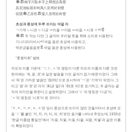
兩字只取本字之釋俚語爲聲
其尼池梨眉非時異八音用於初聲
役隱
乙音邑
凝八音用於終聲
초성과 종성에 두루 쓰이는 여덟 자
ㄱ기역 ㄴ니은 ㄷ디귿 ㄹ리을 ㅁ미음 ㅂ비읍 ㅅ시옷 ㆁ
두 자는 다만 그 글자의 우리말 뜻을 취해 소리로 사용한다.
기니디리미비시
여덟 음은 초성에 사용되고,
역은귿을음읍옷
여덟 음은 종성에 사용된다.
“훈몽자회” 범례
자모의 이름 가운데 ‘ㄱ, ㄷ, ㅅ’의 명칭이 다른 자모의 이름과 다른 것은
한자에는 ‘윽, 읃, 읏’과 같은 발음을 가진 글자가 없기 때문이었다. 그래
서 ‘윽’은 가까운 발음인 ‘役(역)’으로 표시하여 ‘ㄱ’은 ‘기역’이 되었다. 그
리고 ‘읃’과 ‘읏’은 각각 ‘末(귿 말)’과 ‘衣(옷 의)’로 표기하고, 두 글자는 글
자의 의미만을 취한다고 설명하였다. 그래서 ‘ㄷ’의 명칭은 ‘디귿’이,
‘ㅅ’의 명칭은 ‘시옷’이 된 것이다.
‘ㅈ, ㅊ, ㅋ, ㅌ, ㅍ, ㅎ’은 당시 종성으로 쓰이지 않던 것들이어서 초성에 모
음 ‘ㅣ’를 붙인 ‘지, 치, 키, 티, 피, 히’로만 음가를 나타내 주었는데, 1933년
‘한글 마춤법 통일안’에서 ‘지읒, 치읓, 키읔, 티읕, 피읖, 히읗’과 같은 이름
이 확정되었다.