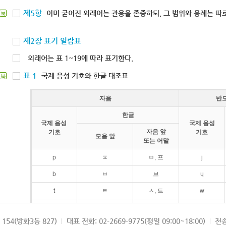
제5항
이미 굳어진 외래어는 관용을 존중하되, 그 범위와 용례는 따로
북
제2장 표기 일람표
외래어는 표 1~19에 따라 표기한다.
표 1
국제 음성 기호와 한글 대조표
북
자음
반
한글
국제 음성
국제 음성
자음 앞
기호
기호
모음 앞
또는 어말
p
ㅍ
ㅂ, 프
j
b
ㅂ
브
ɥ
t
ㅌ
ㅅ, 트
w
d
ㄷ
드
154(방화3동 827)
대표 전화: 02-2669-9775(평일 09:00~18:00)
전송
k
ㅋ
ㄱ, 크