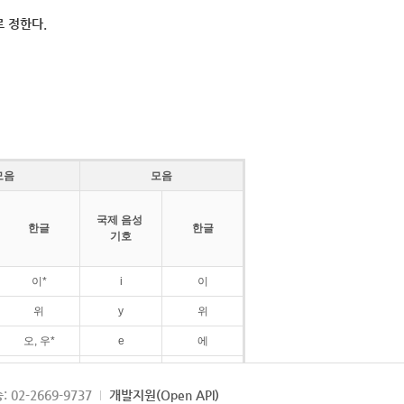
 정한다.
모음
모음
국제 음성
한글
한글
기호
이*
i
이
위
y
위
오, 우*
e
에
ø
외
: 02-2669-9737
개발지원(Open API)
ɛ
에