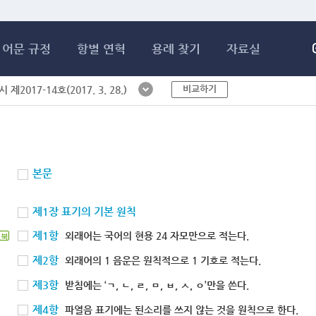
메인콘텐츠 바로가기
어문 규정
항별 연혁
용례 찾기
자료실
비교하기
제2017-14호(2017. 3. 28.)
본문
제1장 표기의 기본 원칙
제1항
외래어는 국어의 현용 24 자모만으로 적는다.
북
제2항
외래어의 1 음운은 원칙적으로 1 기호로 적는다.
제3항
받침에는 ‘ㄱ, ㄴ, ㄹ, ㅁ, ㅂ, ㅅ, ㅇ’만을 쓴다.
제4항
파열음 표기에는 된소리를 쓰지 않는 것을 원칙으로 한다.